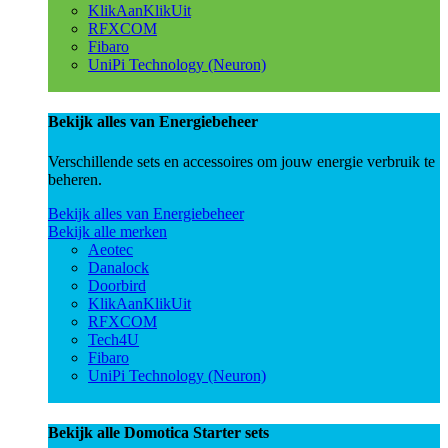
KlikAanKlikUit
RFXCOM
Fibaro
UniPi Technology (Neuron)
Bekijk alles van Energiebeheer
Verschillende sets en accessoires om jouw energie verbruik te
beheren.
Bekijk alles van Energiebeheer
Bekijk alle merken
Aeotec
Danalock
Doorbird
KlikAanKlikUit
RFXCOM
Tech4U
Fibaro
UniPi Technology (Neuron)
Bekijk alle Domotica Starter sets