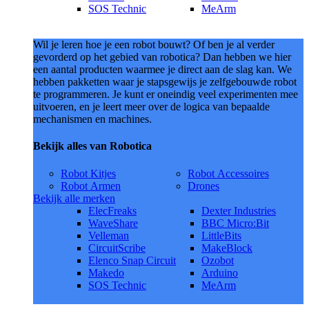
SOS Technic
MeArm
Wil je leren hoe je een robot bouwt? Of ben je al verder
gevorderd op het gebied van robotica? Dan hebben we hier
een aantal producten waarmee je direct aan de slag kan. We
hebben pakketten waar je stapsgewijs je zelfgebouwde robot
te programmeren. Je kunt er oneindig veel experimenten mee
uitvoeren, en je leert meer over de logica van bepaalde
mechanismen en machines.
Bekijk alles van Robotica
Robot Kitjes
Robot Accessoires
Robot Armen
Drones
Bekijk alle merken
ElecFreaks
Dexter Industries
WaveShare
BBC Micro:Bit
Velleman
LittleBits
CircuitScribe
MakeBlock
Elenco Snap Circuit
Ozobot
Makedo
Arduino
SOS Technic
MeArm