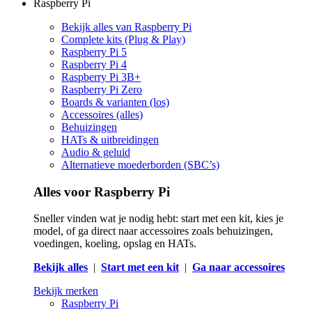
Raspberry Pi
Bekijk alles van Raspberry Pi
Complete kits (Plug & Play)
Raspberry Pi 5
Raspberry Pi 4
Raspberry Pi 3B+
Raspberry Pi Zero
Boards & varianten (los)
Accessoires (alles)
Behuizingen
HATs & uitbreidingen
Audio & geluid
Alternatieve moederborden (SBC’s)
Alles voor Raspberry Pi
Sneller vinden wat je nodig hebt: start met een kit, kies je
model, of ga direct naar accessoires zoals behuizingen,
voedingen, koeling, opslag en HATs.
Bekijk alles
|
Start met een kit
|
Ga naar accessoires
Bekijk merken
Raspberry Pi