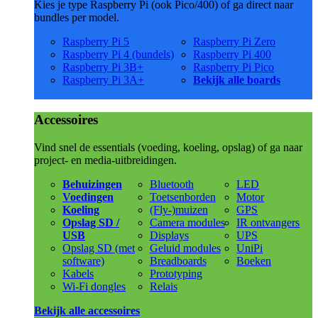
Kies je type Raspberry Pi (ook Pico/400) of ga direct naar
bundles per model.
Raspberry Pi 5
Raspberry Pi Zero
Raspberry Pi 4 (bundels)
Raspberry Pi 400
Raspberry Pi 3B+
Raspberry Pi Pico
Raspberry Pi 3A+
Bekijk alle boards
Accessoires
Vind snel de essentials (voeding, koeling, opslag) of ga naar
project- en media-uitbreidingen.
Behuizingen
Bluetooth
LED
Voedingen
Toetsenborden
Motor
Koeling
(Fly-)muizen
GPS
Opslag SD /
Camera modules
IR ontvangers
USB
Displays
UPS
Opslag SD (met
Geluid modules
UniPi
software)
Breadboards
Boeken
Kabels
Prototyping
Wi-Fi dongles
Relais
Bekijk alle accessoires