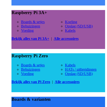
Raspberry Pi 3A+
Boards & setjes
Koeling
Behuizingen
Opslag (SD/USB)
Voeding
Kabels
Bekijk alles van Pi 3A+
|
Alle accessoires
Raspberry Pi Zero
Boards & setjes
Kabels
Behuizingen
HATs / uitbreidingen
Voeding
Opslag (SD/USB)
Bekijk alles van Pi Zero
|
Alle accessoires
Boards & varianten