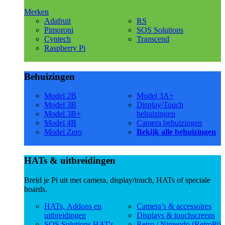
Merken
Adafruit
RS
Pimoroni
SOS Solutions
Cyntech
Transcend
Raspberry Pi
Behuizingen
Model 2B
Model 3A+
Model 3B
Display/Touch
Model 3B+
behuizingen
Model 4B
Camera behuizingen
Model Zero
Bekijk alle behuizingen
HATs & uitbreidingen
Breid je Pi uit met camera, display/touch, HATs of speciale
boards.
HATs, Addons en
Camera’s & accessoires
uitbreidingen
Displays & touchscreens
SOS Solutions HAT's
Retro / Nintendo (RetroPi)