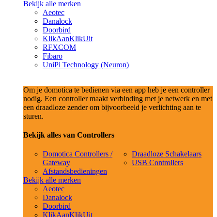
Bekijk alle merken
Aeotec
Danalock
Doorbird
KlikAanKlikUit
RFXCOM
Fibaro
UniPi Technology (Neuron)
Om je domotica te bedienen via een app heb je een controller
nodig. Een controller maakt verbinding met je netwerk en met
een draadloze zender om bijvoorbeeld je verlichting aan te
sturen.
Bekijk alles van Controllers
Domotica Controllers /
Draadloze Schakelaars
Gateway
USB Controllers
Afstandsbedieningen
Bekijk alle merken
Aeotec
Danalock
Doorbird
KlikAanKlikUit