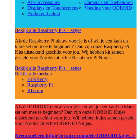
Alle Accessoires
Camera's en Toebehoren
Displays en Touchscreens
Voeding voor ODROID
Audio en Geluid
Bekijk alle Raspberry Pi's + setjes
Als de Raspberry Pi nieuw voor je is of wil je een kant en
klare set om mee te beginnen? Dan zijn onze Raspberry Pi
Kits uitstekend geschikt voor jou. Wij hebben kit samen
gesteld voor Noobs tot echte Raspberry Pi Ninjas.
Bekijk alle Raspberry Pi's + setjes
Bekijk alle merken
HiFiBerry
Raspberry Pi
Rfxcom
Als de ODROID nieuw voor je is en wil je een kant en klare
set om mee te beginnen? Dan zijn onze ODROID Kitjes
uitstekend geschikt voor jou. Wij hebben kitjes samen gesteld
voor Noobs tot echte ODROID Ninjas.
Neem snel een kijkje bij onze complete ODROID kitjes ->