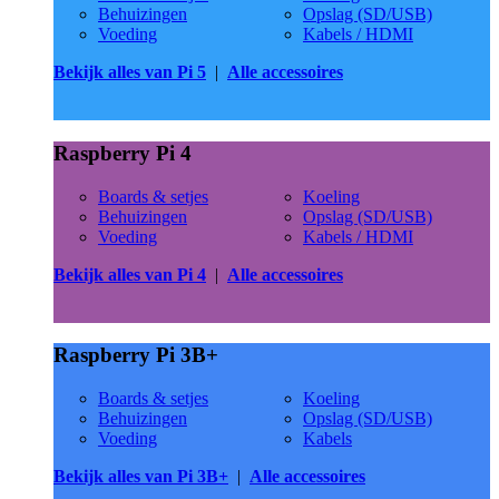
Behuizingen
Opslag (SD/USB)
Voeding
Kabels / HDMI
Bekijk alles van Pi 5
|
Alle accessoires
Raspberry Pi 4
Boards & setjes
Koeling
Behuizingen
Opslag (SD/USB)
Voeding
Kabels / HDMI
Bekijk alles van Pi 4
|
Alle accessoires
Raspberry Pi 3B+
Boards & setjes
Koeling
Behuizingen
Opslag (SD/USB)
Voeding
Kabels
Bekijk alles van Pi 3B+
|
Alle accessoires