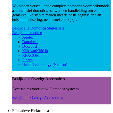
Wij bieden verschillende complete domotica voordeelbundels
aan inclusief domoticz software en handleiding om een
gemakkelijke stap te maken met de basis beginselen van
huisautomatisering, neem snel een kijkje.
Bekijk alle Domotica Starter sets
Bekijk alle merken
Aeotec
Danalock
Doorbird
KlikAanKlikUit
RFXCOM
Fibaro
UniPi Technology (Neuron)
Bekijk alle Overige Accessoires
Accessoires voor jouw Domotica systeem
Bekijk alle Overige Accessoires
Educatieve Elektronica