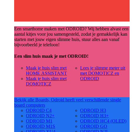
Een smarthome maken met ODROID? Wij hebben alvast een
aantal kitjes voor jou samengesteld, zodat je gemakkelijk kan
starten met jouw eigen slimme huis, stuur alles aan vanaf
bijvoorbeeld je telefoon!
Een slim huis maak je met ODROID!
Maak je huis slim met
Lees je slimme meter uit
HOME ASSISTANT
met DOMOTICZ en
Maak je huis slim met
ODROID
DOMOTICZ
Bekijk alle Boards, Odroid heeft veel verschillende single
board computers
ODROID C4
ODROID H3
ODROID N2+
ODROID H3+
ODROID M1
ODROID HC4 (OLED)
ODROID M1S
ODROID GO
ODROID XU4
ODROID N2L