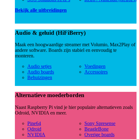
Bekijk alle uitbreidingen
Audio & geluid (HiFiBerry)
Maak een hoogwaardige streamer met Volumio, Max2Play of
andere software. Boards zijn stabiel en eenvoudig te
monteren.
Audio setjes
Voedingen
Audio boards
Accessoires
Behuizingen
Alternatieve moederborden
Naast Raspberry Pi vind je hier populaire alternatieven zoals
Odroid, NVIDIA en meer.
Pine64
Sony Spresense
Odroid
BeagleBone
NVIDIA
Overige boards