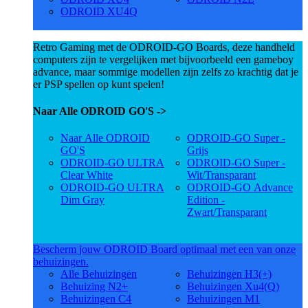
ODROID XU4Q
Retro Gaming met de ODROID-GO Boards, deze handheld
computers zijn te vergelijken met bijvoorbeeld een gameboy
advance, maar sommige modellen zijn zelfs zo krachtig dat je
er PSP spellen op kunt spelen!
Naar Alle ODROID GO'S ->
Naar Alle ODROID
ODROID-GO Super -
GO'S
Grijs
ODROID-GO ULTRA
ODROID-GO Super -
Clear White
Wit/Transparant
ODROID-GO ULTRA
ODROID-GO Advance
Dim Gray
Edition -
Zwart/Transparant
Bescherm jouw ODROID Board optimaal met een van onze
behuizingen.
Alle Behuizingen
Behuizingen H3(+)
Behuizing N2+
Behuizingen Xu4(Q)
Behuizingen C4
Behuizingen M1