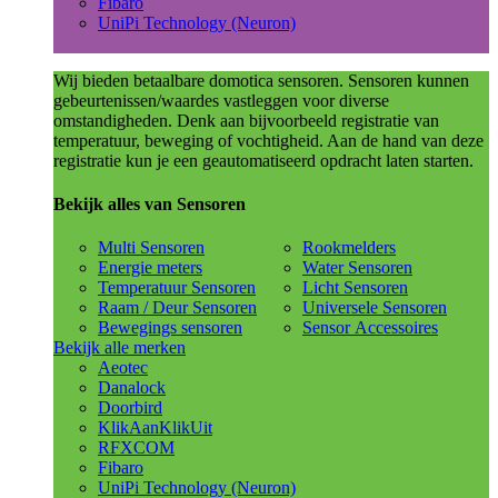
Fibaro
UniPi Technology (Neuron)
Wij bieden betaalbare domotica sensoren. Sensoren kunnen
gebeurtenissen/waardes vastleggen voor diverse
omstandigheden. Denk aan bijvoorbeeld registratie van
temperatuur, beweging of vochtigheid. Aan de hand van deze
registratie kun je een geautomatiseerd opdracht laten starten.
Bekijk alles van Sensoren
Multi Sensoren
Rookmelders
Energie meters
Water Sensoren
Temperatuur Sensoren
Licht Sensoren
Raam / Deur Sensoren
Universele Sensoren
Bewegings sensoren
Sensor Accessoires
Bekijk alle merken
Aeotec
Danalock
Doorbird
KlikAanKlikUit
RFXCOM
Fibaro
UniPi Technology (Neuron)