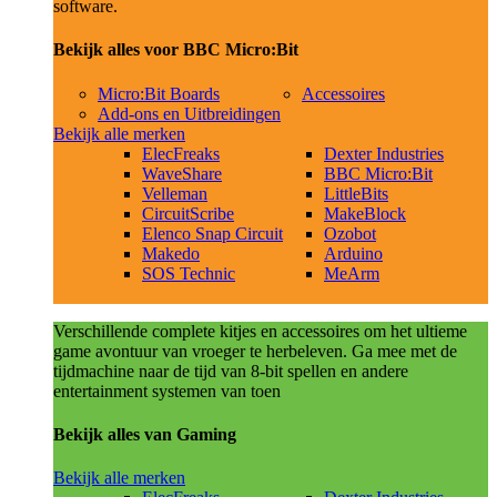
software.
Bekijk alles voor BBC Micro:Bit
Micro:Bit Boards
Accessoires
Add-ons en Uitbreidingen
Bekijk alle merken
ElecFreaks
Dexter Industries
WaveShare
BBC Micro:Bit
Velleman
LittleBits
CircuitScribe
MakeBlock
Elenco Snap Circuit
Ozobot
Makedo
Arduino
SOS Technic
MeArm
Verschillende complete kitjes en accessoires om het ultieme
game avontuur van vroeger te herbeleven. Ga mee met de
tijdmachine naar de tijd van 8-bit spellen en andere
entertainment systemen van toen
Bekijk alles van Gaming
Bekijk alle merken