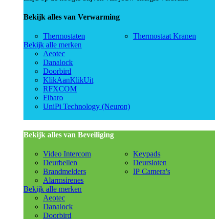
Bekijk alles van Verwarming
Thermostaten
Thermostaat Kranen
Bekijk alle merken
Aeotec
Danalock
Doorbird
KlikAanKlikUit
RFXCOM
Fibaro
UniPi Technology (Neuron)
Bekijk alles van Beveiliging
Video Intercom
Keypads
Deurbellen
Deursloten
Brandmelders
IP Camera's
Alarmsirenes
Bekijk alle merken
Aeotec
Danalock
Doorbird