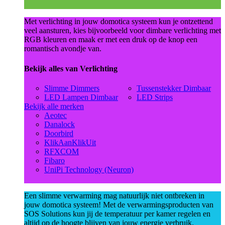
Met verlichting in jouw domotica systeem kun je ontzettend
veel aansturen, kies bijvoorbeeld voor dimbare verlichting met
RGB kleuren en maak er met een druk op de knop een
romantisch avondje van.
Bekijk alles van Verlichting
Slimme Dimmers
Tussenstekker Dimbaar
LED Lampen Dimbaar
LED Strips
Bekijk alle merken
Aeotec
Danalock
Doorbird
KlikAanKlikUit
RFXCOM
Fibaro
UniPi Technology (Neuron)
Een slimme verwarming mag natuurlijk niet ontbreken in
jouw domotica systeem! Met de verwarmingsproducten van
SOS Solutions kun jij de temperatuur per kamer regelen en
altijd op de hoogte blijven van jouw energie verbruik.