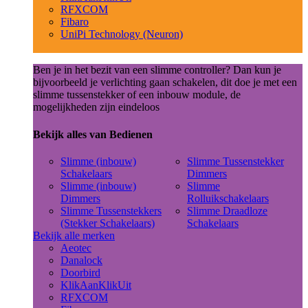
RFXCOM
Fibaro
UniPi Technology (Neuron)
Ben je in het bezit van een slimme controller? Dan kun je
bijvoorbeeld je verlichting gaan schakelen, dit doe je met een
slimme tussenstekker of een inbouw module, de
mogelijkheden zijn eindeloos
Bekijk alles van Bedienen
Slimme (inbouw)
Slimme Tussenstekker
Schakelaars
Dimmers
Slimme (inbouw)
Slimme
Dimmers
Rolluikschakelaars
Slimme Tussenstekkers
Slimme Draadloze
(Stekker Schakelaars)
Schakelaars
Bekijk alle merken
Aeotec
Danalock
Doorbird
KlikAanKlikUit
RFXCOM