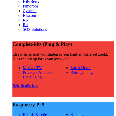
HiFiBerry
Pimoroni
Cyntech
Rfxcom
RS
Rii
SOS Solutions
Complete kits (Plug & Play)
Ideaal als je snel wilt starten of een kant-en-klare set zoekt.
Kies een kit op basis van jouw doel.
Media / TV
Smart Home
Privacy / Adblock
Retro gaming
Beveiliging
Bekijk alle kits
Raspberry Pi 5
Boards & setjes
Koeling