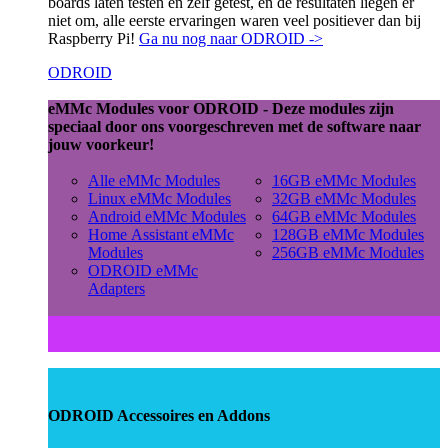
boards laten testen en zelf getest, en de resultaten liegen er
niet om, alle eerste ervaringen waren veel positiever dan bij
Raspberry Pi!
Ga nu nog naar ODROID ->
ODROID
eMMc Modules voor ODROID - Deze modules zijn
speciaal door ons voorgeschreven met de software naar
jouw voorkeur!
Alle eMMc Modules
16GB eMMc Modules
Linux eMMc Modules
32GB eMMc Modules
Android eMMc Modules
64GB eMMc Modules
Home Assistant eMMc
128GB eMMc Modules
Modules
256GB eMMc Modules
ODROID eMMc
Adapters
ODROID Accessoires en Addons