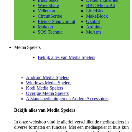
ElecFreaks
Dexter Industries
WaveShare
BBC Micro:Bit
Velleman
LittleBits
CircuitScribe
MakeBlock
Elenco Snap Circuit
Ozobot
Makedo
Arduino
SOS Technic
MeArm
Media Spelers
Bekijk alles van Media Spelers
Android Media Spelers
Windows Media Spelers
Kodi Media Spelers
Overige Media Spelers
Afstandsbedieningen en Andere Accessoires
Bekijk alles van Media Spelers
In onze webshop vind je allerlei verschillende mediaspelers in
diverse formaten en functies. Met een mediaspeler in huis kun