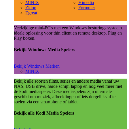
MINIX
Himedia
Zidoo
Formuler
Egreat
Veelzijdige mini-PC's met een Windows besturings systeem.
ideale oplossing voor thin client en remote desktop. Plug en
Play boxen.
Bekijk Windows Media Spelers
Bekijk Windows Merken
MINIX
Bekijk alle soorten films, series en andere media vanaf uw
NAS, USB drive, harde schijf, laptop en nog veel meer met
de kodi mediaspeler. Deze mediaspelers zijn uitermate
geschikt om muziek, afbeeldingen of iets dergelijks af te
spelen via een smartphone of tablet.
Bekijk alle Kodi Media Spelers