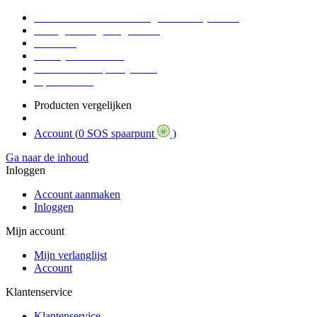
Voor 16:30 Besteld = Morgen in huis (werkdag)
90 dagen niet goed geld terug
Educatief
Zakelijke Voordelen
SOS Member spaarsysteem
Tips / BLOG
Producten vergelijken
Account (
0 SOS spaarpunt
)
Ga naar de inhoud
Inloggen
Account aanmaken
Inloggen
Mijn account
Mijn verlanglijst
Account
Klantenservice
Klantenservice