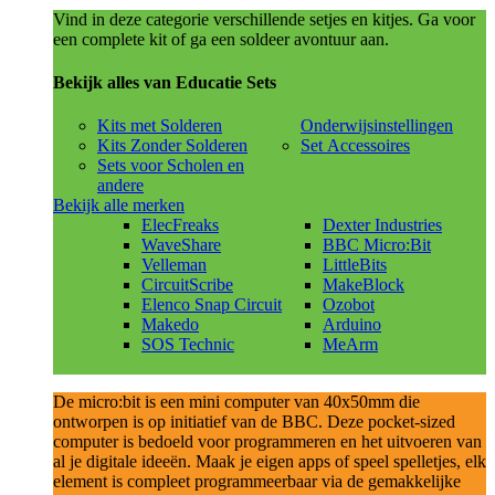
Vind in deze categorie verschillende setjes en kitjes. Ga voor
een complete kit of ga een soldeer avontuur aan.
Bekijk alles van Educatie Sets
Kits met Solderen
Onderwijsinstellingen
Kits Zonder Solderen
Set Accessoires
Sets voor Scholen en
andere
Bekijk alle merken
ElecFreaks
Dexter Industries
WaveShare
BBC Micro:Bit
Velleman
LittleBits
CircuitScribe
MakeBlock
Elenco Snap Circuit
Ozobot
Makedo
Arduino
SOS Technic
MeArm
De micro:bit is een mini computer van 40x50mm die
ontworpen is op initiatief van de BBC. Deze pocket-sized
computer is bedoeld voor programmeren en het uitvoeren van
al je digitale ideeën. Maak je eigen apps of speel spelletjes, elk
element is compleet programmeerbaar via de gemakkelijke