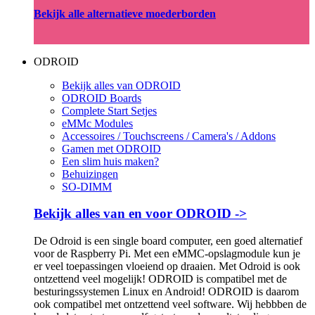
Bekijk alle alternatieve moederborden
ODROID
Bekijk alles van ODROID
ODROID Boards
Complete Start Setjes
eMMc Modules
Accessoires / Touchscreens / Camera's / Addons
Gamen met ODROID
Een slim huis maken?
Behuizingen
SO-DIMM
Bekijk alles van en voor ODROID ->
De Odroid is een single board computer, een goed alternatief
voor de Raspberry Pi. Met een eMMC-opslagmodule kun je
er veel toepassingen vloeiend op draaien. Met Odroid is ook
ontzettend veel mogelijk! ODROID is compatibel met de
besturingssystemen Linux en Android! ODROID is daarom
ook compatibel met ontzettend veel software. Wij hebbben de