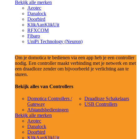
Bekijk alle merken
Aeotec
Danalock
Doorbird
KlikAanKlikUit
RFXCOM
Fibaro
UniPi Technology (Neuron)
Om je domotica te bedienen via een app heb je een controller
nodig. Een controller maakt verbinding met je netwerk en met
een draadloze zender om bijvoorbeeld je verlichting aan te
sturen.
Bekijk alles van Controllers
Domotica Controllers /
Draadloze Schakelaars
Gateway
USB Controllers
Afstandsbedieningen
Bekijk alle merken
Aeotec
Danalock
Doorbird
KlikAanKlikUit