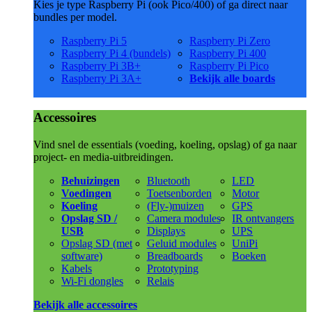
Kies je type Raspberry Pi (ook Pico/400) of ga direct naar
bundles per model.
Raspberry Pi 5
Raspberry Pi Zero
Raspberry Pi 4 (bundels)
Raspberry Pi 400
Raspberry Pi 3B+
Raspberry Pi Pico
Raspberry Pi 3A+
Bekijk alle boards
Accessoires
Vind snel de essentials (voeding, koeling, opslag) of ga naar
project- en media-uitbreidingen.
Behuizingen
Bluetooth
LED
Voedingen
Toetsenborden
Motor
Koeling
(Fly-)muizen
GPS
Opslag SD /
Camera modules
IR ontvangers
USB
Displays
UPS
Opslag SD (met
Geluid modules
UniPi
software)
Breadboards
Boeken
Kabels
Prototyping
Wi-Fi dongles
Relais
Bekijk alle accessoires