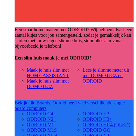
Een smarthome maken met ODROID? Wij hebben alvast een
aantal kitjes voor jou samengesteld, zodat je gemakkelijk kan
starten met jouw eigen slimme huis, stuur alles aan vanaf
bijvoorbeeld je telefoon!
Een slim huis maak je met ODROID!
Maak je huis slim met
Lees je slimme meter uit
HOME ASSISTANT
met DOMOTICZ en
Maak je huis slim met
ODROID
DOMOTICZ
Bekijk alle Boards, Odroid heeft veel verschillende single
board computers
ODROID C4
ODROID H3
ODROID N2+
ODROID H3+
ODROID M1
ODROID HC4 (OLED)
ODROID M1S
ODROID GO
ODROID XU4
ODROID N2L