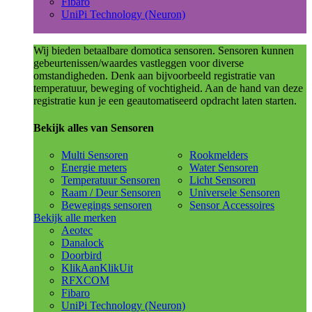
Fibaro
UniPi Technology (Neuron)
Wij bieden betaalbare domotica sensoren. Sensoren kunnen
gebeurtenissen/waardes vastleggen voor diverse
omstandigheden. Denk aan bijvoorbeeld registratie van
temperatuur, beweging of vochtigheid. Aan de hand van deze
registratie kun je een geautomatiseerd opdracht laten starten.
Bekijk alles van Sensoren
Multi Sensoren
Rookmelders
Energie meters
Water Sensoren
Temperatuur Sensoren
Licht Sensoren
Raam / Deur Sensoren
Universele Sensoren
Bewegings sensoren
Sensor Accessoires
Bekijk alle merken
Aeotec
Danalock
Doorbird
KlikAanKlikUit
RFXCOM
Fibaro
UniPi Technology (Neuron)