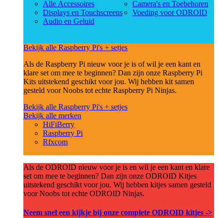
Alle Accessoires
Camera's en Toebehoren
Displays en Touchscreens
Voeding voor ODROID
Audio en Geluid
Bekijk alle Raspberry Pi's + setjes
Als de Raspberry Pi nieuw voor je is of wil je een kant en
klare set om mee te beginnen? Dan zijn onze Raspberry Pi
Kits uitstekend geschikt voor jou. Wij hebben kit samen
gesteld voor Noobs tot echte Raspberry Pi Ninjas.
Bekijk alle Raspberry Pi's + setjes
Bekijk alle merken
HiFiBerry
Raspberry Pi
Rfxcom
Als de ODROID nieuw voor je is en wil je een kant en klare
set om mee te beginnen? Dan zijn onze ODROID Kitjes
uitstekend geschikt voor jou. Wij hebben kitjes samen gesteld
voor Noobs tot echte ODROID Ninjas.
Neem snel een kijkje bij onze complete ODROID kitjes ->