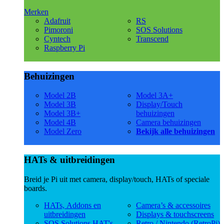
Merken
Adafruit
RS
Pimoroni
SOS Solutions
Cyntech
Transcend
Raspberry Pi
Behuizingen
Model 2B
Model 3A+
Model 3B
Display/Touch
Model 3B+
behuizingen
Model 4B
Camera behuizingen
Model Zero
Bekijk alle behuizingen
HATs & uitbreidingen
Breid je Pi uit met camera, display/touch, HATs of speciale
boards.
HATs, Addons en
Camera’s & accessoires
uitbreidingen
Displays & touchscreens
SOS Solutions HAT's
Retro / Nintendo (RetroPi)