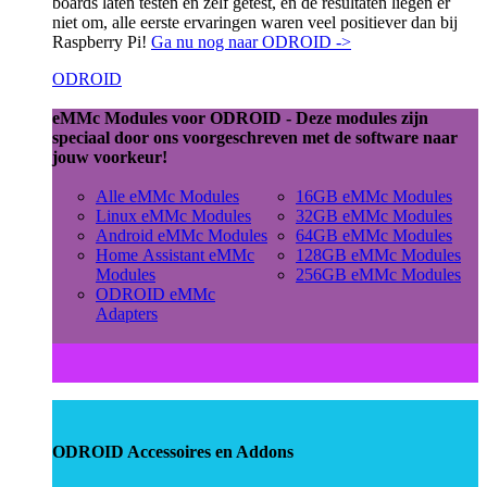
boards laten testen en zelf getest, en de resultaten liegen er
niet om, alle eerste ervaringen waren veel positiever dan bij
Raspberry Pi!
Ga nu nog naar ODROID ->
ODROID
eMMc Modules voor ODROID - Deze modules zijn
speciaal door ons voorgeschreven met de software naar
jouw voorkeur!
Alle eMMc Modules
16GB eMMc Modules
Linux eMMc Modules
32GB eMMc Modules
Android eMMc Modules
64GB eMMc Modules
Home Assistant eMMc
128GB eMMc Modules
Modules
256GB eMMc Modules
ODROID eMMc
Adapters
ODROID Accessoires en Addons