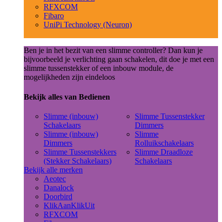
RFXCOM
Fibaro
UniPi Technology (Neuron)
Ben je in het bezit van een slimme controller? Dan kun je
bijvoorbeeld je verlichting gaan schakelen, dit doe je met een
slimme tussenstekker of een inbouw module, de
mogelijkheden zijn eindeloos
Bekijk alles van Bedienen
Slimme (inbouw)
Slimme Tussenstekker
Schakelaars
Dimmers
Slimme (inbouw)
Slimme
Dimmers
Rolluikschakelaars
Slimme Tussenstekkers
Slimme Draadloze
(Stekker Schakelaars)
Schakelaars
Bekijk alle merken
Aeotec
Danalock
Doorbird
KlikAanKlikUit
RFXCOM