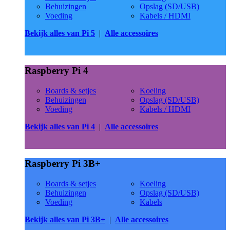
Behuizingen
Opslag (SD/USB)
Voeding
Kabels / HDMI
Bekijk alles van Pi 5
|
Alle accessoires
Raspberry Pi 4
Boards & setjes
Koeling
Behuizingen
Opslag (SD/USB)
Voeding
Kabels / HDMI
Bekijk alles van Pi 4
|
Alle accessoires
Raspberry Pi 3B+
Boards & setjes
Koeling
Behuizingen
Opslag (SD/USB)
Voeding
Kabels
Bekijk alles van Pi 3B+
|
Alle accessoires