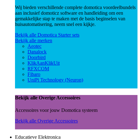
Wij bieden verschillende complete domotica voordeelbundels
aan inclusief domoticz software en handleiding om een
gemakkelijke stap te maken met de basis beginselen van
huisautomatisering, neem snel een kijkje.
Bekijk alle Domotica Starter sets
Bekijk alle merken
Aeotec
Danalock
Doorbird
KlikAanKlikUit
RFXCOM
Fibaro
UniPi Technology (Neuron)
Bekijk alle Overige Accessoires
Accessoires voor jouw Domotica systeem
Bekijk alle Overige Accessoires
Educatieve Elektronica