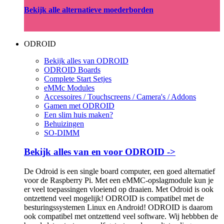
Bekijk alle alternatieve moederborden
ODROID
Bekijk alles van ODROID
ODROID Boards
Complete Start Setjes
eMMc Modules
Accessoires / Touchscreens / Camera's / Addons
Gamen met ODROID
Een slim huis maken?
Behuizingen
SO-DIMM
Bekijk alles van en voor ODROID ->
De Odroid is een single board computer, een goed alternatief
voor de Raspberry Pi. Met een eMMC-opslagmodule kun je
er veel toepassingen vloeiend op draaien. Met Odroid is ook
ontzettend veel mogelijk! ODROID is compatibel met de
besturingssystemen Linux en Android! ODROID is daarom
ook compatibel met ontzettend veel software. Wij hebbben de