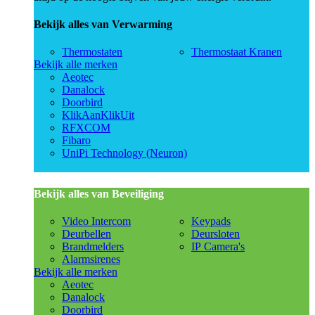
Bekijk alles van Verwarming
Thermostaten
Thermostaat Kranen
Bekijk alle merken
Aeotec
Danalock
Doorbird
KlikAanKlikUit
RFXCOM
Fibaro
UniPi Technology (Neuron)
Bekijk alles van Beveiliging
Video Intercom
Keypads
Deurbellen
Deursloten
Brandmelders
IP Camera's
Alarmsirenes
Bekijk alle merken
Aeotec
Danalock
Doorbird