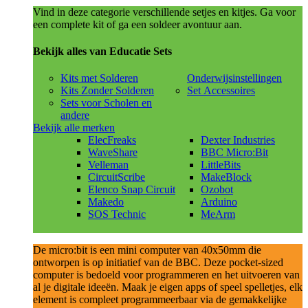
Vind in deze categorie verschillende setjes en kitjes. Ga voor
een complete kit of ga een soldeer avontuur aan.
Bekijk alles van Educatie Sets
Kits met Solderen
Onderwijsinstellingen
Kits Zonder Solderen
Set Accessoires
Sets voor Scholen en
andere
Bekijk alle merken
ElecFreaks
Dexter Industries
WaveShare
BBC Micro:Bit
Velleman
LittleBits
CircuitScribe
MakeBlock
Elenco Snap Circuit
Ozobot
Makedo
Arduino
SOS Technic
MeArm
De micro:bit is een mini computer van 40x50mm die
ontworpen is op initiatief van de BBC. Deze pocket-sized
computer is bedoeld voor programmeren en het uitvoeren van
al je digitale ideeën. Maak je eigen apps of speel spelletjes, elk
element is compleet programmeerbaar via de gemakkelijke