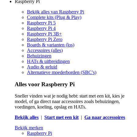
Raspberry Pi
Bekijk alles van Raspberry Pi
Complete kits (Plug & Play)
Raspberry Pi 5
Raspberry Pi 4
Raspberry Pi 3B+
Raspberry Pi Zero
Boards & varianten (los)
Accessoires (alles)
Behuizingen
HATs & uitbreidingen
Audio & geluid
Alternatieve moederborden (SBC’s)
Alles voor Raspberry Pi
Sneller vinden wat je nodig hebt: start met een kit, kies je
model, of ga direct naar accessoires zoals behuizingen,
voedingen, koeling, opslag en HATs.
Bekijk alles
|
Start met een kit
|
Ga naar accessoires
Bekijk merken
Raspberry Pi