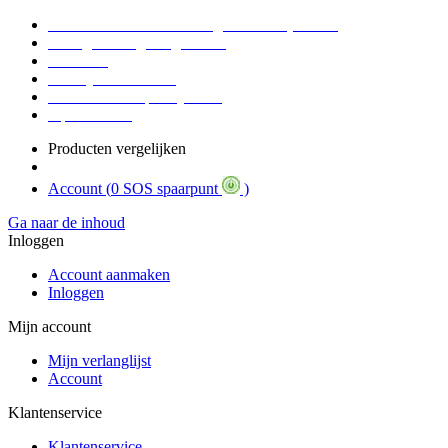
Voor 16:30 Besteld = Morgen in huis (werkdag)
90 dagen niet goed geld terug
Educatief
Zakelijke Voordelen
SOS Member spaarsysteem
Tips / BLOG
Producten vergelijken
Account (
0 SOS spaarpunt
)
Ga naar de inhoud
Inloggen
Account aanmaken
Inloggen
Mijn account
Mijn verlanglijst
Account
Klantenservice
Klantenservice