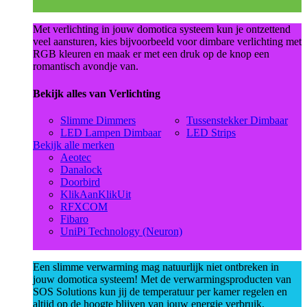
Met verlichting in jouw domotica systeem kun je ontzettend
veel aansturen, kies bijvoorbeeld voor dimbare verlichting met
RGB kleuren en maak er met een druk op de knop een
romantisch avondje van.
Bekijk alles van Verlichting
Slimme Dimmers
Tussenstekker Dimbaar
LED Lampen Dimbaar
LED Strips
Bekijk alle merken
Aeotec
Danalock
Doorbird
KlikAanKlikUit
RFXCOM
Fibaro
UniPi Technology (Neuron)
Een slimme verwarming mag natuurlijk niet ontbreken in
jouw domotica systeem! Met de verwarmingsproducten van
SOS Solutions kun jij de temperatuur per kamer regelen en
altijd op de hoogte blijven van jouw energie verbruik.