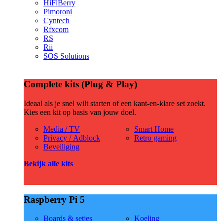
HiFiBerry
Pimoroni
Cyntech
Rfxcom
RS
Rii
SOS Solutions
Complete kits (Plug & Play)
Ideaal als je snel wilt starten of een kant-en-klare set zoekt.
Kies een kit op basis van jouw doel.
Media / TV
Smart Home
Privacy / Adblock
Retro gaming
Beveiliging
Bekijk alle kits
Raspberry Pi 5
Boards & setjes
Koeling