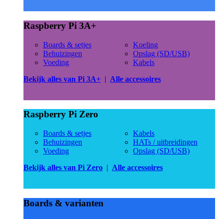
Raspberry Pi 3A+
Boards & setjes
Koeling
Behuizingen
Opslag (SD/USB)
Voeding
Kabels
Bekijk alles van Pi 3A+
|
Alle accessoires
Raspberry Pi Zero
Boards & setjes
Kabels
Behuizingen
HATs / uitbreidingen
Voeding
Opslag (SD/USB)
Bekijk alles van Pi Zero
|
Alle accessoires
Boards & varianten