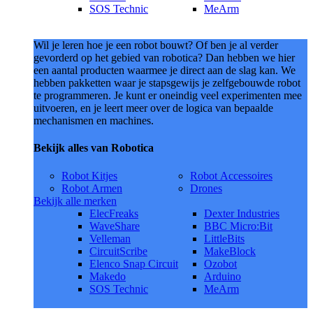
SOS Technic
MeArm
Wil je leren hoe je een robot bouwt? Of ben je al verder
gevorderd op het gebied van robotica? Dan hebben we hier
een aantal producten waarmee je direct aan de slag kan. We
hebben pakketten waar je stapsgewijs je zelfgebouwde robot
te programmeren. Je kunt er oneindig veel experimenten mee
uitvoeren, en je leert meer over de logica van bepaalde
mechanismen en machines.
Bekijk alles van Robotica
Robot Kitjes
Robot Accessoires
Robot Armen
Drones
Bekijk alle merken
ElecFreaks
Dexter Industries
WaveShare
BBC Micro:Bit
Velleman
LittleBits
CircuitScribe
MakeBlock
Elenco Snap Circuit
Ozobot
Makedo
Arduino
SOS Technic
MeArm