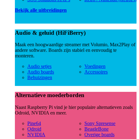
Bekijk alle uitbreidingen
Audio & geluid (HiFiBerry)
Maak een hoogwaardige streamer met Volumio, Max2Play of
andere software. Boards zijn stabiel en eenvoudig te
monteren.
Audio setjes
Voedingen
Audio boards
Accessoires
Behuizingen
Alternatieve moederborden
Naast Raspberry Pi vind je hier populaire alternatieven zoals
Odroid, NVIDIA en meer.
Pine64
Sony Spresense
Odroid
BeagleBone
NVIDIA
Overige boards