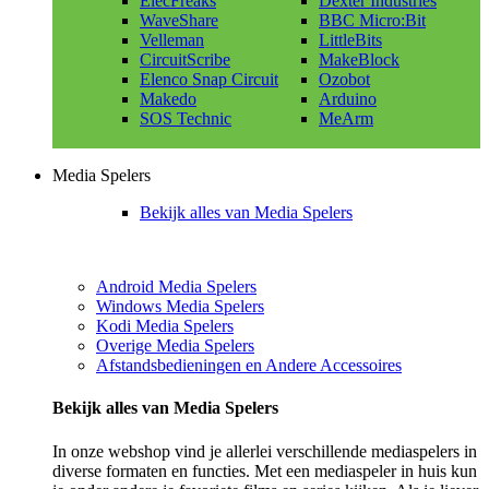
ElecFreaks
Dexter Industries
WaveShare
BBC Micro:Bit
Velleman
LittleBits
CircuitScribe
MakeBlock
Elenco Snap Circuit
Ozobot
Makedo
Arduino
SOS Technic
MeArm
Media Spelers
Bekijk alles van Media Spelers
Android Media Spelers
Windows Media Spelers
Kodi Media Spelers
Overige Media Spelers
Afstandsbedieningen en Andere Accessoires
Bekijk alles van Media Spelers
In onze webshop vind je allerlei verschillende mediaspelers in
diverse formaten en functies. Met een mediaspeler in huis kun