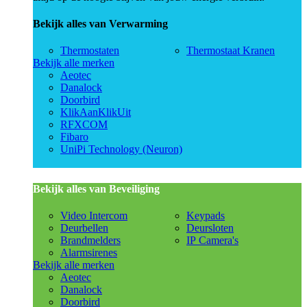
Bekijk alles van Verwarming
Thermostaten
Thermostaat Kranen
Bekijk alle merken
Aeotec
Danalock
Doorbird
KlikAanKlikUit
RFXCOM
Fibaro
UniPi Technology (Neuron)
Bekijk alles van Beveiliging
Video Intercom
Keypads
Deurbellen
Deursloten
Brandmelders
IP Camera's
Alarmsirenes
Bekijk alle merken
Aeotec
Danalock
Doorbird