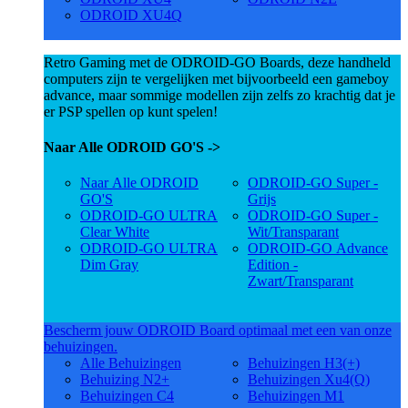
ODROID XU4Q
Retro Gaming met de ODROID-GO Boards, deze handheld
computers zijn te vergelijken met bijvoorbeeld een gameboy
advance, maar sommige modellen zijn zelfs zo krachtig dat je
er PSP spellen op kunt spelen!
Naar Alle ODROID GO'S ->
Naar Alle ODROID
ODROID-GO Super -
GO'S
Grijs
ODROID-GO ULTRA
ODROID-GO Super -
Clear White
Wit/Transparant
ODROID-GO ULTRA
ODROID-GO Advance
Dim Gray
Edition -
Zwart/Transparant
Bescherm jouw ODROID Board optimaal met een van onze
behuizingen.
Alle Behuizingen
Behuizingen H3(+)
Behuizing N2+
Behuizingen Xu4(Q)
Behuizingen C4
Behuizingen M1