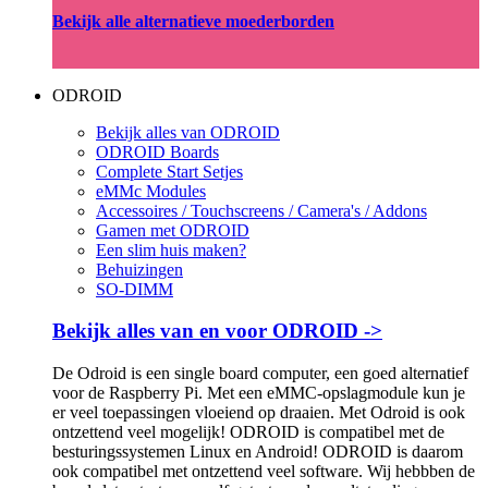
Bekijk alle alternatieve moederborden
ODROID
Bekijk alles van ODROID
ODROID Boards
Complete Start Setjes
eMMc Modules
Accessoires / Touchscreens / Camera's / Addons
Gamen met ODROID
Een slim huis maken?
Behuizingen
SO-DIMM
Bekijk alles van en voor ODROID ->
De Odroid is een single board computer, een goed alternatief
voor de Raspberry Pi. Met een eMMC-opslagmodule kun je
er veel toepassingen vloeiend op draaien. Met Odroid is ook
ontzettend veel mogelijk! ODROID is compatibel met de
besturingssystemen Linux en Android! ODROID is daarom
ook compatibel met ontzettend veel software. Wij hebbben de