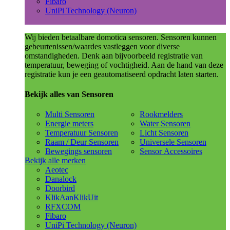
Fibaro
UniPi Technology (Neuron)
Wij bieden betaalbare domotica sensoren. Sensoren kunnen
gebeurtenissen/waardes vastleggen voor diverse
omstandigheden. Denk aan bijvoorbeeld registratie van
temperatuur, beweging of vochtigheid. Aan de hand van deze
registratie kun je een geautomatiseerd opdracht laten starten.
Bekijk alles van Sensoren
Multi Sensoren
Rookmelders
Energie meters
Water Sensoren
Temperatuur Sensoren
Licht Sensoren
Raam / Deur Sensoren
Universele Sensoren
Bewegings sensoren
Sensor Accessoires
Bekijk alle merken
Aeotec
Danalock
Doorbird
KlikAanKlikUit
RFXCOM
Fibaro
UniPi Technology (Neuron)