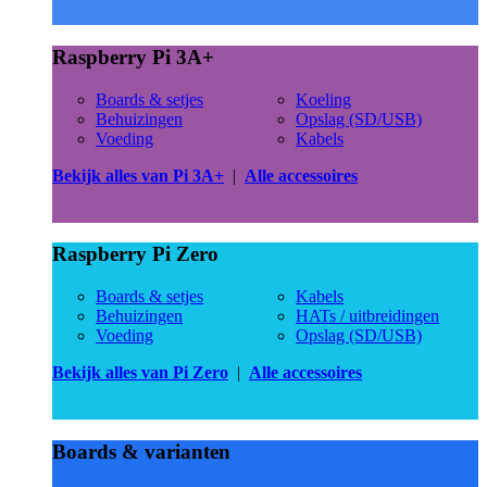
Raspberry Pi 3A+
Boards & setjes
Koeling
Behuizingen
Opslag (SD/USB)
Voeding
Kabels
Bekijk alles van Pi 3A+
|
Alle accessoires
Raspberry Pi Zero
Boards & setjes
Kabels
Behuizingen
HATs / uitbreidingen
Voeding
Opslag (SD/USB)
Bekijk alles van Pi Zero
|
Alle accessoires
Boards & varianten