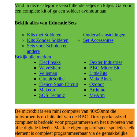
Vind in deze categorie verschillende setjes en kitjes. Ga voor
een complete kit of ga een soldeer avontuur aan.
Bekijk alles van Educatie Sets
Kits met Solderen
Onderwijsinstellingen
Kits Zonder Solderen
Set Accessoires
Sets voor Scholen en
andere
Bekijk alle merken
ElecFreaks
Dexter Industries
WaveShare
BBC Micro:Bit
Velleman
LittleBits
CircuitScribe
MakeBlock
Elenco Snap Circuit
Ozobot
Makedo
Arduino
SOS Technic
MeArm
De micro:bit is een mini computer van 40x50mm die
ontworpen is op initiatief van de BBC. Deze pocket-sized
computer is bedoeld voor programmeren en het uitvoeren van
al je digitale ideeën. Maak je eigen apps of speel spelletjes, elk
element is compleet programmeerbaar via de gemakkelijke