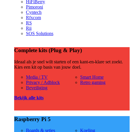
HiFiBerry
Pimoroni
Cyntech
Rfxcom
RS
Rii
SOS Solutions
Complete kits (Plug & Play)
Ideaal als je snel wilt starten of een kant-en-klare set zoekt.
Kies een kit op basis van jouw doel.
Media / TV
Smart Home
Privacy / Adblock
Retro gaming
Beveiliging
Bekijk alle kits
Raspberry Pi 5
Boards & setjes
Koeling