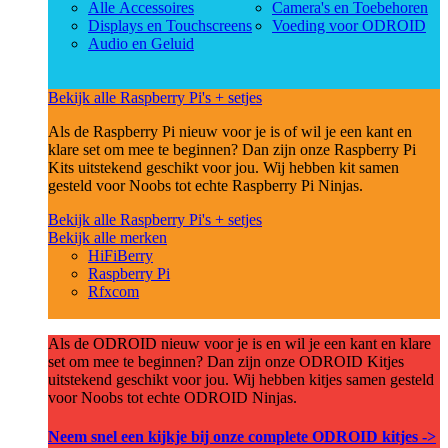
Alle Accessoires
Camera's en Toebehoren
Displays en Touchscreens
Voeding voor ODROID
Audio en Geluid
Bekijk alle Raspberry Pi's + setjes
Als de Raspberry Pi nieuw voor je is of wil je een kant en
klare set om mee te beginnen? Dan zijn onze Raspberry Pi
Kits uitstekend geschikt voor jou. Wij hebben kit samen
gesteld voor Noobs tot echte Raspberry Pi Ninjas.
Bekijk alle Raspberry Pi's + setjes
Bekijk alle merken
HiFiBerry
Raspberry Pi
Rfxcom
Als de ODROID nieuw voor je is en wil je een kant en klare
set om mee te beginnen? Dan zijn onze ODROID Kitjes
uitstekend geschikt voor jou. Wij hebben kitjes samen gesteld
voor Noobs tot echte ODROID Ninjas.
Neem snel een kijkje bij onze complete ODROID kitjes ->