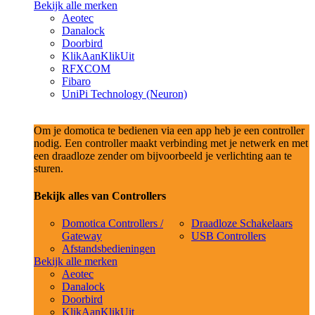
Bekijk alle merken
Aeotec
Danalock
Doorbird
KlikAanKlikUit
RFXCOM
Fibaro
UniPi Technology (Neuron)
Om je domotica te bedienen via een app heb je een controller
nodig. Een controller maakt verbinding met je netwerk en met
een draadloze zender om bijvoorbeeld je verlichting aan te
sturen.
Bekijk alles van Controllers
Domotica Controllers /
Draadloze Schakelaars
Gateway
USB Controllers
Afstandsbedieningen
Bekijk alle merken
Aeotec
Danalock
Doorbird
KlikAanKlikUit