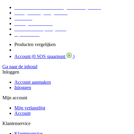
Voor 16:30 Besteld = Morgen in huis (werkdag)
90 dagen niet goed geld terug
Educatief
Zakelijke Voordelen
SOS Member spaarsysteem
Tips / BLOG
Producten vergelijken
Account (
0 SOS spaarpunt
)
Ga naar de inhoud
Inloggen
Account aanmaken
Inloggen
Mijn account
Mijn verlanglijst
Account
Klantenservice
Klantenservice