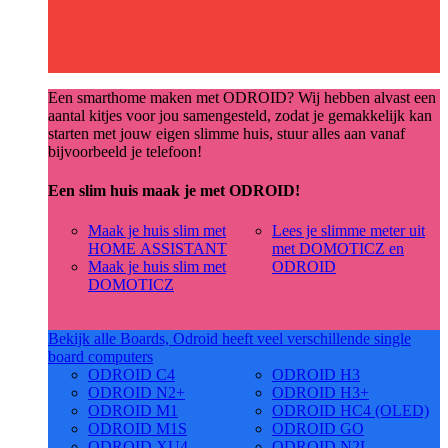
Een smarthome maken met ODROID? Wij hebben alvast een
aantal kitjes voor jou samengesteld, zodat je gemakkelijk kan
starten met jouw eigen slimme huis, stuur alles aan vanaf
bijvoorbeeld je telefoon!
Een slim huis maak je met ODROID!
Maak je huis slim met
Lees je slimme meter uit
HOME ASSISTANT
met DOMOTICZ en
Maak je huis slim met
ODROID
DOMOTICZ
Bekijk alle Boards, Odroid heeft veel verschillende single
board computers
ODROID C4
ODROID H3
ODROID N2+
ODROID H3+
ODROID M1
ODROID HC4 (OLED)
ODROID M1S
ODROID GO
ODROID XU4
ODROID N2L