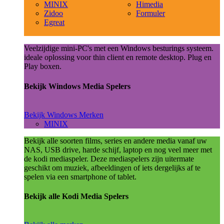
MINIX
Himedia
Zidoo
Formuler
Egreat
Veelzijdige mini-PC's met een Windows besturings systeem.
ideale oplossing voor thin client en remote desktop. Plug en
Play boxen.
Bekijk Windows Media Spelers
Bekijk Windows Merken
MINIX
Bekijk alle soorten films, series en andere media vanaf uw
NAS, USB drive, harde schijf, laptop en nog veel meer met
de kodi mediaspeler. Deze mediaspelers zijn uitermate
geschikt om muziek, afbeeldingen of iets dergelijks af te
spelen via een smartphone of tablet.
Bekijk alle Kodi Media Spelers