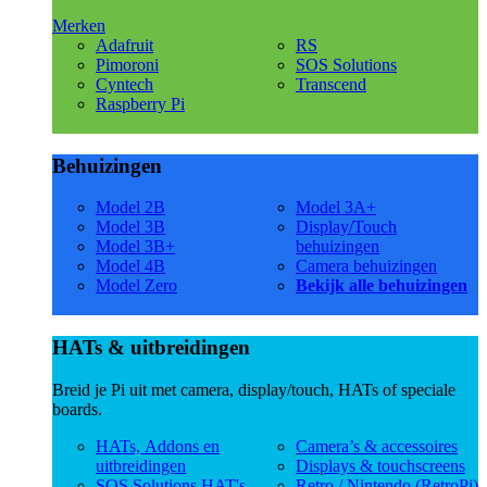
Merken
Adafruit
RS
Pimoroni
SOS Solutions
Cyntech
Transcend
Raspberry Pi
Behuizingen
Model 2B
Model 3A+
Model 3B
Display/Touch
Model 3B+
behuizingen
Model 4B
Camera behuizingen
Model Zero
Bekijk alle behuizingen
HATs & uitbreidingen
Breid je Pi uit met camera, display/touch, HATs of speciale
boards.
HATs, Addons en
Camera’s & accessoires
uitbreidingen
Displays & touchscreens
SOS Solutions HAT's
Retro / Nintendo (RetroPi)