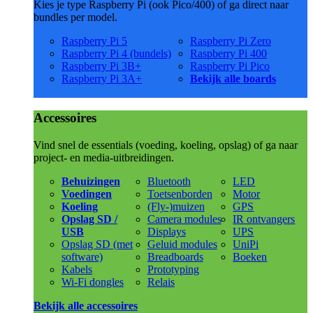
Kies je type Raspberry Pi (ook Pico/400) of ga direct naar
bundles per model.
Raspberry Pi 5
Raspberry Pi Zero
Raspberry Pi 4 (bundels)
Raspberry Pi 400
Raspberry Pi 3B+
Raspberry Pi Pico
Raspberry Pi 3A+
Bekijk alle boards
Accessoires
Vind snel de essentials (voeding, koeling, opslag) of ga naar
project- en media-uitbreidingen.
Behuizingen
Bluetooth
LED
Voedingen
Toetsenborden
Motor
Koeling
(Fly-)muizen
GPS
Opslag SD /
Camera modules
IR ontvangers
USB
Displays
UPS
Opslag SD (met
Geluid modules
UniPi
software)
Breadboards
Boeken
Kabels
Prototyping
Wi-Fi dongles
Relais
Bekijk alle accessoires