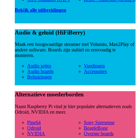
Bekijk alle uitbreidingen
Audio & geluid (HiFiBerry)
Maak een hoogwaardige streamer met Volumio, Max2Play of
andere software. Boards zijn stabiel en eenvoudig te
monteren.
Audio setjes
Voedingen
Audio boards
Accessoires
Behuizingen
Alternatieve moederborden
Naast Raspberry Pi vind je hier populaire alternatieven zoals
Odroid, NVIDIA en meer.
Pine64
Sony Spresense
Odroid
BeagleBone
NVIDIA
Overige boards