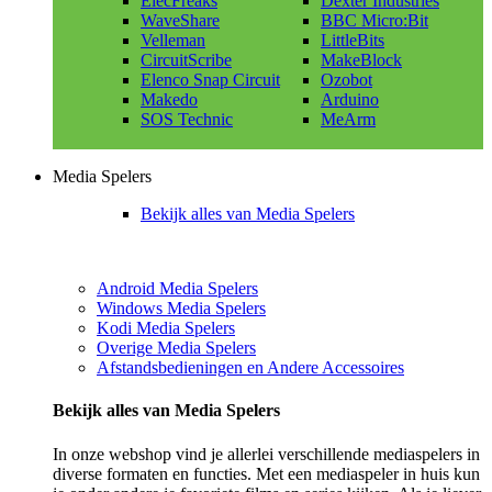
ElecFreaks
Dexter Industries
WaveShare
BBC Micro:Bit
Velleman
LittleBits
CircuitScribe
MakeBlock
Elenco Snap Circuit
Ozobot
Makedo
Arduino
SOS Technic
MeArm
Media Spelers
Bekijk alles van Media Spelers
Android Media Spelers
Windows Media Spelers
Kodi Media Spelers
Overige Media Spelers
Afstandsbedieningen en Andere Accessoires
Bekijk alles van Media Spelers
In onze webshop vind je allerlei verschillende mediaspelers in
diverse formaten en functies. Met een mediaspeler in huis kun