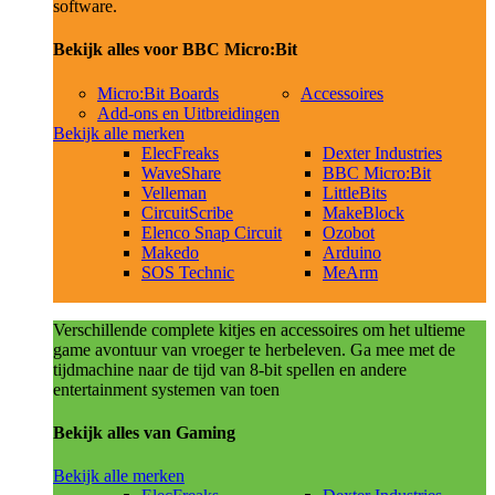
software.
Bekijk alles voor BBC Micro:Bit
Micro:Bit Boards
Accessoires
Add-ons en Uitbreidingen
Bekijk alle merken
ElecFreaks
Dexter Industries
WaveShare
BBC Micro:Bit
Velleman
LittleBits
CircuitScribe
MakeBlock
Elenco Snap Circuit
Ozobot
Makedo
Arduino
SOS Technic
MeArm
Verschillende complete kitjes en accessoires om het ultieme
game avontuur van vroeger te herbeleven. Ga mee met de
tijdmachine naar de tijd van 8-bit spellen en andere
entertainment systemen van toen
Bekijk alles van Gaming
Bekijk alle merken