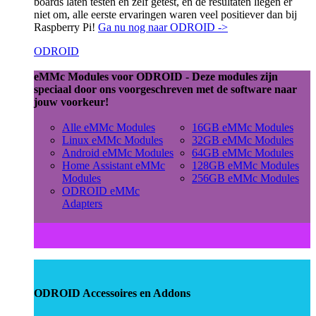
boards laten testen en zelf getest, en de resultaten liegen er
niet om, alle eerste ervaringen waren veel positiever dan bij
Raspberry Pi!
Ga nu nog naar ODROID ->
ODROID
eMMc Modules voor ODROID - Deze modules zijn
speciaal door ons voorgeschreven met de software naar
jouw voorkeur!
Alle eMMc Modules
16GB eMMc Modules
Linux eMMc Modules
32GB eMMc Modules
Android eMMc Modules
64GB eMMc Modules
Home Assistant eMMc
128GB eMMc Modules
Modules
256GB eMMc Modules
ODROID eMMc
Adapters
ODROID Accessoires en Addons