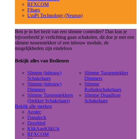
RFXCOM
Fibaro
UniPi Technology (Neuron)
Ben je in het bezit van een slimme controller? Dan kun je
bijvoorbeeld je verlichting gaan schakelen, dit doe je met een
slimme tussenstekker of een inbouw module, de
mogelijkheden zijn eindeloos
Bekijk alles van Bedienen
Slimme (inbouw)
Slimme Tussenstekker
Schakelaars
Dimmers
Slimme (inbouw)
Slimme
Dimmers
Rolluikschakelaars
Slimme Tussenstekkers
Slimme Draadloze
(Stekker Schakelaars)
Schakelaars
Bekijk alle merken
Aeotec
Danalock
Doorbird
KlikAanKlikUit
RFXCOM