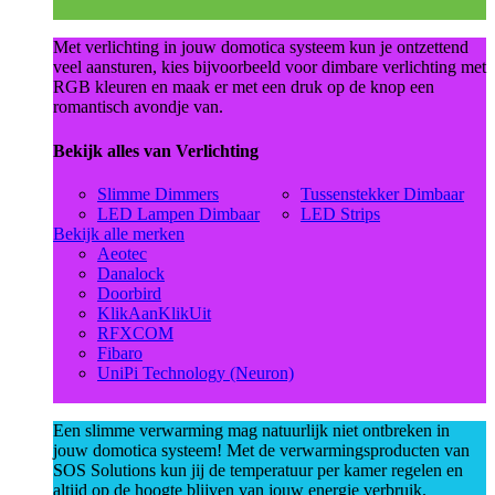
Met verlichting in jouw domotica systeem kun je ontzettend
veel aansturen, kies bijvoorbeeld voor dimbare verlichting met
RGB kleuren en maak er met een druk op de knop een
romantisch avondje van.
Bekijk alles van Verlichting
Slimme Dimmers
Tussenstekker Dimbaar
LED Lampen Dimbaar
LED Strips
Bekijk alle merken
Aeotec
Danalock
Doorbird
KlikAanKlikUit
RFXCOM
Fibaro
UniPi Technology (Neuron)
Een slimme verwarming mag natuurlijk niet ontbreken in
jouw domotica systeem! Met de verwarmingsproducten van
SOS Solutions kun jij de temperatuur per kamer regelen en
altijd op de hoogte blijven van jouw energie verbruik.