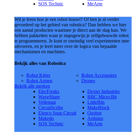
SOS Technic
MeArm
Wil je leren hoe je een robot bouwt? Of ben je al verder
gevorderd op het gebied van robotica? Dan hebben we hier
een aantal producten waarmee je direct aan de slag kan. We
hebben pakketten waar je stapsgewijs je zelfgebouwde robot
te programmeren. Je kunt er oneindig veel experimenten mee
uitvoeren, en je leert meer over de logica van bepaalde
mechanismen en machines.
Bekijk alles van Robotica
Robot Kitjes
Robot Accessoires
Robot Armen
Drones
Bekijk alle merken
ElecFreaks
Dexter Industries
WaveShare
BBC Micro:Bit
Velleman
LittleBits
CircuitScribe
MakeBlock
Elenco Snap Circuit
Ozobot
Makedo
Arduino
SOS Technic
MeArm