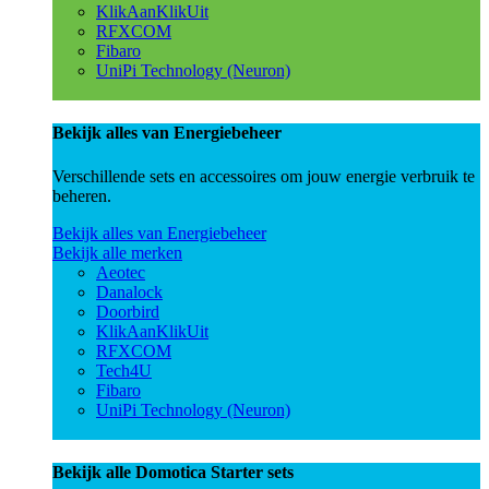
KlikAanKlikUit
RFXCOM
Fibaro
UniPi Technology (Neuron)
Bekijk alles van Energiebeheer
Verschillende sets en accessoires om jouw energie verbruik te
beheren.
Bekijk alles van Energiebeheer
Bekijk alle merken
Aeotec
Danalock
Doorbird
KlikAanKlikUit
RFXCOM
Tech4U
Fibaro
UniPi Technology (Neuron)
Bekijk alle Domotica Starter sets