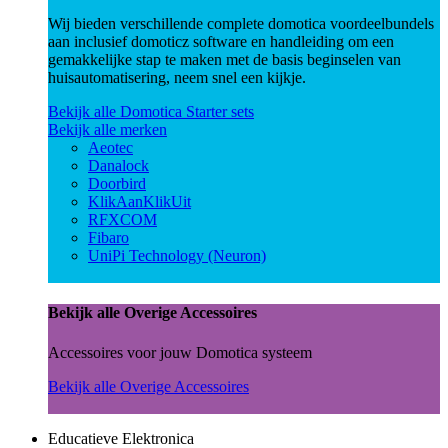
Wij bieden verschillende complete domotica voordeelbundels
aan inclusief domoticz software en handleiding om een
gemakkelijke stap te maken met de basis beginselen van
huisautomatisering, neem snel een kijkje.
Bekijk alle Domotica Starter sets
Bekijk alle merken
Aeotec
Danalock
Doorbird
KlikAanKlikUit
RFXCOM
Fibaro
UniPi Technology (Neuron)
Bekijk alle Overige Accessoires
Accessoires voor jouw Domotica systeem
Bekijk alle Overige Accessoires
Educatieve Elektronica