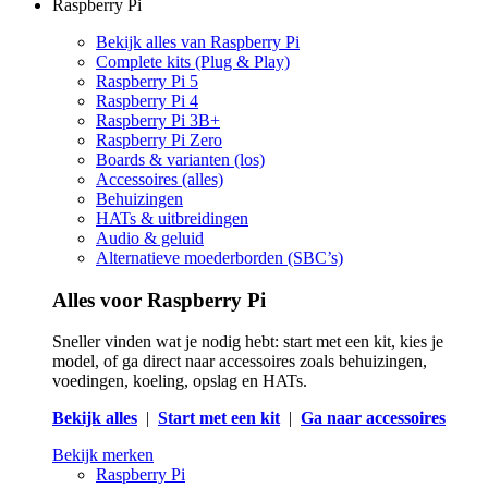
Raspberry Pi
Bekijk alles van Raspberry Pi
Complete kits (Plug & Play)
Raspberry Pi 5
Raspberry Pi 4
Raspberry Pi 3B+
Raspberry Pi Zero
Boards & varianten (los)
Accessoires (alles)
Behuizingen
HATs & uitbreidingen
Audio & geluid
Alternatieve moederborden (SBC’s)
Alles voor Raspberry Pi
Sneller vinden wat je nodig hebt: start met een kit, kies je
model, of ga direct naar accessoires zoals behuizingen,
voedingen, koeling, opslag en HATs.
Bekijk alles
|
Start met een kit
|
Ga naar accessoires
Bekijk merken
Raspberry Pi