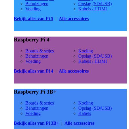
Behuizingen
Opslag (SD/USB)
Voeding
Kabels / HDMI
Bekijk alles van Pi 5
|
Alle accessoires
Raspberry Pi 4
Boards & setjes
Koeling
Behuizingen
Opslag (SD/USB)
Voeding
Kabels / HDMI
Bekijk alles van Pi 4
|
Alle accessoires
Raspberry Pi 3B+
Boards & setjes
Koeling
Behuizingen
Opslag (SD/USB)
Voeding
Kabels
Bekijk alles van Pi 3B+
|
Alle accessoires