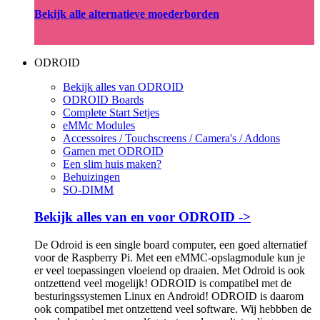
Bekijk alle alternatieve moederborden
ODROID
Bekijk alles van ODROID
ODROID Boards
Complete Start Setjes
eMMc Modules
Accessoires / Touchscreens / Camera's / Addons
Gamen met ODROID
Een slim huis maken?
Behuizingen
SO-DIMM
Bekijk alles van en voor ODROID ->
De Odroid is een single board computer, een goed alternatief
voor de Raspberry Pi. Met een eMMC-opslagmodule kun je
er veel toepassingen vloeiend op draaien. Met Odroid is ook
ontzettend veel mogelijk! ODROID is compatibel met de
besturingssystemen Linux en Android! ODROID is daarom
ook compatibel met ontzettend veel software. Wij hebbben de