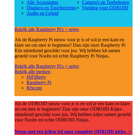
Alle Accessoires
Camera's en Toebehoren
Displays en Touchscreens
Voeding voor ODROID
Audio en Geluid
Bekijk alle Raspberry Pi's + setjes
Als de Raspberry Pi nieuw voor je is of wil je een kant en
klare set om mee te beginnen? Dan zijn onze Raspberry Pi
Kits uitstekend geschikt voor jou. Wij hebben kit samen
gesteld voor Noobs tot echte Raspberry Pi Ninjas.
Bekijk alle Raspberry Pi's + setjes
Bekijk alle merken
HiFiBerry
Raspberry Pi
Rfxcom
Als de ODROID nieuw voor je is en wil je een kant en klare
set om mee te beginnen? Dan zijn onze ODROID Kitjes
uitstekend geschikt voor jou. Wij hebben kitjes samen gesteld
voor Noobs tot echte ODROID Ninjas.
Neem snel een kijkje bij onze complete ODROID kitjes ->