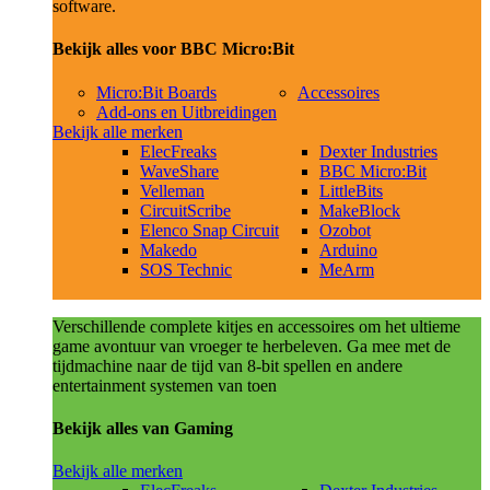
software.
Bekijk alles voor BBC Micro:Bit
Micro:Bit Boards
Accessoires
Add-ons en Uitbreidingen
Bekijk alle merken
ElecFreaks
Dexter Industries
WaveShare
BBC Micro:Bit
Velleman
LittleBits
CircuitScribe
MakeBlock
Elenco Snap Circuit
Ozobot
Makedo
Arduino
SOS Technic
MeArm
Verschillende complete kitjes en accessoires om het ultieme
game avontuur van vroeger te herbeleven. Ga mee met de
tijdmachine naar de tijd van 8-bit spellen en andere
entertainment systemen van toen
Bekijk alles van Gaming
Bekijk alle merken