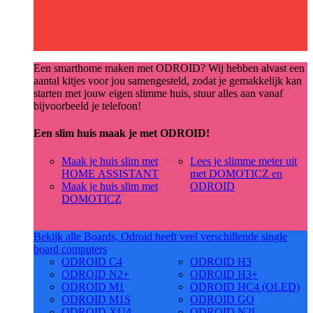
Een smarthome maken met ODROID? Wij hebben alvast een
aantal kitjes voor jou samengesteld, zodat je gemakkelijk kan
starten met jouw eigen slimme huis, stuur alles aan vanaf
bijvoorbeeld je telefoon!
Een slim huis maak je met ODROID!
Maak je huis slim met
Lees je slimme meter uit
HOME ASSISTANT
met DOMOTICZ en
Maak je huis slim met
ODROID
DOMOTICZ
Bekijk alle Boards, Odroid heeft veel verschillende single
board computers
ODROID C4
ODROID H3
ODROID N2+
ODROID H3+
ODROID M1
ODROID HC4 (OLED)
ODROID M1S
ODROID GO
ODROID XU4
ODROID N2L