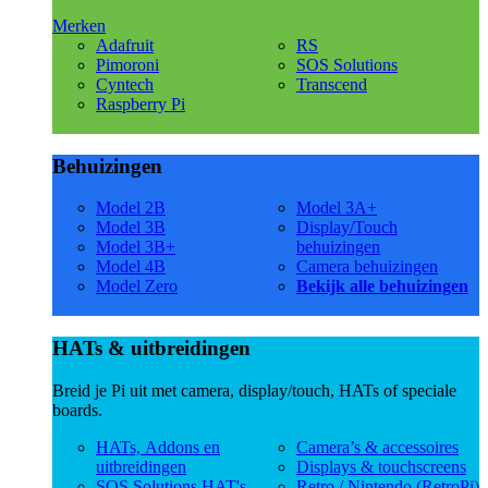
Merken
Adafruit
RS
Pimoroni
SOS Solutions
Cyntech
Transcend
Raspberry Pi
Behuizingen
Model 2B
Model 3A+
Model 3B
Display/Touch
Model 3B+
behuizingen
Model 4B
Camera behuizingen
Model Zero
Bekijk alle behuizingen
HATs & uitbreidingen
Breid je Pi uit met camera, display/touch, HATs of speciale
boards.
HATs, Addons en
Camera’s & accessoires
uitbreidingen
Displays & touchscreens
SOS Solutions HAT's
Retro / Nintendo (RetroPi)