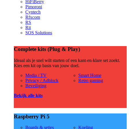
HiFiBerry
Pimoroni
Cyntech
Rfxcom
RS
Rii
SOS Solutions
Complete kits (Plug & Play)
Ideaal als je snel wilt starten of een kant-en-klare set zoekt.
Kies een kit op basis van jouw doel.
Media / TV
Smart Home
Privacy / Adblock
Retro gaming
Beveiliging
Bekijk alle kits
Raspberry Pi 5
Boards & setjes
Koeling