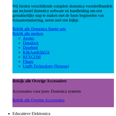
Wij bieden verschillende complete domotica voordeelbundels
aan inclusief domoticz software en handleiding om een
gemakkelijke stap te maken met de basis beginselen van
huisautomatisering, neem snel een kijkje.
Bekijk alle Domotica Starter sets
Bekijk alle merken
Aeotec
Danalock
Doorbird
KlikAanKlikUit
RFXCOM
Fibaro
UniPi Technology (Neuron)
Bekijk alle Overige Accessoires
Accessoires voor jouw Domotica systeem
Bekijk alle Overige Accessoires
Educatieve Elektronica