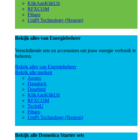
KlikAanKlikUit
RFXCOM
Fibaro
UniPi Technology (Neuron)
Bekijk alles van Energiebeheer
Verschillende sets en accessoires om jouw energie verbruik te
beheren.
Bekijk alles van Energiebeheer
Bekijk alle merken
Aeotec
Danalock
Doorbird
KlikAanKlikUit
RFXCOM
Tech4U
Fibaro
UniPi Technology (Neuron)
Bekijk alle Domotica Starter sets