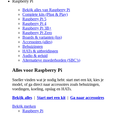
Raspberry Pi
Bekijk alles van Raspberry Pi
Complete kits (Plug & Play)
Raspberry Pi 5
Raspberry Pi 4
Raspberry Pi 3B+
Raspberry Pi Zero
Boards & varianten (los)
Accessoires (alles)
Behuizingen
HATs & uitbreidingen
Audio & geluid
Alternatieve moederborden (SBC’s)
Alles voor Raspberry Pi
Sneller vinden wat je nodig hebt: start met een kit, kies je
model, of ga direct naar accessoires zoals behuizingen,
voedingen, koeling, opslag en HATs.
Bekijk alles
|
Start met een kit
|
Ga naar accessoires
Bekijk merken
Raspberry Pi