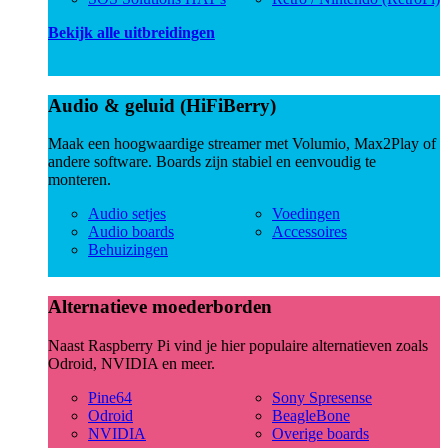
Bekijk alle uitbreidingen
Audio & geluid (HiFiBerry)
Maak een hoogwaardige streamer met Volumio, Max2Play of
andere software. Boards zijn stabiel en eenvoudig te
monteren.
Audio setjes
Voedingen
Audio boards
Accessoires
Behuizingen
Alternatieve moederborden
Naast Raspberry Pi vind je hier populaire alternatieven zoals
Odroid, NVIDIA en meer.
Pine64
Sony Spresense
Odroid
BeagleBone
NVIDIA
Overige boards