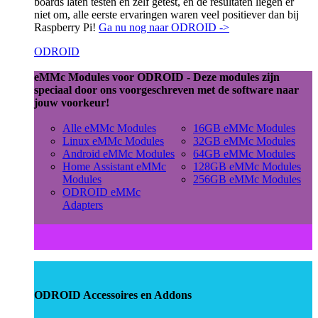
boards laten testen en zelf getest, en de resultaten liegen er
niet om, alle eerste ervaringen waren veel positiever dan bij
Raspberry Pi!
Ga nu nog naar ODROID ->
ODROID
eMMc Modules voor ODROID - Deze modules zijn
speciaal door ons voorgeschreven met de software naar
jouw voorkeur!
Alle eMMc Modules
16GB eMMc Modules
Linux eMMc Modules
32GB eMMc Modules
Android eMMc Modules
64GB eMMc Modules
Home Assistant eMMc
128GB eMMc Modules
Modules
256GB eMMc Modules
ODROID eMMc
Adapters
ODROID Accessoires en Addons