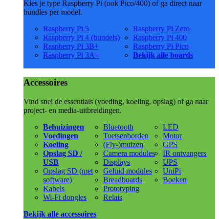
Kies je type Raspberry Pi (ook Pico/400) of ga direct naar
bundles per model.
Raspberry Pi 5
Raspberry Pi Zero
Raspberry Pi 4 (bundels)
Raspberry Pi 400
Raspberry Pi 3B+
Raspberry Pi Pico
Raspberry Pi 3A+
Bekijk alle boards
Accessoires
Vind snel de essentials (voeding, koeling, opslag) of ga naar
project- en media-uitbreidingen.
Behuizingen
Bluetooth
LED
Voedingen
Toetsenborden
Motor
Koeling
(Fly-)muizen
GPS
Opslag SD /
Camera modules
IR ontvangers
USB
Displays
UPS
Opslag SD (met
Geluid modules
UniPi
software)
Breadboards
Boeken
Kabels
Prototyping
Wi-Fi dongles
Relais
Bekijk alle accessoires