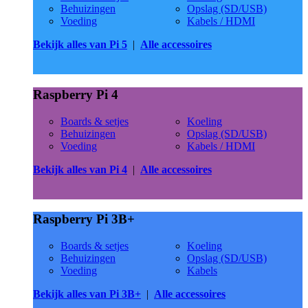
Behuizingen
Opslag (SD/USB)
Voeding
Kabels / HDMI
Bekijk alles van Pi 5
|
Alle accessoires
Raspberry Pi 4
Boards & setjes
Koeling
Behuizingen
Opslag (SD/USB)
Voeding
Kabels / HDMI
Bekijk alles van Pi 4
|
Alle accessoires
Raspberry Pi 3B+
Boards & setjes
Koeling
Behuizingen
Opslag (SD/USB)
Voeding
Kabels
Bekijk alles van Pi 3B+
|
Alle accessoires