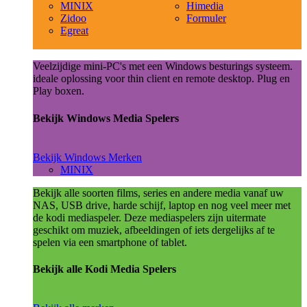
MINIX
Himedia
Zidoo
Formuler
Egreat
Veelzijdige mini-PC's met een Windows besturings systeem.
ideale oplossing voor thin client en remote desktop. Plug en
Play boxen.
Bekijk Windows Media Spelers
Bekijk Windows Merken
MINIX
Bekijk alle soorten films, series en andere media vanaf uw
NAS, USB drive, harde schijf, laptop en nog veel meer met
de kodi mediaspeler. Deze mediaspelers zijn uitermate
geschikt om muziek, afbeeldingen of iets dergelijks af te
spelen via een smartphone of tablet.
Bekijk alle Kodi Media Spelers