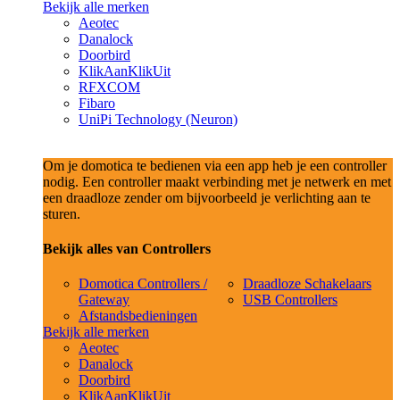
Bekijk alle merken
Aeotec
Danalock
Doorbird
KlikAanKlikUit
RFXCOM
Fibaro
UniPi Technology (Neuron)
Om je domotica te bedienen via een app heb je een controller
nodig. Een controller maakt verbinding met je netwerk en met
een draadloze zender om bijvoorbeeld je verlichting aan te
sturen.
Bekijk alles van Controllers
Domotica Controllers /
Draadloze Schakelaars
Gateway
USB Controllers
Afstandsbedieningen
Bekijk alle merken
Aeotec
Danalock
Doorbird
KlikAanKlikUit