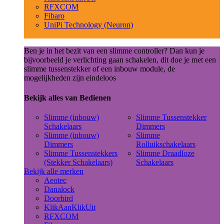
RFXCOM
Fibaro
UniPi Technology (Neuron)
Ben je in het bezit van een slimme controller? Dan kun je
bijvoorbeeld je verlichting gaan schakelen, dit doe je met een
slimme tussenstekker of een inbouw module, de
mogelijkheden zijn eindeloos
Bekijk alles van Bedienen
Slimme (inbouw)
Slimme Tussenstekker
Schakelaars
Dimmers
Slimme (inbouw)
Slimme
Dimmers
Rolluikschakelaars
Slimme Tussenstekkers
Slimme Draadloze
(Stekker Schakelaars)
Schakelaars
Bekijk alle merken
Aeotec
Danalock
Doorbird
KlikAanKlikUit
RFXCOM