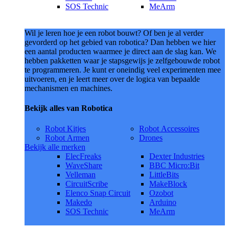
SOS Technic
MeArm
Wil je leren hoe je een robot bouwt? Of ben je al verder
gevorderd op het gebied van robotica? Dan hebben we hier
een aantal producten waarmee je direct aan de slag kan. We
hebben pakketten waar je stapsgewijs je zelfgebouwde robot
te programmeren. Je kunt er oneindig veel experimenten mee
uitvoeren, en je leert meer over de logica van bepaalde
mechanismen en machines.
Bekijk alles van Robotica
Robot Kitjes
Robot Accessoires
Robot Armen
Drones
Bekijk alle merken
ElecFreaks
Dexter Industries
WaveShare
BBC Micro:Bit
Velleman
LittleBits
CircuitScribe
MakeBlock
Elenco Snap Circuit
Ozobot
Makedo
Arduino
SOS Technic
MeArm