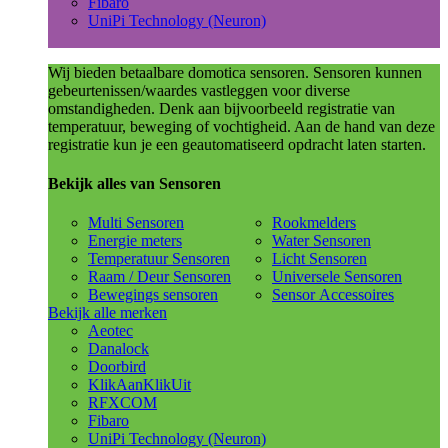
Fibaro
UniPi Technology (Neuron)
Wij bieden betaalbare domotica sensoren. Sensoren kunnen
gebeurtenissen/waardes vastleggen voor diverse
omstandigheden. Denk aan bijvoorbeeld registratie van
temperatuur, beweging of vochtigheid. Aan de hand van deze
registratie kun je een geautomatiseerd opdracht laten starten.
Bekijk alles van Sensoren
Multi Sensoren
Rookmelders
Energie meters
Water Sensoren
Temperatuur Sensoren
Licht Sensoren
Raam / Deur Sensoren
Universele Sensoren
Bewegings sensoren
Sensor Accessoires
Bekijk alle merken
Aeotec
Danalock
Doorbird
KlikAanKlikUit
RFXCOM
Fibaro
UniPi Technology (Neuron)