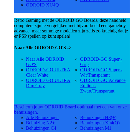
ODROID XU4Q
Retro Gaming met de ODROID-GO Boards, deze handheld
computers zijn te vergelijken met bijvoorbeeld een gameboy
advance, maar sommige modellen zijn zelfs zo krachtig dat je
er PSP spellen op kunt spelen!
Naar Alle ODROID GO'S ->
Naar Alle ODROID
ODROID-GO Super -
GO'S
Grijs
ODROID-GO ULTRA
ODROID-GO Super -
Clear White
Wit/Transparant
ODROID-GO ULTRA
ODROID-GO Advance
Dim Gray
Edition -
Zwart/Transparant
Bescherm jouw ODROID Board optimaal met een van onze
behuizingen.
Alle Behuizingen
Behuizingen H3(+)
Behuizing N2+
Behuizingen Xu4(Q)
Behuizingen C4
Behuizingen M1