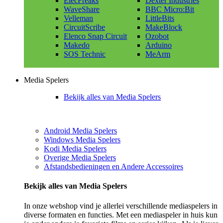
ElecFreaks
Dexter Industries
WaveShare
BBC Micro:Bit
Velleman
LittleBits
CircuitScribe
MakeBlock
Elenco Snap Circuit
Ozobot
Makedo
Arduino
SOS Technic
MeArm
Media Spelers
Bekijk alles van Media Spelers
Android Media Spelers
Windows Media Spelers
Kodi Media Spelers
Overige Media Spelers
Afstandsbedieningen en Andere Accessoires
Bekijk alles van Media Spelers
In onze webshop vind je allerlei verschillende mediaspelers in
diverse formaten en functies. Met een mediaspeler in huis kun