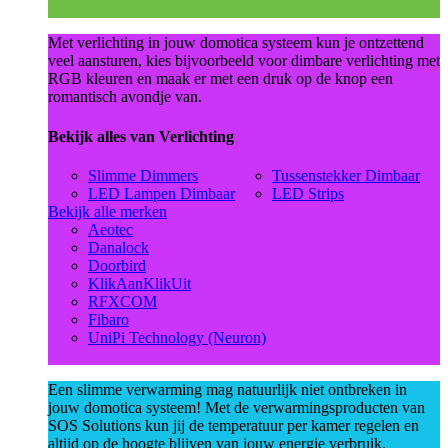
Met verlichting in jouw domotica systeem kun je ontzettend
veel aansturen, kies bijvoorbeeld voor dimbare verlichting met
RGB kleuren en maak er met een druk op de knop een
romantisch avondje van.
Bekijk alles van Verlichting
Slimme Dimmers
Tussenstekker Dimbaar
LED Lampen Dimbaar
LED Strips
Bekijk alle merken
Aeotec
Danalock
Doorbird
KlikAanKlikUit
RFXCOM
Fibaro
UniPi Technology (Neuron)
Een slimme verwarming mag natuurlijk niet ontbreken in
jouw domotica systeem! Met de verwarmingsproducten van
SOS Solutions kun jij de temperatuur per kamer regelen en
altijd op de hoogte blijven van jouw energie verbruik.