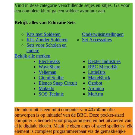
Vind in deze categorie verschillende setjes en kitjes. Ga voor
een complete kit of ga een soldeer avontuur aan.
Bekijk alles van Educatie Sets
Kits met Solderen
Onderwijsinstellingen
Kits Zonder Solderen
Set Accessoires
Sets voor Scholen en
andere
Bekijk alle merken
ElecFreaks
Dexter Industries
WaveShare
BBC Micro:Bit
Velleman
LittleBits
CircuitScribe
MakeBlock
Elenco Snap Circuit
Ozobot
Makedo
Arduino
SOS Technic
MeArm
De micro:bit is een mini computer van 40x50mm die
ontworpen is op initiatief van de BBC. Deze pocket-sized
computer is bedoeld voor programmeren en het uitvoeren van
al je digitale ideeën. Maak je eigen apps of speel spelletjes, elk
element is compleet programmeerbaar via de gemakkelijke