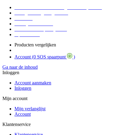
Voor 16:30 Besteld = Morgen in huis (werkdag)
90 dagen niet goed geld terug
Educatief
Zakelijke Voordelen
SOS Member spaarsysteem
Tips / BLOG
Producten vergelijken
Account (
0 SOS spaarpunt
)
Ga naar de inhoud
Inloggen
Account aanmaken
Inloggen
Mijn account
Mijn verlanglijst
Account
Klantenservice
Klantenservice