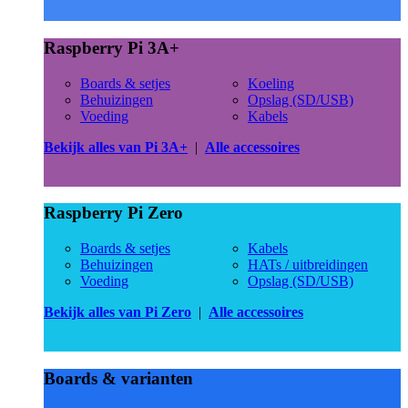
Raspberry Pi 3A+
Boards & setjes
Koeling
Behuizingen
Opslag (SD/USB)
Voeding
Kabels
Bekijk alles van Pi 3A+
|
Alle accessoires
Raspberry Pi Zero
Boards & setjes
Kabels
Behuizingen
HATs / uitbreidingen
Voeding
Opslag (SD/USB)
Bekijk alles van Pi Zero
|
Alle accessoires
Boards & varianten