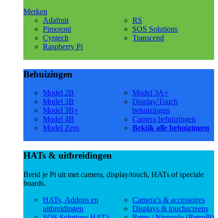
Merken
Adafruit
RS
Pimoroni
SOS Solutions
Cyntech
Transcend
Raspberry Pi
Behuizingen
Model 2B
Model 3A+
Model 3B
Display/Touch
Model 3B+
behuizingen
Model 4B
Camera behuizingen
Model Zero
Bekijk alle behuizingen
HATs & uitbreidingen
Breid je Pi uit met camera, display/touch, HATs of speciale
boards.
HATs, Addons en
Camera’s & accessoires
uitbreidingen
Displays & touchscreens
SOS Solutions HAT's
Retro / Nintendo (RetroPi)