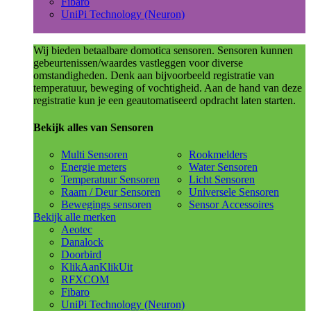
Fibaro
UniPi Technology (Neuron)
Wij bieden betaalbare domotica sensoren. Sensoren kunnen
gebeurtenissen/waardes vastleggen voor diverse
omstandigheden. Denk aan bijvoorbeeld registratie van
temperatuur, beweging of vochtigheid. Aan de hand van deze
registratie kun je een geautomatiseerd opdracht laten starten.
Bekijk alles van Sensoren
Multi Sensoren
Rookmelders
Energie meters
Water Sensoren
Temperatuur Sensoren
Licht Sensoren
Raam / Deur Sensoren
Universele Sensoren
Bewegings sensoren
Sensor Accessoires
Bekijk alle merken
Aeotec
Danalock
Doorbird
KlikAanKlikUit
RFXCOM
Fibaro
UniPi Technology (Neuron)