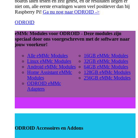
boards laten testen en zelf getest, en de resultaten liegen er
niet om, alle eerste ervaringen waren veel positiever dan bij
Raspberry Pi!
Ga nu nog naar ODROID ->
ODROID
eMMc Modules voor ODROID - Deze modules zijn
speciaal door ons voorgeschreven met de software naar
jouw voorkeur!
Alle eMMc Modules
16GB eMMc Modules
Linux eMMc Modules
32GB eMMc Modules
Android eMMc Modules
64GB eMMc Modules
Home Assistant eMMc
128GB eMMc Modules
Modules
256GB eMMc Modules
ODROID eMMc
Adapters
ODROID Accessoires en Addons