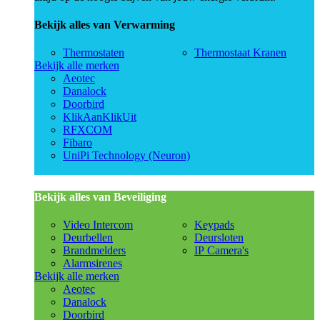
Bekijk alles van Verwarming
Thermostaten
Thermostaat Kranen
Bekijk alle merken
Aeotec
Danalock
Doorbird
KlikAanKlikUit
RFXCOM
Fibaro
UniPi Technology (Neuron)
Bekijk alles van Beveiliging
Video Intercom
Keypads
Deurbellen
Deursloten
Brandmelders
IP Camera's
Alarmsirenes
Bekijk alle merken
Aeotec
Danalock
Doorbird