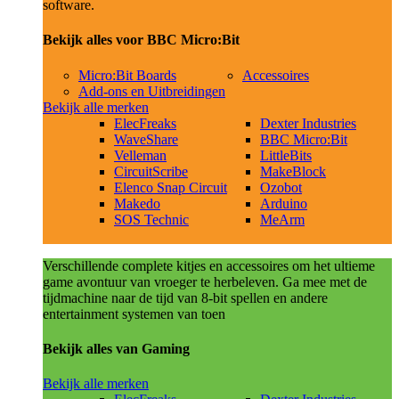
software.
Bekijk alles voor BBC Micro:Bit
Micro:Bit Boards
Accessoires
Add-ons en Uitbreidingen
Bekijk alle merken
ElecFreaks
Dexter Industries
WaveShare
BBC Micro:Bit
Velleman
LittleBits
CircuitScribe
MakeBlock
Elenco Snap Circuit
Ozobot
Makedo
Arduino
SOS Technic
MeArm
Verschillende complete kitjes en accessoires om het ultieme
game avontuur van vroeger te herbeleven. Ga mee met de
tijdmachine naar de tijd van 8-bit spellen en andere
entertainment systemen van toen
Bekijk alles van Gaming
Bekijk alle merken