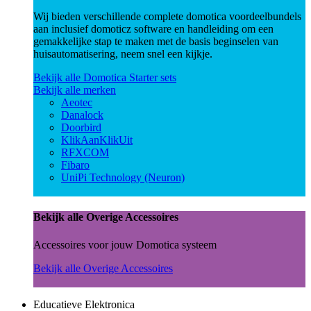
Wij bieden verschillende complete domotica voordeelbundels
aan inclusief domoticz software en handleiding om een
gemakkelijke stap te maken met de basis beginselen van
huisautomatisering, neem snel een kijkje.
Bekijk alle Domotica Starter sets
Bekijk alle merken
Aeotec
Danalock
Doorbird
KlikAanKlikUit
RFXCOM
Fibaro
UniPi Technology (Neuron)
Bekijk alle Overige Accessoires
Accessoires voor jouw Domotica systeem
Bekijk alle Overige Accessoires
Educatieve Elektronica