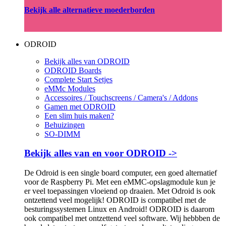
Bekijk alle alternatieve moederborden
ODROID
Bekijk alles van ODROID
ODROID Boards
Complete Start Setjes
eMMc Modules
Accessoires / Touchscreens / Camera's / Addons
Gamen met ODROID
Een slim huis maken?
Behuizingen
SO-DIMM
Bekijk alles van en voor ODROID ->
De Odroid is een single board computer, een goed alternatief
voor de Raspberry Pi. Met een eMMC-opslagmodule kun je
er veel toepassingen vloeiend op draaien. Met Odroid is ook
ontzettend veel mogelijk! ODROID is compatibel met de
besturingssystemen Linux en Android! ODROID is daarom
ook compatibel met ontzettend veel software. Wij hebbben de