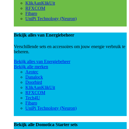
KlikAanKlikUit
RFXCOM
Fibaro
UniPi Technology (Neuron)
Bekijk alles van Energiebeheer
Verschillende sets en accessoires om jouw energie verbruik te
beheren.
Bekijk alles van Energiebeheer
Bekijk alle merken
Aeotec
Danalock
Doorbird
KlikAanKlikUit
RFXCOM
Tech4U
Fibaro
UniPi Technology (Neuron)
Bekijk alle Domotica Starter sets