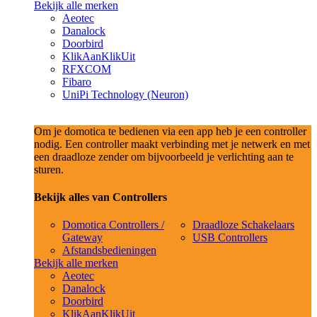
Bekijk alle merken
Aeotec
Danalock
Doorbird
KlikAanKlikUit
RFXCOM
Fibaro
UniPi Technology (Neuron)
Om je domotica te bedienen via een app heb je een controller
nodig. Een controller maakt verbinding met je netwerk en met
een draadloze zender om bijvoorbeeld je verlichting aan te
sturen.
Bekijk alles van Controllers
Domotica Controllers /
Draadloze Schakelaars
Gateway
USB Controllers
Afstandsbedieningen
Bekijk alle merken
Aeotec
Danalock
Doorbird
KlikAanKlikUit