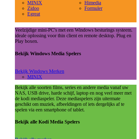
MINIX
Himedia
Zidoo
Formuler
Egreat
Veelzijdige mini-PC's met een Windows besturings systeem.
ideale oplossing voor thin client en remote desktop. Plug en
Play boxen.
Bekijk Windows Media Spelers
Bekijk Windows Merken
MINIX
Bekijk alle soorten films, series en andere media vanaf uw
NAS, USB drive, harde schijf, laptop en nog veel meer met
de kodi mediaspeler. Deze mediaspelers zijn uitermate
geschikt om muziek, afbeeldingen of iets dergelijks af te
spelen via een smartphone of tablet.
Bekijk alle Kodi Media Spelers