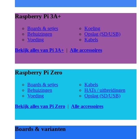
Raspberry Pi 3A+
Boards & setjes
Koeling
Behuizingen
Opslag (SD/USB)
Voeding
Kabels
Bekijk alles van Pi 3A+
|
Alle accessoires
Raspberry Pi Zero
Boards & setjes
Kabels
Behuizingen
HATs / uitbreidingen
Voeding
Opslag (SD/USB)
Bekijk alles van Pi Zero
|
Alle accessoires
Boards & varianten