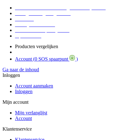
Voor 16:30 Besteld = Morgen in huis (werkdag)
90 dagen niet goed geld terug
Educatief
Zakelijke Voordelen
SOS Member spaarsysteem
Tips / BLOG
Producten vergelijken
Account (
0 SOS spaarpunt
)
Ga naar de inhoud
Inloggen
Account aanmaken
Inloggen
Mijn account
Mijn verlanglijst
Account
Klantenservice
Klantenservice