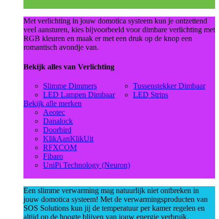
Met verlichting in jouw domotica systeem kun je ontzettend
veel aansturen, kies bijvoorbeeld voor dimbare verlichting met
RGB kleuren en maak er met een druk op de knop een
romantisch avondje van.
Bekijk alles van Verlichting
Slimme Dimmers
Tussenstekker Dimbaar
LED Lampen Dimbaar
LED Strips
Bekijk alle merken
Aeotec
Danalock
Doorbird
KlikAanKlikUit
RFXCOM
Fibaro
UniPi Technology (Neuron)
Een slimme verwarming mag natuurlijk niet ontbreken in
jouw domotica systeem! Met de verwarmingsproducten van
SOS Solutions kun jij de temperatuur per kamer regelen en
altijd op de hoogte blijven van jouw energie verbruik.