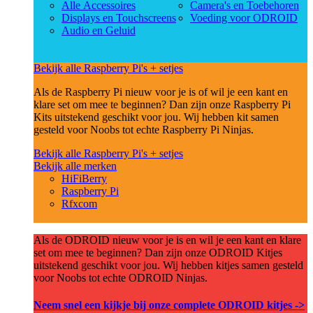
Alle Accessoires
Camera's en Toebehoren
Displays en Touchscreens
Voeding voor ODROID
Audio en Geluid
Bekijk alle Raspberry Pi's + setjes
Als de Raspberry Pi nieuw voor je is of wil je een kant en
klare set om mee te beginnen? Dan zijn onze Raspberry Pi
Kits uitstekend geschikt voor jou. Wij hebben kit samen
gesteld voor Noobs tot echte Raspberry Pi Ninjas.
Bekijk alle Raspberry Pi's + setjes
Bekijk alle merken
HiFiBerry
Raspberry Pi
Rfxcom
Als de ODROID nieuw voor je is en wil je een kant en klare
set om mee te beginnen? Dan zijn onze ODROID Kitjes
uitstekend geschikt voor jou. Wij hebben kitjes samen gesteld
voor Noobs tot echte ODROID Ninjas.
Neem snel een kijkje bij onze complete ODROID kitjes ->