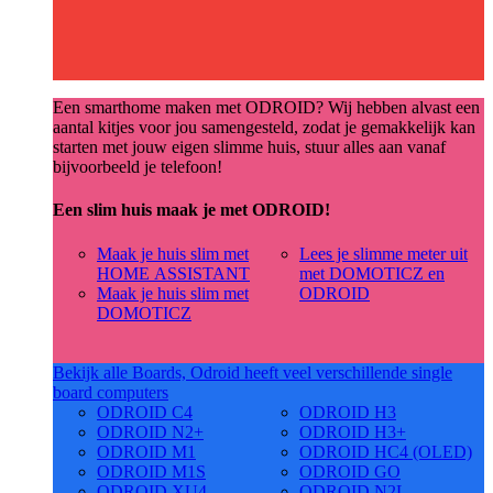
Een smarthome maken met ODROID? Wij hebben alvast een
aantal kitjes voor jou samengesteld, zodat je gemakkelijk kan
starten met jouw eigen slimme huis, stuur alles aan vanaf
bijvoorbeeld je telefoon!
Een slim huis maak je met ODROID!
Maak je huis slim met
Lees je slimme meter uit
HOME ASSISTANT
met DOMOTICZ en
Maak je huis slim met
ODROID
DOMOTICZ
Bekijk alle Boards, Odroid heeft veel verschillende single
board computers
ODROID C4
ODROID H3
ODROID N2+
ODROID H3+
ODROID M1
ODROID HC4 (OLED)
ODROID M1S
ODROID GO
ODROID XU4
ODROID N2L