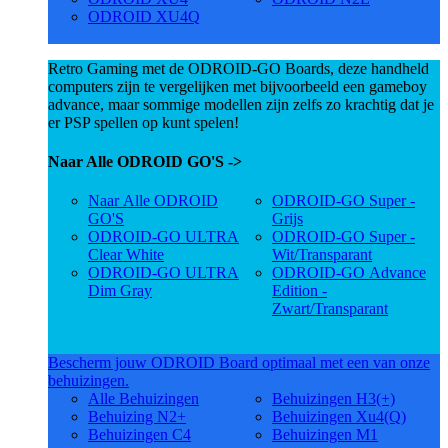
ODROID XU4Q
Retro Gaming met de ODROID-GO Boards, deze handheld
computers zijn te vergelijken met bijvoorbeeld een gameboy
advance, maar sommige modellen zijn zelfs zo krachtig dat je
er PSP spellen op kunt spelen!
Naar Alle ODROID GO'S ->
Naar Alle ODROID
ODROID-GO Super -
GO'S
Grijs
ODROID-GO ULTRA
ODROID-GO Super -
Clear White
Wit/Transparant
ODROID-GO ULTRA
ODROID-GO Advance
Dim Gray
Edition -
Zwart/Transparant
Bescherm jouw ODROID Board optimaal met een van onze
behuizingen.
Alle Behuizingen
Behuizingen H3(+)
Behuizing N2+
Behuizingen Xu4(Q)
Behuizingen C4
Behuizingen M1