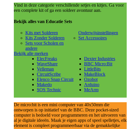
Vind in deze categorie verschillende setjes en kitjes. Ga voor
een complete kit of ga een soldeer avontuur aan.
Bekijk alles van Educatie Sets
Kits met Solderen
Onderwijsinstellingen
Kits Zonder Solderen
Set Accessoires
Sets voor Scholen en
andere
Bekijk alle merken
ElecFreaks
Dexter Industries
WaveShare
BBC Micro:Bit
Velleman
LittleBits
CircuitScribe
MakeBlock
Elenco Snap Circuit
Ozobot
Makedo
Arduino
SOS Technic
MeArm
De micro:bit is een mini computer van 40x50mm die
ontworpen is op initiatief van de BBC. Deze pocket-sized
computer is bedoeld voor programmeren en het uitvoeren van
al je digitale ideeën. Maak je eigen apps of speel spelletjes, elk
element is compleet programmeerbaar via de gemakkelijke