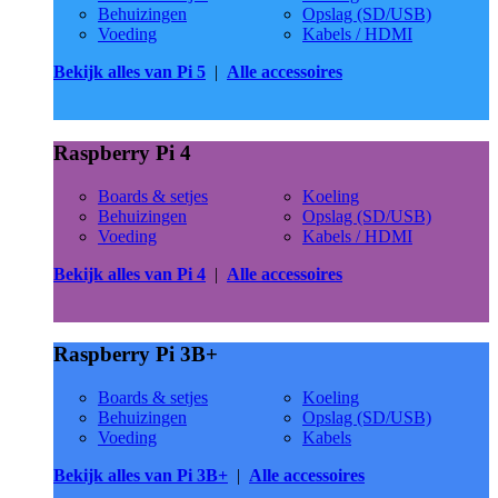
Behuizingen
Opslag (SD/USB)
Voeding
Kabels / HDMI
Bekijk alles van Pi 5
|
Alle accessoires
Raspberry Pi 4
Boards & setjes
Koeling
Behuizingen
Opslag (SD/USB)
Voeding
Kabels / HDMI
Bekijk alles van Pi 4
|
Alle accessoires
Raspberry Pi 3B+
Boards & setjes
Koeling
Behuizingen
Opslag (SD/USB)
Voeding
Kabels
Bekijk alles van Pi 3B+
|
Alle accessoires