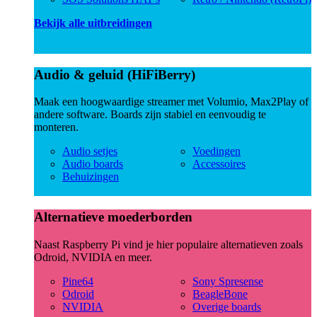
Bekijk alle uitbreidingen
Audio & geluid (HiFiBerry)
Maak een hoogwaardige streamer met Volumio, Max2Play of
andere software. Boards zijn stabiel en eenvoudig te
monteren.
Audio setjes
Voedingen
Audio boards
Accessoires
Behuizingen
Alternatieve moederborden
Naast Raspberry Pi vind je hier populaire alternatieven zoals
Odroid, NVIDIA en meer.
Pine64
Sony Spresense
Odroid
BeagleBone
NVIDIA
Overige boards