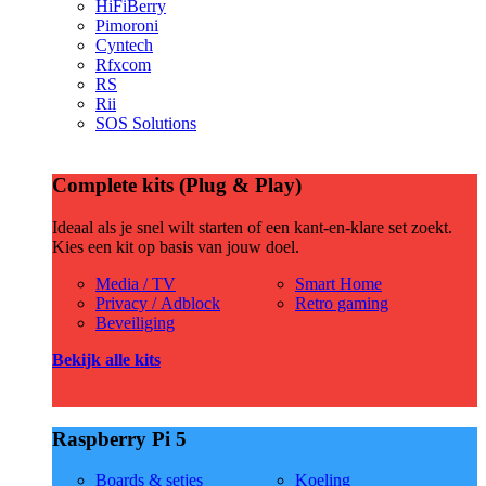
HiFiBerry
Pimoroni
Cyntech
Rfxcom
RS
Rii
SOS Solutions
Complete kits (Plug & Play)
Ideaal als je snel wilt starten of een kant-en-klare set zoekt.
Kies een kit op basis van jouw doel.
Media / TV
Smart Home
Privacy / Adblock
Retro gaming
Beveiliging
Bekijk alle kits
Raspberry Pi 5
Boards & setjes
Koeling