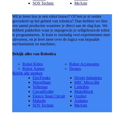
SOS Technic
MeArm
Wil je leren hoe je een robot bouwt? Of ben je al verder
gevorderd op het gebied van robotica? Dan hebben we hier
een aantal producten waarmee je direct aan de slag kan. We
hebben pakketten waar je stapsgewijs je zelfgebouwde robot
te programmeren. Je kunt er oneindig veel experimenten mee
uitvoeren, en je leert meer over de logica van bepaalde
mechanismen en machines.
Bekijk alles van Robotica
Robot Kitjes
Robot Accessoires
Robot Armen
Drones
Bekijk alle merken
ElecFreaks
Dexter Industries
WaveShare
BBC Micro:Bit
Velleman
LittleBits
CircuitScribe
MakeBlock
Elenco Snap Circuit
Ozobot
Makedo
Arduino
SOS Technic
MeArm