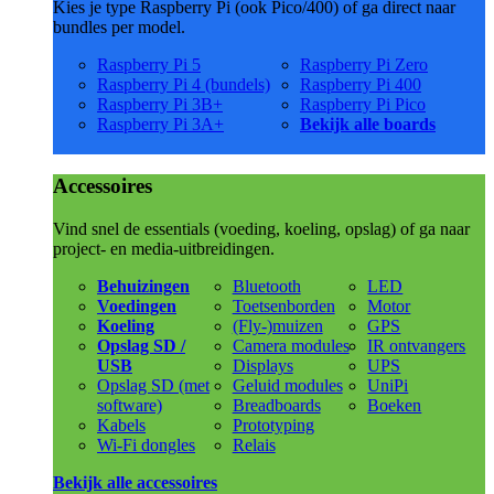
Kies je type Raspberry Pi (ook Pico/400) of ga direct naar
bundles per model.
Raspberry Pi 5
Raspberry Pi Zero
Raspberry Pi 4 (bundels)
Raspberry Pi 400
Raspberry Pi 3B+
Raspberry Pi Pico
Raspberry Pi 3A+
Bekijk alle boards
Accessoires
Vind snel de essentials (voeding, koeling, opslag) of ga naar
project- en media-uitbreidingen.
Behuizingen
Bluetooth
LED
Voedingen
Toetsenborden
Motor
Koeling
(Fly-)muizen
GPS
Opslag SD /
Camera modules
IR ontvangers
USB
Displays
UPS
Opslag SD (met
Geluid modules
UniPi
software)
Breadboards
Boeken
Kabels
Prototyping
Wi-Fi dongles
Relais
Bekijk alle accessoires