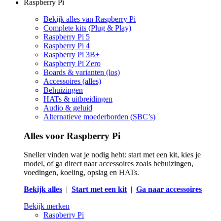
Raspberry Pi
Bekijk alles van Raspberry Pi
Complete kits (Plug & Play)
Raspberry Pi 5
Raspberry Pi 4
Raspberry Pi 3B+
Raspberry Pi Zero
Boards & varianten (los)
Accessoires (alles)
Behuizingen
HATs & uitbreidingen
Audio & geluid
Alternatieve moederborden (SBC’s)
Alles voor Raspberry Pi
Sneller vinden wat je nodig hebt: start met een kit, kies je
model, of ga direct naar accessoires zoals behuizingen,
voedingen, koeling, opslag en HATs.
Bekijk alles
|
Start met een kit
|
Ga naar accessoires
Bekijk merken
Raspberry Pi