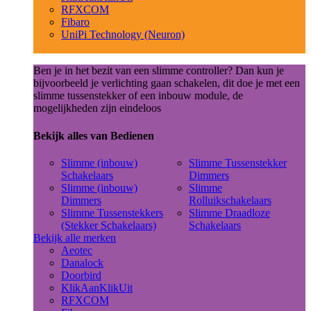
RFXCOM
Fibaro
UniPi Technology (Neuron)
Ben je in het bezit van een slimme controller? Dan kun je
bijvoorbeeld je verlichting gaan schakelen, dit doe je met een
slimme tussenstekker of een inbouw module, de
mogelijkheden zijn eindeloos
Bekijk alles van Bedienen
Slimme (inbouw)
Slimme Tussenstekker
Schakelaars
Dimmers
Slimme (inbouw)
Slimme
Dimmers
Rolluikschakelaars
Slimme Tussenstekkers
Slimme Draadloze
(Stekker Schakelaars)
Schakelaars
Bekijk alle merken
Aeotec
Danalock
Doorbird
KlikAanKlikUit
RFXCOM