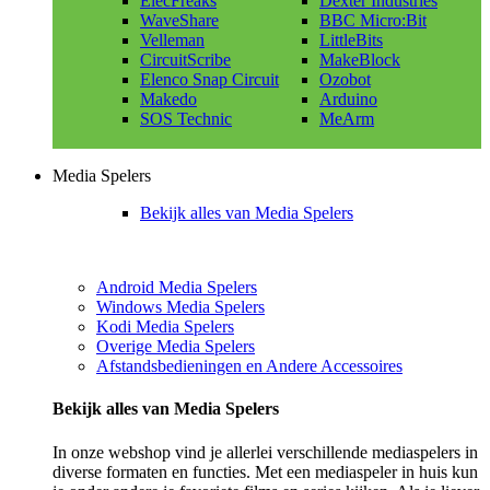
ElecFreaks
Dexter Industries
WaveShare
BBC Micro:Bit
Velleman
LittleBits
CircuitScribe
MakeBlock
Elenco Snap Circuit
Ozobot
Makedo
Arduino
SOS Technic
MeArm
Media Spelers
Bekijk alles van Media Spelers
Android Media Spelers
Windows Media Spelers
Kodi Media Spelers
Overige Media Spelers
Afstandsbedieningen en Andere Accessoires
Bekijk alles van Media Spelers
In onze webshop vind je allerlei verschillende mediaspelers in
diverse formaten en functies. Met een mediaspeler in huis kun