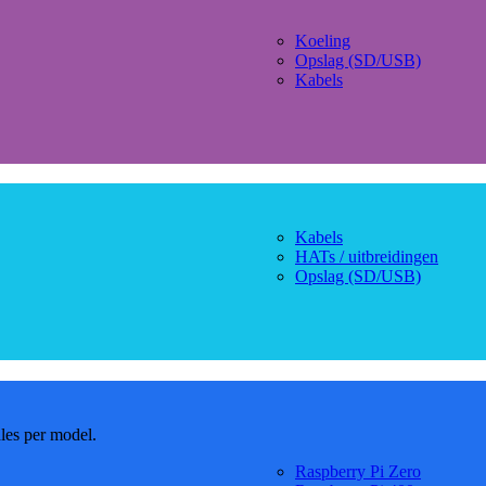
Koeling
Opslag (SD/USB)
Kabels
Kabels
HATs / uitbreidingen
Opslag (SD/USB)
dles per model.
Raspberry Pi Zero