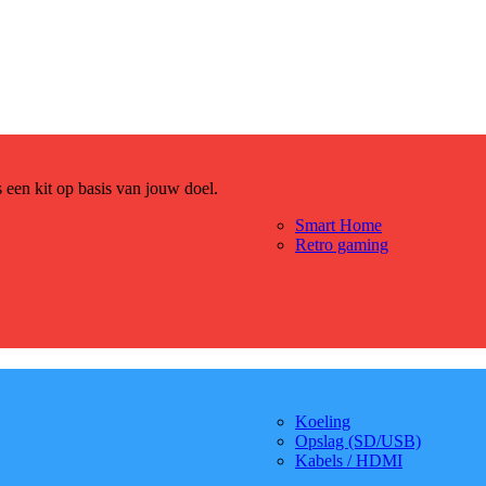
es een kit op basis van jouw doel.
Smart Home
Retro gaming
Koeling
Opslag (SD/USB)
Kabels / HDMI