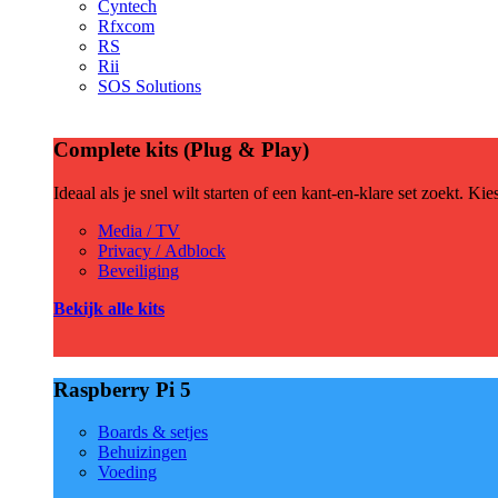
Cyntech
Rfxcom
RS
Rii
SOS Solutions
Complete kits (Plug & Play)
Ideaal als je snel wilt starten of een kant-en-klare set zoekt. Ki
Media / TV
Privacy / Adblock
Beveiliging
Bekijk alle kits
Raspberry Pi 5
Boards & setjes
Behuizingen
Voeding