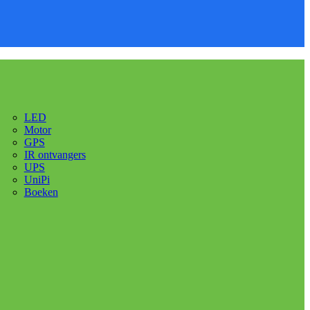
LED
Motor
GPS
IR ontvangers
UPS
UniPi
Boeken