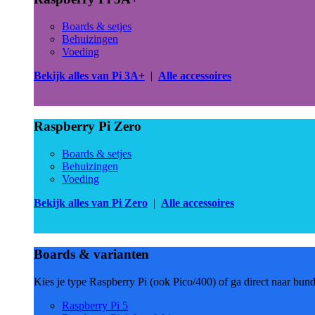
Boards & setjes
Behuizingen
Voeding
Bekijk alles van Pi 3A+
|
Alle accessoires
Raspberry Pi Zero
Boards & setjes
Behuizingen
Voeding
Bekijk alles van Pi Zero
|
Alle accessoires
Boards & varianten
Kies je type Raspberry Pi (ook Pico/400) of ga direct naar bun
Raspberry Pi 5