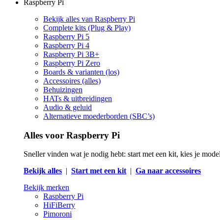
Raspberry Pi
Bekijk alles van Raspberry Pi
Complete kits (Plug & Play)
Raspberry Pi 5
Raspberry Pi 4
Raspberry Pi 3B+
Raspberry Pi Zero
Boards & varianten (los)
Accessoires (alles)
Behuizingen
HATs & uitbreidingen
Audio & geluid
Alternatieve moederborden (SBC’s)
Alles voor Raspberry Pi
Sneller vinden wat je nodig hebt: start met een kit, kies je mod
Bekijk alles
|
Start met een kit
|
Ga naar accessoires
Bekijk merken
Raspberry Pi
HiFiBerry
Pimoroni