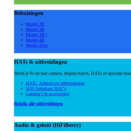
Behuizingen
Model 2B
Model 3B
Model 3B+
Model 4B
Model Zero
HATs & uitbreidingen
Breid je Pi uit met camera, display/touch, HATs of speciale boa
HATs, Addons en uitbreidingen
SOS Solutions HAT's
Camera’s & accessoires
Bekijk alle uitbreidingen
Audio & geluid (HiFiBerry)