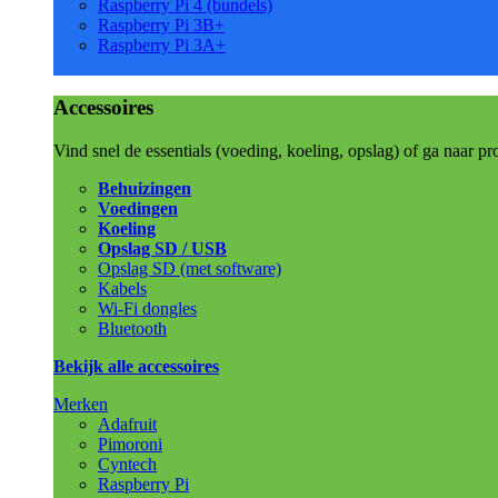
Raspberry Pi 4 (bundels)
Raspberry Pi 3B+
Raspberry Pi 3A+
Accessoires
Vind snel de essentials (voeding, koeling, opslag) of ga naar pr
Behuizingen
Voedingen
Koeling
Opslag SD / USB
Opslag SD (met software)
Kabels
Wi-Fi dongles
Bluetooth
Bekijk alle accessoires
Merken
Adafruit
Pimoroni
Cyntech
Raspberry Pi