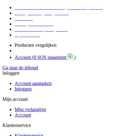
Voor 16:30 Besteld = Morgen in huis (werkdag)
90 dagen niet goed geld terug
Educatief
Zakelijke Voordelen
SOS Member spaarsysteem
Tips / BLOG
Producten vergelijken
Account (
0 SOS spaarpunt
)
Ga naar de inhoud
Inloggen
Account aanmaken
Inloggen
Mijn account
Mijn verlanglijst
Account
Klantenservice
Klantenservice