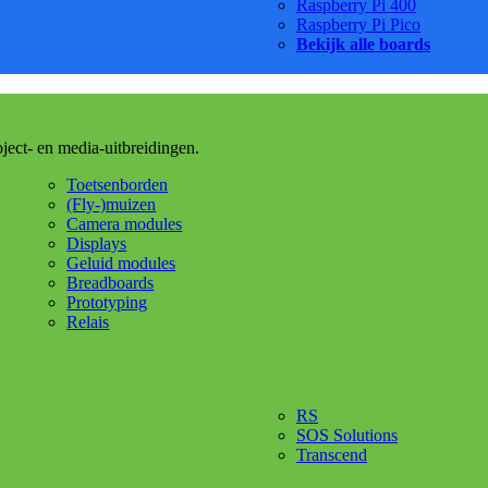
Raspberry Pi 400
Raspberry Pi Pico
Bekijk alle boards
oject- en media-uitbreidingen.
Toetsenborden
(Fly-)muizen
Camera modules
Displays
Geluid modules
Breadboards
Prototyping
Relais
RS
SOS Solutions
Transcend