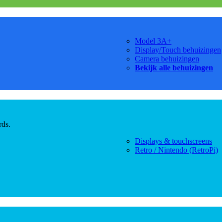
Model 3A+
Display/Touch behuizingen
Camera behuizingen
Bekijk alle behuizingen
rds.
Displays & touchscreens
Retro / Nintendo (RetroPi)