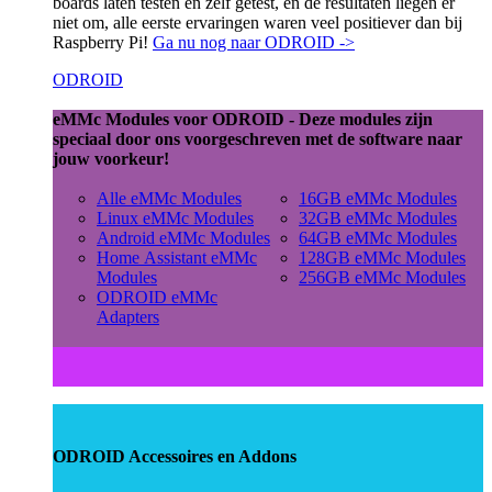
boards laten testen en zelf getest, en de resultaten liegen er
niet om, alle eerste ervaringen waren veel positiever dan bij
Raspberry Pi!
Ga nu nog naar ODROID ->
ODROID
eMMc Modules voor ODROID - Deze modules zijn
speciaal door ons voorgeschreven met de software naar
jouw voorkeur!
Alle eMMc Modules
16GB eMMc Modules
Linux eMMc Modules
32GB eMMc Modules
Android eMMc Modules
64GB eMMc Modules
Home Assistant eMMc
128GB eMMc Modules
Modules
256GB eMMc Modules
ODROID eMMc
Adapters
ODROID Accessoires en Addons