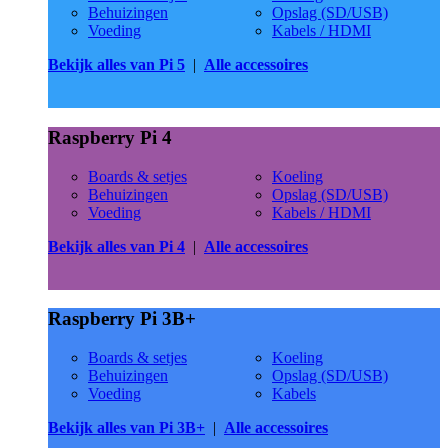
Behuizingen
Opslag (SD/USB)
Voeding
Kabels / HDMI
Bekijk alles van Pi 5
|
Alle accessoires
Raspberry Pi 4
Boards & setjes
Koeling
Behuizingen
Opslag (SD/USB)
Voeding
Kabels / HDMI
Bekijk alles van Pi 4
|
Alle accessoires
Raspberry Pi 3B+
Boards & setjes
Koeling
Behuizingen
Opslag (SD/USB)
Voeding
Kabels
Bekijk alles van Pi 3B+
|
Alle accessoires