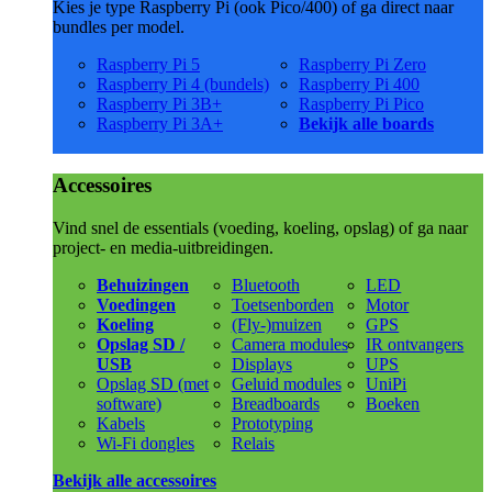
Kies je type Raspberry Pi (ook Pico/400) of ga direct naar
bundles per model.
Raspberry Pi 5
Raspberry Pi Zero
Raspberry Pi 4 (bundels)
Raspberry Pi 400
Raspberry Pi 3B+
Raspberry Pi Pico
Raspberry Pi 3A+
Bekijk alle boards
Accessoires
Vind snel de essentials (voeding, koeling, opslag) of ga naar
project- en media-uitbreidingen.
Behuizingen
Bluetooth
LED
Voedingen
Toetsenborden
Motor
Koeling
(Fly-)muizen
GPS
Opslag SD /
Camera modules
IR ontvangers
USB
Displays
UPS
Opslag SD (met
Geluid modules
UniPi
software)
Breadboards
Boeken
Kabels
Prototyping
Wi-Fi dongles
Relais
Bekijk alle accessoires