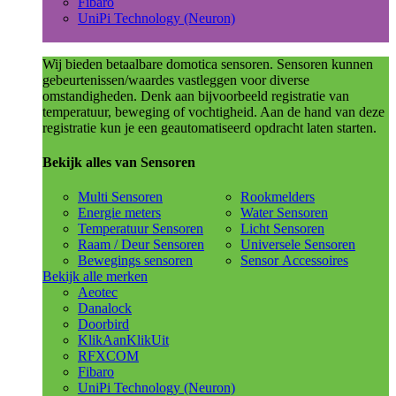
Fibaro
UniPi Technology (Neuron)
Wij bieden betaalbare domotica sensoren. Sensoren kunnen
gebeurtenissen/waardes vastleggen voor diverse
omstandigheden. Denk aan bijvoorbeeld registratie van
temperatuur, beweging of vochtigheid. Aan de hand van deze
registratie kun je een geautomatiseerd opdracht laten starten.
Bekijk alles van Sensoren
Multi Sensoren
Rookmelders
Energie meters
Water Sensoren
Temperatuur Sensoren
Licht Sensoren
Raam / Deur Sensoren
Universele Sensoren
Bewegings sensoren
Sensor Accessoires
Bekijk alle merken
Aeotec
Danalock
Doorbird
KlikAanKlikUit
RFXCOM
Fibaro
UniPi Technology (Neuron)