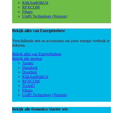
KlikAanKlikUit
RFXCOM
Fibaro
UniPi Technology (Neuron)
Bekijk alles van Energiebeheer
Verschillende sets en accessoires om jouw energie verbruik te
beheren.
Bekijk alles van Energiebeheer
Bekijk alle merken
Aeotec
Danalock
Doorbird
KlikAanKlikUit
RFXCOM
Tech4U
Fibaro
UniPi Technology (Neuron)
Bekijk alle Domotica Starter sets