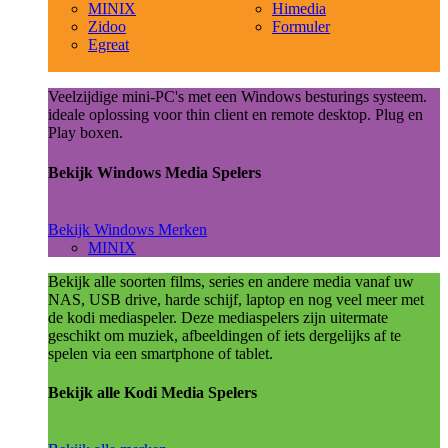
MINIX
Himedia
Zidoo
Formuler
Egreat
Veelzijdige mini-PC's met een Windows besturings systeem.
ideale oplossing voor thin client en remote desktop. Plug en
Play boxen.
Bekijk Windows Media Spelers
Bekijk Windows Merken
MINIX
Bekijk alle soorten films, series en andere media vanaf uw
NAS, USB drive, harde schijf, laptop en nog veel meer met
de kodi mediaspeler. Deze mediaspelers zijn uitermate
geschikt om muziek, afbeeldingen of iets dergelijks af te
spelen via een smartphone of tablet.
Bekijk alle Kodi Media Spelers