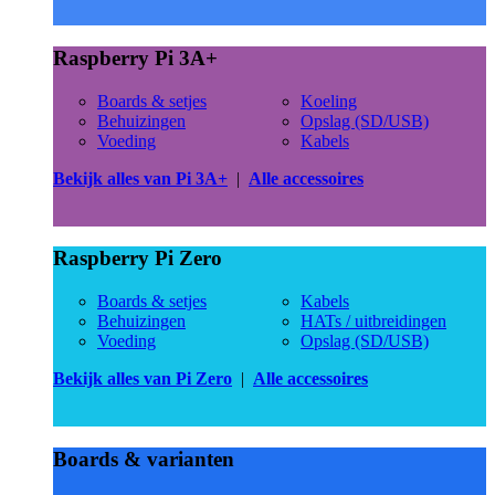
Raspberry Pi 3A+
Boards & setjes
Koeling
Behuizingen
Opslag (SD/USB)
Voeding
Kabels
Bekijk alles van Pi 3A+
|
Alle accessoires
Raspberry Pi Zero
Boards & setjes
Kabels
Behuizingen
HATs / uitbreidingen
Voeding
Opslag (SD/USB)
Bekijk alles van Pi Zero
|
Alle accessoires
Boards & varianten