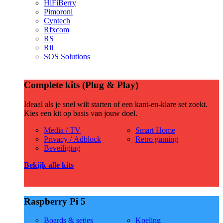
HiFiBerry
Pimoroni
Cyntech
Rfxcom
RS
Rii
SOS Solutions
Complete kits (Plug & Play)
Ideaal als je snel wilt starten of een kant-en-klare set zoekt.
Kies een kit op basis van jouw doel.
Media / TV
Smart Home
Privacy / Adblock
Retro gaming
Beveiliging
Bekijk alle kits
Raspberry Pi 5
Boards & setjes
Koeling