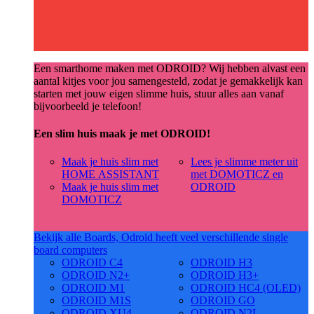
Een smarthome maken met ODROID? Wij hebben alvast een
aantal kitjes voor jou samengesteld, zodat je gemakkelijk kan
starten met jouw eigen slimme huis, stuur alles aan vanaf
bijvoorbeeld je telefoon!
Een slim huis maak je met ODROID!
Maak je huis slim met
Lees je slimme meter uit
HOME ASSISTANT
met DOMOTICZ en
Maak je huis slim met
ODROID
DOMOTICZ
Bekijk alle Boards, Odroid heeft veel verschillende single
board computers
ODROID C4
ODROID H3
ODROID N2+
ODROID H3+
ODROID M1
ODROID HC4 (OLED)
ODROID M1S
ODROID GO
ODROID XU4
ODROID N2L