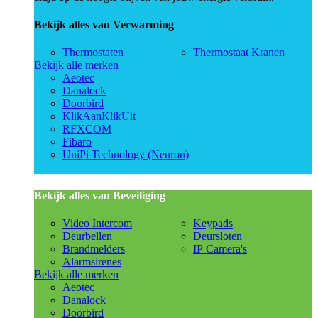
Bekijk alles van Verwarming
Thermostaten
Thermostaat Kranen
Bekijk alle merken
Aeotec
Danalock
Doorbird
KlikAanKlikUit
RFXCOM
Fibaro
UniPi Technology (Neuron)
Bekijk alles van Beveiliging
Video Intercom
Keypads
Deurbellen
Deursloten
Brandmelders
IP Camera's
Alarmsirenes
Bekijk alle merken
Aeotec
Danalock
Doorbird