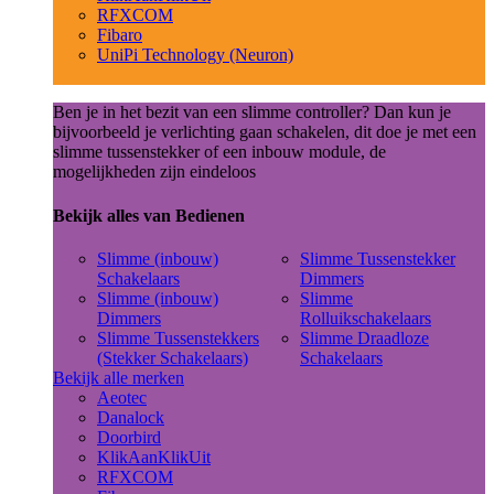
RFXCOM
Fibaro
UniPi Technology (Neuron)
Ben je in het bezit van een slimme controller? Dan kun je
bijvoorbeeld je verlichting gaan schakelen, dit doe je met een
slimme tussenstekker of een inbouw module, de
mogelijkheden zijn eindeloos
Bekijk alles van Bedienen
Slimme (inbouw)
Slimme Tussenstekker
Schakelaars
Dimmers
Slimme (inbouw)
Slimme
Dimmers
Rolluikschakelaars
Slimme Tussenstekkers
Slimme Draadloze
(Stekker Schakelaars)
Schakelaars
Bekijk alle merken
Aeotec
Danalock
Doorbird
KlikAanKlikUit
RFXCOM