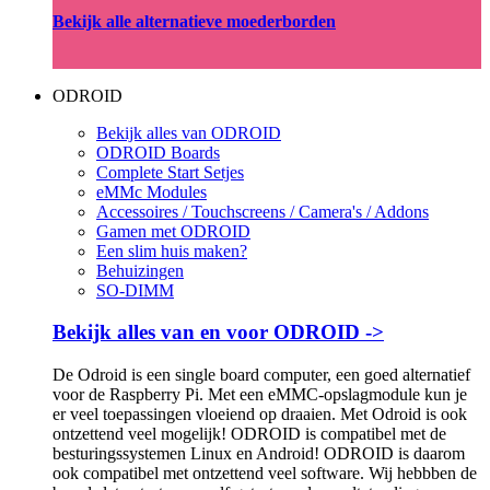
Bekijk alle alternatieve moederborden
ODROID
Bekijk alles van ODROID
ODROID Boards
Complete Start Setjes
eMMc Modules
Accessoires / Touchscreens / Camera's / Addons
Gamen met ODROID
Een slim huis maken?
Behuizingen
SO-DIMM
Bekijk alles van en voor ODROID ->
De Odroid is een single board computer, een goed alternatief
voor de Raspberry Pi. Met een eMMC-opslagmodule kun je
er veel toepassingen vloeiend op draaien. Met Odroid is ook
ontzettend veel mogelijk! ODROID is compatibel met de
besturingssystemen Linux en Android! ODROID is daarom
ook compatibel met ontzettend veel software. Wij hebbben de