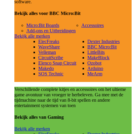
software.
Bekijk alles voor BBC Micro:Bit
Micro:Bit Boards
Accessoires
Add-ons en Uitbreidingen
Bekijk alle merken
ElecFreaks
Dexter Industries
WaveShare
BBC Micro:Bit
Velleman
LittleBits
CircuitScribe
MakeBlock
Elenco Snap Circuit
Ozobot
Makedo
Arduino
SOS Technic
MeArm
Verschillende complete kitjes en accessoires om het ultieme
game avontuur van vroeger te herbeleven. Ga mee met de
tijdmachine naar de tijd van 8-bit spellen en andere
entertainment systemen van toen
Bekijk alles van Gaming
Bekijk alle merken