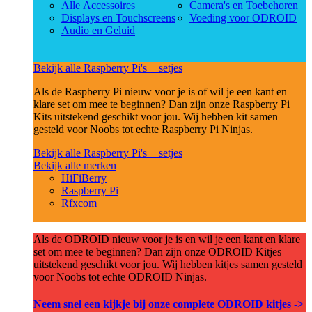
Alle Accessoires
Camera's en Toebehoren
Displays en Touchscreens
Voeding voor ODROID
Audio en Geluid
Bekijk alle Raspberry Pi's + setjes
Als de Raspberry Pi nieuw voor je is of wil je een kant en
klare set om mee te beginnen? Dan zijn onze Raspberry Pi
Kits uitstekend geschikt voor jou. Wij hebben kit samen
gesteld voor Noobs tot echte Raspberry Pi Ninjas.
Bekijk alle Raspberry Pi's + setjes
Bekijk alle merken
HiFiBerry
Raspberry Pi
Rfxcom
Als de ODROID nieuw voor je is en wil je een kant en klare
set om mee te beginnen? Dan zijn onze ODROID Kitjes
uitstekend geschikt voor jou. Wij hebben kitjes samen gesteld
voor Noobs tot echte ODROID Ninjas.
Neem snel een kijkje bij onze complete ODROID kitjes ->