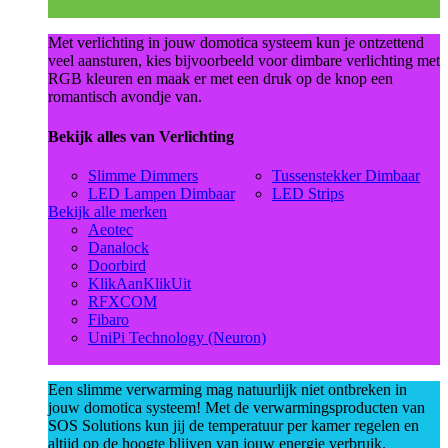
Met verlichting in jouw domotica systeem kun je ontzettend
veel aansturen, kies bijvoorbeeld voor dimbare verlichting met
RGB kleuren en maak er met een druk op de knop een
romantisch avondje van.
Bekijk alles van Verlichting
Slimme Dimmers
Tussenstekker Dimbaar
LED Lampen Dimbaar
LED Strips
Bekijk alle merken
Aeotec
Danalock
Doorbird
KlikAanKlikUit
RFXCOM
Fibaro
UniPi Technology (Neuron)
Een slimme verwarming mag natuurlijk niet ontbreken in
jouw domotica systeem! Met de verwarmingsproducten van
SOS Solutions kun jij de temperatuur per kamer regelen en
altijd op de hoogte blijven van jouw energie verbruik.