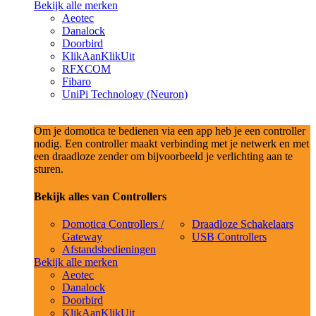
Bekijk alle merken
Aeotec
Danalock
Doorbird
KlikAanKlikUit
RFXCOM
Fibaro
UniPi Technology (Neuron)
Om je domotica te bedienen via een app heb je een controller
nodig. Een controller maakt verbinding met je netwerk en met
een draadloze zender om bijvoorbeeld je verlichting aan te
sturen.
Bekijk alles van Controllers
Domotica Controllers /
Draadloze Schakelaars
Gateway
USB Controllers
Afstandsbedieningen
Bekijk alle merken
Aeotec
Danalock
Doorbird
KlikAanKlikUit