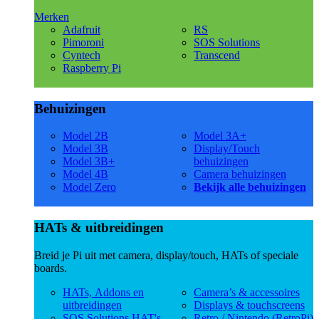
Merken
Adafruit
RS
Pimoroni
SOS Solutions
Cyntech
Transcend
Raspberry Pi
Behuizingen
Model 2B
Model 3A+
Model 3B
Display/Touch
Model 3B+
behuizingen
Model 4B
Camera behuizingen
Model Zero
Bekijk alle behuizingen
HATs & uitbreidingen
Breid je Pi uit met camera, display/touch, HATs of speciale
boards.
HATs, Addons en
Camera’s & accessoires
uitbreidingen
Displays & touchscreens
SOS Solutions HAT's
Retro / Nintendo (RetroPi)