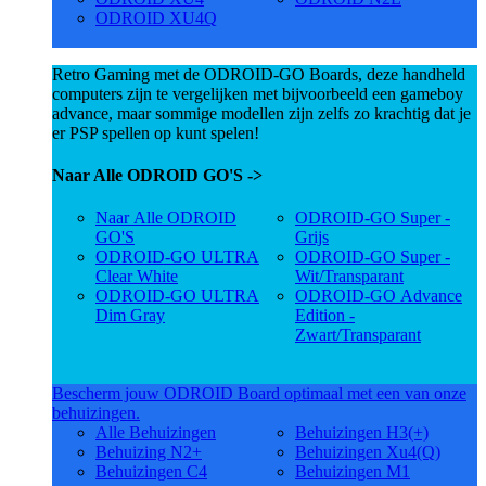
ODROID XU4Q
Retro Gaming met de ODROID-GO Boards, deze handheld
computers zijn te vergelijken met bijvoorbeeld een gameboy
advance, maar sommige modellen zijn zelfs zo krachtig dat je
er PSP spellen op kunt spelen!
Naar Alle ODROID GO'S ->
Naar Alle ODROID
ODROID-GO Super -
GO'S
Grijs
ODROID-GO ULTRA
ODROID-GO Super -
Clear White
Wit/Transparant
ODROID-GO ULTRA
ODROID-GO Advance
Dim Gray
Edition -
Zwart/Transparant
Bescherm jouw ODROID Board optimaal met een van onze
behuizingen.
Alle Behuizingen
Behuizingen H3(+)
Behuizing N2+
Behuizingen Xu4(Q)
Behuizingen C4
Behuizingen M1