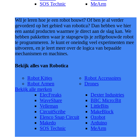
SOS Technic
MeArm
Wil je leren hoe je een robot bouwt? Of ben je al verder
gevorderd op het gebied van robotica? Dan hebben we hier
een aantal producten waarmee je direct aan de slag kan. We
hebben pakketten waar je stapsgewijs je zelfgebouwde robot
te programmeren. Je kunt er oneindig veel experimenten mee
uitvoeren, en je leert meer over de logica van bepaalde
mechanismen en machines.
Bekijk alles van Robotica
Robot Kitjes
Robot Accessoires
Robot Armen
Drones
Bekijk alle merken
ElecFreaks
Dexter Industries
WaveShare
BBC Micro:Bit
Velleman
LittleBits
CircuitScribe
MakeBlock
Elenco Snap Circuit
Ozobot
Makedo
Arduino
SOS Technic
MeArm