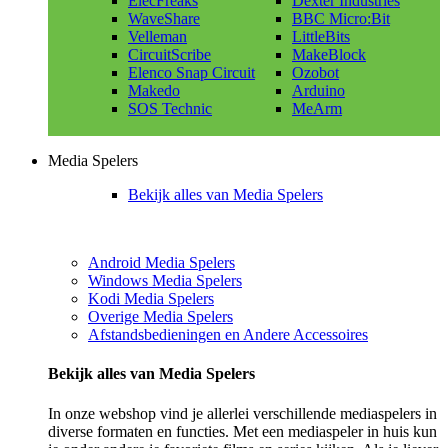
ElecFreaks
Dexter Industries
WaveShare
BBC Micro:Bit
Velleman
LittleBits
CircuitScribe
MakeBlock
Elenco Snap Circuit
Ozobot
Makedo
Arduino
SOS Technic
MeArm
Media Spelers
Bekijk alles van Media Spelers
Android Media Spelers
Windows Media Spelers
Kodi Media Spelers
Overige Media Spelers
Afstandsbedieningen en Andere Accessoires
Bekijk alles van Media Spelers
In onze webshop vind je allerlei verschillende mediaspelers in
diverse formaten en functies. Met een mediaspeler in huis kun