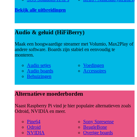
Bekijk alle uitbreidingen
Audio & geluid (HiFiBerry)
Maak een hoogwaardige streamer met Volumio, Max2Play of
andere software. Boards zijn stabiel en eenvoudig te
monteren.
Audio setjes
Voedingen
Audio boards
Accessoires
Behuizingen
Alternatieve moederborden
Naast Raspberry Pi vind je hier populaire alternatieven zoals
Odroid, NVIDIA en meer.
Pine64
Sony Spresense
Odroid
BeagleBone
NVIDIA
Overige boards