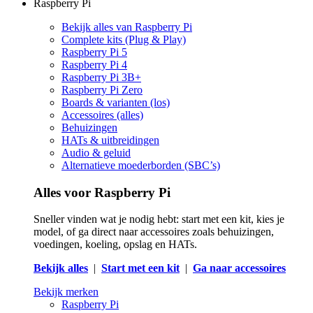
Raspberry Pi
Bekijk alles van Raspberry Pi
Complete kits (Plug & Play)
Raspberry Pi 5
Raspberry Pi 4
Raspberry Pi 3B+
Raspberry Pi Zero
Boards & varianten (los)
Accessoires (alles)
Behuizingen
HATs & uitbreidingen
Audio & geluid
Alternatieve moederborden (SBC’s)
Alles voor Raspberry Pi
Sneller vinden wat je nodig hebt: start met een kit, kies je
model, of ga direct naar accessoires zoals behuizingen,
voedingen, koeling, opslag en HATs.
Bekijk alles
|
Start met een kit
|
Ga naar accessoires
Bekijk merken
Raspberry Pi