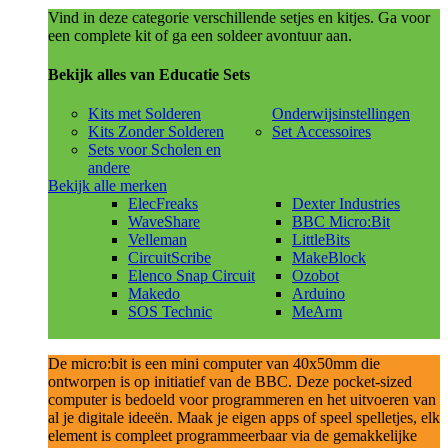
Vind in deze categorie verschillende setjes en kitjes. Ga voor
een complete kit of ga een soldeer avontuur aan.
Bekijk alles van Educatie Sets
Kits met Solderen
Onderwijsinstellingen
Kits Zonder Solderen
Set Accessoires
Sets voor Scholen en
andere
Bekijk alle merken
ElecFreaks
Dexter Industries
WaveShare
BBC Micro:Bit
Velleman
LittleBits
CircuitScribe
MakeBlock
Elenco Snap Circuit
Ozobot
Makedo
Arduino
SOS Technic
MeArm
De micro:bit is een mini computer van 40x50mm die
ontworpen is op initiatief van de BBC. Deze pocket-sized
computer is bedoeld voor programmeren en het uitvoeren van
al je digitale ideeën. Maak je eigen apps of speel spelletjes, elk
element is compleet programmeerbaar via de gemakkelijke