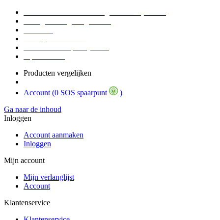
Voor 16:30 Besteld = Morgen in huis (werkdag)
90 dagen niet goed geld terug
Educatief
Zakelijke Voordelen
SOS Member spaarsysteem
Tips / BLOG
Producten vergelijken
Account (
0 SOS spaarpunt
)
Ga naar de inhoud
Inloggen
Account aanmaken
Inloggen
Mijn account
Mijn verlanglijst
Account
Klantenservice
Klantenservice