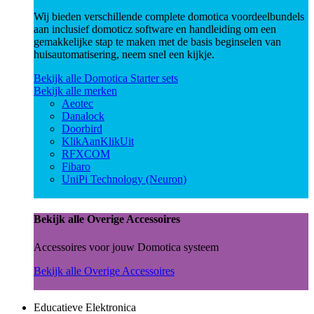
Wij bieden verschillende complete domotica voordeelbundels
aan inclusief domoticz software en handleiding om een
gemakkelijke stap te maken met de basis beginselen van
huisautomatisering, neem snel een kijkje.
Bekijk alle Domotica Starter sets
Bekijk alle merken
Aeotec
Danalock
Doorbird
KlikAanKlikUit
RFXCOM
Fibaro
UniPi Technology (Neuron)
Bekijk alle Overige Accessoires
Accessoires voor jouw Domotica systeem
Bekijk alle Overige Accessoires
Educatieve Elektronica