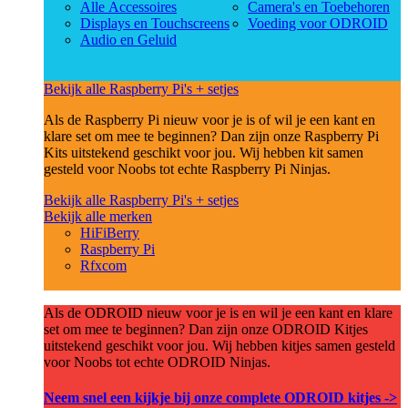
Alle Accessoires
Camera's en Toebehoren
Displays en Touchscreens
Voeding voor ODROID
Audio en Geluid
Bekijk alle Raspberry Pi's + setjes
Als de Raspberry Pi nieuw voor je is of wil je een kant en
klare set om mee te beginnen? Dan zijn onze Raspberry Pi
Kits uitstekend geschikt voor jou. Wij hebben kit samen
gesteld voor Noobs tot echte Raspberry Pi Ninjas.
Bekijk alle Raspberry Pi's + setjes
Bekijk alle merken
HiFiBerry
Raspberry Pi
Rfxcom
Als de ODROID nieuw voor je is en wil je een kant en klare
set om mee te beginnen? Dan zijn onze ODROID Kitjes
uitstekend geschikt voor jou. Wij hebben kitjes samen gesteld
voor Noobs tot echte ODROID Ninjas.
Neem snel een kijkje bij onze complete ODROID kitjes ->