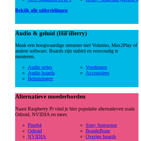
Bekijk alle uitbreidingen
Audio & geluid (HiFiBerry)
Maak een hoogwaardige streamer met Volumio, Max2Play of
andere software. Boards zijn stabiel en eenvoudig te
monteren.
Audio setjes
Voedingen
Audio boards
Accessoires
Behuizingen
Alternatieve moederborden
Naast Raspberry Pi vind je hier populaire alternatieven zoals
Odroid, NVIDIA en meer.
Pine64
Sony Spresense
Odroid
BeagleBone
NVIDIA
Overige boards