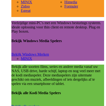
MINIX
Himedia
Zidoo
Formuler
Egreat
Veelzijdige mini-PC's met een Windows besturings systeem.
ideale oplossing voor thin client en remote desktop. Plug en
Play boxen.
Bekijk Windows Media Spelers
Bekijk Windows Merken
MINIX
Bekijk alle soorten films, series en andere media vanaf uw
NAS, USB drive, harde schijf, laptop en nog veel meer met
de kodi mediaspeler. Deze mediaspelers zijn uitermate
geschikt om muziek, afbeeldingen of iets dergelijks af te
spelen via een smartphone of tablet.
Bekijk alle Kodi Media Spelers