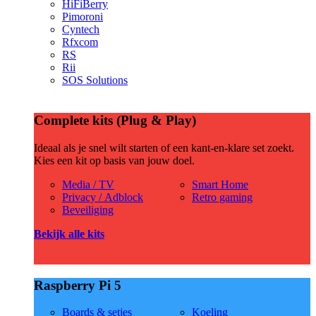
HiFiBerry
Pimoroni
Cyntech
Rfxcom
RS
Rii
SOS Solutions
Complete kits (Plug & Play)
Ideaal als je snel wilt starten of een kant-en-klare set zoekt.
Kies een kit op basis van jouw doel.
Media / TV
Smart Home
Privacy / Adblock
Retro gaming
Beveiliging
Bekijk alle kits
Raspberry Pi 5
Boards & setjes
Koeling