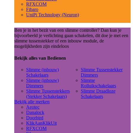
RFXCOM
Fibaro
UniPi Technology (Neuron)
Ben je in het bezit van een slimme controller? Dan kun je
bijvoorbeeld je verlichting gaan schakelen, dit doe je met een
slimme tussenstekker of een inbouw module, de
mogelijkheden zijn eindeloos
Bekijk alles van Bedienen
Slimme (inbouw)
Slimme Tussenstekker
Schakelaars
Dimmers
Slimme (inbouw)
Slimme
Dimmers
Rolluikschakelaars
Slimme Tussenstekkers
Slimme Draadloze
(Stekker Schakelaars)
Schakelaars
Bekijk alle merken
Aeotec
Danalock
Doorbird
KlikAanKlikUit
RFXCOM