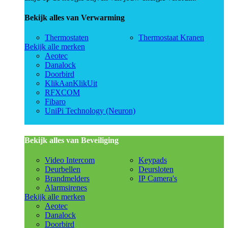
Bekijk alles van Verwarming
Thermostaten
Thermostaat Kranen
Bekijk alle merken
Aeotec
Danalock
Doorbird
KlikAanKlikUit
RFXCOM
Fibaro
UniPi Technology (Neuron)
Bekijk alles van Beveiliging
Video Intercom
Keypads
Deurbellen
Deursloten
Brandmelders
IP Camera's
Alarmsirenes
Bekijk alle merken
Aeotec
Danalock
Doorbird