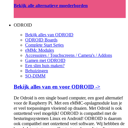
Bekijk alle alternatieve moederborden
ODROID
Bekijk alles van ODROID
ODROID Boards
Complete Start Setjes
eMMc Modules
Accessoires / Touchscreens / Camera's / Addons
Gamen met ODROID
Een slim huis maken?
Behuizingen
SO-DIMM
Bekijk alles van en voor ODROID ->
De Odroid is een single board computer, een goed alternatief
voor de Raspberry Pi. Met een eMMC-opslagmodule kun je
er veel toepassingen vloeiend op draaien. Met Odroid is ook
ontzettend veel mogelijk! ODROID is compatibel met de
besturingssystemen Linux en Android! ODROID is daarom
ook compatibel met ontzettend veel software. Wij hebbben de