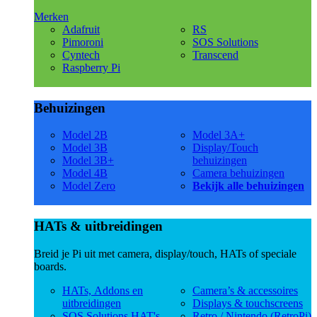
Merken
Adafruit
RS
Pimoroni
SOS Solutions
Cyntech
Transcend
Raspberry Pi
Behuizingen
Model 2B
Model 3A+
Model 3B
Display/Touch
Model 3B+
behuizingen
Model 4B
Camera behuizingen
Model Zero
Bekijk alle behuizingen
HATs & uitbreidingen
Breid je Pi uit met camera, display/touch, HATs of speciale
boards.
HATs, Addons en
Camera’s & accessoires
uitbreidingen
Displays & touchscreens
SOS Solutions HAT's
Retro / Nintendo (RetroPi)