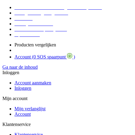
Voor 16:30 Besteld = Morgen in huis (werkdag)
90 dagen niet goed geld terug
Educatief
Zakelijke Voordelen
SOS Member spaarsysteem
Tips / BLOG
Producten vergelijken
Account (
0 SOS spaarpunt
)
Ga naar de inhoud
Inloggen
Account aanmaken
Inloggen
Mijn account
Mijn verlanglijst
Account
Klantenservice
Klantenservice