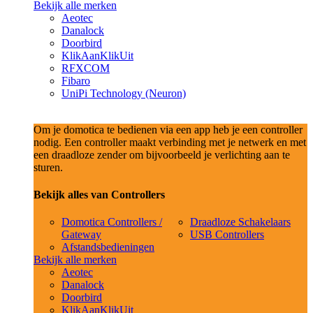
Bekijk alle merken
Aeotec
Danalock
Doorbird
KlikAanKlikUit
RFXCOM
Fibaro
UniPi Technology (Neuron)
Om je domotica te bedienen via een app heb je een controller
nodig. Een controller maakt verbinding met je netwerk en met
een draadloze zender om bijvoorbeeld je verlichting aan te
sturen.
Bekijk alles van Controllers
Domotica Controllers /
Draadloze Schakelaars
Gateway
USB Controllers
Afstandsbedieningen
Bekijk alle merken
Aeotec
Danalock
Doorbird
KlikAanKlikUit