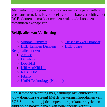
Met verlichting in jouw domotica systeem kun je ontzettend
veel aansturen, kies bijvoorbeeld voor dimbare verlichting met
RGB kleuren en maak er met een druk op de knop een
romantisch avondje van.
Bekijk alles van Verlichting
Slimme Dimmers
Tussenstekker Dimbaar
LED Lampen Dimbaar
LED Strips
Bekijk alle merken
Aeotec
Danalock
Doorbird
KlikAanKlikUit
RFXCOM
Fibaro
UniPi Technology (Neuron)
Een slimme verwarming mag natuurlijk niet ontbreken in
jouw domotica systeem! Met de verwarmingsproducten van
SOS Solutions kun jij de temperatuur per kamer regelen en
altijd op de hoogte blijven van jouw energie verbruik.