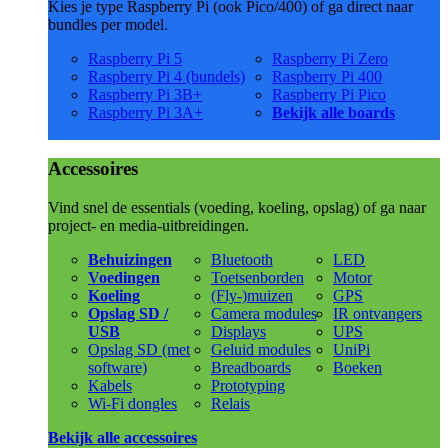
Kies je type Raspberry Pi (ook Pico/400) of ga direct naar
bundles per model.
Raspberry Pi 5
Raspberry Pi Zero
Raspberry Pi 4 (bundels)
Raspberry Pi 400
Raspberry Pi 3B+
Raspberry Pi Pico
Raspberry Pi 3A+
Bekijk alle boards
Accessoires
Vind snel de essentials (voeding, koeling, opslag) of ga naar
project- en media-uitbreidingen.
Behuizingen
Bluetooth
LED
Voedingen
Toetsenborden
Motor
Koeling
(Fly-)muizen
GPS
Opslag SD /
Camera modules
IR ontvangers
USB
Displays
UPS
Opslag SD (met
Geluid modules
UniPi
software)
Breadboards
Boeken
Kabels
Prototyping
Wi-Fi dongles
Relais
Bekijk alle accessoires