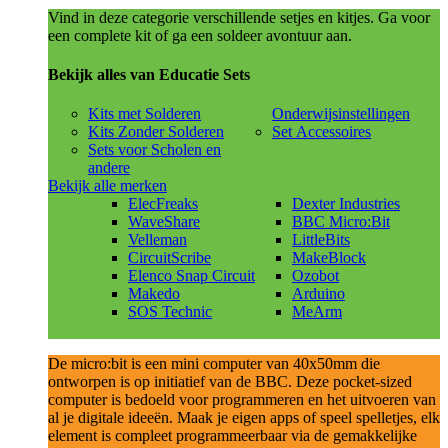
Vind in deze categorie verschillende setjes en kitjes. Ga voor
een complete kit of ga een soldeer avontuur aan.
Bekijk alles van Educatie Sets
Kits met Solderen
Onderwijsinstellingen
Kits Zonder Solderen
Set Accessoires
Sets voor Scholen en
andere
Bekijk alle merken
ElecFreaks
Dexter Industries
WaveShare
BBC Micro:Bit
Velleman
LittleBits
CircuitScribe
MakeBlock
Elenco Snap Circuit
Ozobot
Makedo
Arduino
SOS Technic
MeArm
De micro:bit is een mini computer van 40x50mm die
ontworpen is op initiatief van de BBC. Deze pocket-sized
computer is bedoeld voor programmeren en het uitvoeren van
al je digitale ideeën. Maak je eigen apps of speel spelletjes, elk
element is compleet programmeerbaar via de gemakkelijke