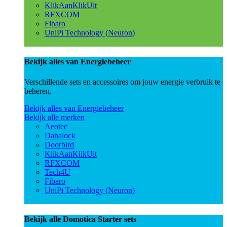
KlikAanKlikUit
RFXCOM
Fibaro
UniPi Technology (Neuron)
Bekijk alles van Energiebeheer
Verschillende sets en accessoires om jouw energie verbruik te
beheren.
Bekijk alles van Energiebeheer
Bekijk alle merken
Aeotec
Danalock
Doorbird
KlikAanKlikUit
RFXCOM
Tech4U
Fibaro
UniPi Technology (Neuron)
Bekijk alle Domotica Starter sets