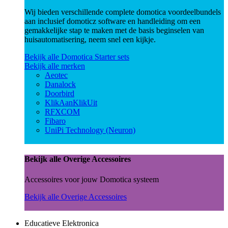
Wij bieden verschillende complete domotica voordeelbundels
aan inclusief domoticz software en handleiding om een
gemakkelijke stap te maken met de basis beginselen van
huisautomatisering, neem snel een kijkje.
Bekijk alle Domotica Starter sets
Bekijk alle merken
Aeotec
Danalock
Doorbird
KlikAanKlikUit
RFXCOM
Fibaro
UniPi Technology (Neuron)
Bekijk alle Overige Accessoires
Accessoires voor jouw Domotica systeem
Bekijk alle Overige Accessoires
Educatieve Elektronica