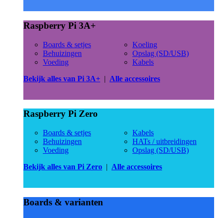
Raspberry Pi 3A+
Boards & setjes
Koeling
Behuizingen
Opslag (SD/USB)
Voeding
Kabels
Bekijk alles van Pi 3A+
|
Alle accessoires
Raspberry Pi Zero
Boards & setjes
Kabels
Behuizingen
HATs / uitbreidingen
Voeding
Opslag (SD/USB)
Bekijk alles van Pi Zero
|
Alle accessoires
Boards & varianten