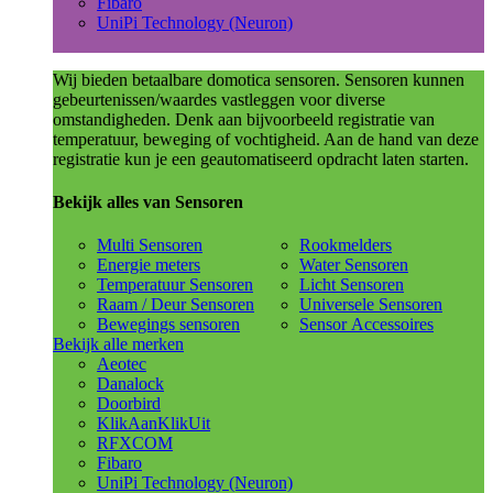
Fibaro
UniPi Technology (Neuron)
Wij bieden betaalbare domotica sensoren. Sensoren kunnen
gebeurtenissen/waardes vastleggen voor diverse
omstandigheden. Denk aan bijvoorbeeld registratie van
temperatuur, beweging of vochtigheid. Aan de hand van deze
registratie kun je een geautomatiseerd opdracht laten starten.
Bekijk alles van Sensoren
Multi Sensoren
Rookmelders
Energie meters
Water Sensoren
Temperatuur Sensoren
Licht Sensoren
Raam / Deur Sensoren
Universele Sensoren
Bewegings sensoren
Sensor Accessoires
Bekijk alle merken
Aeotec
Danalock
Doorbird
KlikAanKlikUit
RFXCOM
Fibaro
UniPi Technology (Neuron)