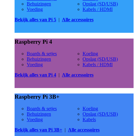
Behuizingen
Opslag (SD/USB)
Voeding
Kabels / HDMI
Bekijk alles van Pi 5
|
Alle accessoires
Raspberry Pi 4
Boards & setjes
Koeling
Behuizingen
Opslag (SD/USB)
Voeding
Kabels / HDMI
Bekijk alles van Pi 4
|
Alle accessoires
Raspberry Pi 3B+
Boards & setjes
Koeling
Behuizingen
Opslag (SD/USB)
Voeding
Kabels
Bekijk alles van Pi 3B+
|
Alle accessoires