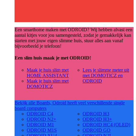
Een smarthome maken met ODROID? Wij hebben alvast een
aantal kitjes voor jou samengesteld, zodat je gemakkelijk kan
starten met jouw eigen slimme huis, stuur alles aan vanaf
bijvoorbeeld je telefoon!
Een slim huis maak je met ODROID!
Maak je huis slim met
Lees je slimme meter uit
HOME ASSISTANT
met DOMOTICZ en
Maak je huis slim met
ODROID
DOMOTICZ
Bekijk alle Boards, Odroid heeft veel verschillende single
board computers
ODROID C4
ODROID H3
ODROID N2+
ODROID H3+
ODROID M1
ODROID HC4 (OLED)
ODROID M1S
ODROID GO
ODROID XU4
ODROID N2L