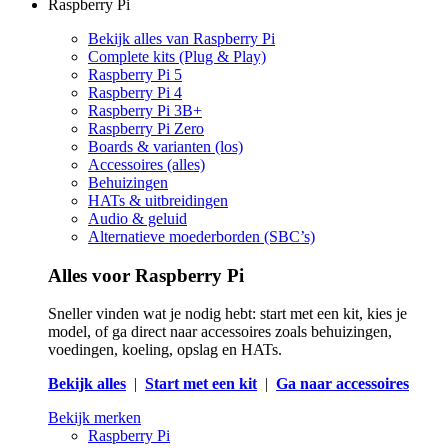
Raspberry Pi
Bekijk alles van Raspberry Pi
Complete kits (Plug & Play)
Raspberry Pi 5
Raspberry Pi 4
Raspberry Pi 3B+
Raspberry Pi Zero
Boards & varianten (los)
Accessoires (alles)
Behuizingen
HATs & uitbreidingen
Audio & geluid
Alternatieve moederborden (SBC’s)
Alles voor Raspberry Pi
Sneller vinden wat je nodig hebt: start met een kit, kies je
model, of ga direct naar accessoires zoals behuizingen,
voedingen, koeling, opslag en HATs.
Bekijk alles
|
Start met een kit
|
Ga naar accessoires
Bekijk merken
Raspberry Pi