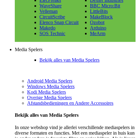
ElecFreaks
Dexter Industries
WaveShare
BBC Micro:Bit
Velleman
LittleBits
CircuitScribe
MakeBlock
Elenco Snap Circuit
Ozobot
Makedo
Arduino
SOS Technic
MeArm
Media Spelers
Bekijk alles van Media Spelers
Android Media Spelers
Windows Media Spelers
Kodi Media Spelers
Overige Media Spelers
Afstandsbedieningen en Andere Accessoires
Bekijk alles van Media Spelers
In onze webshop vind je allerlei verschillende mediaspelers in
diverse formaten en functies. Met een mediaspeler in huis kun