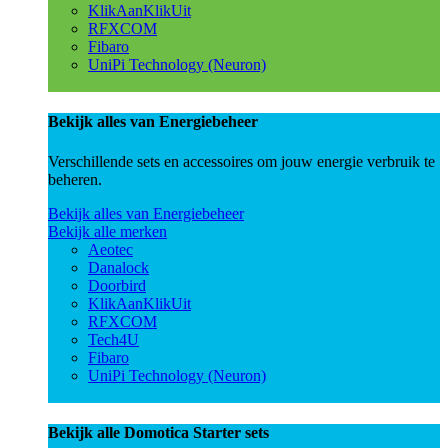
KlikAanKlikUit
RFXCOM
Fibaro
UniPi Technology (Neuron)
Bekijk alles van Energiebeheer
Verschillende sets en accessoires om jouw energie verbruik te
beheren.
Bekijk alles van Energiebeheer
Bekijk alle merken
Aeotec
Danalock
Doorbird
KlikAanKlikUit
RFXCOM
Tech4U
Fibaro
UniPi Technology (Neuron)
Bekijk alle Domotica Starter sets