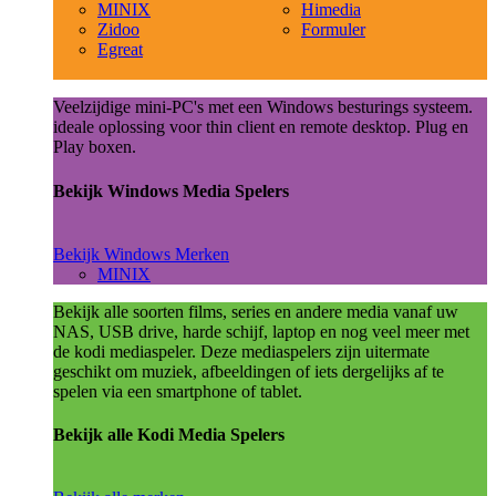
MINIX
Himedia
Zidoo
Formuler
Egreat
Veelzijdige mini-PC's met een Windows besturings systeem.
ideale oplossing voor thin client en remote desktop. Plug en
Play boxen.
Bekijk Windows Media Spelers
Bekijk Windows Merken
MINIX
Bekijk alle soorten films, series en andere media vanaf uw
NAS, USB drive, harde schijf, laptop en nog veel meer met
de kodi mediaspeler. Deze mediaspelers zijn uitermate
geschikt om muziek, afbeeldingen of iets dergelijks af te
spelen via een smartphone of tablet.
Bekijk alle Kodi Media Spelers