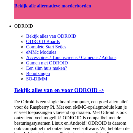
Bekijk alle alternatieve moederborden
ODROID
Bekijk alles van ODROID
ODROID Boards
Complete Start Setjes
eMMc Modules
Accessoires / Touchscreens / Camera's / Addons
Gamen met ODROID
Een slim huis maken?
Behuizingen
SO-DIMM
Bekijk alles van en voor ODROID ->
De Odroid is een single board computer, een goed alternatief
voor de Raspberry Pi. Met een eMMC-opslagmodule kun je
er veel toepassingen vloeiend op draaien. Met Odroid is ook
ontzettend veel mogelijk! ODROID is compatibel met de
besturingssystemen Linux en Android! ODROID is daarom
ook compatibel met ontzettend veel software. Wij hebbben de