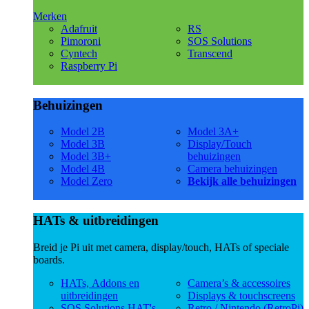
Merken
Adafruit
RS
Pimoroni
SOS Solutions
Cyntech
Transcend
Raspberry Pi
Behuizingen
Model 2B
Model 3A+
Model 3B
Display/Touch
Model 3B+
behuizingen
Model 4B
Camera behuizingen
Model Zero
Bekijk alle behuizingen
HATs & uitbreidingen
Breid je Pi uit met camera, display/touch, HATs of speciale
boards.
HATs, Addons en
Camera’s & accessoires
uitbreidingen
Displays & touchscreens
SOS Solutions HAT's
Retro / Nintendo (RetroPi)