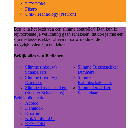
RFXCOM
Fibaro
UniPi Technology (Neuron)
Ben je in het bezit van een slimme controller? Dan kun je
bijvoorbeeld je verlichting gaan schakelen, dit doe je met een
slimme tussenstekker of een inbouw module, de
mogelijkheden zijn eindeloos
Bekijk alles van Bedienen
Slimme (inbouw)
Slimme Tussenstekker
Schakelaars
Dimmers
Slimme (inbouw)
Slimme
Dimmers
Rolluikschakelaars
Slimme Tussenstekkers
Slimme Draadloze
(Stekker Schakelaars)
Schakelaars
Bekijk alle merken
Aeotec
Danalock
Doorbird
KlikAanKlikUit
RFXCOM