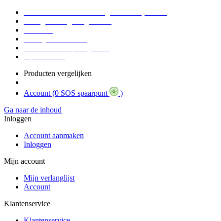
Voor 16:30 Besteld = Morgen in huis (werkdag)
90 dagen niet goed geld terug
Educatief
Zakelijke Voordelen
SOS Member spaarsysteem
Tips / BLOG
Producten vergelijken
Account (
0 SOS spaarpunt
)
Ga naar de inhoud
Inloggen
Account aanmaken
Inloggen
Mijn account
Mijn verlanglijst
Account
Klantenservice
Klantenservice