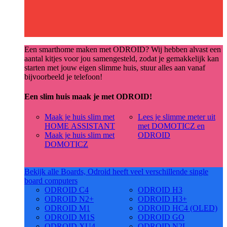
Een smarthome maken met ODROID? Wij hebben alvast een
aantal kitjes voor jou samengesteld, zodat je gemakkelijk kan
starten met jouw eigen slimme huis, stuur alles aan vanaf
bijvoorbeeld je telefoon!
Een slim huis maak je met ODROID!
Maak je huis slim met
Lees je slimme meter uit
HOME ASSISTANT
met DOMOTICZ en
Maak je huis slim met
ODROID
DOMOTICZ
Bekijk alle Boards, Odroid heeft veel verschillende single
board computers
ODROID C4
ODROID H3
ODROID N2+
ODROID H3+
ODROID M1
ODROID HC4 (OLED)
ODROID M1S
ODROID GO
ODROID XU4
ODROID N2L