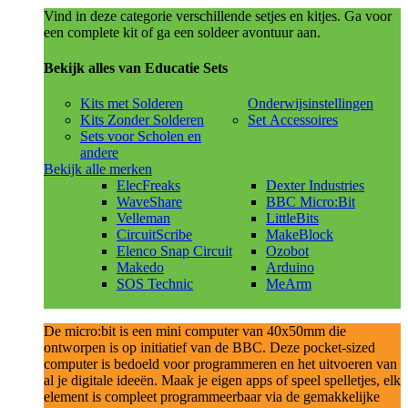
Vind in deze categorie verschillende setjes en kitjes. Ga voor
een complete kit of ga een soldeer avontuur aan.
Bekijk alles van Educatie Sets
Kits met Solderen
Onderwijsinstellingen
Kits Zonder Solderen
Set Accessoires
Sets voor Scholen en
andere
Bekijk alle merken
ElecFreaks
Dexter Industries
WaveShare
BBC Micro:Bit
Velleman
LittleBits
CircuitScribe
MakeBlock
Elenco Snap Circuit
Ozobot
Makedo
Arduino
SOS Technic
MeArm
De micro:bit is een mini computer van 40x50mm die
ontworpen is op initiatief van de BBC. Deze pocket-sized
computer is bedoeld voor programmeren en het uitvoeren van
al je digitale ideeën. Maak je eigen apps of speel spelletjes, elk
element is compleet programmeerbaar via de gemakkelijke