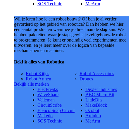
SOS Technic
MeArm
Wil je leren hoe je een robot bouwt? Of ben je al verder
gevorderd op het gebied van robotica? Dan hebben we hier
een aantal producten waarmee je direct aan de slag kan. We
hebben pakketten waar je stapsgewijs je zelfgebouwde robot
te programmeren. Je kunt er oneindig veel experimenten mee
uitvoeren, en je leert meer over de logica van bepaalde
mechanismen en machines.
Bekijk alles van Robotica
Robot Kitjes
Robot Accessoires
Robot Armen
Drones
Bekijk alle merken
ElecFreaks
Dexter Industries
WaveShare
BBC Micro:Bit
Velleman
LittleBits
CircuitScribe
MakeBlock
Elenco Snap Circuit
Ozobot
Makedo
Arduino
SOS Technic
MeArm