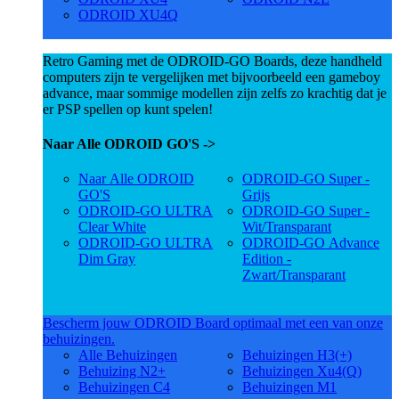
ODROID XU4Q
Retro Gaming met de ODROID-GO Boards, deze handheld
computers zijn te vergelijken met bijvoorbeeld een gameboy
advance, maar sommige modellen zijn zelfs zo krachtig dat je
er PSP spellen op kunt spelen!
Naar Alle ODROID GO'S ->
Naar Alle ODROID
ODROID-GO Super -
GO'S
Grijs
ODROID-GO ULTRA
ODROID-GO Super -
Clear White
Wit/Transparant
ODROID-GO ULTRA
ODROID-GO Advance
Dim Gray
Edition -
Zwart/Transparant
Bescherm jouw ODROID Board optimaal met een van onze
behuizingen.
Alle Behuizingen
Behuizingen H3(+)
Behuizing N2+
Behuizingen Xu4(Q)
Behuizingen C4
Behuizingen M1