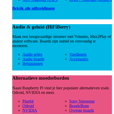
Bekijk alle uitbreidingen
Audio & geluid (HiFiBerry)
Maak een hoogwaardige streamer met Volumio, Max2Play of
andere software. Boards zijn stabiel en eenvoudig te
monteren.
Audio setjes
Voedingen
Audio boards
Accessoires
Behuizingen
Alternatieve moederborden
Naast Raspberry Pi vind je hier populaire alternatieven zoals
Odroid, NVIDIA en meer.
Pine64
Sony Spresense
Odroid
BeagleBone
NVIDIA
Overige boards