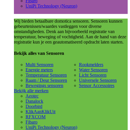
Fibaro
UniPi Technology (Neuron)
Wij bieden betaalbare domotica sensoren. Sensoren kunnen
gebeurtenissen/waardes vastleggen voor diverse
omstandigheden. Denk aan bijvoorbeeld registratie van
temperatuur, beweging of vochtigheid. Aan de hand van deze
registratie kun je een geautomatiseerd opdracht laten starten.
Bekijk alles van Sensoren
Multi Sensoren
Rookmelders
Energie meters
Water Sensoren
Temperatuur Sensoren
Licht Sensoren
Raam / Deur Sensoren
Universele Sensoren
Bewegings sensoren
Sensor Accessoires
Bekijk alle merken
Aeotec
Danalock
Doorbird
KlikAanKlikUit
RFXCOM
Fibaro
UniPi Technology (Neuron)