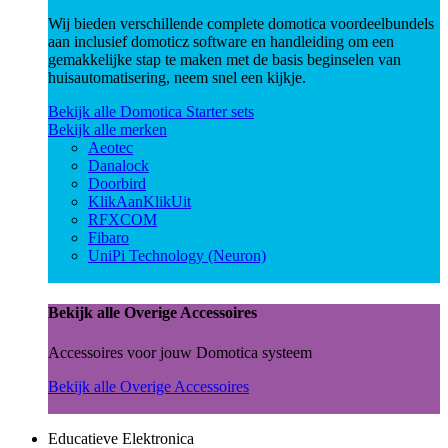
Wij bieden verschillende complete domotica voordeelbundels
aan inclusief domoticz software en handleiding om een
gemakkelijke stap te maken met de basis beginselen van
huisautomatisering, neem snel een kijkje.
Bekijk alle Domotica Starter sets
Bekijk alle merken
Aeotec
Danalock
Doorbird
KlikAanKlikUit
RFXCOM
Fibaro
UniPi Technology (Neuron)
Bekijk alle Overige Accessoires
Accessoires voor jouw Domotica systeem
Bekijk alle Overige Accessoires
Educatieve Elektronica