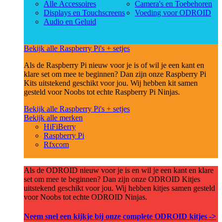
Alle Accessoires
Camera's en Toebehoren
Displays en Touchscreens
Voeding voor ODROID
Audio en Geluid
Bekijk alle Raspberry Pi's + setjes
Als de Raspberry Pi nieuw voor je is of wil je een kant en
klare set om mee te beginnen? Dan zijn onze Raspberry Pi
Kits uitstekend geschikt voor jou. Wij hebben kit samen
gesteld voor Noobs tot echte Raspberry Pi Ninjas.
Bekijk alle Raspberry Pi's + setjes
Bekijk alle merken
HiFiBerry
Raspberry Pi
Rfxcom
Als de ODROID nieuw voor je is en wil je een kant en klare
set om mee te beginnen? Dan zijn onze ODROID Kitjes
uitstekend geschikt voor jou. Wij hebben kitjes samen gesteld
voor Noobs tot echte ODROID Ninjas.
Neem snel een kijkje bij onze complete ODROID kitjes ->