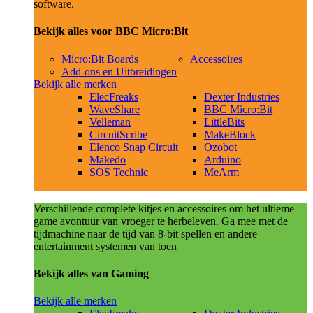
software.
Bekijk alles voor BBC Micro:Bit
Micro:Bit Boards
Accessoires
Add-ons en Uitbreidingen
Bekijk alle merken
ElecFreaks
Dexter Industries
WaveShare
BBC Micro:Bit
Velleman
LittleBits
CircuitScribe
MakeBlock
Elenco Snap Circuit
Ozobot
Makedo
Arduino
SOS Technic
MeArm
Verschillende complete kitjes en accessoires om het ultieme
game avontuur van vroeger te herbeleven. Ga mee met de
tijdmachine naar de tijd van 8-bit spellen en andere
entertainment systemen van toen
Bekijk alles van Gaming
Bekijk alle merken