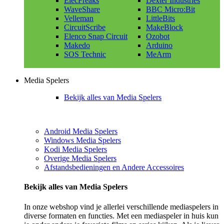
ElecFreaks
Dexter Industries
WaveShare
BBC Micro:Bit
Velleman
LittleBits
CircuitScribe
MakeBlock
Elenco Snap Circuit
Ozobot
Makedo
Arduino
SOS Technic
MeArm
Media Spelers
Bekijk alles van Media Spelers
Android Media Spelers
Windows Media Spelers
Kodi Media Spelers
Overige Media Spelers
Afstandsbedieningen en Andere Accessoires
Bekijk alles van Media Spelers
In onze webshop vind je allerlei verschillende mediaspelers in
diverse formaten en functies. Met een mediaspeler in huis kun