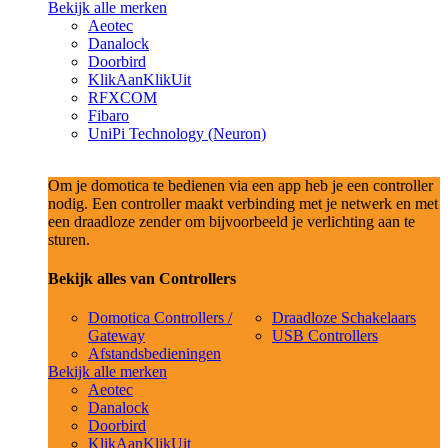
Bekijk alle merken
Aeotec
Danalock
Doorbird
KlikAanKlikUit
RFXCOM
Fibaro
UniPi Technology (Neuron)
Om je domotica te bedienen via een app heb je een controller
nodig. Een controller maakt verbinding met je netwerk en met
een draadloze zender om bijvoorbeeld je verlichting aan te
sturen.
Bekijk alles van Controllers
Domotica Controllers /
Draadloze Schakelaars
Gateway
USB Controllers
Afstandsbedieningen
Bekijk alle merken
Aeotec
Danalock
Doorbird
KlikAanKlikUit