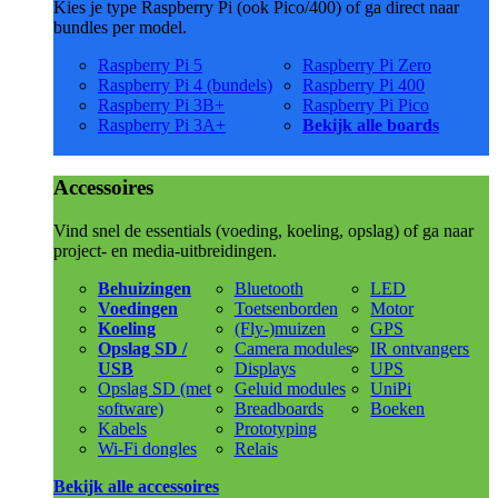
Kies je type Raspberry Pi (ook Pico/400) of ga direct naar
bundles per model.
Raspberry Pi 5
Raspberry Pi Zero
Raspberry Pi 4 (bundels)
Raspberry Pi 400
Raspberry Pi 3B+
Raspberry Pi Pico
Raspberry Pi 3A+
Bekijk alle boards
Accessoires
Vind snel de essentials (voeding, koeling, opslag) of ga naar
project- en media-uitbreidingen.
Behuizingen
Bluetooth
LED
Voedingen
Toetsenborden
Motor
Koeling
(Fly-)muizen
GPS
Opslag SD /
Camera modules
IR ontvangers
USB
Displays
UPS
Opslag SD (met
Geluid modules
UniPi
software)
Breadboards
Boeken
Kabels
Prototyping
Wi-Fi dongles
Relais
Bekijk alle accessoires