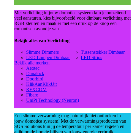
Met verlichting in jouw domotica systeem kun je ontzettend
veel aansturen, kies bijvoorbeeld voor dimbare verlichting met
RGB kleuren en maak er met een druk op de knop een
romantisch avondje van.
Bekijk alles van Verlichting
Slimme Dimmers
Tussenstekker Dimbaar
LED Lampen Dimbaar
LED Strips
Bekijk alle merken
Aeotec
Danalock
Doorbird
KlikAanKlikUit
RFXCOM
Fibaro
UniPi Technology (Neuron)
Een slimme verwarming mag natuurlijk niet ontbreken in
jouw domotica systeem! Met de verwarmingsproducten van
SOS Solutions kun jij de temperatuur per kamer regelen en
altijd op de hoogte blijven van jouw energie verbruik.