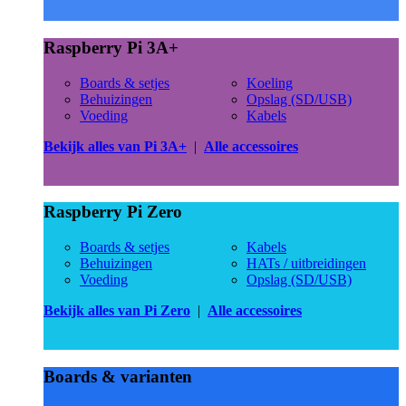
Raspberry Pi 3A+
Boards & setjes
Koeling
Behuizingen
Opslag (SD/USB)
Voeding
Kabels
Bekijk alles van Pi 3A+
|
Alle accessoires
Raspberry Pi Zero
Boards & setjes
Kabels
Behuizingen
HATs / uitbreidingen
Voeding
Opslag (SD/USB)
Bekijk alles van Pi Zero
|
Alle accessoires
Boards & varianten