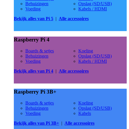
Behuizingen
Opslag (SD/USB)
Voeding
Kabels / HDMI
Bekijk alles van Pi 5
|
Alle accessoires
Raspberry Pi 4
Boards & setjes
Koeling
Behuizingen
Opslag (SD/USB)
Voeding
Kabels / HDMI
Bekijk alles van Pi 4
|
Alle accessoires
Raspberry Pi 3B+
Boards & setjes
Koeling
Behuizingen
Opslag (SD/USB)
Voeding
Kabels
Bekijk alles van Pi 3B+
|
Alle accessoires