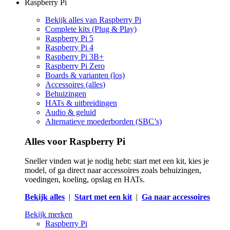
Raspberry Pi
Bekijk alles van Raspberry Pi
Complete kits (Plug & Play)
Raspberry Pi 5
Raspberry Pi 4
Raspberry Pi 3B+
Raspberry Pi Zero
Boards & varianten (los)
Accessoires (alles)
Behuizingen
HATs & uitbreidingen
Audio & geluid
Alternatieve moederborden (SBC’s)
Alles voor Raspberry Pi
Sneller vinden wat je nodig hebt: start met een kit, kies je
model, of ga direct naar accessoires zoals behuizingen,
voedingen, koeling, opslag en HATs.
Bekijk alles
|
Start met een kit
|
Ga naar accessoires
Bekijk merken
Raspberry Pi