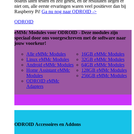
boards laten testen en zelf getest, en de resultaten liegen er
niet om, alle eerste ervaringen waren veel positiever dan bij
Raspberry Pi!
Ga nu nog naar ODROID ->
ODROID
eMMc Modules voor ODROID - Deze modules zijn
speciaal door ons voorgeschreven met de software naar
jouw voorkeur!
Alle eMMc Modules
16GB eMMc Modules
Linux eMMc Modules
32GB eMMc Modules
Android eMMc Modules
64GB eMMc Modules
Home Assistant eMMc
128GB eMMc Modules
Modules
256GB eMMc Modules
ODROID eMMc
Adapters
ODROID Accessoires en Addons