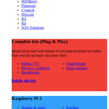
HiFiBerry
Pimoroni
Cyntech
Rfxcom
RS
Rii
SOS Solutions
Complete kits (Plug & Play)
Ideaal als je snel wilt starten of een kant-en-klare set zoekt.
Kies een kit op basis van jouw doel.
Media / TV
Smart Home
Privacy / Adblock
Retro gaming
Beveiliging
Bekijk alle kits
Raspberry Pi 5
Boards & setjes
Koeling