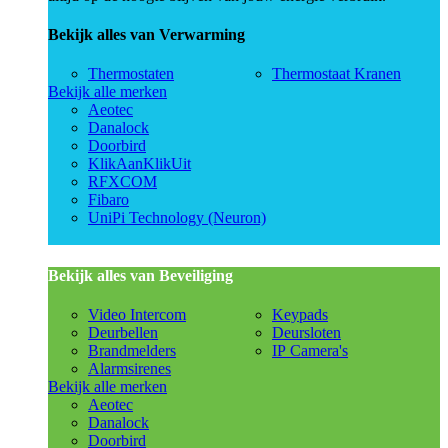
Bekijk alles van Verwarming
Thermostaten
Thermostaat Kranen
Bekijk alle merken
Aeotec
Danalock
Doorbird
KlikAanKlikUit
RFXCOM
Fibaro
UniPi Technology (Neuron)
Bekijk alles van Beveiliging
Video Intercom
Keypads
Deurbellen
Deursloten
Brandmelders
IP Camera's
Alarmsirenes
Bekijk alle merken
Aeotec
Danalock
Doorbird