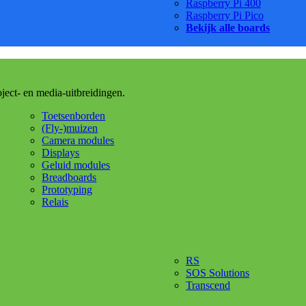
Raspberry Pi 400
Raspberry Pi Pico
Bekijk alle boards
oject- en media-uitbreidingen.
Toetsenborden
(Fly-)muizen
Camera modules
Displays
Geluid modules
Breadboards
Prototyping
Relais
RS
SOS Solutions
Transcend