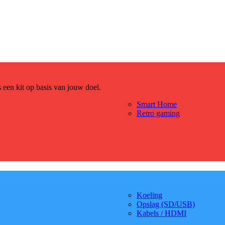
es een kit op basis van jouw doel.
Smart Home
Retro gaming
Koeling
Opslag (SD/USB)
Kabels / HDMI