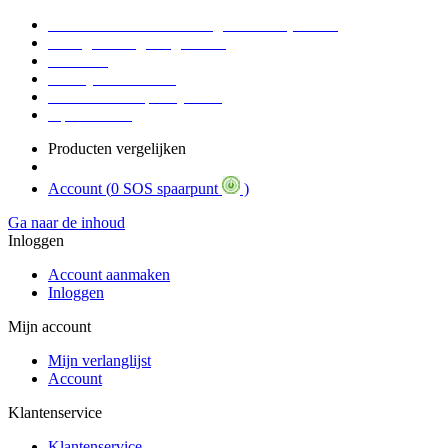
Voor 16:30 Besteld = Morgen in huis (werkdag)
90 dagen niet goed geld terug
Educatief
Zakelijke Voordelen
SOS Member spaarsysteem
Tips / BLOG
Producten vergelijken
Account (
0 SOS spaarpunt
)
Ga naar de inhoud
Inloggen
Account aanmaken
Inloggen
Mijn account
Mijn verlanglijst
Account
Klantenservice
Klantenservice