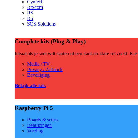
Cyntech
Rfxcom
RS
Rii
SOS Solutions
Complete kits (Plug & Play)
Ideaal als je snel wilt starten of een kant-en-klare set zoekt. Ki
Media / TV
Privacy / Adblock
Beveiliging
Bekijk alle kits
Raspberry Pi 5
Boards & setjes
Behuizingen
Voeding