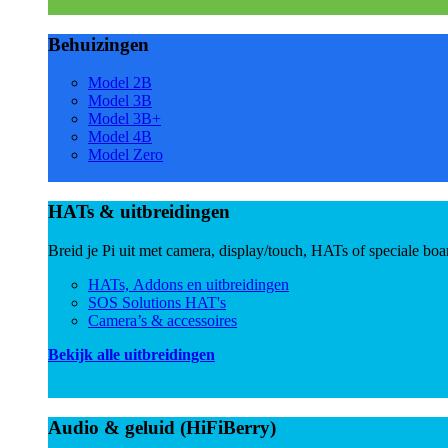
Behuizingen
Model 2B
Model 3B
Model 3B+
Model 4B
Model Zero
HATs & uitbreidingen
Breid je Pi uit met camera, display/touch, HATs of speciale boa
HATs, Addons en uitbreidingen
SOS Solutions HAT's
Camera’s & accessoires
Bekijk alle uitbreidingen
Audio & geluid (HiFiBerry)