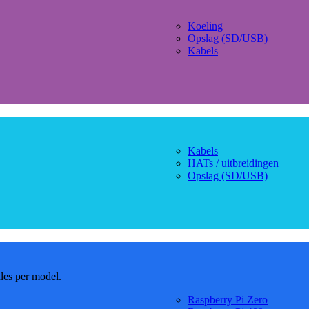
Koeling
Opslag (SD/USB)
Kabels
Kabels
HATs / uitbreidingen
Opslag (SD/USB)
dles per model.
Raspberry Pi Zero