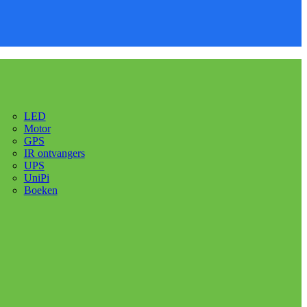
LED
Motor
GPS
IR ontvangers
UPS
UniPi
Boeken