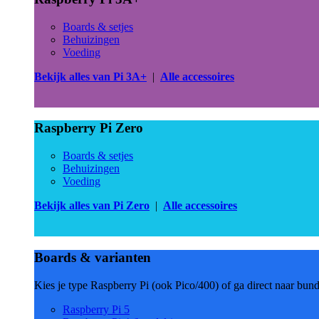
Boards & setjes
Behuizingen
Voeding
Bekijk alles van Pi 3A+
|
Alle accessoires
Raspberry Pi Zero
Boards & setjes
Behuizingen
Voeding
Bekijk alles van Pi Zero
|
Alle accessoires
Boards & varianten
Kies je type Raspberry Pi (ook Pico/400) of ga direct naar bun
Raspberry Pi 5