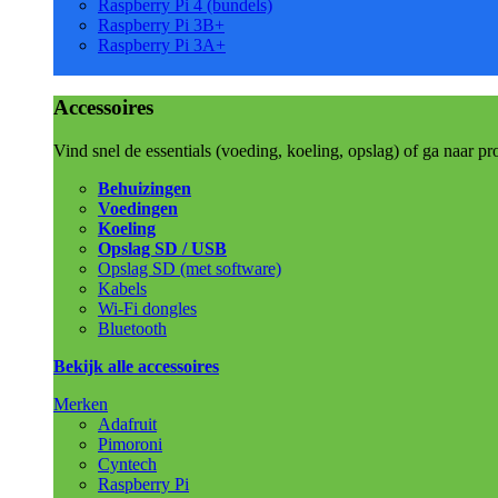
Raspberry Pi 4 (bundels)
Raspberry Pi 3B+
Raspberry Pi 3A+
Accessoires
Vind snel de essentials (voeding, koeling, opslag) of ga naar pr
Behuizingen
Voedingen
Koeling
Opslag SD / USB
Opslag SD (met software)
Kabels
Wi-Fi dongles
Bluetooth
Bekijk alle accessoires
Merken
Adafruit
Pimoroni
Cyntech
Raspberry Pi