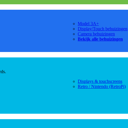
Model 3A+
Display/Touch behuizingen
Camera behuizingen
Bekijk alle behuizingen
rds.
Displays & touchscreens
Retro / Nintendo (RetroPi)