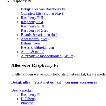
Raspberry Pi
Bekijk alles van Raspberry Pi
Complete kits (Plug & Play)
Raspberry Pi 5
Raspberry Pi 4
Raspberry Pi 3B+
Raspberry Pi Zero
Boards & varianten (los)
Accessoires (alles)
Behuizingen
HATs & uitbreidingen
Audio & geluid
Alternatieve moederborden (SBC’s)
Alles voor Raspberry Pi
Sneller vinden wat je nodig hebt: start met een kit, kies je mod
Bekijk alles
|
Start met een kit
|
Ga naar accessoires
Bekijk merken
Raspberry Pi
HiFiBerry
Pimoroni