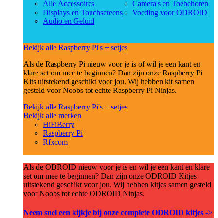
Alle Accessoires
Camera's en Toebehoren
Displays en Touchscreens
Voeding voor ODROID
Audio en Geluid
Bekijk alle Raspberry Pi's + setjes
Als de Raspberry Pi nieuw voor je is of wil je een kant en
klare set om mee te beginnen? Dan zijn onze Raspberry Pi
Kits uitstekend geschikt voor jou. Wij hebben kit samen
gesteld voor Noobs tot echte Raspberry Pi Ninjas.
Bekijk alle Raspberry Pi's + setjes
Bekijk alle merken
HiFiBerry
Raspberry Pi
Rfxcom
Als de ODROID nieuw voor je is en wil je een kant en klare
set om mee te beginnen? Dan zijn onze ODROID Kitjes
uitstekend geschikt voor jou. Wij hebben kitjes samen gesteld
voor Noobs tot echte ODROID Ninjas.
Neem snel een kijkje bij onze complete ODROID kitjes ->