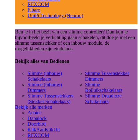
RFXCOM
Fibaro
UniPi Technology (Neuron)
Ben je in het bezit van een slimme controller? Dan kun je
bijvoorbeeld je verlichting gaan schakelen, dit doe je met een
slimme tussenstekker of een inbouw module, de
mogelijkheden zijn eindeloos
Bekijk alles van Bedienen
Slimme (inbouw)
Slimme Tussenstekker
Schakelaars
Dimmers
Slimme (inbouw)
Slimme
Dimmers
Rolluikschakelaars
Slimme Tussenstekkers
Slimme Draadloze
(Stekker Schakelaars)
Schakelaars
Bekijk alle merken
Aeotec
Danalock
Doorbird
KlikAanKlikUit
RFXCOM