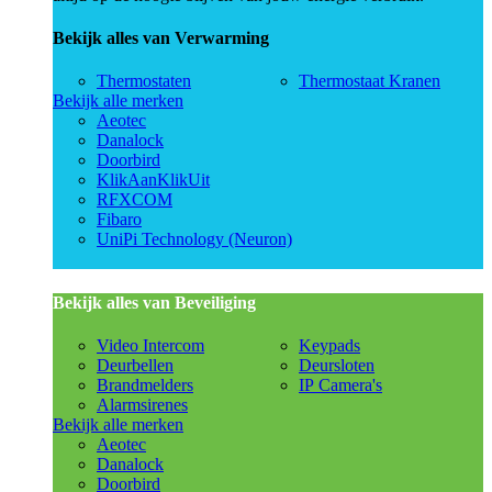
Bekijk alles van Verwarming
Thermostaten
Thermostaat Kranen
Bekijk alle merken
Aeotec
Danalock
Doorbird
KlikAanKlikUit
RFXCOM
Fibaro
UniPi Technology (Neuron)
Bekijk alles van Beveiliging
Video Intercom
Keypads
Deurbellen
Deursloten
Brandmelders
IP Camera's
Alarmsirenes
Bekijk alle merken
Aeotec
Danalock
Doorbird