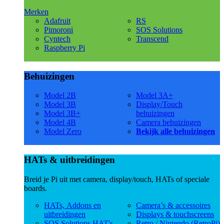
Merken
Adafruit
RS
Pimoroni
SOS Solutions
Cyntech
Transcend
Raspberry Pi
Behuizingen
Model 2B
Model 3A+
Model 3B
Display/Touch
Model 3B+
behuizingen
Model 4B
Camera behuizingen
Model Zero
Bekijk alle behuizingen
HATs & uitbreidingen
Breid je Pi uit met camera, display/touch, HATs of speciale
boards.
HATs, Addons en
Camera’s & accessoires
uitbreidingen
Displays & touchscreens
SOS Solutions HAT's
Retro / Nintendo (RetroPi)