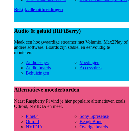
Bekijk alle uitbreidingen
Audio & geluid (HiFiBerry)
Maak een hoogwaardige streamer met Volumio, Max2Play of
andere software. Boards zijn stabiel en eenvoudig te
monteren.
Audio setjes
Voedingen
Audio boards
Accessoires
Behuizingen
Alternatieve moederborden
Naast Raspberry Pi vind je hier populaire alternatieven zoals
Odroid, NVIDIA en meer.
Pine64
Sony Spresense
Odroid
BeagleBone
NVIDIA
Overige boards