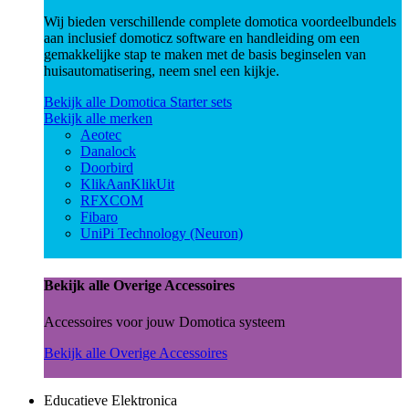
Wij bieden verschillende complete domotica voordeelbundels
aan inclusief domoticz software en handleiding om een
gemakkelijke stap te maken met de basis beginselen van
huisautomatisering, neem snel een kijkje.
Bekijk alle Domotica Starter sets
Bekijk alle merken
Aeotec
Danalock
Doorbird
KlikAanKlikUit
RFXCOM
Fibaro
UniPi Technology (Neuron)
Bekijk alle Overige Accessoires
Accessoires voor jouw Domotica systeem
Bekijk alle Overige Accessoires
Educatieve Elektronica