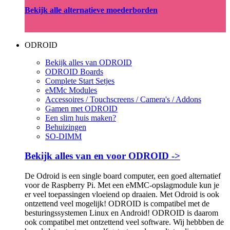
Bekijk alle alternatieve moederborden
ODROID
Bekijk alles van ODROID
ODROID Boards
Complete Start Setjes
eMMc Modules
Accessoires / Touchscreens / Camera's / Addons
Gamen met ODROID
Een slim huis maken?
Behuizingen
SO-DIMM
Bekijk alles van en voor ODROID ->
De Odroid is een single board computer, een goed alternatief
voor de Raspberry Pi. Met een eMMC-opslagmodule kun je
er veel toepassingen vloeiend op draaien. Met Odroid is ook
ontzettend veel mogelijk! ODROID is compatibel met de
besturingssystemen Linux en Android! ODROID is daarom
ook compatibel met ontzettend veel software. Wij hebbben de