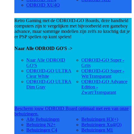
ODROID XU4Q
Retro Gaming met de ODROID-GO Boards, deze handheld
computers zijn te vergelijken met bijvoorbeeld een gameboy
advance, maar sommige modellen zijn zelfs zo krachtig dat je
er PSP spellen op kunt spelen!
Naar Alle ODROID GO'S ->
Naar Alle ODROID
ODROID-GO Super -
GO'S
Grijs
ODROID-GO ULTRA
ODROID-GO Super -
Clear White
Wit/Transparant
ODROID-GO ULTRA
ODROID-GO Advance
Dim Gray
Edition -
Zwart/Transparant
Bescherm jouw ODROID Board optimaal met een van onze
behuizingen.
Alle Behuizingen
Behuizingen H3(+)
Behuizing N2+
Behuizingen Xu4(Q)
Behuizingen C4
Behuizingen M1