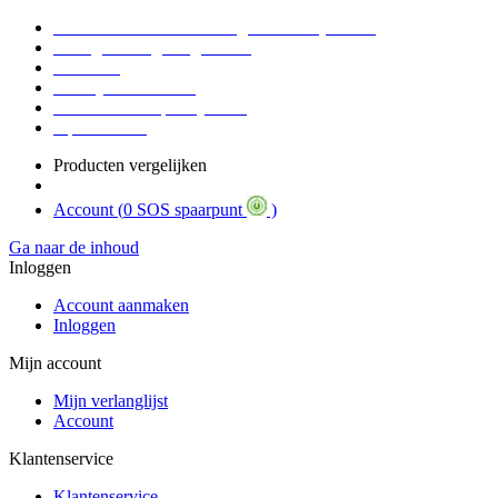
Voor 16:30 Besteld = Morgen in huis (werkdag)
90 dagen niet goed geld terug
Educatief
Zakelijke Voordelen
SOS Member spaarsysteem
Tips / BLOG
Producten vergelijken
Account (
0 SOS spaarpunt
)
Ga naar de inhoud
Inloggen
Account aanmaken
Inloggen
Mijn account
Mijn verlanglijst
Account
Klantenservice
Klantenservice