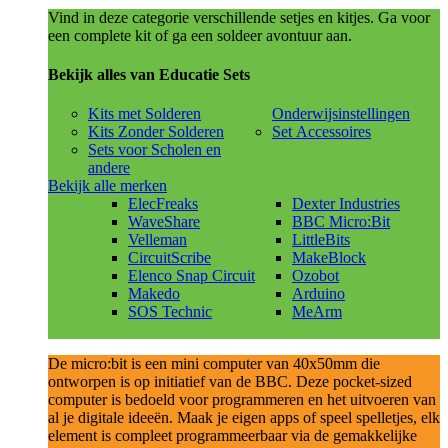
Vind in deze categorie verschillende setjes en kitjes. Ga voor
een complete kit of ga een soldeer avontuur aan.
Bekijk alles van Educatie Sets
Kits met Solderen
Onderwijsinstellingen
Kits Zonder Solderen
Set Accessoires
Sets voor Scholen en
andere
Bekijk alle merken
ElecFreaks
Dexter Industries
WaveShare
BBC Micro:Bit
Velleman
LittleBits
CircuitScribe
MakeBlock
Elenco Snap Circuit
Ozobot
Makedo
Arduino
SOS Technic
MeArm
De micro:bit is een mini computer van 40x50mm die
ontworpen is op initiatief van de BBC. Deze pocket-sized
computer is bedoeld voor programmeren en het uitvoeren van
al je digitale ideeën. Maak je eigen apps of speel spelletjes, elk
element is compleet programmeerbaar via de gemakkelijke