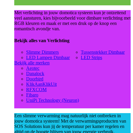
Met verlichting in jouw domotica systeem kun je ontzettend
veel aansturen, kies bijvoorbeeld voor dimbare verlichting met
RGB kleuren en maak er met een druk op de knop een
romantisch avondje van.
Bekijk alles van Verlichting
Slimme Dimmers
Tussenstekker Dimbaar
LED Lampen Dimbaar
LED Strips
Bekijk alle merken
Aeotec
Danalock
Doorbird
KlikAanKlikUit
RFXCOM
Fibaro
UniPi Technology (Neuron)
Een slimme verwarming mag natuurlijk niet ontbreken in
jouw domotica systeem! Met de verwarmingsproducten van
SOS Solutions kun jij de temperatuur per kamer regelen en
altijd op de hoogte blijven van jouw energie verbruik.