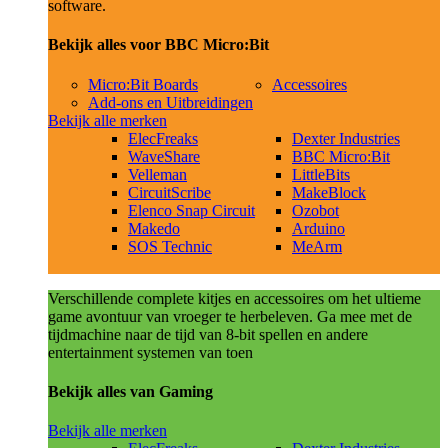
software.
Bekijk alles voor BBC Micro:Bit
Micro:Bit Boards
Accessoires
Add-ons en Uitbreidingen
Bekijk alle merken
ElecFreaks
Dexter Industries
WaveShare
BBC Micro:Bit
Velleman
LittleBits
CircuitScribe
MakeBlock
Elenco Snap Circuit
Ozobot
Makedo
Arduino
SOS Technic
MeArm
Verschillende complete kitjes en accessoires om het ultieme
game avontuur van vroeger te herbeleven. Ga mee met de
tijdmachine naar de tijd van 8-bit spellen en andere
entertainment systemen van toen
Bekijk alles van Gaming
Bekijk alle merken