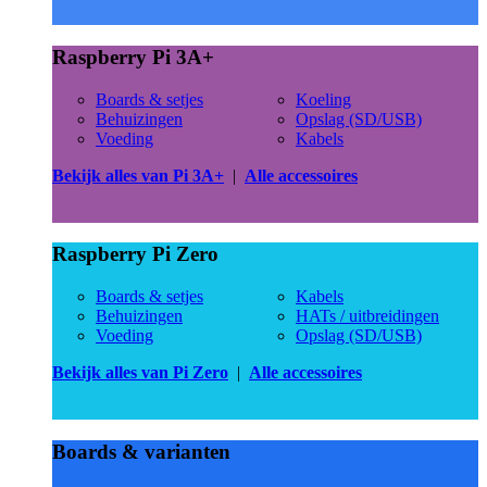
Raspberry Pi 3A+
Boards & setjes
Koeling
Behuizingen
Opslag (SD/USB)
Voeding
Kabels
Bekijk alles van Pi 3A+
|
Alle accessoires
Raspberry Pi Zero
Boards & setjes
Kabels
Behuizingen
HATs / uitbreidingen
Voeding
Opslag (SD/USB)
Bekijk alles van Pi Zero
|
Alle accessoires
Boards & varianten