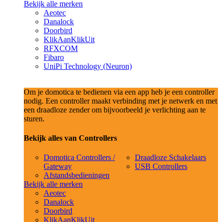
Bekijk alle merken
Aeotec
Danalock
Doorbird
KlikAanKlikUit
RFXCOM
Fibaro
UniPi Technology (Neuron)
Om je domotica te bedienen via een app heb je een controller
nodig. Een controller maakt verbinding met je netwerk en met
een draadloze zender om bijvoorbeeld je verlichting aan te
sturen.
Bekijk alles van Controllers
Domotica Controllers /
Draadloze Schakelaars
Gateway
USB Controllers
Afstandsbedieningen
Bekijk alle merken
Aeotec
Danalock
Doorbird
KlikAanKlikUit