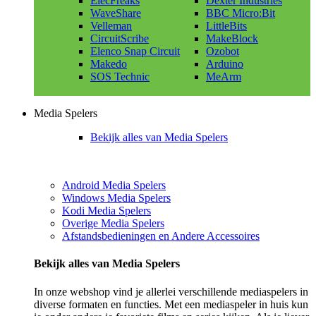
ElecFreaks
Dexter Industries
WaveShare
BBC Micro:Bit
Velleman
LittleBits
CircuitScribe
MakeBlock
Elenco Snap Circuit
Ozobot
Makedo
Arduino
SOS Technic
MeArm
Media Spelers
Bekijk alles van Media Spelers
Android Media Spelers
Windows Media Spelers
Kodi Media Spelers
Overige Media Spelers
Afstandsbedieningen en Andere Accessoires
Bekijk alles van Media Spelers
In onze webshop vind je allerlei verschillende mediaspelers in
diverse formaten en functies. Met een mediaspeler in huis kun