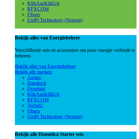
KlikAanKlikUit
RFXCOM
Fibaro
UniPi Technology (Neuron)
Bekijk alles van Energiebeheer
Verschillende sets en accessoires om jouw energie verbruik te
beheren.
Bekijk alles van Energiebeheer
Bekijk alle merken
Aeotec
Danalock
Doorbird
KlikAanKlikUit
RFXCOM
Tech4U
Fibaro
UniPi Technology (Neuron)
Bekijk alle Domotica Starter sets