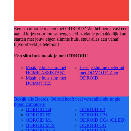
Een smarthome maken met ODROID? Wij hebben alvast een
aantal kitjes voor jou samengesteld, zodat je gemakkelijk kan
starten met jouw eigen slimme huis, stuur alles aan vanaf
bijvoorbeeld je telefoon!
Een slim huis maak je met ODROID!
Maak je huis slim met
Lees je slimme meter uit
HOME ASSISTANT
met DOMOTICZ en
Maak je huis slim met
ODROID
DOMOTICZ
Bekijk alle Boards, Odroid heeft veel verschillende single
board computers
ODROID C4
ODROID H3
ODROID N2+
ODROID H3+
ODROID M1
ODROID HC4 (OLED)
ODROID M1S
ODROID GO
ODROID XU4
ODROID N2L