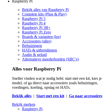
Raspberry Pi
Bekijk alles van Raspberry Pi
Complete kits (Plug & Play)
Raspberry Pi 5
Raspberry Pi 4
Raspberry Pi 3B+
Raspberry Pi Zero
Boards & varianten (los)
Accessoires (alles)
Behuizingen
HATs & uitbreidingen
Audio & geluid
Alternatieve moederborden (SBC’s)
Alles voor Raspberry Pi
Sneller vinden wat je nodig hebt: start met een kit, kies je
model, of ga direct naar accessoires zoals behuizingen,
voedingen, koeling, opslag en HATs.
Bekijk alles
|
Start met een kit
|
Ga naar accessoires
Bekijk merken
Raspberry Pi