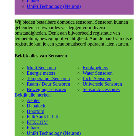
Fibaro
UniPi Technology (Neuron)
Wij bieden betaalbare domotica sensoren. Sensoren kunnen
gebeurtenissen/waardes vastleggen voor diverse
omstandigheden. Denk aan bijvoorbeeld registratie van
temperatuur, beweging of vochtigheid. Aan de hand van deze
registratie kun je een geautomatiseerd opdracht laten starten.
Bekijk alles van Sensoren
Multi Sensoren
Rookmelders
Energie meters
Water Sensoren
Temperatuur Sensoren
Licht Sensoren
Raam / Deur Sensoren
Universele Sensoren
Bewegings sensoren
Sensor Accessoires
Bekijk alle merken
Aeotec
Danalock
Doorbird
KlikAanKlikUit
RFXCOM
Fibaro
UniPi Technology (Neuron)