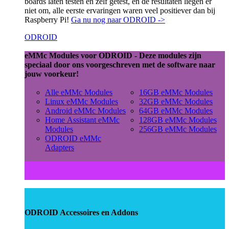
boards laten testen en zelf getest, en de resultaten liegen er
niet om, alle eerste ervaringen waren veel positiever dan bij
Raspberry Pi!
Ga nu nog naar ODROID ->
ODROID
eMMc Modules voor ODROID - Deze modules zijn
speciaal door ons voorgeschreven met de software naar
jouw voorkeur!
Alle eMMc Modules
16GB eMMc Modules
Linux eMMc Modules
32GB eMMc Modules
Android eMMc Modules
64GB eMMc Modules
Home Assistant eMMc
128GB eMMc Modules
Modules
256GB eMMc Modules
ODROID eMMc
Adapters
ODROID Accessoires en Addons