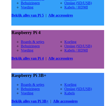
Behuizingen
Opslag (SD/USB)
Voeding
Kabels / HDMI
Bekijk alles van Pi 5
|
Alle accessoires
Raspberry Pi 4
Boards & setjes
Koeling
Behuizingen
Opslag (SD/USB)
Voeding
Kabels / HDMI
Bekijk alles van Pi 4
|
Alle accessoires
Raspberry Pi 3B+
Boards & setjes
Koeling
Behuizingen
Opslag (SD/USB)
Voeding
Kabels
Bekijk alles van Pi 3B+
|
Alle accessoires