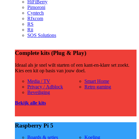
HiFiBerry
Pimoroni
Cyntech
Rfxcom
RS
Rii
SOS Solutions
Complete kits (Plug & Play)
Ideaal als je snel wilt starten of een kant-en-klare set zoekt.
Kies een kit op basis van jouw doel.
Media / TV
Smart Home
Privacy / Adblock
Retro gaming
Beveiliging
Bekijk alle kits
Raspberry Pi 5
Boards & setjes
Koeling