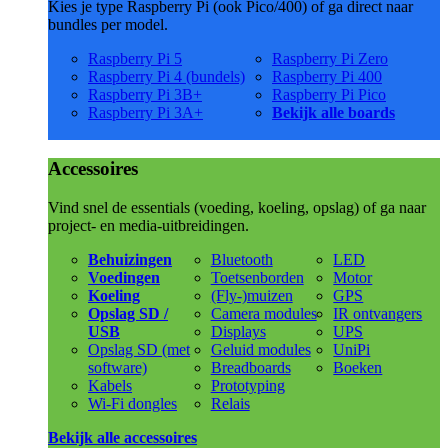
Kies je type Raspberry Pi (ook Pico/400) of ga direct naar
bundles per model.
Raspberry Pi 5
Raspberry Pi Zero
Raspberry Pi 4 (bundels)
Raspberry Pi 400
Raspberry Pi 3B+
Raspberry Pi Pico
Raspberry Pi 3A+
Bekijk alle boards
Accessoires
Vind snel de essentials (voeding, koeling, opslag) of ga naar
project- en media-uitbreidingen.
Behuizingen
Bluetooth
LED
Voedingen
Toetsenborden
Motor
Koeling
(Fly-)muizen
GPS
Opslag SD /
Camera modules
IR ontvangers
USB
Displays
UPS
Opslag SD (met
Geluid modules
UniPi
software)
Breadboards
Boeken
Kabels
Prototyping
Wi-Fi dongles
Relais
Bekijk alle accessoires