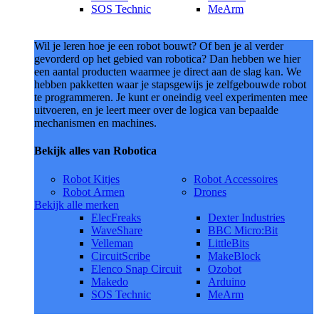
SOS Technic
MeArm
Wil je leren hoe je een robot bouwt? Of ben je al verder
gevorderd op het gebied van robotica? Dan hebben we hier
een aantal producten waarmee je direct aan de slag kan. We
hebben pakketten waar je stapsgewijs je zelfgebouwde robot
te programmeren. Je kunt er oneindig veel experimenten mee
uitvoeren, en je leert meer over de logica van bepaalde
mechanismen en machines.
Bekijk alles van Robotica
Robot Kitjes
Robot Accessoires
Robot Armen
Drones
Bekijk alle merken
ElecFreaks
Dexter Industries
WaveShare
BBC Micro:Bit
Velleman
LittleBits
CircuitScribe
MakeBlock
Elenco Snap Circuit
Ozobot
Makedo
Arduino
SOS Technic
MeArm