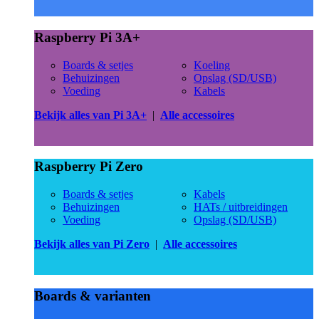
Raspberry Pi 3A+
Boards & setjes
Koeling
Behuizingen
Opslag (SD/USB)
Voeding
Kabels
Bekijk alles van Pi 3A+
|
Alle accessoires
Raspberry Pi Zero
Boards & setjes
Kabels
Behuizingen
HATs / uitbreidingen
Voeding
Opslag (SD/USB)
Bekijk alles van Pi Zero
|
Alle accessoires
Boards & varianten