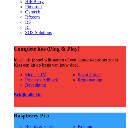
HiFiBerry
Pimoroni
Cyntech
Rfxcom
RS
Rii
SOS Solutions
Complete kits (Plug & Play)
Ideaal als je snel wilt starten of een kant-en-klare set zoekt.
Kies een kit op basis van jouw doel.
Media / TV
Smart Home
Privacy / Adblock
Retro gaming
Beveiliging
Bekijk alle kits
Raspberry Pi 5
Boards & setjes
Koeling