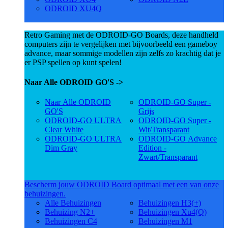
ODROID XU4Q
Retro Gaming met de ODROID-GO Boards, deze handheld
computers zijn te vergelijken met bijvoorbeeld een gameboy
advance, maar sommige modellen zijn zelfs zo krachtig dat je
er PSP spellen op kunt spelen!
Naar Alle ODROID GO'S ->
Naar Alle ODROID
ODROID-GO Super -
GO'S
Grijs
ODROID-GO ULTRA
ODROID-GO Super -
Clear White
Wit/Transparant
ODROID-GO ULTRA
ODROID-GO Advance
Dim Gray
Edition -
Zwart/Transparant
Bescherm jouw ODROID Board optimaal met een van onze
behuizingen.
Alle Behuizingen
Behuizingen H3(+)
Behuizing N2+
Behuizingen Xu4(Q)
Behuizingen C4
Behuizingen M1