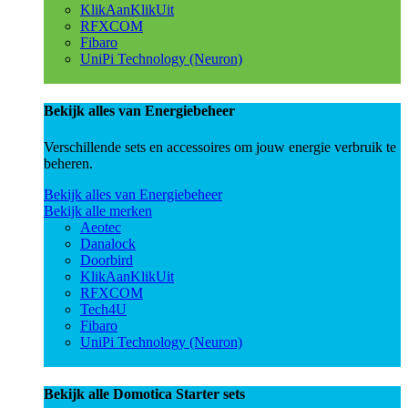
KlikAanKlikUit
RFXCOM
Fibaro
UniPi Technology (Neuron)
Bekijk alles van Energiebeheer
Verschillende sets en accessoires om jouw energie verbruik te
beheren.
Bekijk alles van Energiebeheer
Bekijk alle merken
Aeotec
Danalock
Doorbird
KlikAanKlikUit
RFXCOM
Tech4U
Fibaro
UniPi Technology (Neuron)
Bekijk alle Domotica Starter sets