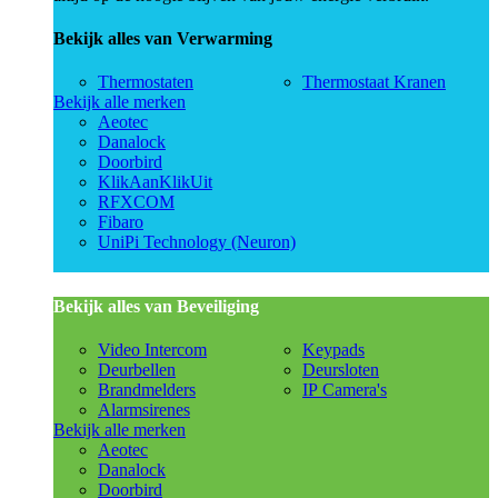
Bekijk alles van Verwarming
Thermostaten
Thermostaat Kranen
Bekijk alle merken
Aeotec
Danalock
Doorbird
KlikAanKlikUit
RFXCOM
Fibaro
UniPi Technology (Neuron)
Bekijk alles van Beveiliging
Video Intercom
Keypads
Deurbellen
Deursloten
Brandmelders
IP Camera's
Alarmsirenes
Bekijk alle merken
Aeotec
Danalock
Doorbird