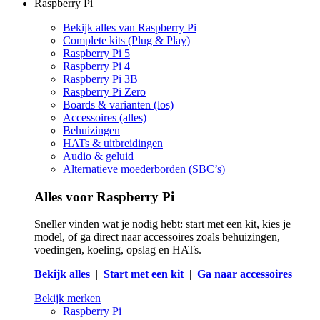
Raspberry Pi
Bekijk alles van Raspberry Pi
Complete kits (Plug & Play)
Raspberry Pi 5
Raspberry Pi 4
Raspberry Pi 3B+
Raspberry Pi Zero
Boards & varianten (los)
Accessoires (alles)
Behuizingen
HATs & uitbreidingen
Audio & geluid
Alternatieve moederborden (SBC’s)
Alles voor Raspberry Pi
Sneller vinden wat je nodig hebt: start met een kit, kies je
model, of ga direct naar accessoires zoals behuizingen,
voedingen, koeling, opslag en HATs.
Bekijk alles
|
Start met een kit
|
Ga naar accessoires
Bekijk merken
Raspberry Pi