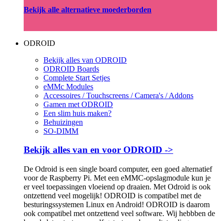
Bekijk alle alternatieve moederborden
ODROID
Bekijk alles van ODROID
ODROID Boards
Complete Start Setjes
eMMc Modules
Accessoires / Touchscreens / Camera's / Addons
Gamen met ODROID
Een slim huis maken?
Behuizingen
SO-DIMM
Bekijk alles van en voor ODROID ->
De Odroid is een single board computer, een goed alternatief
voor de Raspberry Pi. Met een eMMC-opslagmodule kun je
er veel toepassingen vloeiend op draaien. Met Odroid is ook
ontzettend veel mogelijk! ODROID is compatibel met de
besturingssystemen Linux en Android! ODROID is daarom
ook compatibel met ontzettend veel software. Wij hebbben de