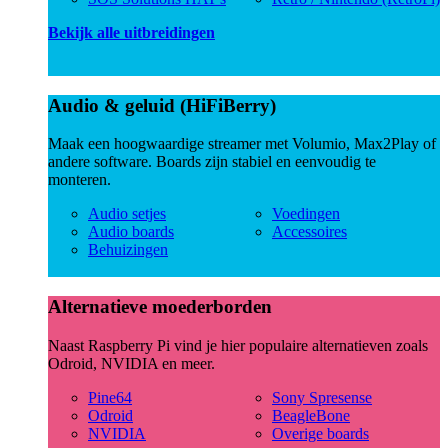
Bekijk alle uitbreidingen
Audio & geluid (HiFiBerry)
Maak een hoogwaardige streamer met Volumio, Max2Play of
andere software. Boards zijn stabiel en eenvoudig te
monteren.
Audio setjes
Voedingen
Audio boards
Accessoires
Behuizingen
Alternatieve moederborden
Naast Raspberry Pi vind je hier populaire alternatieven zoals
Odroid, NVIDIA en meer.
Pine64
Sony Spresense
Odroid
BeagleBone
NVIDIA
Overige boards