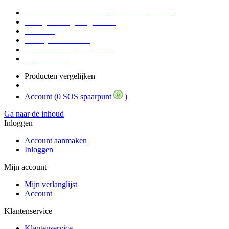
Voor 16:30 Besteld = Morgen in huis (werkdag)
90 dagen niet goed geld terug
Educatief
Zakelijke Voordelen
SOS Member spaarsysteem
Tips / BLOG
Producten vergelijken
Account (
0 SOS spaarpunt
)
Ga naar de inhoud
Inloggen
Account aanmaken
Inloggen
Mijn account
Mijn verlanglijst
Account
Klantenservice
Klantenservice