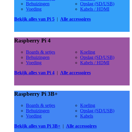
Behuizingen
Opslag (SD/USB)
Voeding
Kabels / HDMI
Bekijk alles van Pi 5
|
Alle accessoires
Raspberry Pi 4
Boards & setjes
Koeling
Behuizingen
Opslag (SD/USB)
Voeding
Kabels / HDMI
Bekijk alles van Pi 4
|
Alle accessoires
Raspberry Pi 3B+
Boards & setjes
Koeling
Behuizingen
Opslag (SD/USB)
Voeding
Kabels
Bekijk alles van Pi 3B+
|
Alle accessoires