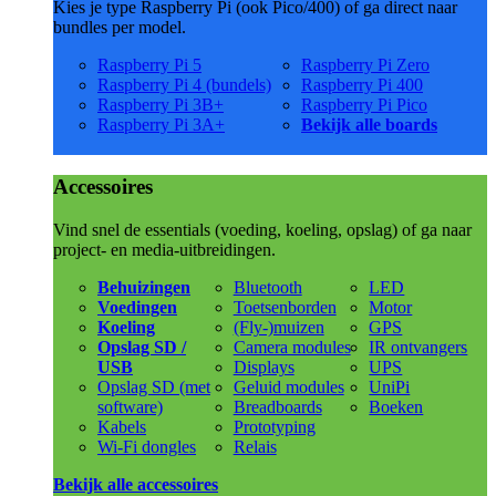
Kies je type Raspberry Pi (ook Pico/400) of ga direct naar
bundles per model.
Raspberry Pi 5
Raspberry Pi Zero
Raspberry Pi 4 (bundels)
Raspberry Pi 400
Raspberry Pi 3B+
Raspberry Pi Pico
Raspberry Pi 3A+
Bekijk alle boards
Accessoires
Vind snel de essentials (voeding, koeling, opslag) of ga naar
project- en media-uitbreidingen.
Behuizingen
Bluetooth
LED
Voedingen
Toetsenborden
Motor
Koeling
(Fly-)muizen
GPS
Opslag SD /
Camera modules
IR ontvangers
USB
Displays
UPS
Opslag SD (met
Geluid modules
UniPi
software)
Breadboards
Boeken
Kabels
Prototyping
Wi-Fi dongles
Relais
Bekijk alle accessoires