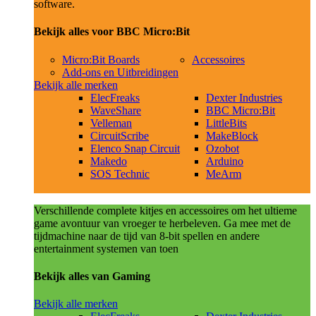
software.
Bekijk alles voor BBC Micro:Bit
Micro:Bit Boards
Accessoires
Add-ons en Uitbreidingen
Bekijk alle merken
ElecFreaks
Dexter Industries
WaveShare
BBC Micro:Bit
Velleman
LittleBits
CircuitScribe
MakeBlock
Elenco Snap Circuit
Ozobot
Makedo
Arduino
SOS Technic
MeArm
Verschillende complete kitjes en accessoires om het ultieme
game avontuur van vroeger te herbeleven. Ga mee met de
tijdmachine naar de tijd van 8-bit spellen en andere
entertainment systemen van toen
Bekijk alles van Gaming
Bekijk alle merken