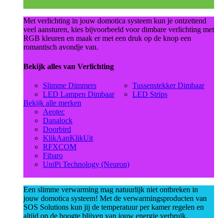
Met verlichting in jouw domotica systeem kun je ontzettend
veel aansturen, kies bijvoorbeeld voor dimbare verlichting met
RGB kleuren en maak er met een druk op de knop een
romantisch avondje van.
Bekijk alles van Verlichting
Slimme Dimmers
Tussenstekker Dimbaar
LED Lampen Dimbaar
LED Strips
Bekijk alle merken
Aeotec
Danalock
Doorbird
KlikAanKlikUit
RFXCOM
Fibaro
UniPi Technology (Neuron)
Een slimme verwarming mag natuurlijk niet ontbreken in
jouw domotica systeem! Met de verwarmingsproducten van
SOS Solutions kun jij de temperatuur per kamer regelen en
altijd op de hoogte blijven van jouw energie verbruik.