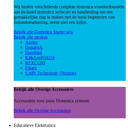
Wij bieden verschillende complete domotica voordeelbundels
aan inclusief domoticz software en handleiding om een
gemakkelijke stap te maken met de basis beginselen van
huisautomatisering, neem snel een kijkje.
Bekijk alle Domotica Starter sets
Bekijk alle merken
Aeotec
Danalock
Doorbird
KlikAanKlikUit
RFXCOM
Fibaro
UniPi Technology (Neuron)
Bekijk alle Overige Accessoires
Accessoires voor jouw Domotica systeem
Bekijk alle Overige Accessoires
Educatieve Elektronica