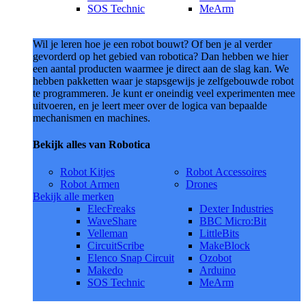
SOS Technic
MeArm
Wil je leren hoe je een robot bouwt? Of ben je al verder
gevorderd op het gebied van robotica? Dan hebben we hier
een aantal producten waarmee je direct aan de slag kan. We
hebben pakketten waar je stapsgewijs je zelfgebouwde robot
te programmeren. Je kunt er oneindig veel experimenten mee
uitvoeren, en je leert meer over de logica van bepaalde
mechanismen en machines.
Bekijk alles van Robotica
Robot Kitjes
Robot Accessoires
Robot Armen
Drones
Bekijk alle merken
ElecFreaks
Dexter Industries
WaveShare
BBC Micro:Bit
Velleman
LittleBits
CircuitScribe
MakeBlock
Elenco Snap Circuit
Ozobot
Makedo
Arduino
SOS Technic
MeArm