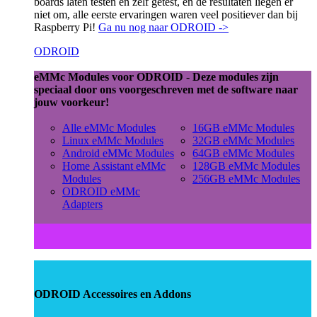
boards laten testen en zelf getest, en de resultaten liegen er
niet om, alle eerste ervaringen waren veel positiever dan bij
Raspberry Pi!
Ga nu nog naar ODROID ->
ODROID
eMMc Modules voor ODROID - Deze modules zijn
speciaal door ons voorgeschreven met de software naar
jouw voorkeur!
Alle eMMc Modules
16GB eMMc Modules
Linux eMMc Modules
32GB eMMc Modules
Android eMMc Modules
64GB eMMc Modules
Home Assistant eMMc
128GB eMMc Modules
Modules
256GB eMMc Modules
ODROID eMMc
Adapters
ODROID Accessoires en Addons