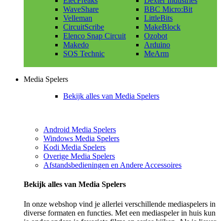
ElecFreaks
Dexter Industries
WaveShare
BBC Micro:Bit
Velleman
LittleBits
CircuitScribe
MakeBlock
Elenco Snap Circuit
Ozobot
Makedo
Arduino
SOS Technic
MeArm
Media Spelers
Bekijk alles van Media Spelers
Android Media Spelers
Windows Media Spelers
Kodi Media Spelers
Overige Media Spelers
Afstandsbedieningen en Andere Accessoires
Bekijk alles van Media Spelers
In onze webshop vind je allerlei verschillende mediaspelers in
diverse formaten en functies. Met een mediaspeler in huis kun