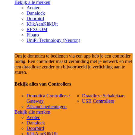
Bekijk alle merken
Aeotec
Danalock
Doorbird
KlikAanKlikUit
RFXCOM
Fibaro
UniPi Technology (Neuron)
Om je domotica te bedienen via een app heb je een controller
nodig. Een controller maakt verbinding met je netwerk en met
een draadloze zender om bijvoorbeeld je verlichting aan te
sturen.
Bekijk alles van Controllers
Domotica Controllers /
Draadloze Schakelaars
Gateway
USB Controllers
Afstandsbedieningen
Bekijk alle merken
Aeotec
Danalock
Doorbird
KlikAanKlikUit