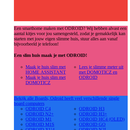
Een smarthome maken met ODROID? Wij hebben alvast een
aantal kitjes voor jou samengesteld, zodat je gemakkelijk kan
starten met jouw eigen slimme huis, stuur alles aan vanaf
bijvoorbeeld je telefoon!
Een slim huis maak je met ODROID!
Maak je huis slim met
Lees je slimme meter uit
HOME ASSISTANT
met DOMOTICZ en
Maak je huis slim met
ODROID
DOMOTICZ
Bekijk alle Boards, Odroid heeft veel verschillende single
board computers
ODROID C4
ODROID H3
ODROID N2+
ODROID H3+
ODROID M1
ODROID HC4 (OLED)
ODROID M1S
ODROID GO
ODROID XU4
ODROID N2L