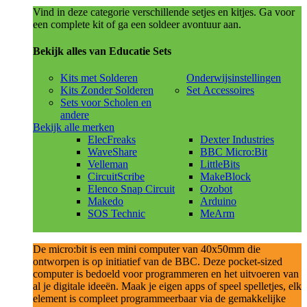
Vind in deze categorie verschillende setjes en kitjes. Ga voor
een complete kit of ga een soldeer avontuur aan.
Bekijk alles van Educatie Sets
Kits met Solderen
Onderwijsinstellingen
Kits Zonder Solderen
Set Accessoires
Sets voor Scholen en
andere
Bekijk alle merken
ElecFreaks
Dexter Industries
WaveShare
BBC Micro:Bit
Velleman
LittleBits
CircuitScribe
MakeBlock
Elenco Snap Circuit
Ozobot
Makedo
Arduino
SOS Technic
MeArm
De micro:bit is een mini computer van 40x50mm die
ontworpen is op initiatief van de BBC. Deze pocket-sized
computer is bedoeld voor programmeren en het uitvoeren van
al je digitale ideeën. Maak je eigen apps of speel spelletjes, elk
element is compleet programmeerbaar via de gemakkelijke