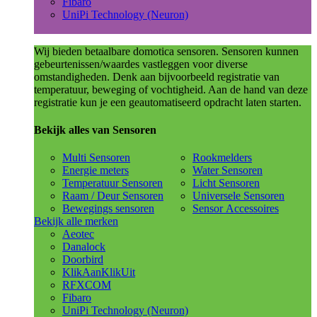
Fibaro
UniPi Technology (Neuron)
Wij bieden betaalbare domotica sensoren. Sensoren kunnen
gebeurtenissen/waardes vastleggen voor diverse
omstandigheden. Denk aan bijvoorbeeld registratie van
temperatuur, beweging of vochtigheid. Aan de hand van deze
registratie kun je een geautomatiseerd opdracht laten starten.
Bekijk alles van Sensoren
Multi Sensoren
Rookmelders
Energie meters
Water Sensoren
Temperatuur Sensoren
Licht Sensoren
Raam / Deur Sensoren
Universele Sensoren
Bewegings sensoren
Sensor Accessoires
Bekijk alle merken
Aeotec
Danalock
Doorbird
KlikAanKlikUit
RFXCOM
Fibaro
UniPi Technology (Neuron)