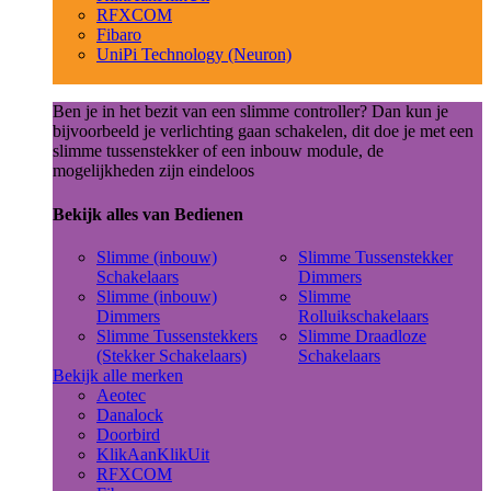
RFXCOM
Fibaro
UniPi Technology (Neuron)
Ben je in het bezit van een slimme controller? Dan kun je
bijvoorbeeld je verlichting gaan schakelen, dit doe je met een
slimme tussenstekker of een inbouw module, de
mogelijkheden zijn eindeloos
Bekijk alles van Bedienen
Slimme (inbouw)
Slimme Tussenstekker
Schakelaars
Dimmers
Slimme (inbouw)
Slimme
Dimmers
Rolluikschakelaars
Slimme Tussenstekkers
Slimme Draadloze
(Stekker Schakelaars)
Schakelaars
Bekijk alle merken
Aeotec
Danalock
Doorbird
KlikAanKlikUit
RFXCOM