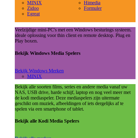
MINIX
Himedia
Zidoo
Formuler
Egreat
Veelzijdige mini-PC's met een Windows besturings systeem.
ideale oplossing voor thin client en remote desktop. Plug en
Play boxen.
Bekijk Windows Media Spelers
Bekijk Windows Merken
MINIX
Bekijk alle soorten films, series en andere media vanaf uw
NAS, USB drive, harde schijf, laptop en nog veel meer met
de kodi mediaspeler. Deze mediaspelers zijn uitermate
geschikt om muziek, afbeeldingen of iets dergelijks af te
spelen via een smartphone of tablet.
Bekijk alle Kodi Media Spelers