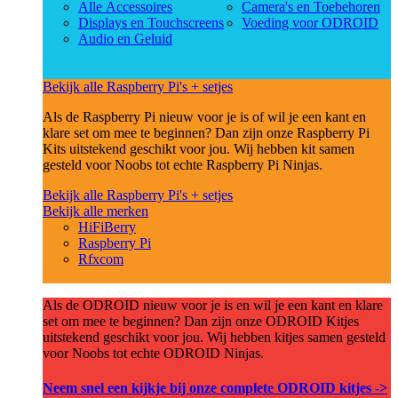
Alle Accessoires
Camera's en Toebehoren
Displays en Touchscreens
Voeding voor ODROID
Audio en Geluid
Bekijk alle Raspberry Pi's + setjes
Als de Raspberry Pi nieuw voor je is of wil je een kant en
klare set om mee te beginnen? Dan zijn onze Raspberry Pi
Kits uitstekend geschikt voor jou. Wij hebben kit samen
gesteld voor Noobs tot echte Raspberry Pi Ninjas.
Bekijk alle Raspberry Pi's + setjes
Bekijk alle merken
HiFiBerry
Raspberry Pi
Rfxcom
Als de ODROID nieuw voor je is en wil je een kant en klare
set om mee te beginnen? Dan zijn onze ODROID Kitjes
uitstekend geschikt voor jou. Wij hebben kitjes samen gesteld
voor Noobs tot echte ODROID Ninjas.
Neem snel een kijkje bij onze complete ODROID kitjes ->