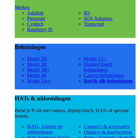
Merken
Adafruit
RS
Pimoroni
SOS Solutions
Cyntech
Transcend
Raspberry Pi
Behuizingen
Model 2B
Model 3A+
Model 3B
Display/Touch
Model 3B+
behuizingen
Model 4B
Camera behuizingen
Model Zero
Bekijk alle behuizingen
HATs & uitbreidingen
Breid je Pi uit met camera, display/touch, HATs of speciale
boards.
HATs, Addons en
Camera’s & accessoires
uitbreidingen
Displays & touchscreens
SOS Solutions HAT's
Retro / Nintendo (RetroPi)