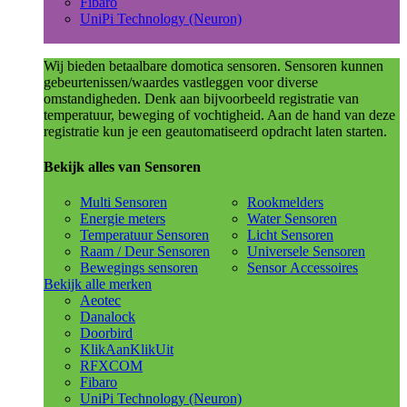
Fibaro
UniPi Technology (Neuron)
Wij bieden betaalbare domotica sensoren. Sensoren kunnen
gebeurtenissen/waardes vastleggen voor diverse
omstandigheden. Denk aan bijvoorbeeld registratie van
temperatuur, beweging of vochtigheid. Aan de hand van deze
registratie kun je een geautomatiseerd opdracht laten starten.
Bekijk alles van Sensoren
Multi Sensoren
Rookmelders
Energie meters
Water Sensoren
Temperatuur Sensoren
Licht Sensoren
Raam / Deur Sensoren
Universele Sensoren
Bewegings sensoren
Sensor Accessoires
Bekijk alle merken
Aeotec
Danalock
Doorbird
KlikAanKlikUit
RFXCOM
Fibaro
UniPi Technology (Neuron)