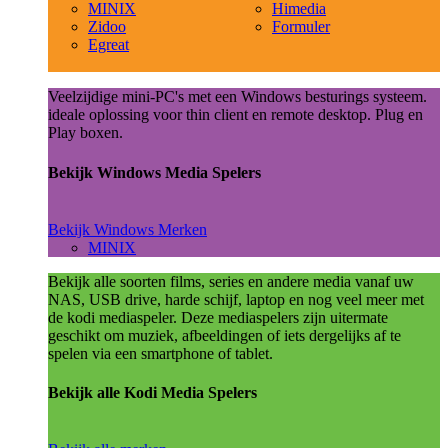
MINIX
Himedia
Zidoo
Formuler
Egreat
Veelzijdige mini-PC's met een Windows besturings systeem.
ideale oplossing voor thin client en remote desktop. Plug en
Play boxen.
Bekijk Windows Media Spelers
Bekijk Windows Merken
MINIX
Bekijk alle soorten films, series en andere media vanaf uw
NAS, USB drive, harde schijf, laptop en nog veel meer met
de kodi mediaspeler. Deze mediaspelers zijn uitermate
geschikt om muziek, afbeeldingen of iets dergelijks af te
spelen via een smartphone of tablet.
Bekijk alle Kodi Media Spelers