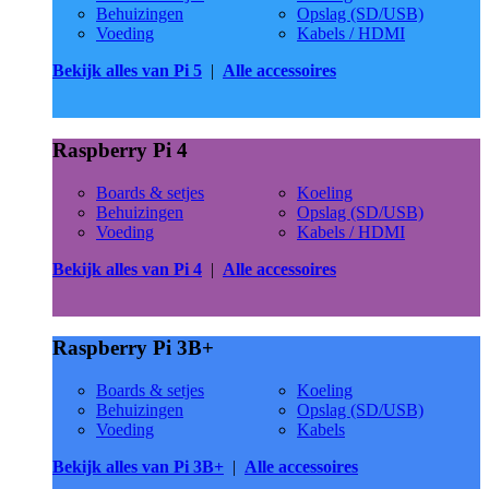
Behuizingen
Opslag (SD/USB)
Voeding
Kabels / HDMI
Bekijk alles van Pi 5
|
Alle accessoires
Raspberry Pi 4
Boards & setjes
Koeling
Behuizingen
Opslag (SD/USB)
Voeding
Kabels / HDMI
Bekijk alles van Pi 4
|
Alle accessoires
Raspberry Pi 3B+
Boards & setjes
Koeling
Behuizingen
Opslag (SD/USB)
Voeding
Kabels
Bekijk alles van Pi 3B+
|
Alle accessoires