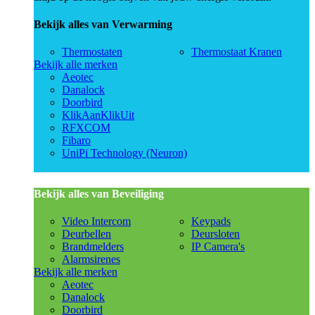
Bekijk alles van Verwarming
Thermostaten
Thermostaat Kranen
Bekijk alle merken
Aeotec
Danalock
Doorbird
KlikAanKlikUit
RFXCOM
Fibaro
UniPi Technology (Neuron)
Bekijk alles van Beveiliging
Video Intercom
Keypads
Deurbellen
Deursloten
Brandmelders
IP Camera's
Alarmsirenes
Bekijk alle merken
Aeotec
Danalock
Doorbird