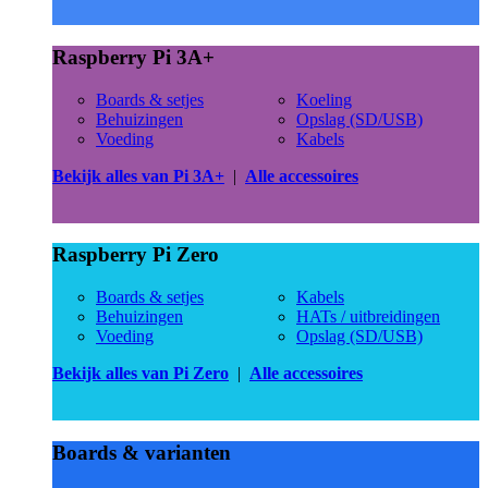
Raspberry Pi 3A+
Boards & setjes
Koeling
Behuizingen
Opslag (SD/USB)
Voeding
Kabels
Bekijk alles van Pi 3A+
|
Alle accessoires
Raspberry Pi Zero
Boards & setjes
Kabels
Behuizingen
HATs / uitbreidingen
Voeding
Opslag (SD/USB)
Bekijk alles van Pi Zero
|
Alle accessoires
Boards & varianten