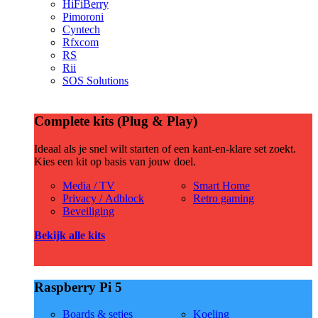
HiFiBerry
Pimoroni
Cyntech
Rfxcom
RS
Rii
SOS Solutions
Complete kits (Plug & Play)
Ideaal als je snel wilt starten of een kant-en-klare set zoekt.
Kies een kit op basis van jouw doel.
Media / TV
Smart Home
Privacy / Adblock
Retro gaming
Beveiliging
Bekijk alle kits
Raspberry Pi 5
Boards & setjes
Koeling