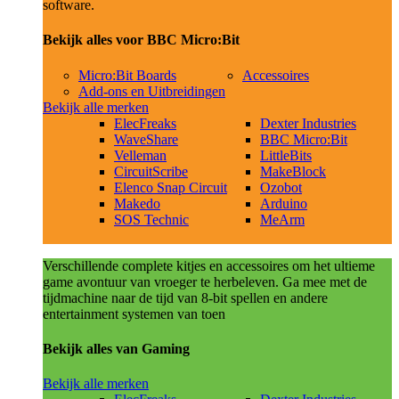
software.
Bekijk alles voor BBC Micro:Bit
Micro:Bit Boards
Accessoires
Add-ons en Uitbreidingen
Bekijk alle merken
ElecFreaks
Dexter Industries
WaveShare
BBC Micro:Bit
Velleman
LittleBits
CircuitScribe
MakeBlock
Elenco Snap Circuit
Ozobot
Makedo
Arduino
SOS Technic
MeArm
Verschillende complete kitjes en accessoires om het ultieme
game avontuur van vroeger te herbeleven. Ga mee met de
tijdmachine naar de tijd van 8-bit spellen en andere
entertainment systemen van toen
Bekijk alles van Gaming
Bekijk alle merken