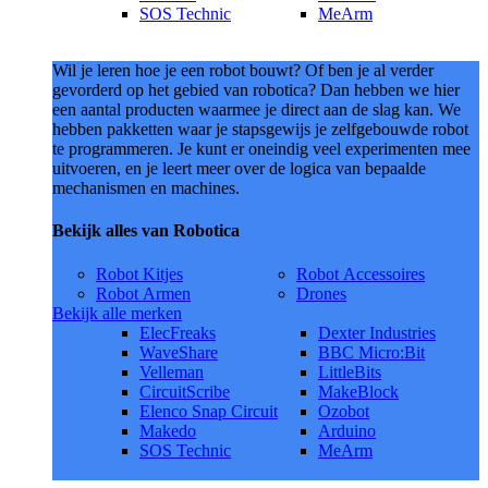
SOS Technic
MeArm
Wil je leren hoe je een robot bouwt? Of ben je al verder
gevorderd op het gebied van robotica? Dan hebben we hier
een aantal producten waarmee je direct aan de slag kan. We
hebben pakketten waar je stapsgewijs je zelfgebouwde robot
te programmeren. Je kunt er oneindig veel experimenten mee
uitvoeren, en je leert meer over de logica van bepaalde
mechanismen en machines.
Bekijk alles van Robotica
Robot Kitjes
Robot Accessoires
Robot Armen
Drones
Bekijk alle merken
ElecFreaks
Dexter Industries
WaveShare
BBC Micro:Bit
Velleman
LittleBits
CircuitScribe
MakeBlock
Elenco Snap Circuit
Ozobot
Makedo
Arduino
SOS Technic
MeArm