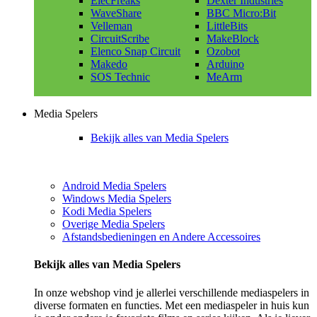
ElecFreaks
Dexter Industries
WaveShare
BBC Micro:Bit
Velleman
LittleBits
CircuitScribe
MakeBlock
Elenco Snap Circuit
Ozobot
Makedo
Arduino
SOS Technic
MeArm
Media Spelers
Bekijk alles van Media Spelers
Android Media Spelers
Windows Media Spelers
Kodi Media Spelers
Overige Media Spelers
Afstandsbedieningen en Andere Accessoires
Bekijk alles van Media Spelers
In onze webshop vind je allerlei verschillende mediaspelers in
diverse formaten en functies. Met een mediaspeler in huis kun