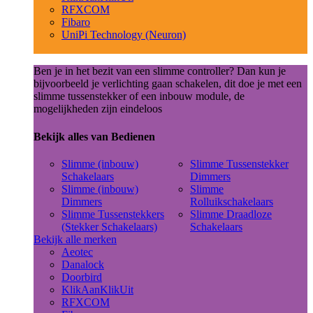
RFXCOM
Fibaro
UniPi Technology (Neuron)
Ben je in het bezit van een slimme controller? Dan kun je
bijvoorbeeld je verlichting gaan schakelen, dit doe je met een
slimme tussenstekker of een inbouw module, de
mogelijkheden zijn eindeloos
Bekijk alles van Bedienen
Slimme (inbouw)
Slimme Tussenstekker
Schakelaars
Dimmers
Slimme (inbouw)
Slimme
Dimmers
Rolluikschakelaars
Slimme Tussenstekkers
Slimme Draadloze
(Stekker Schakelaars)
Schakelaars
Bekijk alle merken
Aeotec
Danalock
Doorbird
KlikAanKlikUit
RFXCOM