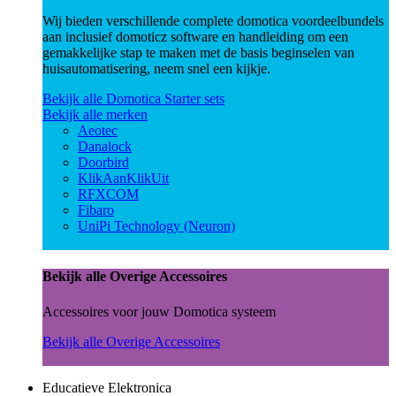
Wij bieden verschillende complete domotica voordeelbundels
aan inclusief domoticz software en handleiding om een
gemakkelijke stap te maken met de basis beginselen van
huisautomatisering, neem snel een kijkje.
Bekijk alle Domotica Starter sets
Bekijk alle merken
Aeotec
Danalock
Doorbird
KlikAanKlikUit
RFXCOM
Fibaro
UniPi Technology (Neuron)
Bekijk alle Overige Accessoires
Accessoires voor jouw Domotica systeem
Bekijk alle Overige Accessoires
Educatieve Elektronica