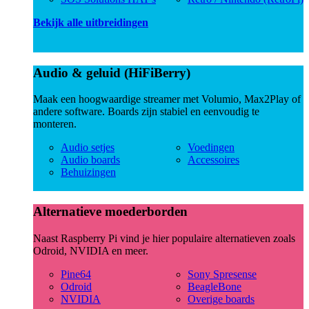
Bekijk alle uitbreidingen
Audio & geluid (HiFiBerry)
Maak een hoogwaardige streamer met Volumio, Max2Play of
andere software. Boards zijn stabiel en eenvoudig te
monteren.
Audio setjes
Voedingen
Audio boards
Accessoires
Behuizingen
Alternatieve moederborden
Naast Raspberry Pi vind je hier populaire alternatieven zoals
Odroid, NVIDIA en meer.
Pine64
Sony Spresense
Odroid
BeagleBone
NVIDIA
Overige boards