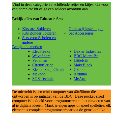
Vind in deze categorie verschillende setjes en kitjes. Ga voor
een complete kit of ga een soldeer avontuur aan.
Bekijk alles van Educatie Sets
Kits met Solderen
Onderwijsinstellingen
Kits Zonder Solderen
Set Accessoires
Sets voor Scholen en
andere
Bekijk alle merken
ElecFreaks
Dexter Industries
WaveShare
BBC Micro:Bit
Velleman
LittleBits
CircuitScribe
MakeBlock
Elenco Snap Circuit
Ozobot
Makedo
Arduino
SOS Technic
MeArm
De micro:bit is een mini computer van 40x50mm die
ontworpen is op initiatief van de BBC. Deze pocket-sized
computer is bedoeld voor programmeren en het uitvoeren van
al je digitale ideeën. Maak je eigen apps of speel spelletjes, elk
element is compleet programmeerbaar via de gemakkelijke