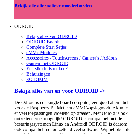
Bekijk alle alternatieve moederborden
ODROID
Bekijk alles van ODROID
ODROID Boards
Complete Start Setjes
eMMc Modules
Accessoires / Touchscreens / Camera's / Addons
Gamen met ODROID
Een slim huis maken?
Behuizingen
SO-DIMM
Bekijk alles van en voor ODROID ->
De Odroid is een single board computer, een goed alternatief
voor de Raspberry Pi. Met een eMMC-opslagmodule kun je
er veel toepassingen vloeiend op draaien. Met Odroid is ook
ontzettend veel mogelijk! ODROID is compatibel met de
besturingssystemen Linux en Android! ODROID is daarom
ook compatibel met ontzettend veel software. Wij hebbben de