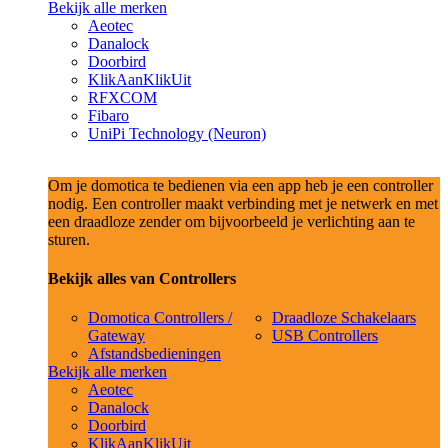
Bekijk alle merken
Aeotec
Danalock
Doorbird
KlikAanKlikUit
RFXCOM
Fibaro
UniPi Technology (Neuron)
Om je domotica te bedienen via een app heb je een controller
nodig. Een controller maakt verbinding met je netwerk en met
een draadloze zender om bijvoorbeeld je verlichting aan te
sturen.
Bekijk alles van Controllers
Domotica Controllers /
Draadloze Schakelaars
Gateway
USB Controllers
Afstandsbedieningen
Bekijk alle merken
Aeotec
Danalock
Doorbird
KlikAanKlikUit