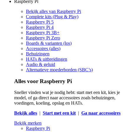
Raspberry Pi
Bekijk alles van Raspberry Pi
Complete kits (Plug & Play)
Raspberry Pi 5
Raspberry Pi 4
Raspberry Pi 3B+
Raspberry Pi Zero
Boards & varianten (los)
Accessoires (alles)
Behuizingen
HATs & uitbreidingen
Audio & geluid
Alternatieve moederborden (SBC’s)
Alles voor Raspberry Pi
Sneller vinden wat je nodig hebt: start met een kit, kies je
model, of ga direct naar accessoires zoals behuizingen,
voedingen, koeling, opslag en HATs.
Bekijk alles
|
Start met een kit
|
Ga naar accessoires
Bekijk merken
Raspberry Pi