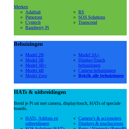
Merken
Adafruit
RS
Pimoroni
SOS Solutions
Cyntech
Transcend
Raspberry Pi
Behuizingen
Model 2B
Model 3A+
Model 3B
Display/Touch
Model 3B+
behuizingen
Model 4B
Camera behuizingen
Model Zero
Bekijk alle behuizingen
HATs & uitbreidingen
Breid je Pi uit met camera, display/touch, HATs of speciale
boards.
HATs, Addons en
Camera’s & accessoires
uitbreidingen
Displays & touchscreens
SOS Solutions HAT's
Retro / Nintendo (RetroPi)