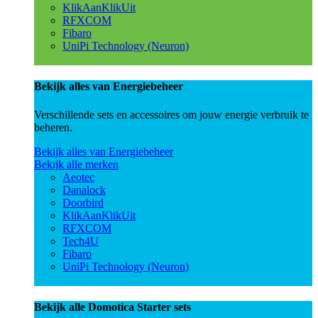
KlikAanKlikUit
RFXCOM
Fibaro
UniPi Technology (Neuron)
Bekijk alles van Energiebeheer
Verschillende sets en accessoires om jouw energie verbruik te
beheren.
Bekijk alles van Energiebeheer
Bekijk alle merken
Aeotec
Danalock
Doorbird
KlikAanKlikUit
RFXCOM
Tech4U
Fibaro
UniPi Technology (Neuron)
Bekijk alle Domotica Starter sets