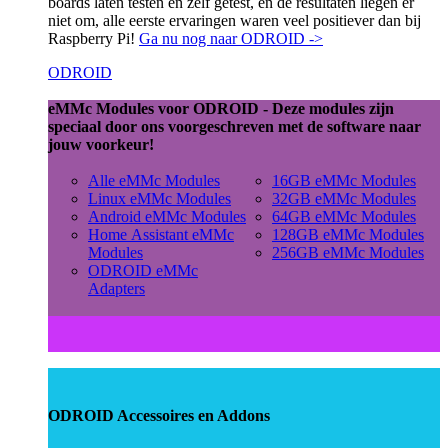
boards laten testen en zelf getest, en de resultaten liegen er
niet om, alle eerste ervaringen waren veel positiever dan bij
Raspberry Pi!
Ga nu nog naar ODROID ->
ODROID
eMMc Modules voor ODROID - Deze modules zijn
speciaal door ons voorgeschreven met de software naar
jouw voorkeur!
Alle eMMc Modules
16GB eMMc Modules
Linux eMMc Modules
32GB eMMc Modules
Android eMMc Modules
64GB eMMc Modules
Home Assistant eMMc
128GB eMMc Modules
Modules
256GB eMMc Modules
ODROID eMMc
Adapters
ODROID Accessoires en Addons