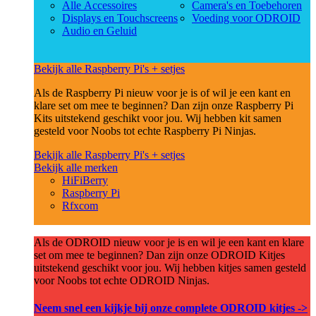
Alle Accessoires
Camera's en Toebehoren
Displays en Touchscreens
Voeding voor ODROID
Audio en Geluid
Bekijk alle Raspberry Pi's + setjes
Als de Raspberry Pi nieuw voor je is of wil je een kant en
klare set om mee te beginnen? Dan zijn onze Raspberry Pi
Kits uitstekend geschikt voor jou. Wij hebben kit samen
gesteld voor Noobs tot echte Raspberry Pi Ninjas.
Bekijk alle Raspberry Pi's + setjes
Bekijk alle merken
HiFiBerry
Raspberry Pi
Rfxcom
Als de ODROID nieuw voor je is en wil je een kant en klare
set om mee te beginnen? Dan zijn onze ODROID Kitjes
uitstekend geschikt voor jou. Wij hebben kitjes samen gesteld
voor Noobs tot echte ODROID Ninjas.
Neem snel een kijkje bij onze complete ODROID kitjes ->