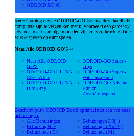
ODROID XU4Q
Retro Gaming met de ODROID-GO Boards, deze handheld
computers zijn te vergelijken met bijvoorbeeld een gameboy
advance, maar sommige modellen zijn zelfs zo krachtig dat je
er PSP spellen op kunt spelen!
Naar Alle ODROID GO'S ->
Naar Alle ODROID
ODROID-GO Super -
GO'S
Grijs
ODROID-GO ULTRA
ODROID-GO Super -
Clear White
Wit/Transparant
ODROID-GO ULTRA
ODROID-GO Advance
Dim Gray
Edition -
Zwart/Transparant
Bescherm jouw ODROID Board optimaal met een van onze
behuizingen.
Alle Behuizingen
Behuizingen H3(+)
Behuizing N2+
Behuizingen Xu4(Q)
Behuizingen C4
Behuizingen M1