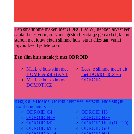
Een smarthome maken met ODROID? Wij hebben alvast een
aantal kitjes voor jou samengesteld, zodat je gemakkelijk kan
starten met jouw eigen slimme huis, stuur alles aan vanaf
bijvoorbeeld je telefoon!
Een slim huis maak je met ODROID!
Maak je huis slim met
Lees je slimme meter uit
HOME ASSISTANT
met DOMOTICZ en
Maak je huis slim met
ODROID
DOMOTICZ
Bekijk alle Boards, Odroid heeft veel verschillende single
board computers
ODROID C4
ODROID H3
ODROID N2+
ODROID H3+
ODROID M1
ODROID HC4 (OLED)
ODROID M1S
ODROID GO
ODROID XU4
ODROID N2L