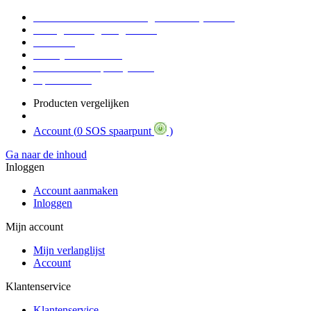
Voor 16:30 Besteld = Morgen in huis (werkdag)
90 dagen niet goed geld terug
Educatief
Zakelijke Voordelen
SOS Member spaarsysteem
Tips / BLOG
Producten vergelijken
Account (
0 SOS spaarpunt
)
Ga naar de inhoud
Inloggen
Account aanmaken
Inloggen
Mijn account
Mijn verlanglijst
Account
Klantenservice
Klantenservice