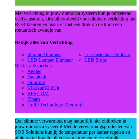
Met verlichting in jouw domotica systeem kun je ontzettend
veel aansturen, kies bijvoorbeeld voor dimbare verlichting met
RGB kleuren en maak er met een druk op de knop een
romantisch avondje van.
Bekijk alles van Verlichting
Slimme Dimmers
Tussenstekker Dimbaar
LED Lampen Dimbaar
LED Strips
Bekijk alle merken
Aeotec
Danalock
Doorbird
KlikAanKlikUit
RFXCOM
Fibaro
UniPi Technology (Neuron)
Een slimme verwarming mag natuurlijk niet ontbreken in
jouw domotica systeem! Met de verwarmingsproducten van
SOS Solutions kun jij de temperatuur per kamer regelen en
altijd op de hoogte blijven van jouw energie verbruik.