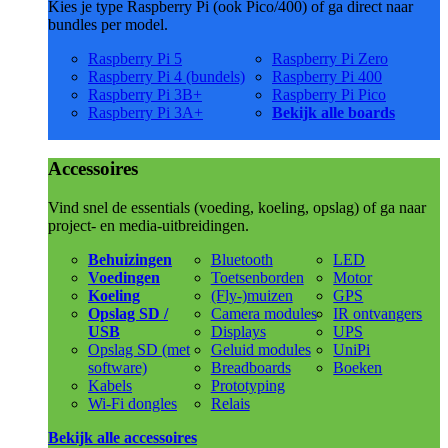
Kies je type Raspberry Pi (ook Pico/400) of ga direct naar
bundles per model.
Raspberry Pi 5
Raspberry Pi Zero
Raspberry Pi 4 (bundels)
Raspberry Pi 400
Raspberry Pi 3B+
Raspberry Pi Pico
Raspberry Pi 3A+
Bekijk alle boards
Accessoires
Vind snel de essentials (voeding, koeling, opslag) of ga naar
project- en media-uitbreidingen.
Behuizingen
Bluetooth
LED
Voedingen
Toetsenborden
Motor
Koeling
(Fly-)muizen
GPS
Opslag SD /
Camera modules
IR ontvangers
USB
Displays
UPS
Opslag SD (met
Geluid modules
UniPi
software)
Breadboards
Boeken
Kabels
Prototyping
Wi-Fi dongles
Relais
Bekijk alle accessoires