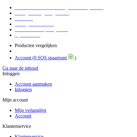
Voor 16:30 Besteld = Morgen in huis (werkdag)
90 dagen niet goed geld terug
Educatief
Zakelijke Voordelen
SOS Member spaarsysteem
Tips / BLOG
Producten vergelijken
Account (
0 SOS spaarpunt
)
Ga naar de inhoud
Inloggen
Account aanmaken
Inloggen
Mijn account
Mijn verlanglijst
Account
Klantenservice
Klantenservice