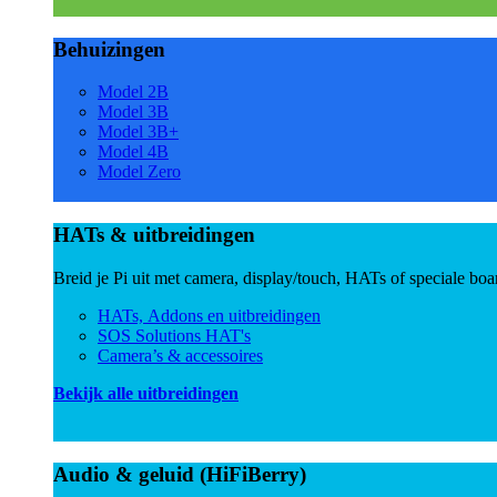
Behuizingen
Model 2B
Model 3B
Model 3B+
Model 4B
Model Zero
HATs & uitbreidingen
Breid je Pi uit met camera, display/touch, HATs of speciale boa
HATs, Addons en uitbreidingen
SOS Solutions HAT's
Camera’s & accessoires
Bekijk alle uitbreidingen
Audio & geluid (HiFiBerry)