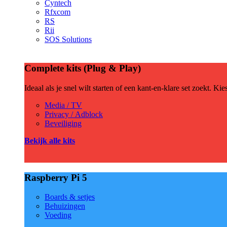
Cyntech
Rfxcom
RS
Rii
SOS Solutions
Complete kits (Plug & Play)
Ideaal als je snel wilt starten of een kant-en-klare set zoekt. Ki
Media / TV
Privacy / Adblock
Beveiliging
Bekijk alle kits
Raspberry Pi 5
Boards & setjes
Behuizingen
Voeding