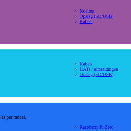
Koeling
Opslag (SD/USB)
Kabels
Kabels
HATs / uitbreidingen
Opslag (SD/USB)
dles per model.
Raspberry Pi Zero