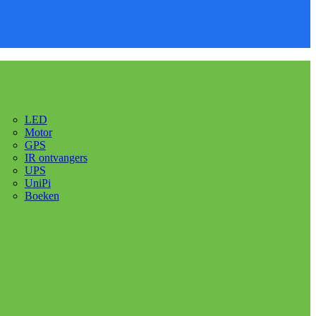
LED
Motor
GPS
IR ontvangers
UPS
UniPi
Boeken