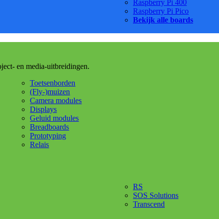
Raspberry Pi 400
Raspberry Pi Pico
Bekijk alle boards
oject- en media-uitbreidingen.
Toetsenborden
(Fly-)muizen
Camera modules
Displays
Geluid modules
Breadboards
Prototyping
Relais
RS
SOS Solutions
Transcend