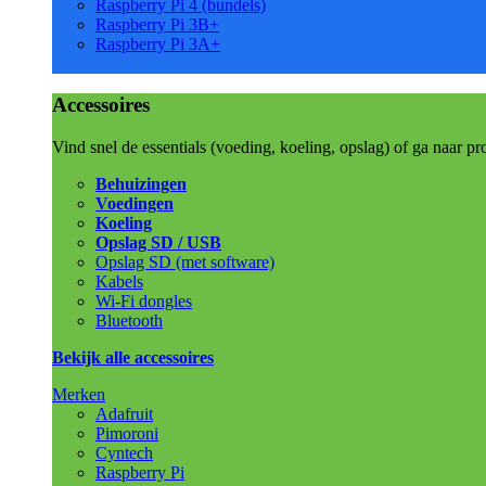
Raspberry Pi 4 (bundels)
Raspberry Pi 3B+
Raspberry Pi 3A+
Accessoires
Vind snel de essentials (voeding, koeling, opslag) of ga naar pr
Behuizingen
Voedingen
Koeling
Opslag SD / USB
Opslag SD (met software)
Kabels
Wi-Fi dongles
Bluetooth
Bekijk alle accessoires
Merken
Adafruit
Pimoroni
Cyntech
Raspberry Pi