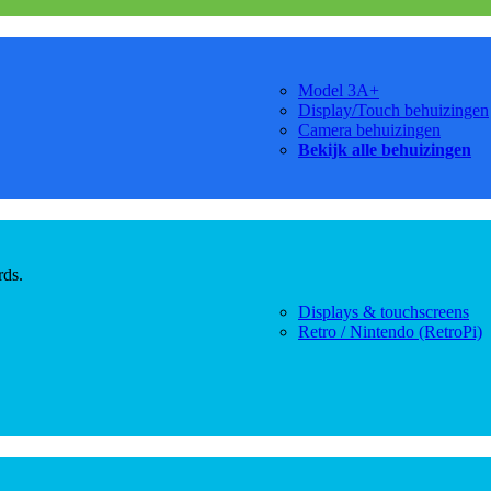
Model 3A+
Display/Touch behuizingen
Camera behuizingen
Bekijk alle behuizingen
rds.
Displays & touchscreens
Retro / Nintendo (RetroPi)