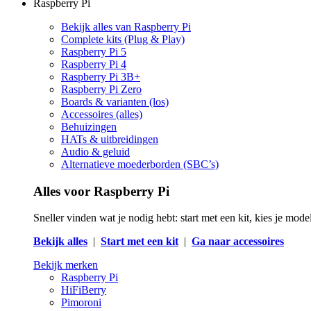
Raspberry Pi
Bekijk alles van Raspberry Pi
Complete kits (Plug & Play)
Raspberry Pi 5
Raspberry Pi 4
Raspberry Pi 3B+
Raspberry Pi Zero
Boards & varianten (los)
Accessoires (alles)
Behuizingen
HATs & uitbreidingen
Audio & geluid
Alternatieve moederborden (SBC’s)
Alles voor Raspberry Pi
Sneller vinden wat je nodig hebt: start met een kit, kies je mod
Bekijk alles
|
Start met een kit
|
Ga naar accessoires
Bekijk merken
Raspberry Pi
HiFiBerry
Pimoroni