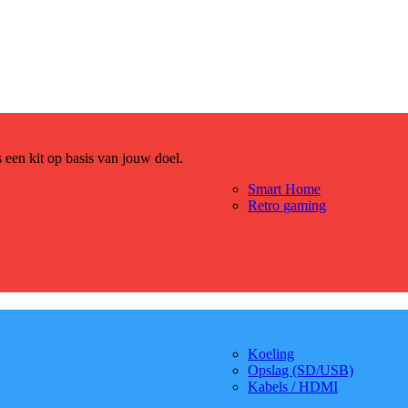
es een kit op basis van jouw doel.
Smart Home
Retro gaming
Koeling
Opslag (SD/USB)
Kabels / HDMI