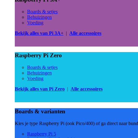
Boards & setjes
Behuizingen
Voeding
Bekijk alles van Pi 3A+
|
Alle accessoires
Raspberry Pi Zero
Boards & setjes
Behuizingen
Voeding
Bekijk alles van Pi Zero
|
Alle accessoires
Boards & varianten
Kies je type Raspberry Pi (ook Pico/400) of ga direct naar bun
Raspberry Pi 5