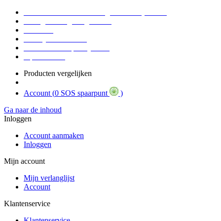
Voor 16:30 Besteld = Morgen in huis (werkdag)
90 dagen niet goed geld terug
Educatief
Zakelijke Voordelen
SOS Member spaarsysteem
Tips / BLOG
Producten vergelijken
Account (
0 SOS spaarpunt
)
Ga naar de inhoud
Inloggen
Account aanmaken
Inloggen
Mijn account
Mijn verlanglijst
Account
Klantenservice
Klantenservice