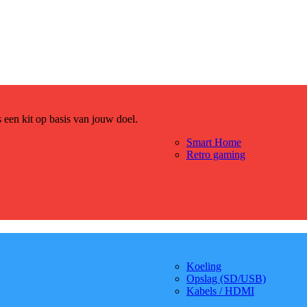
es een kit op basis van jouw doel.
Smart Home
Retro gaming
Koeling
Opslag (SD/USB)
Kabels / HDMI