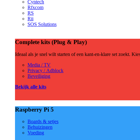
Cyntech
Rfxcom
RS
Rii
SOS Solutions
Complete kits (Plug & Play)
Ideaal als je snel wilt starten of een kant-en-klare set zoekt. Ki
Media / TV
Privacy / Adblock
Beveiliging
Bekijk alle kits
Raspberry Pi 5
Boards & setjes
Behuizingen
Voeding