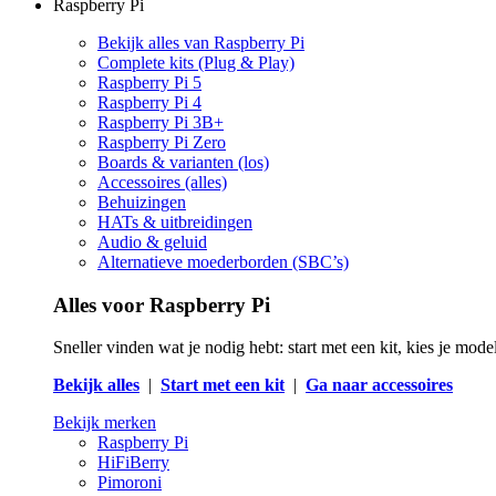
Raspberry Pi
Bekijk alles van Raspberry Pi
Complete kits (Plug & Play)
Raspberry Pi 5
Raspberry Pi 4
Raspberry Pi 3B+
Raspberry Pi Zero
Boards & varianten (los)
Accessoires (alles)
Behuizingen
HATs & uitbreidingen
Audio & geluid
Alternatieve moederborden (SBC’s)
Alles voor Raspberry Pi
Sneller vinden wat je nodig hebt: start met een kit, kies je mod
Bekijk alles
|
Start met een kit
|
Ga naar accessoires
Bekijk merken
Raspberry Pi
HiFiBerry
Pimoroni