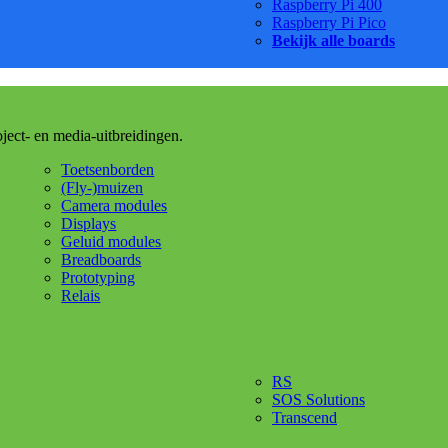
Raspberry Pi 400
Raspberry Pi Pico
Bekijk alle boards
oject- en media-uitbreidingen.
Toetsenborden
(Fly-)muizen
Camera modules
Displays
Geluid modules
Breadboards
Prototyping
Relais
RS
SOS Solutions
Transcend