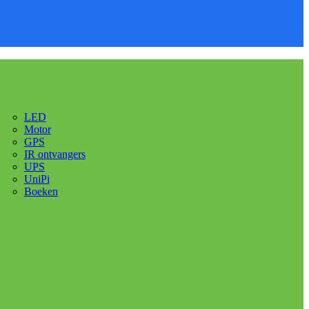
LED
Motor
GPS
IR ontvangers
UPS
UniPi
Boeken