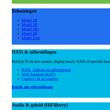
Behuizingen
Model 2B
Model 3B
Model 3B+
Model 4B
Model Zero
HATs & uitbreidingen
Breid je Pi uit met camera, display/touch, HATs of speciale boa
HATs, Addons en uitbreidingen
SOS Solutions HAT's
Camera’s & accessoires
Bekijk alle uitbreidingen
Audio & geluid (HiFiBerry)