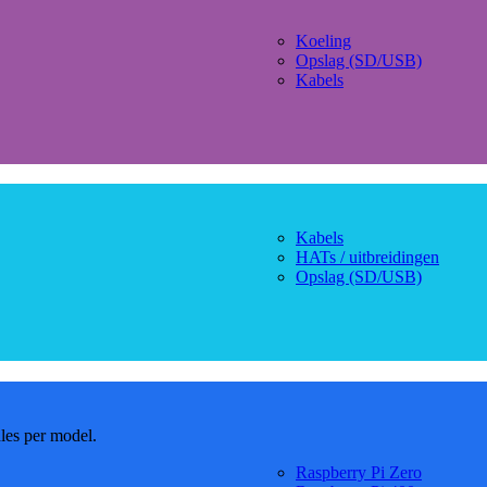
Koeling
Opslag (SD/USB)
Kabels
Kabels
HATs / uitbreidingen
Opslag (SD/USB)
dles per model.
Raspberry Pi Zero