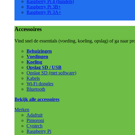
Raspberry Pi 4 (bundels)
Raspberry Pi 3B+
Raspberry Pi 3A+
Accessoires
Vind snel de essentials (voeding, koeling, opslag) of ga naar pr
Behuizingen
Voedingen
Koeling
Opslag SD / USB
Opslag SD (met software)
Kabels
Wi-Fi dongles
Bluetooth
Bekijk alle accessoires
Merken
Adafruit
Pimoroni
Cyntech
Raspberry Pi