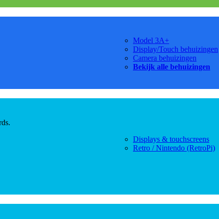
Model 3A+
Display/Touch behuizingen
Camera behuizingen
Bekijk alle behuizingen
rds.
Displays & touchscreens
Retro / Nintendo (RetroPi)