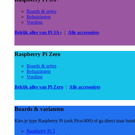
Boards & setjes
Behuizingen
Voeding
Bekijk alles van Pi 3A+
|
Alle accessoires
Raspberry Pi Zero
Boards & setjes
Behuizingen
Voeding
Bekijk alles van Pi Zero
|
Alle accessoires
Boards & varianten
Kies je type Raspberry Pi (ook Pico/400) of ga direct naar bun
Raspberry Pi 5