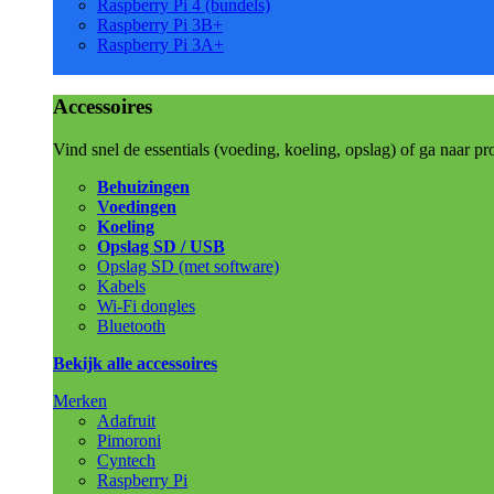
Raspberry Pi 4 (bundels)
Raspberry Pi 3B+
Raspberry Pi 3A+
Accessoires
Vind snel de essentials (voeding, koeling, opslag) of ga naar pr
Behuizingen
Voedingen
Koeling
Opslag SD / USB
Opslag SD (met software)
Kabels
Wi-Fi dongles
Bluetooth
Bekijk alle accessoires
Merken
Adafruit
Pimoroni
Cyntech
Raspberry Pi