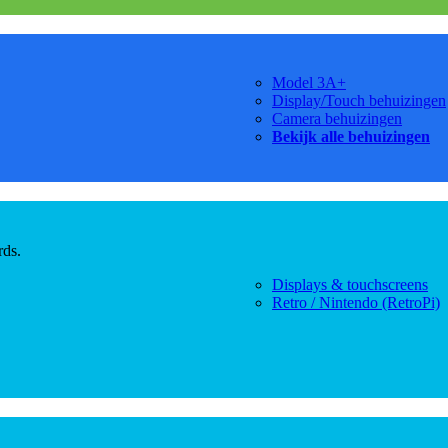
Model 3A+
Display/Touch behuizingen
Camera behuizingen
Bekijk alle behuizingen
rds.
Displays & touchscreens
Retro / Nintendo (RetroPi)