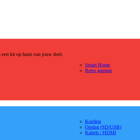
es een kit op basis van jouw doel.
Smart Home
Retro gaming
Koeling
Opslag (SD/USB)
Kabels / HDMI