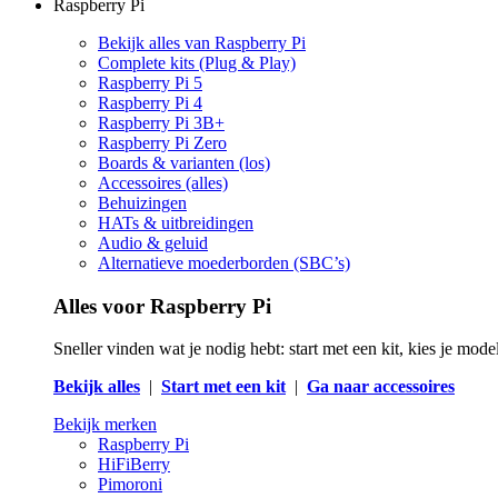
Raspberry Pi
Bekijk alles van Raspberry Pi
Complete kits (Plug & Play)
Raspberry Pi 5
Raspberry Pi 4
Raspberry Pi 3B+
Raspberry Pi Zero
Boards & varianten (los)
Accessoires (alles)
Behuizingen
HATs & uitbreidingen
Audio & geluid
Alternatieve moederborden (SBC’s)
Alles voor Raspberry Pi
Sneller vinden wat je nodig hebt: start met een kit, kies je mod
Bekijk alles
|
Start met een kit
|
Ga naar accessoires
Bekijk merken
Raspberry Pi
HiFiBerry
Pimoroni