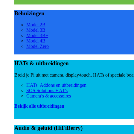
Behuizingen
Model 2B
Model 3B
Model 3B+
Model 4B
Model Zero
HATs & uitbreidingen
Breid je Pi uit met camera, display/touch, HATs of speciale boa
HATs, Addons en uitbreidingen
SOS Solutions HAT's
Camera’s & accessoires
Bekijk alle uitbreidingen
Audio & geluid (HiFiBerry)