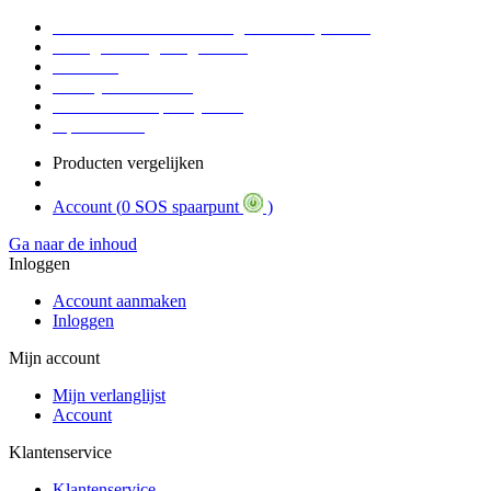
Voor 16:30 Besteld = Morgen in huis (werkdag)
90 dagen niet goed geld terug
Educatief
Zakelijke Voordelen
SOS Member spaarsysteem
Tips / BLOG
Producten vergelijken
Account (
0 SOS spaarpunt
)
Ga naar de inhoud
Inloggen
Account aanmaken
Inloggen
Mijn account
Mijn verlanglijst
Account
Klantenservice
Klantenservice