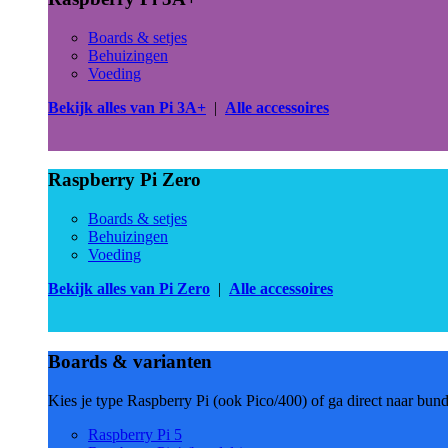
Boards & setjes
Behuizingen
Voeding
Bekijk alles van Pi 3A+
|
Alle accessoires
Raspberry Pi Zero
Boards & setjes
Behuizingen
Voeding
Bekijk alles van Pi Zero
|
Alle accessoires
Boards & varianten
Kies je type Raspberry Pi (ook Pico/400) of ga direct naar bun
Raspberry Pi 5