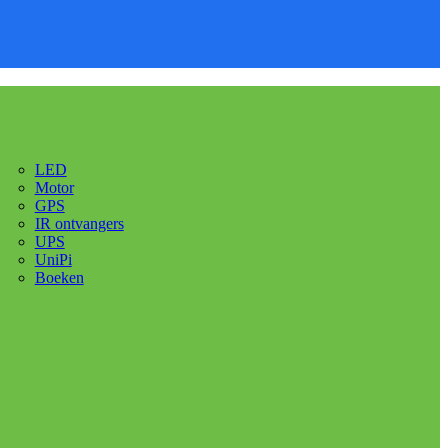
LED
Motor
GPS
IR ontvangers
UPS
UniPi
Boeken