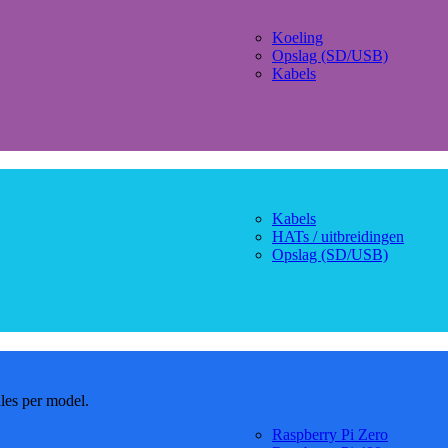
Koeling
Opslag (SD/USB)
Kabels
Kabels
HATs / uitbreidingen
Opslag (SD/USB)
dles per model.
Raspberry Pi Zero