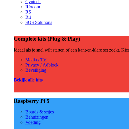
Cyntech
Rfxcom
RS
Rii
SOS Solutions
Complete kits (Plug & Play)
Ideaal als je snel wilt starten of een kant-en-klare set zoekt. Ki
Media / TV
Privacy / Adblock
Beveiliging
Bekijk alle kits
Raspberry Pi 5
Boards & setjes
Behuizingen
Voeding