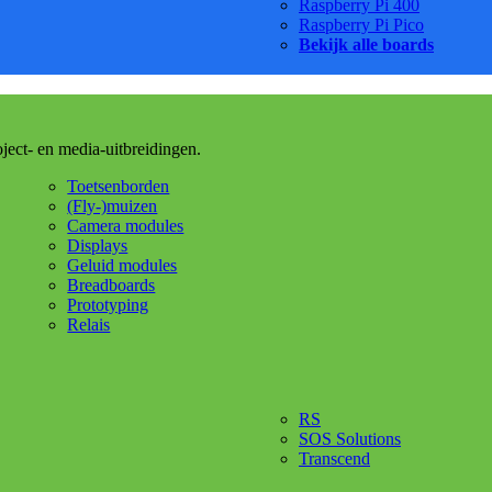
Raspberry Pi 400
Raspberry Pi Pico
Bekijk alle boards
oject- en media-uitbreidingen.
Toetsenborden
(Fly-)muizen
Camera modules
Displays
Geluid modules
Breadboards
Prototyping
Relais
RS
SOS Solutions
Transcend