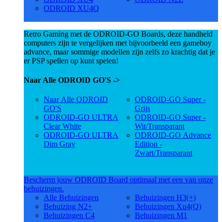
ODROID XU4Q
Retro Gaming met de ODROID-GO Boards, deze handheld
computers zijn te vergelijken met bijvoorbeeld een gameboy
advance, maar sommige modellen zijn zelfs zo krachtig dat je
er PSP spellen op kunt spelen!
Naar Alle ODROID GO'S ->
Naar Alle ODROID
ODROID-GO Super -
GO'S
Grijs
ODROID-GO ULTRA
ODROID-GO Super -
Clear White
Wit/Transparant
ODROID-GO ULTRA
ODROID-GO Advance
Dim Gray
Edition -
Zwart/Transparant
Bescherm jouw ODROID Board optimaal met een van onze
behuizingen.
Alle Behuizingen
Behuizingen H3(+)
Behuizing N2+
Behuizingen Xu4(Q)
Behuizingen C4
Behuizingen M1