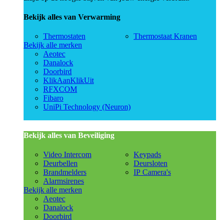
Bekijk alles van Verwarming
Thermostaten
Thermostaat Kranen
Bekijk alle merken
Aeotec
Danalock
Doorbird
KlikAanKlikUit
RFXCOM
Fibaro
UniPi Technology (Neuron)
Bekijk alles van Beveiliging
Video Intercom
Keypads
Deurbellen
Deursloten
Brandmelders
IP Camera's
Alarmsirenes
Bekijk alle merken
Aeotec
Danalock
Doorbird