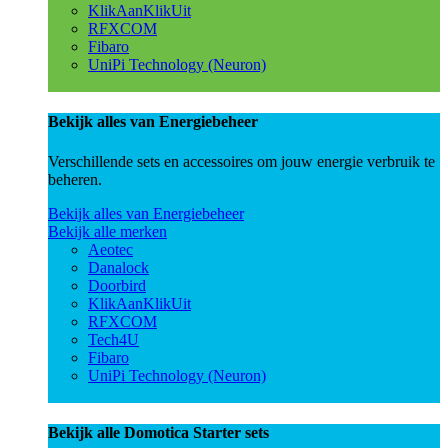
KlikAanKlikUit
RFXCOM
Fibaro
UniPi Technology (Neuron)
Bekijk alles van Energiebeheer
Verschillende sets en accessoires om jouw energie verbruik te
beheren.
Bekijk alles van Energiebeheer
Bekijk alle merken
Aeotec
Danalock
Doorbird
KlikAanKlikUit
RFXCOM
Tech4U
Fibaro
UniPi Technology (Neuron)
Bekijk alle Domotica Starter sets