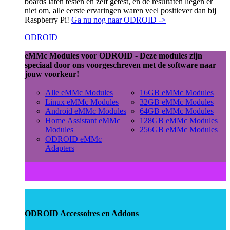
boards laten testen en zelf getest, en de resultaten liegen er
niet om, alle eerste ervaringen waren veel positiever dan bij
Raspberry Pi!
Ga nu nog naar ODROID ->
ODROID
eMMc Modules voor ODROID - Deze modules zijn
speciaal door ons voorgeschreven met de software naar
jouw voorkeur!
Alle eMMc Modules
16GB eMMc Modules
Linux eMMc Modules
32GB eMMc Modules
Android eMMc Modules
64GB eMMc Modules
Home Assistant eMMc
128GB eMMc Modules
Modules
256GB eMMc Modules
ODROID eMMc
Adapters
ODROID Accessoires en Addons