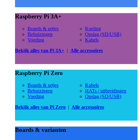
Raspberry Pi 3A+
Boards & setjes
Koeling
Behuizingen
Opslag (SD/USB)
Voeding
Kabels
Bekijk alles van Pi 3A+
|
Alle accessoires
Raspberry Pi Zero
Boards & setjes
Kabels
Behuizingen
HATs / uitbreidingen
Voeding
Opslag (SD/USB)
Bekijk alles van Pi Zero
|
Alle accessoires
Boards & varianten