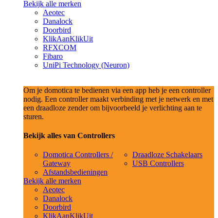
Bekijk alle merken
Aeotec
Danalock
Doorbird
KlikAanKlikUit
RFXCOM
Fibaro
UniPi Technology (Neuron)
Om je domotica te bedienen via een app heb je een controller
nodig. Een controller maakt verbinding met je netwerk en met
een draadloze zender om bijvoorbeeld je verlichting aan te
sturen.
Bekijk alles van Controllers
Domotica Controllers /
Draadloze Schakelaars
Gateway
USB Controllers
Afstandsbedieningen
Bekijk alle merken
Aeotec
Danalock
Doorbird
KlikAanKlikUit