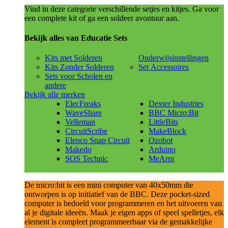
Vind in deze categorie verschillende setjes en kitjes. Ga voor
een complete kit of ga een soldeer avontuur aan.
Bekijk alles van Educatie Sets
Kits met Solderen
Onderwijsinstellingen
Kits Zonder Solderen
Set Accessoires
Sets voor Scholen en
andere
Bekijk alle merken
ElecFreaks
Dexter Industries
WaveShare
BBC Micro:Bit
Velleman
LittleBits
CircuitScribe
MakeBlock
Elenco Snap Circuit
Ozobot
Makedo
Arduino
SOS Technic
MeArm
De micro:bit is een mini computer van 40x50mm die
ontworpen is op initiatief van de BBC. Deze pocket-sized
computer is bedoeld voor programmeren en het uitvoeren van
al je digitale ideeën. Maak je eigen apps of speel spelletjes, elk
element is compleet programmeerbaar via de gemakkelijke