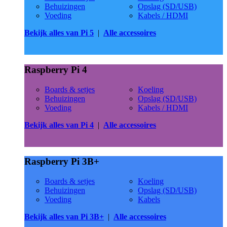
Behuizingen
Opslag (SD/USB)
Voeding
Kabels / HDMI
Bekijk alles van Pi 5
|
Alle accessoires
Raspberry Pi 4
Boards & setjes
Koeling
Behuizingen
Opslag (SD/USB)
Voeding
Kabels / HDMI
Bekijk alles van Pi 4
|
Alle accessoires
Raspberry Pi 3B+
Boards & setjes
Koeling
Behuizingen
Opslag (SD/USB)
Voeding
Kabels
Bekijk alles van Pi 3B+
|
Alle accessoires