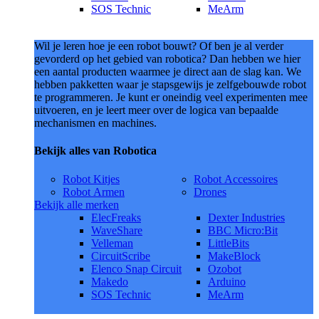
SOS Technic
MeArm
Wil je leren hoe je een robot bouwt? Of ben je al verder
gevorderd op het gebied van robotica? Dan hebben we hier
een aantal producten waarmee je direct aan de slag kan. We
hebben pakketten waar je stapsgewijs je zelfgebouwde robot
te programmeren. Je kunt er oneindig veel experimenten mee
uitvoeren, en je leert meer over de logica van bepaalde
mechanismen en machines.
Bekijk alles van Robotica
Robot Kitjes
Robot Accessoires
Robot Armen
Drones
Bekijk alle merken
ElecFreaks
Dexter Industries
WaveShare
BBC Micro:Bit
Velleman
LittleBits
CircuitScribe
MakeBlock
Elenco Snap Circuit
Ozobot
Makedo
Arduino
SOS Technic
MeArm