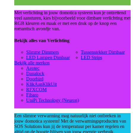
Met verlichting in jouw domotica systeem kun je ontzettend
veel aansturen, kies bijvoorbeeld voor dimbare verlichting met
RGB kleuren en maak er met een druk op de knop een
romantisch avondje van.
Bekijk alles van Verlichting
Slimme Dimmers
Tussenstekker Dimbaar
LED Lampen Dimbaar
LED Strips
Bekijk alle merken
Aeotec
Danalock
Doorbird
KlikAanKlikUit
RFXCOM
Fibaro
UniPi Technology (Neuron)
Een slimme verwarming mag natuurlijk niet ontbreken in
jouw domotica systeem! Met de verwarmingsproducten van
SOS Solutions kun jij de temperatuur per kamer regelen en
altijd op de hoogte blijven van jouw energie verbruik.