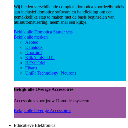
Wij bieden verschillende complete domotica voordeelbundels
aan inclusief domoticz software en handleiding om een
gemakkelijke stap te maken met de basis beginselen van
huisautomatisering, neem snel een kijkje.
Bekijk alle Domotica Starter sets
Bekijk alle merken
Aeotec
Danalock
Doorbird
KlikAanKlikUit
RFXCOM
Fibaro
UniPi Technology (Neuron)
Bekijk alle Overige Accessoires
Accessoires voor jouw Domotica systeem
Bekijk alle Overige Accessoires
Educatieve Elektronica