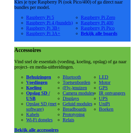
Kies je type Raspberry Pi (ook Pico/400) of ga direct naar
bundles per model.
Raspberry Pi 5
Raspberry Pi Zero
Raspberry Pi 4 (bundels)
Raspberry Pi 400
Raspberry Pi 3B+
Raspberry Pi Pico
Raspberry Pi 3A+
Bekijk alle boards
Accessoires
Vind snel de essentials (voeding, koeling, opslag) of ga naar
project- en media-uitbreidingen.
Behuizingen
Bluetooth
LED
Voedingen
Toetsenborden
Motor
Koeling
(Fly-)muizen
GPS
Opslag SD /
Camera modules
IR ontvangers
USB
Displays
UPS
Opslag SD (met
Geluid modules
UniPi
software)
Breadboards
Boeken
Kabels
Prototyping
Wi-Fi dongles
Relais
Bekijk alle accessoires