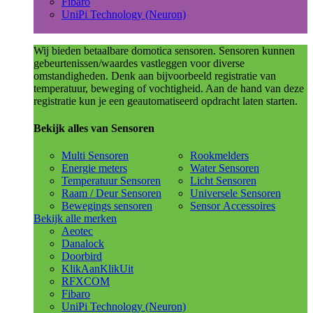
Fibaro
UniPi Technology (Neuron)
Wij bieden betaalbare domotica sensoren. Sensoren kunnen
gebeurtenissen/waardes vastleggen voor diverse
omstandigheden. Denk aan bijvoorbeeld registratie van
temperatuur, beweging of vochtigheid. Aan de hand van deze
registratie kun je een geautomatiseerd opdracht laten starten.
Bekijk alles van Sensoren
Multi Sensoren
Rookmelders
Energie meters
Water Sensoren
Temperatuur Sensoren
Licht Sensoren
Raam / Deur Sensoren
Universele Sensoren
Bewegings sensoren
Sensor Accessoires
Bekijk alle merken
Aeotec
Danalock
Doorbird
KlikAanKlikUit
RFXCOM
Fibaro
UniPi Technology (Neuron)