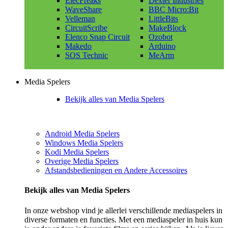
ElecFreaks
Dexter Industries
WaveShare
BBC Micro:Bit
Velleman
LittleBits
CircuitScribe
MakeBlock
Elenco Snap Circuit
Ozobot
Makedo
Arduino
SOS Technic
MeArm
Media Spelers
Bekijk alles van Media Spelers
Android Media Spelers
Windows Media Spelers
Kodi Media Spelers
Overige Media Spelers
Afstandsbedieningen en Andere Accessoires
Bekijk alles van Media Spelers
In onze webshop vind je allerlei verschillende mediaspelers in
diverse formaten en functies. Met een mediaspeler in huis kun