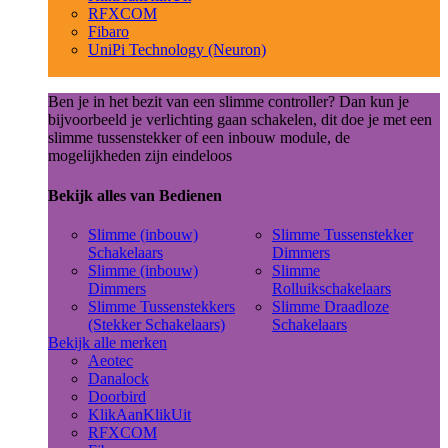
RFXCOM
Fibaro
UniPi Technology (Neuron)
Ben je in het bezit van een slimme controller? Dan kun je
bijvoorbeeld je verlichting gaan schakelen, dit doe je met een
slimme tussenstekker of een inbouw module, de
mogelijkheden zijn eindeloos
Bekijk alles van Bedienen
Slimme (inbouw)
Slimme Tussenstekker
Schakelaars
Dimmers
Slimme (inbouw)
Slimme
Dimmers
Rolluikschakelaars
Slimme Tussenstekkers
Slimme Draadloze
(Stekker Schakelaars)
Schakelaars
Bekijk alle merken
Aeotec
Danalock
Doorbird
KlikAanKlikUit
RFXCOM