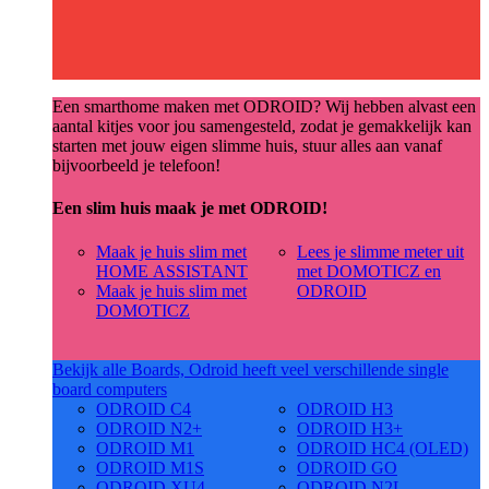
Een smarthome maken met ODROID? Wij hebben alvast een
aantal kitjes voor jou samengesteld, zodat je gemakkelijk kan
starten met jouw eigen slimme huis, stuur alles aan vanaf
bijvoorbeeld je telefoon!
Een slim huis maak je met ODROID!
Maak je huis slim met
Lees je slimme meter uit
HOME ASSISTANT
met DOMOTICZ en
Maak je huis slim met
ODROID
DOMOTICZ
Bekijk alle Boards, Odroid heeft veel verschillende single
board computers
ODROID C4
ODROID H3
ODROID N2+
ODROID H3+
ODROID M1
ODROID HC4 (OLED)
ODROID M1S
ODROID GO
ODROID XU4
ODROID N2L