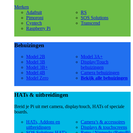
Merken
Adafruit
RS
Pimoroni
SOS Solutions
Cyntech
Transcend
Raspberry Pi
Behuizingen
Model 2B
Model 3A+
Model 3B
Display/Touch
Model 3B+
behuizingen
Model 4B
Camera behuizingen
Model Zero
Bekijk alle behuizingen
HATs & uitbreidingen
Breid je Pi uit met camera, display/touch, HATs of speciale
boards.
HATs, Addons en
Camera’s & accessoires
uitbreidingen
Displays & touchscreens
SOS Solutions HAT's
Retro / Nintendo (RetroPi)