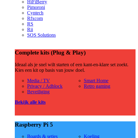
HiFiBerry
Pimoroni
Cyntech
Rfxcom
RS
Rii
SOS Solutions
Complete kits (Plug & Play)
Ideaal als je snel wilt starten of een kant-en-klare set zoekt.
Kies een kit op basis van jouw doel.
Media / TV
Smart Home
Privacy / Adblock
Retro gaming
Beveiliging
Bekijk alle kits
Raspberry Pi 5
Boards & setjes
Koeling