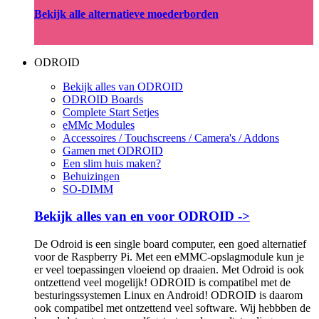
Bekijk alle alternatieve moederborden
ODROID
Bekijk alles van ODROID
ODROID Boards
Complete Start Setjes
eMMc Modules
Accessoires / Touchscreens / Camera's / Addons
Gamen met ODROID
Een slim huis maken?
Behuizingen
SO-DIMM
Bekijk alles van en voor ODROID ->
De Odroid is een single board computer, een goed alternatief
voor de Raspberry Pi. Met een eMMC-opslagmodule kun je
er veel toepassingen vloeiend op draaien. Met Odroid is ook
ontzettend veel mogelijk! ODROID is compatibel met de
besturingssystemen Linux en Android! ODROID is daarom
ook compatibel met ontzettend veel software. Wij hebbben de