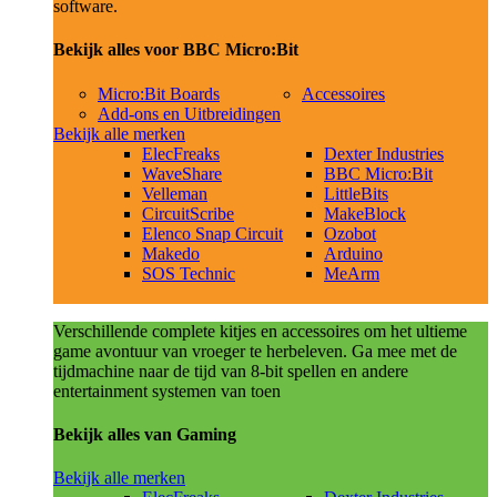
software.
Bekijk alles voor BBC Micro:Bit
Micro:Bit Boards
Accessoires
Add-ons en Uitbreidingen
Bekijk alle merken
ElecFreaks
Dexter Industries
WaveShare
BBC Micro:Bit
Velleman
LittleBits
CircuitScribe
MakeBlock
Elenco Snap Circuit
Ozobot
Makedo
Arduino
SOS Technic
MeArm
Verschillende complete kitjes en accessoires om het ultieme
game avontuur van vroeger te herbeleven. Ga mee met de
tijdmachine naar de tijd van 8-bit spellen en andere
entertainment systemen van toen
Bekijk alles van Gaming
Bekijk alle merken