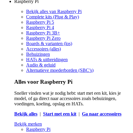
Raspberry Pi
Bekijk alles van Raspberry Pi
Complete kits (Plug & Play)
Raspberry Pi 5
Raspberry Pi 4
Raspberry Pi 3B+
Raspberry Pi Zero
Boards & varianten (los)
Accessoires (alles)
Behuizingen
HATs & uitbreidingen
Audio & geluid
Alternatieve moederborden (SBC’s)
Alles voor Raspberry Pi
Sneller vinden wat je nodig hebt: start met een kit, kies je
model, of ga direct naar accessoires zoals behuizingen,
voedingen, koeling, opslag en HATs.
Bekijk alles
|
Start met een kit
|
Ga naar accessoires
Bekijk merken
Raspberry Pi