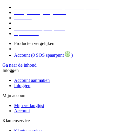
Voor 16:30 Besteld = Morgen in huis (werkdag)
90 dagen niet goed geld terug
Educatief
Zakelijke Voordelen
SOS Member spaarsysteem
Tips / BLOG
Producten vergelijken
Account (
0 SOS spaarpunt
)
Ga naar de inhoud
Inloggen
Account aanmaken
Inloggen
Mijn account
Mijn verlanglijst
Account
Klantenservice
Klantenservice