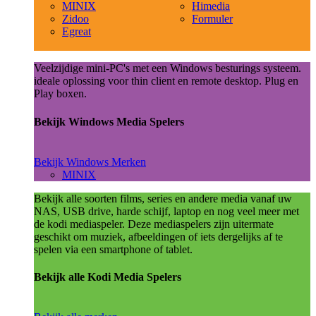
MINIX
Himedia
Zidoo
Formuler
Egreat
Veelzijdige mini-PC's met een Windows besturings systeem.
ideale oplossing voor thin client en remote desktop. Plug en
Play boxen.
Bekijk Windows Media Spelers
Bekijk Windows Merken
MINIX
Bekijk alle soorten films, series en andere media vanaf uw
NAS, USB drive, harde schijf, laptop en nog veel meer met
de kodi mediaspeler. Deze mediaspelers zijn uitermate
geschikt om muziek, afbeeldingen of iets dergelijks af te
spelen via een smartphone of tablet.
Bekijk alle Kodi Media Spelers