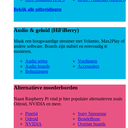
Bekijk alle uitbreidingen
Audio & geluid (HiFiBerry)
Maak een hoogwaardige streamer met Volumio, Max2Play of
andere software. Boards zijn stabiel en eenvoudig te
monteren.
Audio setjes
Voedingen
Audio boards
Accessoires
Behuizingen
Alternatieve moederborden
Naast Raspberry Pi vind je hier populaire alternatieven zoals
Odroid, NVIDIA en meer.
Pine64
Sony Spresense
Odroid
BeagleBone
NVIDIA
Overige boards