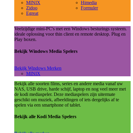
MINIX
Himedia
Zidoo
Formuler
Egreat
Veelzijdige mini-PC's met een Windows besturings systeem.
ideale oplossing voor thin client en remote desktop. Plug en
Play boxen.
Bekijk Windows Media Spelers
Bekijk Windows Merken
MINIX
Bekijk alle soorten films, series en andere media vanaf uw
NAS, USB drive, harde schijf, laptop en nog veel meer met
de kodi mediaspeler. Deze mediaspelers zijn uitermate
geschikt om muziek, afbeeldingen of iets dergelijks af te
spelen via een smartphone of tablet.
Bekijk alle Kodi Media Spelers