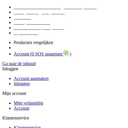
Voor 16:30 Besteld = Morgen in huis (werkdag)
90 dagen niet goed geld terug
Educatief
Zakelijke Voordelen
SOS Member spaarsysteem
Tips / BLOG
Producten vergelijken
Account (
0 SOS spaarpunt
)
Ga naar de inhoud
Inloggen
Account aanmaken
Inloggen
Mijn account
Mijn verlanglijst
Account
Klantenservice
Klantenservice