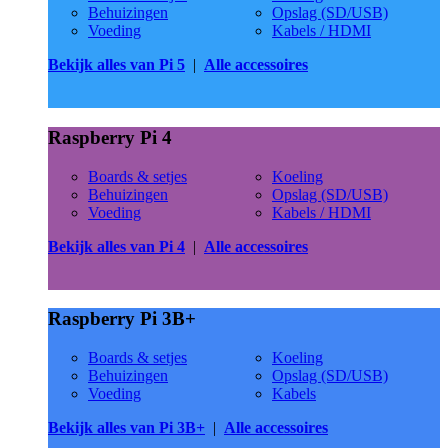
Behuizingen
Opslag (SD/USB)
Voeding
Kabels / HDMI
Bekijk alles van Pi 5
|
Alle accessoires
Raspberry Pi 4
Boards & setjes
Koeling
Behuizingen
Opslag (SD/USB)
Voeding
Kabels / HDMI
Bekijk alles van Pi 4
|
Alle accessoires
Raspberry Pi 3B+
Boards & setjes
Koeling
Behuizingen
Opslag (SD/USB)
Voeding
Kabels
Bekijk alles van Pi 3B+
|
Alle accessoires