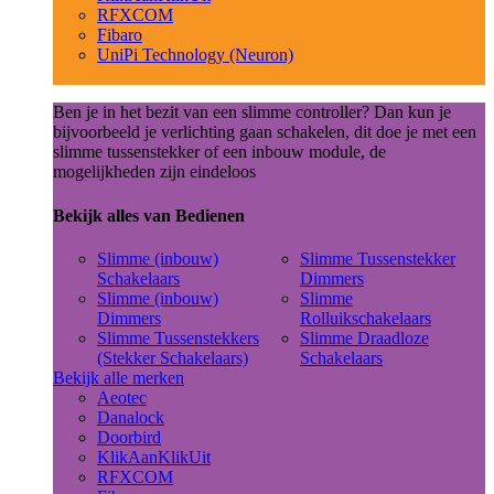
RFXCOM
Fibaro
UniPi Technology (Neuron)
Ben je in het bezit van een slimme controller? Dan kun je
bijvoorbeeld je verlichting gaan schakelen, dit doe je met een
slimme tussenstekker of een inbouw module, de
mogelijkheden zijn eindeloos
Bekijk alles van Bedienen
Slimme (inbouw)
Slimme Tussenstekker
Schakelaars
Dimmers
Slimme (inbouw)
Slimme
Dimmers
Rolluikschakelaars
Slimme Tussenstekkers
Slimme Draadloze
(Stekker Schakelaars)
Schakelaars
Bekijk alle merken
Aeotec
Danalock
Doorbird
KlikAanKlikUit
RFXCOM