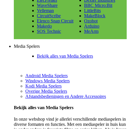
ElecFreaks
Dexter Industries
WaveShare
BBC Micro:Bit
Velleman
LittleBits
CircuitScribe
MakeBlock
Elenco Snap Circuit
Ozobot
Makedo
Arduino
SOS Technic
MeArm
Media Spelers
Bekijk alles van Media Spelers
Android Media Spelers
Windows Media Spelers
Kodi Media Spelers
Overige Media Spelers
Afstandsbedieningen en Andere Accessoires
Bekijk alles van Media Spelers
In onze webshop vind je allerlei verschillende mediaspelers in
diverse formaten en functies. Met een mediaspeler in huis kun