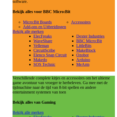
software.
Bekijk alles voor BBC Micro:Bit
Micro:Bit Boards
Accessoires
Add-ons en Uitbreidingen
Bekijk alle merken
ElecFreaks
Dexter Industries
WaveShare
BBC Micro:Bit
Velleman
LittleBits
CircuitScribe
MakeBlock
Elenco Snap Circuit
Ozobot
Makedo
Arduino
SOS Technic
MeArm
Verschillende complete kitjes en accessoires om het ultieme
game avontuur van vroeger te herbeleven. Ga mee met de
tijdmachine naar de tijd van 8-bit spellen en andere
entertainment systemen van toen
Bekijk alles van Gaming
Bekijk alle merken