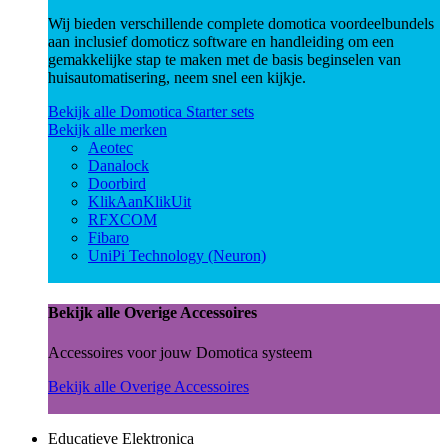
Wij bieden verschillende complete domotica voordeelbundels
aan inclusief domoticz software en handleiding om een
gemakkelijke stap te maken met de basis beginselen van
huisautomatisering, neem snel een kijkje.
Bekijk alle Domotica Starter sets
Bekijk alle merken
Aeotec
Danalock
Doorbird
KlikAanKlikUit
RFXCOM
Fibaro
UniPi Technology (Neuron)
Bekijk alle Overige Accessoires
Accessoires voor jouw Domotica systeem
Bekijk alle Overige Accessoires
Educatieve Elektronica