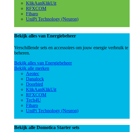
KlikAanKlikUit
RFXCOM
Fibaro
UniPi Technology (Neuron)
Bekijk alles van Energiebeheer
Verschillende sets en accessoires om jouw energie verbruik te
beheren.
Bekijk alles van Energiebeheer
Bekijk alle merken
Aeotec
Danalock
Doorbird
KlikAanKlikUit
RFXCOM
Tech4U
Fibaro
UniPi Technology (Neuron)
Bekijk alle Domotica Starter sets