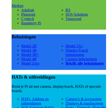
Merken
Adafruit
RS
Pimoroni
SOS Solutions
Cyntech
Transcend
Raspberry Pi
Behuizingen
Model 2B
Model 3A+
Model 3B
Display/Touch
Model 3B+
behuizingen
Model 4B
Camera behuizingen
Model Zero
Bekijk alle behuizingen
HATs & uitbreidingen
Breid je Pi uit met camera, display/touch, HATs of speciale
boards.
HATs, Addons en
Camera’s & accessoires
uitbreidingen
Displays & touchscreens
SOS Solutions HAT's
Retro / Nintendo (RetroPi)