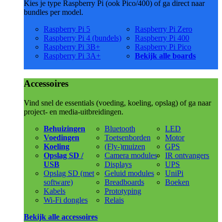
Kies je type Raspberry Pi (ook Pico/400) of ga direct naar
bundles per model.
Raspberry Pi 5
Raspberry Pi Zero
Raspberry Pi 4 (bundels)
Raspberry Pi 400
Raspberry Pi 3B+
Raspberry Pi Pico
Raspberry Pi 3A+
Bekijk alle boards
Accessoires
Vind snel de essentials (voeding, koeling, opslag) of ga naar
project- en media-uitbreidingen.
Behuizingen
Bluetooth
LED
Voedingen
Toetsenborden
Motor
Koeling
(Fly-)muizen
GPS
Opslag SD /
Camera modules
IR ontvangers
USB
Displays
UPS
Opslag SD (met
Geluid modules
UniPi
software)
Breadboards
Boeken
Kabels
Prototyping
Wi-Fi dongles
Relais
Bekijk alle accessoires