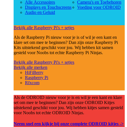
Alle Accessoires
Camera's en Toebehoren
Displays en Touchscreens
Voeding voor ODROID
Audio en Geluid
Bekijk alle Raspberry Pi's + setjes
Als de Raspberry Pi nieuw voor je is of wil je een kant en
klare set om mee te beginnen? Dan zijn onze Raspberry Pi
Kits uitstekend geschikt voor jou. Wij hebben kit samen
gesteld voor Noobs tot echte Raspberry Pi Ninjas.
Bekijk alle Raspberry Pi's + setjes
Bekijk alle merken
HiFiBerry
Raspberry Pi
Rfxcom
Als de ODROID nieuw voor je is en wil je een kant en klare
set om mee te beginnen? Dan zijn onze ODROID Kitjes
uitstekend geschikt voor jou. Wij hebben kitjes samen gesteld
voor Noobs tot echte ODROID Ninjas.
Neem snel een kijkje bij onze complete ODROID kitjes ->