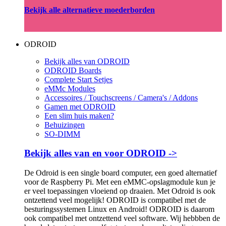
Bekijk alle alternatieve moederborden
ODROID
Bekijk alles van ODROID
ODROID Boards
Complete Start Setjes
eMMc Modules
Accessoires / Touchscreens / Camera's / Addons
Gamen met ODROID
Een slim huis maken?
Behuizingen
SO-DIMM
Bekijk alles van en voor ODROID ->
De Odroid is een single board computer, een goed alternatief
voor de Raspberry Pi. Met een eMMC-opslagmodule kun je
er veel toepassingen vloeiend op draaien. Met Odroid is ook
ontzettend veel mogelijk! ODROID is compatibel met de
besturingssystemen Linux en Android! ODROID is daarom
ook compatibel met ontzettend veel software. Wij hebbben de