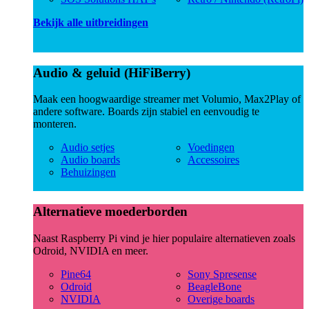
Bekijk alle uitbreidingen
Audio & geluid (HiFiBerry)
Maak een hoogwaardige streamer met Volumio, Max2Play of
andere software. Boards zijn stabiel en eenvoudig te
monteren.
Audio setjes
Voedingen
Audio boards
Accessoires
Behuizingen
Alternatieve moederborden
Naast Raspberry Pi vind je hier populaire alternatieven zoals
Odroid, NVIDIA en meer.
Pine64
Sony Spresense
Odroid
BeagleBone
NVIDIA
Overige boards