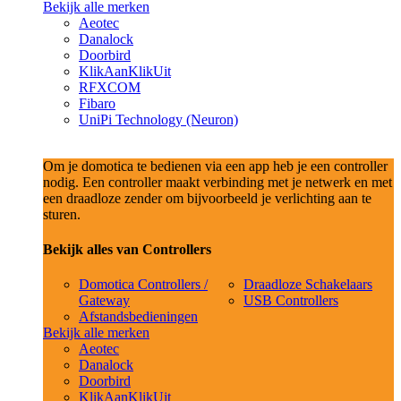
Bekijk alle merken
Aeotec
Danalock
Doorbird
KlikAanKlikUit
RFXCOM
Fibaro
UniPi Technology (Neuron)
Om je domotica te bedienen via een app heb je een controller
nodig. Een controller maakt verbinding met je netwerk en met
een draadloze zender om bijvoorbeeld je verlichting aan te
sturen.
Bekijk alles van Controllers
Domotica Controllers /
Draadloze Schakelaars
Gateway
USB Controllers
Afstandsbedieningen
Bekijk alle merken
Aeotec
Danalock
Doorbird
KlikAanKlikUit