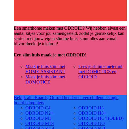
Een smarthome maken met ODROID? Wij hebben alvast een
aantal kitjes voor jou samengesteld, zodat je gemakkelijk kan
starten met jouw eigen slimme huis, stuur alles aan vanaf
bijvoorbeeld je telefoon!
Een slim huis maak je met ODROID!
Maak je huis slim met
Lees je slimme meter uit
HOME ASSISTANT
met DOMOTICZ en
Maak je huis slim met
ODROID
DOMOTICZ
Bekijk alle Boards, Odroid heeft veel verschillende single
board computers
ODROID C4
ODROID H3
ODROID N2+
ODROID H3+
ODROID M1
ODROID HC4 (OLED)
ODROID M1S
ODROID GO
ODROID XU4
ODROID N2L