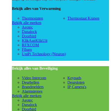
Bekijk alles van Verwarming
Thermostaten
Thermostaat Kranen
Bekijk alle merken
Aeotec
Danalock
Doorbird
KlikAanKlikUit
RFXCOM
Fibaro
UniPi Technology (Neuron)
Bekijk alles van Beveiliging
Video Intercom
Keypads
Deurbellen
Deursloten
Brandmelders
IP Camera's
Alarmsirenes
Bekijk alle merken
Aeotec
Danalock
Doorbird