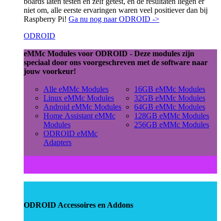
boards laten testen en zelf getest, en de resultaten liegen er
niet om, alle eerste ervaringen waren veel positiever dan bij
Raspberry Pi!
Ga nu nog naar ODROID ->
ODROID
eMMc Modules voor ODROID - Deze modules zijn
speciaal door ons voorgeschreven met de software naar
jouw voorkeur!
Alle eMMc Modules
16GB eMMc Modules
Linux eMMc Modules
32GB eMMc Modules
Android eMMc Modules
64GB eMMc Modules
Home Assistant eMMc
128GB eMMc Modules
Modules
256GB eMMc Modules
ODROID eMMc
Adapters
ODROID Accessoires en Addons