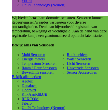
Fibaro
UniPi Technology (Neuron)
Wij bieden betaalbare domotica sensoren. Sensoren kunnen
gebeurtenissen/waardes vastleggen voor diverse
omstandigheden. Denk aan bijvoorbeeld registratie van
temperatuur, beweging of vochtigheid. Aan de hand van deze
registratie kun je een geautomatiseerd opdracht laten starten.
Bekijk alles van Sensoren
Multi Sensoren
Rookmelders
Energie meters
Water Sensoren
Temperatuur Sensoren
Licht Sensoren
Raam / Deur Sensoren
Universele Sensoren
Bewegings sensoren
Sensor Accessoires
Bekijk alle merken
Aeotec
Danalock
Doorbird
KlikAanKlikUit
RFXCOM
Fibaro
UniPi Technology (Neuron)