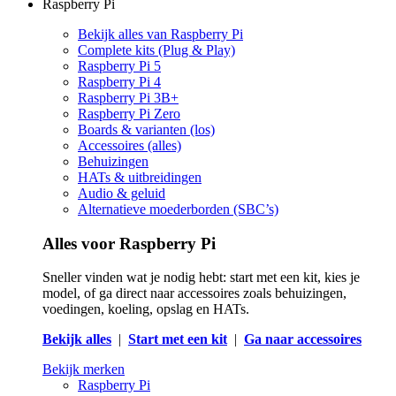
Raspberry Pi
Bekijk alles van Raspberry Pi
Complete kits (Plug & Play)
Raspberry Pi 5
Raspberry Pi 4
Raspberry Pi 3B+
Raspberry Pi Zero
Boards & varianten (los)
Accessoires (alles)
Behuizingen
HATs & uitbreidingen
Audio & geluid
Alternatieve moederborden (SBC’s)
Alles voor Raspberry Pi
Sneller vinden wat je nodig hebt: start met een kit, kies je
model, of ga direct naar accessoires zoals behuizingen,
voedingen, koeling, opslag en HATs.
Bekijk alles
|
Start met een kit
|
Ga naar accessoires
Bekijk merken
Raspberry Pi