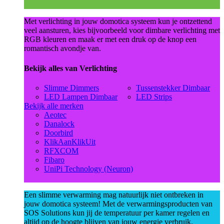
Met verlichting in jouw domotica systeem kun je ontzettend
veel aansturen, kies bijvoorbeeld voor dimbare verlichting met
RGB kleuren en maak er met een druk op de knop een
romantisch avondje van.
Bekijk alles van Verlichting
Slimme Dimmers
Tussenstekker Dimbaar
LED Lampen Dimbaar
LED Strips
Bekijk alle merken
Aeotec
Danalock
Doorbird
KlikAanKlikUit
RFXCOM
Fibaro
UniPi Technology (Neuron)
Een slimme verwarming mag natuurlijk niet ontbreken in
jouw domotica systeem! Met de verwarmingsproducten van
SOS Solutions kun jij de temperatuur per kamer regelen en
altijd op de hoogte blijven van jouw energie verbruik.