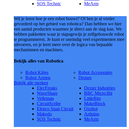
SOS Technic
MeArm
Wil je leren hoe je een robot bouwt? Of ben je al verder
gevorderd op het gebied van robotica? Dan hebben we hier
een aantal producten waarmee je direct aan de slag kan. We
hebben pakketten waar je stapsgewijs je zelfgebouwde robot
te programmeren. Je kunt er oneindig veel experimenten mee
uitvoeren, en je leert meer over de logica van bepaalde
mechanismen en machines.
Bekijk alles van Robotica
Robot Kitjes
Robot Accessoires
Robot Armen
Drones
Bekijk alle merken
ElecFreaks
Dexter Industries
WaveShare
BBC Micro:Bit
Velleman
LittleBits
CircuitScribe
MakeBlock
Elenco Snap Circuit
Ozobot
Makedo
Arduino
SOS Technic
MeArm