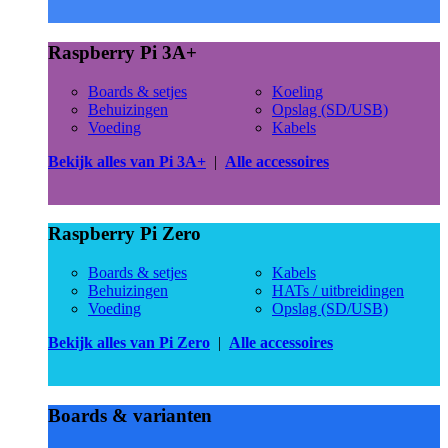
Raspberry Pi 3A+
Boards & setjes
Koeling
Behuizingen
Opslag (SD/USB)
Voeding
Kabels
Bekijk alles van Pi 3A+
|
Alle accessoires
Raspberry Pi Zero
Boards & setjes
Kabels
Behuizingen
HATs / uitbreidingen
Voeding
Opslag (SD/USB)
Bekijk alles van Pi Zero
|
Alle accessoires
Boards & varianten