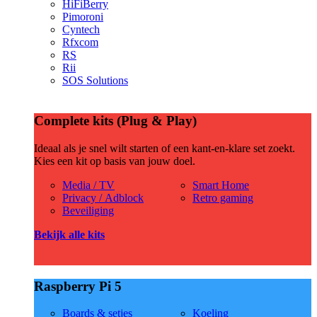
HiFiBerry
Pimoroni
Cyntech
Rfxcom
RS
Rii
SOS Solutions
Complete kits (Plug & Play)
Ideaal als je snel wilt starten of een kant-en-klare set zoekt.
Kies een kit op basis van jouw doel.
Media / TV
Smart Home
Privacy / Adblock
Retro gaming
Beveiliging
Bekijk alle kits
Raspberry Pi 5
Boards & setjes
Koeling