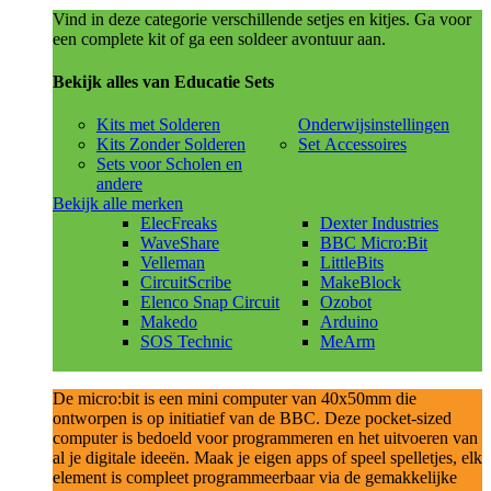
Vind in deze categorie verschillende setjes en kitjes. Ga voor
een complete kit of ga een soldeer avontuur aan.
Bekijk alles van Educatie Sets
Kits met Solderen
Onderwijsinstellingen
Kits Zonder Solderen
Set Accessoires
Sets voor Scholen en
andere
Bekijk alle merken
ElecFreaks
Dexter Industries
WaveShare
BBC Micro:Bit
Velleman
LittleBits
CircuitScribe
MakeBlock
Elenco Snap Circuit
Ozobot
Makedo
Arduino
SOS Technic
MeArm
De micro:bit is een mini computer van 40x50mm die
ontworpen is op initiatief van de BBC. Deze pocket-sized
computer is bedoeld voor programmeren en het uitvoeren van
al je digitale ideeën. Maak je eigen apps of speel spelletjes, elk
element is compleet programmeerbaar via de gemakkelijke