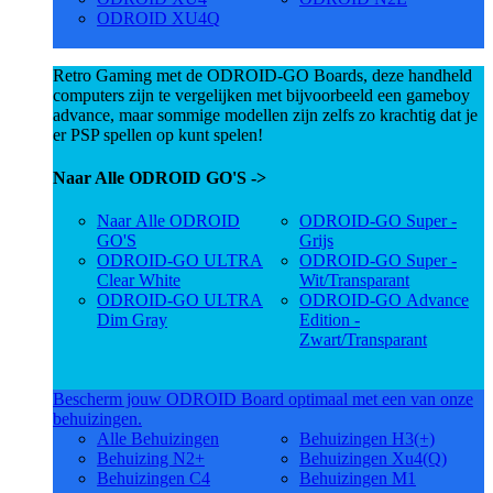
ODROID XU4Q
Retro Gaming met de ODROID-GO Boards, deze handheld
computers zijn te vergelijken met bijvoorbeeld een gameboy
advance, maar sommige modellen zijn zelfs zo krachtig dat je
er PSP spellen op kunt spelen!
Naar Alle ODROID GO'S ->
Naar Alle ODROID
ODROID-GO Super -
GO'S
Grijs
ODROID-GO ULTRA
ODROID-GO Super -
Clear White
Wit/Transparant
ODROID-GO ULTRA
ODROID-GO Advance
Dim Gray
Edition -
Zwart/Transparant
Bescherm jouw ODROID Board optimaal met een van onze
behuizingen.
Alle Behuizingen
Behuizingen H3(+)
Behuizing N2+
Behuizingen Xu4(Q)
Behuizingen C4
Behuizingen M1