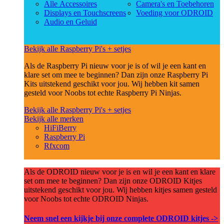
Alle Accessoires
Camera's en Toebehoren
Displays en Touchscreens
Voeding voor ODROID
Audio en Geluid
Bekijk alle Raspberry Pi's + setjes
Als de Raspberry Pi nieuw voor je is of wil je een kant en
klare set om mee te beginnen? Dan zijn onze Raspberry Pi
Kits uitstekend geschikt voor jou. Wij hebben kit samen
gesteld voor Noobs tot echte Raspberry Pi Ninjas.
Bekijk alle Raspberry Pi's + setjes
Bekijk alle merken
HiFiBerry
Raspberry Pi
Rfxcom
Als de ODROID nieuw voor je is en wil je een kant en klare
set om mee te beginnen? Dan zijn onze ODROID Kitjes
uitstekend geschikt voor jou. Wij hebben kitjes samen gesteld
voor Noobs tot echte ODROID Ninjas.
Neem snel een kijkje bij onze complete ODROID kitjes ->