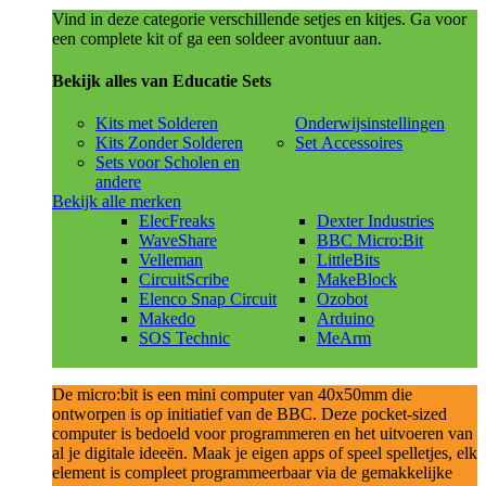
Vind in deze categorie verschillende setjes en kitjes. Ga voor
een complete kit of ga een soldeer avontuur aan.
Bekijk alles van Educatie Sets
Kits met Solderen
Onderwijsinstellingen
Kits Zonder Solderen
Set Accessoires
Sets voor Scholen en
andere
Bekijk alle merken
ElecFreaks
Dexter Industries
WaveShare
BBC Micro:Bit
Velleman
LittleBits
CircuitScribe
MakeBlock
Elenco Snap Circuit
Ozobot
Makedo
Arduino
SOS Technic
MeArm
De micro:bit is een mini computer van 40x50mm die
ontworpen is op initiatief van de BBC. Deze pocket-sized
computer is bedoeld voor programmeren en het uitvoeren van
al je digitale ideeën. Maak je eigen apps of speel spelletjes, elk
element is compleet programmeerbaar via de gemakkelijke