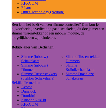
RFXCOM
Fibaro
UniPi Technology (Neuron)
Ben je in het bezit van een slimme controller? Dan kun je
bijvoorbeeld je verlichting gaan schakelen, dit doe je met een
slimme tussenstekker of een inbouw module, de
mogelijkheden zijn eindeloos
Bekijk alles van Bedienen
Slimme (inbouw)
Slimme Tussenstekker
Schakelaars
Dimmers
Slimme (inbouw)
Slimme
Dimmers
Rolluikschakelaars
Slimme Tussenstekkers
Slimme Draadloze
(Stekker Schakelaars)
Schakelaars
Bekijk alle merken
Aeotec
Danalock
Doorbird
KlikAanKlikUit
RFXCOM