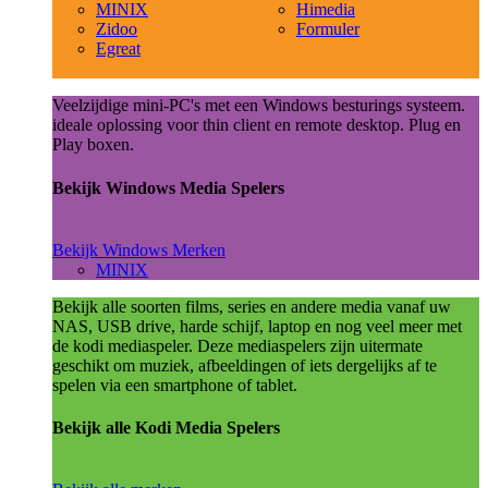
MINIX
Himedia
Zidoo
Formuler
Egreat
Veelzijdige mini-PC's met een Windows besturings systeem.
ideale oplossing voor thin client en remote desktop. Plug en
Play boxen.
Bekijk Windows Media Spelers
Bekijk Windows Merken
MINIX
Bekijk alle soorten films, series en andere media vanaf uw
NAS, USB drive, harde schijf, laptop en nog veel meer met
de kodi mediaspeler. Deze mediaspelers zijn uitermate
geschikt om muziek, afbeeldingen of iets dergelijks af te
spelen via een smartphone of tablet.
Bekijk alle Kodi Media Spelers