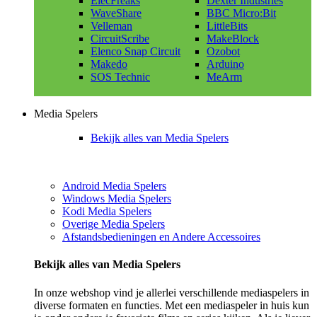
ElecFreaks
Dexter Industries
WaveShare
BBC Micro:Bit
Velleman
LittleBits
CircuitScribe
MakeBlock
Elenco Snap Circuit
Ozobot
Makedo
Arduino
SOS Technic
MeArm
Media Spelers
Bekijk alles van Media Spelers
Android Media Spelers
Windows Media Spelers
Kodi Media Spelers
Overige Media Spelers
Afstandsbedieningen en Andere Accessoires
Bekijk alles van Media Spelers
In onze webshop vind je allerlei verschillende mediaspelers in
diverse formaten en functies. Met een mediaspeler in huis kun