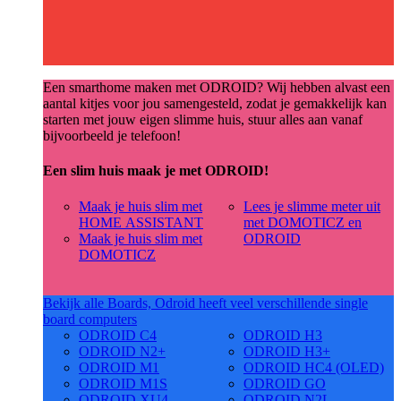
Een smarthome maken met ODROID? Wij hebben alvast een
aantal kitjes voor jou samengesteld, zodat je gemakkelijk kan
starten met jouw eigen slimme huis, stuur alles aan vanaf
bijvoorbeeld je telefoon!
Een slim huis maak je met ODROID!
Maak je huis slim met
Lees je slimme meter uit
HOME ASSISTANT
met DOMOTICZ en
Maak je huis slim met
ODROID
DOMOTICZ
Bekijk alle Boards, Odroid heeft veel verschillende single
board computers
ODROID C4
ODROID H3
ODROID N2+
ODROID H3+
ODROID M1
ODROID HC4 (OLED)
ODROID M1S
ODROID GO
ODROID XU4
ODROID N2L