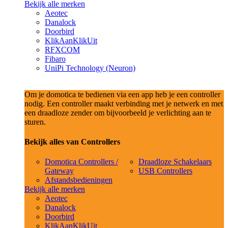
Bekijk alle merken
Aeotec
Danalock
Doorbird
KlikAanKlikUit
RFXCOM
Fibaro
UniPi Technology (Neuron)
Om je domotica te bedienen via een app heb je een controller
nodig. Een controller maakt verbinding met je netwerk en met
een draadloze zender om bijvoorbeeld je verlichting aan te
sturen.
Bekijk alles van Controllers
Domotica Controllers /
Draadloze Schakelaars
Gateway
USB Controllers
Afstandsbedieningen
Bekijk alle merken
Aeotec
Danalock
Doorbird
KlikAanKlikUit