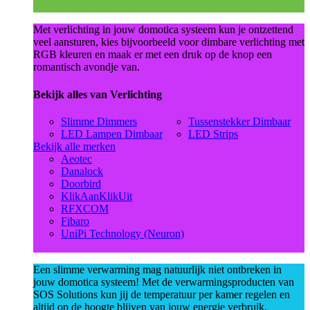
Met verlichting in jouw domotica systeem kun je ontzettend
veel aansturen, kies bijvoorbeeld voor dimbare verlichting met
RGB kleuren en maak er met een druk op de knop een
romantisch avondje van.
Bekijk alles van Verlichting
Slimme Dimmers
Tussenstekker Dimbaar
LED Lampen Dimbaar
LED Strips
Bekijk alle merken
Aeotec
Danalock
Doorbird
KlikAanKlikUit
RFXCOM
Fibaro
UniPi Technology (Neuron)
Een slimme verwarming mag natuurlijk niet ontbreken in
jouw domotica systeem! Met de verwarmingsproducten van
SOS Solutions kun jij de temperatuur per kamer regelen en
altijd op de hoogte blijven van jouw energie verbruik.