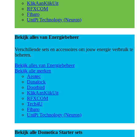
KlikAanKlikUit
RFXCOM
Fibaro
UniPi Technology (Neuron)
Bekijk alles van Energiebeheer
Verschillende sets en accessoires om jouw energie verbruik te
beheren.
Bekijk alles van Energiebeheer
Bekijk alle merken
Aeotec
Danalock
Doorbird
KlikAanKlikUit
RFXCOM
Tech4U
Fibaro
UniPi Technology (Neuron)
Bekijk alle Domotica Starter sets