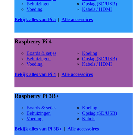
Behuizingen
Opslag (SD/USB)
Voeding
Kabels / HDMI
Bekijk alles van Pi 5
|
Alle accessoires
Raspberry Pi 4
Boards & setjes
Koeling
Behuizingen
Opslag (SD/USB)
Voeding
Kabels / HDMI
Bekijk alles van Pi 4
|
Alle accessoires
Raspberry Pi 3B+
Boards & setjes
Koeling
Behuizingen
Opslag (SD/USB)
Voeding
Kabels
Bekijk alles van Pi 3B+
|
Alle accessoires