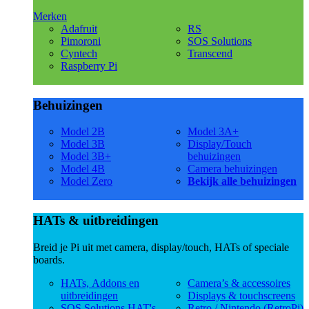
Merken
Adafruit
RS
Pimoroni
SOS Solutions
Cyntech
Transcend
Raspberry Pi
Behuizingen
Model 2B
Model 3A+
Model 3B
Display/Touch
Model 3B+
behuizingen
Model 4B
Camera behuizingen
Model Zero
Bekijk alle behuizingen
HATs & uitbreidingen
Breid je Pi uit met camera, display/touch, HATs of speciale
boards.
HATs, Addons en
Camera’s & accessoires
uitbreidingen
Displays & touchscreens
SOS Solutions HAT's
Retro / Nintendo (RetroPi)