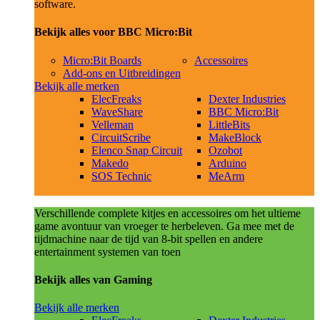
software.
Bekijk alles voor BBC Micro:Bit
Micro:Bit Boards
Accessoires
Add-ons en Uitbreidingen
Bekijk alle merken
ElecFreaks
Dexter Industries
WaveShare
BBC Micro:Bit
Velleman
LittleBits
CircuitScribe
MakeBlock
Elenco Snap Circuit
Ozobot
Makedo
Arduino
SOS Technic
MeArm
Verschillende complete kitjes en accessoires om het ultieme
game avontuur van vroeger te herbeleven. Ga mee met de
tijdmachine naar de tijd van 8-bit spellen en andere
entertainment systemen van toen
Bekijk alles van Gaming
Bekijk alle merken