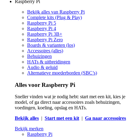
Raspberry Pi
Bekijk alles van Raspberry Pi
Complete kits (Plug & Play)
Raspberry Pi 5
Raspberry Pi 4
Raspberry Pi 3B+
Raspberry Pi Zero
Boards & varianten (los)
Accessoires (alles)
Behuizingen
HATs & uitbreidingen
Audio & geluid
Alternatieve moederborden (SBC’s)
Alles voor Raspberry Pi
Sneller vinden wat je nodig hebt: start met een kit, kies je
model, of ga direct naar accessoires zoals behuizingen,
voedingen, koeling, opslag en HATs.
Bekijk alles
|
Start met een kit
|
Ga naar accessoires
Bekijk merken
Raspberry Pi