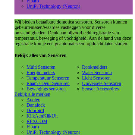
Fibaro
UniPi Technology (Neuron)
Wij bieden betaalbare domotica sensoren. Sensoren kunnen
gebeurtenissen/waardes vastleggen voor diverse
omstandigheden. Denk aan bijvoorbeeld registratie van
temperatuur, beweging of vochtigheid. Aan de hand van deze
registratie kun je een geautomatiseerd opdracht laten starten.
Bekijk alles van Sensoren
Multi Sensoren
Rookmelders
Energie meters
Water Sensoren
Temperatuur Sensoren
Licht Sensoren
Raam / Deur Sensoren
Universele Sensoren
Bewegings sensoren
Sensor Accessoires
Bekijk alle merken
Aeotec
Danalock
Doorbird
KlikAanKlikUit
RFXCOM
Fibaro
UniPi Technology (Neuron)