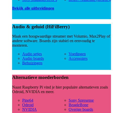
Bekijk alle uitbreidingen
Audio & geluid (HiFiBerry)
Maak een hoogwaardige streamer met Volumio, Max2Play of
andere software. Boards zijn stabiel en eenvoudig te
monteren.
Audio setjes
Voedingen
Audio boards
Accessoires
Behuizingen
Alternatieve moederborden
Naast Raspberry Pi vind je hier populaire alternatieven zoals
Odroid, NVIDIA en meer.
Pine64
Sony Spresense
Odroid
BeagleBone
NVIDIA
Overige boards