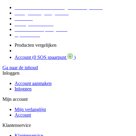
Voor 16:30 Besteld = Morgen in huis (werkdag)
90 dagen niet goed geld terug
Educatief
Zakelijke Voordelen
SOS Member spaarsysteem
Tips / BLOG
Producten vergelijken
Account (
0 SOS spaarpunt
)
Ga naar de inhoud
Inloggen
Account aanmaken
Inloggen
Mijn account
Mijn verlanglijst
Account
Klantenservice
Klantenservice