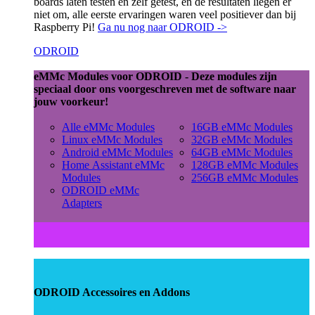
boards laten testen en zelf getest, en de resultaten liegen er
niet om, alle eerste ervaringen waren veel positiever dan bij
Raspberry Pi!
Ga nu nog naar ODROID ->
ODROID
eMMc Modules voor ODROID - Deze modules zijn
speciaal door ons voorgeschreven met de software naar
jouw voorkeur!
Alle eMMc Modules
16GB eMMc Modules
Linux eMMc Modules
32GB eMMc Modules
Android eMMc Modules
64GB eMMc Modules
Home Assistant eMMc
128GB eMMc Modules
Modules
256GB eMMc Modules
ODROID eMMc
Adapters
ODROID Accessoires en Addons