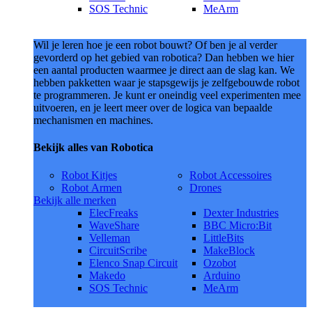
SOS Technic
MeArm
Wil je leren hoe je een robot bouwt? Of ben je al verder
gevorderd op het gebied van robotica? Dan hebben we hier
een aantal producten waarmee je direct aan de slag kan. We
hebben pakketten waar je stapsgewijs je zelfgebouwde robot
te programmeren. Je kunt er oneindig veel experimenten mee
uitvoeren, en je leert meer over de logica van bepaalde
mechanismen en machines.
Bekijk alles van Robotica
Robot Kitjes
Robot Accessoires
Robot Armen
Drones
Bekijk alle merken
ElecFreaks
Dexter Industries
WaveShare
BBC Micro:Bit
Velleman
LittleBits
CircuitScribe
MakeBlock
Elenco Snap Circuit
Ozobot
Makedo
Arduino
SOS Technic
MeArm