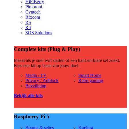
HiFiBerry
Pimoroni
Cyntech
Rfxcom
RS
Rii
SOS Solutions
Complete kits (Plug & Play)
Ideaal als je snel wilt starten of een kant-en-klare set zoekt.
Kies een kit op basis van jouw doel.
Media / TV
Smart Home
Privacy / Adblock
Retro gaming
Beveiliging
Bekijk alle kits
Raspberry Pi 5
Boards & setjes
Koeling