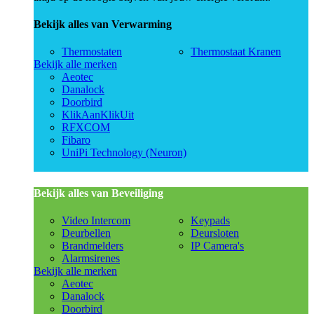
Bekijk alles van Verwarming
Thermostaten
Thermostaat Kranen
Bekijk alle merken
Aeotec
Danalock
Doorbird
KlikAanKlikUit
RFXCOM
Fibaro
UniPi Technology (Neuron)
Bekijk alles van Beveiliging
Video Intercom
Keypads
Deurbellen
Deursloten
Brandmelders
IP Camera's
Alarmsirenes
Bekijk alle merken
Aeotec
Danalock
Doorbird