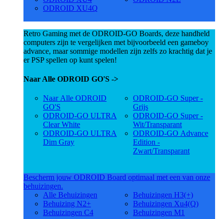
ODROID XU4Q
Retro Gaming met de ODROID-GO Boards, deze handheld
computers zijn te vergelijken met bijvoorbeeld een gameboy
advance, maar sommige modellen zijn zelfs zo krachtig dat je
er PSP spellen op kunt spelen!
Naar Alle ODROID GO'S ->
Naar Alle ODROID
ODROID-GO Super -
GO'S
Grijs
ODROID-GO ULTRA
ODROID-GO Super -
Clear White
Wit/Transparant
ODROID-GO ULTRA
ODROID-GO Advance
Dim Gray
Edition -
Zwart/Transparant
Bescherm jouw ODROID Board optimaal met een van onze
behuizingen.
Alle Behuizingen
Behuizingen H3(+)
Behuizing N2+
Behuizingen Xu4(Q)
Behuizingen C4
Behuizingen M1