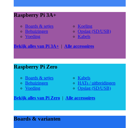
Raspberry Pi 3A+
Boards & setjes
Koeling
Behuizingen
Opslag (SD/USB)
Voeding
Kabels
Bekijk alles van Pi 3A+
|
Alle accessoires
Raspberry Pi Zero
Boards & setjes
Kabels
Behuizingen
HATs / uitbreidingen
Voeding
Opslag (SD/USB)
Bekijk alles van Pi Zero
|
Alle accessoires
Boards & varianten