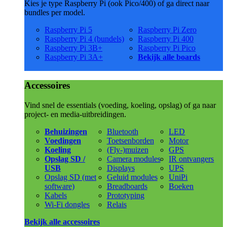
Kies je type Raspberry Pi (ook Pico/400) of ga direct naar
bundles per model.
Raspberry Pi 5
Raspberry Pi Zero
Raspberry Pi 4 (bundels)
Raspberry Pi 400
Raspberry Pi 3B+
Raspberry Pi Pico
Raspberry Pi 3A+
Bekijk alle boards
Accessoires
Vind snel de essentials (voeding, koeling, opslag) of ga naar
project- en media-uitbreidingen.
Behuizingen
Bluetooth
LED
Voedingen
Toetsenborden
Motor
Koeling
(Fly-)muizen
GPS
Opslag SD /
Camera modules
IR ontvangers
USB
Displays
UPS
Opslag SD (met
Geluid modules
UniPi
software)
Breadboards
Boeken
Kabels
Prototyping
Wi-Fi dongles
Relais
Bekijk alle accessoires