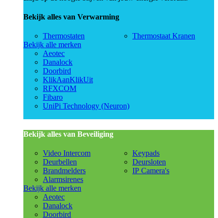
Bekijk alles van Verwarming
Thermostaten
Thermostaat Kranen
Bekijk alle merken
Aeotec
Danalock
Doorbird
KlikAanKlikUit
RFXCOM
Fibaro
UniPi Technology (Neuron)
Bekijk alles van Beveiliging
Video Intercom
Keypads
Deurbellen
Deursloten
Brandmelders
IP Camera's
Alarmsirenes
Bekijk alle merken
Aeotec
Danalock
Doorbird