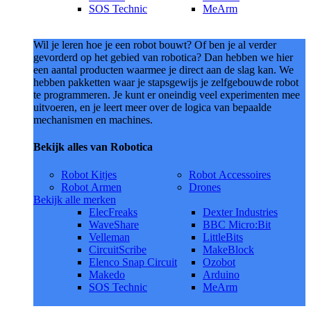
SOS Technic
MeArm
Wil je leren hoe je een robot bouwt? Of ben je al verder
gevorderd op het gebied van robotica? Dan hebben we hier
een aantal producten waarmee je direct aan de slag kan. We
hebben pakketten waar je stapsgewijs je zelfgebouwde robot
te programmeren. Je kunt er oneindig veel experimenten mee
uitvoeren, en je leert meer over de logica van bepaalde
mechanismen en machines.
Bekijk alles van Robotica
Robot Kitjes
Robot Accessoires
Robot Armen
Drones
Bekijk alle merken
ElecFreaks
Dexter Industries
WaveShare
BBC Micro:Bit
Velleman
LittleBits
CircuitScribe
MakeBlock
Elenco Snap Circuit
Ozobot
Makedo
Arduino
SOS Technic
MeArm