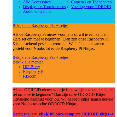
Alle Accessoires
Camera's en Toebehoren
Displays en Touchscreens
Voeding voor ODROID
Audio en Geluid
Bekijk alle Raspberry Pi's + setjes
Als de Raspberry Pi nieuw voor je is of wil je een kant en
klare set om mee te beginnen? Dan zijn onze Raspberry Pi
Kits uitstekend geschikt voor jou. Wij hebben kit samen
gesteld voor Noobs tot echte Raspberry Pi Ninjas.
Bekijk alle Raspberry Pi's + setjes
Bekijk alle merken
HiFiBerry
Raspberry Pi
Rfxcom
Als de ODROID nieuw voor je is en wil je een kant en klare
set om mee te beginnen? Dan zijn onze ODROID Kitjes
uitstekend geschikt voor jou. Wij hebben kitjes samen gesteld
voor Noobs tot echte ODROID Ninjas.
Neem snel een kijkje bij onze complete ODROID kitjes ->