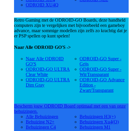
ODROID XU4Q
Retro Gaming met de ODROID-GO Boards, deze handheld
computers zijn te vergelijken met bijvoorbeeld een gameboy
advance, maar sommige modellen zijn zelfs zo krachtig dat je
er PSP spellen op kunt spelen!
Naar Alle ODROID GO'S ->
Naar Alle ODROID
ODROID-GO Super -
GO'S
Grijs
ODROID-GO ULTRA
ODROID-GO Super -
Clear White
Wit/Transparant
ODROID-GO ULTRA
ODROID-GO Advance
Dim Gray
Edition -
Zwart/Transparant
Bescherm jouw ODROID Board optimaal met een van onze
behuizingen.
Alle Behuizingen
Behuizingen H3(+)
Behuizing N2+
Behuizingen Xu4(Q)
Behuizingen C4
Behuizingen M1