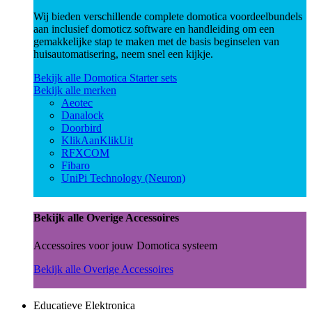
Wij bieden verschillende complete domotica voordeelbundels
aan inclusief domoticz software en handleiding om een
gemakkelijke stap te maken met de basis beginselen van
huisautomatisering, neem snel een kijkje.
Bekijk alle Domotica Starter sets
Bekijk alle merken
Aeotec
Danalock
Doorbird
KlikAanKlikUit
RFXCOM
Fibaro
UniPi Technology (Neuron)
Bekijk alle Overige Accessoires
Accessoires voor jouw Domotica systeem
Bekijk alle Overige Accessoires
Educatieve Elektronica