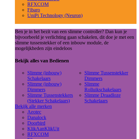
RFXCOM
Fibaro
UniPi Technology (Neuron)
Ben je in het bezit van een slimme controller? Dan kun je
bijvoorbeeld je verlichting gaan schakelen, dit doe je met een
slimme tussenstekker of een inbouw module, de
mogelijkheden zijn eindeloos
Bekijk alles van Bedienen
Slimme (inbouw)
Slimme Tussenstekker
Schakelaars
Dimmers
Slimme (inbouw)
Slimme
Dimmers
Rolluikschakelaars
Slimme Tussenstekkers
Slimme Draadloze
(Stekker Schakelaars)
Schakelaars
Bekijk alle merken
Aeotec
Danalock
Doorbird
KlikAanKlikUit
RFXCOM