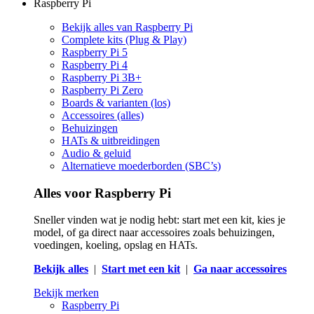
Raspberry Pi
Bekijk alles van Raspberry Pi
Complete kits (Plug & Play)
Raspberry Pi 5
Raspberry Pi 4
Raspberry Pi 3B+
Raspberry Pi Zero
Boards & varianten (los)
Accessoires (alles)
Behuizingen
HATs & uitbreidingen
Audio & geluid
Alternatieve moederborden (SBC’s)
Alles voor Raspberry Pi
Sneller vinden wat je nodig hebt: start met een kit, kies je
model, of ga direct naar accessoires zoals behuizingen,
voedingen, koeling, opslag en HATs.
Bekijk alles
|
Start met een kit
|
Ga naar accessoires
Bekijk merken
Raspberry Pi