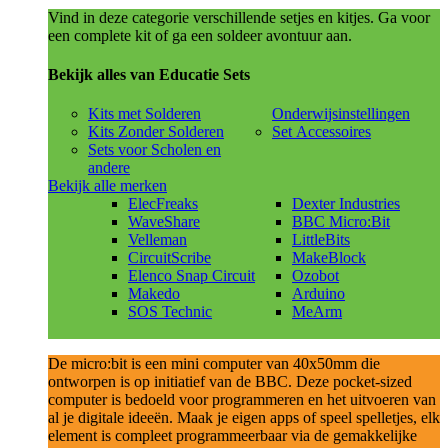
Vind in deze categorie verschillende setjes en kitjes. Ga voor
een complete kit of ga een soldeer avontuur aan.
Bekijk alles van Educatie Sets
Kits met Solderen
Onderwijsinstellingen
Kits Zonder Solderen
Set Accessoires
Sets voor Scholen en
andere
Bekijk alle merken
ElecFreaks
Dexter Industries
WaveShare
BBC Micro:Bit
Velleman
LittleBits
CircuitScribe
MakeBlock
Elenco Snap Circuit
Ozobot
Makedo
Arduino
SOS Technic
MeArm
De micro:bit is een mini computer van 40x50mm die
ontworpen is op initiatief van de BBC. Deze pocket-sized
computer is bedoeld voor programmeren en het uitvoeren van
al je digitale ideeën. Maak je eigen apps of speel spelletjes, elk
element is compleet programmeerbaar via de gemakkelijke