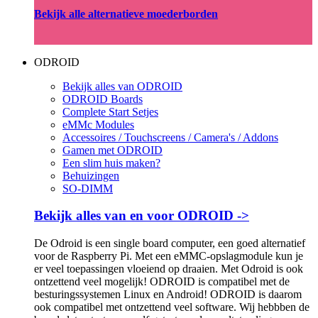
Bekijk alle alternatieve moederborden
ODROID
Bekijk alles van ODROID
ODROID Boards
Complete Start Setjes
eMMc Modules
Accessoires / Touchscreens / Camera's / Addons
Gamen met ODROID
Een slim huis maken?
Behuizingen
SO-DIMM
Bekijk alles van en voor ODROID ->
De Odroid is een single board computer, een goed alternatief
voor de Raspberry Pi. Met een eMMC-opslagmodule kun je
er veel toepassingen vloeiend op draaien. Met Odroid is ook
ontzettend veel mogelijk! ODROID is compatibel met de
besturingssystemen Linux en Android! ODROID is daarom
ook compatibel met ontzettend veel software. Wij hebbben de