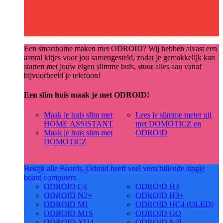
Een smarthome maken met ODROID? Wij hebben alvast een
aantal kitjes voor jou samengesteld, zodat je gemakkelijk kan
starten met jouw eigen slimme huis, stuur alles aan vanaf
bijvoorbeeld je telefoon!
Een slim huis maak je met ODROID!
Maak je huis slim met
Lees je slimme meter uit
HOME ASSISTANT
met DOMOTICZ en
Maak je huis slim met
ODROID
DOMOTICZ
Bekijk alle Boards, Odroid heeft veel verschillende single
board computers
ODROID C4
ODROID H3
ODROID N2+
ODROID H3+
ODROID M1
ODROID HC4 (OLED)
ODROID M1S
ODROID GO
ODROID XU4
ODROID N2L