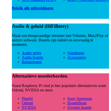
Bekijk alle uitbreidingen
Audio & geluid (HiFiBerry)
Maak een hoogwaardige streamer met Volumio, Max2Play of
andere software. Boards zijn stabiel en eenvoudig te
monteren.
Audio setjes
Voedingen
Audio boards
Accessoires
Behuizingen
Alternatieve moederborden
Naast Raspberry Pi vind je hier populaire alternatieven zoals
Odroid, NVIDIA en meer.
Pine64
Sony Spresense
Odroid
BeagleBone
NVIDIA
Overige boards