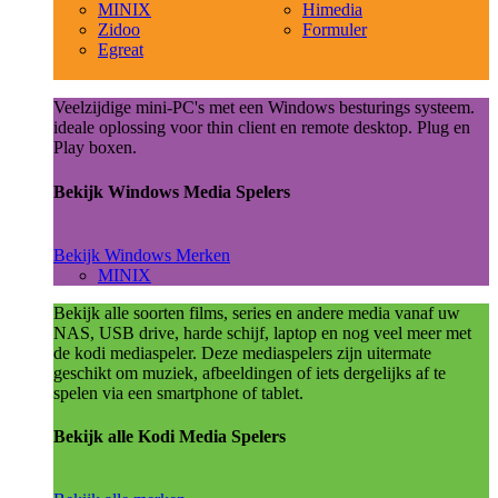
MINIX
Himedia
Zidoo
Formuler
Egreat
Veelzijdige mini-PC's met een Windows besturings systeem.
ideale oplossing voor thin client en remote desktop. Plug en
Play boxen.
Bekijk Windows Media Spelers
Bekijk Windows Merken
MINIX
Bekijk alle soorten films, series en andere media vanaf uw
NAS, USB drive, harde schijf, laptop en nog veel meer met
de kodi mediaspeler. Deze mediaspelers zijn uitermate
geschikt om muziek, afbeeldingen of iets dergelijks af te
spelen via een smartphone of tablet.
Bekijk alle Kodi Media Spelers