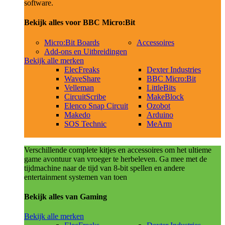
software.
Bekijk alles voor BBC Micro:Bit
Micro:Bit Boards
Accessoires
Add-ons en Uitbreidingen
Bekijk alle merken
ElecFreaks
Dexter Industries
WaveShare
BBC Micro:Bit
Velleman
LittleBits
CircuitScribe
MakeBlock
Elenco Snap Circuit
Ozobot
Makedo
Arduino
SOS Technic
MeArm
Verschillende complete kitjes en accessoires om het ultieme
game avontuur van vroeger te herbeleven. Ga mee met de
tijdmachine naar de tijd van 8-bit spellen en andere
entertainment systemen van toen
Bekijk alles van Gaming
Bekijk alle merken