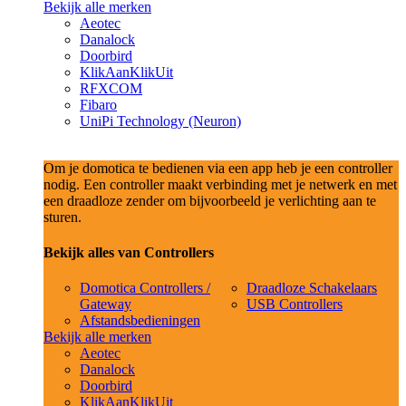
Bekijk alle merken
Aeotec
Danalock
Doorbird
KlikAanKlikUit
RFXCOM
Fibaro
UniPi Technology (Neuron)
Om je domotica te bedienen via een app heb je een controller
nodig. Een controller maakt verbinding met je netwerk en met
een draadloze zender om bijvoorbeeld je verlichting aan te
sturen.
Bekijk alles van Controllers
Domotica Controllers /
Draadloze Schakelaars
Gateway
USB Controllers
Afstandsbedieningen
Bekijk alle merken
Aeotec
Danalock
Doorbird
KlikAanKlikUit