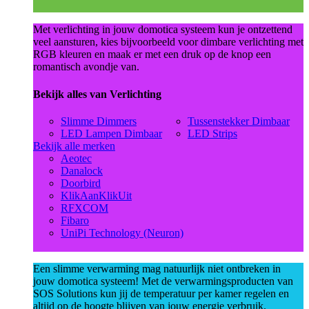
Met verlichting in jouw domotica systeem kun je ontzettend
veel aansturen, kies bijvoorbeeld voor dimbare verlichting met
RGB kleuren en maak er met een druk op de knop een
romantisch avondje van.
Bekijk alles van Verlichting
Slimme Dimmers
Tussenstekker Dimbaar
LED Lampen Dimbaar
LED Strips
Bekijk alle merken
Aeotec
Danalock
Doorbird
KlikAanKlikUit
RFXCOM
Fibaro
UniPi Technology (Neuron)
Een slimme verwarming mag natuurlijk niet ontbreken in
jouw domotica systeem! Met de verwarmingsproducten van
SOS Solutions kun jij de temperatuur per kamer regelen en
altijd op de hoogte blijven van jouw energie verbruik.