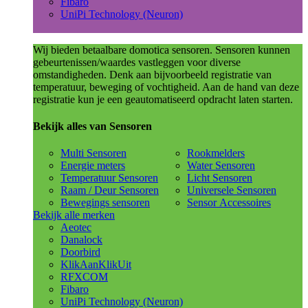
Fibaro
UniPi Technology (Neuron)
Wij bieden betaalbare domotica sensoren. Sensoren kunnen
gebeurtenissen/waardes vastleggen voor diverse
omstandigheden. Denk aan bijvoorbeeld registratie van
temperatuur, beweging of vochtigheid. Aan de hand van deze
registratie kun je een geautomatiseerd opdracht laten starten.
Bekijk alles van Sensoren
Multi Sensoren
Rookmelders
Energie meters
Water Sensoren
Temperatuur Sensoren
Licht Sensoren
Raam / Deur Sensoren
Universele Sensoren
Bewegings sensoren
Sensor Accessoires
Bekijk alle merken
Aeotec
Danalock
Doorbird
KlikAanKlikUit
RFXCOM
Fibaro
UniPi Technology (Neuron)