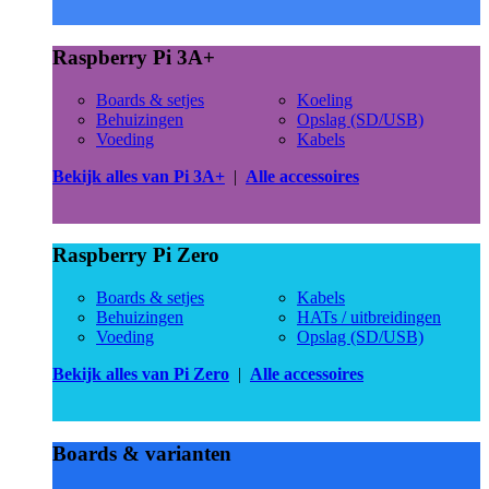
Raspberry Pi 3A+
Boards & setjes
Koeling
Behuizingen
Opslag (SD/USB)
Voeding
Kabels
Bekijk alles van Pi 3A+
|
Alle accessoires
Raspberry Pi Zero
Boards & setjes
Kabels
Behuizingen
HATs / uitbreidingen
Voeding
Opslag (SD/USB)
Bekijk alles van Pi Zero
|
Alle accessoires
Boards & varianten