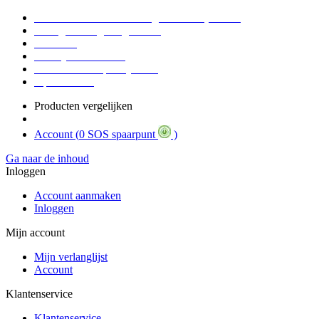
Voor 16:30 Besteld = Morgen in huis (werkdag)
90 dagen niet goed geld terug
Educatief
Zakelijke Voordelen
SOS Member spaarsysteem
Tips / BLOG
Producten vergelijken
Account (
0 SOS spaarpunt
)
Ga naar de inhoud
Inloggen
Account aanmaken
Inloggen
Mijn account
Mijn verlanglijst
Account
Klantenservice
Klantenservice