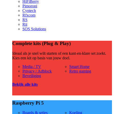
HiFiBerry
Pimoroni
Cyntech
Rfxcom
RS
Rii
SOS Solutions
Complete kits (Plug & Play)
Ideaal als je snel wilt starten of een kant-en-klare set zoekt.
Kies een kit op basis van jouw doel.
Media / TV
Smart Home
Privacy / Adblock
Retro gaming
Beveiliging
Bekijk alle kits
Raspberry Pi 5
Boards & setjes
Koeling