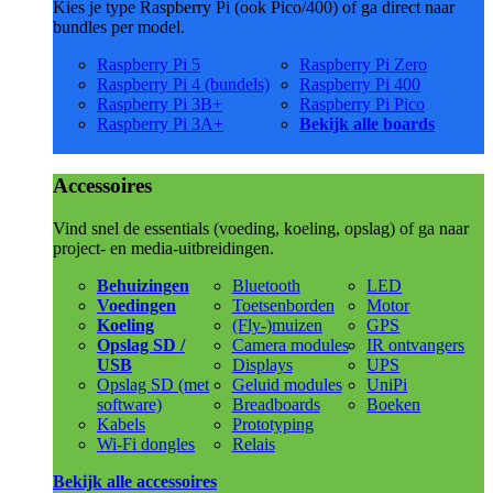
Kies je type Raspberry Pi (ook Pico/400) of ga direct naar
bundles per model.
Raspberry Pi 5
Raspberry Pi Zero
Raspberry Pi 4 (bundels)
Raspberry Pi 400
Raspberry Pi 3B+
Raspberry Pi Pico
Raspberry Pi 3A+
Bekijk alle boards
Accessoires
Vind snel de essentials (voeding, koeling, opslag) of ga naar
project- en media-uitbreidingen.
Behuizingen
Bluetooth
LED
Voedingen
Toetsenborden
Motor
Koeling
(Fly-)muizen
GPS
Opslag SD /
Camera modules
IR ontvangers
USB
Displays
UPS
Opslag SD (met
Geluid modules
UniPi
software)
Breadboards
Boeken
Kabels
Prototyping
Wi-Fi dongles
Relais
Bekijk alle accessoires