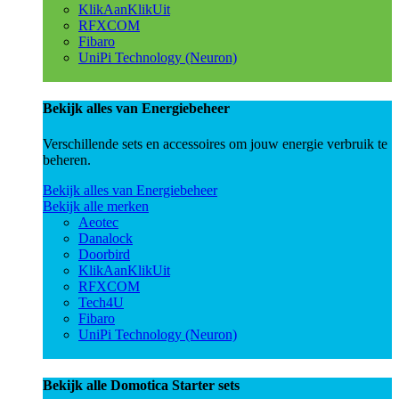
KlikAanKlikUit
RFXCOM
Fibaro
UniPi Technology (Neuron)
Bekijk alles van Energiebeheer
Verschillende sets en accessoires om jouw energie verbruik te
beheren.
Bekijk alles van Energiebeheer
Bekijk alle merken
Aeotec
Danalock
Doorbird
KlikAanKlikUit
RFXCOM
Tech4U
Fibaro
UniPi Technology (Neuron)
Bekijk alle Domotica Starter sets