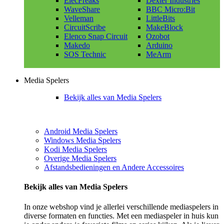
ElecFreaks
Dexter Industries
WaveShare
BBC Micro:Bit
Velleman
LittleBits
CircuitScribe
MakeBlock
Elenco Snap Circuit
Ozobot
Makedo
Arduino
SOS Technic
MeArm
Media Spelers
Bekijk alles van Media Spelers
Android Media Spelers
Windows Media Spelers
Kodi Media Spelers
Overige Media Spelers
Afstandsbedieningen en Andere Accessoires
Bekijk alles van Media Spelers
In onze webshop vind je allerlei verschillende mediaspelers in
diverse formaten en functies. Met een mediaspeler in huis kun