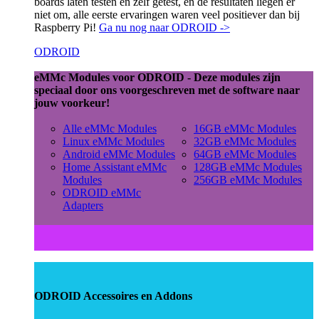
boards laten testen en zelf getest, en de resultaten liegen er
niet om, alle eerste ervaringen waren veel positiever dan bij
Raspberry Pi!
Ga nu nog naar ODROID ->
ODROID
eMMc Modules voor ODROID - Deze modules zijn
speciaal door ons voorgeschreven met de software naar
jouw voorkeur!
Alle eMMc Modules
16GB eMMc Modules
Linux eMMc Modules
32GB eMMc Modules
Android eMMc Modules
64GB eMMc Modules
Home Assistant eMMc
128GB eMMc Modules
Modules
256GB eMMc Modules
ODROID eMMc
Adapters
ODROID Accessoires en Addons