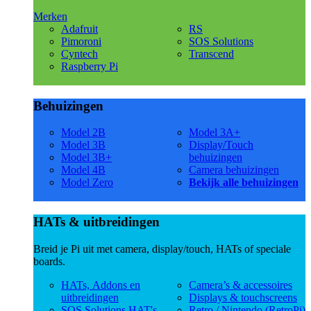
Merken
Adafruit
RS
Pimoroni
SOS Solutions
Cyntech
Transcend
Raspberry Pi
Behuizingen
Model 2B
Model 3A+
Model 3B
Display/Touch
Model 3B+
behuizingen
Model 4B
Camera behuizingen
Model Zero
Bekijk alle behuizingen
HATs & uitbreidingen
Breid je Pi uit met camera, display/touch, HATs of speciale
boards.
HATs, Addons en
Camera’s & accessoires
uitbreidingen
Displays & touchscreens
SOS Solutions HAT's
Retro / Nintendo (RetroPi)