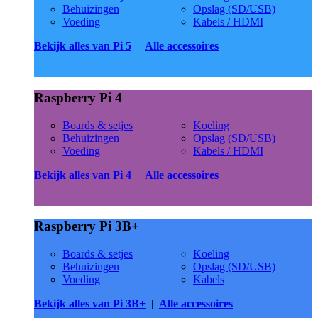
Behuizingen
Opslag (SD/USB)
Voeding
Kabels / HDMI
Bekijk alles van Pi 5
|
Alle accessoires
Raspberry Pi 4
Boards & setjes
Koeling
Behuizingen
Opslag (SD/USB)
Voeding
Kabels / HDMI
Bekijk alles van Pi 4
|
Alle accessoires
Raspberry Pi 3B+
Boards & setjes
Koeling
Behuizingen
Opslag (SD/USB)
Voeding
Kabels
Bekijk alles van Pi 3B+
|
Alle accessoires