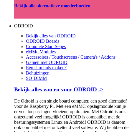
Bekijk alle alternatieve moederborden
ODROID
Bekijk alles van ODROID
ODROID Boards
Complete Start Setjes
eMMc Modules
Accessoires / Touchscreens / Camera's / Addons
Gamen met ODROID
Een slim huis maken?
Behuizingen
SO-DIMM
Bekijk alles van en voor ODROID ->
De Odroid is een single board computer, een goed alternatief
voor de Raspberry Pi. Met een eMMC-opslagmodule kun je
er veel toepassingen vloeiend op draaien. Met Odroid is ook
ontzettend veel mogelijk! ODROID is compatibel met de
besturingssystemen Linux en Android! ODROID is daarom
ook compatibel met ontzettend veel software. Wij hebbben de