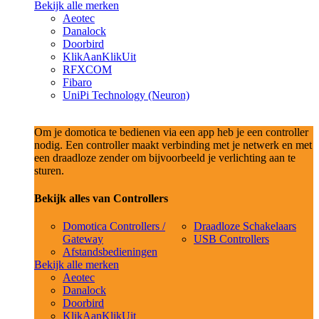
Bekijk alle merken
Aeotec
Danalock
Doorbird
KlikAanKlikUit
RFXCOM
Fibaro
UniPi Technology (Neuron)
Om je domotica te bedienen via een app heb je een controller
nodig. Een controller maakt verbinding met je netwerk en met
een draadloze zender om bijvoorbeeld je verlichting aan te
sturen.
Bekijk alles van Controllers
Domotica Controllers /
Draadloze Schakelaars
Gateway
USB Controllers
Afstandsbedieningen
Bekijk alle merken
Aeotec
Danalock
Doorbird
KlikAanKlikUit