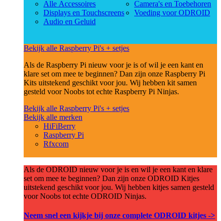
Alle Accessoires
Camera's en Toebehoren
Displays en Touchscreens
Voeding voor ODROID
Audio en Geluid
Bekijk alle Raspberry Pi's + setjes
Als de Raspberry Pi nieuw voor je is of wil je een kant en
klare set om mee te beginnen? Dan zijn onze Raspberry Pi
Kits uitstekend geschikt voor jou. Wij hebben kit samen
gesteld voor Noobs tot echte Raspberry Pi Ninjas.
Bekijk alle Raspberry Pi's + setjes
Bekijk alle merken
HiFiBerry
Raspberry Pi
Rfxcom
Als de ODROID nieuw voor je is en wil je een kant en klare
set om mee te beginnen? Dan zijn onze ODROID Kitjes
uitstekend geschikt voor jou. Wij hebben kitjes samen gesteld
voor Noobs tot echte ODROID Ninjas.
Neem snel een kijkje bij onze complete ODROID kitjes ->