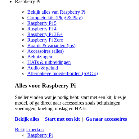
Raspberry Pi
Bekijk alles van Raspberry Pi
Complete kits (Plug & Play)
Raspberry Pi 5
Raspberry Pi 4
Raspberry Pi 3B+
Raspberry Pi Zero
Boards & varianten (los)
Accessoires (alles)
Behuizingen
HATs & uitbreidingen
Audio & geluid
Alternatieve moederborden (SBC’s)
Alles voor Raspberry Pi
Sneller vinden wat je nodig hebt: start met een kit, kies je
model, of ga direct naar accessoires zoals behuizingen,
voedingen, koeling, opslag en HATs.
Bekijk alles
|
Start met een kit
|
Ga naar accessoires
Bekijk merken
Raspberry Pi