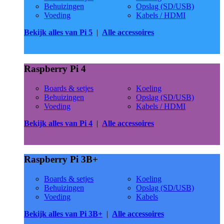
Behuizingen
Opslag (SD/USB)
Voeding
Kabels / HDMI
Bekijk alles van Pi 5
|
Alle accessoires
Raspberry Pi 4
Boards & setjes
Koeling
Behuizingen
Opslag (SD/USB)
Voeding
Kabels / HDMI
Bekijk alles van Pi 4
|
Alle accessoires
Raspberry Pi 3B+
Boards & setjes
Koeling
Behuizingen
Opslag (SD/USB)
Voeding
Kabels
Bekijk alles van Pi 3B+
|
Alle accessoires