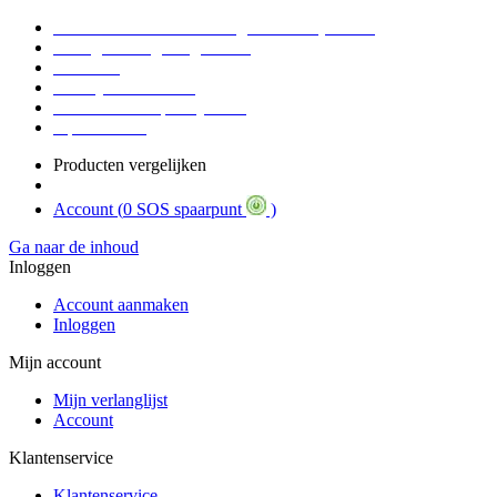
Voor 16:30 Besteld = Morgen in huis (werkdag)
90 dagen niet goed geld terug
Educatief
Zakelijke Voordelen
SOS Member spaarsysteem
Tips / BLOG
Producten vergelijken
Account (
0 SOS spaarpunt
)
Ga naar de inhoud
Inloggen
Account aanmaken
Inloggen
Mijn account
Mijn verlanglijst
Account
Klantenservice
Klantenservice