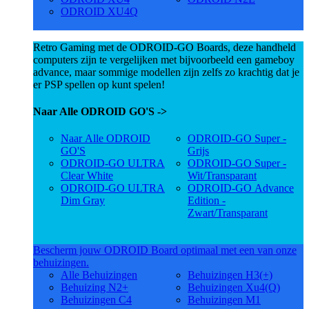
ODROID XU4Q
Retro Gaming met de ODROID-GO Boards, deze handheld
computers zijn te vergelijken met bijvoorbeeld een gameboy
advance, maar sommige modellen zijn zelfs zo krachtig dat je
er PSP spellen op kunt spelen!
Naar Alle ODROID GO'S ->
Naar Alle ODROID
ODROID-GO Super -
GO'S
Grijs
ODROID-GO ULTRA
ODROID-GO Super -
Clear White
Wit/Transparant
ODROID-GO ULTRA
ODROID-GO Advance
Dim Gray
Edition -
Zwart/Transparant
Bescherm jouw ODROID Board optimaal met een van onze
behuizingen.
Alle Behuizingen
Behuizingen H3(+)
Behuizing N2+
Behuizingen Xu4(Q)
Behuizingen C4
Behuizingen M1