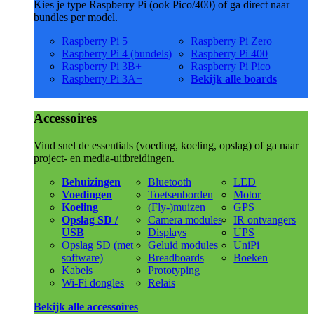
Kies je type Raspberry Pi (ook Pico/400) of ga direct naar
bundles per model.
Raspberry Pi 5
Raspberry Pi Zero
Raspberry Pi 4 (bundels)
Raspberry Pi 400
Raspberry Pi 3B+
Raspberry Pi Pico
Raspberry Pi 3A+
Bekijk alle boards
Accessoires
Vind snel de essentials (voeding, koeling, opslag) of ga naar
project- en media-uitbreidingen.
Behuizingen
Bluetooth
LED
Voedingen
Toetsenborden
Motor
Koeling
(Fly-)muizen
GPS
Opslag SD /
Camera modules
IR ontvangers
USB
Displays
UPS
Opslag SD (met
Geluid modules
UniPi
software)
Breadboards
Boeken
Kabels
Prototyping
Wi-Fi dongles
Relais
Bekijk alle accessoires