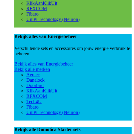
KlikAanKlikUit
RFXCOM
Fibaro
UniPi Technology (Neuron)
Bekijk alles van Energiebeheer
Verschillende sets en accessoires om jouw energie verbruik te
beheren.
Bekijk alles van Energiebeheer
Bekijk alle merken
Aeotec
Danalock
Doorbird
KlikAanKlikUit
RFXCOM
Tech4U
Fibaro
UniPi Technology (Neuron)
Bekijk alle Domotica Starter sets