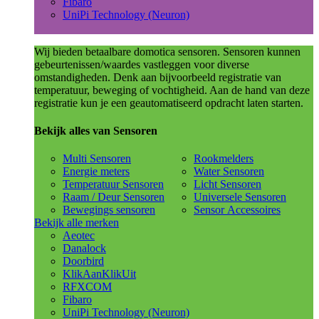
Fibaro
UniPi Technology (Neuron)
Wij bieden betaalbare domotica sensoren. Sensoren kunnen
gebeurtenissen/waardes vastleggen voor diverse
omstandigheden. Denk aan bijvoorbeeld registratie van
temperatuur, beweging of vochtigheid. Aan de hand van deze
registratie kun je een geautomatiseerd opdracht laten starten.
Bekijk alles van Sensoren
Multi Sensoren
Rookmelders
Energie meters
Water Sensoren
Temperatuur Sensoren
Licht Sensoren
Raam / Deur Sensoren
Universele Sensoren
Bewegings sensoren
Sensor Accessoires
Bekijk alle merken
Aeotec
Danalock
Doorbird
KlikAanKlikUit
RFXCOM
Fibaro
UniPi Technology (Neuron)