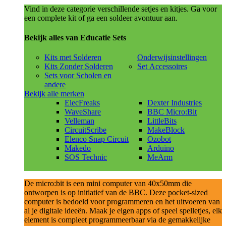
Vind in deze categorie verschillende setjes en kitjes. Ga voor
een complete kit of ga een soldeer avontuur aan.
Bekijk alles van Educatie Sets
Kits met Solderen
Onderwijsinstellingen
Kits Zonder Solderen
Set Accessoires
Sets voor Scholen en
andere
Bekijk alle merken
ElecFreaks
Dexter Industries
WaveShare
BBC Micro:Bit
Velleman
LittleBits
CircuitScribe
MakeBlock
Elenco Snap Circuit
Ozobot
Makedo
Arduino
SOS Technic
MeArm
De micro:bit is een mini computer van 40x50mm die
ontworpen is op initiatief van de BBC. Deze pocket-sized
computer is bedoeld voor programmeren en het uitvoeren van
al je digitale ideeën. Maak je eigen apps of speel spelletjes, elk
element is compleet programmeerbaar via de gemakkelijke