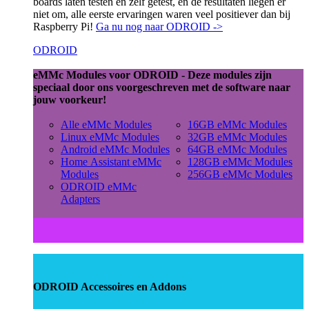
boards laten testen en zelf getest, en de resultaten liegen er
niet om, alle eerste ervaringen waren veel positiever dan bij
Raspberry Pi!
Ga nu nog naar ODROID ->
ODROID
eMMc Modules voor ODROID - Deze modules zijn
speciaal door ons voorgeschreven met de software naar
jouw voorkeur!
Alle eMMc Modules
16GB eMMc Modules
Linux eMMc Modules
32GB eMMc Modules
Android eMMc Modules
64GB eMMc Modules
Home Assistant eMMc
128GB eMMc Modules
Modules
256GB eMMc Modules
ODROID eMMc
Adapters
ODROID Accessoires en Addons