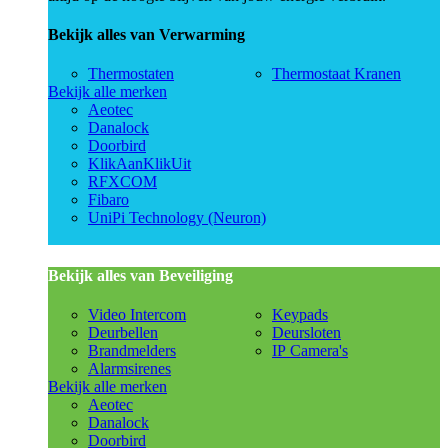
Bekijk alles van Verwarming
Thermostaten
Thermostaat Kranen
Bekijk alle merken
Aeotec
Danalock
Doorbird
KlikAanKlikUit
RFXCOM
Fibaro
UniPi Technology (Neuron)
Bekijk alles van Beveiliging
Video Intercom
Keypads
Deurbellen
Deursloten
Brandmelders
IP Camera's
Alarmsirenes
Bekijk alle merken
Aeotec
Danalock
Doorbird