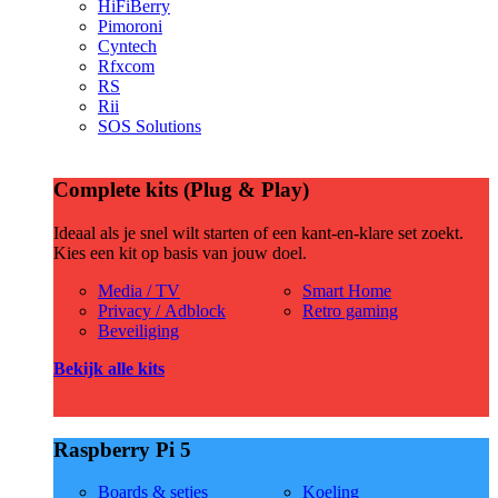
HiFiBerry
Pimoroni
Cyntech
Rfxcom
RS
Rii
SOS Solutions
Complete kits (Plug & Play)
Ideaal als je snel wilt starten of een kant-en-klare set zoekt.
Kies een kit op basis van jouw doel.
Media / TV
Smart Home
Privacy / Adblock
Retro gaming
Beveiliging
Bekijk alle kits
Raspberry Pi 5
Boards & setjes
Koeling