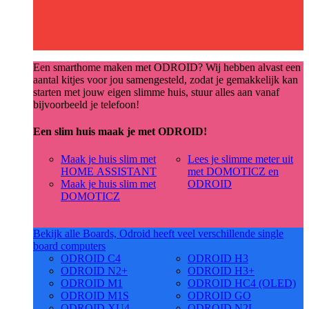
Een smarthome maken met ODROID? Wij hebben alvast een
aantal kitjes voor jou samengesteld, zodat je gemakkelijk kan
starten met jouw eigen slimme huis, stuur alles aan vanaf
bijvoorbeeld je telefoon!
Een slim huis maak je met ODROID!
Maak je huis slim met
Lees je slimme meter uit
HOME ASSISTANT
met DOMOTICZ en
Maak je huis slim met
ODROID
DOMOTICZ
Bekijk alle Boards, Odroid heeft veel verschillende single
board computers
ODROID C4
ODROID H3
ODROID N2+
ODROID H3+
ODROID M1
ODROID HC4 (OLED)
ODROID M1S
ODROID GO
ODROID XU4
ODROID N2L