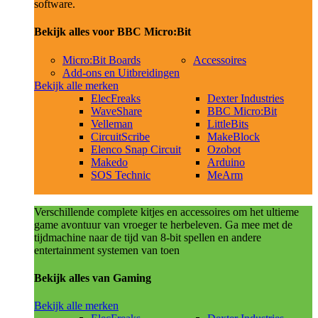
software.
Bekijk alles voor BBC Micro:Bit
Micro:Bit Boards
Accessoires
Add-ons en Uitbreidingen
Bekijk alle merken
ElecFreaks
Dexter Industries
WaveShare
BBC Micro:Bit
Velleman
LittleBits
CircuitScribe
MakeBlock
Elenco Snap Circuit
Ozobot
Makedo
Arduino
SOS Technic
MeArm
Verschillende complete kitjes en accessoires om het ultieme
game avontuur van vroeger te herbeleven. Ga mee met de
tijdmachine naar de tijd van 8-bit spellen en andere
entertainment systemen van toen
Bekijk alles van Gaming
Bekijk alle merken