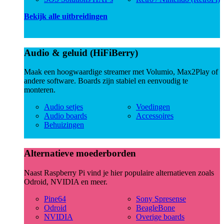
Bekijk alle uitbreidingen
Audio & geluid (HiFiBerry)
Maak een hoogwaardige streamer met Volumio, Max2Play of
andere software. Boards zijn stabiel en eenvoudig te
monteren.
Audio setjes
Voedingen
Audio boards
Accessoires
Behuizingen
Alternatieve moederborden
Naast Raspberry Pi vind je hier populaire alternatieven zoals
Odroid, NVIDIA en meer.
Pine64
Sony Spresense
Odroid
BeagleBone
NVIDIA
Overige boards