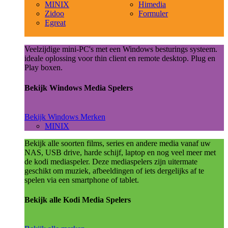
MINIX
Himedia
Zidoo
Formuler
Egreat
Veelzijdige mini-PC's met een Windows besturings systeem.
ideale oplossing voor thin client en remote desktop. Plug en
Play boxen.
Bekijk Windows Media Spelers
Bekijk Windows Merken
MINIX
Bekijk alle soorten films, series en andere media vanaf uw
NAS, USB drive, harde schijf, laptop en nog veel meer met
de kodi mediaspeler. Deze mediaspelers zijn uitermate
geschikt om muziek, afbeeldingen of iets dergelijks af te
spelen via een smartphone of tablet.
Bekijk alle Kodi Media Spelers