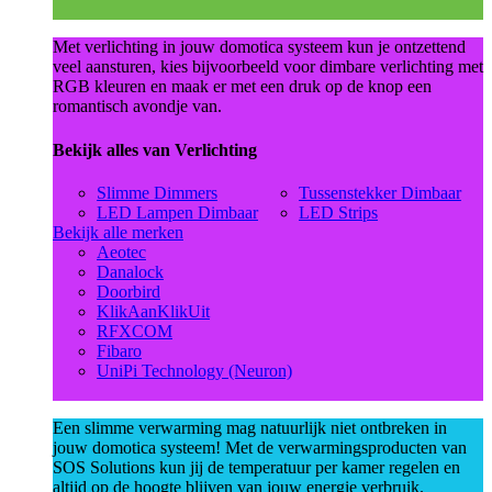
Met verlichting in jouw domotica systeem kun je ontzettend
veel aansturen, kies bijvoorbeeld voor dimbare verlichting met
RGB kleuren en maak er met een druk op de knop een
romantisch avondje van.
Bekijk alles van Verlichting
Slimme Dimmers
Tussenstekker Dimbaar
LED Lampen Dimbaar
LED Strips
Bekijk alle merken
Aeotec
Danalock
Doorbird
KlikAanKlikUit
RFXCOM
Fibaro
UniPi Technology (Neuron)
Een slimme verwarming mag natuurlijk niet ontbreken in
jouw domotica systeem! Met de verwarmingsproducten van
SOS Solutions kun jij de temperatuur per kamer regelen en
altijd op de hoogte blijven van jouw energie verbruik.