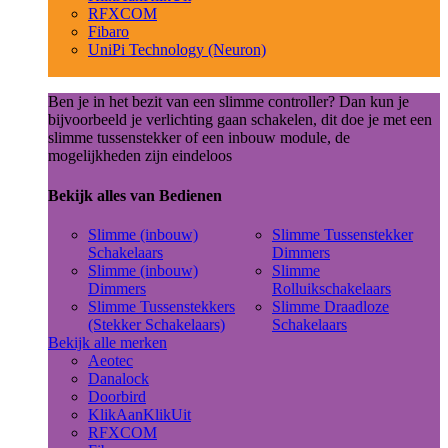
RFXCOM
Fibaro
UniPi Technology (Neuron)
Ben je in het bezit van een slimme controller? Dan kun je
bijvoorbeeld je verlichting gaan schakelen, dit doe je met een
slimme tussenstekker of een inbouw module, de
mogelijkheden zijn eindeloos
Bekijk alles van Bedienen
Slimme (inbouw)
Slimme Tussenstekker
Schakelaars
Dimmers
Slimme (inbouw)
Slimme
Dimmers
Rolluikschakelaars
Slimme Tussenstekkers
Slimme Draadloze
(Stekker Schakelaars)
Schakelaars
Bekijk alle merken
Aeotec
Danalock
Doorbird
KlikAanKlikUit
RFXCOM