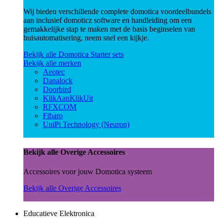
Wij bieden verschillende complete domotica voordeelbundels
aan inclusief domoticz software en handleiding om een
gemakkelijke stap te maken met de basis beginselen van
huisautomatisering, neem snel een kijkje.
Bekijk alle Domotica Starter sets
Bekijk alle merken
Aeotec
Danalock
Doorbird
KlikAanKlikUit
RFXCOM
Fibaro
UniPi Technology (Neuron)
Bekijk alle Overige Accessoires
Accessoires voor jouw Domotica systeem
Bekijk alle Overige Accessoires
Educatieve Elektronica