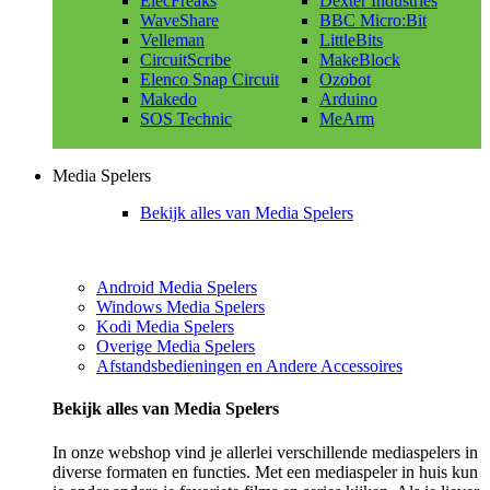
ElecFreaks
Dexter Industries
WaveShare
BBC Micro:Bit
Velleman
LittleBits
CircuitScribe
MakeBlock
Elenco Snap Circuit
Ozobot
Makedo
Arduino
SOS Technic
MeArm
Media Spelers
Bekijk alles van Media Spelers
Android Media Spelers
Windows Media Spelers
Kodi Media Spelers
Overige Media Spelers
Afstandsbedieningen en Andere Accessoires
Bekijk alles van Media Spelers
In onze webshop vind je allerlei verschillende mediaspelers in
diverse formaten en functies. Met een mediaspeler in huis kun