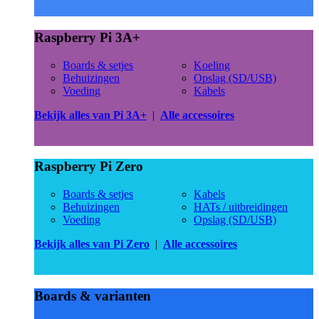
Raspberry Pi 3A+
Boards & setjes
Koeling
Behuizingen
Opslag (SD/USB)
Voeding
Kabels
Bekijk alles van Pi 3A+
|
Alle accessoires
Raspberry Pi Zero
Boards & setjes
Kabels
Behuizingen
HATs / uitbreidingen
Voeding
Opslag (SD/USB)
Bekijk alles van Pi Zero
|
Alle accessoires
Boards & varianten