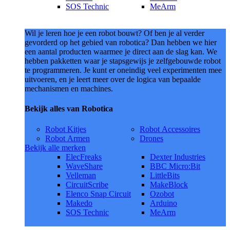
SOS Technic
MeArm
Wil je leren hoe je een robot bouwt? Of ben je al verder
gevorderd op het gebied van robotica? Dan hebben we hier
een aantal producten waarmee je direct aan de slag kan. We
hebben pakketten waar je stapsgewijs je zelfgebouwde robot
te programmeren. Je kunt er oneindig veel experimenten mee
uitvoeren, en je leert meer over de logica van bepaalde
mechanismen en machines.
Bekijk alles van Robotica
Robot Kitjes
Robot Accessoires
Robot Armen
Drones
Bekijk alle merken
ElecFreaks
Dexter Industries
WaveShare
BBC Micro:Bit
Velleman
LittleBits
CircuitScribe
MakeBlock
Elenco Snap Circuit
Ozobot
Makedo
Arduino
SOS Technic
MeArm