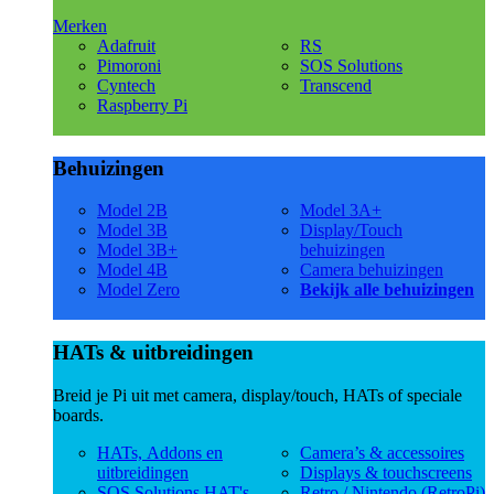
Merken
Adafruit
RS
Pimoroni
SOS Solutions
Cyntech
Transcend
Raspberry Pi
Behuizingen
Model 2B
Model 3A+
Model 3B
Display/Touch
Model 3B+
behuizingen
Model 4B
Camera behuizingen
Model Zero
Bekijk alle behuizingen
HATs & uitbreidingen
Breid je Pi uit met camera, display/touch, HATs of speciale
boards.
HATs, Addons en
Camera’s & accessoires
uitbreidingen
Displays & touchscreens
SOS Solutions HAT's
Retro / Nintendo (RetroPi)