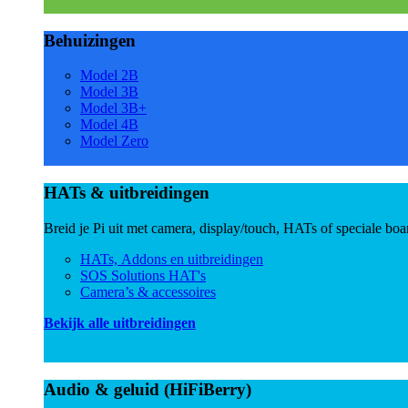
Behuizingen
Model 2B
Model 3B
Model 3B+
Model 4B
Model Zero
HATs & uitbreidingen
Breid je Pi uit met camera, display/touch, HATs of speciale boa
HATs, Addons en uitbreidingen
SOS Solutions HAT's
Camera’s & accessoires
Bekijk alle uitbreidingen
Audio & geluid (HiFiBerry)