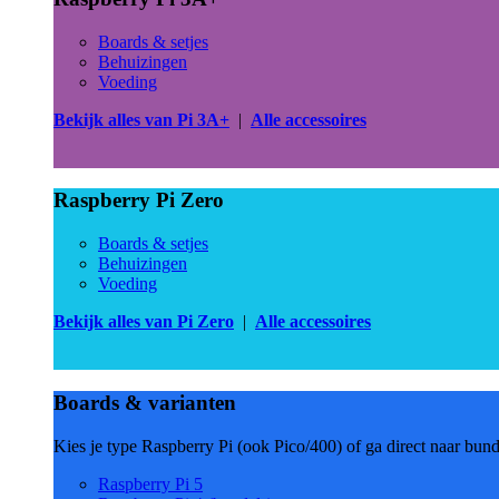
Boards & setjes
Behuizingen
Voeding
Bekijk alles van Pi 3A+
|
Alle accessoires
Raspberry Pi Zero
Boards & setjes
Behuizingen
Voeding
Bekijk alles van Pi Zero
|
Alle accessoires
Boards & varianten
Kies je type Raspberry Pi (ook Pico/400) of ga direct naar bun
Raspberry Pi 5