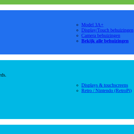
Model 3A+
Display/Touch behuizingen
Camera behuizingen
Bekijk alle behuizingen
rds.
Displays & touchscreens
Retro / Nintendo (RetroPi)