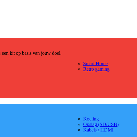
es een kit op basis van jouw doel.
Smart Home
Retro gaming
Koeling
Opslag (SD/USB)
Kabels / HDMI