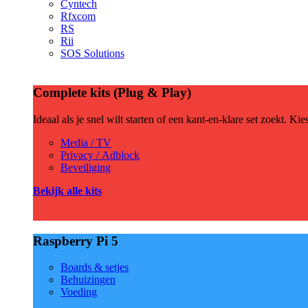
Cyntech
Rfxcom
RS
Rii
SOS Solutions
Complete kits (Plug & Play)
Ideaal als je snel wilt starten of een kant-en-klare set zoekt. Ki
Media / TV
Privacy / Adblock
Beveiliging
Bekijk alle kits
Raspberry Pi 5
Boards & setjes
Behuizingen
Voeding