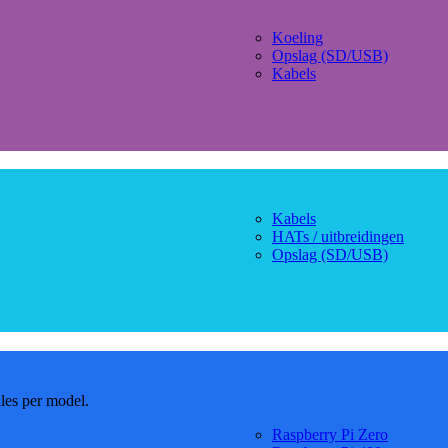
Koeling
Opslag (SD/USB)
Kabels
Kabels
HATs / uitbreidingen
Opslag (SD/USB)
dles per model.
Raspberry Pi Zero