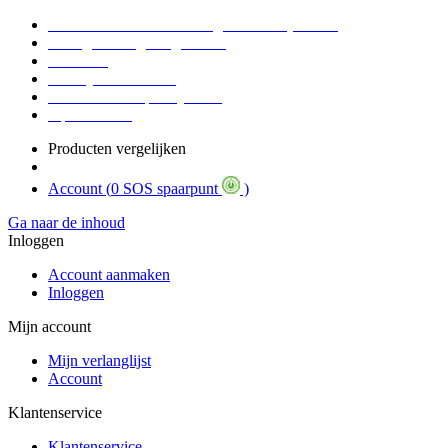
Voor 16:30 Besteld = Morgen in huis (werkdag)
90 dagen niet goed geld terug
Educatief
Zakelijke Voordelen
SOS Member spaarsysteem
Tips / BLOG
Producten vergelijken
Account (
0 SOS spaarpunt
)
Ga naar de inhoud
Inloggen
Account aanmaken
Inloggen
Mijn account
Mijn verlanglijst
Account
Klantenservice
Klantenservice