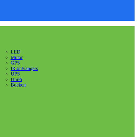
LED
Motor
GPS
IR ontvangers
UPS
UniPi
Boeken