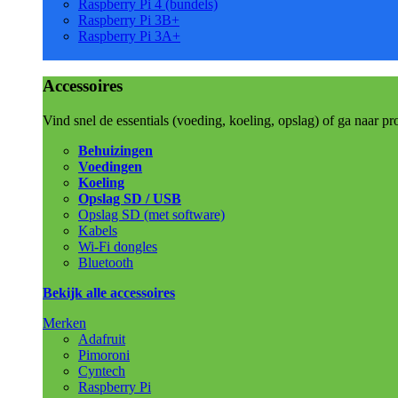
Raspberry Pi 4 (bundels)
Raspberry Pi 3B+
Raspberry Pi 3A+
Accessoires
Vind snel de essentials (voeding, koeling, opslag) of ga naar pr
Behuizingen
Voedingen
Koeling
Opslag SD / USB
Opslag SD (met software)
Kabels
Wi-Fi dongles
Bluetooth
Bekijk alle accessoires
Merken
Adafruit
Pimoroni
Cyntech
Raspberry Pi