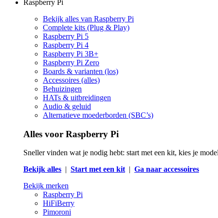
Raspberry Pi
Bekijk alles van Raspberry Pi
Complete kits (Plug & Play)
Raspberry Pi 5
Raspberry Pi 4
Raspberry Pi 3B+
Raspberry Pi Zero
Boards & varianten (los)
Accessoires (alles)
Behuizingen
HATs & uitbreidingen
Audio & geluid
Alternatieve moederborden (SBC’s)
Alles voor Raspberry Pi
Sneller vinden wat je nodig hebt: start met een kit, kies je mod
Bekijk alles
|
Start met een kit
|
Ga naar accessoires
Bekijk merken
Raspberry Pi
HiFiBerry
Pimoroni