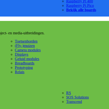
Raspberry Pi 400
Raspberry Pi Pico
Bekijk alle boards
oject- en media-uitbreidingen.
Toetsenborden
(Fly-)muizen
Camera modules
Displays
Geluid modules
Breadboards
Prototyping
Relais
RS
SOS Solutions
Transcend