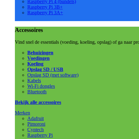
Raspberry Pi 4 (bundels)
Raspberry Pi 3B+
Raspberry Pi 3A+
Accessoires
Vind snel de essentials (voeding, koeling, opslag) of ga naar pr
Behuizingen
Voedingen
Koeling
Opslag SD / USB
Opslag SD (met software)
Kabels
Wi-Fi dongles
Bluetooth
Bekijk alle accessoires
Merken
Adafruit
Pimoroni
Cyntech
Raspberry Pi