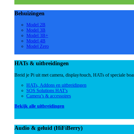
Behuizingen
Model 2B
Model 3B
Model 3B+
Model 4B
Model Zero
HATs & uitbreidingen
Breid je Pi uit met camera, display/touch, HATs of speciale boa
HATs, Addons en uitbreidingen
SOS Solutions HAT's
Camera’s & accessoires
Bekijk alle uitbreidingen
Audio & geluid (HiFiBerry)