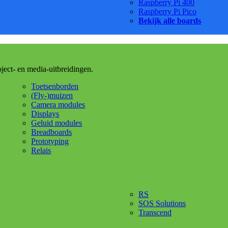
Raspberry Pi 400
Raspberry Pi Pico
Bekijk alle boards
oject- en media-uitbreidingen.
Toetsenborden
(Fly-)muizen
Camera modules
Displays
Geluid modules
Breadboards
Prototyping
Relais
RS
SOS Solutions
Transcend