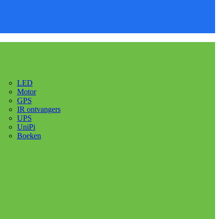
LED
Motor
GPS
IR ontvangers
UPS
UniPi
Boeken