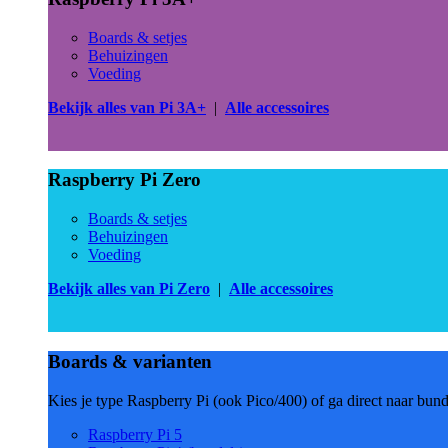
Boards & setjes
Behuizingen
Voeding
Bekijk alles van Pi 3A+
|
Alle accessoires
Raspberry Pi Zero
Boards & setjes
Behuizingen
Voeding
Bekijk alles van Pi Zero
|
Alle accessoires
Boards & varianten
Kies je type Raspberry Pi (ook Pico/400) of ga direct naar bun
Raspberry Pi 5