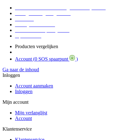
Voor 16:30 Besteld = Morgen in huis (werkdag)
90 dagen niet goed geld terug
Educatief
Zakelijke Voordelen
SOS Member spaarsysteem
Tips / BLOG
Producten vergelijken
Account (
0 SOS spaarpunt
)
Ga naar de inhoud
Inloggen
Account aanmaken
Inloggen
Mijn account
Mijn verlanglijst
Account
Klantenservice
Klantenservice