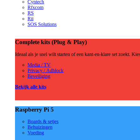
Cyntech
Rfxcom
RS
Rii
SOS Solutions
Complete kits (Plug & Play)
Ideaal als je snel wilt starten of een kant-en-klare set zoekt. Ki
Media / TV
Privacy / Adblock
Beveiliging
Bekijk alle kits
Raspberry Pi 5
Boards & setjes
Behuizingen
Voeding