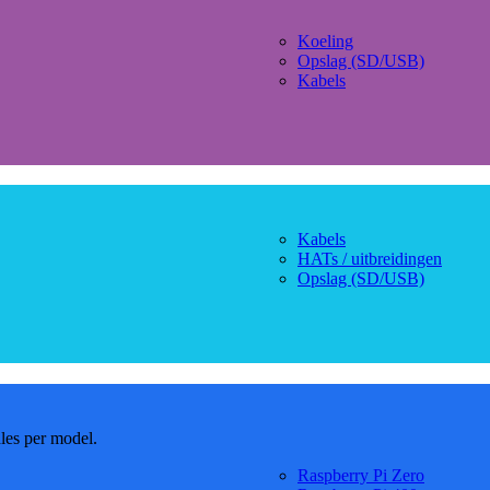
Koeling
Opslag (SD/USB)
Kabels
Kabels
HATs / uitbreidingen
Opslag (SD/USB)
dles per model.
Raspberry Pi Zero