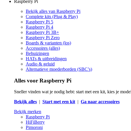
Raspberry Pi
Bekijk alles van Raspberry Pi
Complete kits (Plug & Play)
Raspberry Pi 5
Raspberry Pi 4
Raspberry Pi 3B+
Raspberry Pi Zero
Boards & varianten (los)
Accessoires (alles)
Behuizingen
HATs & uitbreidingen
Audio & geluid
Alternatieve moederborden (SBC’s)
Alles voor Raspberry Pi
Sneller vinden wat je nodig hebt: start met een kit, kies je mod
Bekijk alles
|
Start met een kit
|
Ga naar accessoires
Bekijk merken
Raspberry Pi
HiFiBerry
Pimoroni