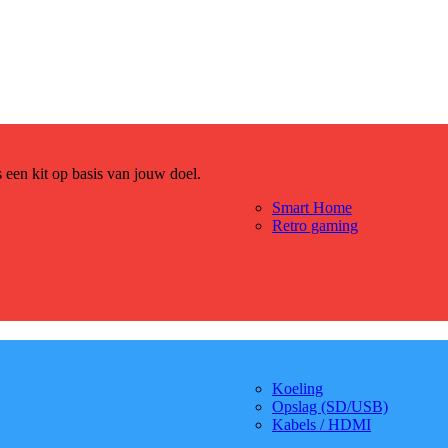
es een kit op basis van jouw doel.
Smart Home
Retro gaming
Koeling
Opslag (SD/USB)
Kabels / HDMI