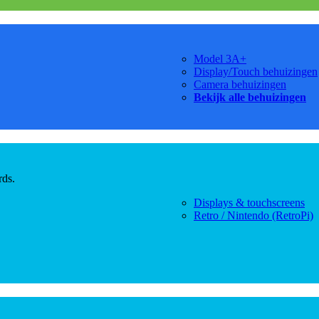
Model 3A+
Display/Touch behuizingen
Camera behuizingen
Bekijk alle behuizingen
rds.
Displays & touchscreens
Retro / Nintendo (RetroPi)