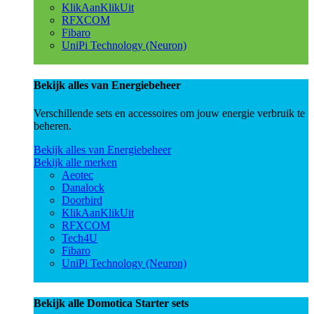
KlikAanKlikUit
RFXCOM
Fibaro
UniPi Technology (Neuron)
Bekijk alles van Energiebeheer
Verschillende sets en accessoires om jouw energie verbruik te
beheren.
Bekijk alles van Energiebeheer
Bekijk alle merken
Aeotec
Danalock
Doorbird
KlikAanKlikUit
RFXCOM
Tech4U
Fibaro
UniPi Technology (Neuron)
Bekijk alle Domotica Starter sets