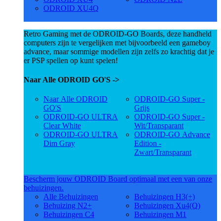
ODROID XU4Q
Retro Gaming met de ODROID-GO Boards, deze handheld
computers zijn te vergelijken met bijvoorbeeld een gameboy
advance, maar sommige modellen zijn zelfs zo krachtig dat je
er PSP spellen op kunt spelen!
Naar Alle ODROID GO'S ->
Naar Alle ODROID
ODROID-GO Super -
GO'S
Grijs
ODROID-GO ULTRA
ODROID-GO Super -
Clear White
Wit/Transparant
ODROID-GO ULTRA
ODROID-GO Advance
Dim Gray
Edition -
Zwart/Transparant
Bescherm jouw ODROID Board optimaal met een van onze
behuizingen.
Alle Behuizingen
Behuizingen H3(+)
Behuizing N2+
Behuizingen Xu4(Q)
Behuizingen C4
Behuizingen M1