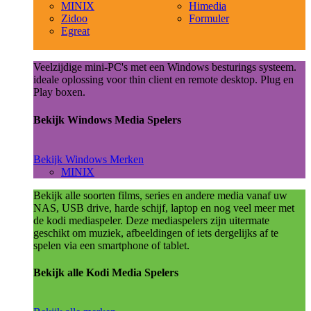
MINIX
Himedia
Zidoo
Formuler
Egreat
Veelzijdige mini-PC's met een Windows besturings systeem.
ideale oplossing voor thin client en remote desktop. Plug en
Play boxen.
Bekijk Windows Media Spelers
Bekijk Windows Merken
MINIX
Bekijk alle soorten films, series en andere media vanaf uw
NAS, USB drive, harde schijf, laptop en nog veel meer met
de kodi mediaspeler. Deze mediaspelers zijn uitermate
geschikt om muziek, afbeeldingen of iets dergelijks af te
spelen via een smartphone of tablet.
Bekijk alle Kodi Media Spelers