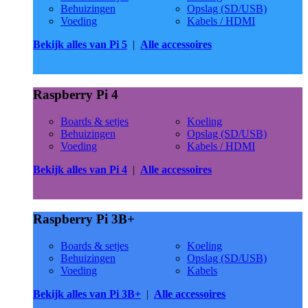
Behuizingen
Opslag (SD/USB)
Voeding
Kabels / HDMI
Bekijk alles van Pi 5
|
Alle accessoires
Raspberry Pi 4
Boards & setjes
Koeling
Behuizingen
Opslag (SD/USB)
Voeding
Kabels / HDMI
Bekijk alles van Pi 4
|
Alle accessoires
Raspberry Pi 3B+
Boards & setjes
Koeling
Behuizingen
Opslag (SD/USB)
Voeding
Kabels
Bekijk alles van Pi 3B+
|
Alle accessoires