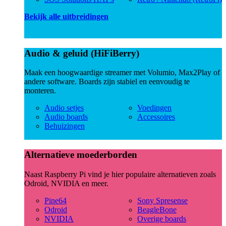
Bekijk alle uitbreidingen
Audio & geluid (HiFiBerry)
Maak een hoogwaardige streamer met Volumio, Max2Play of
andere software. Boards zijn stabiel en eenvoudig te
monteren.
Audio setjes
Voedingen
Audio boards
Accessoires
Behuizingen
Alternatieve moederborden
Naast Raspberry Pi vind je hier populaire alternatieven zoals
Odroid, NVIDIA en meer.
Pine64
Sony Spresense
Odroid
BeagleBone
NVIDIA
Overige boards