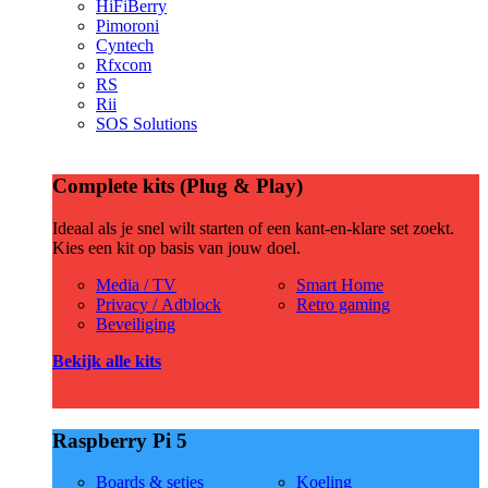
HiFiBerry
Pimoroni
Cyntech
Rfxcom
RS
Rii
SOS Solutions
Complete kits (Plug & Play)
Ideaal als je snel wilt starten of een kant-en-klare set zoekt.
Kies een kit op basis van jouw doel.
Media / TV
Smart Home
Privacy / Adblock
Retro gaming
Beveiliging
Bekijk alle kits
Raspberry Pi 5
Boards & setjes
Koeling