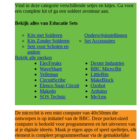
Vind in deze categorie verschillende setjes en kitjes. Ga voor
een complete kit of ga een soldeer avontuur aan.
Bekijk alles van Educatie Sets
Kits met Solderen
Onderwijsinstellingen
Kits Zonder Solderen
Set Accessoires
Sets voor Scholen en
andere
Bekijk alle merken
ElecFreaks
Dexter Industries
WaveShare
BBC Micro:Bit
Velleman
LittleBits
CircuitScribe
MakeBlock
Elenco Snap Circuit
Ozobot
Makedo
Arduino
SOS Technic
MeArm
De micro:bit is een mini computer van 40x50mm die
ontworpen is op initiatief van de BBC. Deze pocket-sized
computer is bedoeld voor programmeren en het uitvoeren van
al je digitale ideeën. Maak je eigen apps of speel spelletjes, elk
element is compleet programmeerbaar via de gemakkelijke