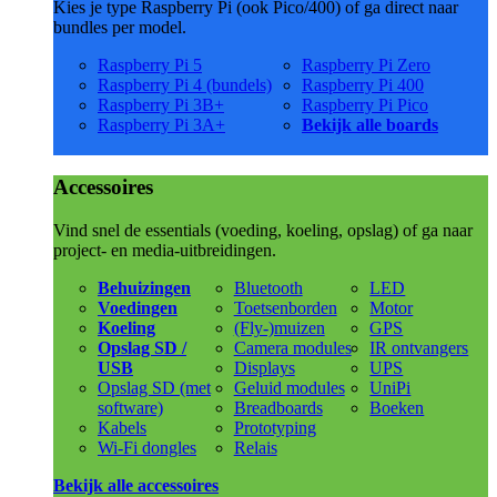
Kies je type Raspberry Pi (ook Pico/400) of ga direct naar
bundles per model.
Raspberry Pi 5
Raspberry Pi Zero
Raspberry Pi 4 (bundels)
Raspberry Pi 400
Raspberry Pi 3B+
Raspberry Pi Pico
Raspberry Pi 3A+
Bekijk alle boards
Accessoires
Vind snel de essentials (voeding, koeling, opslag) of ga naar
project- en media-uitbreidingen.
Behuizingen
Bluetooth
LED
Voedingen
Toetsenborden
Motor
Koeling
(Fly-)muizen
GPS
Opslag SD /
Camera modules
IR ontvangers
USB
Displays
UPS
Opslag SD (met
Geluid modules
UniPi
software)
Breadboards
Boeken
Kabels
Prototyping
Wi-Fi dongles
Relais
Bekijk alle accessoires