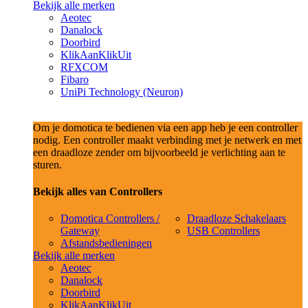
Bekijk alle merken
Aeotec
Danalock
Doorbird
KlikAanKlikUit
RFXCOM
Fibaro
UniPi Technology (Neuron)
Om je domotica te bedienen via een app heb je een controller
nodig. Een controller maakt verbinding met je netwerk en met
een draadloze zender om bijvoorbeeld je verlichting aan te
sturen.
Bekijk alles van Controllers
Domotica Controllers /
Draadloze Schakelaars
Gateway
USB Controllers
Afstandsbedieningen
Bekijk alle merken
Aeotec
Danalock
Doorbird
KlikAanKlikUit