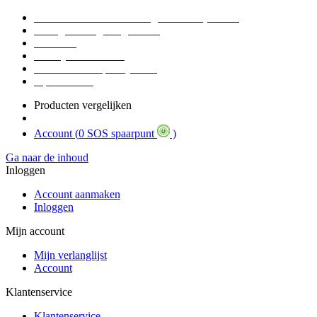
Voor 16:30 Besteld = Morgen in huis (werkdag)
90 dagen niet goed geld terug
Educatief
Zakelijke Voordelen
SOS Member spaarsysteem
Tips / BLOG
Producten vergelijken
Account (
0 SOS spaarpunt
)
Ga naar de inhoud
Inloggen
Account aanmaken
Inloggen
Mijn account
Mijn verlanglijst
Account
Klantenservice
Klantenservice