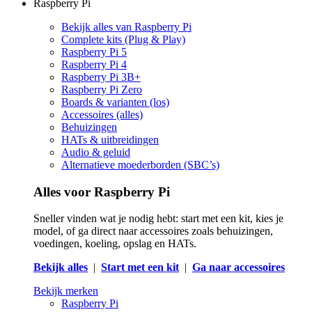
Raspberry Pi
Bekijk alles van Raspberry Pi
Complete kits (Plug & Play)
Raspberry Pi 5
Raspberry Pi 4
Raspberry Pi 3B+
Raspberry Pi Zero
Boards & varianten (los)
Accessoires (alles)
Behuizingen
HATs & uitbreidingen
Audio & geluid
Alternatieve moederborden (SBC’s)
Alles voor Raspberry Pi
Sneller vinden wat je nodig hebt: start met een kit, kies je
model, of ga direct naar accessoires zoals behuizingen,
voedingen, koeling, opslag en HATs.
Bekijk alles
|
Start met een kit
|
Ga naar accessoires
Bekijk merken
Raspberry Pi