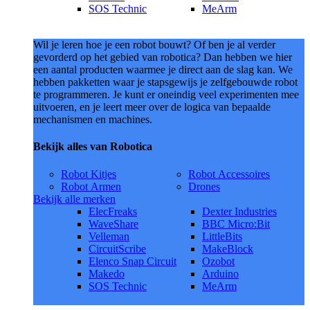
SOS Technic
MeArm
Wil je leren hoe je een robot bouwt? Of ben je al verder
gevorderd op het gebied van robotica? Dan hebben we hier
een aantal producten waarmee je direct aan de slag kan. We
hebben pakketten waar je stapsgewijs je zelfgebouwde robot
te programmeren. Je kunt er oneindig veel experimenten mee
uitvoeren, en je leert meer over de logica van bepaalde
mechanismen en machines.
Bekijk alles van Robotica
Robot Kitjes
Robot Accessoires
Robot Armen
Drones
Bekijk alle merken
ElecFreaks
Dexter Industries
WaveShare
BBC Micro:Bit
Velleman
LittleBits
CircuitScribe
MakeBlock
Elenco Snap Circuit
Ozobot
Makedo
Arduino
SOS Technic
MeArm