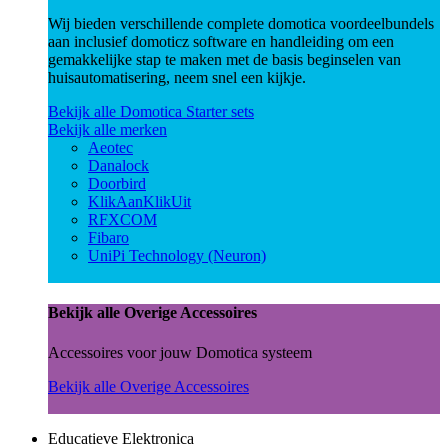
Wij bieden verschillende complete domotica voordeelbundels
aan inclusief domoticz software en handleiding om een
gemakkelijke stap te maken met de basis beginselen van
huisautomatisering, neem snel een kijkje.
Bekijk alle Domotica Starter sets
Bekijk alle merken
Aeotec
Danalock
Doorbird
KlikAanKlikUit
RFXCOM
Fibaro
UniPi Technology (Neuron)
Bekijk alle Overige Accessoires
Accessoires voor jouw Domotica systeem
Bekijk alle Overige Accessoires
Educatieve Elektronica