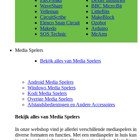
ElecFreaks
Dexter Industries
WaveShare
BBC Micro:Bit
Velleman
LittleBits
CircuitScribe
MakeBlock
Elenco Snap Circuit
Ozobot
Makedo
Arduino
SOS Technic
MeArm
Media Spelers
Bekijk alles van Media Spelers
Android Media Spelers
Windows Media Spelers
Kodi Media Spelers
Overige Media Spelers
Afstandsbedieningen en Andere Accessoires
Bekijk alles van Media Spelers
In onze webshop vind je allerlei verschillende mediaspelers in
diverse formaten en functies. Met een mediaspeler in huis kun