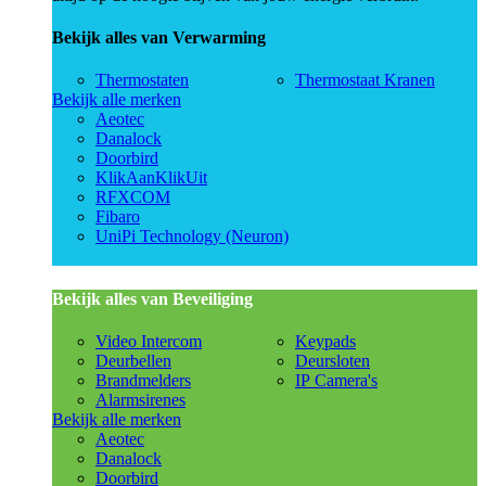
Bekijk alles van Verwarming
Thermostaten
Thermostaat Kranen
Bekijk alle merken
Aeotec
Danalock
Doorbird
KlikAanKlikUit
RFXCOM
Fibaro
UniPi Technology (Neuron)
Bekijk alles van Beveiliging
Video Intercom
Keypads
Deurbellen
Deursloten
Brandmelders
IP Camera's
Alarmsirenes
Bekijk alle merken
Aeotec
Danalock
Doorbird