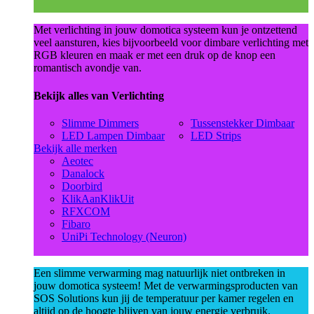
Met verlichting in jouw domotica systeem kun je ontzettend
veel aansturen, kies bijvoorbeeld voor dimbare verlichting met
RGB kleuren en maak er met een druk op de knop een
romantisch avondje van.
Bekijk alles van Verlichting
Slimme Dimmers
Tussenstekker Dimbaar
LED Lampen Dimbaar
LED Strips
Bekijk alle merken
Aeotec
Danalock
Doorbird
KlikAanKlikUit
RFXCOM
Fibaro
UniPi Technology (Neuron)
Een slimme verwarming mag natuurlijk niet ontbreken in
jouw domotica systeem! Met de verwarmingsproducten van
SOS Solutions kun jij de temperatuur per kamer regelen en
altijd op de hoogte blijven van jouw energie verbruik.