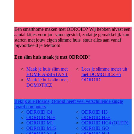
Een smarthome maken met ODROID? Wij hebben alvast een
aantal kitjes voor jou samengesteld, zodat je gemakkelijk kan
starten met jouw eigen slimme huis, stuur alles aan vanaf
bijvoorbeeld je telefoon!
Een slim huis maak je met ODROID!
Maak je huis slim met
Lees je slimme meter uit
HOME ASSISTANT
met DOMOTICZ en
Maak je huis slim met
ODROID
DOMOTICZ
Bekijk alle Boards, Odroid heeft veel verschillende single
board computers
ODROID C4
ODROID H3
ODROID N2+
ODROID H3+
ODROID M1
ODROID HC4 (OLED)
ODROID M1S
ODROID GO
ODROID XU4
ODROID N2L