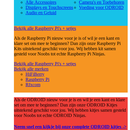
Alle Accessoires
Camera's en Toebehoren
Displays en Touchscreens
Voeding voor ODROID
Audio en Geluid
Bekijk alle Raspberry Pi's + setjes
Als de Raspberry Pi nieuw voor je is of wil je een kant en
klare set om mee te beginnen? Dan zijn onze Raspberry Pi
Kits uitstekend geschikt voor jou. Wij hebben kit samen
gesteld voor Noobs tot echte Raspberry Pi Ninjas.
Bekijk alle Raspberry Pi's + setjes
Bekijk alle merken
HiFiBerry
Raspberry Pi
Rfxcom
Als de ODROID nieuw voor je is en wil je een kant en klare
set om mee te beginnen? Dan zijn onze ODROID Kitjes
uitstekend geschikt voor jou. Wij hebben kitjes samen gesteld
voor Noobs tot echte ODROID Ninjas.
Neem snel een kijkje bij onze complete ODROID kitjes ->