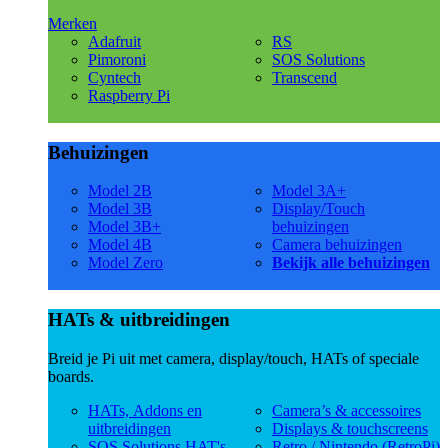
Merken
Adafruit
RS
Pimoroni
SOS Solutions
Cyntech
Transcend
Raspberry Pi
Behuizingen
Model 2B
Model 3A+
Model 3B
Display/Touch
Model 3B+
behuizingen
Model 4B
Camera behuizingen
Model Zero
Bekijk alle behuizingen
HATs & uitbreidingen
Breid je Pi uit met camera, display/touch, HATs of speciale
boards.
HATs, Addons en
Camera’s & accessoires
uitbreidingen
Displays & touchscreens
SOS Solutions HAT's
Retro / Nintendo (RetroPi)