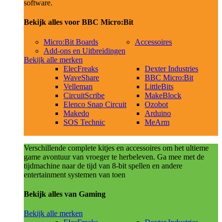
software.
Bekijk alles voor BBC Micro:Bit
Micro:Bit Boards
Accessoires
Add-ons en Uitbreidingen
Bekijk alle merken
ElecFreaks
Dexter Industries
WaveShare
BBC Micro:Bit
Velleman
LittleBits
CircuitScribe
MakeBlock
Elenco Snap Circuit
Ozobot
Makedo
Arduino
SOS Technic
MeArm
Verschillende complete kitjes en accessoires om het ultieme
game avontuur van vroeger te herbeleven. Ga mee met de
tijdmachine naar de tijd van 8-bit spellen en andere
entertainment systemen van toen
Bekijk alles van Gaming
Bekijk alle merken