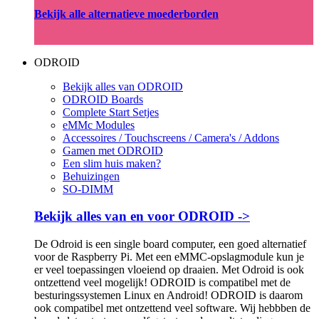
Bekijk alle alternatieve moederborden
ODROID
Bekijk alles van ODROID
ODROID Boards
Complete Start Setjes
eMMc Modules
Accessoires / Touchscreens / Camera's / Addons
Gamen met ODROID
Een slim huis maken?
Behuizingen
SO-DIMM
Bekijk alles van en voor ODROID ->
De Odroid is een single board computer, een goed alternatief
voor de Raspberry Pi. Met een eMMC-opslagmodule kun je
er veel toepassingen vloeiend op draaien. Met Odroid is ook
ontzettend veel mogelijk! ODROID is compatibel met de
besturingssystemen Linux en Android! ODROID is daarom
ook compatibel met ontzettend veel software. Wij hebbben de