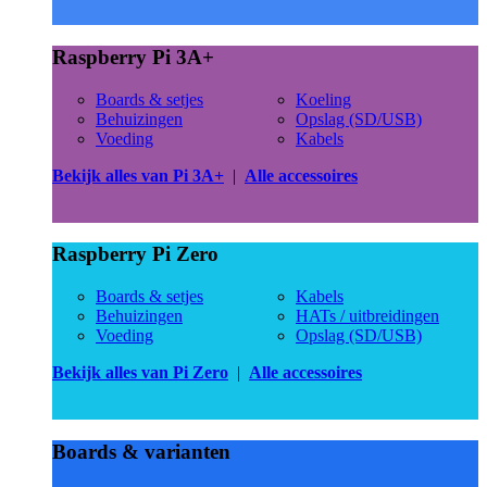
Raspberry Pi 3A+
Boards & setjes
Koeling
Behuizingen
Opslag (SD/USB)
Voeding
Kabels
Bekijk alles van Pi 3A+
|
Alle accessoires
Raspberry Pi Zero
Boards & setjes
Kabels
Behuizingen
HATs / uitbreidingen
Voeding
Opslag (SD/USB)
Bekijk alles van Pi Zero
|
Alle accessoires
Boards & varianten