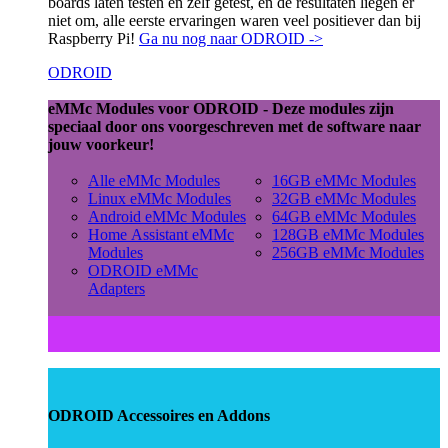
boards laten testen en zelf getest, en de resultaten liegen er
niet om, alle eerste ervaringen waren veel positiever dan bij
Raspberry Pi!
Ga nu nog naar ODROID ->
ODROID
eMMc Modules voor ODROID - Deze modules zijn
speciaal door ons voorgeschreven met de software naar
jouw voorkeur!
Alle eMMc Modules
16GB eMMc Modules
Linux eMMc Modules
32GB eMMc Modules
Android eMMc Modules
64GB eMMc Modules
Home Assistant eMMc
128GB eMMc Modules
Modules
256GB eMMc Modules
ODROID eMMc
Adapters
ODROID Accessoires en Addons