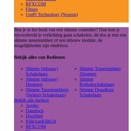
RFXCOM
Fibaro
UniPi Technology (Neuron)
Ben je in het bezit van een slimme controller? Dan kun je
bijvoorbeeld je verlichting gaan schakelen, dit doe je met een
slimme tussenstekker of een inbouw module, de
mogelijkheden zijn eindeloos
Bekijk alles van Bedienen
Slimme (inbouw)
Slimme Tussenstekker
Schakelaars
Dimmers
Slimme (inbouw)
Slimme
Dimmers
Rolluikschakelaars
Slimme Tussenstekkers
Slimme Draadloze
(Stekker Schakelaars)
Schakelaars
Bekijk alle merken
Aeotec
Danalock
Doorbird
KlikAanKlikUit
RFXCOM