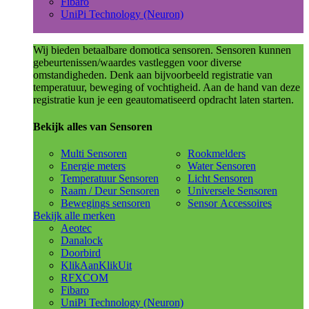
Fibaro
UniPi Technology (Neuron)
Wij bieden betaalbare domotica sensoren. Sensoren kunnen
gebeurtenissen/waardes vastleggen voor diverse
omstandigheden. Denk aan bijvoorbeeld registratie van
temperatuur, beweging of vochtigheid. Aan de hand van deze
registratie kun je een geautomatiseerd opdracht laten starten.
Bekijk alles van Sensoren
Multi Sensoren
Rookmelders
Energie meters
Water Sensoren
Temperatuur Sensoren
Licht Sensoren
Raam / Deur Sensoren
Universele Sensoren
Bewegings sensoren
Sensor Accessoires
Bekijk alle merken
Aeotec
Danalock
Doorbird
KlikAanKlikUit
RFXCOM
Fibaro
UniPi Technology (Neuron)