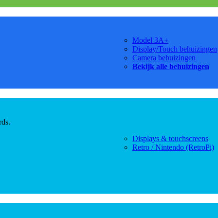
Model 3A+
Display/Touch behuizingen
Camera behuizingen
Bekijk alle behuizingen
rds.
Displays & touchscreens
Retro / Nintendo (RetroPi)