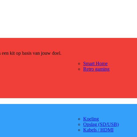
es een kit op basis van jouw doel.
Smart Home
Retro gaming
Koeling
Opslag (SD/USB)
Kabels / HDMI