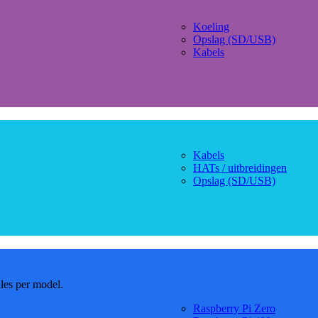
Koeling
Opslag (SD/USB)
Kabels
Kabels
HATs / uitbreidingen
Opslag (SD/USB)
dles per model.
Raspberry Pi Zero