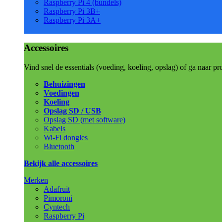
Raspberry Pi 4 (bundels)
Raspberry Pi 3B+
Raspberry Pi 3A+
Accessoires
Vind snel de essentials (voeding, koeling, opslag) of ga naar pr
Behuizingen
Voedingen
Koeling
Opslag SD / USB
Opslag SD (met software)
Kabels
Wi-Fi dongles
Bluetooth
Bekijk alle accessoires
Merken
Adafruit
Pimoroni
Cyntech
Raspberry Pi