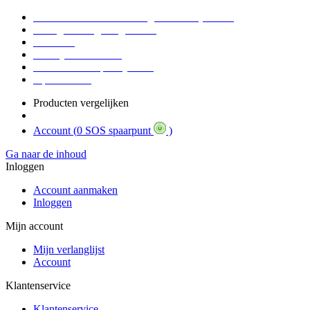
Voor 16:30 Besteld = Morgen in huis (werkdag)
90 dagen niet goed geld terug
Educatief
Zakelijke Voordelen
SOS Member spaarsysteem
Tips / BLOG
Producten vergelijken
Account (
0 SOS spaarpunt
)
Ga naar de inhoud
Inloggen
Account aanmaken
Inloggen
Mijn account
Mijn verlanglijst
Account
Klantenservice
Klantenservice