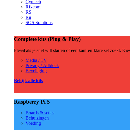
Cyntech
Rfxcom
RS
Rii
SOS Solutions
Complete kits (Plug & Play)
Ideaal als je snel wilt starten of een kant-en-klare set zoekt. Ki
Media / TV
Privacy / Adblock
Beveiliging
Bekijk alle kits
Raspberry Pi 5
Boards & setjes
Behuizingen
Voeding