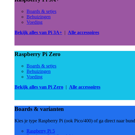
Boards & setjes
Behuizingen
Voeding
Bekijk alles van Pi 3A+
|
Alle accessoires
Raspberry Pi Zero
Boards & setjes
Behuizingen
Voeding
Bekijk alles van Pi Zero
|
Alle accessoires
Boards & varianten
Kies je type Raspberry Pi (ook Pico/400) of ga direct naar bun
Raspberry Pi 5