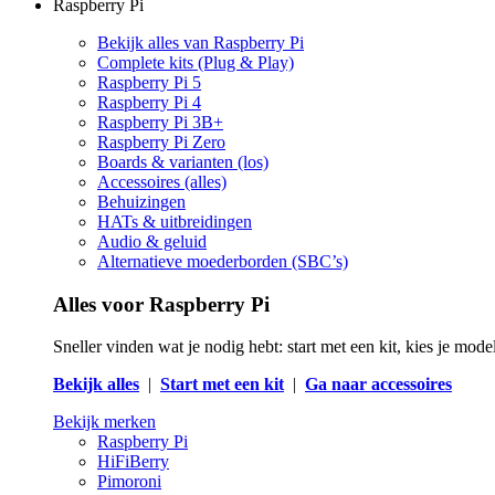
Raspberry Pi
Bekijk alles van Raspberry Pi
Complete kits (Plug & Play)
Raspberry Pi 5
Raspberry Pi 4
Raspberry Pi 3B+
Raspberry Pi Zero
Boards & varianten (los)
Accessoires (alles)
Behuizingen
HATs & uitbreidingen
Audio & geluid
Alternatieve moederborden (SBC’s)
Alles voor Raspberry Pi
Sneller vinden wat je nodig hebt: start met een kit, kies je mod
Bekijk alles
|
Start met een kit
|
Ga naar accessoires
Bekijk merken
Raspberry Pi
HiFiBerry
Pimoroni