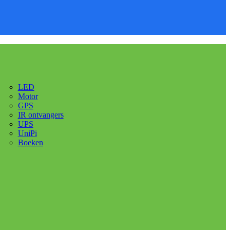
LED
Motor
GPS
IR ontvangers
UPS
UniPi
Boeken