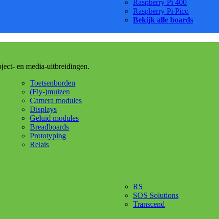
Raspberry Pi 400
Raspberry Pi Pico
Bekijk alle boards
oject- en media-uitbreidingen.
Toetsenborden
(Fly-)muizen
Camera modules
Displays
Geluid modules
Breadboards
Prototyping
Relais
RS
SOS Solutions
Transcend