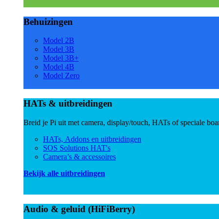
Behuizingen
Model 2B
Model 3B
Model 3B+
Model 4B
Model Zero
HATs & uitbreidingen
Breid je Pi uit met camera, display/touch, HATs of speciale boa
HATs, Addons en uitbreidingen
SOS Solutions HAT's
Camera’s & accessoires
Bekijk alle uitbreidingen
Audio & geluid (HiFiBerry)