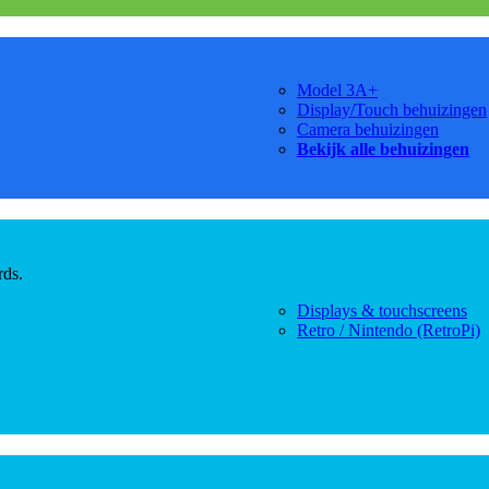
Model 3A+
Display/Touch behuizingen
Camera behuizingen
Bekijk alle behuizingen
rds.
Displays & touchscreens
Retro / Nintendo (RetroPi)