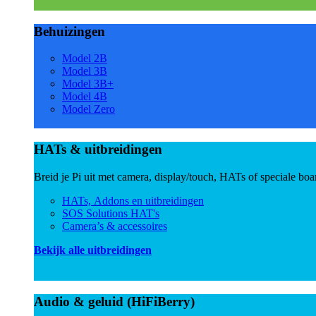
Behuizingen
Model 2B
Model 3B
Model 3B+
Model 4B
Model Zero
HATs & uitbreidingen
Breid je Pi uit met camera, display/touch, HATs of speciale boa
HATs, Addons en uitbreidingen
SOS Solutions HAT's
Camera’s & accessoires
Bekijk alle uitbreidingen
Audio & geluid (HiFiBerry)