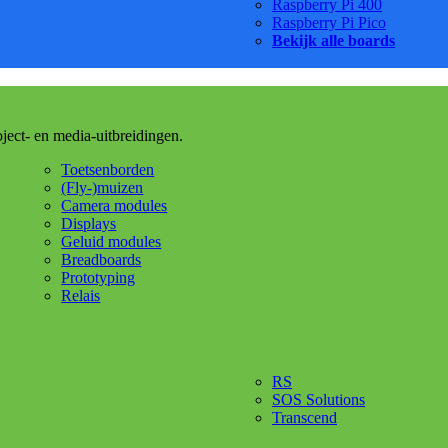
Raspberry Pi 400
Raspberry Pi Pico
Bekijk alle boards
oject- en media-uitbreidingen.
Toetsenborden
(Fly-)muizen
Camera modules
Displays
Geluid modules
Breadboards
Prototyping
Relais
RS
SOS Solutions
Transcend