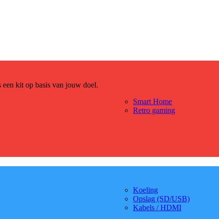
es een kit op basis van jouw doel.
Smart Home
Retro gaming
Koeling
Opslag (SD/USB)
Kabels / HDMI