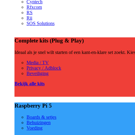
Cyntech
Rfxcom
RS
Rii
SOS Solutions
Complete kits (Plug & Play)
Ideaal als je snel wilt starten of een kant-en-klare set zoekt. Ki
Media / TV
Privacy / Adblock
Beveiliging
Bekijk alle kits
Raspberry Pi 5
Boards & setjes
Behuizingen
Voeding