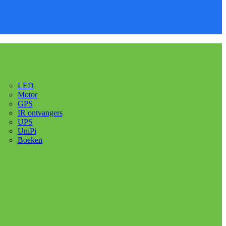
LED
Motor
GPS
IR ontvangers
UPS
UniPi
Boeken