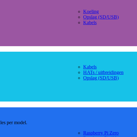
Koeling
Opslag (SD/USB)
Kabels
Kabels
HATs / uitbreidingen
Opslag (SD/USB)
dles per model.
Raspberry Pi Zero