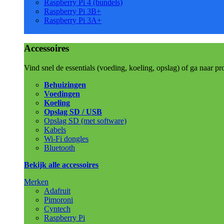
Raspberry Pi 4 (bundels)
Raspberry Pi 3B+
Raspberry Pi 3A+
Accessoires
Vind snel de essentials (voeding, koeling, opslag) of ga naar pr
Behuizingen
Voedingen
Koeling
Opslag SD / USB
Opslag SD (met software)
Kabels
Wi-Fi dongles
Bluetooth
Bekijk alle accessoires
Merken
Adafruit
Pimoroni
Cyntech
Raspberry Pi