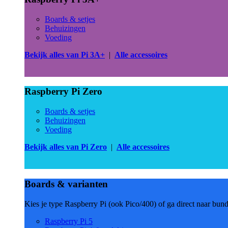
Boards & setjes
Behuizingen
Voeding
Bekijk alles van Pi 3A+
|
Alle accessoires
Raspberry Pi Zero
Boards & setjes
Behuizingen
Voeding
Bekijk alles van Pi Zero
|
Alle accessoires
Boards & varianten
Kies je type Raspberry Pi (ook Pico/400) of ga direct naar bun
Raspberry Pi 5