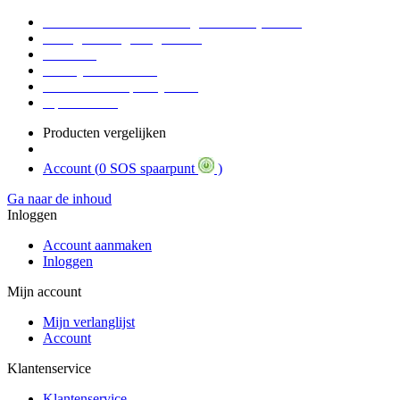
Voor 16:30 Besteld = Morgen in huis (werkdag)
90 dagen niet goed geld terug
Educatief
Zakelijke Voordelen
SOS Member spaarsysteem
Tips / BLOG
Producten vergelijken
Account (
0 SOS spaarpunt
)
Ga naar de inhoud
Inloggen
Account aanmaken
Inloggen
Mijn account
Mijn verlanglijst
Account
Klantenservice
Klantenservice