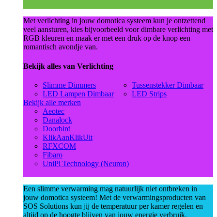
Met verlichting in jouw domotica systeem kun je ontzettend
veel aansturen, kies bijvoorbeeld voor dimbare verlichting met
RGB kleuren en maak er met een druk op de knop een
romantisch avondje van.
Bekijk alles van Verlichting
Slimme Dimmers
Tussenstekker Dimbaar
LED Lampen Dimbaar
LED Strips
Bekijk alle merken
Aeotec
Danalock
Doorbird
KlikAanKlikUit
RFXCOM
Fibaro
UniPi Technology (Neuron)
Een slimme verwarming mag natuurlijk niet ontbreken in
jouw domotica systeem! Met de verwarmingsproducten van
SOS Solutions kun jij de temperatuur per kamer regelen en
altijd op de hoogte blijven van jouw energie verbruik.