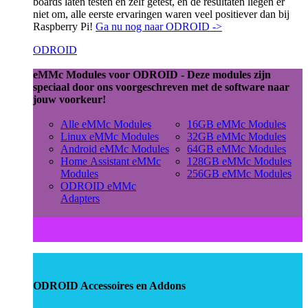
boards laten testen en zelf getest, en de resultaten liegen er
niet om, alle eerste ervaringen waren veel positiever dan bij
Raspberry Pi!
Ga nu nog naar ODROID ->
ODROID
eMMc Modules voor ODROID - Deze modules zijn
speciaal door ons voorgeschreven met de software naar
jouw voorkeur!
Alle eMMc Modules
16GB eMMc Modules
Linux eMMc Modules
32GB eMMc Modules
Android eMMc Modules
64GB eMMc Modules
Home Assistant eMMc
128GB eMMc Modules
Modules
256GB eMMc Modules
ODROID eMMc
Adapters
ODROID Accessoires en Addons