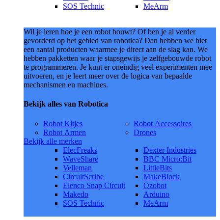
SOS Technic
MeArm
Wil je leren hoe je een robot bouwt? Of ben je al verder
gevorderd op het gebied van robotica? Dan hebben we hier
een aantal producten waarmee je direct aan de slag kan. We
hebben pakketten waar je stapsgewijs je zelfgebouwde robot
te programmeren. Je kunt er oneindig veel experimenten mee
uitvoeren, en je leert meer over de logica van bepaalde
mechanismen en machines.
Bekijk alles van Robotica
Robot Kitjes
Robot Accessoires
Robot Armen
Drones
Bekijk alle merken
ElecFreaks
Dexter Industries
WaveShare
BBC Micro:Bit
Velleman
LittleBits
CircuitScribe
MakeBlock
Elenco Snap Circuit
Ozobot
Makedo
Arduino
SOS Technic
MeArm