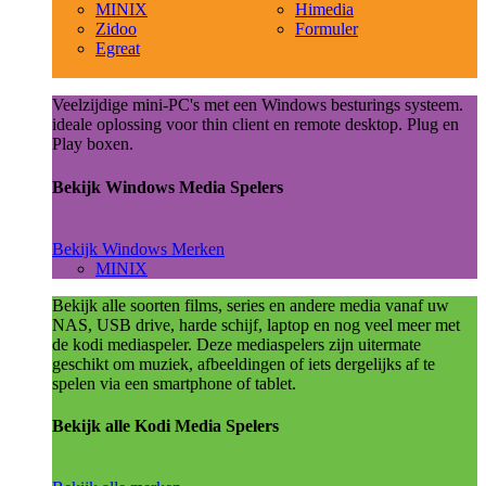
MINIX
Himedia
Zidoo
Formuler
Egreat
Veelzijdige mini-PC's met een Windows besturings systeem.
ideale oplossing voor thin client en remote desktop. Plug en
Play boxen.
Bekijk Windows Media Spelers
Bekijk Windows Merken
MINIX
Bekijk alle soorten films, series en andere media vanaf uw
NAS, USB drive, harde schijf, laptop en nog veel meer met
de kodi mediaspeler. Deze mediaspelers zijn uitermate
geschikt om muziek, afbeeldingen of iets dergelijks af te
spelen via een smartphone of tablet.
Bekijk alle Kodi Media Spelers