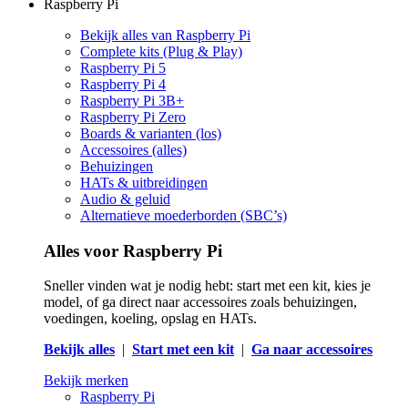
Raspberry Pi
Bekijk alles van Raspberry Pi
Complete kits (Plug & Play)
Raspberry Pi 5
Raspberry Pi 4
Raspberry Pi 3B+
Raspberry Pi Zero
Boards & varianten (los)
Accessoires (alles)
Behuizingen
HATs & uitbreidingen
Audio & geluid
Alternatieve moederborden (SBC’s)
Alles voor Raspberry Pi
Sneller vinden wat je nodig hebt: start met een kit, kies je
model, of ga direct naar accessoires zoals behuizingen,
voedingen, koeling, opslag en HATs.
Bekijk alles
|
Start met een kit
|
Ga naar accessoires
Bekijk merken
Raspberry Pi