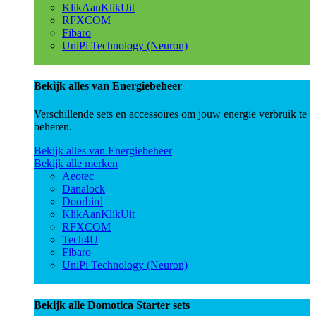
KlikAanKlikUit
RFXCOM
Fibaro
UniPi Technology (Neuron)
Bekijk alles van Energiebeheer
Verschillende sets en accessoires om jouw energie verbruik te
beheren.
Bekijk alles van Energiebeheer
Bekijk alle merken
Aeotec
Danalock
Doorbird
KlikAanKlikUit
RFXCOM
Tech4U
Fibaro
UniPi Technology (Neuron)
Bekijk alle Domotica Starter sets