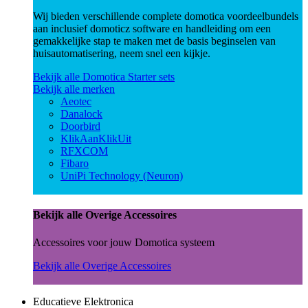
Wij bieden verschillende complete domotica voordeelbundels
aan inclusief domoticz software en handleiding om een
gemakkelijke stap te maken met de basis beginselen van
huisautomatisering, neem snel een kijkje.
Bekijk alle Domotica Starter sets
Bekijk alle merken
Aeotec
Danalock
Doorbird
KlikAanKlikUit
RFXCOM
Fibaro
UniPi Technology (Neuron)
Bekijk alle Overige Accessoires
Accessoires voor jouw Domotica systeem
Bekijk alle Overige Accessoires
Educatieve Elektronica