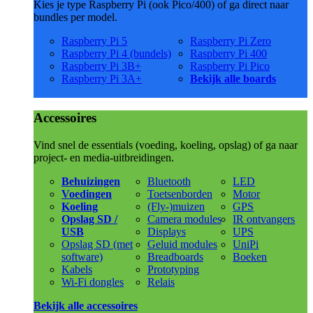
Kies je type Raspberry Pi (ook Pico/400) of ga direct naar
bundles per model.
Raspberry Pi 5
Raspberry Pi Zero
Raspberry Pi 4 (bundels)
Raspberry Pi 400
Raspberry Pi 3B+
Raspberry Pi Pico
Raspberry Pi 3A+
Bekijk alle boards
Accessoires
Vind snel de essentials (voeding, koeling, opslag) of ga naar
project- en media-uitbreidingen.
Behuizingen
Bluetooth
LED
Voedingen
Toetsenborden
Motor
Koeling
(Fly-)muizen
GPS
Opslag SD /
Camera modules
IR ontvangers
USB
Displays
UPS
Opslag SD (met
Geluid modules
UniPi
software)
Breadboards
Boeken
Kabels
Prototyping
Wi-Fi dongles
Relais
Bekijk alle accessoires