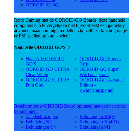
ODROID XU4Q
Retro Gaming met de ODROID-GO Boards, deze handheld
computers zijn te vergelijken met bijvoorbeeld een gameboy
advance, maar sommige modellen zijn zelfs zo krachtig dat je
er PSP spellen op kunt spelen!
Naar Alle ODROID GO'S ->
Naar Alle ODROID
ODROID-GO Super -
GO'S
Grijs
ODROID-GO ULTRA
ODROID-GO Super -
Clear White
Wit/Transparant
ODROID-GO ULTRA
ODROID-GO Advance
Dim Gray
Edition -
Zwart/Transparant
Bescherm jouw ODROID Board optimaal met een van onze
behuizingen.
Alle Behuizingen
Behuizingen H3(+)
Behuizing N2+
Behuizingen Xu4(Q)
Behuizingen C4
Behuizingen M1