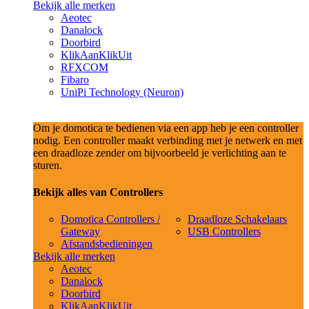
Bekijk alle merken
Aeotec
Danalock
Doorbird
KlikAanKlikUit
RFXCOM
Fibaro
UniPi Technology (Neuron)
Om je domotica te bedienen via een app heb je een controller
nodig. Een controller maakt verbinding met je netwerk en met
een draadloze zender om bijvoorbeeld je verlichting aan te
sturen.
Bekijk alles van Controllers
Domotica Controllers /
Draadloze Schakelaars
Gateway
USB Controllers
Afstandsbedieningen
Bekijk alle merken
Aeotec
Danalock
Doorbird
KlikAanKlikUit