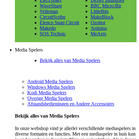
ElecFreaks
Dexter Industries
WaveShare
BBC Micro:Bit
Velleman
LittleBits
CircuitScribe
MakeBlock
Elenco Snap Circuit
Ozobot
Makedo
Arduino
SOS Technic
MeArm
Media Spelers
Bekijk alles van Media Spelers
Android Media Spelers
Windows Media Spelers
Kodi Media Spelers
Overige Media Spelers
Afstandsbedieningen en Andere Accessoires
Bekijk alles van Media Spelers
In onze webshop vind je allerlei verschillende mediaspelers in
diverse formaten en functies. Met een mediaspeler in huis kun