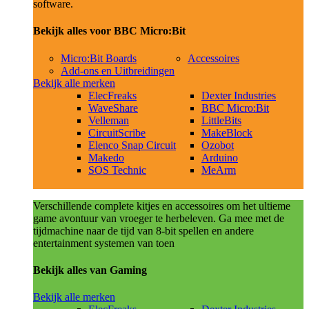
software.
Bekijk alles voor BBC Micro:Bit
Micro:Bit Boards
Accessoires
Add-ons en Uitbreidingen
Bekijk alle merken
ElecFreaks
Dexter Industries
WaveShare
BBC Micro:Bit
Velleman
LittleBits
CircuitScribe
MakeBlock
Elenco Snap Circuit
Ozobot
Makedo
Arduino
SOS Technic
MeArm
Verschillende complete kitjes en accessoires om het ultieme
game avontuur van vroeger te herbeleven. Ga mee met de
tijdmachine naar de tijd van 8-bit spellen en andere
entertainment systemen van toen
Bekijk alles van Gaming
Bekijk alle merken