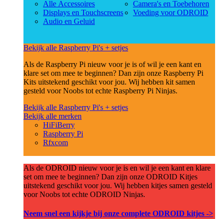
Alle Accessoires
Camera's en Toebehoren
Displays en Touchscreens
Voeding voor ODROID
Audio en Geluid
Bekijk alle Raspberry Pi's + setjes
Als de Raspberry Pi nieuw voor je is of wil je een kant en
klare set om mee te beginnen? Dan zijn onze Raspberry Pi
Kits uitstekend geschikt voor jou. Wij hebben kit samen
gesteld voor Noobs tot echte Raspberry Pi Ninjas.
Bekijk alle Raspberry Pi's + setjes
Bekijk alle merken
HiFiBerry
Raspberry Pi
Rfxcom
Als de ODROID nieuw voor je is en wil je een kant en klare
set om mee te beginnen? Dan zijn onze ODROID Kitjes
uitstekend geschikt voor jou. Wij hebben kitjes samen gesteld
voor Noobs tot echte ODROID Ninjas.
Neem snel een kijkje bij onze complete ODROID kitjes ->