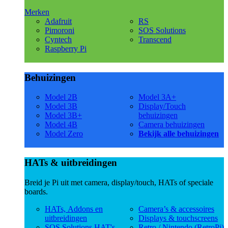
Merken
Adafruit
RS
Pimoroni
SOS Solutions
Cyntech
Transcend
Raspberry Pi
Behuizingen
Model 2B
Model 3A+
Model 3B
Display/Touch
Model 3B+
behuizingen
Model 4B
Camera behuizingen
Model Zero
Bekijk alle behuizingen
HATs & uitbreidingen
Breid je Pi uit met camera, display/touch, HATs of speciale
boards.
HATs, Addons en
Camera’s & accessoires
uitbreidingen
Displays & touchscreens
SOS Solutions HAT's
Retro / Nintendo (RetroPi)