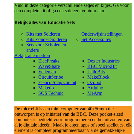
Vind in deze categorie verschillende setjes en kitjes. Ga voor
een complete kit of ga een soldeer avontuur aan.
Bekijk alles van Educatie Sets
Kits met Solderen
Onderwijsinstellingen
Kits Zonder Solderen
Set Accessoires
Sets voor Scholen en
andere
Bekijk alle merken
ElecFreaks
Dexter Industries
WaveShare
BBC Micro:Bit
Velleman
LittleBits
CircuitScribe
MakeBlock
Elenco Snap Circuit
Ozobot
Makedo
Arduino
SOS Technic
MeArm
De micro:bit is een mini computer van 40x50mm die
ontworpen is op initiatief van de BBC. Deze pocket-sized
computer is bedoeld voor programmeren en het uitvoeren van
al je digitale ideeën. Maak je eigen apps of speel spelletjes, elk
element is compleet programmeerbaar via de gemakkelijke