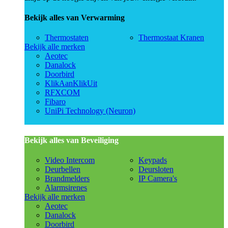
Bekijk alles van Verwarming
Thermostaten
Thermostaat Kranen
Bekijk alle merken
Aeotec
Danalock
Doorbird
KlikAanKlikUit
RFXCOM
Fibaro
UniPi Technology (Neuron)
Bekijk alles van Beveiliging
Video Intercom
Keypads
Deurbellen
Deursloten
Brandmelders
IP Camera's
Alarmsirenes
Bekijk alle merken
Aeotec
Danalock
Doorbird