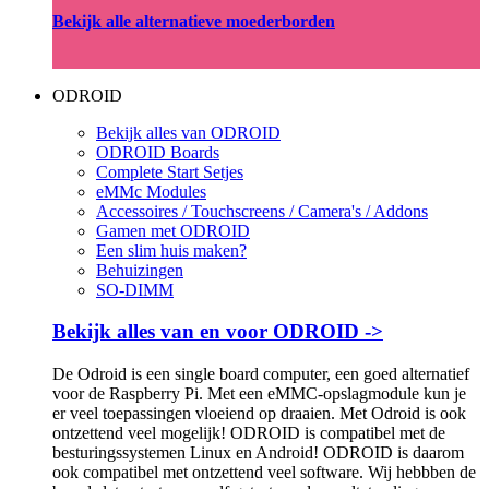
Bekijk alle alternatieve moederborden
ODROID
Bekijk alles van ODROID
ODROID Boards
Complete Start Setjes
eMMc Modules
Accessoires / Touchscreens / Camera's / Addons
Gamen met ODROID
Een slim huis maken?
Behuizingen
SO-DIMM
Bekijk alles van en voor ODROID ->
De Odroid is een single board computer, een goed alternatief
voor de Raspberry Pi. Met een eMMC-opslagmodule kun je
er veel toepassingen vloeiend op draaien. Met Odroid is ook
ontzettend veel mogelijk! ODROID is compatibel met de
besturingssystemen Linux en Android! ODROID is daarom
ook compatibel met ontzettend veel software. Wij hebbben de