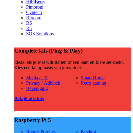
HiFiBerry
Pimoroni
Cyntech
Rfxcom
RS
Rii
SOS Solutions
Complete kits (Plug & Play)
Ideaal als je snel wilt starten of een kant-en-klare set zoekt.
Kies een kit op basis van jouw doel.
Media / TV
Smart Home
Privacy / Adblock
Retro gaming
Beveiliging
Bekijk alle kits
Raspberry Pi 5
Boards & setjes
Koeling