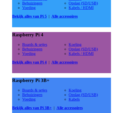
Behuizingen
Opslag (SD/USB)
Voeding
Kabels / HDMI
Bekijk alles van Pi 5
|
Alle accessoires
Raspberry Pi 4
Boards & setjes
Koeling
Behuizingen
Opslag (SD/USB)
Voeding
Kabels / HDMI
Bekijk alles van Pi 4
|
Alle accessoires
Raspberry Pi 3B+
Boards & setjes
Koeling
Behuizingen
Opslag (SD/USB)
Voeding
Kabels
Bekijk alles van Pi 3B+
|
Alle accessoires