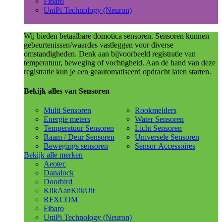
Fibaro
UniPi Technology (Neuron)
Wij bieden betaalbare domotica sensoren. Sensoren kunnen
gebeurtenissen/waardes vastleggen voor diverse
omstandigheden. Denk aan bijvoorbeeld registratie van
temperatuur, beweging of vochtigheid. Aan de hand van deze
registratie kun je een geautomatiseerd opdracht laten starten.
Bekijk alles van Sensoren
Multi Sensoren
Rookmelders
Energie meters
Water Sensoren
Temperatuur Sensoren
Licht Sensoren
Raam / Deur Sensoren
Universele Sensoren
Bewegings sensoren
Sensor Accessoires
Bekijk alle merken
Aeotec
Danalock
Doorbird
KlikAanKlikUit
RFXCOM
Fibaro
UniPi Technology (Neuron)