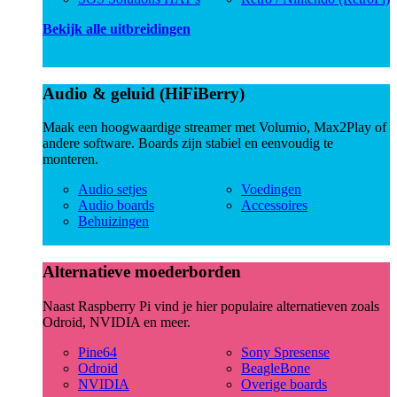
Bekijk alle uitbreidingen
Audio & geluid (HiFiBerry)
Maak een hoogwaardige streamer met Volumio, Max2Play of
andere software. Boards zijn stabiel en eenvoudig te
monteren.
Audio setjes
Voedingen
Audio boards
Accessoires
Behuizingen
Alternatieve moederborden
Naast Raspberry Pi vind je hier populaire alternatieven zoals
Odroid, NVIDIA en meer.
Pine64
Sony Spresense
Odroid
BeagleBone
NVIDIA
Overige boards