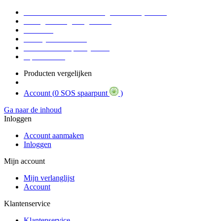
Voor 16:30 Besteld = Morgen in huis (werkdag)
90 dagen niet goed geld terug
Educatief
Zakelijke Voordelen
SOS Member spaarsysteem
Tips / BLOG
Producten vergelijken
Account (
0 SOS spaarpunt
)
Ga naar de inhoud
Inloggen
Account aanmaken
Inloggen
Mijn account
Mijn verlanglijst
Account
Klantenservice
Klantenservice