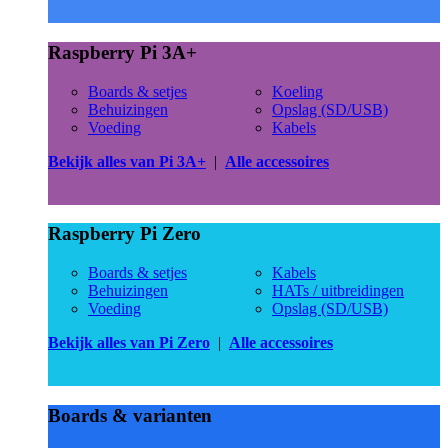
Raspberry Pi 3A+
Boards & setjes
Koeling
Behuizingen
Opslag (SD/USB)
Voeding
Kabels
Bekijk alles van Pi 3A+
|
Alle accessoires
Raspberry Pi Zero
Boards & setjes
Kabels
Behuizingen
HATs / uitbreidingen
Voeding
Opslag (SD/USB)
Bekijk alles van Pi Zero
|
Alle accessoires
Boards & varianten