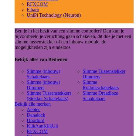
RFXCOM
Fibaro
UniPi Technology (Neuron)
Ben je in het bezit van een slimme controller? Dan kun je
bijvoorbeeld je verlichting gaan schakelen, dit doe je met een
slimme tussenstekker of een inbouw module, de
mogelijkheden zijn eindeloos
Bekijk alles van Bedienen
Slimme (inbouw)
Slimme Tussenstekker
Schakelaars
Dimmers
Slimme (inbouw)
Slimme
Dimmers
Rolluikschakelaars
Slimme Tussenstekkers
Slimme Draadloze
(Stekker Schakelaars)
Schakelaars
Bekijk alle merken
Aeotec
Danalock
Doorbird
KlikAanKlikUit
RFXCOM