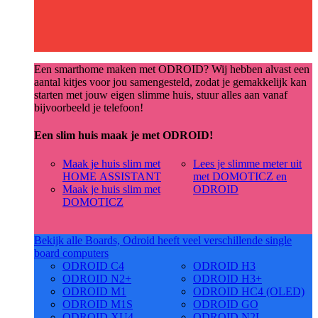
Een smarthome maken met ODROID? Wij hebben alvast een
aantal kitjes voor jou samengesteld, zodat je gemakkelijk kan
starten met jouw eigen slimme huis, stuur alles aan vanaf
bijvoorbeeld je telefoon!
Een slim huis maak je met ODROID!
Maak je huis slim met
Lees je slimme meter uit
HOME ASSISTANT
met DOMOTICZ en
Maak je huis slim met
ODROID
DOMOTICZ
Bekijk alle Boards, Odroid heeft veel verschillende single
board computers
ODROID C4
ODROID H3
ODROID N2+
ODROID H3+
ODROID M1
ODROID HC4 (OLED)
ODROID M1S
ODROID GO
ODROID XU4
ODROID N2L