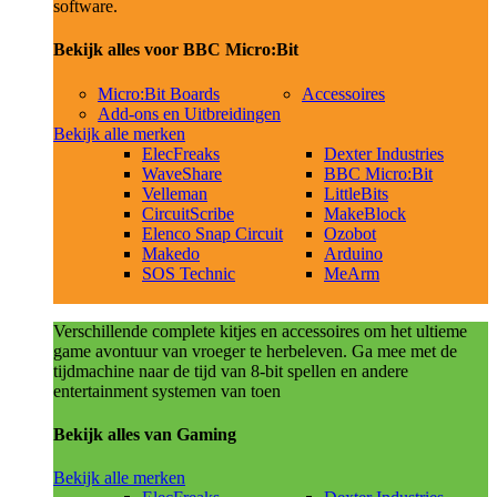
software.
Bekijk alles voor BBC Micro:Bit
Micro:Bit Boards
Accessoires
Add-ons en Uitbreidingen
Bekijk alle merken
ElecFreaks
Dexter Industries
WaveShare
BBC Micro:Bit
Velleman
LittleBits
CircuitScribe
MakeBlock
Elenco Snap Circuit
Ozobot
Makedo
Arduino
SOS Technic
MeArm
Verschillende complete kitjes en accessoires om het ultieme
game avontuur van vroeger te herbeleven. Ga mee met de
tijdmachine naar de tijd van 8-bit spellen en andere
entertainment systemen van toen
Bekijk alles van Gaming
Bekijk alle merken