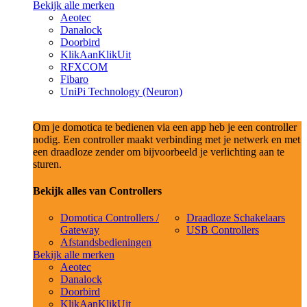
Bekijk alle merken
Aeotec
Danalock
Doorbird
KlikAanKlikUit
RFXCOM
Fibaro
UniPi Technology (Neuron)
Om je domotica te bedienen via een app heb je een controller
nodig. Een controller maakt verbinding met je netwerk en met
een draadloze zender om bijvoorbeeld je verlichting aan te
sturen.
Bekijk alles van Controllers
Domotica Controllers /
Draadloze Schakelaars
Gateway
USB Controllers
Afstandsbedieningen
Bekijk alle merken
Aeotec
Danalock
Doorbird
KlikAanKlikUit