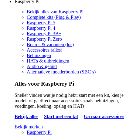
Raspberry Pi
Bekijk alles van Raspberry Pi
Complete kits (Plug & Play)
Raspberry Pi 5
Raspberry Pi 4
Raspberry Pi 3B+
Raspberry Pi Zero
Boards & varianten (los)
Accessoires (alles)
Behuizingen
HATs & uitbreidingen
Audio & geluid
Alternatieve moederborden (SBC’s)
Alles voor Raspberry Pi
Sneller vinden wat je nodig hebt: start met een kit, kies je
model, of ga direct naar accessoires zoals behuizingen,
voedingen, koeling, opslag en HATs.
Bekijk alles
|
Start met een kit
|
Ga naar accessoires
Bekijk merken
Raspberry Pi