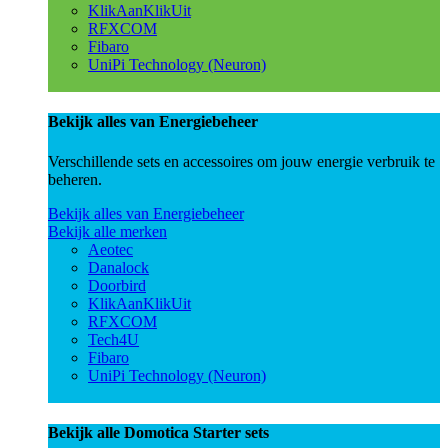
KlikAanKlikUit
RFXCOM
Fibaro
UniPi Technology (Neuron)
Bekijk alles van Energiebeheer
Verschillende sets en accessoires om jouw energie verbruik te
beheren.
Bekijk alles van Energiebeheer
Bekijk alle merken
Aeotec
Danalock
Doorbird
KlikAanKlikUit
RFXCOM
Tech4U
Fibaro
UniPi Technology (Neuron)
Bekijk alle Domotica Starter sets