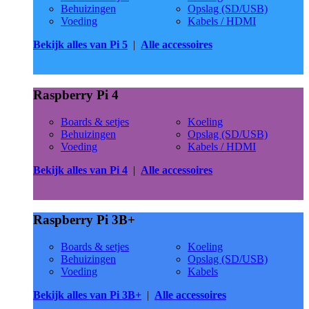
Behuizingen
Opslag (SD/USB)
Voeding
Kabels / HDMI
Bekijk alles van Pi 5
|
Alle accessoires
Raspberry Pi 4
Boards & setjes
Koeling
Behuizingen
Opslag (SD/USB)
Voeding
Kabels / HDMI
Bekijk alles van Pi 4
|
Alle accessoires
Raspberry Pi 3B+
Boards & setjes
Koeling
Behuizingen
Opslag (SD/USB)
Voeding
Kabels
Bekijk alles van Pi 3B+
|
Alle accessoires