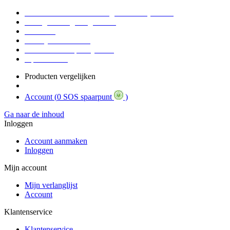
Voor 16:30 Besteld = Morgen in huis (werkdag)
90 dagen niet goed geld terug
Educatief
Zakelijke Voordelen
SOS Member spaarsysteem
Tips / BLOG
Producten vergelijken
Account (
0 SOS spaarpunt
)
Ga naar de inhoud
Inloggen
Account aanmaken
Inloggen
Mijn account
Mijn verlanglijst
Account
Klantenservice
Klantenservice