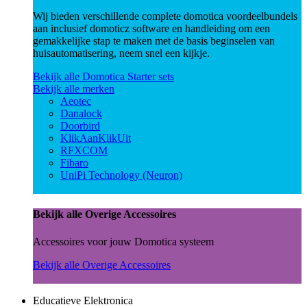
Wij bieden verschillende complete domotica voordeelbundels
aan inclusief domoticz software en handleiding om een
gemakkelijke stap te maken met de basis beginselen van
huisautomatisering, neem snel een kijkje.
Bekijk alle Domotica Starter sets
Bekijk alle merken
Aeotec
Danalock
Doorbird
KlikAanKlikUit
RFXCOM
Fibaro
UniPi Technology (Neuron)
Bekijk alle Overige Accessoires
Accessoires voor jouw Domotica systeem
Bekijk alle Overige Accessoires
Educatieve Elektronica