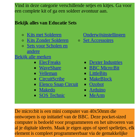
Vind in deze categorie verschillende setjes en kitjes. Ga voor
een complete kit of ga een soldeer avontuur aan.
Bekijk alles van Educatie Sets
Kits met Solderen
Onderwijsinstellingen
Kits Zonder Solderen
Set Accessoires
Sets voor Scholen en
andere
Bekijk alle merken
ElecFreaks
Dexter Industries
WaveShare
BBC Micro:Bit
Velleman
LittleBits
CircuitScribe
MakeBlock
Elenco Snap Circuit
Ozobot
Makedo
Arduino
SOS Technic
MeArm
De micro:bit is een mini computer van 40x50mm die
ontworpen is op initiatief van de BBC. Deze pocket-sized
computer is bedoeld voor programmeren en het uitvoeren van
al je digitale ideeën. Maak je eigen apps of speel spelletjes, elk
element is compleet programmeerbaar via de gemakkelijke