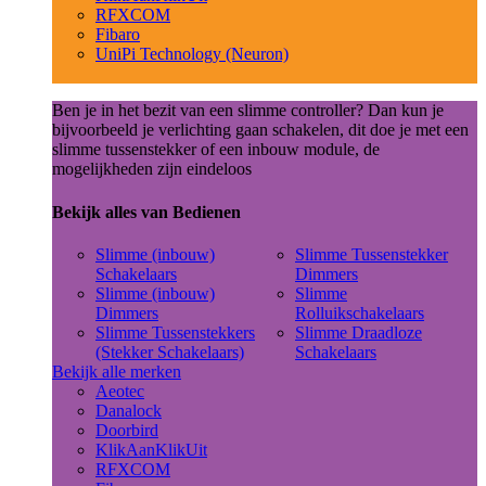
RFXCOM
Fibaro
UniPi Technology (Neuron)
Ben je in het bezit van een slimme controller? Dan kun je
bijvoorbeeld je verlichting gaan schakelen, dit doe je met een
slimme tussenstekker of een inbouw module, de
mogelijkheden zijn eindeloos
Bekijk alles van Bedienen
Slimme (inbouw)
Slimme Tussenstekker
Schakelaars
Dimmers
Slimme (inbouw)
Slimme
Dimmers
Rolluikschakelaars
Slimme Tussenstekkers
Slimme Draadloze
(Stekker Schakelaars)
Schakelaars
Bekijk alle merken
Aeotec
Danalock
Doorbird
KlikAanKlikUit
RFXCOM