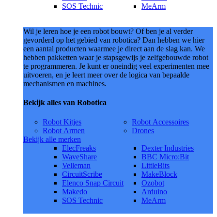
SOS Technic
MeArm
Wil je leren hoe je een robot bouwt? Of ben je al verder
gevorderd op het gebied van robotica? Dan hebben we hier
een aantal producten waarmee je direct aan de slag kan. We
hebben pakketten waar je stapsgewijs je zelfgebouwde robot
te programmeren. Je kunt er oneindig veel experimenten mee
uitvoeren, en je leert meer over de logica van bepaalde
mechanismen en machines.
Bekijk alles van Robotica
Robot Kitjes
Robot Accessoires
Robot Armen
Drones
Bekijk alle merken
ElecFreaks
Dexter Industries
WaveShare
BBC Micro:Bit
Velleman
LittleBits
CircuitScribe
MakeBlock
Elenco Snap Circuit
Ozobot
Makedo
Arduino
SOS Technic
MeArm