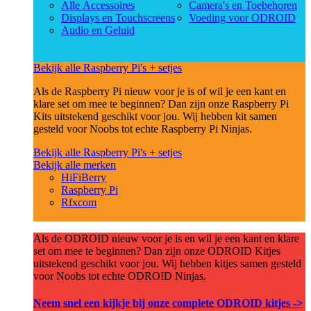
Alle Accessoires
Camera's en Toebehoren
Displays en Touchscreens
Voeding voor ODROID
Audio en Geluid
Bekijk alle Raspberry Pi's + setjes
Als de Raspberry Pi nieuw voor je is of wil je een kant en
klare set om mee te beginnen? Dan zijn onze Raspberry Pi
Kits uitstekend geschikt voor jou. Wij hebben kit samen
gesteld voor Noobs tot echte Raspberry Pi Ninjas.
Bekijk alle Raspberry Pi's + setjes
Bekijk alle merken
HiFiBerry
Raspberry Pi
Rfxcom
Als de ODROID nieuw voor je is en wil je een kant en klare
set om mee te beginnen? Dan zijn onze ODROID Kitjes
uitstekend geschikt voor jou. Wij hebben kitjes samen gesteld
voor Noobs tot echte ODROID Ninjas.
Neem snel een kijkje bij onze complete ODROID kitjes ->