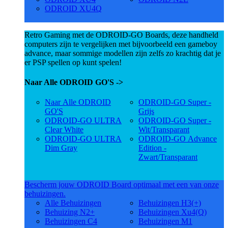
ODROID XU4Q
Retro Gaming met de ODROID-GO Boards, deze handheld
computers zijn te vergelijken met bijvoorbeeld een gameboy
advance, maar sommige modellen zijn zelfs zo krachtig dat je
er PSP spellen op kunt spelen!
Naar Alle ODROID GO'S ->
Naar Alle ODROID
ODROID-GO Super -
GO'S
Grijs
ODROID-GO ULTRA
ODROID-GO Super -
Clear White
Wit/Transparant
ODROID-GO ULTRA
ODROID-GO Advance
Dim Gray
Edition -
Zwart/Transparant
Bescherm jouw ODROID Board optimaal met een van onze
behuizingen.
Alle Behuizingen
Behuizingen H3(+)
Behuizing N2+
Behuizingen Xu4(Q)
Behuizingen C4
Behuizingen M1