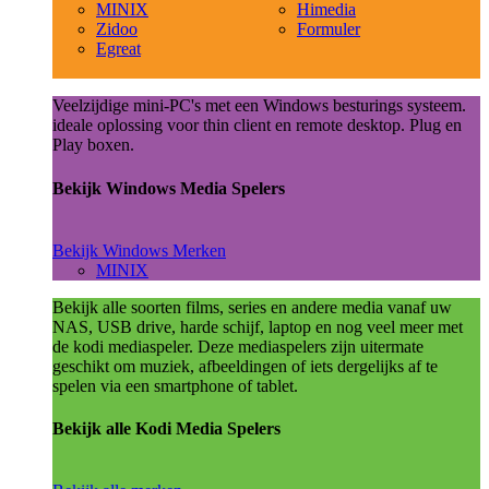
MINIX
Himedia
Zidoo
Formuler
Egreat
Veelzijdige mini-PC's met een Windows besturings systeem.
ideale oplossing voor thin client en remote desktop. Plug en
Play boxen.
Bekijk Windows Media Spelers
Bekijk Windows Merken
MINIX
Bekijk alle soorten films, series en andere media vanaf uw
NAS, USB drive, harde schijf, laptop en nog veel meer met
de kodi mediaspeler. Deze mediaspelers zijn uitermate
geschikt om muziek, afbeeldingen of iets dergelijks af te
spelen via een smartphone of tablet.
Bekijk alle Kodi Media Spelers