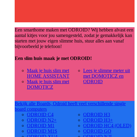
Een smarthome maken met ODROID? Wij hebben alvast een
aantal kitjes voor jou samengesteld, zodat je gemakkelijk kan
starten met jouw eigen slimme huis, stuur alles aan vanaf
bijvoorbeeld je telefoon!
Een slim huis maak je met ODROID!
Maak je huis slim met
Lees je slimme meter uit
HOME ASSISTANT
met DOMOTICZ en
Maak je huis slim met
ODROID
DOMOTICZ
Bekijk alle Boards, Odroid heeft veel verschillende single
board computers
ODROID C4
ODROID H3
ODROID N2+
ODROID H3+
ODROID M1
ODROID HC4 (OLED)
ODROID M1S
ODROID GO
ODROID XU4
ODROID N2L