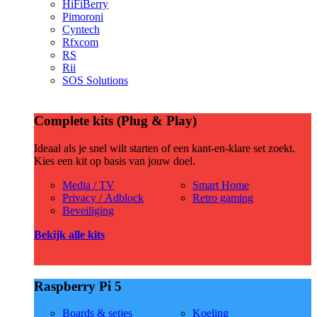
HiFiBerry
Pimoroni
Cyntech
Rfxcom
RS
Rii
SOS Solutions
Complete kits (Plug & Play)
Ideaal als je snel wilt starten of een kant-en-klare set zoekt.
Kies een kit op basis van jouw doel.
Media / TV
Smart Home
Privacy / Adblock
Retro gaming
Beveiliging
Bekijk alle kits
Raspberry Pi 5
Boards & setjes
Koeling