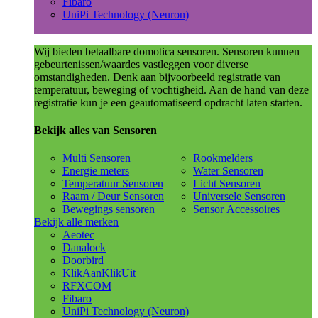
Fibaro
UniPi Technology (Neuron)
Wij bieden betaalbare domotica sensoren. Sensoren kunnen
gebeurtenissen/waardes vastleggen voor diverse
omstandigheden. Denk aan bijvoorbeeld registratie van
temperatuur, beweging of vochtigheid. Aan de hand van deze
registratie kun je een geautomatiseerd opdracht laten starten.
Bekijk alles van Sensoren
Multi Sensoren
Rookmelders
Energie meters
Water Sensoren
Temperatuur Sensoren
Licht Sensoren
Raam / Deur Sensoren
Universele Sensoren
Bewegings sensoren
Sensor Accessoires
Bekijk alle merken
Aeotec
Danalock
Doorbird
KlikAanKlikUit
RFXCOM
Fibaro
UniPi Technology (Neuron)