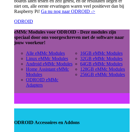
boards laten testen en zelf getest, en de resultaten liegen er
niet om, alle eerste ervaringen waren veel positiever dan bij
Raspberry Pi!
Ga nu nog naar ODROID ->
ODROID
eMMc Modules voor ODROID - Deze modules zijn
speciaal door ons voorgeschreven met de software naar
jouw voorkeur!
Alle eMMc Modules
16GB eMMc Modules
Linux eMMc Modules
32GB eMMc Modules
Android eMMc Modules
64GB eMMc Modules
Home Assistant eMMc
128GB eMMc Modules
Modules
256GB eMMc Modules
ODROID eMMc
Adapters
ODROID Accessoires en Addons