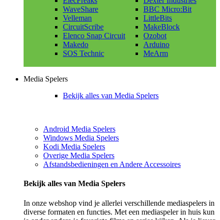
ElecFreaks
Dexter Industries
WaveShare
BBC Micro:Bit
Velleman
LittleBits
CircuitScribe
MakeBlock
Elenco Snap Circuit
Ozobot
Makedo
Arduino
SOS Technic
MeArm
Media Spelers
Bekijk alles van Media Spelers
Android Media Spelers
Windows Media Spelers
Kodi Media Spelers
Overige Media Spelers
Afstandsbedieningen en Andere Accessoires
Bekijk alles van Media Spelers
In onze webshop vind je allerlei verschillende mediaspelers in
diverse formaten en functies. Met een mediaspeler in huis kun