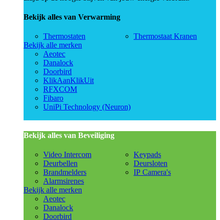
Bekijk alles van Verwarming
Thermostaten
Thermostaat Kranen
Bekijk alle merken
Aeotec
Danalock
Doorbird
KlikAanKlikUit
RFXCOM
Fibaro
UniPi Technology (Neuron)
Bekijk alles van Beveiliging
Video Intercom
Keypads
Deurbellen
Deursloten
Brandmelders
IP Camera's
Alarmsirenes
Bekijk alle merken
Aeotec
Danalock
Doorbird