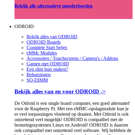
Bekijk alle alternatieve moederborden
ODROID
Bekijk alles van ODROID
ODROID Boards
Complete Start Setjes
eMMc Modules
Accessoires / Touchscreens / Camera's / Addons
Gamen met ODROID
Een slim huis maken?
Behuizingen
SO-DIMM
Bekijk alles van en voor ODROID ->
De Odroid is een single board computer, een goed alternatief
voor de Raspberry Pi. Met een eMMC-opslagmodule kun je
er veel toepassingen vloeiend op draaien. Met Odroid is ook
ontzettend veel mogelijk! ODROID is compatibel met de
besturingssystemen Linux en Android! ODROID is daarom
ook compatibel met ontzettend veel software. Wij hebbben de