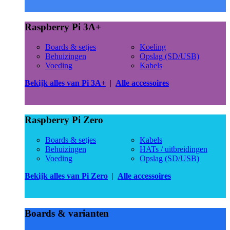
Raspberry Pi 3A+
Boards & setjes
Koeling
Behuizingen
Opslag (SD/USB)
Voeding
Kabels
Bekijk alles van Pi 3A+
|
Alle accessoires
Raspberry Pi Zero
Boards & setjes
Kabels
Behuizingen
HATs / uitbreidingen
Voeding
Opslag (SD/USB)
Bekijk alles van Pi Zero
|
Alle accessoires
Boards & varianten