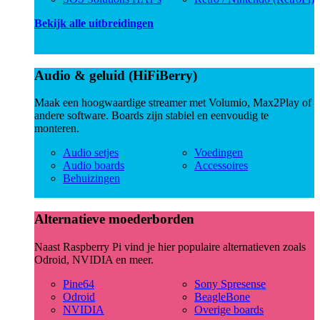
Bekijk alle uitbreidingen
Audio & geluid (HiFiBerry)
Maak een hoogwaardige streamer met Volumio, Max2Play of
andere software. Boards zijn stabiel en eenvoudig te
monteren.
Audio setjes
Voedingen
Audio boards
Accessoires
Behuizingen
Alternatieve moederborden
Naast Raspberry Pi vind je hier populaire alternatieven zoals
Odroid, NVIDIA en meer.
Pine64
Sony Spresense
Odroid
BeagleBone
NVIDIA
Overige boards