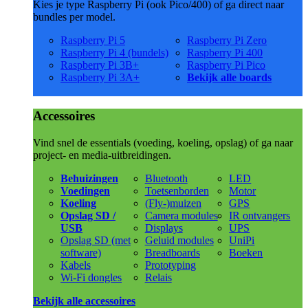
Kies je type Raspberry Pi (ook Pico/400) of ga direct naar
bundles per model.
Raspberry Pi 5
Raspberry Pi Zero
Raspberry Pi 4 (bundels)
Raspberry Pi 400
Raspberry Pi 3B+
Raspberry Pi Pico
Raspberry Pi 3A+
Bekijk alle boards
Accessoires
Vind snel de essentials (voeding, koeling, opslag) of ga naar
project- en media-uitbreidingen.
Behuizingen
Bluetooth
LED
Voedingen
Toetsenborden
Motor
Koeling
(Fly-)muizen
GPS
Opslag SD /
Camera modules
IR ontvangers
USB
Displays
UPS
Opslag SD (met
Geluid modules
UniPi
software)
Breadboards
Boeken
Kabels
Prototyping
Wi-Fi dongles
Relais
Bekijk alle accessoires