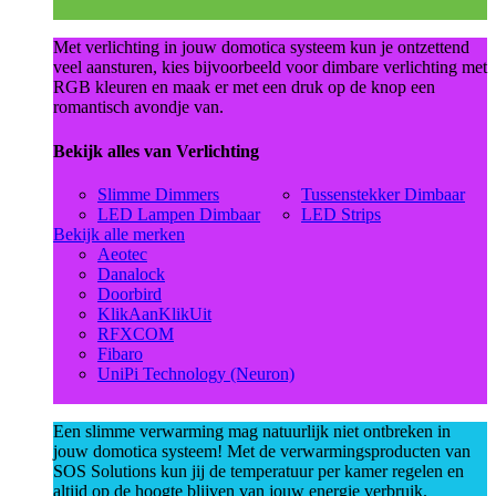
Met verlichting in jouw domotica systeem kun je ontzettend
veel aansturen, kies bijvoorbeeld voor dimbare verlichting met
RGB kleuren en maak er met een druk op de knop een
romantisch avondje van.
Bekijk alles van Verlichting
Slimme Dimmers
Tussenstekker Dimbaar
LED Lampen Dimbaar
LED Strips
Bekijk alle merken
Aeotec
Danalock
Doorbird
KlikAanKlikUit
RFXCOM
Fibaro
UniPi Technology (Neuron)
Een slimme verwarming mag natuurlijk niet ontbreken in
jouw domotica systeem! Met de verwarmingsproducten van
SOS Solutions kun jij de temperatuur per kamer regelen en
altijd op de hoogte blijven van jouw energie verbruik.