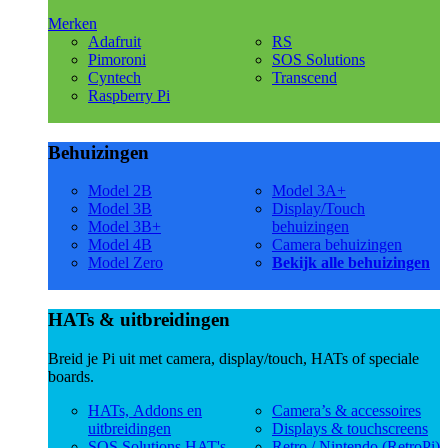
Merken
Adafruit
RS
Pimoroni
SOS Solutions
Cyntech
Transcend
Raspberry Pi
Behuizingen
Model 2B
Model 3A+
Model 3B
Display/Touch
Model 3B+
behuizingen
Model 4B
Camera behuizingen
Model Zero
Bekijk alle behuizingen
HATs & uitbreidingen
Breid je Pi uit met camera, display/touch, HATs of speciale
boards.
HATs, Addons en
Camera’s & accessoires
uitbreidingen
Displays & touchscreens
SOS Solutions HAT's
Retro / Nintendo (RetroPi)