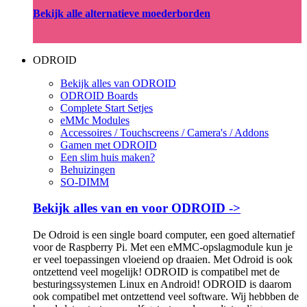
Bekijk alle alternatieve moederborden
ODROID
Bekijk alles van ODROID
ODROID Boards
Complete Start Setjes
eMMc Modules
Accessoires / Touchscreens / Camera's / Addons
Gamen met ODROID
Een slim huis maken?
Behuizingen
SO-DIMM
Bekijk alles van en voor ODROID ->
De Odroid is een single board computer, een goed alternatief
voor de Raspberry Pi. Met een eMMC-opslagmodule kun je
er veel toepassingen vloeiend op draaien. Met Odroid is ook
ontzettend veel mogelijk! ODROID is compatibel met de
besturingssystemen Linux en Android! ODROID is daarom
ook compatibel met ontzettend veel software. Wij hebbben de