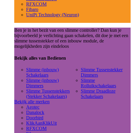
RFXCOM
Fibaro
UniPi Technology (Neuron)
Ben je in het bezit van een slimme controller? Dan kun je
bijvoorbeeld je verlichting gaan schakelen, dit doe je met een
slimme tussenstekker of een inbouw module, de
mogelijkheden zijn eindeloos
Bekijk alles van Bedienen
Slimme (inbouw)
Slimme Tussenstekker
Schakelaars
Dimmers
Slimme (inbouw)
Slimme
Dimmers
Rolluikschakelaars
Slimme Tussenstekkers
Slimme Draadloze
(Stekker Schakelaars)
Schakelaars
Bekijk alle merken
Aeotec
Danalock
Doorbird
KlikAanKlikUit
RFXCOM