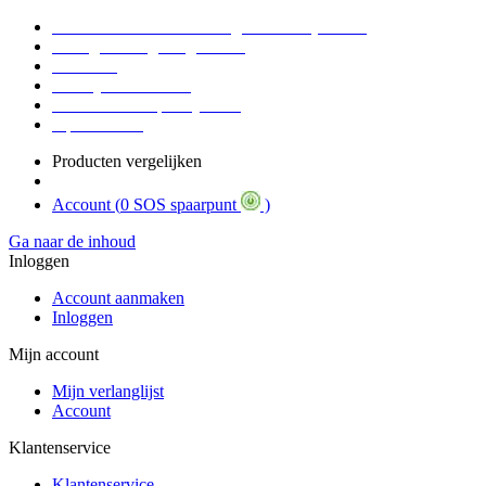
Voor 16:30 Besteld = Morgen in huis (werkdag)
90 dagen niet goed geld terug
Educatief
Zakelijke Voordelen
SOS Member spaarsysteem
Tips / BLOG
Producten vergelijken
Account (
0 SOS spaarpunt
)
Ga naar de inhoud
Inloggen
Account aanmaken
Inloggen
Mijn account
Mijn verlanglijst
Account
Klantenservice
Klantenservice