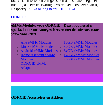
boards laten testen en zelf getest, en de resultaten liegen er
niet om, alle eerste ervaringen waren veel positiever dan bij
Raspberry Pi!
Ga nu nog naar ODROID ->
ODROID
eMMc Modules voor ODROID - Deze modules zijn
speciaal door ons voorgeschreven met de software naar
jouw voorkeur!
Alle eMMc Modules
16GB eMMc Modules
Linux eMMc Modules
32GB eMMc Modules
Android eMMc Modules
64GB eMMc Modules
Home Assistant eMMc
128GB eMMc Modules
Modules
256GB eMMc Modules
ODROID eMMc
Adapters
ODROID Accessoires en Addons