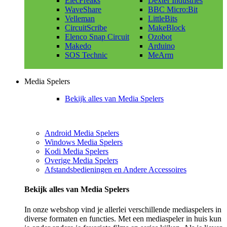
ElecFreaks
Dexter Industries
WaveShare
BBC Micro:Bit
Velleman
LittleBits
CircuitScribe
MakeBlock
Elenco Snap Circuit
Ozobot
Makedo
Arduino
SOS Technic
MeArm
Media Spelers
Bekijk alles van Media Spelers
Android Media Spelers
Windows Media Spelers
Kodi Media Spelers
Overige Media Spelers
Afstandsbedieningen en Andere Accessoires
Bekijk alles van Media Spelers
In onze webshop vind je allerlei verschillende mediaspelers in
diverse formaten en functies. Met een mediaspeler in huis kun