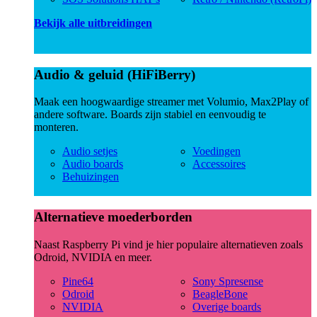
Bekijk alle uitbreidingen
Audio & geluid (HiFiBerry)
Maak een hoogwaardige streamer met Volumio, Max2Play of
andere software. Boards zijn stabiel en eenvoudig te
monteren.
Audio setjes
Voedingen
Audio boards
Accessoires
Behuizingen
Alternatieve moederborden
Naast Raspberry Pi vind je hier populaire alternatieven zoals
Odroid, NVIDIA en meer.
Pine64
Sony Spresense
Odroid
BeagleBone
NVIDIA
Overige boards