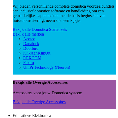
Wij bieden verschillende complete domotica voordeelbundels
aan inclusief domoticz software en handleiding om een
gemakkelijke stap te maken met de basis beginselen van
huisautomatisering, neem snel een kijkje.
Bekijk alle Domotica Starter sets
Bekijk alle merken
Aeotec
Danalock
Doorbird
KlikAanKlikUit
RFXCOM
Fibaro
UniPi Technology (Neuron)
Bekijk alle Overige Accessoires
Accessoires voor jouw Domotica systeem
Bekijk alle Overige Accessoires
Educatieve Elektronica