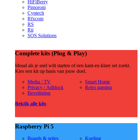
HiFiBerry
Pimoroni
Cyntech
Rfxcom
RS
Rii
SOS Solutions
Complete kits (Plug & Play)
Ideaal als je snel wilt starten of een kant-en-klare set zoekt.
Kies een kit op basis van jouw doel.
Media / TV
Smart Home
Privacy / Adblock
Retro gaming
Beveiliging
Bekijk alle kits
Raspberry Pi 5
Boards & setjes
Koeling