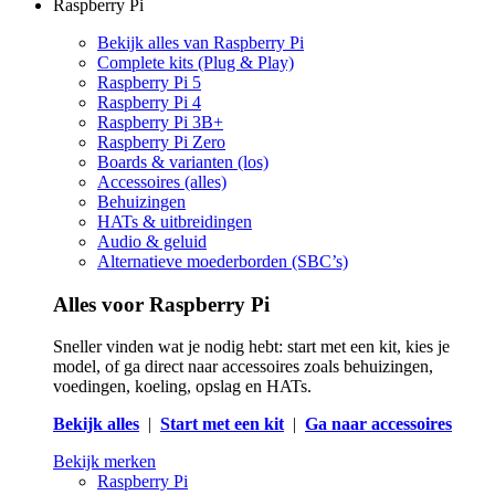
Raspberry Pi
Bekijk alles van Raspberry Pi
Complete kits (Plug & Play)
Raspberry Pi 5
Raspberry Pi 4
Raspberry Pi 3B+
Raspberry Pi Zero
Boards & varianten (los)
Accessoires (alles)
Behuizingen
HATs & uitbreidingen
Audio & geluid
Alternatieve moederborden (SBC’s)
Alles voor Raspberry Pi
Sneller vinden wat je nodig hebt: start met een kit, kies je
model, of ga direct naar accessoires zoals behuizingen,
voedingen, koeling, opslag en HATs.
Bekijk alles
|
Start met een kit
|
Ga naar accessoires
Bekijk merken
Raspberry Pi