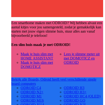
Een smarthome maken met ODROID? Wij hebben alvast een
aantal kitjes voor jou samengesteld, zodat je gemakkelijk kan
starten met jouw eigen slimme huis, stuur alles aan vanaf
bijvoorbeeld je telefoon!
Een slim huis maak je met ODROID!
Maak je huis slim met
Lees je slimme meter uit
HOME ASSISTANT
met DOMOTICZ en
Maak je huis slim met
ODROID
DOMOTICZ
Bekijk alle Boards, Odroid heeft veel verschillende single
board computers
ODROID C4
ODROID H3
ODROID N2+
ODROID H3+
ODROID M1
ODROID HC4 (OLED)
ODROID M1S
ODROID GO
ODROID XU4
ODROID N2L