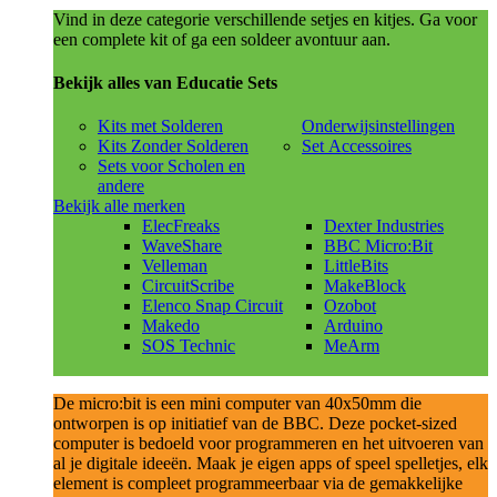
Vind in deze categorie verschillende setjes en kitjes. Ga voor
een complete kit of ga een soldeer avontuur aan.
Bekijk alles van Educatie Sets
Kits met Solderen
Onderwijsinstellingen
Kits Zonder Solderen
Set Accessoires
Sets voor Scholen en
andere
Bekijk alle merken
ElecFreaks
Dexter Industries
WaveShare
BBC Micro:Bit
Velleman
LittleBits
CircuitScribe
MakeBlock
Elenco Snap Circuit
Ozobot
Makedo
Arduino
SOS Technic
MeArm
De micro:bit is een mini computer van 40x50mm die
ontworpen is op initiatief van de BBC. Deze pocket-sized
computer is bedoeld voor programmeren en het uitvoeren van
al je digitale ideeën. Maak je eigen apps of speel spelletjes, elk
element is compleet programmeerbaar via de gemakkelijke