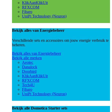
KlikAanKlikUit
RFXCOM
Fibaro
UniPi Technology (Neuron)
Bekijk alles van Energiebeheer
Verschillende sets en accessoires om jouw energie verbruik te
beheren.
Bekijk alles van Energiebeheer
Bekijk alle merken
Aeotec
Danalock
Doorbird
KlikAanKlikUit
RFXCOM
Tech4U
Fibaro
UniPi Technology (Neuron)
Bekijk alle Domotica Starter sets