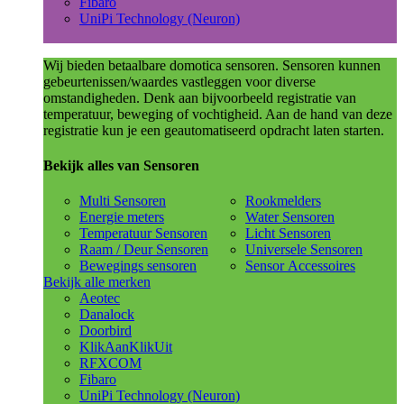
Fibaro
UniPi Technology (Neuron)
Wij bieden betaalbare domotica sensoren. Sensoren kunnen
gebeurtenissen/waardes vastleggen voor diverse
omstandigheden. Denk aan bijvoorbeeld registratie van
temperatuur, beweging of vochtigheid. Aan de hand van deze
registratie kun je een geautomatiseerd opdracht laten starten.
Bekijk alles van Sensoren
Multi Sensoren
Rookmelders
Energie meters
Water Sensoren
Temperatuur Sensoren
Licht Sensoren
Raam / Deur Sensoren
Universele Sensoren
Bewegings sensoren
Sensor Accessoires
Bekijk alle merken
Aeotec
Danalock
Doorbird
KlikAanKlikUit
RFXCOM
Fibaro
UniPi Technology (Neuron)