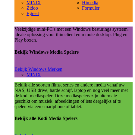
MINIX
Himedia
Zidoo
Formuler
Egreat
Veelzijdige mini-PC's met een Windows besturings systeem.
ideale oplossing voor thin client en remote desktop. Plug en
Play boxen.
Bekijk Windows Media Spelers
Bekijk Windows Merken
MINIX
Bekijk alle soorten films, series en andere media vanaf uw
NAS, USB drive, harde schijf, laptop en nog veel meer met
de kodi mediaspeler. Deze mediaspelers zijn uitermate
geschikt om muziek, afbeeldingen of iets dergelijks af te
spelen via een smartphone of tablet.
Bekijk alle Kodi Media Spelers