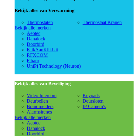
Bekijk alles van Verwarming
Thermostaten
Thermostaat Kranen
Bekijk alle merken
Aeotec
Danalock
Doorbird
KlikAanKlikUit
RFXCOM
Fibaro
UniPi Technology (Neuron)
Bekijk alles van Beveiliging
Video Intercom
Keypads
Deurbellen
Deursloten
Brandmelders
IP Camera's
Alarmsirenes
Bekijk alle merken
Aeotec
Danalock
Doorbird