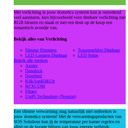
Met verlichting in jouw domotica systeem kun je ontzettend
veel aansturen, kies bijvoorbeeld voor dimbare verlichting met
RGB kleuren en maak er met een druk op de knop een
romantisch avondje van.
Bekijk alles van Verlichting
Slimme Dimmers
Tussenstekker Dimbaar
LED Lampen Dimbaar
LED Strips
Bekijk alle merken
Aeotec
Danalock
Doorbird
KlikAanKlikUit
RFXCOM
Fibaro
UniPi Technology (Neuron)
Een slimme verwarming mag natuurlijk niet ontbreken in
jouw domotica systeem! Met de verwarmingsproducten van
SOS Solutions kun jij de temperatuur per kamer regelen en
altijd op de hoogte blijven van jouw energie verbruik.