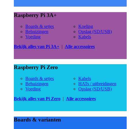
Raspberry Pi 3A+
Boards & setjes
Koeling
Behuizingen
Opslag (SD/USB)
Voeding
Kabels
Bekijk alles van Pi 3A+
|
Alle accessoires
Raspberry Pi Zero
Boards & setjes
Kabels
Behuizingen
HATs / uitbreidingen
Voeding
Opslag (SD/USB)
Bekijk alles van Pi Zero
|
Alle accessoires
Boards & varianten