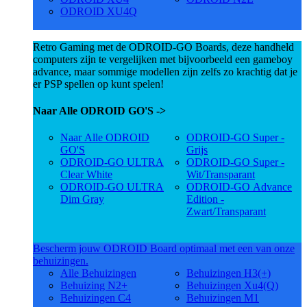
ODROID XU4Q
Retro Gaming met de ODROID-GO Boards, deze handheld
computers zijn te vergelijken met bijvoorbeeld een gameboy
advance, maar sommige modellen zijn zelfs zo krachtig dat je
er PSP spellen op kunt spelen!
Naar Alle ODROID GO'S ->
Naar Alle ODROID
ODROID-GO Super -
GO'S
Grijs
ODROID-GO ULTRA
ODROID-GO Super -
Clear White
Wit/Transparant
ODROID-GO ULTRA
ODROID-GO Advance
Dim Gray
Edition -
Zwart/Transparant
Bescherm jouw ODROID Board optimaal met een van onze
behuizingen.
Alle Behuizingen
Behuizingen H3(+)
Behuizing N2+
Behuizingen Xu4(Q)
Behuizingen C4
Behuizingen M1