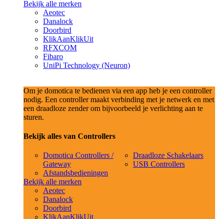
Bekijk alle merken
Aeotec
Danalock
Doorbird
KlikAanKlikUit
RFXCOM
Fibaro
UniPi Technology (Neuron)
Om je domotica te bedienen via een app heb je een controller
nodig. Een controller maakt verbinding met je netwerk en met
een draadloze zender om bijvoorbeeld je verlichting aan te
sturen.
Bekijk alles van Controllers
Domotica Controllers /
Draadloze Schakelaars
Gateway
USB Controllers
Afstandsbedieningen
Bekijk alle merken
Aeotec
Danalock
Doorbird
KlikAanKlikUit