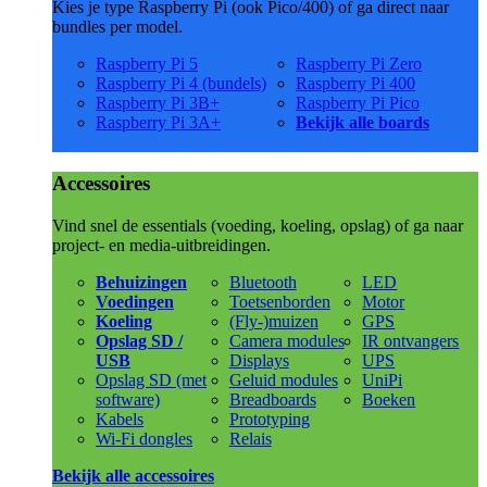
Kies je type Raspberry Pi (ook Pico/400) of ga direct naar
bundles per model.
Raspberry Pi 5
Raspberry Pi Zero
Raspberry Pi 4 (bundels)
Raspberry Pi 400
Raspberry Pi 3B+
Raspberry Pi Pico
Raspberry Pi 3A+
Bekijk alle boards
Accessoires
Vind snel de essentials (voeding, koeling, opslag) of ga naar
project- en media-uitbreidingen.
Behuizingen
Bluetooth
LED
Voedingen
Toetsenborden
Motor
Koeling
(Fly-)muizen
GPS
Opslag SD /
Camera modules
IR ontvangers
USB
Displays
UPS
Opslag SD (met
Geluid modules
UniPi
software)
Breadboards
Boeken
Kabels
Prototyping
Wi-Fi dongles
Relais
Bekijk alle accessoires