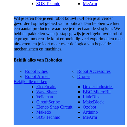
SOS Technic
MeArm
Wil je leren hoe je een robot bouwt? Of ben je al verder
gevorderd op het gebied van robotica? Dan hebben we hier
een aantal producten waarmee je direct aan de slag kan. We
hebben pakketten waar je stapsgewijs je zelfgebouwde robot
te programmeren. Je kunt er oneindig veel experimenten mee
uitvoeren, en je leert meer over de logica van bepaalde
mechanismen en machines.
Bekijk alles van Robotica
Robot Kitjes
Robot Accessoires
Robot Armen
Drones
Bekijk alle merken
ElecFreaks
Dexter Industries
WaveShare
BBC Micro:Bit
Velleman
LittleBits
CircuitScribe
MakeBlock
Elenco Snap Circuit
Ozobot
Makedo
Arduino
SOS Technic
MeArm