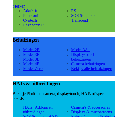
Merken
Adafruit
RS
Pimoroni
SOS Solutions
Cyntech
Transcend
Raspberry Pi
Behuizingen
Model 2B
Model 3A+
Model 3B
Display/Touch
Model 3B+
behuizingen
Model 4B
Camera behuizingen
Model Zero
Bekijk alle behuizingen
HATs & uitbreidingen
Breid je Pi uit met camera, display/touch, HATs of speciale
boards.
HATs, Addons en
Camera’s & accessoires
uitbreidingen
Displays & touchscreens
SOS Solutions HAT's
Retro / Nintendo (RetroPi)