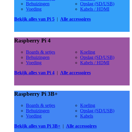
Behuizingen
Opslag (SD/USB)
Voeding
Kabels / HDMI
Bekijk alles van Pi 5
|
Alle accessoires
Raspberry Pi 4
Boards & setjes
Koeling
Behuizingen
Opslag (SD/USB)
Voeding
Kabels / HDMI
Bekijk alles van Pi 4
|
Alle accessoires
Raspberry Pi 3B+
Boards & setjes
Koeling
Behuizingen
Opslag (SD/USB)
Voeding
Kabels
Bekijk alles van Pi 3B+
|
Alle accessoires