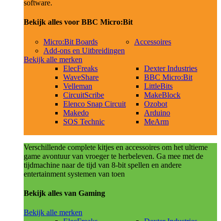
software.
Bekijk alles voor BBC Micro:Bit
Micro:Bit Boards
Accessoires
Add-ons en Uitbreidingen
Bekijk alle merken
ElecFreaks
Dexter Industries
WaveShare
BBC Micro:Bit
Velleman
LittleBits
CircuitScribe
MakeBlock
Elenco Snap Circuit
Ozobot
Makedo
Arduino
SOS Technic
MeArm
Verschillende complete kitjes en accessoires om het ultieme
game avontuur van vroeger te herbeleven. Ga mee met de
tijdmachine naar de tijd van 8-bit spellen en andere
entertainment systemen van toen
Bekijk alles van Gaming
Bekijk alle merken