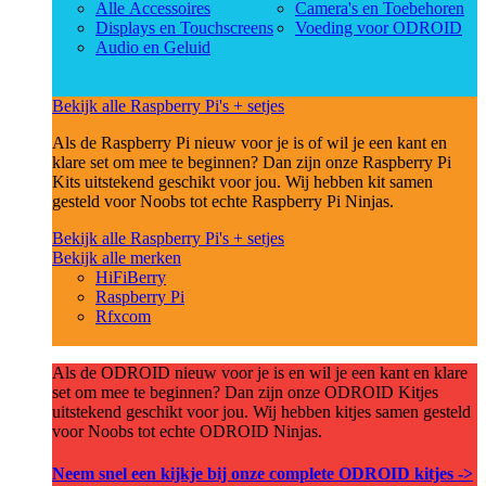
Alle Accessoires
Camera's en Toebehoren
Displays en Touchscreens
Voeding voor ODROID
Audio en Geluid
Bekijk alle Raspberry Pi's + setjes
Als de Raspberry Pi nieuw voor je is of wil je een kant en
klare set om mee te beginnen? Dan zijn onze Raspberry Pi
Kits uitstekend geschikt voor jou. Wij hebben kit samen
gesteld voor Noobs tot echte Raspberry Pi Ninjas.
Bekijk alle Raspberry Pi's + setjes
Bekijk alle merken
HiFiBerry
Raspberry Pi
Rfxcom
Als de ODROID nieuw voor je is en wil je een kant en klare
set om mee te beginnen? Dan zijn onze ODROID Kitjes
uitstekend geschikt voor jou. Wij hebben kitjes samen gesteld
voor Noobs tot echte ODROID Ninjas.
Neem snel een kijkje bij onze complete ODROID kitjes ->