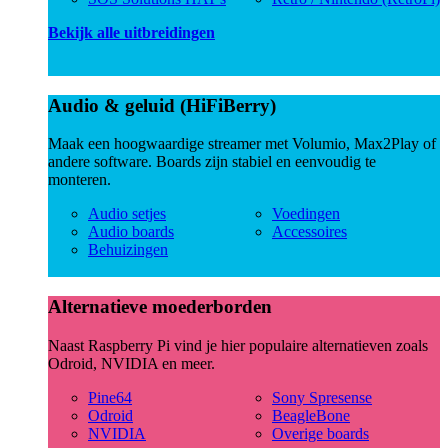
Bekijk alle uitbreidingen
Audio & geluid (HiFiBerry)
Maak een hoogwaardige streamer met Volumio, Max2Play of
andere software. Boards zijn stabiel en eenvoudig te
monteren.
Audio setjes
Voedingen
Audio boards
Accessoires
Behuizingen
Alternatieve moederborden
Naast Raspberry Pi vind je hier populaire alternatieven zoals
Odroid, NVIDIA en meer.
Pine64
Sony Spresense
Odroid
BeagleBone
NVIDIA
Overige boards