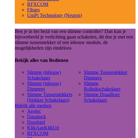
RFXCOM
Fibaro
UniPi Technology (Neuron)
Ben je in het bezit van een slimme controller? Dan kun je
bijvoorbeeld je verlichting gaan schakelen, dit doe je met een
slimme tussenstekker of een inbouw module, de
mogelijkheden zijn eindeloos
Bekijk alles van Bedienen
Slimme (inbouw)
Slimme Tussenstekker
Schakelaars
Dimmers
Slimme (inbouw)
Slimme
Dimmers
Rolluikschakelaars
Slimme Tussenstekkers
Slimme Draadloze
(Stekker Schakelaars)
Schakelaars
Bekijk alle merken
Aeotec
Danalock
Doorbird
KlikAanKlikUit
RFXCOM