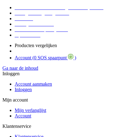
Voor 16:30 Besteld = Morgen in huis (werkdag)
90 dagen niet goed geld terug
Educatief
Zakelijke Voordelen
SOS Member spaarsysteem
Tips / BLOG
Producten vergelijken
Account (
0 SOS spaarpunt
)
Ga naar de inhoud
Inloggen
Account aanmaken
Inloggen
Mijn account
Mijn verlanglijst
Account
Klantenservice
Klantenservice