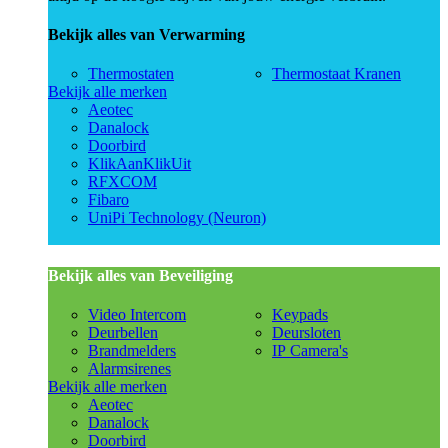
Bekijk alles van Verwarming
Thermostaten
Thermostaat Kranen
Bekijk alle merken
Aeotec
Danalock
Doorbird
KlikAanKlikUit
RFXCOM
Fibaro
UniPi Technology (Neuron)
Bekijk alles van Beveiliging
Video Intercom
Keypads
Deurbellen
Deursloten
Brandmelders
IP Camera's
Alarmsirenes
Bekijk alle merken
Aeotec
Danalock
Doorbird