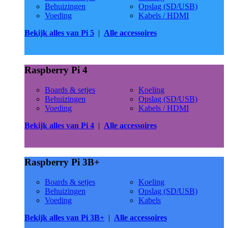
Behuizingen
Opslag (SD/USB)
Voeding
Kabels / HDMI
Bekijk alles van Pi 5
|
Alle accessoires
Raspberry Pi 4
Boards & setjes
Koeling
Behuizingen
Opslag (SD/USB)
Voeding
Kabels / HDMI
Bekijk alles van Pi 4
|
Alle accessoires
Raspberry Pi 3B+
Boards & setjes
Koeling
Behuizingen
Opslag (SD/USB)
Voeding
Kabels
Bekijk alles van Pi 3B+
|
Alle accessoires