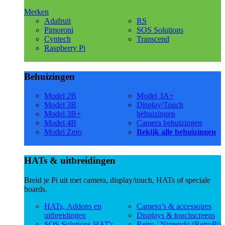
Merken
Adafruit
RS
Pimoroni
SOS Solutions
Cyntech
Transcend
Raspberry Pi
Behuizingen
Model 2B
Model 3A+
Model 3B
Display/Touch
Model 3B+
behuizingen
Model 4B
Camera behuizingen
Model Zero
Bekijk alle behuizingen
HATs & uitbreidingen
Breid je Pi uit met camera, display/touch, HATs of speciale
boards.
HATs, Addons en
Camera’s & accessoires
uitbreidingen
Displays & touchscreens
SOS Solutions HAT's
Retro / Nintendo (RetroPi)