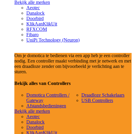
Bekijk alle merken
Aeotec
Danalock
Doorbird
KlikAanKlikUit
RFXCOM
Fibaro
UniPi Technology (Neuron)
Om je domotica te bedienen via een app heb je een controller
nodig. Een controller maakt verbinding met je netwerk en met
een draadloze zender om bijvoorbeeld je verlichting aan te
sturen.
Bekijk alles van Controllers
Domotica Controllers /
Draadloze Schakelaars
Gateway
USB Controllers
Afstandsbedieningen
Bekijk alle merken
Aeotec
Danalock
Doorbird
KlikAanKlikUit