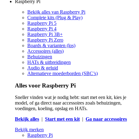
Raspberry Pi
Bekijk alles van Raspberry Pi
Complete kits (Plug & Play)
Raspberry Pi 5
Raspberry Pi 4
Raspberry Pi 3B+
Raspberry Pi Zero
Boards & varianten (los)
Accessoires (alles)
Behuizingen
HATs & uitbreidingen
Audio & geluid
Alternatieve moederborden (SBC’s)
Alles voor Raspberry Pi
Sneller vinden wat je nodig hebt: start met een kit, kies je
model, of ga direct naar accessoires zoals behuizingen,
voedingen, koeling, opslag en HATs.
Bekijk alles
|
Start met een kit
|
Ga naar accessoires
Bekijk merken
Raspberry Pi