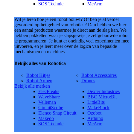
SOS Technic
MeArm
Wil je leren hoe je een robot bouwt? Of ben je al verder
gevorderd op het gebied van robotica? Dan hebben we hier
een aantal producten waarmee je direct aan de slag kan. We
hebben pakketten waar je stapsgewijs je zelfgebouwde robot
te programmeren. Je kunt er oneindig veel experimenten mee
uitvoeren, en je leert meer over de logica van bepaalde
mechanismen en machines.
Bekijk alles van Robotica
Robot Kitjes
Robot Accessoires
Robot Armen
Drones
Bekijk alle merken
ElecFreaks
Dexter Industries
WaveShare
BBC Micro:Bit
Velleman
LittleBits
CircuitScribe
MakeBlock
Elenco Snap Circuit
Ozobot
Makedo
Arduino
SOS Technic
MeArm