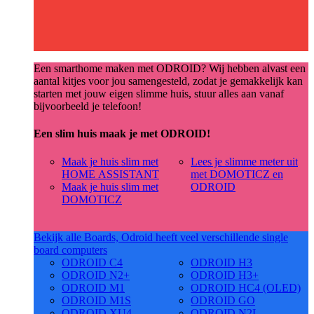
Een smarthome maken met ODROID? Wij hebben alvast een
aantal kitjes voor jou samengesteld, zodat je gemakkelijk kan
starten met jouw eigen slimme huis, stuur alles aan vanaf
bijvoorbeeld je telefoon!
Een slim huis maak je met ODROID!
Maak je huis slim met
Lees je slimme meter uit
HOME ASSISTANT
met DOMOTICZ en
Maak je huis slim met
ODROID
DOMOTICZ
Bekijk alle Boards, Odroid heeft veel verschillende single
board computers
ODROID C4
ODROID H3
ODROID N2+
ODROID H3+
ODROID M1
ODROID HC4 (OLED)
ODROID M1S
ODROID GO
ODROID XU4
ODROID N2L