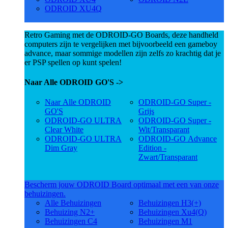
ODROID XU4Q
Retro Gaming met de ODROID-GO Boards, deze handheld
computers zijn te vergelijken met bijvoorbeeld een gameboy
advance, maar sommige modellen zijn zelfs zo krachtig dat je
er PSP spellen op kunt spelen!
Naar Alle ODROID GO'S ->
Naar Alle ODROID
ODROID-GO Super -
GO'S
Grijs
ODROID-GO ULTRA
ODROID-GO Super -
Clear White
Wit/Transparant
ODROID-GO ULTRA
ODROID-GO Advance
Dim Gray
Edition -
Zwart/Transparant
Bescherm jouw ODROID Board optimaal met een van onze
behuizingen.
Alle Behuizingen
Behuizingen H3(+)
Behuizing N2+
Behuizingen Xu4(Q)
Behuizingen C4
Behuizingen M1