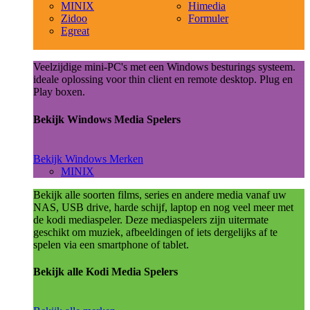
MINIX
Himedia
Zidoo
Formuler
Egreat
Veelzijdige mini-PC's met een Windows besturings systeem.
ideale oplossing voor thin client en remote desktop. Plug en
Play boxen.
Bekijk Windows Media Spelers
Bekijk Windows Merken
MINIX
Bekijk alle soorten films, series en andere media vanaf uw
NAS, USB drive, harde schijf, laptop en nog veel meer met
de kodi mediaspeler. Deze mediaspelers zijn uitermate
geschikt om muziek, afbeeldingen of iets dergelijks af te
spelen via een smartphone of tablet.
Bekijk alle Kodi Media Spelers