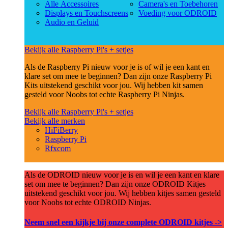
Alle Accessoires
Camera's en Toebehoren
Displays en Touchscreens
Voeding voor ODROID
Audio en Geluid
Bekijk alle Raspberry Pi's + setjes
Als de Raspberry Pi nieuw voor je is of wil je een kant en
klare set om mee te beginnen? Dan zijn onze Raspberry Pi
Kits uitstekend geschikt voor jou. Wij hebben kit samen
gesteld voor Noobs tot echte Raspberry Pi Ninjas.
Bekijk alle Raspberry Pi's + setjes
Bekijk alle merken
HiFiBerry
Raspberry Pi
Rfxcom
Als de ODROID nieuw voor je is en wil je een kant en klare
set om mee te beginnen? Dan zijn onze ODROID Kitjes
uitstekend geschikt voor jou. Wij hebben kitjes samen gesteld
voor Noobs tot echte ODROID Ninjas.
Neem snel een kijkje bij onze complete ODROID kitjes ->