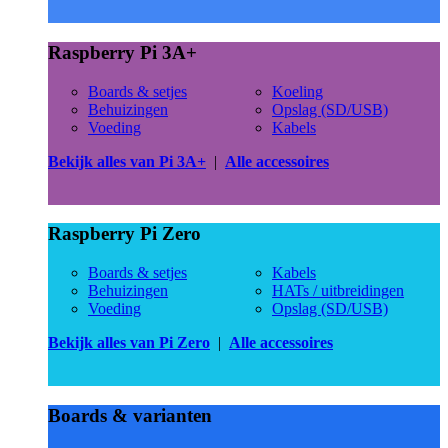
Raspberry Pi 3A+
Boards & setjes
Koeling
Behuizingen
Opslag (SD/USB)
Voeding
Kabels
Bekijk alles van Pi 3A+
|
Alle accessoires
Raspberry Pi Zero
Boards & setjes
Kabels
Behuizingen
HATs / uitbreidingen
Voeding
Opslag (SD/USB)
Bekijk alles van Pi Zero
|
Alle accessoires
Boards & varianten