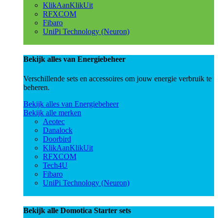
KlikAanKlikUit
RFXCOM
Fibaro
UniPi Technology (Neuron)
Bekijk alles van Energiebeheer
Verschillende sets en accessoires om jouw energie verbruik te
beheren.
Bekijk alles van Energiebeheer
Bekijk alle merken
Aeotec
Danalock
Doorbird
KlikAanKlikUit
RFXCOM
Tech4U
Fibaro
UniPi Technology (Neuron)
Bekijk alle Domotica Starter sets