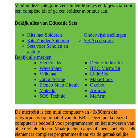
Vind in deze categorie verschillende setjes en kitjes. Ga voor
een complete kit of ga een soldeer avontuur aan.
Bekijk alles van Educatie Sets
Kits met Solderen
Onderwijsinstellingen
Kits Zonder Solderen
Set Accessoires
Sets voor Scholen en
andere
Bekijk alle merken
ElecFreaks
Dexter Industries
WaveShare
BBC Micro:Bit
Velleman
LittleBits
CircuitScribe
MakeBlock
Elenco Snap Circuit
Ozobot
Makedo
Arduino
SOS Technic
MeArm
De micro:bit is een mini computer van 40x50mm die
ontworpen is op initiatief van de BBC. Deze pocket-sized
computer is bedoeld voor programmeren en het uitvoeren van
al je digitale ideeën. Maak je eigen apps of speel spelletjes, elk
element is compleet programmeerbaar via de gemakkelijke