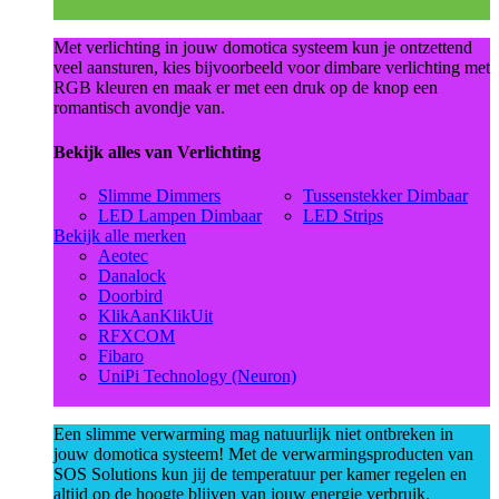
Met verlichting in jouw domotica systeem kun je ontzettend
veel aansturen, kies bijvoorbeeld voor dimbare verlichting met
RGB kleuren en maak er met een druk op de knop een
romantisch avondje van.
Bekijk alles van Verlichting
Slimme Dimmers
Tussenstekker Dimbaar
LED Lampen Dimbaar
LED Strips
Bekijk alle merken
Aeotec
Danalock
Doorbird
KlikAanKlikUit
RFXCOM
Fibaro
UniPi Technology (Neuron)
Een slimme verwarming mag natuurlijk niet ontbreken in
jouw domotica systeem! Met de verwarmingsproducten van
SOS Solutions kun jij de temperatuur per kamer regelen en
altijd op de hoogte blijven van jouw energie verbruik.