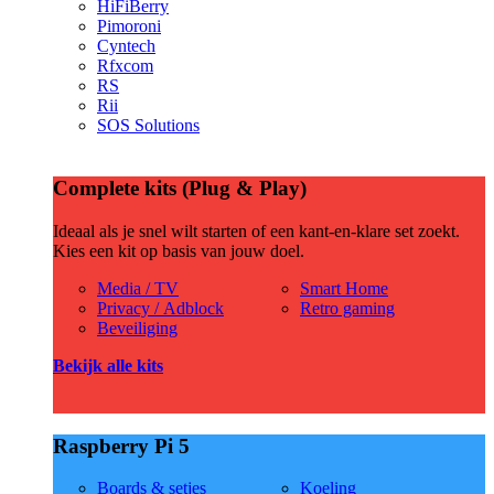
HiFiBerry
Pimoroni
Cyntech
Rfxcom
RS
Rii
SOS Solutions
Complete kits (Plug & Play)
Ideaal als je snel wilt starten of een kant-en-klare set zoekt.
Kies een kit op basis van jouw doel.
Media / TV
Smart Home
Privacy / Adblock
Retro gaming
Beveiliging
Bekijk alle kits
Raspberry Pi 5
Boards & setjes
Koeling