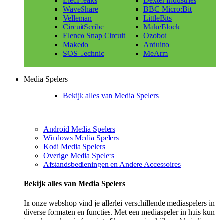
ElecFreaks
Dexter Industries
WaveShare
BBC Micro:Bit
Velleman
LittleBits
CircuitScribe
MakeBlock
Elenco Snap Circuit
Ozobot
Makedo
Arduino
SOS Technic
MeArm
Media Spelers
Bekijk alles van Media Spelers
Android Media Spelers
Windows Media Spelers
Kodi Media Spelers
Overige Media Spelers
Afstandsbedieningen en Andere Accessoires
Bekijk alles van Media Spelers
In onze webshop vind je allerlei verschillende mediaspelers in
diverse formaten en functies. Met een mediaspeler in huis kun