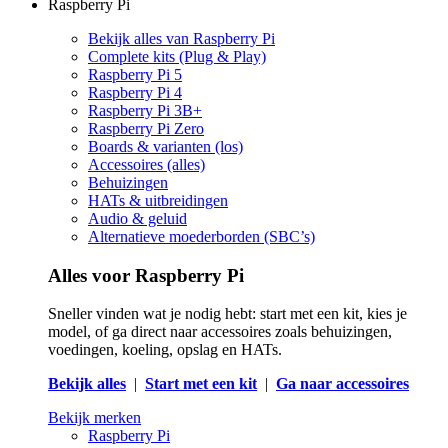
Raspberry Pi
Bekijk alles van Raspberry Pi
Complete kits (Plug & Play)
Raspberry Pi 5
Raspberry Pi 4
Raspberry Pi 3B+
Raspberry Pi Zero
Boards & varianten (los)
Accessoires (alles)
Behuizingen
HATs & uitbreidingen
Audio & geluid
Alternatieve moederborden (SBC’s)
Alles voor Raspberry Pi
Sneller vinden wat je nodig hebt: start met een kit, kies je
model, of ga direct naar accessoires zoals behuizingen,
voedingen, koeling, opslag en HATs.
Bekijk alles
|
Start met een kit
|
Ga naar accessoires
Bekijk merken
Raspberry Pi