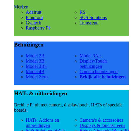
Merken
Adafruit
RS
Pimoroni
SOS Solutions
Cyntech
Transcend
Raspberry Pi
Behuizingen
Model 2B
Model 3A+
Model 3B
Display/Touch
Model 3B+
behuizingen
Model 4B
Camera behuizingen
Model Zero
Bekijk alle behuizingen
HATs & uitbreidingen
Breid je Pi uit met camera, display/touch, HATs of speciale
boards.
HATs, Addons en
Camera’s & accessoires
uitbreidingen
Displays & touchscreens
SOS Solutions HAT's
Retro / Nintendo (RetroPi)