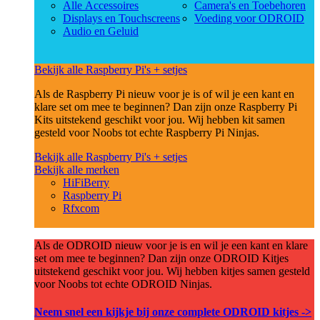
Alle Accessoires
Camera's en Toebehoren
Displays en Touchscreens
Voeding voor ODROID
Audio en Geluid
Bekijk alle Raspberry Pi's + setjes
Als de Raspberry Pi nieuw voor je is of wil je een kant en
klare set om mee te beginnen? Dan zijn onze Raspberry Pi
Kits uitstekend geschikt voor jou. Wij hebben kit samen
gesteld voor Noobs tot echte Raspberry Pi Ninjas.
Bekijk alle Raspberry Pi's + setjes
Bekijk alle merken
HiFiBerry
Raspberry Pi
Rfxcom
Als de ODROID nieuw voor je is en wil je een kant en klare
set om mee te beginnen? Dan zijn onze ODROID Kitjes
uitstekend geschikt voor jou. Wij hebben kitjes samen gesteld
voor Noobs tot echte ODROID Ninjas.
Neem snel een kijkje bij onze complete ODROID kitjes ->