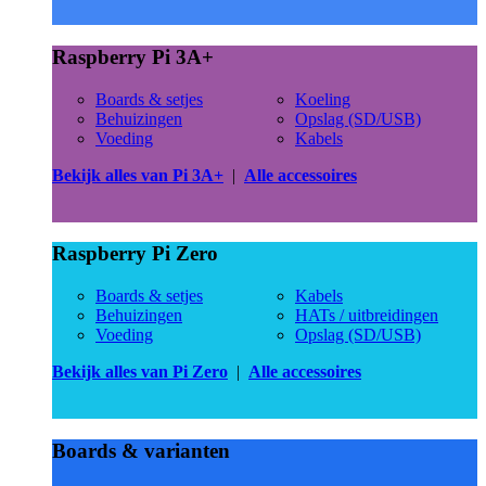
Raspberry Pi 3A+
Boards & setjes
Koeling
Behuizingen
Opslag (SD/USB)
Voeding
Kabels
Bekijk alles van Pi 3A+
|
Alle accessoires
Raspberry Pi Zero
Boards & setjes
Kabels
Behuizingen
HATs / uitbreidingen
Voeding
Opslag (SD/USB)
Bekijk alles van Pi Zero
|
Alle accessoires
Boards & varianten