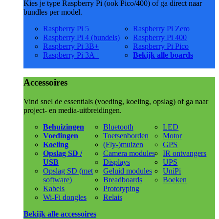
Kies je type Raspberry Pi (ook Pico/400) of ga direct naar
bundles per model.
Raspberry Pi 5
Raspberry Pi Zero
Raspberry Pi 4 (bundels)
Raspberry Pi 400
Raspberry Pi 3B+
Raspberry Pi Pico
Raspberry Pi 3A+
Bekijk alle boards
Accessoires
Vind snel de essentials (voeding, koeling, opslag) of ga naar
project- en media-uitbreidingen.
Behuizingen
Bluetooth
LED
Voedingen
Toetsenborden
Motor
Koeling
(Fly-)muizen
GPS
Opslag SD /
Camera modules
IR ontvangers
USB
Displays
UPS
Opslag SD (met
Geluid modules
UniPi
software)
Breadboards
Boeken
Kabels
Prototyping
Wi-Fi dongles
Relais
Bekijk alle accessoires