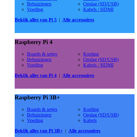
Behuizingen
Opslag (SD/USB)
Voeding
Kabels / HDMI
Bekijk alles van Pi 5
|
Alle accessoires
Raspberry Pi 4
Boards & setjes
Koeling
Behuizingen
Opslag (SD/USB)
Voeding
Kabels / HDMI
Bekijk alles van Pi 4
|
Alle accessoires
Raspberry Pi 3B+
Boards & setjes
Koeling
Behuizingen
Opslag (SD/USB)
Voeding
Kabels
Bekijk alles van Pi 3B+
|
Alle accessoires