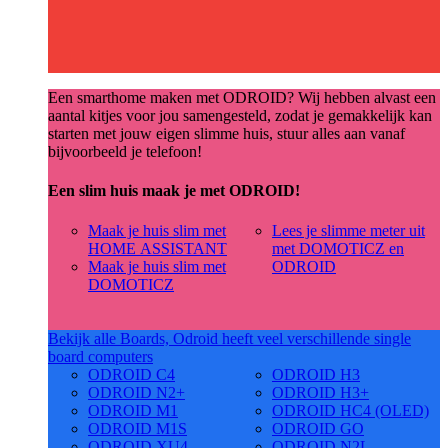
Een smarthome maken met ODROID? Wij hebben alvast een
aantal kitjes voor jou samengesteld, zodat je gemakkelijk kan
starten met jouw eigen slimme huis, stuur alles aan vanaf
bijvoorbeeld je telefoon!
Een slim huis maak je met ODROID!
Maak je huis slim met
Lees je slimme meter uit
HOME ASSISTANT
met DOMOTICZ en
Maak je huis slim met
ODROID
DOMOTICZ
Bekijk alle Boards, Odroid heeft veel verschillende single
board computers
ODROID C4
ODROID H3
ODROID N2+
ODROID H3+
ODROID M1
ODROID HC4 (OLED)
ODROID M1S
ODROID GO
ODROID XU4
ODROID N2L