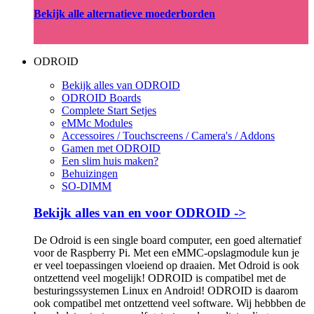
Bekijk alle alternatieve moederborden
ODROID
Bekijk alles van ODROID
ODROID Boards
Complete Start Setjes
eMMc Modules
Accessoires / Touchscreens / Camera's / Addons
Gamen met ODROID
Een slim huis maken?
Behuizingen
SO-DIMM
Bekijk alles van en voor ODROID ->
De Odroid is een single board computer, een goed alternatief
voor de Raspberry Pi. Met een eMMC-opslagmodule kun je
er veel toepassingen vloeiend op draaien. Met Odroid is ook
ontzettend veel mogelijk! ODROID is compatibel met de
besturingssystemen Linux en Android! ODROID is daarom
ook compatibel met ontzettend veel software. Wij hebbben de