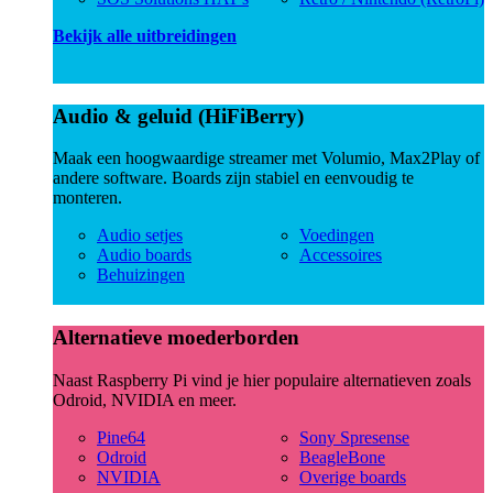
Bekijk alle uitbreidingen
Audio & geluid (HiFiBerry)
Maak een hoogwaardige streamer met Volumio, Max2Play of
andere software. Boards zijn stabiel en eenvoudig te
monteren.
Audio setjes
Voedingen
Audio boards
Accessoires
Behuizingen
Alternatieve moederborden
Naast Raspberry Pi vind je hier populaire alternatieven zoals
Odroid, NVIDIA en meer.
Pine64
Sony Spresense
Odroid
BeagleBone
NVIDIA
Overige boards