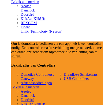
Bekijk alle merken
Aeotec
Danalock
Doorbird
KlikAanKlikUit
RFXCOM
Fibaro
UniPi Technology (Neuron)
Om je domotica te bedienen via een app heb je een controller
nodig. Een controller maakt verbinding met je netwerk en met
een draadloze zender om bijvoorbeeld je verlichting aan te
sturen.
Bekijk alles van Controllers
Domotica Controllers /
Draadloze Schakelaars
Gateway
USB Controllers
Afstandsbedieningen
Bekijk alle merken
Aeotec
Danalock
Doorbird
KlikAanKlikUit