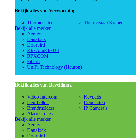
Bekijk alles van Verwarming
Thermostaten
Thermostaat Kranen
Bekijk alle merken
Aeotec
Danalock
Doorbird
KlikAanKlikUit
RFXCOM
Fibaro
UniPi Technology (Neuron)
Bekijk alles van Beveiliging
Video Intercom
Keypads
Deurbellen
Deursloten
Brandmelders
IP Camera's
Alarmsirenes
Bekijk alle merken
Aeotec
Danalock
Doorbird