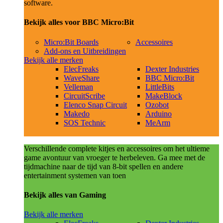
software.
Bekijk alles voor BBC Micro:Bit
Micro:Bit Boards
Accessoires
Add-ons en Uitbreidingen
Bekijk alle merken
ElecFreaks
Dexter Industries
WaveShare
BBC Micro:Bit
Velleman
LittleBits
CircuitScribe
MakeBlock
Elenco Snap Circuit
Ozobot
Makedo
Arduino
SOS Technic
MeArm
Verschillende complete kitjes en accessoires om het ultieme
game avontuur van vroeger te herbeleven. Ga mee met de
tijdmachine naar de tijd van 8-bit spellen en andere
entertainment systemen van toen
Bekijk alles van Gaming
Bekijk alle merken