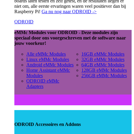
boards laten testen en zelf getest, en de resultaten liegen er
niet om, alle eerste ervaringen waren veel positiever dan bij
Raspberry Pi!
Ga nu nog naar ODROID ->
ODROID
eMMc Modules voor ODROID - Deze modules zijn
speciaal door ons voorgeschreven met de software naar
jouw voorkeur!
Alle eMMc Modules
16GB eMMc Modules
Linux eMMc Modules
32GB eMMc Modules
Android eMMc Modules
64GB eMMc Modules
Home Assistant eMMc
128GB eMMc Modules
Modules
256GB eMMc Modules
ODROID eMMc
Adapters
ODROID Accessoires en Addons