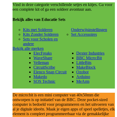
Vind in deze categorie verschillende setjes en kitjes. Ga voor
een complete kit of ga een soldeer avontuur aan.
Bekijk alles van Educatie Sets
Kits met Solderen
Onderwijsinstellingen
Kits Zonder Solderen
Set Accessoires
Sets voor Scholen en
andere
Bekijk alle merken
ElecFreaks
Dexter Industries
WaveShare
BBC Micro:Bit
Velleman
LittleBits
CircuitScribe
MakeBlock
Elenco Snap Circuit
Ozobot
Makedo
Arduino
SOS Technic
MeArm
De micro:bit is een mini computer van 40x50mm die
ontworpen is op initiatief van de BBC. Deze pocket-sized
computer is bedoeld voor programmeren en het uitvoeren van
al je digitale ideeën. Maak je eigen apps of speel spelletjes, elk
element is compleet programmeerbaar via de gemakkelijke