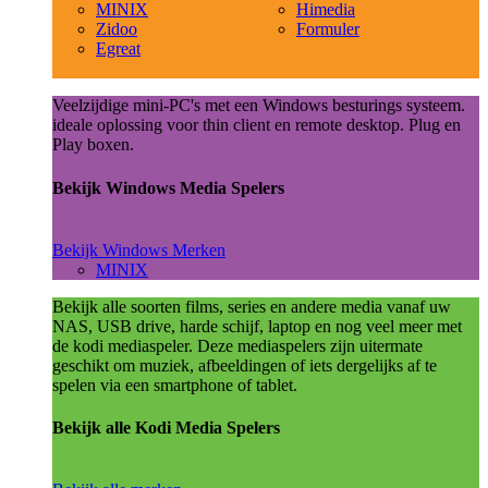
MINIX
Himedia
Zidoo
Formuler
Egreat
Veelzijdige mini-PC's met een Windows besturings systeem.
ideale oplossing voor thin client en remote desktop. Plug en
Play boxen.
Bekijk Windows Media Spelers
Bekijk Windows Merken
MINIX
Bekijk alle soorten films, series en andere media vanaf uw
NAS, USB drive, harde schijf, laptop en nog veel meer met
de kodi mediaspeler. Deze mediaspelers zijn uitermate
geschikt om muziek, afbeeldingen of iets dergelijks af te
spelen via een smartphone of tablet.
Bekijk alle Kodi Media Spelers