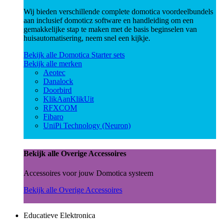
Wij bieden verschillende complete domotica voordeelbundels
aan inclusief domoticz software en handleiding om een
gemakkelijke stap te maken met de basis beginselen van
huisautomatisering, neem snel een kijkje.
Bekijk alle Domotica Starter sets
Bekijk alle merken
Aeotec
Danalock
Doorbird
KlikAanKlikUit
RFXCOM
Fibaro
UniPi Technology (Neuron)
Bekijk alle Overige Accessoires
Accessoires voor jouw Domotica systeem
Bekijk alle Overige Accessoires
Educatieve Elektronica