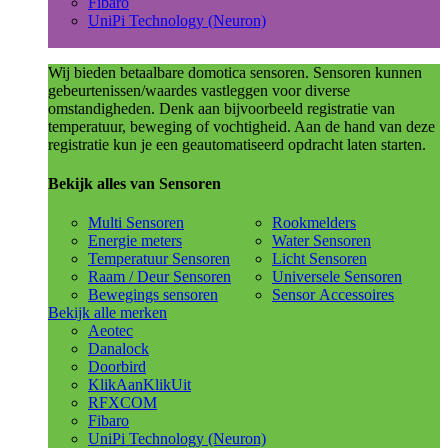
Fibaro
UniPi Technology (Neuron)
Wij bieden betaalbare domotica sensoren. Sensoren kunnen
gebeurtenissen/waardes vastleggen voor diverse
omstandigheden. Denk aan bijvoorbeeld registratie van
temperatuur, beweging of vochtigheid. Aan de hand van deze
registratie kun je een geautomatiseerd opdracht laten starten.
Bekijk alles van Sensoren
Multi Sensoren
Rookmelders
Energie meters
Water Sensoren
Temperatuur Sensoren
Licht Sensoren
Raam / Deur Sensoren
Universele Sensoren
Bewegings sensoren
Sensor Accessoires
Bekijk alle merken
Aeotec
Danalock
Doorbird
KlikAanKlikUit
RFXCOM
Fibaro
UniPi Technology (Neuron)