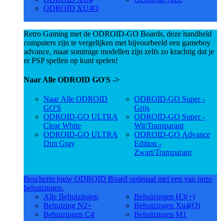
ODROID XU4Q
Retro Gaming met de ODROID-GO Boards, deze handheld
computers zijn te vergelijken met bijvoorbeeld een gameboy
advance, maar sommige modellen zijn zelfs zo krachtig dat je
er PSP spellen op kunt spelen!
Naar Alle ODROID GO'S ->
Naar Alle ODROID
ODROID-GO Super -
GO'S
Grijs
ODROID-GO ULTRA
ODROID-GO Super -
Clear White
Wit/Transparant
ODROID-GO ULTRA
ODROID-GO Advance
Dim Gray
Edition -
Zwart/Transparant
Bescherm jouw ODROID Board optimaal met een van onze
behuizingen.
Alle Behuizingen
Behuizingen H3(+)
Behuizing N2+
Behuizingen Xu4(Q)
Behuizingen C4
Behuizingen M1