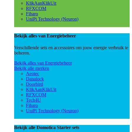
KlikAanKlikUit
RFXCOM
Fibaro
UniPi Technology (Neuron)
Bekijk alles van Energiebeheer
Verschillende sets en accessoires om jouw energie verbruik te
beheren.
Bekijk alles van Energiebeheer
Bekijk alle merken
Aeotec
Danalock
Doorbird
KlikAanKlikUit
RFXCOM
Tech4U
Fibaro
UniPi Technology (Neuron)
Bekijk alle Domotica Starter sets