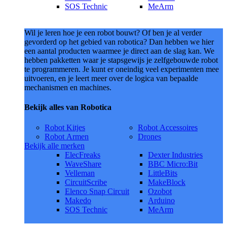
SOS Technic
MeArm
Wil je leren hoe je een robot bouwt? Of ben je al verder
gevorderd op het gebied van robotica? Dan hebben we hier
een aantal producten waarmee je direct aan de slag kan. We
hebben pakketten waar je stapsgewijs je zelfgebouwde robot
te programmeren. Je kunt er oneindig veel experimenten mee
uitvoeren, en je leert meer over de logica van bepaalde
mechanismen en machines.
Bekijk alles van Robotica
Robot Kitjes
Robot Accessoires
Robot Armen
Drones
Bekijk alle merken
ElecFreaks
Dexter Industries
WaveShare
BBC Micro:Bit
Velleman
LittleBits
CircuitScribe
MakeBlock
Elenco Snap Circuit
Ozobot
Makedo
Arduino
SOS Technic
MeArm