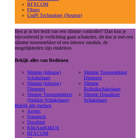
RFXCOM
Fibaro
UniPi Technology (Neuron)
Ben je in het bezit van een slimme controller? Dan kun je
bijvoorbeeld je verlichting gaan schakelen, dit doe je met een
slimme tussenstekker of een inbouw module, de
mogelijkheden zijn eindeloos
Bekijk alles van Bedienen
Slimme (inbouw)
Slimme Tussenstekker
Schakelaars
Dimmers
Slimme (inbouw)
Slimme
Dimmers
Rolluikschakelaars
Slimme Tussenstekkers
Slimme Draadloze
(Stekker Schakelaars)
Schakelaars
Bekijk alle merken
Aeotec
Danalock
Doorbird
KlikAanKlikUit
RFXCOM