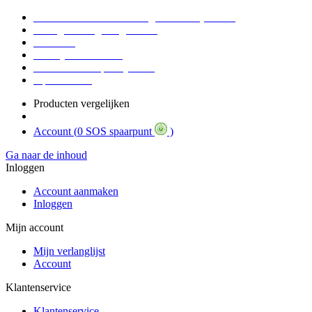
Voor 16:30 Besteld = Morgen in huis (werkdag)
90 dagen niet goed geld terug
Educatief
Zakelijke Voordelen
SOS Member spaarsysteem
Tips / BLOG
Producten vergelijken
Account (
0 SOS spaarpunt
)
Ga naar de inhoud
Inloggen
Account aanmaken
Inloggen
Mijn account
Mijn verlanglijst
Account
Klantenservice
Klantenservice