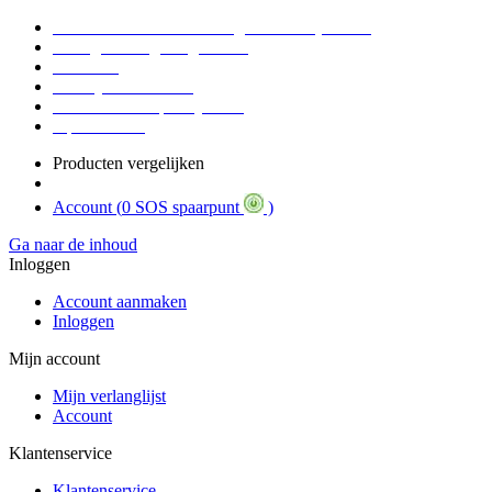
Voor 16:30 Besteld = Morgen in huis (werkdag)
90 dagen niet goed geld terug
Educatief
Zakelijke Voordelen
SOS Member spaarsysteem
Tips / BLOG
Producten vergelijken
Account (
0 SOS spaarpunt
)
Ga naar de inhoud
Inloggen
Account aanmaken
Inloggen
Mijn account
Mijn verlanglijst
Account
Klantenservice
Klantenservice