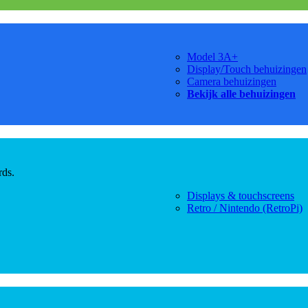
Model 3A+
Display/Touch behuizingen
Camera behuizingen
Bekijk alle behuizingen
rds.
Displays & touchscreens
Retro / Nintendo (RetroPi)