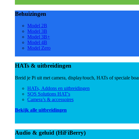
Behuizingen
Model 2B
Model 3B
Model 3B+
Model 4B
Model Zero
HATs & uitbreidingen
Breid je Pi uit met camera, display/touch, HATs of speciale boa
HATs, Addons en uitbreidingen
SOS Solutions HAT's
Camera’s & accessoires
Bekijk alle uitbreidingen
Audio & geluid (HiFiBerry)