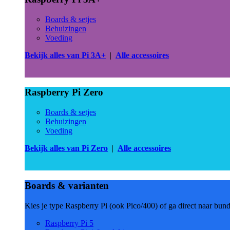
Boards & setjes
Behuizingen
Voeding
Bekijk alles van Pi 3A+
|
Alle accessoires
Raspberry Pi Zero
Boards & setjes
Behuizingen
Voeding
Bekijk alles van Pi Zero
|
Alle accessoires
Boards & varianten
Kies je type Raspberry Pi (ook Pico/400) of ga direct naar bun
Raspberry Pi 5