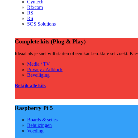
Cyntech
Rfxcom
RS
Rii
SOS Solutions
Complete kits (Plug & Play)
Ideaal als je snel wilt starten of een kant-en-klare set zoekt. Ki
Media / TV
Privacy / Adblock
Beveiliging
Bekijk alle kits
Raspberry Pi 5
Boards & setjes
Behuizingen
Voeding