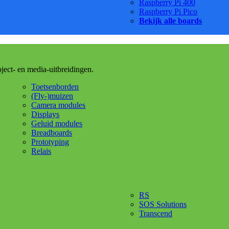
Raspberry Pi 400
Raspberry Pi Pico
Bekijk alle boards
oject- en media-uitbreidingen.
Toetsenborden
(Fly-)muizen
Camera modules
Displays
Geluid modules
Breadboards
Prototyping
Relais
RS
SOS Solutions
Transcend