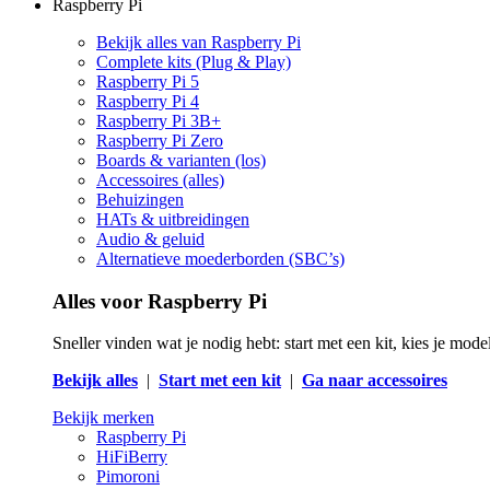
Raspberry Pi
Bekijk alles van Raspberry Pi
Complete kits (Plug & Play)
Raspberry Pi 5
Raspberry Pi 4
Raspberry Pi 3B+
Raspberry Pi Zero
Boards & varianten (los)
Accessoires (alles)
Behuizingen
HATs & uitbreidingen
Audio & geluid
Alternatieve moederborden (SBC’s)
Alles voor Raspberry Pi
Sneller vinden wat je nodig hebt: start met een kit, kies je mod
Bekijk alles
|
Start met een kit
|
Ga naar accessoires
Bekijk merken
Raspberry Pi
HiFiBerry
Pimoroni