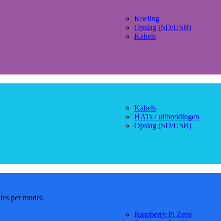
Koeling
Opslag (SD/USB)
Kabels
Kabels
HATs / uitbreidingen
Opslag (SD/USB)
dles per model.
Raspberry Pi Zero