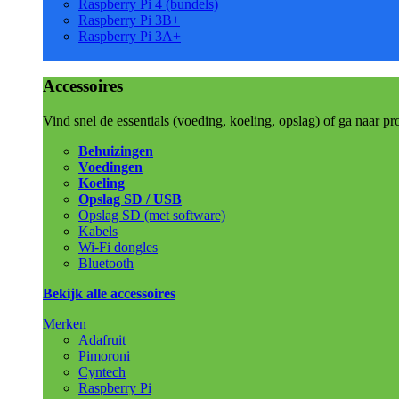
Raspberry Pi 4 (bundels)
Raspberry Pi 3B+
Raspberry Pi 3A+
Accessoires
Vind snel de essentials (voeding, koeling, opslag) of ga naar pr
Behuizingen
Voedingen
Koeling
Opslag SD / USB
Opslag SD (met software)
Kabels
Wi-Fi dongles
Bluetooth
Bekijk alle accessoires
Merken
Adafruit
Pimoroni
Cyntech
Raspberry Pi