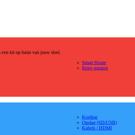
es een kit op basis van jouw doel.
Smart Home
Retro gaming
Koeling
Opslag (SD/USB)
Kabels / HDMI