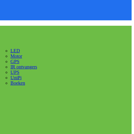
LED
Motor
GPS
IR ontvangers
UPS
UniPi
Boeken