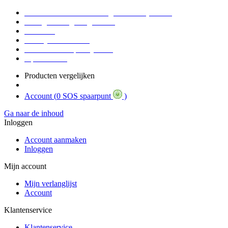
Voor 16:30 Besteld = Morgen in huis (werkdag)
90 dagen niet goed geld terug
Educatief
Zakelijke Voordelen
SOS Member spaarsysteem
Tips / BLOG
Producten vergelijken
Account (
0 SOS spaarpunt
)
Ga naar de inhoud
Inloggen
Account aanmaken
Inloggen
Mijn account
Mijn verlanglijst
Account
Klantenservice
Klantenservice