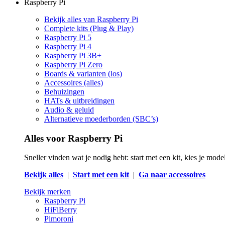
Raspberry Pi
Bekijk alles van Raspberry Pi
Complete kits (Plug & Play)
Raspberry Pi 5
Raspberry Pi 4
Raspberry Pi 3B+
Raspberry Pi Zero
Boards & varianten (los)
Accessoires (alles)
Behuizingen
HATs & uitbreidingen
Audio & geluid
Alternatieve moederborden (SBC’s)
Alles voor Raspberry Pi
Sneller vinden wat je nodig hebt: start met een kit, kies je mod
Bekijk alles
|
Start met een kit
|
Ga naar accessoires
Bekijk merken
Raspberry Pi
HiFiBerry
Pimoroni