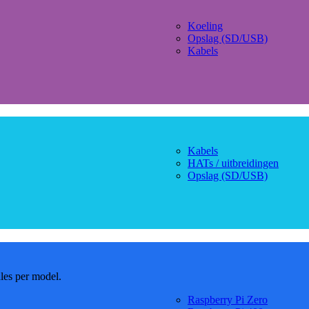
Koeling
Opslag (SD/USB)
Kabels
Kabels
HATs / uitbreidingen
Opslag (SD/USB)
dles per model.
Raspberry Pi Zero