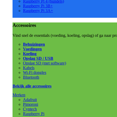
Raspberry Pi 4 (bundels)
Raspberry Pi 3B+
Raspberry Pi 3A+
Accessoires
Vind snel de essentials (voeding, koeling, opslag) of ga naar pr
Behuizingen
Voedingen
Koeling
Opslag SD / USB
Opslag SD (met software)
Kabels
Wi-Fi dongles
Bluetooth
Bekijk alle accessoires
Merken
Adafruit
Pimoroni
Cyntech
Raspberry Pi