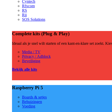
Cyntech
Rfxcom
RS
Rii
SOS Solutions
Complete kits (Plug & Play)
Ideaal als je snel wilt starten of een kant-en-klare set zoekt. Ki
Media / TV
Privacy / Adblock
Beveiliging
Bekijk alle kits
Raspberry Pi 5
Boards & setjes
Behuizingen
Voeding