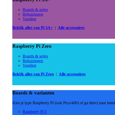
Boards & setjes
Behuizingen
Voeding
Bekijk alles van Pi 3A+
|
Alle accessoires
Raspberry Pi Zero
Boards & setjes
Behuizingen
Voeding
Bekijk alles van Pi Zero
|
Alle accessoires
Boards & varianten
Kies je type Raspberry Pi (ook Pico/400) of ga direct naar bun
Raspberry Pi 5