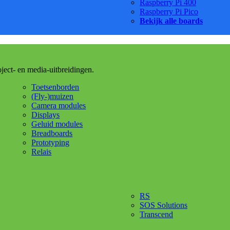
Raspberry Pi 400
Raspberry Pi Pico
Bekijk alle boards
oject- en media-uitbreidingen.
Toetsenborden
(Fly-)muizen
Camera modules
Displays
Geluid modules
Breadboards
Prototyping
Relais
RS
SOS Solutions
Transcend