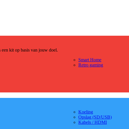
es een kit op basis van jouw doel.
Smart Home
Retro gaming
Koeling
Opslag (SD/USB)
Kabels / HDMI