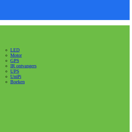
LED
Motor
GPS
IR ontvangers
UPS
UniPi
Boeken