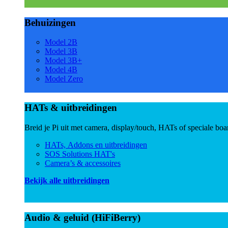
Behuizingen
Model 2B
Model 3B
Model 3B+
Model 4B
Model Zero
HATs & uitbreidingen
Breid je Pi uit met camera, display/touch, HATs of speciale boa
HATs, Addons en uitbreidingen
SOS Solutions HAT's
Camera’s & accessoires
Bekijk alle uitbreidingen
Audio & geluid (HiFiBerry)