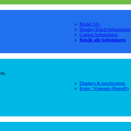
Model 3A+
Display/Touch behuizingen
Camera behuizingen
Bekijk alle behuizingen
rds.
Displays & touchscreens
Retro / Nintendo (RetroPi)