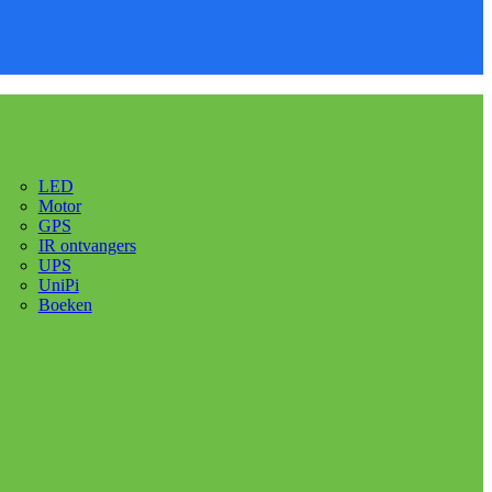
LED
Motor
GPS
IR ontvangers
UPS
UniPi
Boeken