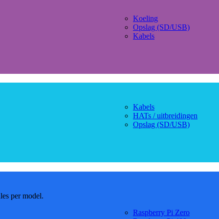
Koeling
Opslag (SD/USB)
Kabels
Kabels
HATs / uitbreidingen
Opslag (SD/USB)
dles per model.
Raspberry Pi Zero