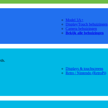
Model 3A+
Display/Touch behuizingen
Camera behuizingen
Bekijk alle behuizingen
rds.
Displays & touchscreens
Retro / Nintendo (RetroPi)