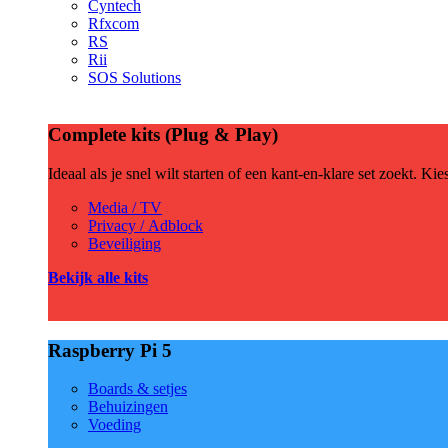
Cyntech
Rfxcom
RS
Rii
SOS Solutions
Complete kits (Plug & Play)
Ideaal als je snel wilt starten of een kant-en-klare set zoekt. Ki
Media / TV
Privacy / Adblock
Beveiliging
Bekijk alle kits
Raspberry Pi 5
Boards & setjes
Behuizingen
Voeding