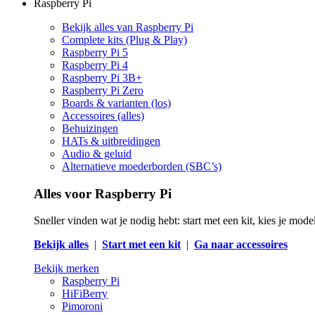
Raspberry Pi
Bekijk alles van Raspberry Pi
Complete kits (Plug & Play)
Raspberry Pi 5
Raspberry Pi 4
Raspberry Pi 3B+
Raspberry Pi Zero
Boards & varianten (los)
Accessoires (alles)
Behuizingen
HATs & uitbreidingen
Audio & geluid
Alternatieve moederborden (SBC’s)
Alles voor Raspberry Pi
Sneller vinden wat je nodig hebt: start met een kit, kies je mod
Bekijk alles
|
Start met een kit
|
Ga naar accessoires
Bekijk merken
Raspberry Pi
HiFiBerry
Pimoroni