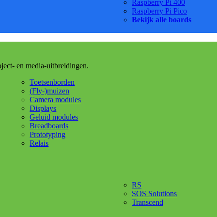
Raspberry Pi 400
Raspberry Pi Pico
Bekijk alle boards
oject- en media-uitbreidingen.
Toetsenborden
(Fly-)muizen
Camera modules
Displays
Geluid modules
Breadboards
Prototyping
Relais
RS
SOS Solutions
Transcend