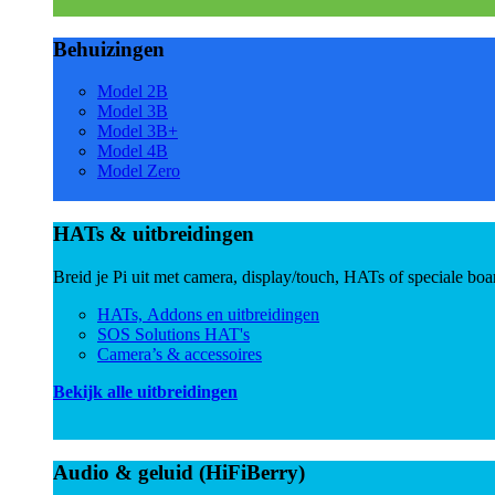
Behuizingen
Model 2B
Model 3B
Model 3B+
Model 4B
Model Zero
HATs & uitbreidingen
Breid je Pi uit met camera, display/touch, HATs of speciale boa
HATs, Addons en uitbreidingen
SOS Solutions HAT's
Camera’s & accessoires
Bekijk alle uitbreidingen
Audio & geluid (HiFiBerry)