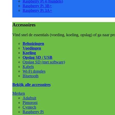
Raspberry Pi 4 (bundels)
Raspberry Pi 3B+
Raspberry Pi 3A+
Accessoires
Vind snel de essentials (voeding, koeling, opslag) of ga naar pr
Behuizingen
Voedingen
Koeling
Opslag SD / USB
Opslag SD (met software)
Kabels
Wi-Fi dongles
Bluetooth
Bekijk alle accessoires
Merken
Adafruit
Pimoroni
Cyntech
Raspberry Pi