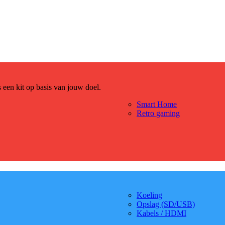
es een kit op basis van jouw doel.
Smart Home
Retro gaming
Koeling
Opslag (SD/USB)
Kabels / HDMI