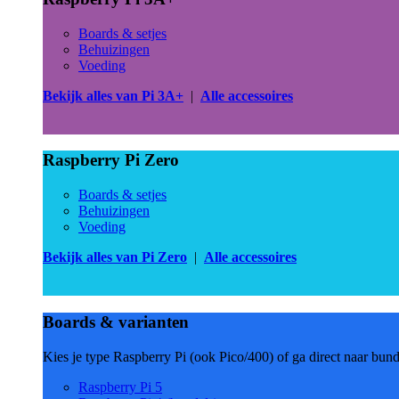
Boards & setjes
Behuizingen
Voeding
Bekijk alles van Pi 3A+
|
Alle accessoires
Raspberry Pi Zero
Boards & setjes
Behuizingen
Voeding
Bekijk alles van Pi Zero
|
Alle accessoires
Boards & varianten
Kies je type Raspberry Pi (ook Pico/400) of ga direct naar bun
Raspberry Pi 5