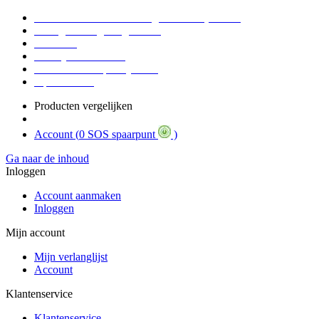
Voor 16:30 Besteld = Morgen in huis (werkdag)
90 dagen niet goed geld terug
Educatief
Zakelijke Voordelen
SOS Member spaarsysteem
Tips / BLOG
Producten vergelijken
Account (
0 SOS spaarpunt
)
Ga naar de inhoud
Inloggen
Account aanmaken
Inloggen
Mijn account
Mijn verlanglijst
Account
Klantenservice
Klantenservice