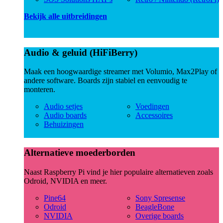
Bekijk alle uitbreidingen
Audio & geluid (HiFiBerry)
Maak een hoogwaardige streamer met Volumio, Max2Play of
andere software. Boards zijn stabiel en eenvoudig te
monteren.
Audio setjes
Voedingen
Audio boards
Accessoires
Behuizingen
Alternatieve moederborden
Naast Raspberry Pi vind je hier populaire alternatieven zoals
Odroid, NVIDIA en meer.
Pine64
Sony Spresense
Odroid
BeagleBone
NVIDIA
Overige boards