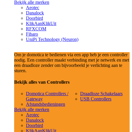
Bekijk alle merken
Aeotec
Danalock
Doorbird
KlikAanKlikUit
RFXCOM
Fibaro
UniPi Technology (Neuron)
Om je domotica te bedienen via een app heb je een controller
nodig. Een controller maakt verbinding met je netwerk en met
een draadloze zender om bijvoorbeeld je verlichting aan te
sturen.
Bekijk alles van Controllers
Domotica Controllers /
Draadloze Schakelaars
Gateway
USB Controllers
Afstandsbedieningen
Bekijk alle merken
Aeotec
Danalock
Doorbird
KlikAanKlikUit