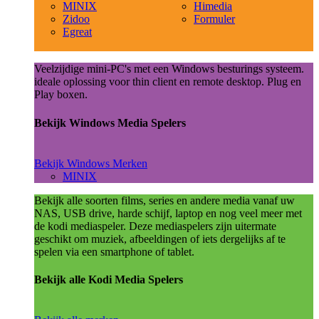
MINIX
Himedia
Zidoo
Formuler
Egreat
Veelzijdige mini-PC's met een Windows besturings systeem.
ideale oplossing voor thin client en remote desktop. Plug en
Play boxen.
Bekijk Windows Media Spelers
Bekijk Windows Merken
MINIX
Bekijk alle soorten films, series en andere media vanaf uw
NAS, USB drive, harde schijf, laptop en nog veel meer met
de kodi mediaspeler. Deze mediaspelers zijn uitermate
geschikt om muziek, afbeeldingen of iets dergelijks af te
spelen via een smartphone of tablet.
Bekijk alle Kodi Media Spelers