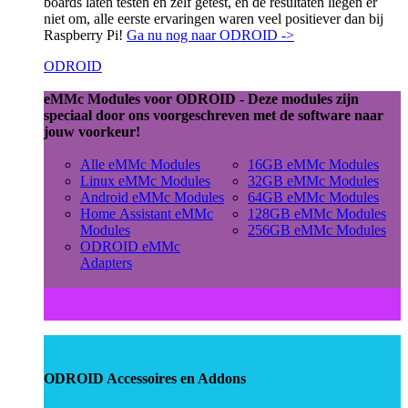
boards laten testen en zelf getest, en de resultaten liegen er
niet om, alle eerste ervaringen waren veel positiever dan bij
Raspberry Pi!
Ga nu nog naar ODROID ->
ODROID
eMMc Modules voor ODROID - Deze modules zijn
speciaal door ons voorgeschreven met de software naar
jouw voorkeur!
Alle eMMc Modules
16GB eMMc Modules
Linux eMMc Modules
32GB eMMc Modules
Android eMMc Modules
64GB eMMc Modules
Home Assistant eMMc
128GB eMMc Modules
Modules
256GB eMMc Modules
ODROID eMMc
Adapters
ODROID Accessoires en Addons