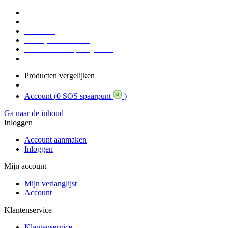
Voor 16:30 Besteld = Morgen in huis (werkdag)
90 dagen niet goed geld terug
Educatief
Zakelijke Voordelen
SOS Member spaarsysteem
Tips / BLOG
Producten vergelijken
Account (
0 SOS spaarpunt
)
Ga naar de inhoud
Inloggen
Account aanmaken
Inloggen
Mijn account
Mijn verlanglijst
Account
Klantenservice
Klantenservice