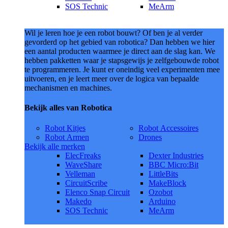
SOS Technic
MeArm
Wil je leren hoe je een robot bouwt? Of ben je al verder
gevorderd op het gebied van robotica? Dan hebben we hier
een aantal producten waarmee je direct aan de slag kan. We
hebben pakketten waar je stapsgewijs je zelfgebouwde robot
te programmeren. Je kunt er oneindig veel experimenten mee
uitvoeren, en je leert meer over de logica van bepaalde
mechanismen en machines.
Bekijk alles van Robotica
Robot Kitjes
Robot Accessoires
Robot Armen
Drones
Bekijk alle merken
ElecFreaks
Dexter Industries
WaveShare
BBC Micro:Bit
Velleman
LittleBits
CircuitScribe
MakeBlock
Elenco Snap Circuit
Ozobot
Makedo
Arduino
SOS Technic
MeArm