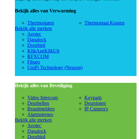
Bekijk alles van Verwarming
Thermostaten
Thermostaat Kranen
Bekijk alle merken
Aeotec
Danalock
Doorbird
KlikAanKlikUit
RFXCOM
Fibaro
UniPi Technology (Neuron)
Bekijk alles van Beveiliging
Video Intercom
Keypads
Deurbellen
Deursloten
Brandmelders
IP Camera's
Alarmsirenes
Bekijk alle merken
Aeotec
Danalock
Doorbird