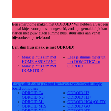
Een smarthome maken met ODROID? Wij hebben alvast een
aantal kitjes voor jou samengesteld, zodat je gemakkelijk kan
starten met jouw eigen slimme huis, stuur alles aan vanaf
bijvoorbeeld je telefoon!
Een slim huis maak je met ODROID!
Maak je huis slim met
Lees je slimme meter uit
HOME ASSISTANT
met DOMOTICZ en
Maak je huis slim met
ODROID
DOMOTICZ
Bekijk alle Boards, Odroid heeft veel verschillende single
board computers
ODROID C4
ODROID H3
ODROID N2+
ODROID H3+
ODROID M1
ODROID HC4 (OLED)
ODROID M1S
ODROID GO
ODROID XU4
ODROID N2L