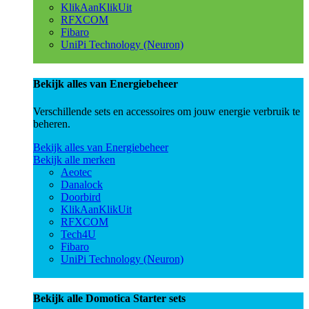
KlikAanKlikUit
RFXCOM
Fibaro
UniPi Technology (Neuron)
Bekijk alles van Energiebeheer
Verschillende sets en accessoires om jouw energie verbruik te
beheren.
Bekijk alles van Energiebeheer
Bekijk alle merken
Aeotec
Danalock
Doorbird
KlikAanKlikUit
RFXCOM
Tech4U
Fibaro
UniPi Technology (Neuron)
Bekijk alle Domotica Starter sets