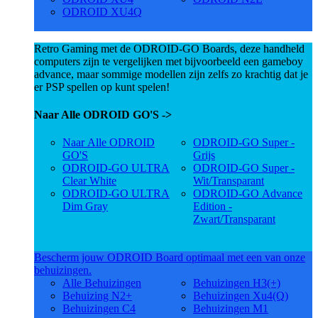
ODROID XU4Q
Retro Gaming met de ODROID-GO Boards, deze handheld
computers zijn te vergelijken met bijvoorbeeld een gameboy
advance, maar sommige modellen zijn zelfs zo krachtig dat je
er PSP spellen op kunt spelen!
Naar Alle ODROID GO'S ->
Naar Alle ODROID
ODROID-GO Super -
GO'S
Grijs
ODROID-GO ULTRA
ODROID-GO Super -
Clear White
Wit/Transparant
ODROID-GO ULTRA
ODROID-GO Advance
Dim Gray
Edition -
Zwart/Transparant
Bescherm jouw ODROID Board optimaal met een van onze
behuizingen.
Alle Behuizingen
Behuizingen H3(+)
Behuizing N2+
Behuizingen Xu4(Q)
Behuizingen C4
Behuizingen M1