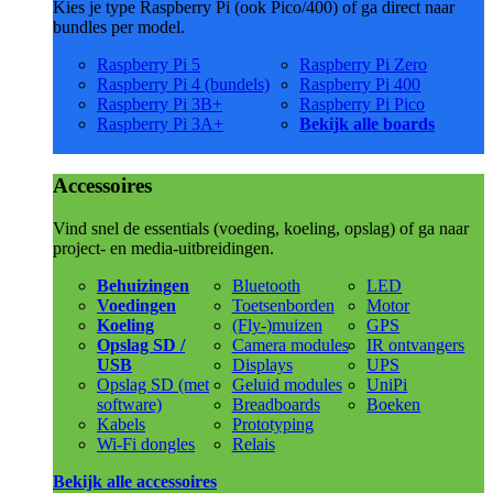
Kies je type Raspberry Pi (ook Pico/400) of ga direct naar
bundles per model.
Raspberry Pi 5
Raspberry Pi Zero
Raspberry Pi 4 (bundels)
Raspberry Pi 400
Raspberry Pi 3B+
Raspberry Pi Pico
Raspberry Pi 3A+
Bekijk alle boards
Accessoires
Vind snel de essentials (voeding, koeling, opslag) of ga naar
project- en media-uitbreidingen.
Behuizingen
Bluetooth
LED
Voedingen
Toetsenborden
Motor
Koeling
(Fly-)muizen
GPS
Opslag SD /
Camera modules
IR ontvangers
USB
Displays
UPS
Opslag SD (met
Geluid modules
UniPi
software)
Breadboards
Boeken
Kabels
Prototyping
Wi-Fi dongles
Relais
Bekijk alle accessoires