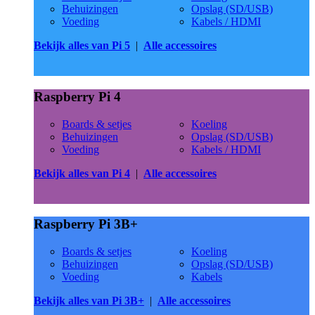
Behuizingen
Opslag (SD/USB)
Voeding
Kabels / HDMI
Bekijk alles van Pi 5
|
Alle accessoires
Raspberry Pi 4
Boards & setjes
Koeling
Behuizingen
Opslag (SD/USB)
Voeding
Kabels / HDMI
Bekijk alles van Pi 4
|
Alle accessoires
Raspberry Pi 3B+
Boards & setjes
Koeling
Behuizingen
Opslag (SD/USB)
Voeding
Kabels
Bekijk alles van Pi 3B+
|
Alle accessoires