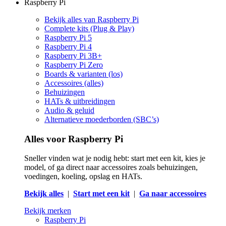
Raspberry Pi
Bekijk alles van Raspberry Pi
Complete kits (Plug & Play)
Raspberry Pi 5
Raspberry Pi 4
Raspberry Pi 3B+
Raspberry Pi Zero
Boards & varianten (los)
Accessoires (alles)
Behuizingen
HATs & uitbreidingen
Audio & geluid
Alternatieve moederborden (SBC’s)
Alles voor Raspberry Pi
Sneller vinden wat je nodig hebt: start met een kit, kies je
model, of ga direct naar accessoires zoals behuizingen,
voedingen, koeling, opslag en HATs.
Bekijk alles
|
Start met een kit
|
Ga naar accessoires
Bekijk merken
Raspberry Pi