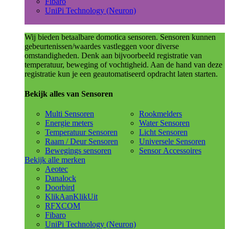
Fibaro
UniPi Technology (Neuron)
Wij bieden betaalbare domotica sensoren. Sensoren kunnen
gebeurtenissen/waardes vastleggen voor diverse
omstandigheden. Denk aan bijvoorbeeld registratie van
temperatuur, beweging of vochtigheid. Aan de hand van deze
registratie kun je een geautomatiseerd opdracht laten starten.
Bekijk alles van Sensoren
Multi Sensoren
Rookmelders
Energie meters
Water Sensoren
Temperatuur Sensoren
Licht Sensoren
Raam / Deur Sensoren
Universele Sensoren
Bewegings sensoren
Sensor Accessoires
Bekijk alle merken
Aeotec
Danalock
Doorbird
KlikAanKlikUit
RFXCOM
Fibaro
UniPi Technology (Neuron)