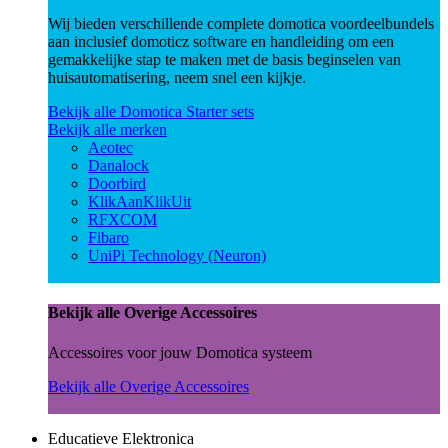
Wij bieden verschillende complete domotica voordeelbundels
aan inclusief domoticz software en handleiding om een
gemakkelijke stap te maken met de basis beginselen van
huisautomatisering, neem snel een kijkje.
Bekijk alle Domotica Starter sets
Bekijk alle merken
Aeotec
Danalock
Doorbird
KlikAanKlikUit
RFXCOM
Fibaro
UniPi Technology (Neuron)
Bekijk alle Overige Accessoires
Accessoires voor jouw Domotica systeem
Bekijk alle Overige Accessoires
Educatieve Elektronica