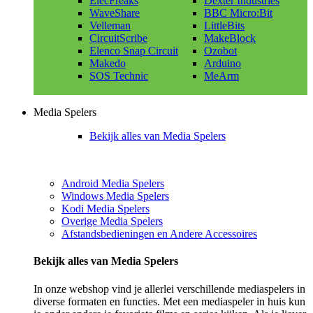
ElecFreaks
Dexter Industries
WaveShare
BBC Micro:Bit
Velleman
LittleBits
CircuitScribe
MakeBlock
Elenco Snap Circuit
Ozobot
Makedo
Arduino
SOS Technic
MeArm
Media Spelers
Bekijk alles van Media Spelers
Android Media Spelers
Windows Media Spelers
Kodi Media Spelers
Overige Media Spelers
Afstandsbedieningen en Andere Accessoires
Bekijk alles van Media Spelers
In onze webshop vind je allerlei verschillende mediaspelers in
diverse formaten en functies. Met een mediaspeler in huis kun