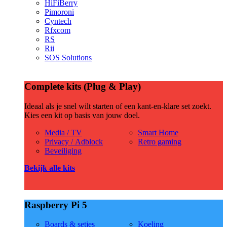
HiFiBerry
Pimoroni
Cyntech
Rfxcom
RS
Rii
SOS Solutions
Complete kits (Plug & Play)
Ideaal als je snel wilt starten of een kant-en-klare set zoekt.
Kies een kit op basis van jouw doel.
Media / TV
Smart Home
Privacy / Adblock
Retro gaming
Beveiliging
Bekijk alle kits
Raspberry Pi 5
Boards & setjes
Koeling