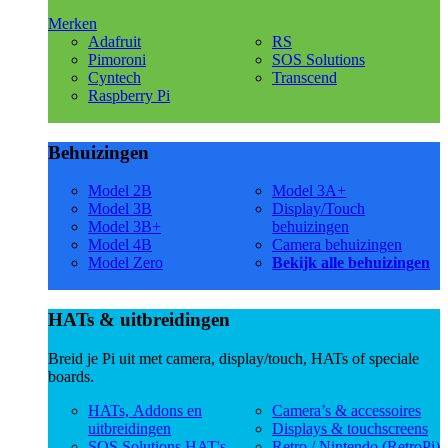
Merken
Adafruit
RS
Pimoroni
SOS Solutions
Cyntech
Transcend
Raspberry Pi
Behuizingen
Model 2B
Model 3A+
Model 3B
Display/Touch
Model 3B+
behuizingen
Model 4B
Camera behuizingen
Model Zero
Bekijk alle behuizingen
HATs & uitbreidingen
Breid je Pi uit met camera, display/touch, HATs of speciale
boards.
HATs, Addons en
Camera’s & accessoires
uitbreidingen
Displays & touchscreens
SOS Solutions HAT's
Retro / Nintendo (RetroPi)