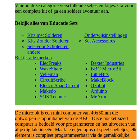
Vind in deze categorie verschillende setjes en kitjes. Ga voor
een complete kit of ga een soldeer avontuur aan.
Bekijk alles van Educatie Sets
Kits met Solderen
Onderwijsinstellingen
Kits Zonder Solderen
Set Accessoires
Sets voor Scholen en
andere
Bekijk alle merken
ElecFreaks
Dexter Industries
WaveShare
BBC Micro:Bit
Velleman
LittleBits
CircuitScribe
MakeBlock
Elenco Snap Circuit
Ozobot
Makedo
Arduino
SOS Technic
MeArm
De micro:bit is een mini computer van 40x50mm die
ontworpen is op initiatief van de BBC. Deze pocket-sized
computer is bedoeld voor programmeren en het uitvoeren van
al je digitale ideeën. Maak je eigen apps of speel spelletjes, elk
element is compleet programmeerbaar via de gemakkelijke