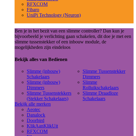
RFXCOM
Fibaro
UniPi Technology (Neuron)
Ben je in het bezit van een slimme controller? Dan kun je
bijvoorbeeld je verlichting gaan schakelen, dit doe je met een
slimme tussenstekker of een inbouw module, de
mogelijkheden zijn eindeloos
Bekijk alles van Bedienen
Slimme (inbouw)
Slimme Tussenstekker
Schakelaars
Dimmers
Slimme (inbouw)
Slimme
Dimmers
Rolluikschakelaars
Slimme Tussenstekkers
Slimme Draadloze
(Stekker Schakelaars)
Schakelaars
Bekijk alle merken
Aeotec
Danalock
Doorbird
KlikAanKlikUit
RFXCOM