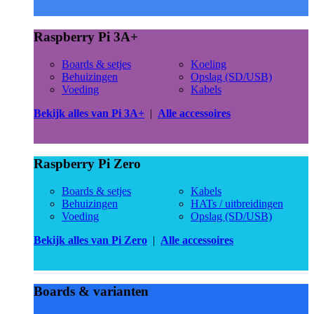
Raspberry Pi 3A+
Boards & setjes
Koeling
Behuizingen
Opslag (SD/USB)
Voeding
Kabels
Bekijk alles van Pi 3A+
|
Alle accessoires
Raspberry Pi Zero
Boards & setjes
Kabels
Behuizingen
HATs / uitbreidingen
Voeding
Opslag (SD/USB)
Bekijk alles van Pi Zero
|
Alle accessoires
Boards & varianten