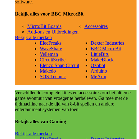
software.
Bekijk alles voor BBC Micro:Bit
Micro:Bit Boards
Accessoires
Add-ons en Uitbreidingen
Bekijk alle merken
ElecFreaks
Dexter Industries
WaveShare
BBC Micro:Bit
Velleman
LittleBits
CircuitScribe
MakeBlock
Elenco Snap Circuit
Ozobot
Makedo
Arduino
SOS Technic
MeArm
Verschillende complete kitjes en accessoires om het ultieme
game avontuur van vroeger te herbeleven. Ga mee met de
tijdmachine naar de tijd van 8-bit spellen en andere
entertainment systemen van toen
Bekijk alles van Gaming
Bekijk alle merken