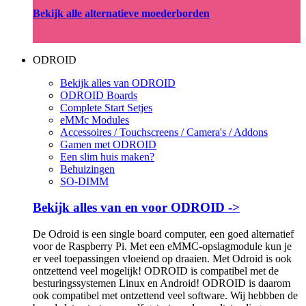
Bekijk alle alternatieve moederborden
ODROID
Bekijk alles van ODROID
ODROID Boards
Complete Start Setjes
eMMc Modules
Accessoires / Touchscreens / Camera's / Addons
Gamen met ODROID
Een slim huis maken?
Behuizingen
SO-DIMM
Bekijk alles van en voor ODROID ->
De Odroid is een single board computer, een goed alternatief
voor de Raspberry Pi. Met een eMMC-opslagmodule kun je
er veel toepassingen vloeiend op draaien. Met Odroid is ook
ontzettend veel mogelijk! ODROID is compatibel met de
besturingssystemen Linux en Android! ODROID is daarom
ook compatibel met ontzettend veel software. Wij hebbben de