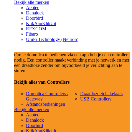
Bekijk alle merken
Aeotec
Danalock
Doorbird
KlikAanKlikUit
RFXCOM
Fibaro
UniPi Technology (Neuron)
Om je domotica te bedienen via een app heb je een controller
nodig. Een controller maakt verbinding met je netwerk en met
een draadloze zender om bijvoorbeeld je verlichting aan te
sturen.
Bekijk alles van Controllers
Domotica Controllers /
Draadloze Schakelaars
Gateway
USB Controllers
Afstandsbedieningen
Bekijk alle merken
Aeotec
Danalock
Doorbird
KlikAanKlikUit