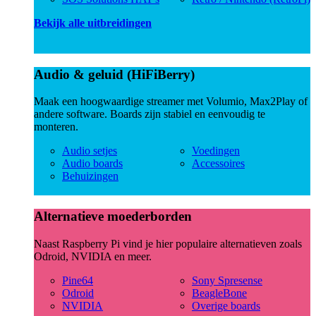
Bekijk alle uitbreidingen
Audio & geluid (HiFiBerry)
Maak een hoogwaardige streamer met Volumio, Max2Play of
andere software. Boards zijn stabiel en eenvoudig te
monteren.
Audio setjes
Voedingen
Audio boards
Accessoires
Behuizingen
Alternatieve moederborden
Naast Raspberry Pi vind je hier populaire alternatieven zoals
Odroid, NVIDIA en meer.
Pine64
Sony Spresense
Odroid
BeagleBone
NVIDIA
Overige boards