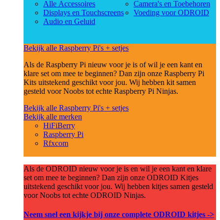
Alle Accessoires
Camera's en Toebehoren
Displays en Touchscreens
Voeding voor ODROID
Audio en Geluid
Bekijk alle Raspberry Pi's + setjes
Als de Raspberry Pi nieuw voor je is of wil je een kant en
klare set om mee te beginnen? Dan zijn onze Raspberry Pi
Kits uitstekend geschikt voor jou. Wij hebben kit samen
gesteld voor Noobs tot echte Raspberry Pi Ninjas.
Bekijk alle Raspberry Pi's + setjes
Bekijk alle merken
HiFiBerry
Raspberry Pi
Rfxcom
Als de ODROID nieuw voor je is en wil je een kant en klare
set om mee te beginnen? Dan zijn onze ODROID Kitjes
uitstekend geschikt voor jou. Wij hebben kitjes samen gesteld
voor Noobs tot echte ODROID Ninjas.
Neem snel een kijkje bij onze complete ODROID kitjes ->