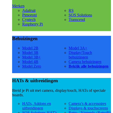
Merken
Adafruit
RS
Pimoroni
SOS Solutions
Cyntech
Transcend
Raspberry Pi
Behuizingen
Model 2B
Model 3A+
Model 3B
Display/Touch
Model 3B+
behuizingen
Model 4B
Camera behuizingen
Model Zero
Bekijk alle behuizingen
HATs & uitbreidingen
Breid je Pi uit met camera, display/touch, HATs of speciale
boards.
HATs, Addons en
Camera’s & accessoires
uitbreidingen
Displays & touchscreens
SOS Solutions HAT's
Retro / Nintendo (RetroPi)