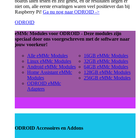
boards laten testen en zelf getest, en de resultaten liegen er
niet om, alle eerste ervaringen waren veel positiever dan bij
Raspberry Pi!
Ga nu nog naar ODROID ->
ODROID
eMMc Modules voor ODROID - Deze modules zijn
speciaal door ons voorgeschreven met de software naar
jouw voorkeur!
Alle eMMc Modules
16GB eMMc Modules
Linux eMMc Modules
32GB eMMc Modules
Android eMMc Modules
64GB eMMc Modules
Home Assistant eMMc
128GB eMMc Modules
Modules
256GB eMMc Modules
ODROID eMMc
Adapters
ODROID Accessoires en Addons