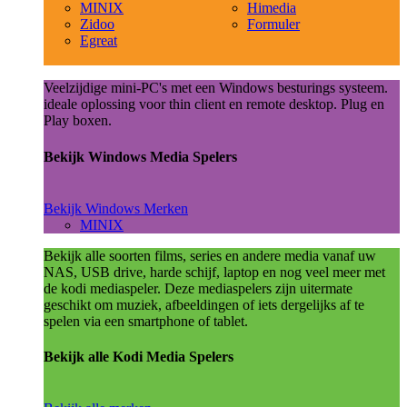
MINIX
Himedia
Zidoo
Formuler
Egreat
Veelzijdige mini-PC's met een Windows besturings systeem.
ideale oplossing voor thin client en remote desktop. Plug en
Play boxen.
Bekijk Windows Media Spelers
Bekijk Windows Merken
MINIX
Bekijk alle soorten films, series en andere media vanaf uw
NAS, USB drive, harde schijf, laptop en nog veel meer met
de kodi mediaspeler. Deze mediaspelers zijn uitermate
geschikt om muziek, afbeeldingen of iets dergelijks af te
spelen via een smartphone of tablet.
Bekijk alle Kodi Media Spelers