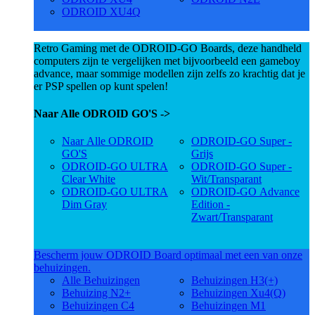
ODROID XU4Q
Retro Gaming met de ODROID-GO Boards, deze handheld
computers zijn te vergelijken met bijvoorbeeld een gameboy
advance, maar sommige modellen zijn zelfs zo krachtig dat je
er PSP spellen op kunt spelen!
Naar Alle ODROID GO'S ->
Naar Alle ODROID
ODROID-GO Super -
GO'S
Grijs
ODROID-GO ULTRA
ODROID-GO Super -
Clear White
Wit/Transparant
ODROID-GO ULTRA
ODROID-GO Advance
Dim Gray
Edition -
Zwart/Transparant
Bescherm jouw ODROID Board optimaal met een van onze
behuizingen.
Alle Behuizingen
Behuizingen H3(+)
Behuizing N2+
Behuizingen Xu4(Q)
Behuizingen C4
Behuizingen M1