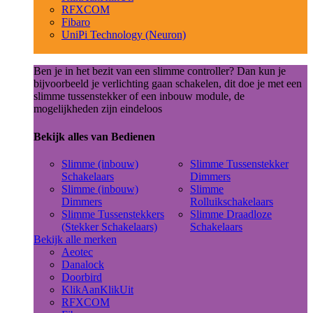
RFXCOM
Fibaro
UniPi Technology (Neuron)
Ben je in het bezit van een slimme controller? Dan kun je
bijvoorbeeld je verlichting gaan schakelen, dit doe je met een
slimme tussenstekker of een inbouw module, de
mogelijkheden zijn eindeloos
Bekijk alles van Bedienen
Slimme (inbouw)
Slimme Tussenstekker
Schakelaars
Dimmers
Slimme (inbouw)
Slimme
Dimmers
Rolluikschakelaars
Slimme Tussenstekkers
Slimme Draadloze
(Stekker Schakelaars)
Schakelaars
Bekijk alle merken
Aeotec
Danalock
Doorbird
KlikAanKlikUit
RFXCOM