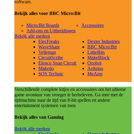
software.
Bekijk alles voor BBC Micro:Bit
Micro:Bit Boards
Accessoires
Add-ons en Uitbreidingen
Bekijk alle merken
ElecFreaks
Dexter Industries
WaveShare
BBC Micro:Bit
Velleman
LittleBits
CircuitScribe
MakeBlock
Elenco Snap Circuit
Ozobot
Makedo
Arduino
SOS Technic
MeArm
Verschillende complete kitjes en accessoires om het ultieme
game avontuur van vroeger te herbeleven. Ga mee met de
tijdmachine naar de tijd van 8-bit spellen en andere
entertainment systemen van toen
Bekijk alles van Gaming
Bekijk alle merken