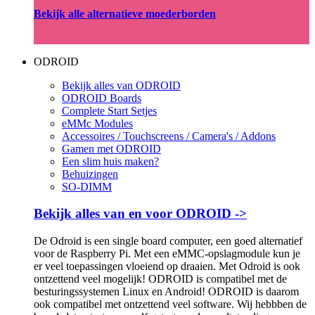
Bekijk alle alternatieve moederborden
ODROID
Bekijk alles van ODROID
ODROID Boards
Complete Start Setjes
eMMc Modules
Accessoires / Touchscreens / Camera's / Addons
Gamen met ODROID
Een slim huis maken?
Behuizingen
SO-DIMM
Bekijk alles van en voor ODROID ->
De Odroid is een single board computer, een goed alternatief
voor de Raspberry Pi. Met een eMMC-opslagmodule kun je
er veel toepassingen vloeiend op draaien. Met Odroid is ook
ontzettend veel mogelijk! ODROID is compatibel met de
besturingssystemen Linux en Android! ODROID is daarom
ook compatibel met ontzettend veel software. Wij hebbben de