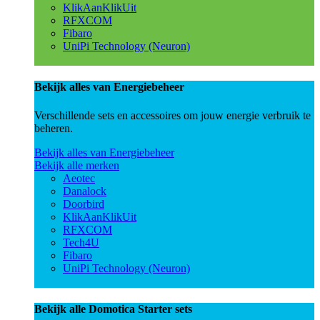
KlikAanKlikUit
RFXCOM
Fibaro
UniPi Technology (Neuron)
Bekijk alles van Energiebeheer
Verschillende sets en accessoires om jouw energie verbruik te
beheren.
Bekijk alles van Energiebeheer
Bekijk alle merken
Aeotec
Danalock
Doorbird
KlikAanKlikUit
RFXCOM
Tech4U
Fibaro
UniPi Technology (Neuron)
Bekijk alle Domotica Starter sets