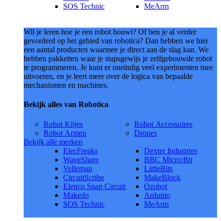
SOS Technic
MeArm
Wil je leren hoe je een robot bouwt? Of ben je al verder
gevorderd op het gebied van robotica? Dan hebben we hier
een aantal producten waarmee je direct aan de slag kan. We
hebben pakketten waar je stapsgewijs je zelfgebouwde robot
te programmeren. Je kunt er oneindig veel experimenten mee
uitvoeren, en je leert meer over de logica van bepaalde
mechanismen en machines.
Bekijk alles van Robotica
Robot Kitjes
Robot Accessoires
Robot Armen
Drones
Bekijk alle merken
ElecFreaks
Dexter Industries
WaveShare
BBC Micro:Bit
Velleman
LittleBits
CircuitScribe
MakeBlock
Elenco Snap Circuit
Ozobot
Makedo
Arduino
SOS Technic
MeArm