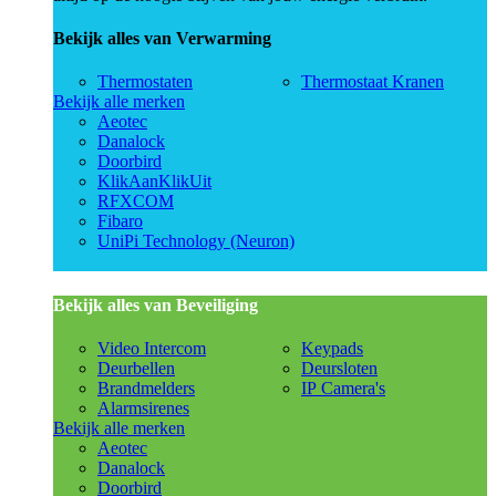
Bekijk alles van Verwarming
Thermostaten
Thermostaat Kranen
Bekijk alle merken
Aeotec
Danalock
Doorbird
KlikAanKlikUit
RFXCOM
Fibaro
UniPi Technology (Neuron)
Bekijk alles van Beveiliging
Video Intercom
Keypads
Deurbellen
Deursloten
Brandmelders
IP Camera's
Alarmsirenes
Bekijk alle merken
Aeotec
Danalock
Doorbird