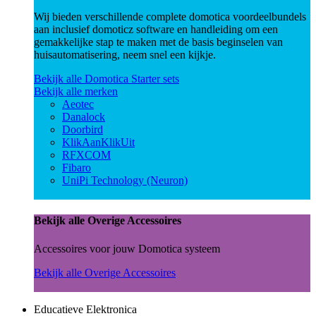
Wij bieden verschillende complete domotica voordeelbundels
aan inclusief domoticz software en handleiding om een
gemakkelijke stap te maken met de basis beginselen van
huisautomatisering, neem snel een kijkje.
Bekijk alle Domotica Starter sets
Bekijk alle merken
Aeotec
Danalock
Doorbird
KlikAanKlikUit
RFXCOM
Fibaro
UniPi Technology (Neuron)
Bekijk alle Overige Accessoires
Accessoires voor jouw Domotica systeem
Bekijk alle Overige Accessoires
Educatieve Elektronica