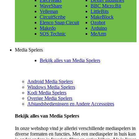
ElecFreaks
Dexter Industries
WaveShare
BBC Micro:Bit
Velleman
LittleBits
CircuitScribe
MakeBlock
Elenco Snap Circuit
Ozobot
Makedo
Arduino
SOS Technic
MeArm
Media Spelers
Bekijk alles van Media Spelers
Android Media Spelers
Windows Media Spelers
Kodi Media Spelers
Overige Media Spelers
Afstandsbedieningen en Andere Accessoires
Bekijk alles van Media Spelers
In onze webshop vind je allerlei verschillende mediaspelers in
diverse formaten en functies. Met een mediaspeler in huis kun