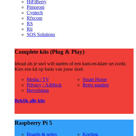
HiFiBerry
Pimoroni
Cyntech
Rfxcom
RS
Rii
SOS Solutions
Complete kits (Plug & Play)
Ideaal als je snel wilt starten of een kant-en-klare set zoekt.
Kies een kit op basis van jouw doel.
Media / TV
Smart Home
Privacy / Adblock
Retro gaming
Beveiliging
Bekijk alle kits
Raspberry Pi 5
Boards & setjes
Koeling