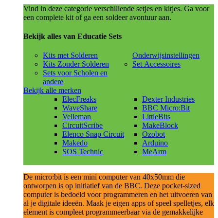
Vind in deze categorie verschillende setjes en kitjes. Ga voor
een complete kit of ga een soldeer avontuur aan.
Bekijk alles van Educatie Sets
Kits met Solderen
Onderwijsinstellingen
Kits Zonder Solderen
Set Accessoires
Sets voor Scholen en
andere
Bekijk alle merken
ElecFreaks
Dexter Industries
WaveShare
BBC Micro:Bit
Velleman
LittleBits
CircuitScribe
MakeBlock
Elenco Snap Circuit
Ozobot
Makedo
Arduino
SOS Technic
MeArm
De micro:bit is een mini computer van 40x50mm die
ontworpen is op initiatief van de BBC. Deze pocket-sized
computer is bedoeld voor programmeren en het uitvoeren van
al je digitale ideeën. Maak je eigen apps of speel spelletjes, elk
element is compleet programmeerbaar via de gemakkelijke