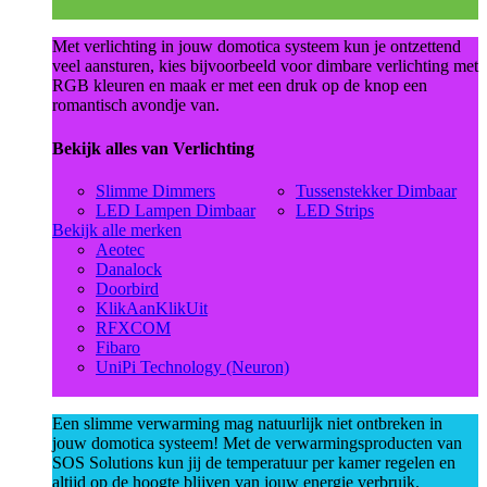
Met verlichting in jouw domotica systeem kun je ontzettend
veel aansturen, kies bijvoorbeeld voor dimbare verlichting met
RGB kleuren en maak er met een druk op de knop een
romantisch avondje van.
Bekijk alles van Verlichting
Slimme Dimmers
Tussenstekker Dimbaar
LED Lampen Dimbaar
LED Strips
Bekijk alle merken
Aeotec
Danalock
Doorbird
KlikAanKlikUit
RFXCOM
Fibaro
UniPi Technology (Neuron)
Een slimme verwarming mag natuurlijk niet ontbreken in
jouw domotica systeem! Met de verwarmingsproducten van
SOS Solutions kun jij de temperatuur per kamer regelen en
altijd op de hoogte blijven van jouw energie verbruik.