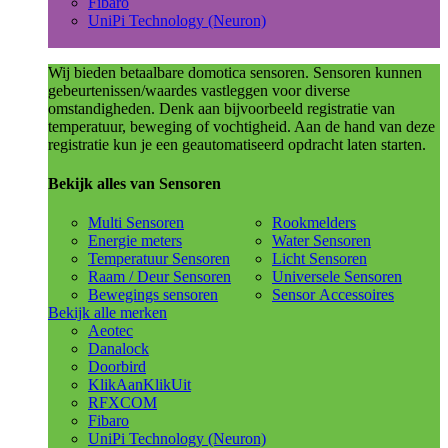
Fibaro
UniPi Technology (Neuron)
Wij bieden betaalbare domotica sensoren. Sensoren kunnen
gebeurtenissen/waardes vastleggen voor diverse
omstandigheden. Denk aan bijvoorbeeld registratie van
temperatuur, beweging of vochtigheid. Aan de hand van deze
registratie kun je een geautomatiseerd opdracht laten starten.
Bekijk alles van Sensoren
Multi Sensoren
Rookmelders
Energie meters
Water Sensoren
Temperatuur Sensoren
Licht Sensoren
Raam / Deur Sensoren
Universele Sensoren
Bewegings sensoren
Sensor Accessoires
Bekijk alle merken
Aeotec
Danalock
Doorbird
KlikAanKlikUit
RFXCOM
Fibaro
UniPi Technology (Neuron)