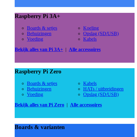
Raspberry Pi 3A+
Boards & setjes
Koeling
Behuizingen
Opslag (SD/USB)
Voeding
Kabels
Bekijk alles van Pi 3A+
|
Alle accessoires
Raspberry Pi Zero
Boards & setjes
Kabels
Behuizingen
HATs / uitbreidingen
Voeding
Opslag (SD/USB)
Bekijk alles van Pi Zero
|
Alle accessoires
Boards & varianten