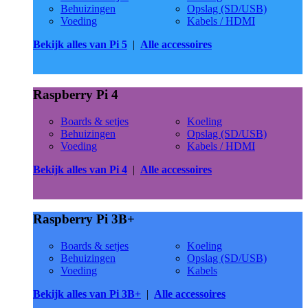
Behuizingen
Opslag (SD/USB)
Voeding
Kabels / HDMI
Bekijk alles van Pi 5
|
Alle accessoires
Raspberry Pi 4
Boards & setjes
Koeling
Behuizingen
Opslag (SD/USB)
Voeding
Kabels / HDMI
Bekijk alles van Pi 4
|
Alle accessoires
Raspberry Pi 3B+
Boards & setjes
Koeling
Behuizingen
Opslag (SD/USB)
Voeding
Kabels
Bekijk alles van Pi 3B+
|
Alle accessoires