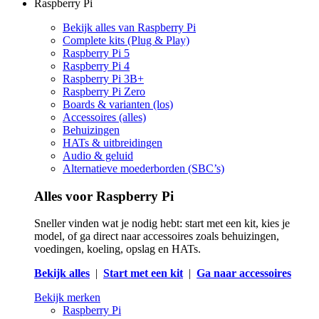
Raspberry Pi
Bekijk alles van Raspberry Pi
Complete kits (Plug & Play)
Raspberry Pi 5
Raspberry Pi 4
Raspberry Pi 3B+
Raspberry Pi Zero
Boards & varianten (los)
Accessoires (alles)
Behuizingen
HATs & uitbreidingen
Audio & geluid
Alternatieve moederborden (SBC’s)
Alles voor Raspberry Pi
Sneller vinden wat je nodig hebt: start met een kit, kies je
model, of ga direct naar accessoires zoals behuizingen,
voedingen, koeling, opslag en HATs.
Bekijk alles
|
Start met een kit
|
Ga naar accessoires
Bekijk merken
Raspberry Pi