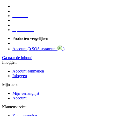
Voor 16:30 Besteld = Morgen in huis (werkdag)
90 dagen niet goed geld terug
Educatief
Zakelijke Voordelen
SOS Member spaarsysteem
Tips / BLOG
Producten vergelijken
Account (
0 SOS spaarpunt
)
Ga naar de inhoud
Inloggen
Account aanmaken
Inloggen
Mijn account
Mijn verlanglijst
Account
Klantenservice
Klantenservice