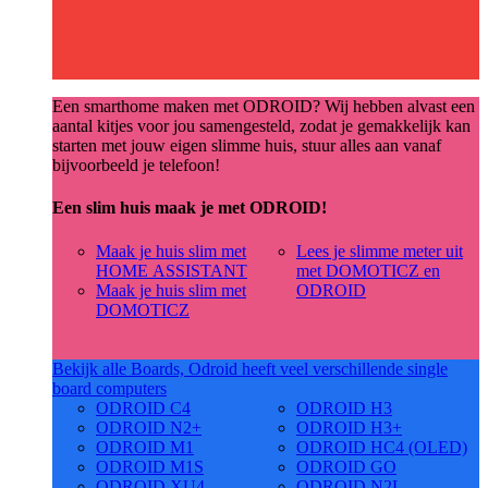
Een smarthome maken met ODROID? Wij hebben alvast een
aantal kitjes voor jou samengesteld, zodat je gemakkelijk kan
starten met jouw eigen slimme huis, stuur alles aan vanaf
bijvoorbeeld je telefoon!
Een slim huis maak je met ODROID!
Maak je huis slim met
Lees je slimme meter uit
HOME ASSISTANT
met DOMOTICZ en
Maak je huis slim met
ODROID
DOMOTICZ
Bekijk alle Boards, Odroid heeft veel verschillende single
board computers
ODROID C4
ODROID H3
ODROID N2+
ODROID H3+
ODROID M1
ODROID HC4 (OLED)
ODROID M1S
ODROID GO
ODROID XU4
ODROID N2L