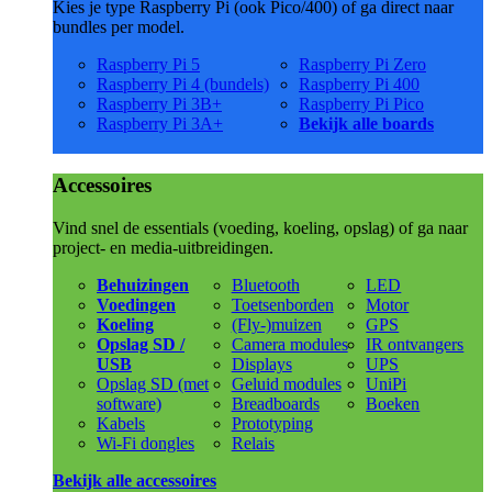
Kies je type Raspberry Pi (ook Pico/400) of ga direct naar
bundles per model.
Raspberry Pi 5
Raspberry Pi Zero
Raspberry Pi 4 (bundels)
Raspberry Pi 400
Raspberry Pi 3B+
Raspberry Pi Pico
Raspberry Pi 3A+
Bekijk alle boards
Accessoires
Vind snel de essentials (voeding, koeling, opslag) of ga naar
project- en media-uitbreidingen.
Behuizingen
Bluetooth
LED
Voedingen
Toetsenborden
Motor
Koeling
(Fly-)muizen
GPS
Opslag SD /
Camera modules
IR ontvangers
USB
Displays
UPS
Opslag SD (met
Geluid modules
UniPi
software)
Breadboards
Boeken
Kabels
Prototyping
Wi-Fi dongles
Relais
Bekijk alle accessoires