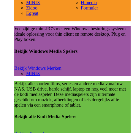
MINIX
Himedia
Zidoo
Formuler
Egreat
Veelzijdige mini-PC's met een Windows besturings systeem.
ideale oplossing voor thin client en remote desktop. Plug en
Play boxen.
Bekijk Windows Media Spelers
Bekijk Windows Merken
MINIX
Bekijk alle soorten films, series en andere media vanaf uw
NAS, USB drive, harde schijf, laptop en nog veel meer met
de kodi mediaspeler. Deze mediaspelers zijn uitermate
geschikt om muziek, afbeeldingen of iets dergelijks af te
spelen via een smartphone of tablet.
Bekijk alle Kodi Media Spelers