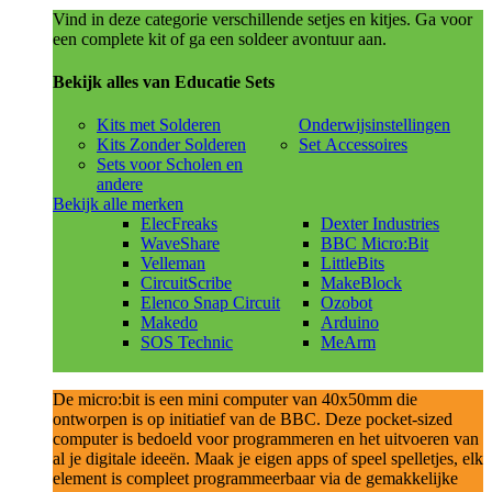
Vind in deze categorie verschillende setjes en kitjes. Ga voor
een complete kit of ga een soldeer avontuur aan.
Bekijk alles van Educatie Sets
Kits met Solderen
Onderwijsinstellingen
Kits Zonder Solderen
Set Accessoires
Sets voor Scholen en
andere
Bekijk alle merken
ElecFreaks
Dexter Industries
WaveShare
BBC Micro:Bit
Velleman
LittleBits
CircuitScribe
MakeBlock
Elenco Snap Circuit
Ozobot
Makedo
Arduino
SOS Technic
MeArm
De micro:bit is een mini computer van 40x50mm die
ontworpen is op initiatief van de BBC. Deze pocket-sized
computer is bedoeld voor programmeren en het uitvoeren van
al je digitale ideeën. Maak je eigen apps of speel spelletjes, elk
element is compleet programmeerbaar via de gemakkelijke