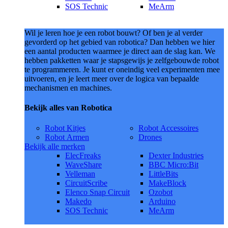
SOS Technic
MeArm
Wil je leren hoe je een robot bouwt? Of ben je al verder
gevorderd op het gebied van robotica? Dan hebben we hier
een aantal producten waarmee je direct aan de slag kan. We
hebben pakketten waar je stapsgewijs je zelfgebouwde robot
te programmeren. Je kunt er oneindig veel experimenten mee
uitvoeren, en je leert meer over de logica van bepaalde
mechanismen en machines.
Bekijk alles van Robotica
Robot Kitjes
Robot Accessoires
Robot Armen
Drones
Bekijk alle merken
ElecFreaks
Dexter Industries
WaveShare
BBC Micro:Bit
Velleman
LittleBits
CircuitScribe
MakeBlock
Elenco Snap Circuit
Ozobot
Makedo
Arduino
SOS Technic
MeArm