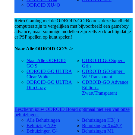
ODROID XU4Q
Retro Gaming met de ODROID-GO Boards, deze handheld
computers zijn te vergelijken met bijvoorbeeld een gameboy
advance, maar sommige modellen zijn zelfs zo krachtig dat je
er PSP spellen op kunt spelen!
Naar Alle ODROID GO'S ->
Naar Alle ODROID
ODROID-GO Super -
GO'S
Grijs
ODROID-GO ULTRA
ODROID-GO Super -
Clear White
Wit/Transparant
ODROID-GO ULTRA
ODROID-GO Advance
Dim Gray
Edition -
Zwart/Transparant
Bescherm jouw ODROID Board optimaal met een van onze
behuizingen.
Alle Behuizingen
Behuizingen H3(+)
Behuizing N2+
Behuizingen Xu4(Q)
Behuizingen C4
Behuizingen M1