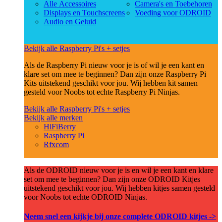
Alle Accessoires
Camera's en Toebehoren
Displays en Touchscreens
Voeding voor ODROID
Audio en Geluid
Bekijk alle Raspberry Pi's + setjes
Als de Raspberry Pi nieuw voor je is of wil je een kant en
klare set om mee te beginnen? Dan zijn onze Raspberry Pi
Kits uitstekend geschikt voor jou. Wij hebben kit samen
gesteld voor Noobs tot echte Raspberry Pi Ninjas.
Bekijk alle Raspberry Pi's + setjes
Bekijk alle merken
HiFiBerry
Raspberry Pi
Rfxcom
Als de ODROID nieuw voor je is en wil je een kant en klare
set om mee te beginnen? Dan zijn onze ODROID Kitjes
uitstekend geschikt voor jou. Wij hebben kitjes samen gesteld
voor Noobs tot echte ODROID Ninjas.
Neem snel een kijkje bij onze complete ODROID kitjes ->