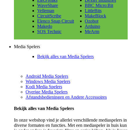
ElecFreaks
Dexter Industries
WaveShare
BBC Micro:Bit
Velleman
LittleBits
CircuitScribe
MakeBlock
Elenco Snap Circuit
Ozobot
Makedo
Arduino
SOS Technic
MeArm
Media Spelers
Bekijk alles van Media Spelers
Android Media Spelers
Windows Media Spelers
Kodi Media Spelers
Overige Media Spelers
Afstandsbedieningen en Andere Accessoires
Bekijk alles van Media Spelers
In onze webshop vind je allerlei verschillende mediaspelers in
diverse formaten en functies. Met een mediaspeler in huis kun