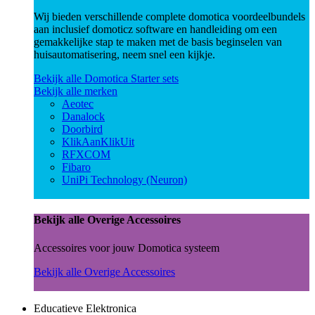
Wij bieden verschillende complete domotica voordeelbundels
aan inclusief domoticz software en handleiding om een
gemakkelijke stap te maken met de basis beginselen van
huisautomatisering, neem snel een kijkje.
Bekijk alle Domotica Starter sets
Bekijk alle merken
Aeotec
Danalock
Doorbird
KlikAanKlikUit
RFXCOM
Fibaro
UniPi Technology (Neuron)
Bekijk alle Overige Accessoires
Accessoires voor jouw Domotica systeem
Bekijk alle Overige Accessoires
Educatieve Elektronica