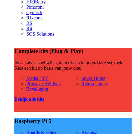
HiFiBerry
Pimoroni
Cyntech
Rfxcom
RS
Rii
SOS Solutions
Complete kits (Plug & Play)
Ideaal als je snel wilt starten of een kant-en-klare set zoekt.
Kies een kit op basis van jouw doel.
Media / TV
Smart Home
Privacy / Adblock
Retro gaming
Beveiliging
Bekijk alle kits
Raspberry Pi 5
Boards & setjes
Koeling