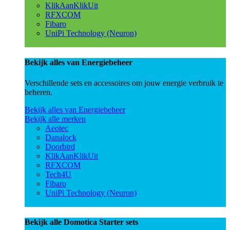
KlikAanKlikUit
RFXCOM
Fibaro
UniPi Technology (Neuron)
Bekijk alles van Energiebeheer
Verschillende sets en accessoires om jouw energie verbruik te
beheren.
Bekijk alles van Energiebeheer
Bekijk alle merken
Aeotec
Danalock
Doorbird
KlikAanKlikUit
RFXCOM
Tech4U
Fibaro
UniPi Technology (Neuron)
Bekijk alle Domotica Starter sets