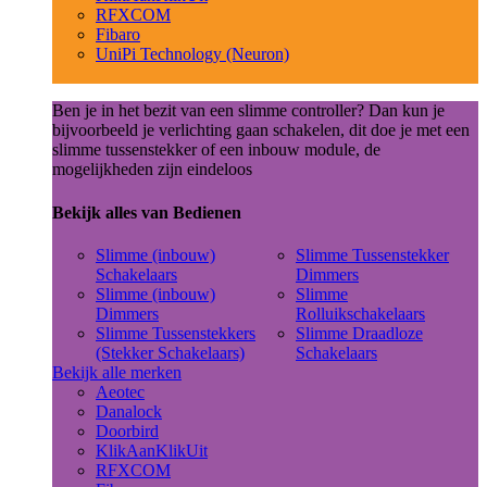
RFXCOM
Fibaro
UniPi Technology (Neuron)
Ben je in het bezit van een slimme controller? Dan kun je
bijvoorbeeld je verlichting gaan schakelen, dit doe je met een
slimme tussenstekker of een inbouw module, de
mogelijkheden zijn eindeloos
Bekijk alles van Bedienen
Slimme (inbouw)
Slimme Tussenstekker
Schakelaars
Dimmers
Slimme (inbouw)
Slimme
Dimmers
Rolluikschakelaars
Slimme Tussenstekkers
Slimme Draadloze
(Stekker Schakelaars)
Schakelaars
Bekijk alle merken
Aeotec
Danalock
Doorbird
KlikAanKlikUit
RFXCOM