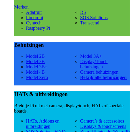
Merken
Adafruit
RS
Pimoroni
SOS Solutions
Cyntech
Transcend
Raspberry Pi
Behuizingen
Model 2B
Model 3A+
Model 3B
Display/Touch
Model 3B+
behuizingen
Model 4B
Camera behuizingen
Model Zero
Bekijk alle behuizingen
HATs & uitbreidingen
Breid je Pi uit met camera, display/touch, HATs of speciale
boards.
HATs, Addons en
Camera’s & accessoires
uitbreidingen
Displays & touchscreens
SOS Solutions HAT's
Retro / Nintendo (RetroPi)