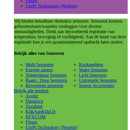
Fibaro
UniPi Technology (Neuron)
Wij bieden betaalbare domotica sensoren. Sensoren kunnen
gebeurtenissen/waardes vastleggen voor diverse
omstandigheden. Denk aan bijvoorbeeld registratie van
temperatuur, beweging of vochtigheid. Aan de hand van deze
registratie kun je een geautomatiseerd opdracht laten starten.
Bekijk alles van Sensoren
Multi Sensoren
Rookmelders
Energie meters
Water Sensoren
Temperatuur Sensoren
Licht Sensoren
Raam / Deur Sensoren
Universele Sensoren
Bewegings sensoren
Sensor Accessoires
Bekijk alle merken
Aeotec
Danalock
Doorbird
KlikAanKlikUit
RFXCOM
Fibaro
UniPi Technology (Neuron)