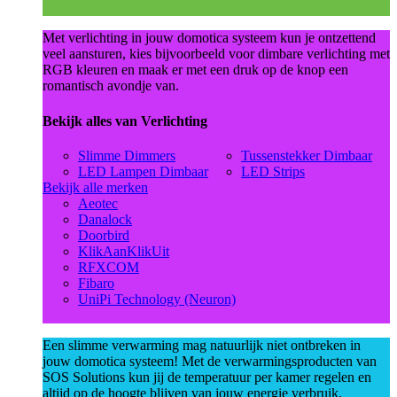
Met verlichting in jouw domotica systeem kun je ontzettend
veel aansturen, kies bijvoorbeeld voor dimbare verlichting met
RGB kleuren en maak er met een druk op de knop een
romantisch avondje van.
Bekijk alles van Verlichting
Slimme Dimmers
Tussenstekker Dimbaar
LED Lampen Dimbaar
LED Strips
Bekijk alle merken
Aeotec
Danalock
Doorbird
KlikAanKlikUit
RFXCOM
Fibaro
UniPi Technology (Neuron)
Een slimme verwarming mag natuurlijk niet ontbreken in
jouw domotica systeem! Met de verwarmingsproducten van
SOS Solutions kun jij de temperatuur per kamer regelen en
altijd op de hoogte blijven van jouw energie verbruik.