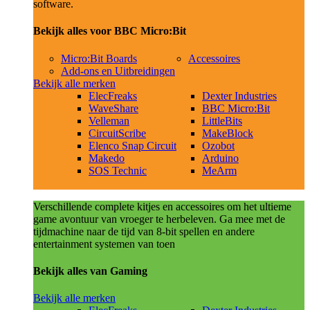
software.
Bekijk alles voor BBC Micro:Bit
Micro:Bit Boards
Accessoires
Add-ons en Uitbreidingen
Bekijk alle merken
ElecFreaks
Dexter Industries
WaveShare
BBC Micro:Bit
Velleman
LittleBits
CircuitScribe
MakeBlock
Elenco Snap Circuit
Ozobot
Makedo
Arduino
SOS Technic
MeArm
Verschillende complete kitjes en accessoires om het ultieme
game avontuur van vroeger te herbeleven. Ga mee met de
tijdmachine naar de tijd van 8-bit spellen en andere
entertainment systemen van toen
Bekijk alles van Gaming
Bekijk alle merken