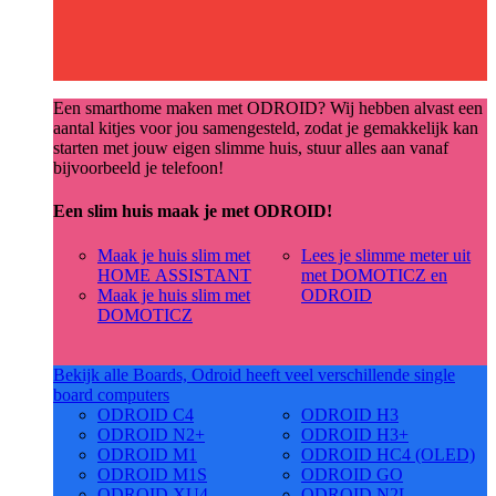
Een smarthome maken met ODROID? Wij hebben alvast een
aantal kitjes voor jou samengesteld, zodat je gemakkelijk kan
starten met jouw eigen slimme huis, stuur alles aan vanaf
bijvoorbeeld je telefoon!
Een slim huis maak je met ODROID!
Maak je huis slim met
Lees je slimme meter uit
HOME ASSISTANT
met DOMOTICZ en
Maak je huis slim met
ODROID
DOMOTICZ
Bekijk alle Boards, Odroid heeft veel verschillende single
board computers
ODROID C4
ODROID H3
ODROID N2+
ODROID H3+
ODROID M1
ODROID HC4 (OLED)
ODROID M1S
ODROID GO
ODROID XU4
ODROID N2L