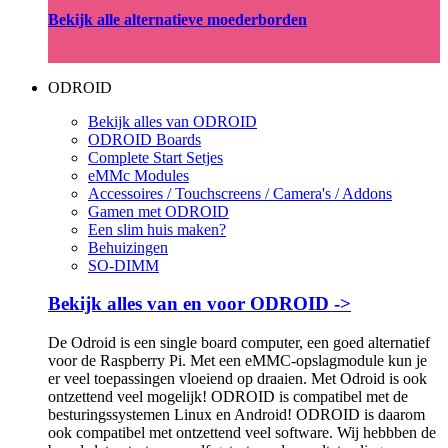
Bekijk alle alternatieve moederborden
ODROID
Bekijk alles van ODROID
ODROID Boards
Complete Start Setjes
eMMc Modules
Accessoires / Touchscreens / Camera's / Addons
Gamen met ODROID
Een slim huis maken?
Behuizingen
SO-DIMM
Bekijk alles van en voor ODROID ->
De Odroid is een single board computer, een goed alternatief
voor de Raspberry Pi. Met een eMMC-opslagmodule kun je
er veel toepassingen vloeiend op draaien. Met Odroid is ook
ontzettend veel mogelijk! ODROID is compatibel met de
besturingssystemen Linux en Android! ODROID is daarom
ook compatibel met ontzettend veel software. Wij hebbben de