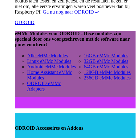
boards laten testen en zelf getest, en de resultaten liegen er
niet om, alle eerste ervaringen waren veel positiever dan bij
Raspberry Pi!
Ga nu nog naar ODROID ->
ODROID
eMMc Modules voor ODROID - Deze modules zijn
speciaal door ons voorgeschreven met de software naar
jouw voorkeur!
Alle eMMc Modules
16GB eMMc Modules
Linux eMMc Modules
32GB eMMc Modules
Android eMMc Modules
64GB eMMc Modules
Home Assistant eMMc
128GB eMMc Modules
Modules
256GB eMMc Modules
ODROID eMMc
Adapters
ODROID Accessoires en Addons