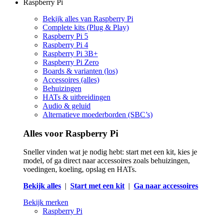
Raspberry Pi
Bekijk alles van Raspberry Pi
Complete kits (Plug & Play)
Raspberry Pi 5
Raspberry Pi 4
Raspberry Pi 3B+
Raspberry Pi Zero
Boards & varianten (los)
Accessoires (alles)
Behuizingen
HATs & uitbreidingen
Audio & geluid
Alternatieve moederborden (SBC’s)
Alles voor Raspberry Pi
Sneller vinden wat je nodig hebt: start met een kit, kies je
model, of ga direct naar accessoires zoals behuizingen,
voedingen, koeling, opslag en HATs.
Bekijk alles
|
Start met een kit
|
Ga naar accessoires
Bekijk merken
Raspberry Pi