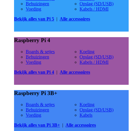
Behuizingen
Opslag (SD/USB)
Voeding
Kabels / HDMI
Bekijk alles van Pi 5
|
Alle accessoires
Raspberry Pi 4
Boards & setjes
Koeling
Behuizingen
Opslag (SD/USB)
Voeding
Kabels / HDMI
Bekijk alles van Pi 4
|
Alle accessoires
Raspberry Pi 3B+
Boards & setjes
Koeling
Behuizingen
Opslag (SD/USB)
Voeding
Kabels
Bekijk alles van Pi 3B+
|
Alle accessoires