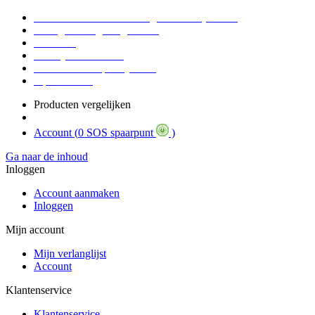
Voor 16:30 Besteld = Morgen in huis (werkdag)
90 dagen niet goed geld terug
Educatief
Zakelijke Voordelen
SOS Member spaarsysteem
Tips / BLOG
Producten vergelijken
Account (
0 SOS spaarpunt
)
Ga naar de inhoud
Inloggen
Account aanmaken
Inloggen
Mijn account
Mijn verlanglijst
Account
Klantenservice
Klantenservice