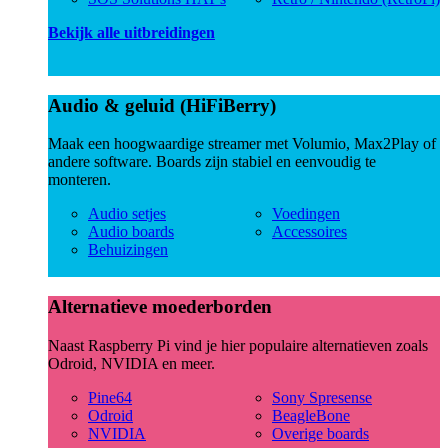
Bekijk alle uitbreidingen
Audio & geluid (HiFiBerry)
Maak een hoogwaardige streamer met Volumio, Max2Play of
andere software. Boards zijn stabiel en eenvoudig te
monteren.
Audio setjes
Voedingen
Audio boards
Accessoires
Behuizingen
Alternatieve moederborden
Naast Raspberry Pi vind je hier populaire alternatieven zoals
Odroid, NVIDIA en meer.
Pine64
Sony Spresense
Odroid
BeagleBone
NVIDIA
Overige boards