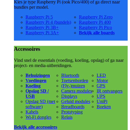
Kies je type Raspberry Pi (ook Pico/400) of ga direct naar
bundles per model.
Raspberry Pi 5
Raspberry Pi Zero
Raspberry Pi 4 (bundels)
Raspberry Pi 400
Raspberry Pi 3B+
Raspberry Pi Pico
Raspberry Pi 3A+
Bekijk alle boards
Accessoires
Vind snel de essentials (voeding, koeling, opslag) of ga naar
project- en media-uitbreidingen.
Behuizingen
Bluetooth
LED
Voedingen
Toetsenborden
Motor
Koeling
(Fly-)muizen
GPS
Opslag SD /
Camera modules
IR ontvangers
USB
Displays
UPS
Opslag SD (met
Geluid modules
UniPi
software)
Breadboards
Boeken
Kabels
Prototyping
Wi-Fi dongles
Relais
Bekijk alle accessoires