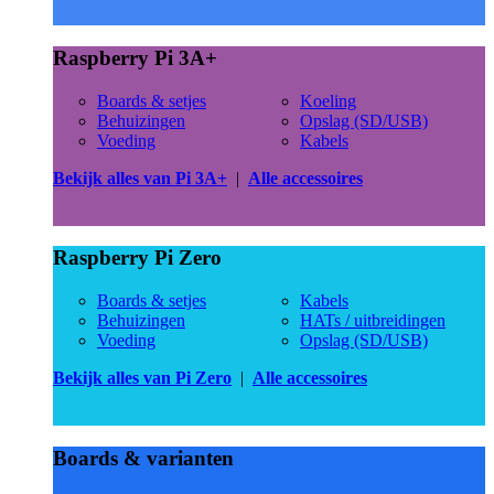
Raspberry Pi 3A+
Boards & setjes
Koeling
Behuizingen
Opslag (SD/USB)
Voeding
Kabels
Bekijk alles van Pi 3A+
|
Alle accessoires
Raspberry Pi Zero
Boards & setjes
Kabels
Behuizingen
HATs / uitbreidingen
Voeding
Opslag (SD/USB)
Bekijk alles van Pi Zero
|
Alle accessoires
Boards & varianten