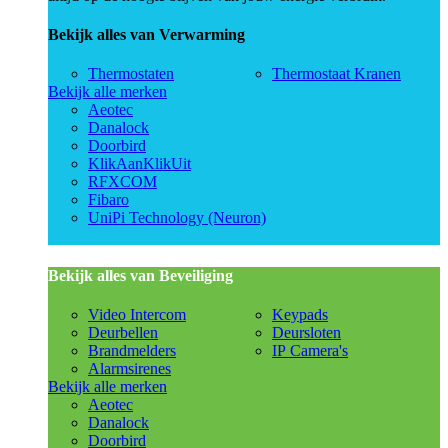
Bekijk alles van Verwarming
Thermostaten
Thermostaat Kranen
Bekijk alle merken
Aeotec
Danalock
Doorbird
KlikAanKlikUit
RFXCOM
Fibaro
UniPi Technology (Neuron)
Bekijk alles van Beveiliging
Video Intercom
Keypads
Deurbellen
Deursloten
Brandmelders
IP Camera's
Alarmsirenes
Bekijk alle merken
Aeotec
Danalock
Doorbird