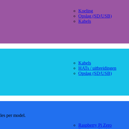
Koeling
Opslag (SD/USB)
Kabels
Kabels
HATs / uitbreidingen
Opslag (SD/USB)
dles per model.
Raspberry Pi Zero