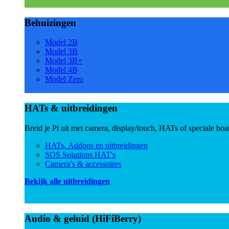
Behuizingen
Model 2B
Model 3B
Model 3B+
Model 4B
Model Zero
HATs & uitbreidingen
Breid je Pi uit met camera, display/touch, HATs of speciale boa
HATs, Addons en uitbreidingen
SOS Solutions HAT's
Camera’s & accessoires
Bekijk alle uitbreidingen
Audio & geluid (HiFiBerry)