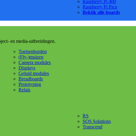
Raspberry Pi 400
Raspberry Pi Pico
Bekijk alle boards
oject- en media-uitbreidingen.
Toetsenborden
(Fly-)muizen
Camera modules
Displays
Geluid modules
Breadboards
Prototyping
Relais
RS
SOS Solutions
Transcend