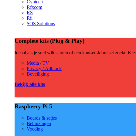
Cyntech
Rfxcom
RS
Rii
SOS Solutions
Complete kits (Plug & Play)
Ideaal als je snel wilt starten of een kant-en-klare set zoekt. Ki
Media / TV
Privacy / Adblock
Beveiliging
Bekijk alle kits
Raspberry Pi 5
Boards & setjes
Behuizingen
Voeding