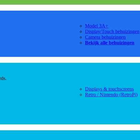
Model 3A+
Display/Touch behuizingen
Camera behuizingen
Bekijk alle behuizingen
rds.
Displays & touchscreens
Retro / Nintendo (RetroPi)