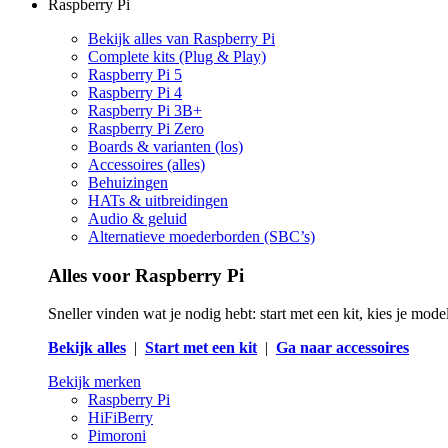
Raspberry Pi
Bekijk alles van Raspberry Pi
Complete kits (Plug & Play)
Raspberry Pi 5
Raspberry Pi 4
Raspberry Pi 3B+
Raspberry Pi Zero
Boards & varianten (los)
Accessoires (alles)
Behuizingen
HATs & uitbreidingen
Audio & geluid
Alternatieve moederborden (SBC’s)
Alles voor Raspberry Pi
Sneller vinden wat je nodig hebt: start met een kit, kies je mod
Bekijk alles
|
Start met een kit
|
Ga naar accessoires
Bekijk merken
Raspberry Pi
HiFiBerry
Pimoroni