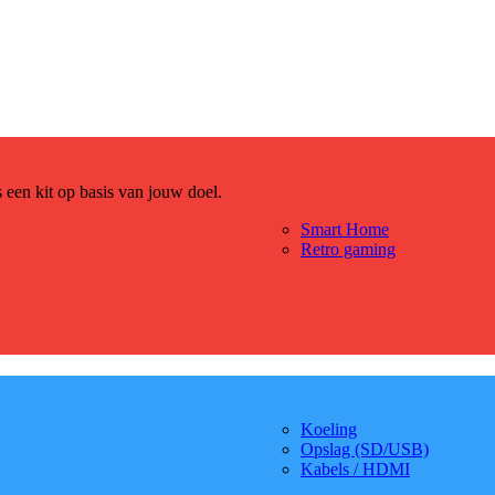
es een kit op basis van jouw doel.
Smart Home
Retro gaming
Koeling
Opslag (SD/USB)
Kabels / HDMI