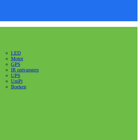
LED
Motor
GPS
IR ontvangers
UPS
UniPi
Boeken