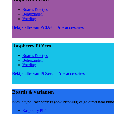
Boards & setjes
Behuizingen
Voeding
Bekijk alles van Pi 3A+
|
Alle accessoires
Raspberry Pi Zero
Boards & setjes
Behuizingen
Voeding
Bekijk alles van Pi Zero
|
Alle accessoires
Boards & varianten
Kies je type Raspberry Pi (ook Pico/400) of ga direct naar bun
Raspberry Pi 5