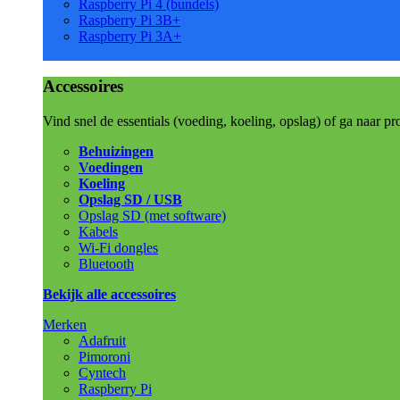
Raspberry Pi 4 (bundels)
Raspberry Pi 3B+
Raspberry Pi 3A+
Accessoires
Vind snel de essentials (voeding, koeling, opslag) of ga naar pr
Behuizingen
Voedingen
Koeling
Opslag SD / USB
Opslag SD (met software)
Kabels
Wi-Fi dongles
Bluetooth
Bekijk alle accessoires
Merken
Adafruit
Pimoroni
Cyntech
Raspberry Pi