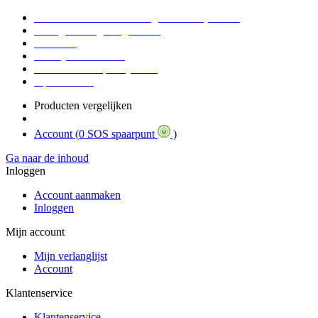
Voor 16:30 Besteld = Morgen in huis (werkdag)
90 dagen niet goed geld terug
Educatief
Zakelijke Voordelen
SOS Member spaarsysteem
Tips / BLOG
Producten vergelijken
Account (
0 SOS spaarpunt
)
Ga naar de inhoud
Inloggen
Account aanmaken
Inloggen
Mijn account
Mijn verlanglijst
Account
Klantenservice
Klantenservice