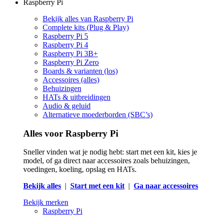
Raspberry Pi
Bekijk alles van Raspberry Pi
Complete kits (Plug & Play)
Raspberry Pi 5
Raspberry Pi 4
Raspberry Pi 3B+
Raspberry Pi Zero
Boards & varianten (los)
Accessoires (alles)
Behuizingen
HATs & uitbreidingen
Audio & geluid
Alternatieve moederborden (SBC’s)
Alles voor Raspberry Pi
Sneller vinden wat je nodig hebt: start met een kit, kies je
model, of ga direct naar accessoires zoals behuizingen,
voedingen, koeling, opslag en HATs.
Bekijk alles
|
Start met een kit
|
Ga naar accessoires
Bekijk merken
Raspberry Pi