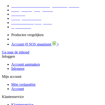
Voor 16:30 Besteld = Morgen in huis (werkdag)
90 dagen niet goed geld terug
Educatief
Zakelijke Voordelen
SOS Member spaarsysteem
Tips / BLOG
Producten vergelijken
Account (
0 SOS spaarpunt
)
Ga naar de inhoud
Inloggen
Account aanmaken
Inloggen
Mijn account
Mijn verlanglijst
Account
Klantenservice
Klantenservice