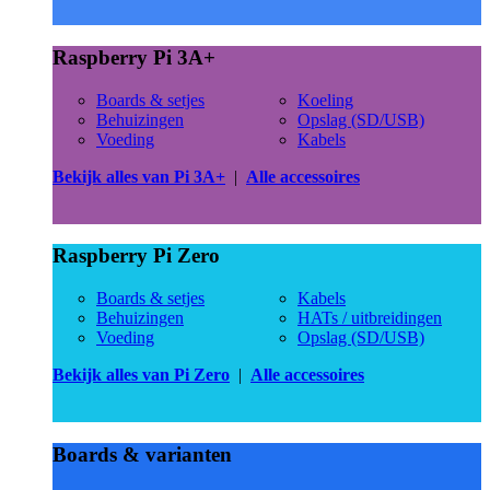
Raspberry Pi 3A+
Boards & setjes
Koeling
Behuizingen
Opslag (SD/USB)
Voeding
Kabels
Bekijk alles van Pi 3A+
|
Alle accessoires
Raspberry Pi Zero
Boards & setjes
Kabels
Behuizingen
HATs / uitbreidingen
Voeding
Opslag (SD/USB)
Bekijk alles van Pi Zero
|
Alle accessoires
Boards & varianten