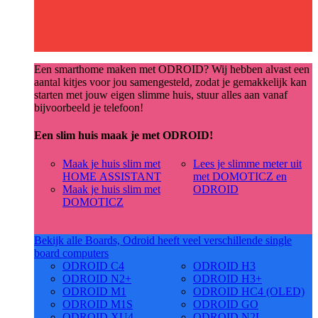
Een smarthome maken met ODROID? Wij hebben alvast een
aantal kitjes voor jou samengesteld, zodat je gemakkelijk kan
starten met jouw eigen slimme huis, stuur alles aan vanaf
bijvoorbeeld je telefoon!
Een slim huis maak je met ODROID!
Maak je huis slim met
Lees je slimme meter uit
HOME ASSISTANT
met DOMOTICZ en
Maak je huis slim met
ODROID
DOMOTICZ
Bekijk alle Boards, Odroid heeft veel verschillende single
board computers
ODROID C4
ODROID H3
ODROID N2+
ODROID H3+
ODROID M1
ODROID HC4 (OLED)
ODROID M1S
ODROID GO
ODROID XU4
ODROID N2L