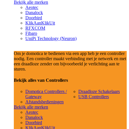
Bekijk alle merken
Aeotec
Danalock
Doorbird
KlikAanKlikUit
RFXCOM
Fibaro
UniPi Technology (Neuron)
Om je domotica te bedienen via een app heb je een controller
nodig. Een controller maakt verbinding met je netwerk en met
een draadloze zender om bijvoorbeeld je verlichting aan te
sturen.
Bekijk alles van Controllers
Domotica Controllers /
Draadloze Schakelaars
Gateway
USB Controllers
Afstandsbedieningen
Bekijk alle merken
Aeotec
Danalock
Doorbird
KlikAanKlikUit