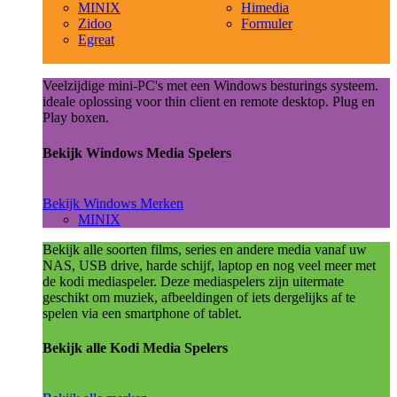
MINIX
Himedia
Zidoo
Formuler
Egreat
Veelzijdige mini-PC's met een Windows besturings systeem.
ideale oplossing voor thin client en remote desktop. Plug en
Play boxen.
Bekijk Windows Media Spelers
Bekijk Windows Merken
MINIX
Bekijk alle soorten films, series en andere media vanaf uw
NAS, USB drive, harde schijf, laptop en nog veel meer met
de kodi mediaspeler. Deze mediaspelers zijn uitermate
geschikt om muziek, afbeeldingen of iets dergelijks af te
spelen via een smartphone of tablet.
Bekijk alle Kodi Media Spelers