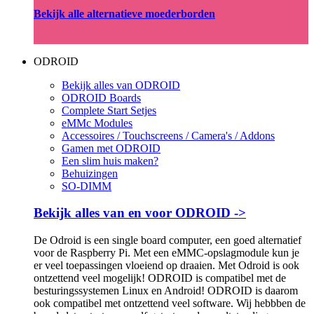
Bekijk alle alternatieve moederborden
ODROID
Bekijk alles van ODROID
ODROID Boards
Complete Start Setjes
eMMc Modules
Accessoires / Touchscreens / Camera's / Addons
Gamen met ODROID
Een slim huis maken?
Behuizingen
SO-DIMM
Bekijk alles van en voor ODROID ->
De Odroid is een single board computer, een goed alternatief
voor de Raspberry Pi. Met een eMMC-opslagmodule kun je
er veel toepassingen vloeiend op draaien. Met Odroid is ook
ontzettend veel mogelijk! ODROID is compatibel met de
besturingssystemen Linux en Android! ODROID is daarom
ook compatibel met ontzettend veel software. Wij hebbben de