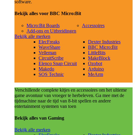
software.
Bekijk alles voor BBC Micro:Bit
Micro:Bit Boards
Accessoires
Add-ons en Uitbreidingen
Bekijk alle merken
ElecFreaks
Dexter Industries
WaveShare
BBC Micro:Bit
Velleman
LittleBits
CircuitScribe
MakeBlock
Elenco Snap Circuit
Ozobot
Makedo
Arduino
SOS Technic
MeArm
Verschillende complete kitjes en accessoires om het ultieme
game avontuur van vroeger te herbeleven. Ga mee met de
tijdmachine naar de tijd van 8-bit spellen en andere
entertainment systemen van toen
Bekijk alles van Gaming
Bekijk alle merken