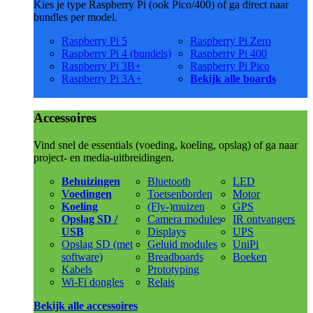
Kies je type Raspberry Pi (ook Pico/400) of ga direct naar
bundles per model.
Raspberry Pi 5
Raspberry Pi Zero
Raspberry Pi 4 (bundels)
Raspberry Pi 400
Raspberry Pi 3B+
Raspberry Pi Pico
Raspberry Pi 3A+
Bekijk alle boards
Accessoires
Vind snel de essentials (voeding, koeling, opslag) of ga naar
project- en media-uitbreidingen.
Behuizingen
Bluetooth
LED
Voedingen
Toetsenborden
Motor
Koeling
(Fly-)muizen
GPS
Opslag SD /
Camera modules
IR ontvangers
USB
Displays
UPS
Opslag SD (met
Geluid modules
UniPi
software)
Breadboards
Boeken
Kabels
Prototyping
Wi-Fi dongles
Relais
Bekijk alle accessoires