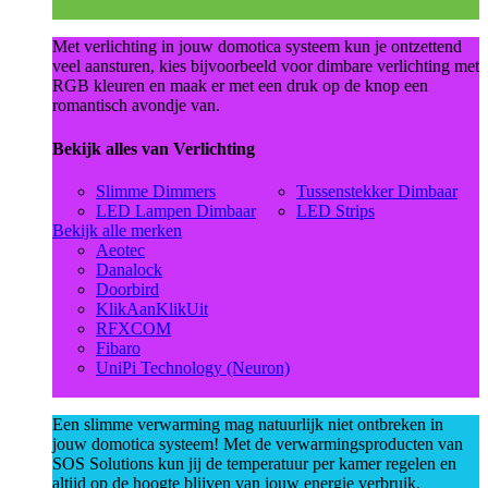
Met verlichting in jouw domotica systeem kun je ontzettend
veel aansturen, kies bijvoorbeeld voor dimbare verlichting met
RGB kleuren en maak er met een druk op de knop een
romantisch avondje van.
Bekijk alles van Verlichting
Slimme Dimmers
Tussenstekker Dimbaar
LED Lampen Dimbaar
LED Strips
Bekijk alle merken
Aeotec
Danalock
Doorbird
KlikAanKlikUit
RFXCOM
Fibaro
UniPi Technology (Neuron)
Een slimme verwarming mag natuurlijk niet ontbreken in
jouw domotica systeem! Met de verwarmingsproducten van
SOS Solutions kun jij de temperatuur per kamer regelen en
altijd op de hoogte blijven van jouw energie verbruik.