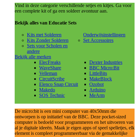
Vind in deze categorie verschillende setjes en kitjes. Ga voor
een complete kit of ga een soldeer avontuur aan.
Bekijk alles van Educatie Sets
Kits met Solderen
Onderwijsinstellingen
Kits Zonder Solderen
Set Accessoires
Sets voor Scholen en
andere
Bekijk alle merken
ElecFreaks
Dexter Industries
WaveShare
BBC Micro:Bit
Velleman
LittleBits
CircuitScribe
MakeBlock
Elenco Snap Circuit
Ozobot
Makedo
Arduino
SOS Technic
MeArm
De micro:bit is een mini computer van 40x50mm die
ontworpen is op initiatief van de BBC. Deze pocket-sized
computer is bedoeld voor programmeren en het uitvoeren van
al je digitale ideeën. Maak je eigen apps of speel spelletjes, elk
element is compleet programmeerbaar via de gemakkelijke