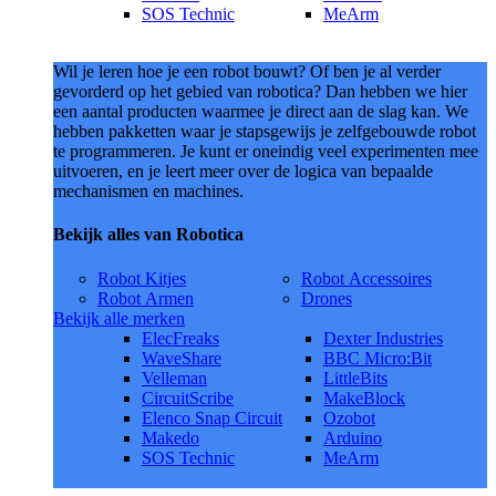
SOS Technic
MeArm
Wil je leren hoe je een robot bouwt? Of ben je al verder
gevorderd op het gebied van robotica? Dan hebben we hier
een aantal producten waarmee je direct aan de slag kan. We
hebben pakketten waar je stapsgewijs je zelfgebouwde robot
te programmeren. Je kunt er oneindig veel experimenten mee
uitvoeren, en je leert meer over de logica van bepaalde
mechanismen en machines.
Bekijk alles van Robotica
Robot Kitjes
Robot Accessoires
Robot Armen
Drones
Bekijk alle merken
ElecFreaks
Dexter Industries
WaveShare
BBC Micro:Bit
Velleman
LittleBits
CircuitScribe
MakeBlock
Elenco Snap Circuit
Ozobot
Makedo
Arduino
SOS Technic
MeArm