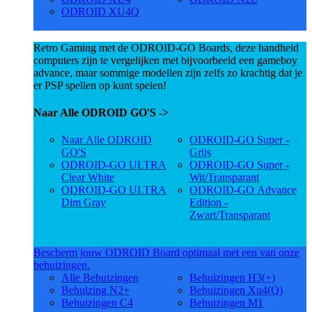
ODROID XU4Q
Retro Gaming met de ODROID-GO Boards, deze handheld
computers zijn te vergelijken met bijvoorbeeld een gameboy
advance, maar sommige modellen zijn zelfs zo krachtig dat je
er PSP spellen op kunt spelen!
Naar Alle ODROID GO'S ->
Naar Alle ODROID
ODROID-GO Super -
GO'S
Grijs
ODROID-GO ULTRA
ODROID-GO Super -
Clear White
Wit/Transparant
ODROID-GO ULTRA
ODROID-GO Advance
Dim Gray
Edition -
Zwart/Transparant
Bescherm jouw ODROID Board optimaal met een van onze
behuizingen.
Alle Behuizingen
Behuizingen H3(+)
Behuizing N2+
Behuizingen Xu4(Q)
Behuizingen C4
Behuizingen M1