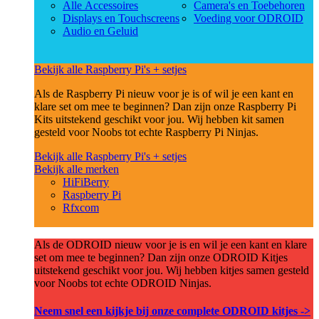
Alle Accessoires
Camera's en Toebehoren
Displays en Touchscreens
Voeding voor ODROID
Audio en Geluid
Bekijk alle Raspberry Pi's + setjes
Als de Raspberry Pi nieuw voor je is of wil je een kant en
klare set om mee te beginnen? Dan zijn onze Raspberry Pi
Kits uitstekend geschikt voor jou. Wij hebben kit samen
gesteld voor Noobs tot echte Raspberry Pi Ninjas.
Bekijk alle Raspberry Pi's + setjes
Bekijk alle merken
HiFiBerry
Raspberry Pi
Rfxcom
Als de ODROID nieuw voor je is en wil je een kant en klare
set om mee te beginnen? Dan zijn onze ODROID Kitjes
uitstekend geschikt voor jou. Wij hebben kitjes samen gesteld
voor Noobs tot echte ODROID Ninjas.
Neem snel een kijkje bij onze complete ODROID kitjes ->