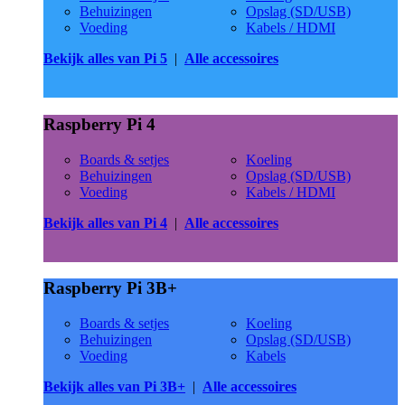
Behuizingen
Opslag (SD/USB)
Voeding
Kabels / HDMI
Bekijk alles van Pi 5
|
Alle accessoires
Raspberry Pi 4
Boards & setjes
Koeling
Behuizingen
Opslag (SD/USB)
Voeding
Kabels / HDMI
Bekijk alles van Pi 4
|
Alle accessoires
Raspberry Pi 3B+
Boards & setjes
Koeling
Behuizingen
Opslag (SD/USB)
Voeding
Kabels
Bekijk alles van Pi 3B+
|
Alle accessoires