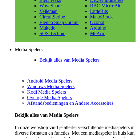
ElecFreaks
Dexter Industries
WaveShare
BBC Micro:Bit
Velleman
LittleBits
CircuitScribe
MakeBlock
Elenco Snap Circuit
Ozobot
Makedo
Arduino
SOS Technic
MeArm
Media Spelers
Bekijk alles van Media Spelers
Android Media Spelers
Windows Media Spelers
Kodi Media Spelers
Overige Media Spelers
Afstandsbedieningen en Andere Accessoires
Bekijk alles van Media Spelers
In onze webshop vind je allerlei verschillende mediaspelers in
diverse formaten en functies. Met een mediaspeler in huis kun