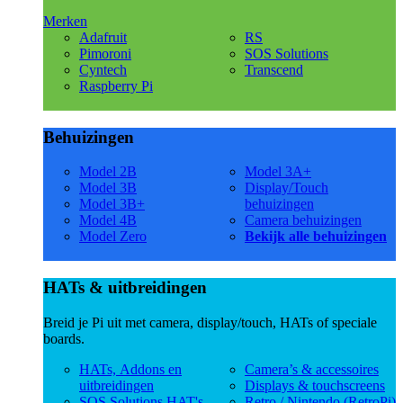
Merken
Adafruit
RS
Pimoroni
SOS Solutions
Cyntech
Transcend
Raspberry Pi
Behuizingen
Model 2B
Model 3A+
Model 3B
Display/Touch
Model 3B+
behuizingen
Model 4B
Camera behuizingen
Model Zero
Bekijk alle behuizingen
HATs & uitbreidingen
Breid je Pi uit met camera, display/touch, HATs of speciale
boards.
HATs, Addons en
Camera’s & accessoires
uitbreidingen
Displays & touchscreens
SOS Solutions HAT's
Retro / Nintendo (RetroPi)