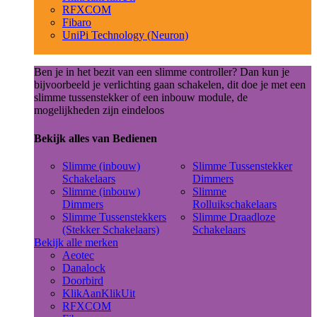
RFXCOM
Fibaro
UniPi Technology (Neuron)
Ben je in het bezit van een slimme controller? Dan kun je
bijvoorbeeld je verlichting gaan schakelen, dit doe je met een
slimme tussenstekker of een inbouw module, de
mogelijkheden zijn eindeloos
Bekijk alles van Bedienen
Slimme (inbouw)
Slimme Tussenstekker
Schakelaars
Dimmers
Slimme (inbouw)
Slimme
Dimmers
Rolluikschakelaars
Slimme Tussenstekkers
Slimme Draadloze
(Stekker Schakelaars)
Schakelaars
Bekijk alle merken
Aeotec
Danalock
Doorbird
KlikAanKlikUit
RFXCOM