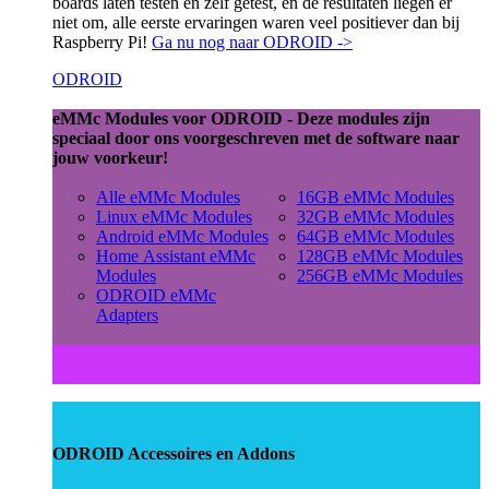
boards laten testen en zelf getest, en de resultaten liegen er
niet om, alle eerste ervaringen waren veel positiever dan bij
Raspberry Pi!
Ga nu nog naar ODROID ->
ODROID
eMMc Modules voor ODROID - Deze modules zijn
speciaal door ons voorgeschreven met de software naar
jouw voorkeur!
Alle eMMc Modules
16GB eMMc Modules
Linux eMMc Modules
32GB eMMc Modules
Android eMMc Modules
64GB eMMc Modules
Home Assistant eMMc
128GB eMMc Modules
Modules
256GB eMMc Modules
ODROID eMMc
Adapters
ODROID Accessoires en Addons