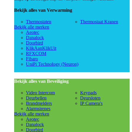
Bekijk alles van Verwarming
Thermostaten
Thermostaat Kranen
Bekijk alle merken
Aeotec
Danalock
Doorbird
KlikAanKlikUit
RFXCOM
Fibaro
UniPi Technology (Neuron)
Bekijk alles van Beveiliging
Video Intercom
Keypads
Deurbellen
Deursloten
Brandmelders
IP Camera's
Alarmsirenes
Bekijk alle merken
Aeotec
Danalock
Doorbird