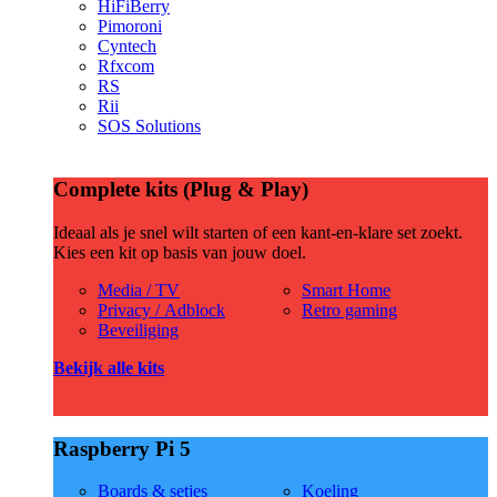
HiFiBerry
Pimoroni
Cyntech
Rfxcom
RS
Rii
SOS Solutions
Complete kits (Plug & Play)
Ideaal als je snel wilt starten of een kant-en-klare set zoekt.
Kies een kit op basis van jouw doel.
Media / TV
Smart Home
Privacy / Adblock
Retro gaming
Beveiliging
Bekijk alle kits
Raspberry Pi 5
Boards & setjes
Koeling