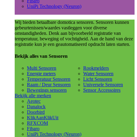
Fibaro
UniPi Technology (Neuron)
Wij bieden betaalbare domotica sensoren. Sensoren kunnen
gebeurtenissen/waardes vastleggen voor diverse
omstandigheden. Denk aan bijvoorbeeld registratie van
temperatuur, beweging of vochtigheid. Aan de hand van deze
registratie kun je een geautomatiseerd opdracht laten starten.
Bekijk alles van Sensoren
Multi Sensoren
Rookmelders
Energie meters
Water Sensoren
Temperatuur Sensoren
Licht Sensoren
Raam / Deur Sensoren
Universele Sensoren
Bewegings sensoren
Sensor Accessoires
Bekijk alle merken
Aeotec
Danalock
Doorbird
KlikAanKlikUit
RFXCOM
Fibaro
UniPi Technology (Neuron)