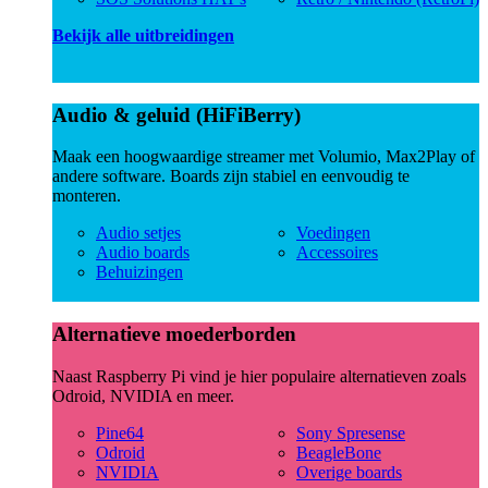
Bekijk alle uitbreidingen
Audio & geluid (HiFiBerry)
Maak een hoogwaardige streamer met Volumio, Max2Play of
andere software. Boards zijn stabiel en eenvoudig te
monteren.
Audio setjes
Voedingen
Audio boards
Accessoires
Behuizingen
Alternatieve moederborden
Naast Raspberry Pi vind je hier populaire alternatieven zoals
Odroid, NVIDIA en meer.
Pine64
Sony Spresense
Odroid
BeagleBone
NVIDIA
Overige boards