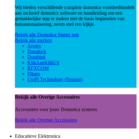
Wij bieden verschillende complete domotica voordeelbundels
aan inclusief domoticz software en handleiding om een
gemakkelijke stap te maken met de basis beginselen van
huisautomatisering, neem snel een kijkje.
Bekijk alle Domotica Starter sets
Bekijk alle merken
Aeotec
Danalock
Doorbird
KlikAanKlikUit
RFXCOM
Fibaro
UniPi Technology (Neuron)
Bekijk alle Overige Accessoires
Accessoires voor jouw Domotica systeem
Bekijk alle Overige Accessoires
Educatieve Elektronica