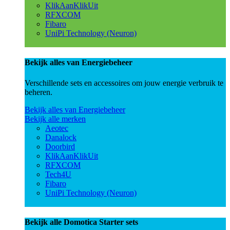
KlikAanKlikUit
RFXCOM
Fibaro
UniPi Technology (Neuron)
Bekijk alles van Energiebeheer
Verschillende sets en accessoires om jouw energie verbruik te
beheren.
Bekijk alles van Energiebeheer
Bekijk alle merken
Aeotec
Danalock
Doorbird
KlikAanKlikUit
RFXCOM
Tech4U
Fibaro
UniPi Technology (Neuron)
Bekijk alle Domotica Starter sets