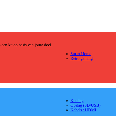
es een kit op basis van jouw doel.
Smart Home
Retro gaming
Koeling
Opslag (SD/USB)
Kabels / HDMI