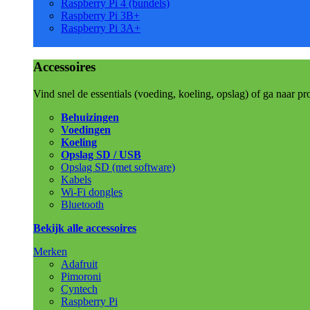
Raspberry Pi 4 (bundels)
Raspberry Pi 3B+
Raspberry Pi 3A+
Accessoires
Vind snel de essentials (voeding, koeling, opslag) of ga naar pr
Behuizingen
Voedingen
Koeling
Opslag SD / USB
Opslag SD (met software)
Kabels
Wi-Fi dongles
Bluetooth
Bekijk alle accessoires
Merken
Adafruit
Pimoroni
Cyntech
Raspberry Pi