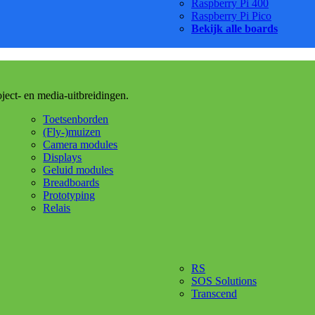
Raspberry Pi 400
Raspberry Pi Pico
Bekijk alle boards
oject- en media-uitbreidingen.
Toetsenborden
(Fly-)muizen
Camera modules
Displays
Geluid modules
Breadboards
Prototyping
Relais
RS
SOS Solutions
Transcend