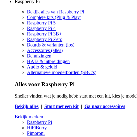
Raspberry Pi
Bekijk alles van Raspberry Pi
Complete kits (Plug & Play)
Raspberry Pi 5
Raspberry Pi 4
Raspberry Pi 3B+
Raspberry Pi Zero
Boards & varianten (los)
Accessoires (alles)
Behuizingen
HATs & uitbreidingen
Audio & geluid
Alternatieve moederborden (SBC’s)
Alles voor Raspberry Pi
Sneller vinden wat je nodig hebt: start met een kit, kies je mod
Bekijk alles
|
Start met een kit
|
Ga naar accessoires
Bekijk merken
Raspberry Pi
HiFiBerry
Pimoroni