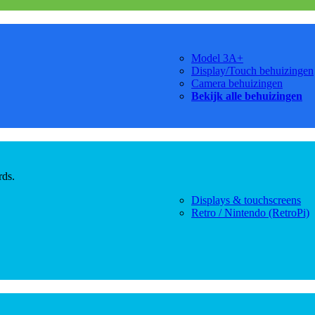
Model 3A+
Display/Touch behuizingen
Camera behuizingen
Bekijk alle behuizingen
rds.
Displays & touchscreens
Retro / Nintendo (RetroPi)