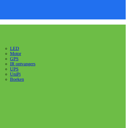
LED
Motor
GPS
IR ontvangers
UPS
UniPi
Boeken