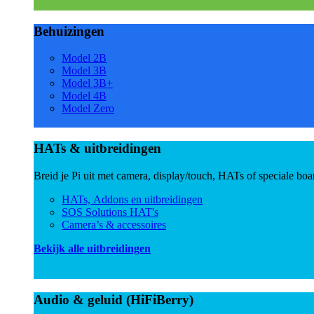
Behuizingen
Model 2B
Model 3B
Model 3B+
Model 4B
Model Zero
HATs & uitbreidingen
Breid je Pi uit met camera, display/touch, HATs of speciale boa
HATs, Addons en uitbreidingen
SOS Solutions HAT's
Camera’s & accessoires
Bekijk alle uitbreidingen
Audio & geluid (HiFiBerry)