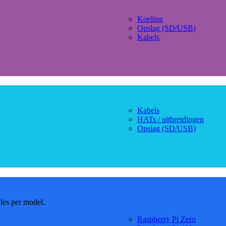
Koeling
Opslag (SD/USB)
Kabels
Kabels
HATs / uitbreidingen
Opslag (SD/USB)
dles per model.
Raspberry Pi Zero