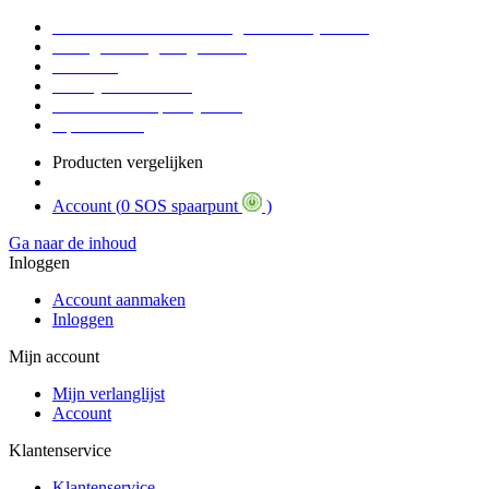
Voor 16:30 Besteld = Morgen in huis (werkdag)
90 dagen niet goed geld terug
Educatief
Zakelijke Voordelen
SOS Member spaarsysteem
Tips / BLOG
Producten vergelijken
Account (
0 SOS spaarpunt
)
Ga naar de inhoud
Inloggen
Account aanmaken
Inloggen
Mijn account
Mijn verlanglijst
Account
Klantenservice
Klantenservice