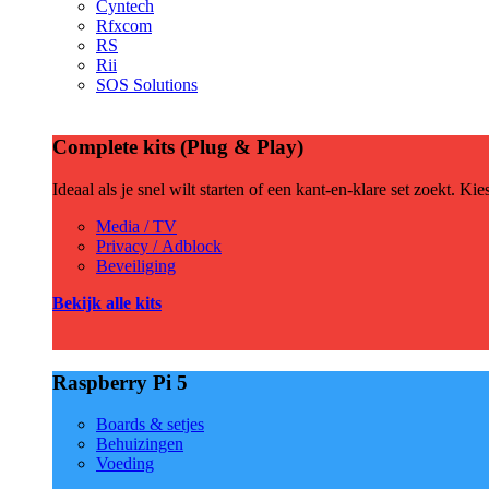
Cyntech
Rfxcom
RS
Rii
SOS Solutions
Complete kits (Plug & Play)
Ideaal als je snel wilt starten of een kant-en-klare set zoekt. Ki
Media / TV
Privacy / Adblock
Beveiliging
Bekijk alle kits
Raspberry Pi 5
Boards & setjes
Behuizingen
Voeding