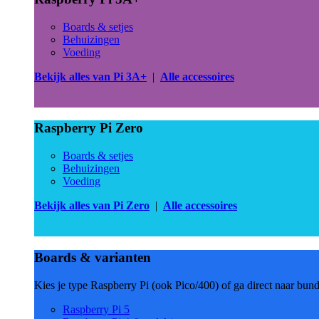
Boards & setjes
Behuizingen
Voeding
Bekijk alles van Pi 3A+
|
Alle accessoires
Raspberry Pi Zero
Boards & setjes
Behuizingen
Voeding
Bekijk alles van Pi Zero
|
Alle accessoires
Boards & varianten
Kies je type Raspberry Pi (ook Pico/400) of ga direct naar bun
Raspberry Pi 5