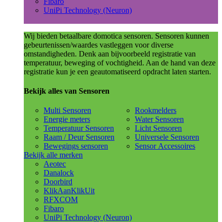
Fibaro
UniPi Technology (Neuron)
Wij bieden betaalbare domotica sensoren. Sensoren kunnen
gebeurtenissen/waardes vastleggen voor diverse
omstandigheden. Denk aan bijvoorbeeld registratie van
temperatuur, beweging of vochtigheid. Aan de hand van deze
registratie kun je een geautomatiseerd opdracht laten starten.
Bekijk alles van Sensoren
Multi Sensoren
Rookmelders
Energie meters
Water Sensoren
Temperatuur Sensoren
Licht Sensoren
Raam / Deur Sensoren
Universele Sensoren
Bewegings sensoren
Sensor Accessoires
Bekijk alle merken
Aeotec
Danalock
Doorbird
KlikAanKlikUit
RFXCOM
Fibaro
UniPi Technology (Neuron)