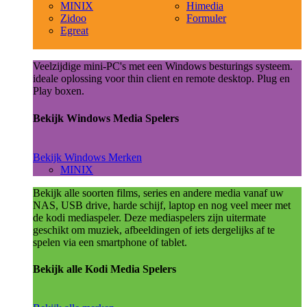
MINIX
Himedia
Zidoo
Formuler
Egreat
Veelzijdige mini-PC's met een Windows besturings systeem.
ideale oplossing voor thin client en remote desktop. Plug en
Play boxen.
Bekijk Windows Media Spelers
Bekijk Windows Merken
MINIX
Bekijk alle soorten films, series en andere media vanaf uw
NAS, USB drive, harde schijf, laptop en nog veel meer met
de kodi mediaspeler. Deze mediaspelers zijn uitermate
geschikt om muziek, afbeeldingen of iets dergelijks af te
spelen via een smartphone of tablet.
Bekijk alle Kodi Media Spelers