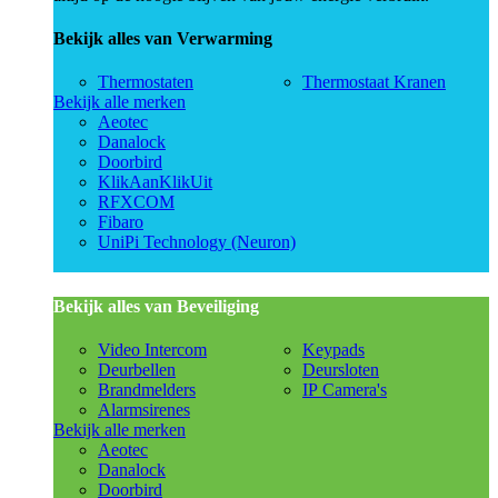
Bekijk alles van Verwarming
Thermostaten
Thermostaat Kranen
Bekijk alle merken
Aeotec
Danalock
Doorbird
KlikAanKlikUit
RFXCOM
Fibaro
UniPi Technology (Neuron)
Bekijk alles van Beveiliging
Video Intercom
Keypads
Deurbellen
Deursloten
Brandmelders
IP Camera's
Alarmsirenes
Bekijk alle merken
Aeotec
Danalock
Doorbird