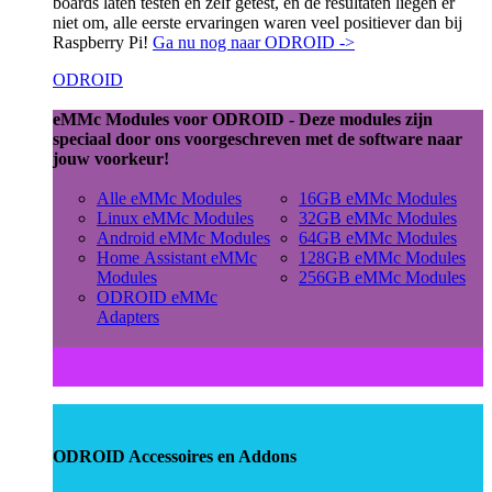
boards laten testen en zelf getest, en de resultaten liegen er
niet om, alle eerste ervaringen waren veel positiever dan bij
Raspberry Pi!
Ga nu nog naar ODROID ->
ODROID
eMMc Modules voor ODROID - Deze modules zijn
speciaal door ons voorgeschreven met de software naar
jouw voorkeur!
Alle eMMc Modules
16GB eMMc Modules
Linux eMMc Modules
32GB eMMc Modules
Android eMMc Modules
64GB eMMc Modules
Home Assistant eMMc
128GB eMMc Modules
Modules
256GB eMMc Modules
ODROID eMMc
Adapters
ODROID Accessoires en Addons