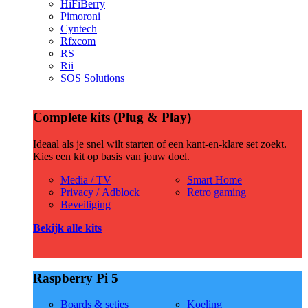
HiFiBerry
Pimoroni
Cyntech
Rfxcom
RS
Rii
SOS Solutions
Complete kits (Plug & Play)
Ideaal als je snel wilt starten of een kant-en-klare set zoekt.
Kies een kit op basis van jouw doel.
Media / TV
Smart Home
Privacy / Adblock
Retro gaming
Beveiliging
Bekijk alle kits
Raspberry Pi 5
Boards & setjes
Koeling