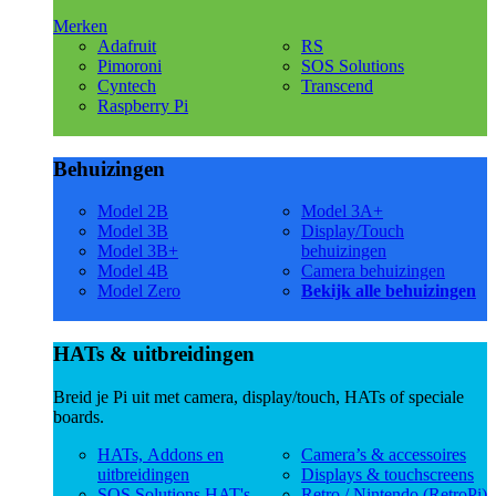
Merken
Adafruit
RS
Pimoroni
SOS Solutions
Cyntech
Transcend
Raspberry Pi
Behuizingen
Model 2B
Model 3A+
Model 3B
Display/Touch
Model 3B+
behuizingen
Model 4B
Camera behuizingen
Model Zero
Bekijk alle behuizingen
HATs & uitbreidingen
Breid je Pi uit met camera, display/touch, HATs of speciale
boards.
HATs, Addons en
Camera’s & accessoires
uitbreidingen
Displays & touchscreens
SOS Solutions HAT's
Retro / Nintendo (RetroPi)