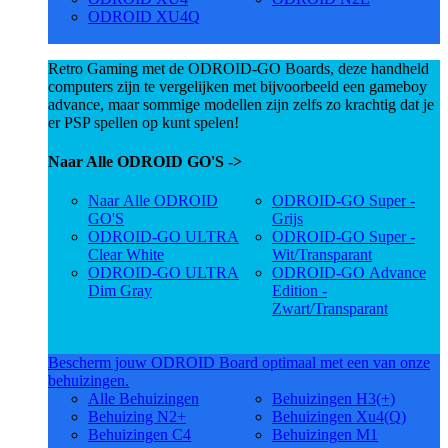
ODROID XU4Q
Retro Gaming met de ODROID-GO Boards, deze handheld
computers zijn te vergelijken met bijvoorbeeld een gameboy
advance, maar sommige modellen zijn zelfs zo krachtig dat je
er PSP spellen op kunt spelen!
Naar Alle ODROID GO'S ->
Naar Alle ODROID
ODROID-GO Super -
GO'S
Grijs
ODROID-GO ULTRA
ODROID-GO Super -
Clear White
Wit/Transparant
ODROID-GO ULTRA
ODROID-GO Advance
Dim Gray
Edition -
Zwart/Transparant
Bescherm jouw ODROID Board optimaal met een van onze
behuizingen.
Alle Behuizingen
Behuizingen H3(+)
Behuizing N2+
Behuizingen Xu4(Q)
Behuizingen C4
Behuizingen M1