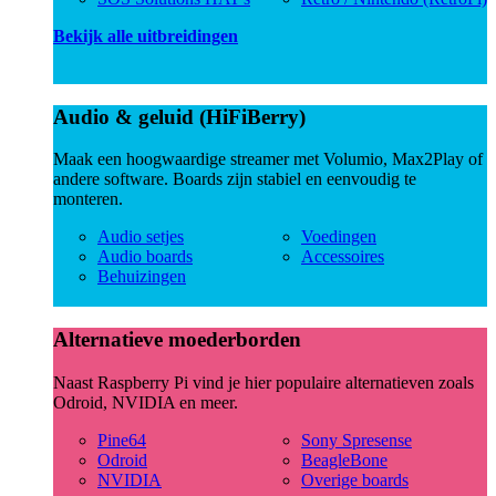
Bekijk alle uitbreidingen
Audio & geluid (HiFiBerry)
Maak een hoogwaardige streamer met Volumio, Max2Play of
andere software. Boards zijn stabiel en eenvoudig te
monteren.
Audio setjes
Voedingen
Audio boards
Accessoires
Behuizingen
Alternatieve moederborden
Naast Raspberry Pi vind je hier populaire alternatieven zoals
Odroid, NVIDIA en meer.
Pine64
Sony Spresense
Odroid
BeagleBone
NVIDIA
Overige boards