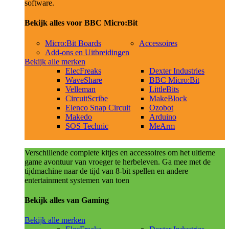
software.
Bekijk alles voor BBC Micro:Bit
Micro:Bit Boards
Accessoires
Add-ons en Uitbreidingen
Bekijk alle merken
ElecFreaks
Dexter Industries
WaveShare
BBC Micro:Bit
Velleman
LittleBits
CircuitScribe
MakeBlock
Elenco Snap Circuit
Ozobot
Makedo
Arduino
SOS Technic
MeArm
Verschillende complete kitjes en accessoires om het ultieme
game avontuur van vroeger te herbeleven. Ga mee met de
tijdmachine naar de tijd van 8-bit spellen en andere
entertainment systemen van toen
Bekijk alles van Gaming
Bekijk alle merken