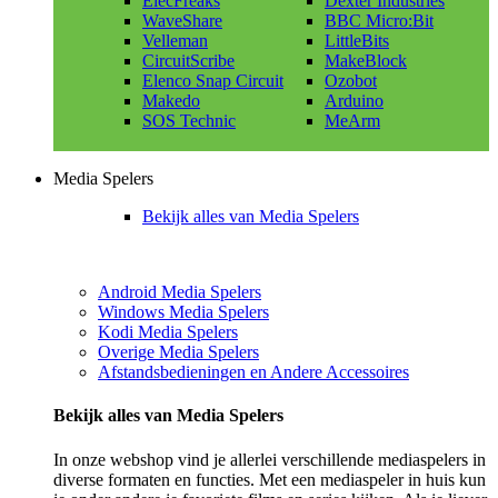
ElecFreaks
Dexter Industries
WaveShare
BBC Micro:Bit
Velleman
LittleBits
CircuitScribe
MakeBlock
Elenco Snap Circuit
Ozobot
Makedo
Arduino
SOS Technic
MeArm
Media Spelers
Bekijk alles van Media Spelers
Android Media Spelers
Windows Media Spelers
Kodi Media Spelers
Overige Media Spelers
Afstandsbedieningen en Andere Accessoires
Bekijk alles van Media Spelers
In onze webshop vind je allerlei verschillende mediaspelers in
diverse formaten en functies. Met een mediaspeler in huis kun