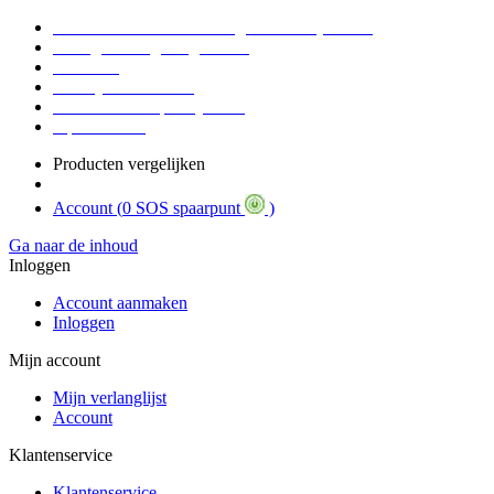
Voor 16:30 Besteld = Morgen in huis (werkdag)
90 dagen niet goed geld terug
Educatief
Zakelijke Voordelen
SOS Member spaarsysteem
Tips / BLOG
Producten vergelijken
Account (
0 SOS spaarpunt
)
Ga naar de inhoud
Inloggen
Account aanmaken
Inloggen
Mijn account
Mijn verlanglijst
Account
Klantenservice
Klantenservice