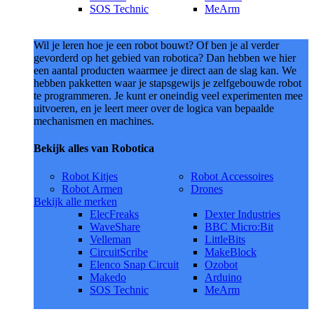
SOS Technic
MeArm
Wil je leren hoe je een robot bouwt? Of ben je al verder
gevorderd op het gebied van robotica? Dan hebben we hier
een aantal producten waarmee je direct aan de slag kan. We
hebben pakketten waar je stapsgewijs je zelfgebouwde robot
te programmeren. Je kunt er oneindig veel experimenten mee
uitvoeren, en je leert meer over de logica van bepaalde
mechanismen en machines.
Bekijk alles van Robotica
Robot Kitjes
Robot Accessoires
Robot Armen
Drones
Bekijk alle merken
ElecFreaks
Dexter Industries
WaveShare
BBC Micro:Bit
Velleman
LittleBits
CircuitScribe
MakeBlock
Elenco Snap Circuit
Ozobot
Makedo
Arduino
SOS Technic
MeArm