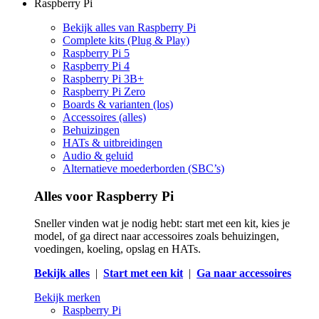
Raspberry Pi
Bekijk alles van Raspberry Pi
Complete kits (Plug & Play)
Raspberry Pi 5
Raspberry Pi 4
Raspberry Pi 3B+
Raspberry Pi Zero
Boards & varianten (los)
Accessoires (alles)
Behuizingen
HATs & uitbreidingen
Audio & geluid
Alternatieve moederborden (SBC’s)
Alles voor Raspberry Pi
Sneller vinden wat je nodig hebt: start met een kit, kies je
model, of ga direct naar accessoires zoals behuizingen,
voedingen, koeling, opslag en HATs.
Bekijk alles
|
Start met een kit
|
Ga naar accessoires
Bekijk merken
Raspberry Pi