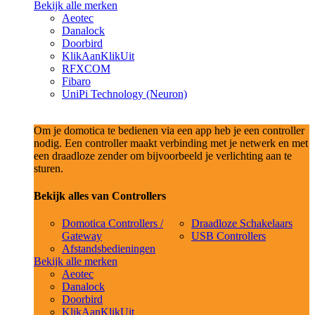
Bekijk alle merken
Aeotec
Danalock
Doorbird
KlikAanKlikUit
RFXCOM
Fibaro
UniPi Technology (Neuron)
Om je domotica te bedienen via een app heb je een controller
nodig. Een controller maakt verbinding met je netwerk en met
een draadloze zender om bijvoorbeeld je verlichting aan te
sturen.
Bekijk alles van Controllers
Domotica Controllers /
Draadloze Schakelaars
Gateway
USB Controllers
Afstandsbedieningen
Bekijk alle merken
Aeotec
Danalock
Doorbird
KlikAanKlikUit