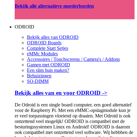
Bekijk alle alternatieve moederborden
ODROID
Bekijk alles van ODROID
ODROID Boards
Complete Start Setjes
eMMc Modules
Accessoires / Touchscreens / Camera's / Addons
Gamen met ODROID
Een slim huis maken?
Behuizingen
SO-DIMM
Bekijk alles van en voor ODROID ->
De Odroid is een single board computer, een goed alternatief
voor de Raspberry Pi. Met een eMMC-opslagmodule kun je
er veel toepassingen vloeiend op draaien. Met Odroid is ook
ontzettend veel mogelijk! ODROID is compatibel met de
besturingssystemen Linux en Android! ODROID is daarom
ook compatibel met ontzettend veel software. Wij hebbben de