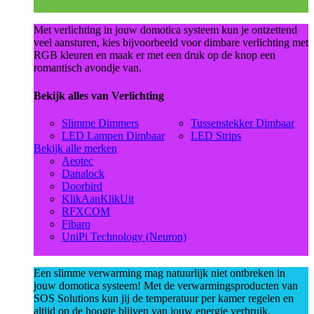
Met verlichting in jouw domotica systeem kun je ontzettend
veel aansturen, kies bijvoorbeeld voor dimbare verlichting met
RGB kleuren en maak er met een druk op de knop een
romantisch avondje van.
Bekijk alles van Verlichting
Slimme Dimmers
Tussenstekker Dimbaar
LED Lampen Dimbaar
LED Strips
Bekijk alle merken
Aeotec
Danalock
Doorbird
KlikAanKlikUit
RFXCOM
Fibaro
UniPi Technology (Neuron)
Een slimme verwarming mag natuurlijk niet ontbreken in
jouw domotica systeem! Met de verwarmingsproducten van
SOS Solutions kun jij de temperatuur per kamer regelen en
altijd op de hoogte blijven van jouw energie verbruik.