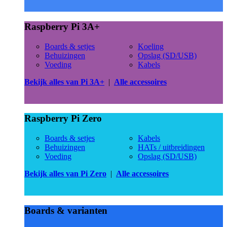
Raspberry Pi 3A+
Boards & setjes
Koeling
Behuizingen
Opslag (SD/USB)
Voeding
Kabels
Bekijk alles van Pi 3A+
|
Alle accessoires
Raspberry Pi Zero
Boards & setjes
Kabels
Behuizingen
HATs / uitbreidingen
Voeding
Opslag (SD/USB)
Bekijk alles van Pi Zero
|
Alle accessoires
Boards & varianten