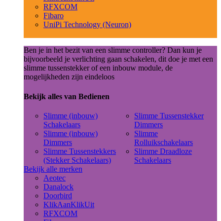
RFXCOM
Fibaro
UniPi Technology (Neuron)
Ben je in het bezit van een slimme controller? Dan kun je
bijvoorbeeld je verlichting gaan schakelen, dit doe je met een
slimme tussenstekker of een inbouw module, de
mogelijkheden zijn eindeloos
Bekijk alles van Bedienen
Slimme (inbouw)
Slimme Tussenstekker
Schakelaars
Dimmers
Slimme (inbouw)
Slimme
Dimmers
Rolluikschakelaars
Slimme Tussenstekkers
Slimme Draadloze
(Stekker Schakelaars)
Schakelaars
Bekijk alle merken
Aeotec
Danalock
Doorbird
KlikAanKlikUit
RFXCOM