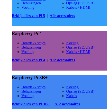
Behuizingen
Opslag (SD/USB)
Voeding
Kabels / HDMI
Bekijk alles van Pi 5
|
Alle accessoires
Raspberry Pi 4
Boards & setjes
Koeling
Behuizingen
Opslag (SD/USB)
Voeding
Kabels / HDMI
Bekijk alles van Pi 4
|
Alle accessoires
Raspberry Pi 3B+
Boards & setjes
Koeling
Behuizingen
Opslag (SD/USB)
Voeding
Kabels
Bekijk alles van Pi 3B+
|
Alle accessoires