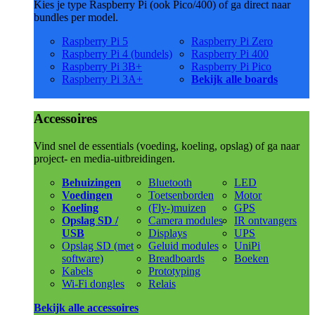
Kies je type Raspberry Pi (ook Pico/400) of ga direct naar
bundles per model.
Raspberry Pi 5
Raspberry Pi Zero
Raspberry Pi 4 (bundels)
Raspberry Pi 400
Raspberry Pi 3B+
Raspberry Pi Pico
Raspberry Pi 3A+
Bekijk alle boards
Accessoires
Vind snel de essentials (voeding, koeling, opslag) of ga naar
project- en media-uitbreidingen.
Behuizingen
Bluetooth
LED
Voedingen
Toetsenborden
Motor
Koeling
(Fly-)muizen
GPS
Opslag SD /
Camera modules
IR ontvangers
USB
Displays
UPS
Opslag SD (met
Geluid modules
UniPi
software)
Breadboards
Boeken
Kabels
Prototyping
Wi-Fi dongles
Relais
Bekijk alle accessoires