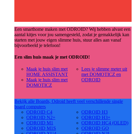
Een smarthome maken met ODROID? Wij hebben alvast een
aantal kitjes voor jou samengesteld, zodat je gemakkelijk kan
starten met jouw eigen slimme huis, stuur alles aan vanaf
bijvoorbeeld je telefoon!
Een slim huis maak je met ODROID!
Maak je huis slim met
Lees je slimme meter uit
HOME ASSISTANT
met DOMOTICZ en
Maak je huis slim met
ODROID
DOMOTICZ
Bekijk alle Boards, Odroid heeft veel verschillende single
board computers
ODROID C4
ODROID H3
ODROID N2+
ODROID H3+
ODROID M1
ODROID HC4 (OLED)
ODROID M1S
ODROID GO
ODROID XU4
ODROID N2L