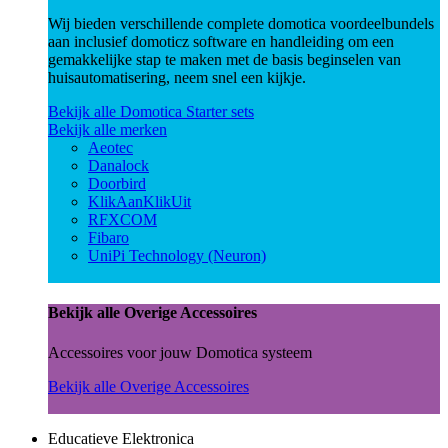
Wij bieden verschillende complete domotica voordeelbundels
aan inclusief domoticz software en handleiding om een
gemakkelijke stap te maken met de basis beginselen van
huisautomatisering, neem snel een kijkje.
Bekijk alle Domotica Starter sets
Bekijk alle merken
Aeotec
Danalock
Doorbird
KlikAanKlikUit
RFXCOM
Fibaro
UniPi Technology (Neuron)
Bekijk alle Overige Accessoires
Accessoires voor jouw Domotica systeem
Bekijk alle Overige Accessoires
Educatieve Elektronica