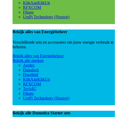
KlikAanKlikUit
RFXCOM
Fibaro
UniPi Technology (Neuron)
Bekijk alles van Energiebeheer
Verschillende sets en accessoires om jouw energie verbruik te
beheren.
Bekijk alles van Energiebeheer
Bekijk alle merken
Aeotec
Danalock
Doorbird
KlikAanKlikUit
RFXCOM
Tech4U
Fibaro
UniPi Technology (Neuron)
Bekijk alle Domotica Starter sets