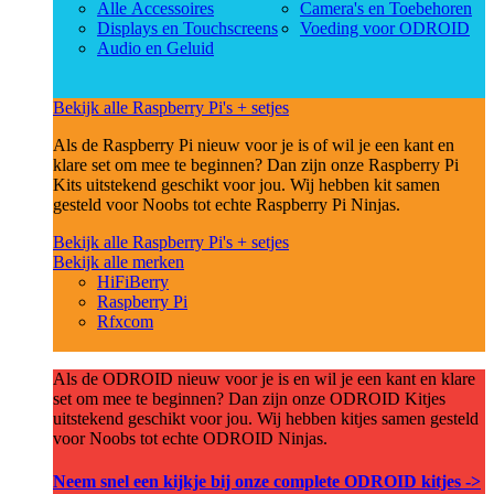
Alle Accessoires
Camera's en Toebehoren
Displays en Touchscreens
Voeding voor ODROID
Audio en Geluid
Bekijk alle Raspberry Pi's + setjes
Als de Raspberry Pi nieuw voor je is of wil je een kant en
klare set om mee te beginnen? Dan zijn onze Raspberry Pi
Kits uitstekend geschikt voor jou. Wij hebben kit samen
gesteld voor Noobs tot echte Raspberry Pi Ninjas.
Bekijk alle Raspberry Pi's + setjes
Bekijk alle merken
HiFiBerry
Raspberry Pi
Rfxcom
Als de ODROID nieuw voor je is en wil je een kant en klare
set om mee te beginnen? Dan zijn onze ODROID Kitjes
uitstekend geschikt voor jou. Wij hebben kitjes samen gesteld
voor Noobs tot echte ODROID Ninjas.
Neem snel een kijkje bij onze complete ODROID kitjes ->