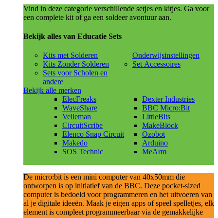
Vind in deze categorie verschillende setjes en kitjes. Ga voor
een complete kit of ga een soldeer avontuur aan.
Bekijk alles van Educatie Sets
Kits met Solderen
Onderwijsinstellingen
Kits Zonder Solderen
Set Accessoires
Sets voor Scholen en
andere
Bekijk alle merken
ElecFreaks
Dexter Industries
WaveShare
BBC Micro:Bit
Velleman
LittleBits
CircuitScribe
MakeBlock
Elenco Snap Circuit
Ozobot
Makedo
Arduino
SOS Technic
MeArm
De micro:bit is een mini computer van 40x50mm die
ontworpen is op initiatief van de BBC. Deze pocket-sized
computer is bedoeld voor programmeren en het uitvoeren van
al je digitale ideeën. Maak je eigen apps of speel spelletjes, elk
element is compleet programmeerbaar via de gemakkelijke