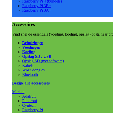
Raspberry Pi 4 (bundels)
Raspberry Pi 3B+
Raspberry Pi 3A+
Accessoires
Vind snel de essentials (voeding, koeling, opslag) of ga naar pr
Behuizingen
Voedingen
Koeling
Opslag SD / USB
Opslag SD (met software)
Kabels
Wi-Fi dongles
Bluetooth
Bekijk alle accessoires
Merken
Adafruit
Pimoroni
Cyntech
Raspberry Pi