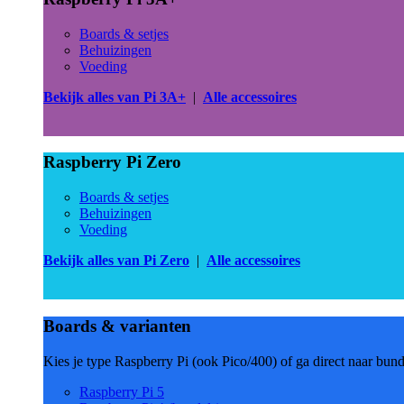
Boards & setjes
Behuizingen
Voeding
Bekijk alles van Pi 3A+
|
Alle accessoires
Raspberry Pi Zero
Boards & setjes
Behuizingen
Voeding
Bekijk alles van Pi Zero
|
Alle accessoires
Boards & varianten
Kies je type Raspberry Pi (ook Pico/400) of ga direct naar bun
Raspberry Pi 5