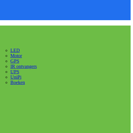
LED
Motor
GPS
IR ontvangers
UPS
UniPi
Boeken