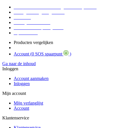
Voor 16:30 Besteld = Morgen in huis (werkdag)
90 dagen niet goed geld terug
Educatief
Zakelijke Voordelen
SOS Member spaarsysteem
Tips / BLOG
Producten vergelijken
Account (
0 SOS spaarpunt
)
Ga naar de inhoud
Inloggen
Account aanmaken
Inloggen
Mijn account
Mijn verlanglijst
Account
Klantenservice
Klantenservice