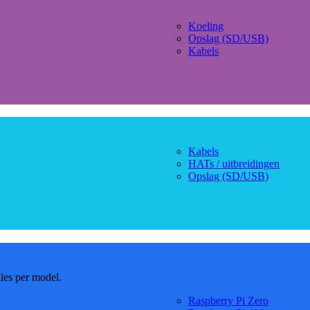
Koeling
Opslag (SD/USB)
Kabels
Kabels
HATs / uitbreidingen
Opslag (SD/USB)
dles per model.
Raspberry Pi Zero