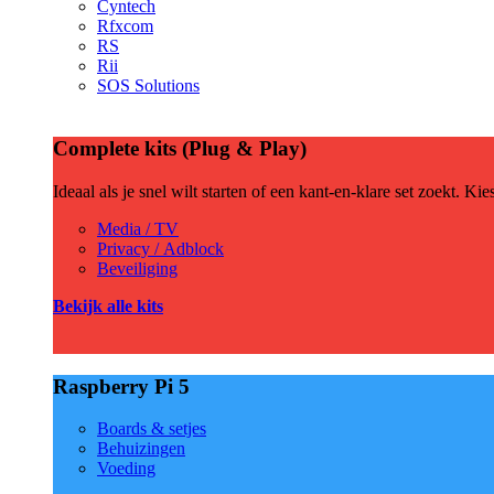
Cyntech
Rfxcom
RS
Rii
SOS Solutions
Complete kits (Plug & Play)
Ideaal als je snel wilt starten of een kant-en-klare set zoekt. Ki
Media / TV
Privacy / Adblock
Beveiliging
Bekijk alle kits
Raspberry Pi 5
Boards & setjes
Behuizingen
Voeding