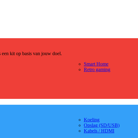
es een kit op basis van jouw doel.
Smart Home
Retro gaming
Koeling
Opslag (SD/USB)
Kabels / HDMI