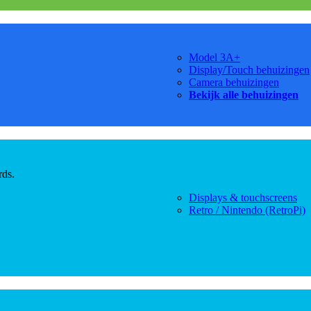
Model 3A+
Display/Touch behuizingen
Camera behuizingen
Bekijk alle behuizingen
rds.
Displays & touchscreens
Retro / Nintendo (RetroPi)