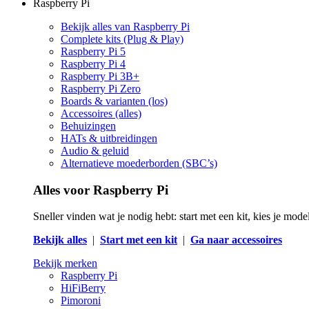
Raspberry Pi
Bekijk alles van Raspberry Pi
Complete kits (Plug & Play)
Raspberry Pi 5
Raspberry Pi 4
Raspberry Pi 3B+
Raspberry Pi Zero
Boards & varianten (los)
Accessoires (alles)
Behuizingen
HATs & uitbreidingen
Audio & geluid
Alternatieve moederborden (SBC’s)
Alles voor Raspberry Pi
Sneller vinden wat je nodig hebt: start met een kit, kies je mod
Bekijk alles
|
Start met een kit
|
Ga naar accessoires
Bekijk merken
Raspberry Pi
HiFiBerry
Pimoroni