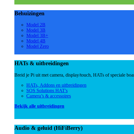
Behuizingen
Model 2B
Model 3B
Model 3B+
Model 4B
Model Zero
HATs & uitbreidingen
Breid je Pi uit met camera, display/touch, HATs of speciale boa
HATs, Addons en uitbreidingen
SOS Solutions HAT's
Camera’s & accessoires
Bekijk alle uitbreidingen
Audio & geluid (HiFiBerry)