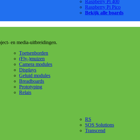
Raspberry Pi 400
Raspberry Pi Pico
Bekijk alle boards
oject- en media-uitbreidingen.
Toetsenborden
(Fly-)muizen
Camera modules
Displays
Geluid modules
Breadboards
Prototyping
Relais
RS
SOS Solutions
Transcend