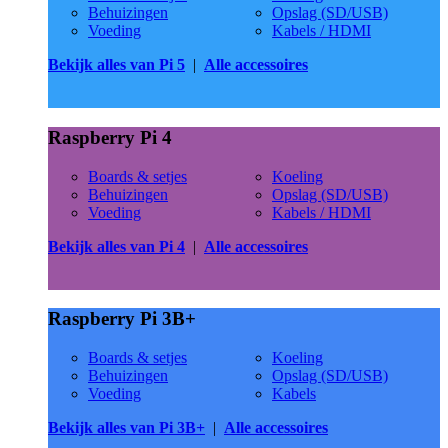
Behuizingen
Opslag (SD/USB)
Voeding
Kabels / HDMI
Bekijk alles van Pi 5
|
Alle accessoires
Raspberry Pi 4
Boards & setjes
Koeling
Behuizingen
Opslag (SD/USB)
Voeding
Kabels / HDMI
Bekijk alles van Pi 4
|
Alle accessoires
Raspberry Pi 3B+
Boards & setjes
Koeling
Behuizingen
Opslag (SD/USB)
Voeding
Kabels
Bekijk alles van Pi 3B+
|
Alle accessoires