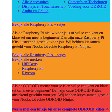
Alle Accessoires
Camera's en Toebehoren
Displays en Touchscreens
Voeding voor ODROID
Audio en Geluid
Bekijk alle Raspberry Pi's + setjes
Als de Raspberry Pi nieuw voor je is of wil je een kant en
klare set om mee te beginnen? Dan zijn onze Raspberry Pi
Kits uitstekend geschikt voor jou. Wij hebben kit samen
gesteld voor Noobs tot echte Raspberry Pi Ninjas.
Bekijk alle Raspberry Pi's + setjes
Bekijk alle merken
HiFiBerry
Raspberry Pi
Rfxcom
Als de ODROID nieuw voor je is en wil je een kant en klare
set om mee te beginnen? Dan zijn onze ODROID Kitjes
uitstekend geschikt voor jou. Wij hebben kitjes samen gesteld
voor Noobs tot echte ODROID Ninjas.
Neem snel een kijkje bij onze complete ODROID kitjes ->