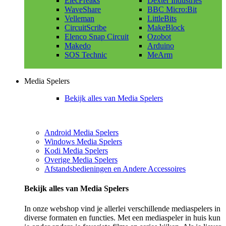
ElecFreaks
Dexter Industries
WaveShare
BBC Micro:Bit
Velleman
LittleBits
CircuitScribe
MakeBlock
Elenco Snap Circuit
Ozobot
Makedo
Arduino
SOS Technic
MeArm
Media Spelers
Bekijk alles van Media Spelers
Android Media Spelers
Windows Media Spelers
Kodi Media Spelers
Overige Media Spelers
Afstandsbedieningen en Andere Accessoires
Bekijk alles van Media Spelers
In onze webshop vind je allerlei verschillende mediaspelers in
diverse formaten en functies. Met een mediaspeler in huis kun