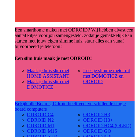
Een smarthome maken met ODROID? Wij hebben alvast een
aantal kitjes voor jou samengesteld, zodat je gemakkelijk kan
starten met jouw eigen slimme huis, stuur alles aan vanaf
bijvoorbeeld je telefoon!
Een slim huis maak je met ODROID!
Maak je huis slim met
Lees je slimme meter uit
HOME ASSISTANT
met DOMOTICZ en
Maak je huis slim met
ODROID
DOMOTICZ
Bekijk alle Boards, Odroid heeft veel verschillende single
board computers
ODROID C4
ODROID H3
ODROID N2+
ODROID H3+
ODROID M1
ODROID HC4 (OLED)
ODROID M1S
ODROID GO
ODROID XU4
ODROID N2L