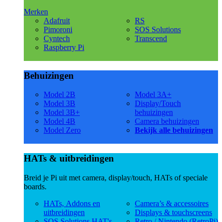
Merken
Adafruit
RS
Pimoroni
SOS Solutions
Cyntech
Transcend
Raspberry Pi
Behuizingen
Model 2B
Model 3A+
Model 3B
Display/Touch
Model 3B+
behuizingen
Model 4B
Camera behuizingen
Model Zero
Bekijk alle behuizingen
HATs & uitbreidingen
Breid je Pi uit met camera, display/touch, HATs of speciale
boards.
HATs, Addons en
Camera’s & accessoires
uitbreidingen
Displays & touchscreens
SOS Solutions HAT's
Retro / Nintendo (RetroPi)