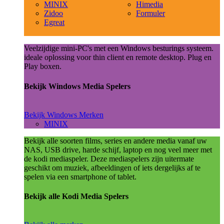
MINIX
Himedia
Zidoo
Formuler
Egreat
Veelzijdige mini-PC's met een Windows besturings systeem.
ideale oplossing voor thin client en remote desktop. Plug en
Play boxen.
Bekijk Windows Media Spelers
Bekijk Windows Merken
MINIX
Bekijk alle soorten films, series en andere media vanaf uw
NAS, USB drive, harde schijf, laptop en nog veel meer met
de kodi mediaspeler. Deze mediaspelers zijn uitermate
geschikt om muziek, afbeeldingen of iets dergelijks af te
spelen via een smartphone of tablet.
Bekijk alle Kodi Media Spelers