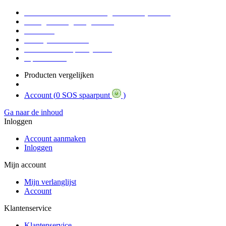
Voor 16:30 Besteld = Morgen in huis (werkdag)
90 dagen niet goed geld terug
Educatief
Zakelijke Voordelen
SOS Member spaarsysteem
Tips / BLOG
Producten vergelijken
Account (
0 SOS spaarpunt
)
Ga naar de inhoud
Inloggen
Account aanmaken
Inloggen
Mijn account
Mijn verlanglijst
Account
Klantenservice
Klantenservice