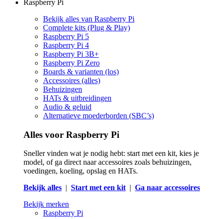
Raspberry Pi
Bekijk alles van Raspberry Pi
Complete kits (Plug & Play)
Raspberry Pi 5
Raspberry Pi 4
Raspberry Pi 3B+
Raspberry Pi Zero
Boards & varianten (los)
Accessoires (alles)
Behuizingen
HATs & uitbreidingen
Audio & geluid
Alternatieve moederborden (SBC’s)
Alles voor Raspberry Pi
Sneller vinden wat je nodig hebt: start met een kit, kies je
model, of ga direct naar accessoires zoals behuizingen,
voedingen, koeling, opslag en HATs.
Bekijk alles
|
Start met een kit
|
Ga naar accessoires
Bekijk merken
Raspberry Pi