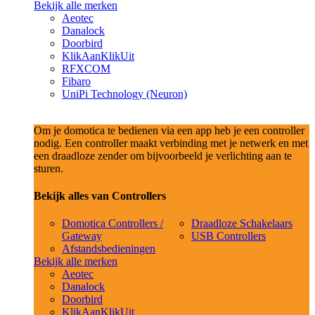
Bekijk alle merken
Aeotec
Danalock
Doorbird
KlikAanKlikUit
RFXCOM
Fibaro
UniPi Technology (Neuron)
Om je domotica te bedienen via een app heb je een controller
nodig. Een controller maakt verbinding met je netwerk en met
een draadloze zender om bijvoorbeeld je verlichting aan te
sturen.
Bekijk alles van Controllers
Domotica Controllers /
Draadloze Schakelaars
Gateway
USB Controllers
Afstandsbedieningen
Bekijk alle merken
Aeotec
Danalock
Doorbird
KlikAanKlikUit