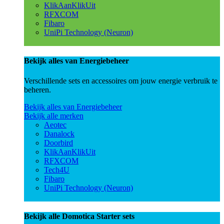
KlikAanKlikUit
RFXCOM
Fibaro
UniPi Technology (Neuron)
Bekijk alles van Energiebeheer
Verschillende sets en accessoires om jouw energie verbruik te
beheren.
Bekijk alles van Energiebeheer
Bekijk alle merken
Aeotec
Danalock
Doorbird
KlikAanKlikUit
RFXCOM
Tech4U
Fibaro
UniPi Technology (Neuron)
Bekijk alle Domotica Starter sets