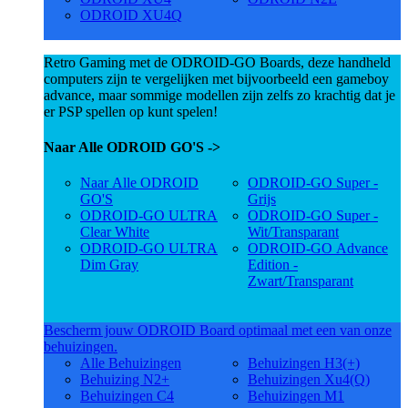
ODROID XU4Q
Retro Gaming met de ODROID-GO Boards, deze handheld
computers zijn te vergelijken met bijvoorbeeld een gameboy
advance, maar sommige modellen zijn zelfs zo krachtig dat je
er PSP spellen op kunt spelen!
Naar Alle ODROID GO'S ->
Naar Alle ODROID
ODROID-GO Super -
GO'S
Grijs
ODROID-GO ULTRA
ODROID-GO Super -
Clear White
Wit/Transparant
ODROID-GO ULTRA
ODROID-GO Advance
Dim Gray
Edition -
Zwart/Transparant
Bescherm jouw ODROID Board optimaal met een van onze
behuizingen.
Alle Behuizingen
Behuizingen H3(+)
Behuizing N2+
Behuizingen Xu4(Q)
Behuizingen C4
Behuizingen M1