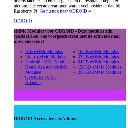
boards laten testen en zelf getest, en de resultaten liegen er
niet om, alle eerste ervaringen waren veel positiever dan bij
Raspberry Pi!
Ga nu nog naar ODROID ->
ODROID
eMMc Modules voor ODROID - Deze modules zijn
speciaal door ons voorgeschreven met de software naar
jouw voorkeur!
Alle eMMc Modules
16GB eMMc Modules
Linux eMMc Modules
32GB eMMc Modules
Android eMMc Modules
64GB eMMc Modules
Home Assistant eMMc
128GB eMMc Modules
Modules
256GB eMMc Modules
ODROID eMMc
Adapters
ODROID Accessoires en Addons