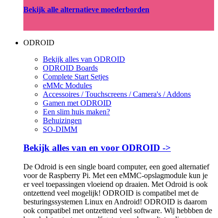
Bekijk alle alternatieve moederborden
ODROID
Bekijk alles van ODROID
ODROID Boards
Complete Start Setjes
eMMc Modules
Accessoires / Touchscreens / Camera's / Addons
Gamen met ODROID
Een slim huis maken?
Behuizingen
SO-DIMM
Bekijk alles van en voor ODROID ->
De Odroid is een single board computer, een goed alternatief
voor de Raspberry Pi. Met een eMMC-opslagmodule kun je
er veel toepassingen vloeiend op draaien. Met Odroid is ook
ontzettend veel mogelijk! ODROID is compatibel met de
besturingssystemen Linux en Android! ODROID is daarom
ook compatibel met ontzettend veel software. Wij hebbben de