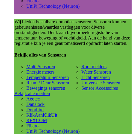
Fibaro
UniPi Technology (Neuron)
Wij bieden betaalbare domotica sensoren. Sensoren kunnen
gebeurtenissen/waardes vastleggen voor diverse
omstandigheden. Denk aan bijvoorbeeld registratie van
temperatuur, beweging of vochtigheid. Aan de hand van deze
registratie kun je een geautomatiseerd opdracht laten starten.
Bekijk alles van Sensoren
Multi Sensoren
Rookmelders
Energie meters
Water Sensoren
Temperatuur Sensoren
Licht Sensoren
Raam / Deur Sensoren
Universele Sensoren
Bewegings sensoren
Sensor Accessoires
Bekijk alle merken
Aeotec
Danalock
Doorbird
KlikAanKlikUit
RFXCOM
Fibaro
UniPi Technology (Neuron)