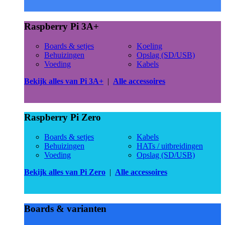
Raspberry Pi 3A+
Boards & setjes
Koeling
Behuizingen
Opslag (SD/USB)
Voeding
Kabels
Bekijk alles van Pi 3A+
|
Alle accessoires
Raspberry Pi Zero
Boards & setjes
Kabels
Behuizingen
HATs / uitbreidingen
Voeding
Opslag (SD/USB)
Bekijk alles van Pi Zero
|
Alle accessoires
Boards & varianten