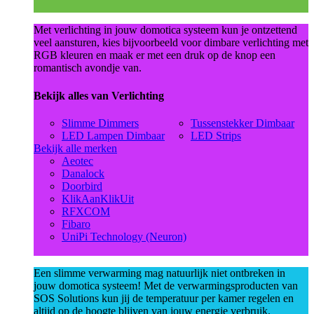
Met verlichting in jouw domotica systeem kun je ontzettend
veel aansturen, kies bijvoorbeeld voor dimbare verlichting met
RGB kleuren en maak er met een druk op de knop een
romantisch avondje van.
Bekijk alles van Verlichting
Slimme Dimmers
Tussenstekker Dimbaar
LED Lampen Dimbaar
LED Strips
Bekijk alle merken
Aeotec
Danalock
Doorbird
KlikAanKlikUit
RFXCOM
Fibaro
UniPi Technology (Neuron)
Een slimme verwarming mag natuurlijk niet ontbreken in
jouw domotica systeem! Met de verwarmingsproducten van
SOS Solutions kun jij de temperatuur per kamer regelen en
altijd op de hoogte blijven van jouw energie verbruik.