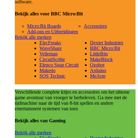
software.
Bekijk alles voor BBC Micro:Bit
Micro:Bit Boards
Accessoires
Add-ons en Uitbreidingen
Bekijk alle merken
ElecFreaks
Dexter Industries
WaveShare
BBC Micro:Bit
Velleman
LittleBits
CircuitScribe
MakeBlock
Elenco Snap Circuit
Ozobot
Makedo
Arduino
SOS Technic
MeArm
Verschillende complete kitjes en accessoires om het ultieme
game avontuur van vroeger te herbeleven. Ga mee met de
tijdmachine naar de tijd van 8-bit spellen en andere
entertainment systemen van toen
Bekijk alles van Gaming
Bekijk alle merken