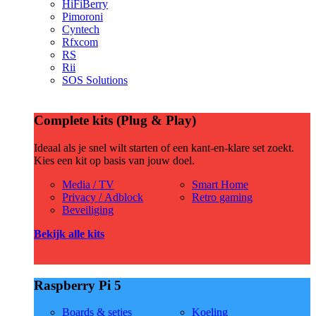
HiFiBerry
Pimoroni
Cyntech
Rfxcom
RS
Rii
SOS Solutions
Complete kits (Plug & Play)
Ideaal als je snel wilt starten of een kant-en-klare set zoekt.
Kies een kit op basis van jouw doel.
Media / TV
Smart Home
Privacy / Adblock
Retro gaming
Beveiliging
Bekijk alle kits
Raspberry Pi 5
Boards & setjes
Koeling