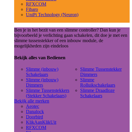
RFXCOM
Fibaro
UniPi Technology (Neuron)
Ben je in het bezit van een slimme controller? Dan kun je
bijvoorbeeld je verlichting gaan schakelen, dit doe je met een
slimme tussenstekker of een inbouw module, de
mogelijkheden zijn eindeloos
Bekijk alles van Bedienen
Slimme (inbouw)
Slimme Tussenstekker
Schakelaars
Dimmers
Slimme (inbouw)
Slimme
Dimmers
Rolluikschakelaars
Slimme Tussenstekkers
Slimme Draadloze
(Stekker Schakelaars)
Schakelaars
Bekijk alle merken
Aeotec
Danalock
Doorbird
KlikAanKlikUit
RFXCOM