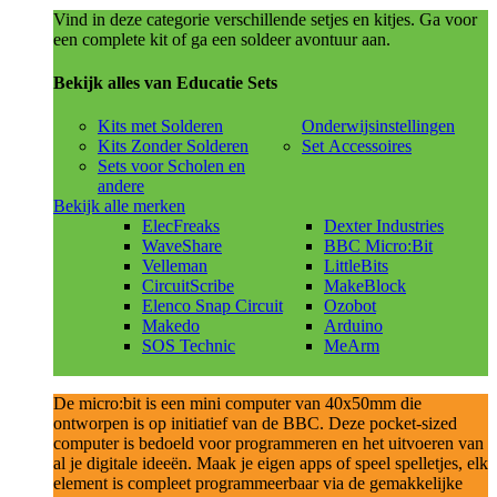
Vind in deze categorie verschillende setjes en kitjes. Ga voor
een complete kit of ga een soldeer avontuur aan.
Bekijk alles van Educatie Sets
Kits met Solderen
Onderwijsinstellingen
Kits Zonder Solderen
Set Accessoires
Sets voor Scholen en
andere
Bekijk alle merken
ElecFreaks
Dexter Industries
WaveShare
BBC Micro:Bit
Velleman
LittleBits
CircuitScribe
MakeBlock
Elenco Snap Circuit
Ozobot
Makedo
Arduino
SOS Technic
MeArm
De micro:bit is een mini computer van 40x50mm die
ontworpen is op initiatief van de BBC. Deze pocket-sized
computer is bedoeld voor programmeren en het uitvoeren van
al je digitale ideeën. Maak je eigen apps of speel spelletjes, elk
element is compleet programmeerbaar via de gemakkelijke