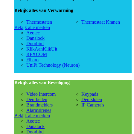
Bekijk alles van Verwarming
Thermostaten
Thermostaat Kranen
Bekijk alle merken
Aeotec
Danalock
Doorbird
KlikAanKlikUit
RFXCOM
Fibaro
UniPi Technology (Neuron)
Bekijk alles van Beveiliging
Video Intercom
Keypads
Deurbellen
Deursloten
Brandmelders
IP Camera's
Alarmsirenes
Bekijk alle merken
Aeotec
Danalock
Doorbird