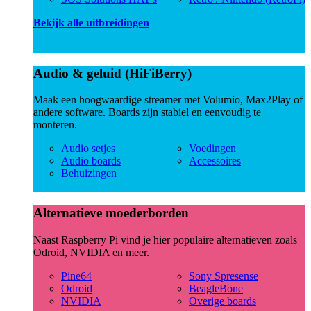
Bekijk alle uitbreidingen
Audio & geluid (HiFiBerry)
Maak een hoogwaardige streamer met Volumio, Max2Play of
andere software. Boards zijn stabiel en eenvoudig te
monteren.
Audio setjes
Voedingen
Audio boards
Accessoires
Behuizingen
Alternatieve moederborden
Naast Raspberry Pi vind je hier populaire alternatieven zoals
Odroid, NVIDIA en meer.
Pine64
Sony Spresense
Odroid
BeagleBone
NVIDIA
Overige boards