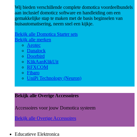
Wij bieden verschillende complete domotica voordeelbundels
aan inclusief domoticz software en handleiding om een
gemakkelijke stap te maken met de basis beginselen van
huisautomatisering, neem snel een kijkje.
Bekijk alle Domotica Starter sets
Bekijk alle merken
Aeotec
Danalock
Doorbird
KlikAanKlikUit
RFXCOM
Fibaro
UniPi Technology (Neuron)
Bekijk alle Overige Accessoires
Accessoires voor jouw Domotica systeem
Bekijk alle Overige Accessoires
Educatieve Elektronica