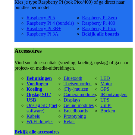
Kies je type Raspberry Pi (ook Pico/400) of ga direct naar
bundles per model.
Raspberry Pi 5
Raspberry Pi Zero
Raspberry Pi 4 (bundels)
Raspberry Pi 400
Raspberry Pi 3B+
Raspberry Pi Pico
Raspberry Pi 3A+
Bekijk alle boards
Accessoires
Vind snel de essentials (voeding, koeling, opslag) of ga naar
project- en media-uitbreidingen.
Behuizingen
Bluetooth
LED
Voedingen
Toetsenborden
Motor
Koeling
(Fly-)muizen
GPS
Opslag SD /
Camera modules
IR ontvangers
USB
Displays
UPS
Opslag SD (met
Geluid modules
UniPi
software)
Breadboards
Boeken
Kabels
Prototyping
Wi-Fi dongles
Relais
Bekijk alle accessoires