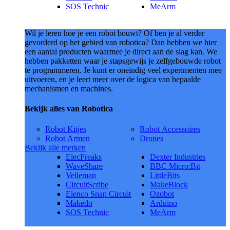
SOS Technic
MeArm
Wil je leren hoe je een robot bouwt? Of ben je al verder
gevorderd op het gebied van robotica? Dan hebben we hier
een aantal producten waarmee je direct aan de slag kan. We
hebben pakketten waar je stapsgewijs je zelfgebouwde robot
te programmeren. Je kunt er oneindig veel experimenten mee
uitvoeren, en je leert meer over de logica van bepaalde
mechanismen en machines.
Bekijk alles van Robotica
Robot Kitjes
Robot Accessoires
Robot Armen
Drones
Bekijk alle merken
ElecFreaks
Dexter Industries
WaveShare
BBC Micro:Bit
Velleman
LittleBits
CircuitScribe
MakeBlock
Elenco Snap Circuit
Ozobot
Makedo
Arduino
SOS Technic
MeArm