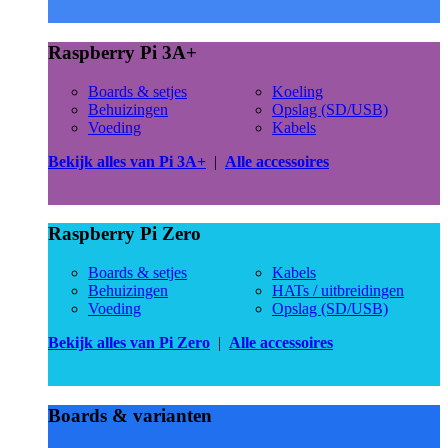
Raspberry Pi 3A+
Boards & setjes
Koeling
Behuizingen
Opslag (SD/USB)
Voeding
Kabels
Bekijk alles van Pi 3A+
|
Alle accessoires
Raspberry Pi Zero
Boards & setjes
Kabels
Behuizingen
HATs / uitbreidingen
Voeding
Opslag (SD/USB)
Bekijk alles van Pi Zero
|
Alle accessoires
Boards & varianten