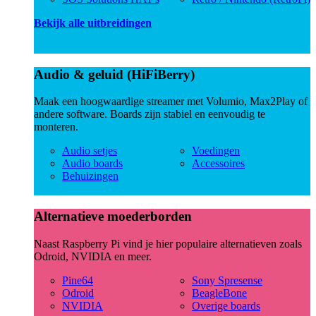
Bekijk alle uitbreidingen
Audio & geluid (HiFiBerry)
Maak een hoogwaardige streamer met Volumio, Max2Play of
andere software. Boards zijn stabiel en eenvoudig te
monteren.
Audio setjes
Voedingen
Audio boards
Accessoires
Behuizingen
Alternatieve moederborden
Naast Raspberry Pi vind je hier populaire alternatieven zoals
Odroid, NVIDIA en meer.
Pine64
Sony Spresense
Odroid
BeagleBone
NVIDIA
Overige boards