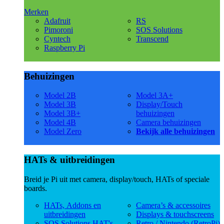
Merken
Adafruit
RS
Pimoroni
SOS Solutions
Cyntech
Transcend
Raspberry Pi
Behuizingen
Model 2B
Model 3A+
Model 3B
Display/Touch
Model 3B+
behuizingen
Model 4B
Camera behuizingen
Model Zero
Bekijk alle behuizingen
HATs & uitbreidingen
Breid je Pi uit met camera, display/touch, HATs of speciale
boards.
HATs, Addons en
Camera’s & accessoires
uitbreidingen
Displays & touchscreens
SOS Solutions HAT's
Retro / Nintendo (RetroPi)