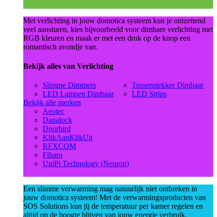
Met verlichting in jouw domotica systeem kun je ontzettend
veel aansturen, kies bijvoorbeeld voor dimbare verlichting met
RGB kleuren en maak er met een druk op de knop een
romantisch avondje van.
Bekijk alles van Verlichting
Slimme Dimmers
Tussenstekker Dimbaar
LED Lampen Dimbaar
LED Strips
Bekijk alle merken
Aeotec
Danalock
Doorbird
KlikAanKlikUit
RFXCOM
Fibaro
UniPi Technology (Neuron)
Een slimme verwarming mag natuurlijk niet ontbreken in
jouw domotica systeem! Met de verwarmingsproducten van
SOS Solutions kun jij de temperatuur per kamer regelen en
altijd op de hoogte blijven van jouw energie verbruik.