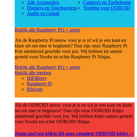
Alle Accessoires
Camera's en Toebehoren
Displays en Touchscreens
Voeding voor ODROID
Audio en Geluid
Bekijk alle Raspberry Pi's + setjes
Als de Raspberry Pi nieuw voor je is of wil je een kant en
klare set om mee te beginnen? Dan zijn onze Raspberry Pi
Kits uitstekend geschikt voor jou. Wij hebben kit samen
gesteld voor Noobs tot echte Raspberry Pi Ninjas.
Bekijk alle Raspberry Pi's + setjes
Bekijk alle merken
HiFiBerry
Raspberry Pi
Rfxcom
Als de ODROID nieuw voor je is en wil je een kant en klare
set om mee te beginnen? Dan zijn onze ODROID Kitjes
uitstekend geschikt voor jou. Wij hebben kitjes samen gesteld
voor Noobs tot echte ODROID Ninjas.
Neem snel een kijkje bij onze complete ODROID kitjes ->