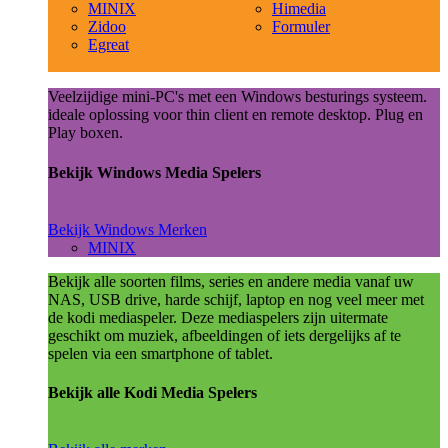
MINIX
Himedia
Zidoo
Formuler
Egreat
Veelzijdige mini-PC's met een Windows besturings systeem.
ideale oplossing voor thin client en remote desktop. Plug en
Play boxen.
Bekijk Windows Media Spelers
Bekijk Windows Merken
MINIX
Bekijk alle soorten films, series en andere media vanaf uw
NAS, USB drive, harde schijf, laptop en nog veel meer met
de kodi mediaspeler. Deze mediaspelers zijn uitermate
geschikt om muziek, afbeeldingen of iets dergelijks af te
spelen via een smartphone of tablet.
Bekijk alle Kodi Media Spelers