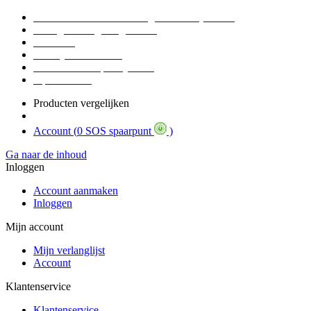
Voor 16:30 Besteld = Morgen in huis (werkdag)
90 dagen niet goed geld terug
Educatief
Zakelijke Voordelen
SOS Member spaarsysteem
Tips / BLOG
Producten vergelijken
Account (
0 SOS spaarpunt
)
Ga naar de inhoud
Inloggen
Account aanmaken
Inloggen
Mijn account
Mijn verlanglijst
Account
Klantenservice
Klantenservice