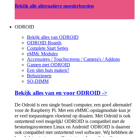
Bekijk alle alternatieve moederborden
ODROID
Bekijk alles van ODROID
ODROID Boards
Complete Start Setjes
eMMc Modules
Accessoires / Touchscreens / Camera's / Addons
Gamen met ODROID
Een slim huis maken?
Behuizingen
SO-DIMM
Bekijk alles van en voor ODROID ->
De Odroid is een single board computer, een goed alternatief
voor de Raspberry Pi. Met een eMMC-opslagmodule kun je
er veel toepassingen vloeiend op draaien. Met Odroid is ook
ontzettend veel mogelijk! ODROID is compatibel met de
besturingssystemen Linux en Android! ODROID is daarom
ook compatibel met ontzettend veel software. Wij hebbben de