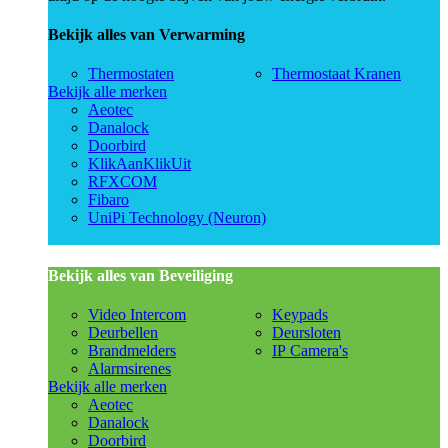
Bekijk alles van Verwarming
Thermostaten
Thermostaat Kranen
Bekijk alle merken
Aeotec
Danalock
Doorbird
KlikAanKlikUit
RFXCOM
Fibaro
UniPi Technology (Neuron)
Bekijk alles van Beveiliging
Video Intercom
Keypads
Deurbellen
Deursloten
Brandmelders
IP Camera's
Alarmsirenes
Bekijk alle merken
Aeotec
Danalock
Doorbird