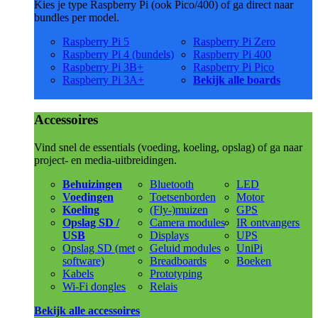
Kies je type Raspberry Pi (ook Pico/400) of ga direct naar
bundles per model.
Raspberry Pi 5
Raspberry Pi Zero
Raspberry Pi 4 (bundels)
Raspberry Pi 400
Raspberry Pi 3B+
Raspberry Pi Pico
Raspberry Pi 3A+
Bekijk alle boards
Accessoires
Vind snel de essentials (voeding, koeling, opslag) of ga naar
project- en media-uitbreidingen.
Behuizingen
Bluetooth
LED
Voedingen
Toetsenborden
Motor
Koeling
(Fly-)muizen
GPS
Opslag SD /
Camera modules
IR ontvangers
USB
Displays
UPS
Opslag SD (met
Geluid modules
UniPi
software)
Breadboards
Boeken
Kabels
Prototyping
Wi-Fi dongles
Relais
Bekijk alle accessoires