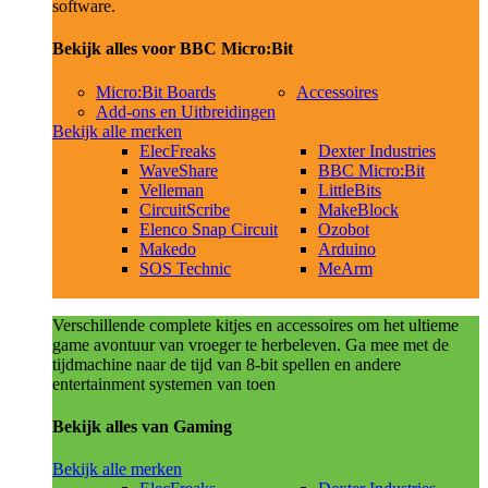
software.
Bekijk alles voor BBC Micro:Bit
Micro:Bit Boards
Accessoires
Add-ons en Uitbreidingen
Bekijk alle merken
ElecFreaks
Dexter Industries
WaveShare
BBC Micro:Bit
Velleman
LittleBits
CircuitScribe
MakeBlock
Elenco Snap Circuit
Ozobot
Makedo
Arduino
SOS Technic
MeArm
Verschillende complete kitjes en accessoires om het ultieme
game avontuur van vroeger te herbeleven. Ga mee met de
tijdmachine naar de tijd van 8-bit spellen en andere
entertainment systemen van toen
Bekijk alles van Gaming
Bekijk alle merken