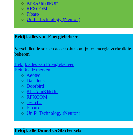
KlikAanKlikUit
RFXCOM
Fibaro
UniPi Technology (Neuron)
Bekijk alles van Energiebeheer
Verschillende sets en accessoires om jouw energie verbruik te
beheren.
Bekijk alles van Energiebeheer
Bekijk alle merken
Aeotec
Danalock
Doorbird
KlikAanKlikUit
RFXCOM
Tech4U
Fibaro
UniPi Technology (Neuron)
Bekijk alle Domotica Starter sets