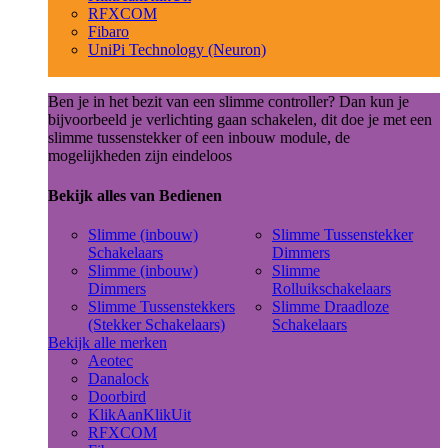
RFXCOM
Fibaro
UniPi Technology (Neuron)
Ben je in het bezit van een slimme controller? Dan kun je
bijvoorbeeld je verlichting gaan schakelen, dit doe je met een
slimme tussenstekker of een inbouw module, de
mogelijkheden zijn eindeloos
Bekijk alles van Bedienen
Slimme (inbouw)
Slimme Tussenstekker
Schakelaars
Dimmers
Slimme (inbouw)
Slimme
Dimmers
Rolluikschakelaars
Slimme Tussenstekkers
Slimme Draadloze
(Stekker Schakelaars)
Schakelaars
Bekijk alle merken
Aeotec
Danalock
Doorbird
KlikAanKlikUit
RFXCOM