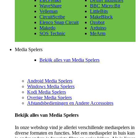
ElecFreaks
Dexter Industries
WaveShare
BBC Micro:Bit
Velleman
LittleBits
CircuitScribe
MakeBlock
Elenco Snap Circuit
Ozobot
Makedo
Arduino
SOS Technic
MeArm
Media Spelers
Bekijk alles van Media Spelers
Android Media Spelers
Windows Media Spelers
Kodi Media Spelers
Overige Media Spelers
Afstandsbedieningen en Andere Accessoires
Bekijk alles van Media Spelers
In onze webshop vind je allerlei verschillende mediaspelers in
diverse formaten en functies. Met een mediaspeler in huis kun