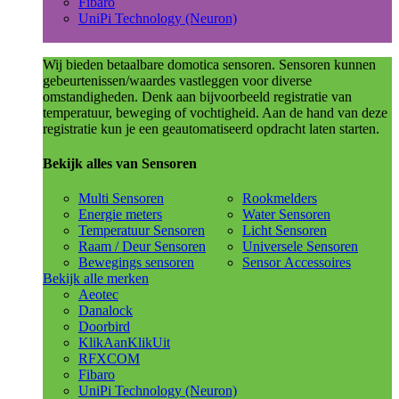
Fibaro
UniPi Technology (Neuron)
Wij bieden betaalbare domotica sensoren. Sensoren kunnen
gebeurtenissen/waardes vastleggen voor diverse
omstandigheden. Denk aan bijvoorbeeld registratie van
temperatuur, beweging of vochtigheid. Aan de hand van deze
registratie kun je een geautomatiseerd opdracht laten starten.
Bekijk alles van Sensoren
Multi Sensoren
Rookmelders
Energie meters
Water Sensoren
Temperatuur Sensoren
Licht Sensoren
Raam / Deur Sensoren
Universele Sensoren
Bewegings sensoren
Sensor Accessoires
Bekijk alle merken
Aeotec
Danalock
Doorbird
KlikAanKlikUit
RFXCOM
Fibaro
UniPi Technology (Neuron)