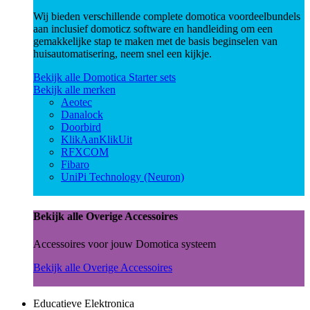
Wij bieden verschillende complete domotica voordeelbundels
aan inclusief domoticz software en handleiding om een
gemakkelijke stap te maken met de basis beginselen van
huisautomatisering, neem snel een kijkje.
Bekijk alle Domotica Starter sets
Bekijk alle merken
Aeotec
Danalock
Doorbird
KlikAanKlikUit
RFXCOM
Fibaro
UniPi Technology (Neuron)
Bekijk alle Overige Accessoires
Accessoires voor jouw Domotica systeem
Bekijk alle Overige Accessoires
Educatieve Elektronica