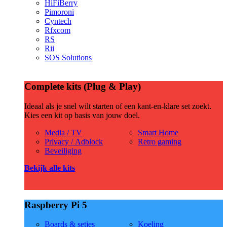
HiFiBerry
Pimoroni
Cyntech
Rfxcom
RS
Rii
SOS Solutions
Complete kits (Plug & Play)
Ideaal als je snel wilt starten of een kant-en-klare set zoekt.
Kies een kit op basis van jouw doel.
Media / TV
Smart Home
Privacy / Adblock
Retro gaming
Beveiliging
Bekijk alle kits
Raspberry Pi 5
Boards & setjes
Koeling