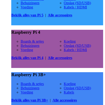
Behuizingen
Opslag (SD/USB)
Voeding
Kabels / HDMI
Bekijk alles van Pi 5
|
Alle accessoires
Raspberry Pi 4
Boards & setjes
Koeling
Behuizingen
Opslag (SD/USB)
Voeding
Kabels / HDMI
Bekijk alles van Pi 4
|
Alle accessoires
Raspberry Pi 3B+
Boards & setjes
Koeling
Behuizingen
Opslag (SD/USB)
Voeding
Kabels
Bekijk alles van Pi 3B+
|
Alle accessoires