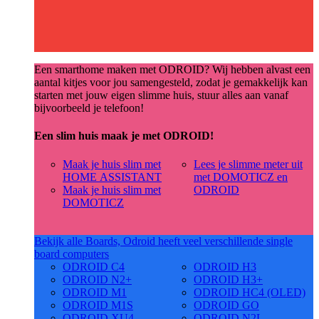
Een smarthome maken met ODROID? Wij hebben alvast een
aantal kitjes voor jou samengesteld, zodat je gemakkelijk kan
starten met jouw eigen slimme huis, stuur alles aan vanaf
bijvoorbeeld je telefoon!
Een slim huis maak je met ODROID!
Maak je huis slim met
Lees je slimme meter uit
HOME ASSISTANT
met DOMOTICZ en
Maak je huis slim met
ODROID
DOMOTICZ
Bekijk alle Boards, Odroid heeft veel verschillende single
board computers
ODROID C4
ODROID H3
ODROID N2+
ODROID H3+
ODROID M1
ODROID HC4 (OLED)
ODROID M1S
ODROID GO
ODROID XU4
ODROID N2L