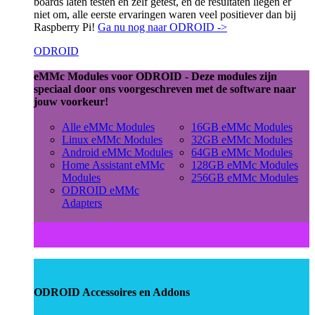
boards laten testen en zelf getest, en de resultaten liegen er
niet om, alle eerste ervaringen waren veel positiever dan bij
Raspberry Pi!
Ga nu nog naar ODROID ->
ODROID
eMMc Modules voor ODROID - Deze modules zijn
speciaal door ons voorgeschreven met de software naar
jouw voorkeur!
Alle eMMc Modules
16GB eMMc Modules
Linux eMMc Modules
32GB eMMc Modules
Android eMMc Modules
64GB eMMc Modules
Home Assistant eMMc
128GB eMMc Modules
Modules
256GB eMMc Modules
ODROID eMMc
Adapters
ODROID Accessoires en Addons