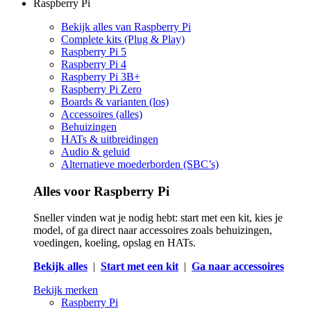
Raspberry Pi
Bekijk alles van Raspberry Pi
Complete kits (Plug & Play)
Raspberry Pi 5
Raspberry Pi 4
Raspberry Pi 3B+
Raspberry Pi Zero
Boards & varianten (los)
Accessoires (alles)
Behuizingen
HATs & uitbreidingen
Audio & geluid
Alternatieve moederborden (SBC’s)
Alles voor Raspberry Pi
Sneller vinden wat je nodig hebt: start met een kit, kies je
model, of ga direct naar accessoires zoals behuizingen,
voedingen, koeling, opslag en HATs.
Bekijk alles
|
Start met een kit
|
Ga naar accessoires
Bekijk merken
Raspberry Pi