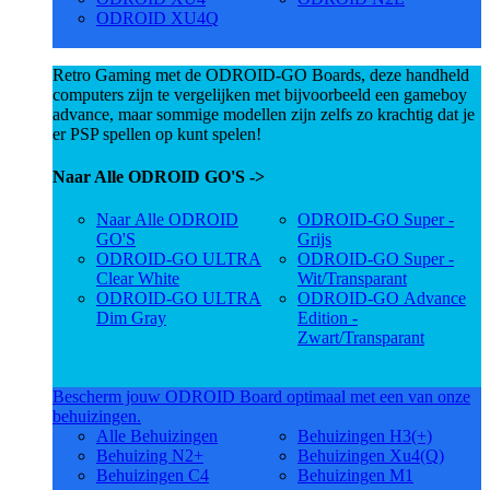
ODROID XU4Q
Retro Gaming met de ODROID-GO Boards, deze handheld
computers zijn te vergelijken met bijvoorbeeld een gameboy
advance, maar sommige modellen zijn zelfs zo krachtig dat je
er PSP spellen op kunt spelen!
Naar Alle ODROID GO'S ->
Naar Alle ODROID
ODROID-GO Super -
GO'S
Grijs
ODROID-GO ULTRA
ODROID-GO Super -
Clear White
Wit/Transparant
ODROID-GO ULTRA
ODROID-GO Advance
Dim Gray
Edition -
Zwart/Transparant
Bescherm jouw ODROID Board optimaal met een van onze
behuizingen.
Alle Behuizingen
Behuizingen H3(+)
Behuizing N2+
Behuizingen Xu4(Q)
Behuizingen C4
Behuizingen M1