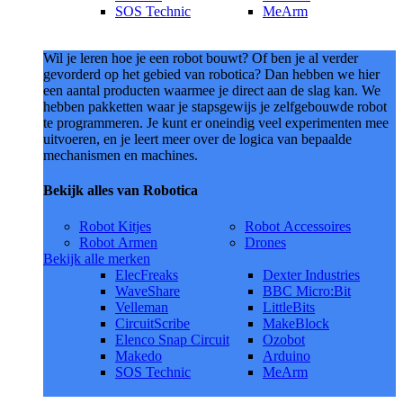
SOS Technic
MeArm
Wil je leren hoe je een robot bouwt? Of ben je al verder
gevorderd op het gebied van robotica? Dan hebben we hier
een aantal producten waarmee je direct aan de slag kan. We
hebben pakketten waar je stapsgewijs je zelfgebouwde robot
te programmeren. Je kunt er oneindig veel experimenten mee
uitvoeren, en je leert meer over de logica van bepaalde
mechanismen en machines.
Bekijk alles van Robotica
Robot Kitjes
Robot Accessoires
Robot Armen
Drones
Bekijk alle merken
ElecFreaks
Dexter Industries
WaveShare
BBC Micro:Bit
Velleman
LittleBits
CircuitScribe
MakeBlock
Elenco Snap Circuit
Ozobot
Makedo
Arduino
SOS Technic
MeArm