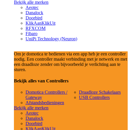
Bekijk alle merken
Aeotec
Danalock
Doorbird
KlikAanKlikUit
RFXCOM
Fibaro
UniPi Technology (Neuron)
Om je domotica te bedienen via een app heb je een controller
nodig. Een controller maakt verbinding met je netwerk en met
een draadloze zender om bijvoorbeeld je verlichting aan te
sturen.
Bekijk alles van Controllers
Domotica Controllers /
Draadloze Schakelaars
Gateway
USB Controllers
Afstandsbedieningen
Bekijk alle merken
Aeotec
Danalock
Doorbird
KlikAanKlikUit