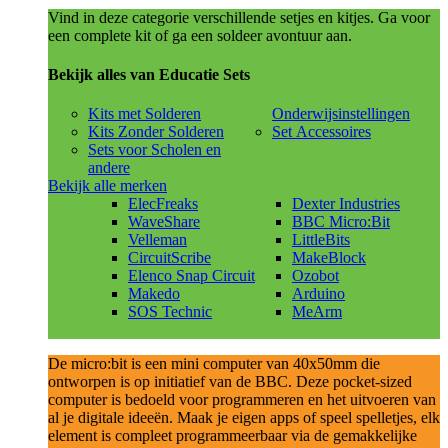
Vind in deze categorie verschillende setjes en kitjes. Ga voor
een complete kit of ga een soldeer avontuur aan.
Bekijk alles van Educatie Sets
Kits met Solderen
Onderwijsinstellingen
Kits Zonder Solderen
Set Accessoires
Sets voor Scholen en
andere
Bekijk alle merken
ElecFreaks
Dexter Industries
WaveShare
BBC Micro:Bit
Velleman
LittleBits
CircuitScribe
MakeBlock
Elenco Snap Circuit
Ozobot
Makedo
Arduino
SOS Technic
MeArm
De micro:bit is een mini computer van 40x50mm die
ontworpen is op initiatief van de BBC. Deze pocket-sized
computer is bedoeld voor programmeren en het uitvoeren van
al je digitale ideeën. Maak je eigen apps of speel spelletjes, elk
element is compleet programmeerbaar via de gemakkelijke