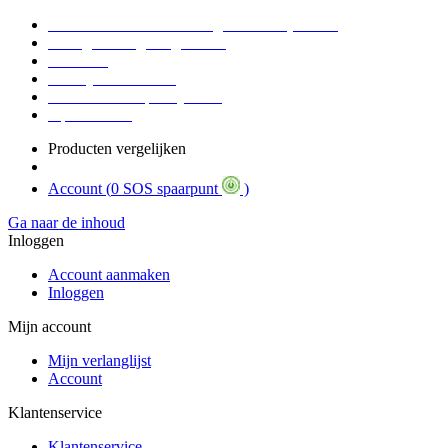
Voor 16:30 Besteld = Morgen in huis (werkdag)
90 dagen niet goed geld terug
Educatief
Zakelijke Voordelen
SOS Member spaarsysteem
Tips / BLOG
Producten vergelijken
Account (
0 SOS spaarpunt
)
Ga naar de inhoud
Inloggen
Account aanmaken
Inloggen
Mijn account
Mijn verlanglijst
Account
Klantenservice
Klantenservice