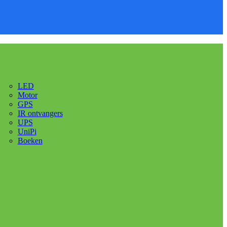
LED
Motor
GPS
IR ontvangers
UPS
UniPi
Boeken