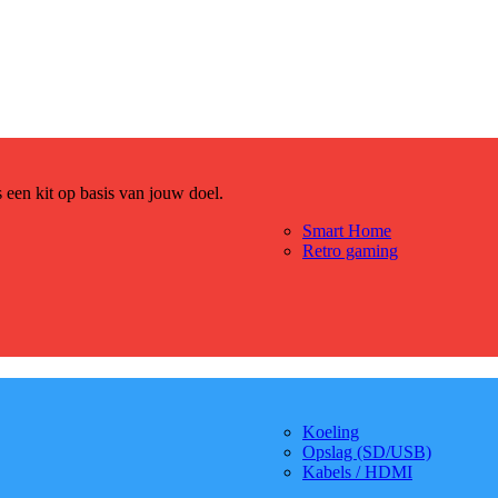
es een kit op basis van jouw doel.
Smart Home
Retro gaming
Koeling
Opslag (SD/USB)
Kabels / HDMI