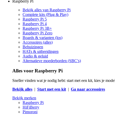
Raspberry Pi
Bekijk alles van Raspberry Pi
Complete kits (Plug & Play)
Raspberry Pi 5
Raspberry Pi 4
Raspberry Pi 3B+
Raspberry Pi Zero
Boards & varianten (los)
Accessoires (alles)
Behuizingen
HATs & uitbreidingen
Audio & geluid
Alternatieve moederborden (SBC’s)
Alles voor Raspberry Pi
Sneller vinden wat je nodig hebt: start met een kit, kies je mod
Bekijk alles
|
Start met een kit
|
Ga naar accessoires
Bekijk merken
Raspberry Pi
HiFiBerry
Pimoroni