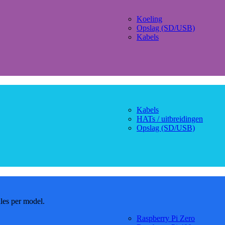
Koeling
Opslag (SD/USB)
Kabels
Kabels
HATs / uitbreidingen
Opslag (SD/USB)
dles per model.
Raspberry Pi Zero