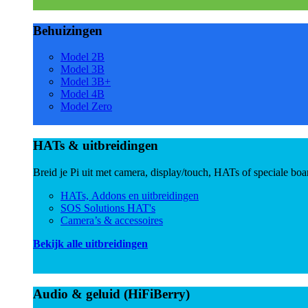
Behuizingen
Model 2B
Model 3B
Model 3B+
Model 4B
Model Zero
HATs & uitbreidingen
Breid je Pi uit met camera, display/touch, HATs of speciale boa
HATs, Addons en uitbreidingen
SOS Solutions HAT's
Camera’s & accessoires
Bekijk alle uitbreidingen
Audio & geluid (HiFiBerry)