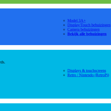
Model 3A+
Display/Touch behuizingen
Camera behuizingen
Bekijk alle behuizingen
rds.
Displays & touchscreens
Retro / Nintendo (RetroPi)