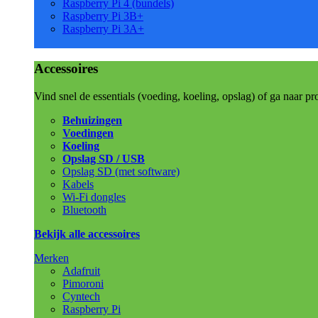
Raspberry Pi 4 (bundels)
Raspberry Pi 3B+
Raspberry Pi 3A+
Accessoires
Vind snel de essentials (voeding, koeling, opslag) of ga naar pr
Behuizingen
Voedingen
Koeling
Opslag SD / USB
Opslag SD (met software)
Kabels
Wi-Fi dongles
Bluetooth
Bekijk alle accessoires
Merken
Adafruit
Pimoroni
Cyntech
Raspberry Pi