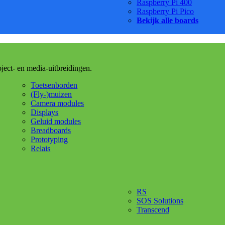
Raspberry Pi 400
Raspberry Pi Pico
Bekijk alle boards
oject- en media-uitbreidingen.
Toetsenborden
(Fly-)muizen
Camera modules
Displays
Geluid modules
Breadboards
Prototyping
Relais
RS
SOS Solutions
Transcend