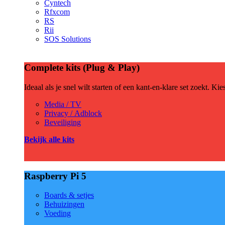
Cyntech
Rfxcom
RS
Rii
SOS Solutions
Complete kits (Plug & Play)
Ideaal als je snel wilt starten of een kant-en-klare set zoekt. Ki
Media / TV
Privacy / Adblock
Beveiliging
Bekijk alle kits
Raspberry Pi 5
Boards & setjes
Behuizingen
Voeding