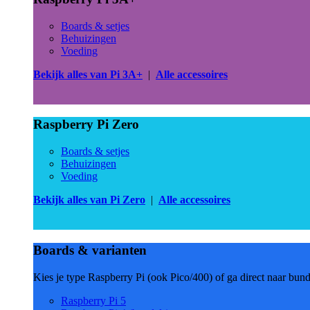
Boards & setjes
Behuizingen
Voeding
Bekijk alles van Pi 3A+
|
Alle accessoires
Raspberry Pi Zero
Boards & setjes
Behuizingen
Voeding
Bekijk alles van Pi Zero
|
Alle accessoires
Boards & varianten
Kies je type Raspberry Pi (ook Pico/400) of ga direct naar bun
Raspberry Pi 5