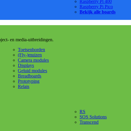
Raspberry Pi 400
Raspberry Pi Pico
Bekijk alle boards
oject- en media-uitbreidingen.
Toetsenborden
(Fly-)muizen
Camera modules
Displays
Geluid modules
Breadboards
Prototyping
Relais
RS
SOS Solutions
Transcend