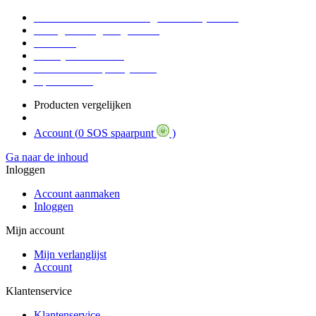
Voor 16:30 Besteld = Morgen in huis (werkdag)
90 dagen niet goed geld terug
Educatief
Zakelijke Voordelen
SOS Member spaarsysteem
Tips / BLOG
Producten vergelijken
Account (
0 SOS spaarpunt
)
Ga naar de inhoud
Inloggen
Account aanmaken
Inloggen
Mijn account
Mijn verlanglijst
Account
Klantenservice
Klantenservice