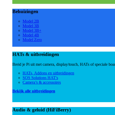
Behuizingen
Model 2B
Model 3B
Model 3B+
Model 4B
Model Zero
HATs & uitbreidingen
Breid je Pi uit met camera, display/touch, HATs of speciale boa
HATs, Addons en uitbreidingen
SOS Solutions HAT's
Camera’s & accessoires
Bekijk alle uitbreidingen
Audio & geluid (HiFiBerry)