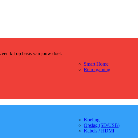
es een kit op basis van jouw doel.
Smart Home
Retro gaming
Koeling
Opslag (SD/USB)
Kabels / HDMI