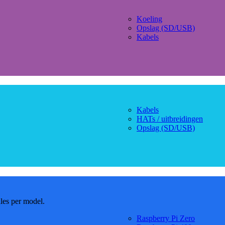
Koeling
Opslag (SD/USB)
Kabels
Kabels
HATs / uitbreidingen
Opslag (SD/USB)
dles per model.
Raspberry Pi Zero