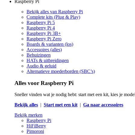
Raspberry Pi
Bekijk alles van Raspberry Pi
Complete kits (Plug & Play)
Raspberry Pi 5
Raspberry Pi 4
Raspberry Pi 3B+
Raspberry Pi Zero
Boards & varianten (los)
Accessoires (alles)
Behuizingen
HATs & uitbreidingen
Audio & geluid
Alternatieve moederborden (SBC’s)
Alles voor Raspberry Pi
Sneller vinden wat je nodig hebt: start met een kit, kies je mod
Bekijk alles
|
Start met een kit
|
Ga naar accessoires
Bekijk merken
Raspberry Pi
HiFiBerry
Pimoroni