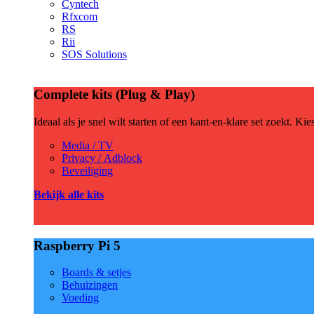
Cyntech
Rfxcom
RS
Rii
SOS Solutions
Complete kits (Plug & Play)
Ideaal als je snel wilt starten of een kant-en-klare set zoekt. Ki
Media / TV
Privacy / Adblock
Beveiliging
Bekijk alle kits
Raspberry Pi 5
Boards & setjes
Behuizingen
Voeding