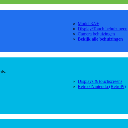
Model 3A+
Display/Touch behuizingen
Camera behuizingen
Bekijk alle behuizingen
rds.
Displays & touchscreens
Retro / Nintendo (RetroPi)