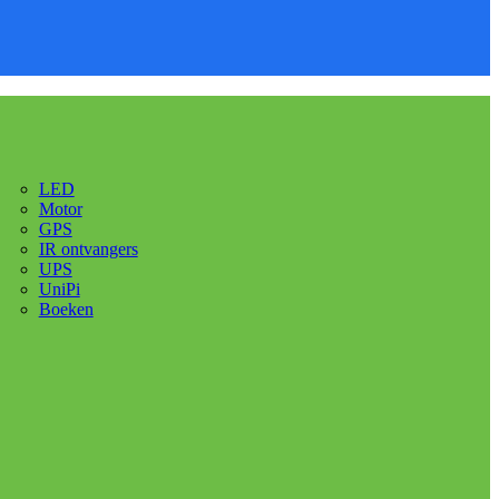
LED
Motor
GPS
IR ontvangers
UPS
UniPi
Boeken