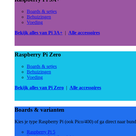
Boards & setjes
Behuizingen
Voeding
Bekijk alles van Pi 3A+
|
Alle accessoires
Raspberry Pi Zero
Boards & setjes
Behuizingen
Voeding
Bekijk alles van Pi Zero
|
Alle accessoires
Boards & varianten
Kies je type Raspberry Pi (ook Pico/400) of ga direct naar bun
Raspberry Pi 5