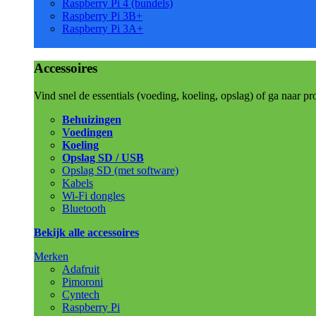
Raspberry Pi 4 (bundels)
Raspberry Pi 3B+
Raspberry Pi 3A+
Accessoires
Vind snel de essentials (voeding, koeling, opslag) of ga naar pr
Behuizingen
Voedingen
Koeling
Opslag SD / USB
Opslag SD (met software)
Kabels
Wi-Fi dongles
Bluetooth
Bekijk alle accessoires
Merken
Adafruit
Pimoroni
Cyntech
Raspberry Pi