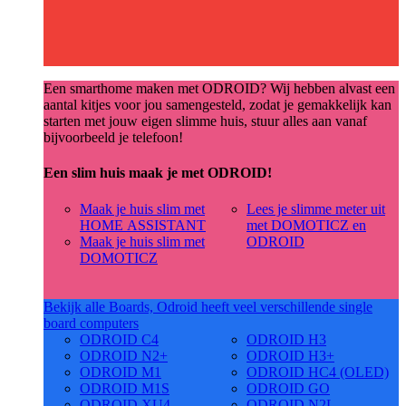
Een smarthome maken met ODROID? Wij hebben alvast een
aantal kitjes voor jou samengesteld, zodat je gemakkelijk kan
starten met jouw eigen slimme huis, stuur alles aan vanaf
bijvoorbeeld je telefoon!
Een slim huis maak je met ODROID!
Maak je huis slim met
Lees je slimme meter uit
HOME ASSISTANT
met DOMOTICZ en
Maak je huis slim met
ODROID
DOMOTICZ
Bekijk alle Boards, Odroid heeft veel verschillende single
board computers
ODROID C4
ODROID H3
ODROID N2+
ODROID H3+
ODROID M1
ODROID HC4 (OLED)
ODROID M1S
ODROID GO
ODROID XU4
ODROID N2L