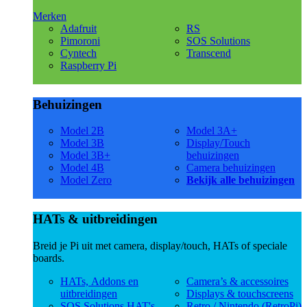
Merken
Adafruit
RS
Pimoroni
SOS Solutions
Cyntech
Transcend
Raspberry Pi
Behuizingen
Model 2B
Model 3A+
Model 3B
Display/Touch
Model 3B+
behuizingen
Model 4B
Camera behuizingen
Model Zero
Bekijk alle behuizingen
HATs & uitbreidingen
Breid je Pi uit met camera, display/touch, HATs of speciale
boards.
HATs, Addons en
Camera’s & accessoires
uitbreidingen
Displays & touchscreens
SOS Solutions HAT's
Retro / Nintendo (RetroPi)