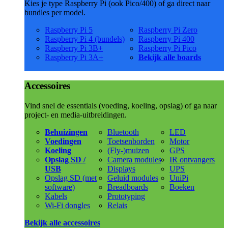
Kies je type Raspberry Pi (ook Pico/400) of ga direct naar
bundles per model.
Raspberry Pi 5
Raspberry Pi Zero
Raspberry Pi 4 (bundels)
Raspberry Pi 400
Raspberry Pi 3B+
Raspberry Pi Pico
Raspberry Pi 3A+
Bekijk alle boards
Accessoires
Vind snel de essentials (voeding, koeling, opslag) of ga naar
project- en media-uitbreidingen.
Behuizingen
Bluetooth
LED
Voedingen
Toetsenborden
Motor
Koeling
(Fly-)muizen
GPS
Opslag SD /
Camera modules
IR ontvangers
USB
Displays
UPS
Opslag SD (met
Geluid modules
UniPi
software)
Breadboards
Boeken
Kabels
Prototyping
Wi-Fi dongles
Relais
Bekijk alle accessoires