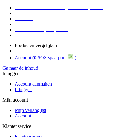
Voor 16:30 Besteld = Morgen in huis (werkdag)
90 dagen niet goed geld terug
Educatief
Zakelijke Voordelen
SOS Member spaarsysteem
Tips / BLOG
Producten vergelijken
Account (
0 SOS spaarpunt
)
Ga naar de inhoud
Inloggen
Account aanmaken
Inloggen
Mijn account
Mijn verlanglijst
Account
Klantenservice
Klantenservice