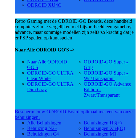
ODROID XU4Q
Retro Gaming met de ODROID-GO Boards, deze handheld
computers zijn te vergelijken met bijvoorbeeld een gameboy
advance, maar sommige modellen zijn zelfs zo krachtig dat je
er PSP spellen op kunt spelen!
Naar Alle ODROID GO'S ->
Naar Alle ODROID
ODROID-GO Super -
GO'S
Grijs
ODROID-GO ULTRA
ODROID-GO Super -
Clear White
Wit/Transparant
ODROID-GO ULTRA
ODROID-GO Advance
Dim Gray
Edition -
Zwart/Transparant
Bescherm jouw ODROID Board optimaal met een van onze
behuizingen.
Alle Behuizingen
Behuizingen H3(+)
Behuizing N2+
Behuizingen Xu4(Q)
Behuizingen C4
Behuizingen M1