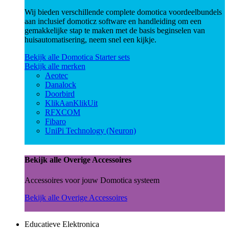
Wij bieden verschillende complete domotica voordeelbundels
aan inclusief domoticz software en handleiding om een
gemakkelijke stap te maken met de basis beginselen van
huisautomatisering, neem snel een kijkje.
Bekijk alle Domotica Starter sets
Bekijk alle merken
Aeotec
Danalock
Doorbird
KlikAanKlikUit
RFXCOM
Fibaro
UniPi Technology (Neuron)
Bekijk alle Overige Accessoires
Accessoires voor jouw Domotica systeem
Bekijk alle Overige Accessoires
Educatieve Elektronica