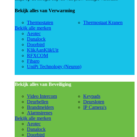
Bekijk alles van Verwarming
Thermostaten
Thermostaat Kranen
Bekijk alle merken
Aeotec
Danalock
Doorbird
KlikAanKlikUit
RFXCOM
Fibaro
UniPi Technology (Neuron)
Bekijk alles van Beveiliging
Video Intercom
Keypads
Deurbellen
Deursloten
Brandmelders
IP Camera's
Alarmsirenes
Bekijk alle merken
Aeotec
Danalock
Doorbird