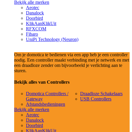
Bekijk alle merken
Aeotec
Danalock
Doorbird
KlikAanKlikUit
RFXCOM
Fibaro
UniPi Technology (Neuron)
Om je domotica te bedienen via een app heb je een controller
nodig. Een controller maakt verbinding met je netwerk en met
een draadloze zender om bijvoorbeeld je verlichting aan te
sturen.
Bekijk alles van Controllers
Domotica Controllers /
Draadloze Schakelaars
Gateway
USB Controllers
Afstandsbedieningen
Bekijk alle merken
Aeotec
Danalock
Doorbird
KlikAanKlikUit