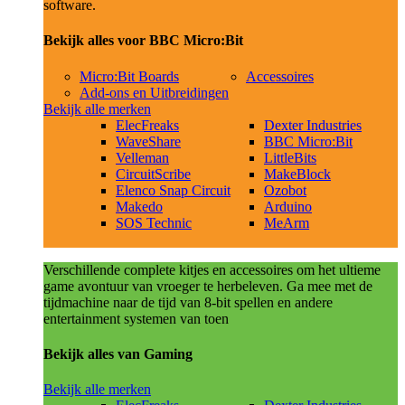
software.
Bekijk alles voor BBC Micro:Bit
Micro:Bit Boards
Accessoires
Add-ons en Uitbreidingen
Bekijk alle merken
ElecFreaks
Dexter Industries
WaveShare
BBC Micro:Bit
Velleman
LittleBits
CircuitScribe
MakeBlock
Elenco Snap Circuit
Ozobot
Makedo
Arduino
SOS Technic
MeArm
Verschillende complete kitjes en accessoires om het ultieme
game avontuur van vroeger te herbeleven. Ga mee met de
tijdmachine naar de tijd van 8-bit spellen en andere
entertainment systemen van toen
Bekijk alles van Gaming
Bekijk alle merken