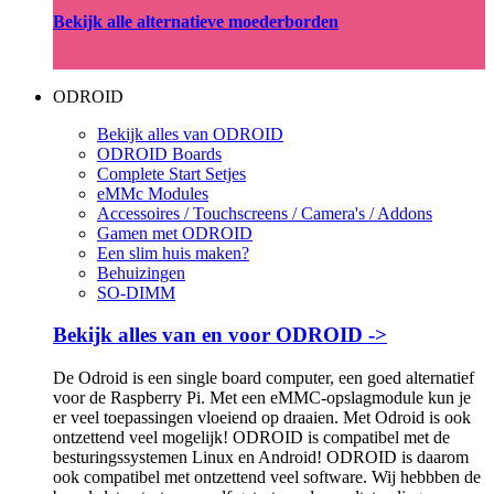
Bekijk alle alternatieve moederborden
ODROID
Bekijk alles van ODROID
ODROID Boards
Complete Start Setjes
eMMc Modules
Accessoires / Touchscreens / Camera's / Addons
Gamen met ODROID
Een slim huis maken?
Behuizingen
SO-DIMM
Bekijk alles van en voor ODROID ->
De Odroid is een single board computer, een goed alternatief
voor de Raspberry Pi. Met een eMMC-opslagmodule kun je
er veel toepassingen vloeiend op draaien. Met Odroid is ook
ontzettend veel mogelijk! ODROID is compatibel met de
besturingssystemen Linux en Android! ODROID is daarom
ook compatibel met ontzettend veel software. Wij hebbben de