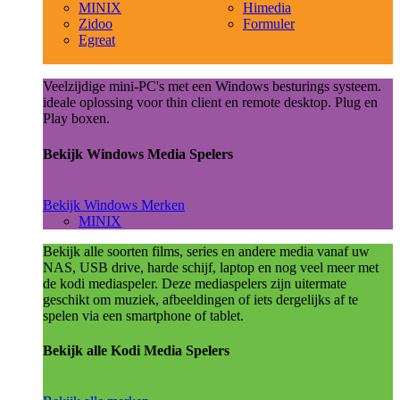
MINIX
Himedia
Zidoo
Formuler
Egreat
Veelzijdige mini-PC's met een Windows besturings systeem.
ideale oplossing voor thin client en remote desktop. Plug en
Play boxen.
Bekijk Windows Media Spelers
Bekijk Windows Merken
MINIX
Bekijk alle soorten films, series en andere media vanaf uw
NAS, USB drive, harde schijf, laptop en nog veel meer met
de kodi mediaspeler. Deze mediaspelers zijn uitermate
geschikt om muziek, afbeeldingen of iets dergelijks af te
spelen via een smartphone of tablet.
Bekijk alle Kodi Media Spelers