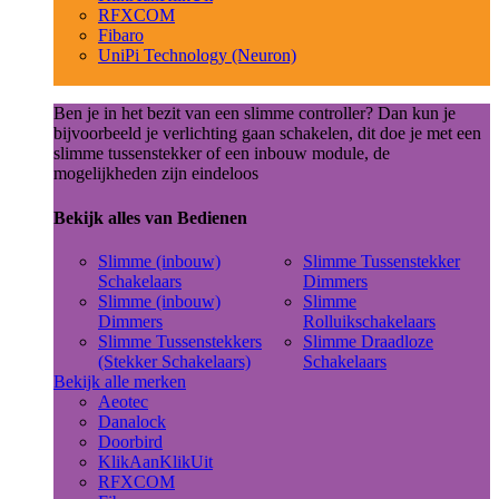
RFXCOM
Fibaro
UniPi Technology (Neuron)
Ben je in het bezit van een slimme controller? Dan kun je
bijvoorbeeld je verlichting gaan schakelen, dit doe je met een
slimme tussenstekker of een inbouw module, de
mogelijkheden zijn eindeloos
Bekijk alles van Bedienen
Slimme (inbouw)
Slimme Tussenstekker
Schakelaars
Dimmers
Slimme (inbouw)
Slimme
Dimmers
Rolluikschakelaars
Slimme Tussenstekkers
Slimme Draadloze
(Stekker Schakelaars)
Schakelaars
Bekijk alle merken
Aeotec
Danalock
Doorbird
KlikAanKlikUit
RFXCOM