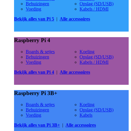
Behuizingen
Opslag (SD/USB)
Voeding
Kabels / HDMI
Bekijk alles van Pi 5
|
Alle accessoires
Raspberry Pi 4
Boards & setjes
Koeling
Behuizingen
Opslag (SD/USB)
Voeding
Kabels / HDMI
Bekijk alles van Pi 4
|
Alle accessoires
Raspberry Pi 3B+
Boards & setjes
Koeling
Behuizingen
Opslag (SD/USB)
Voeding
Kabels
Bekijk alles van Pi 3B+
|
Alle accessoires