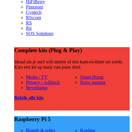
HiFiBerry
Pimoroni
Cyntech
Rfxcom
RS
Rii
SOS Solutions
Complete kits (Plug & Play)
Ideaal als je snel wilt starten of een kant-en-klare set zoekt.
Kies een kit op basis van jouw doel.
Media / TV
Smart Home
Privacy / Adblock
Retro gaming
Beveiliging
Bekijk alle kits
Raspberry Pi 5
Boards & setjes
Koeling