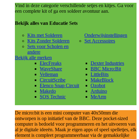
Vind in deze categorie verschillende setjes en kitjes. Ga voor
een complete kit of ga een soldeer avontuur aan.
Bekijk alles van Educatie Sets
Kits met Solderen
Onderwijsinstellingen
Kits Zonder Solderen
Set Accessoires
Sets voor Scholen en
andere
Bekijk alle merken
ElecFreaks
Dexter Industries
WaveShare
BBC Micro:Bit
Velleman
LittleBits
CircuitScribe
MakeBlock
Elenco Snap Circuit
Ozobot
Makedo
Arduino
SOS Technic
MeArm
De micro:bit is een mini computer van 40x50mm die
ontworpen is op initiatief van de BBC. Deze pocket-sized
computer is bedoeld voor programmeren en het uitvoeren van
al je digitale ideeën. Maak je eigen apps of speel spelletjes, elk
element is compleet programmeerbaar via de gemakkelijke