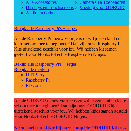
Alle Accessoires
Camera's en Toebehoren
Displays en Touchscreens
Voeding voor ODROID
Audio en Geluid
Bekijk alle Raspberry Pi's + setjes
Als de Raspberry Pi nieuw voor je is of wil je een kant en
klare set om mee te beginnen? Dan zijn onze Raspberry Pi
Kits uitstekend geschikt voor jou. Wij hebben kit samen
gesteld voor Noobs tot echte Raspberry Pi Ninjas.
Bekijk alle Raspberry Pi's + setjes
Bekijk alle merken
HiFiBerry
Raspberry Pi
Rfxcom
Als de ODROID nieuw voor je is en wil je een kant en klare
set om mee te beginnen? Dan zijn onze ODROID Kitjes
uitstekend geschikt voor jou. Wij hebben kitjes samen gesteld
voor Noobs tot echte ODROID Ninjas.
Neem snel een kijkje bij onze complete ODROID kitjes ->