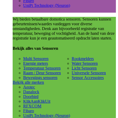
Fibaro
UniPi Technology (Neuron)
Wij bieden betaalbare domotica sensoren. Sensoren kunnen
gebeurtenissen/waardes vastleggen voor diverse
omstandigheden. Denk aan bijvoorbeeld registratie van
temperatuur, beweging of vochtigheid. Aan de hand van deze
registratie kun je een geautomatiseerd opdracht laten starten.
Bekijk alles van Sensoren
Multi Sensoren
Rookmelders
Energie meters
Water Sensoren
Temperatuur Sensoren
Licht Sensoren
Raam / Deur Sensoren
Universele Sensoren
Bewegings sensoren
Sensor Accessoires
Bekijk alle merken
Aeotec
Danalock
Doorbird
KlikAanKlikUit
RFXCOM
Fibaro
UniPi Technology (Neuron)