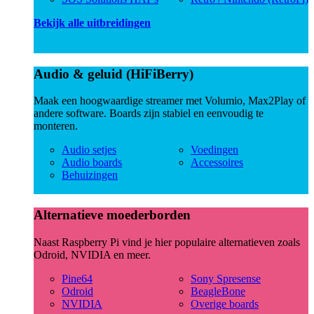
Bekijk alle uitbreidingen
Audio & geluid (HiFiBerry)
Maak een hoogwaardige streamer met Volumio, Max2Play of
andere software. Boards zijn stabiel en eenvoudig te
monteren.
Audio setjes
Voedingen
Audio boards
Accessoires
Behuizingen
Alternatieve moederborden
Naast Raspberry Pi vind je hier populaire alternatieven zoals
Odroid, NVIDIA en meer.
Pine64
Sony Spresense
Odroid
BeagleBone
NVIDIA
Overige boards