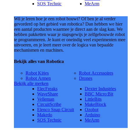
SOS Technic
MeArm
Wil je leren hoe je een robot bouwt? Of ben je al verder
gevorderd op het gebied van robotica? Dan hebben we hier
een aantal producten waarmee je direct aan de slag kan. We
hebben pakketten waar je stapsgewijs je zelfgebouwde robot
te programmeren. Je kunt er oneindig veel experimenten mee
uitvoeren, en je leert meer over de logica van bepaalde
mechanismen en machines.
Bekijk alles van Robotica
Robot Kitjes
Robot Accessoires
Robot Armen
Drones
Bekijk alle merken
ElecFreaks
Dexter Industries
WaveShare
BBC Micro:Bit
Velleman
LittleBits
CircuitScribe
MakeBlock
Elenco Snap Circuit
Ozobot
Makedo
Arduino
SOS Technic
MeArm