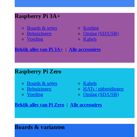
Raspberry Pi 3A+
Boards & setjes
Koeling
Behuizingen
Opslag (SD/USB)
Voeding
Kabels
Bekijk alles van Pi 3A+
|
Alle accessoires
Raspberry Pi Zero
Boards & setjes
Kabels
Behuizingen
HATs / uitbreidingen
Voeding
Opslag (SD/USB)
Bekijk alles van Pi Zero
|
Alle accessoires
Boards & varianten