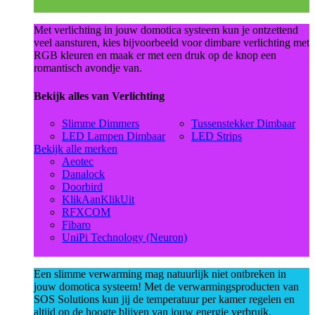
Met verlichting in jouw domotica systeem kun je ontzettend
veel aansturen, kies bijvoorbeeld voor dimbare verlichting met
RGB kleuren en maak er met een druk op de knop een
romantisch avondje van.
Bekijk alles van Verlichting
Slimme Dimmers
Tussenstekker Dimbaar
LED Lampen Dimbaar
LED Strips
Bekijk alle merken
Aeotec
Danalock
Doorbird
KlikAanKlikUit
RFXCOM
Fibaro
UniPi Technology (Neuron)
Een slimme verwarming mag natuurlijk niet ontbreken in
jouw domotica systeem! Met de verwarmingsproducten van
SOS Solutions kun jij de temperatuur per kamer regelen en
altijd op de hoogte blijven van jouw energie verbruik.