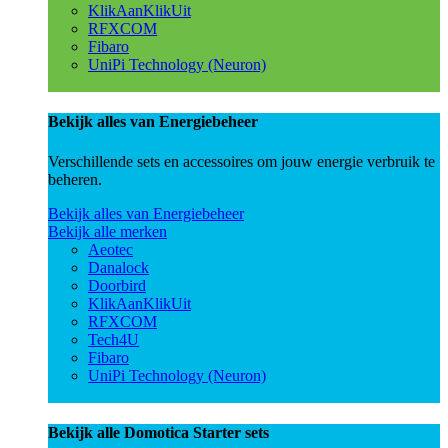
KlikAanKlikUit
RFXCOM
Fibaro
UniPi Technology (Neuron)
Bekijk alles van Energiebeheer
Verschillende sets en accessoires om jouw energie verbruik te
beheren.
Bekijk alles van Energiebeheer
Bekijk alle merken
Aeotec
Danalock
Doorbird
KlikAanKlikUit
RFXCOM
Tech4U
Fibaro
UniPi Technology (Neuron)
Bekijk alle Domotica Starter sets