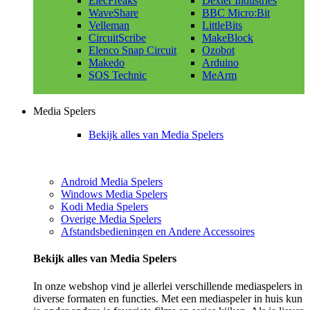
ElecFreaks
Dexter Industries
WaveShare
BBC Micro:Bit
Velleman
LittleBits
CircuitScribe
MakeBlock
Elenco Snap Circuit
Ozobot
Makedo
Arduino
SOS Technic
MeArm
Media Spelers
Bekijk alles van Media Spelers
Android Media Spelers
Windows Media Spelers
Kodi Media Spelers
Overige Media Spelers
Afstandsbedieningen en Andere Accessoires
Bekijk alles van Media Spelers
In onze webshop vind je allerlei verschillende mediaspelers in
diverse formaten en functies. Met een mediaspeler in huis kun