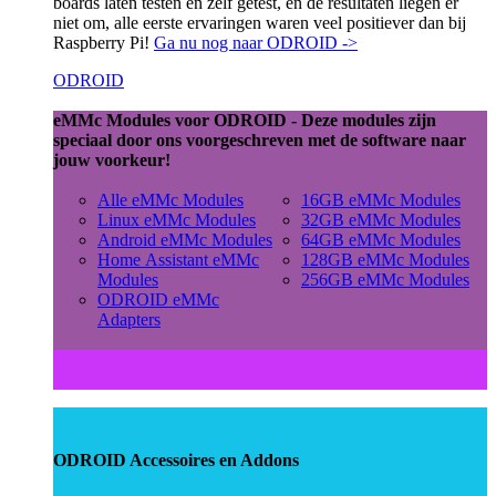
boards laten testen en zelf getest, en de resultaten liegen er
niet om, alle eerste ervaringen waren veel positiever dan bij
Raspberry Pi!
Ga nu nog naar ODROID ->
ODROID
eMMc Modules voor ODROID - Deze modules zijn
speciaal door ons voorgeschreven met de software naar
jouw voorkeur!
Alle eMMc Modules
16GB eMMc Modules
Linux eMMc Modules
32GB eMMc Modules
Android eMMc Modules
64GB eMMc Modules
Home Assistant eMMc
128GB eMMc Modules
Modules
256GB eMMc Modules
ODROID eMMc
Adapters
ODROID Accessoires en Addons