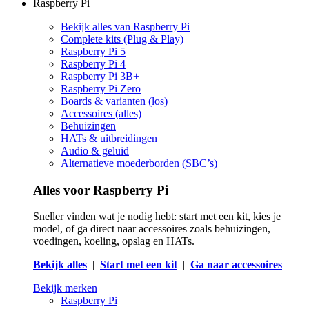
Raspberry Pi
Bekijk alles van Raspberry Pi
Complete kits (Plug & Play)
Raspberry Pi 5
Raspberry Pi 4
Raspberry Pi 3B+
Raspberry Pi Zero
Boards & varianten (los)
Accessoires (alles)
Behuizingen
HATs & uitbreidingen
Audio & geluid
Alternatieve moederborden (SBC’s)
Alles voor Raspberry Pi
Sneller vinden wat je nodig hebt: start met een kit, kies je
model, of ga direct naar accessoires zoals behuizingen,
voedingen, koeling, opslag en HATs.
Bekijk alles
|
Start met een kit
|
Ga naar accessoires
Bekijk merken
Raspberry Pi