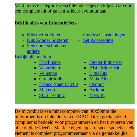
Vind in deze categorie verschillende setjes en kitjes. Ga voor
een complete kit of ga een soldeer avontuur aan.
Bekijk alles van Educatie Sets
Kits met Solderen
Onderwijsinstellingen
Kits Zonder Solderen
Set Accessoires
Sets voor Scholen en
andere
Bekijk alle merken
ElecFreaks
Dexter Industries
WaveShare
BBC Micro:Bit
Velleman
LittleBits
CircuitScribe
MakeBlock
Elenco Snap Circuit
Ozobot
Makedo
Arduino
SOS Technic
MeArm
De micro:bit is een mini computer van 40x50mm die
ontworpen is op initiatief van de BBC. Deze pocket-sized
computer is bedoeld voor programmeren en het uitvoeren van
al je digitale ideeën. Maak je eigen apps of speel spelletjes, elk
element is compleet programmeerbaar via de gemakkelijke