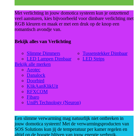
Met verlichting in jouw domotica systeem kun je ontzettend
veel aansturen, kies bijvoorbeeld voor dimbare verlichting met
RGB kleuren en maak er met een druk op de knop een
romantisch avondje van.
Bekijk alles van Verlichting
Slimme Dimmers
Tussenstekker Dimbaar
LED Lampen Dimbaar
LED Strips
Bekijk alle merken
Aeotec
Danalock
Doorbird
KlikAanKlikUit
RFXCOM
Fibaro
UniPi Technology (Neuron)
Een slimme verwarming mag natuurlijk niet ontbreken in
jouw domotica systeem! Met de verwarmingsproducten van
SOS Solutions kun jij de temperatuur per kamer regelen en
altijd op de hoogte blijven van jouw energie verbruik.