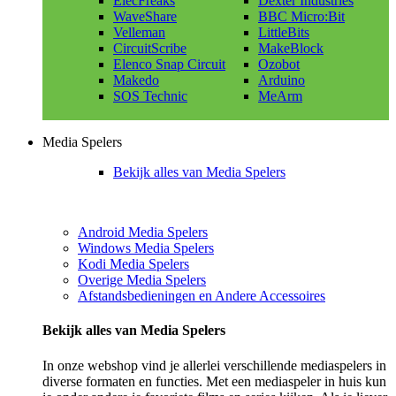
ElecFreaks
Dexter Industries
WaveShare
BBC Micro:Bit
Velleman
LittleBits
CircuitScribe
MakeBlock
Elenco Snap Circuit
Ozobot
Makedo
Arduino
SOS Technic
MeArm
Media Spelers
Bekijk alles van Media Spelers
Android Media Spelers
Windows Media Spelers
Kodi Media Spelers
Overige Media Spelers
Afstandsbedieningen en Andere Accessoires
Bekijk alles van Media Spelers
In onze webshop vind je allerlei verschillende mediaspelers in
diverse formaten en functies. Met een mediaspeler in huis kun