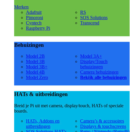
Merken
Adafruit
RS
Pimoroni
SOS Solutions
Cyntech
Transcend
Raspberry Pi
Behuizingen
Model 2B
Model 3A+
Model 3B
Display/Touch
Model 3B+
behuizingen
Model 4B
Camera behuizingen
Model Zero
Bekijk alle behuizingen
HATs & uitbreidingen
Breid je Pi uit met camera, display/touch, HATs of speciale
boards.
HATs, Addons en
Camera’s & accessoires
uitbreidingen
Displays & touchscreens
SOS Solutions HAT's
Retro / Nintendo (RetroPi)