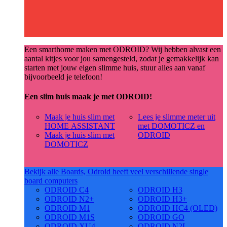
Een smarthome maken met ODROID? Wij hebben alvast een
aantal kitjes voor jou samengesteld, zodat je gemakkelijk kan
starten met jouw eigen slimme huis, stuur alles aan vanaf
bijvoorbeeld je telefoon!
Een slim huis maak je met ODROID!
Maak je huis slim met
Lees je slimme meter uit
HOME ASSISTANT
met DOMOTICZ en
Maak je huis slim met
ODROID
DOMOTICZ
Bekijk alle Boards, Odroid heeft veel verschillende single
board computers
ODROID C4
ODROID H3
ODROID N2+
ODROID H3+
ODROID M1
ODROID HC4 (OLED)
ODROID M1S
ODROID GO
ODROID XU4
ODROID N2L