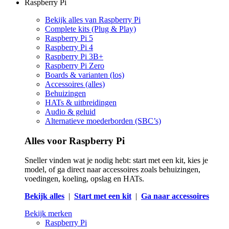
Raspberry Pi
Bekijk alles van Raspberry Pi
Complete kits (Plug & Play)
Raspberry Pi 5
Raspberry Pi 4
Raspberry Pi 3B+
Raspberry Pi Zero
Boards & varianten (los)
Accessoires (alles)
Behuizingen
HATs & uitbreidingen
Audio & geluid
Alternatieve moederborden (SBC’s)
Alles voor Raspberry Pi
Sneller vinden wat je nodig hebt: start met een kit, kies je
model, of ga direct naar accessoires zoals behuizingen,
voedingen, koeling, opslag en HATs.
Bekijk alles
|
Start met een kit
|
Ga naar accessoires
Bekijk merken
Raspberry Pi