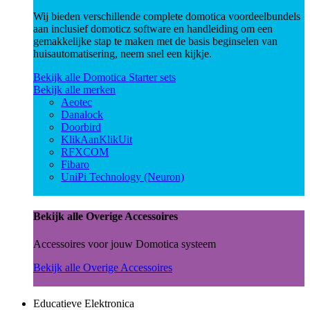
Wij bieden verschillende complete domotica voordeelbundels
aan inclusief domoticz software en handleiding om een
gemakkelijke stap te maken met de basis beginselen van
huisautomatisering, neem snel een kijkje.
Bekijk alle Domotica Starter sets
Bekijk alle merken
Aeotec
Danalock
Doorbird
KlikAanKlikUit
RFXCOM
Fibaro
UniPi Technology (Neuron)
Bekijk alle Overige Accessoires
Accessoires voor jouw Domotica systeem
Bekijk alle Overige Accessoires
Educatieve Elektronica