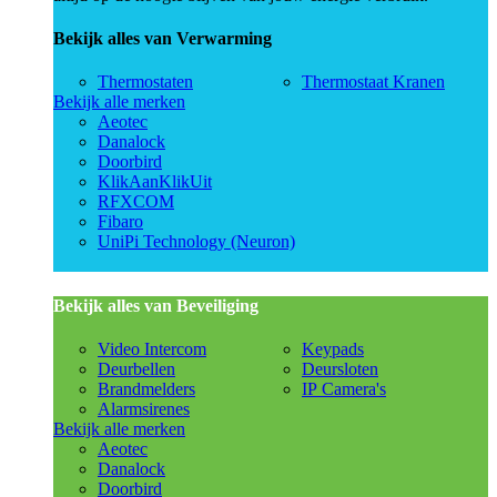
Bekijk alles van Verwarming
Thermostaten
Thermostaat Kranen
Bekijk alle merken
Aeotec
Danalock
Doorbird
KlikAanKlikUit
RFXCOM
Fibaro
UniPi Technology (Neuron)
Bekijk alles van Beveiliging
Video Intercom
Keypads
Deurbellen
Deursloten
Brandmelders
IP Camera's
Alarmsirenes
Bekijk alle merken
Aeotec
Danalock
Doorbird