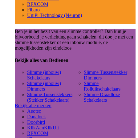
RFXCOM
Fibaro
UniPi Technology (Neuron)
Ben je in het bezit van een slimme controller? Dan kun je
bijvoorbeeld je verlichting gaan schakelen, dit doe je met een
slimme tussenstekker of een inbouw module, de
mogelijkheden zijn eindeloos
Bekijk alles van Bedienen
Slimme (inbouw)
Slimme Tussenstekker
Schakelaars
Dimmers
Slimme (inbouw)
Slimme
Dimmers
Rolluikschakelaars
Slimme Tussenstekkers
Slimme Draadloze
(Stekker Schakelaars)
Schakelaars
Bekijk alle merken
Aeotec
Danalock
Doorbird
KlikAanKlikUit
RFXCOM