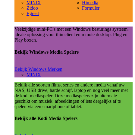
MINIX
Himedia
Zidoo
Formuler
Egreat
Veelzijdige mini-PC's met een Windows besturings systeem.
ideale oplossing voor thin client en remote desktop. Plug en
Play boxen.
Bekijk Windows Media Spelers
Bekijk Windows Merken
MINIX
Bekijk alle soorten films, series en andere media vanaf uw
NAS, USB drive, harde schijf, laptop en nog veel meer met
de kodi mediaspeler. Deze mediaspelers zijn uitermate
geschikt om muziek, afbeeldingen of iets dergelijks af te
spelen via een smartphone of tablet.
Bekijk alle Kodi Media Spelers