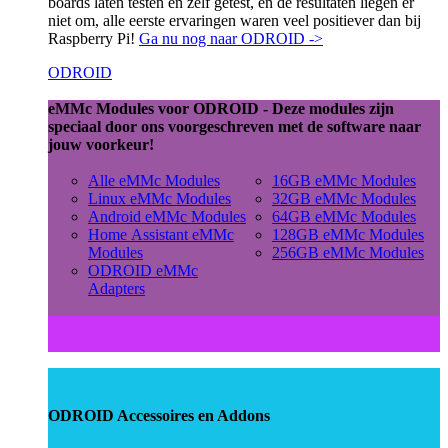
boards laten testen en zelf getest, en de resultaten liegen er
niet om, alle eerste ervaringen waren veel positiever dan bij
Raspberry Pi!
Ga nu nog naar ODROID ->
ODROID
eMMc Modules voor ODROID - Deze modules zijn
speciaal door ons voorgeschreven met de software naar
jouw voorkeur!
Alle eMMc Modules
16GB eMMc Modules
Linux eMMc Modules
32GB eMMc Modules
Android eMMc Modules
64GB eMMc Modules
Home Assistant eMMc
128GB eMMc Modules
Modules
256GB eMMc Modules
ODROID eMMc
Adapters
ODROID Accessoires en Addons