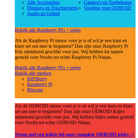
Alle Accessoires
Camera's en Toebehoren
Displays en Touchscreens
Voeding voor ODROID
Audio en Geluid
Bekijk alle Raspberry Pi's + setjes
Als de Raspberry Pi nieuw voor je is of wil je een kant en
klare set om mee te beginnen? Dan zijn onze Raspberry Pi
Kits uitstekend geschikt voor jou. Wij hebben kit samen
gesteld voor Noobs tot echte Raspberry Pi Ninjas.
Bekijk alle Raspberry Pi's + setjes
Bekijk alle merken
HiFiBerry
Raspberry Pi
Rfxcom
Als de ODROID nieuw voor je is en wil je een kant en klare
set om mee te beginnen? Dan zijn onze ODROID Kitjes
uitstekend geschikt voor jou. Wij hebben kitjes samen gesteld
voor Noobs tot echte ODROID Ninjas.
Neem snel een kijkje bij onze complete ODROID kitjes ->