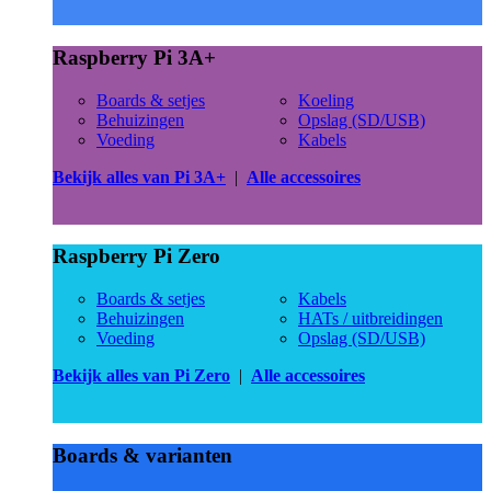
Raspberry Pi 3A+
Boards & setjes
Koeling
Behuizingen
Opslag (SD/USB)
Voeding
Kabels
Bekijk alles van Pi 3A+
|
Alle accessoires
Raspberry Pi Zero
Boards & setjes
Kabels
Behuizingen
HATs / uitbreidingen
Voeding
Opslag (SD/USB)
Bekijk alles van Pi Zero
|
Alle accessoires
Boards & varianten