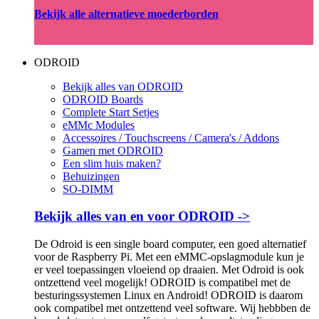
Bekijk alle alternatieve moederborden
ODROID
Bekijk alles van ODROID
ODROID Boards
Complete Start Setjes
eMMc Modules
Accessoires / Touchscreens / Camera's / Addons
Gamen met ODROID
Een slim huis maken?
Behuizingen
SO-DIMM
Bekijk alles van en voor ODROID ->
De Odroid is een single board computer, een goed alternatief
voor de Raspberry Pi. Met een eMMC-opslagmodule kun je
er veel toepassingen vloeiend op draaien. Met Odroid is ook
ontzettend veel mogelijk! ODROID is compatibel met de
besturingssystemen Linux en Android! ODROID is daarom
ook compatibel met ontzettend veel software. Wij hebbben de