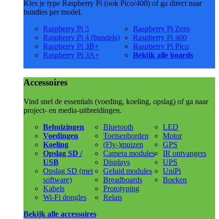
Kies je type Raspberry Pi (ook Pico/400) of ga direct naar
bundles per model.
Raspberry Pi 5
Raspberry Pi Zero
Raspberry Pi 4 (bundels)
Raspberry Pi 400
Raspberry Pi 3B+
Raspberry Pi Pico
Raspberry Pi 3A+
Bekijk alle boards
Accessoires
Vind snel de essentials (voeding, koeling, opslag) of ga naar
project- en media-uitbreidingen.
Behuizingen
Bluetooth
LED
Voedingen
Toetsenborden
Motor
Koeling
(Fly-)muizen
GPS
Opslag SD /
Camera modules
IR ontvangers
USB
Displays
UPS
Opslag SD (met
Geluid modules
UniPi
software)
Breadboards
Boeken
Kabels
Prototyping
Wi-Fi dongles
Relais
Bekijk alle accessoires