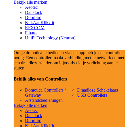
Bekijk alle merken
Aeotec
Danalock
Doorbird
KlikAanKlikUit
RFXCOM
Fibaro
UniPi Technology (Neuron)
Om je domotica te bedienen via een app heb je een controller
nodig. Een controller maakt verbinding met je netwerk en met
een draadloze zender om bijvoorbeeld je verlichting aan te
sturen.
Bekijk alles van Controllers
Domotica Controllers /
Draadloze Schakelaars
Gateway
USB Controllers
Afstandsbedieningen
Bekijk alle merken
Aeotec
Danalock
Doorbird
KlikAanKlikUit