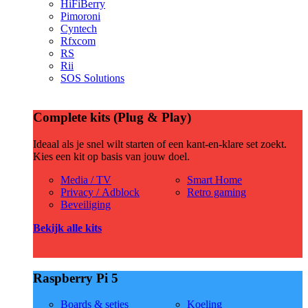
HiFiBerry
Pimoroni
Cyntech
Rfxcom
RS
Rii
SOS Solutions
Complete kits (Plug & Play)
Ideaal als je snel wilt starten of een kant-en-klare set zoekt.
Kies een kit op basis van jouw doel.
Media / TV
Smart Home
Privacy / Adblock
Retro gaming
Beveiliging
Bekijk alle kits
Raspberry Pi 5
Boards & setjes
Koeling