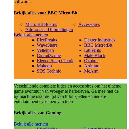
software.
Bekijk alles voor BBC Micro:Bit
Micro:Bit Boards
Accessoires
Add-ons en Uitbreidingen
Bekijk alle merken
ElecFreaks
Dexter Industries
WaveShare
BBC Micro:Bit
Velleman
LittleBits
CircuitScribe
MakeBlock
Elenco Snap Circuit
Ozobot
Makedo
Arduino
SOS Technic
MeArm
Verschillende complete kitjes en accessoires om het ultieme
game avontuur van vroeger te herbeleven. Ga mee met de
tijdmachine naar de tijd van 8-bit spellen en andere
entertainment systemen van toen
Bekijk alles van Gaming
Bekijk alle merken