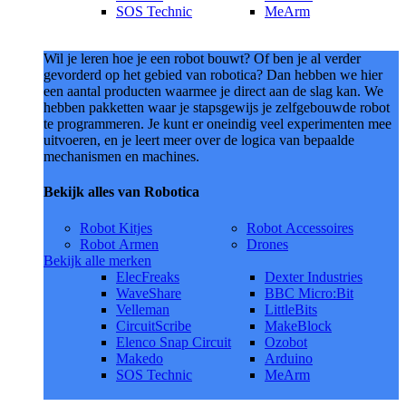
SOS Technic
MeArm
Wil je leren hoe je een robot bouwt? Of ben je al verder
gevorderd op het gebied van robotica? Dan hebben we hier
een aantal producten waarmee je direct aan de slag kan. We
hebben pakketten waar je stapsgewijs je zelfgebouwde robot
te programmeren. Je kunt er oneindig veel experimenten mee
uitvoeren, en je leert meer over de logica van bepaalde
mechanismen en machines.
Bekijk alles van Robotica
Robot Kitjes
Robot Accessoires
Robot Armen
Drones
Bekijk alle merken
ElecFreaks
Dexter Industries
WaveShare
BBC Micro:Bit
Velleman
LittleBits
CircuitScribe
MakeBlock
Elenco Snap Circuit
Ozobot
Makedo
Arduino
SOS Technic
MeArm