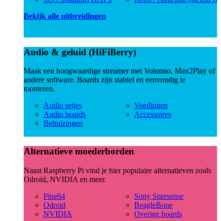
Bekijk alle uitbreidingen
Audio & geluid (HiFiBerry)
Maak een hoogwaardige streamer met Volumio, Max2Play of
andere software. Boards zijn stabiel en eenvoudig te
monteren.
Audio setjes
Voedingen
Audio boards
Accessoires
Behuizingen
Alternatieve moederborden
Naast Raspberry Pi vind je hier populaire alternatieven zoals
Odroid, NVIDIA en meer.
Pine64
Sony Spresense
Odroid
BeagleBone
NVIDIA
Overige boards