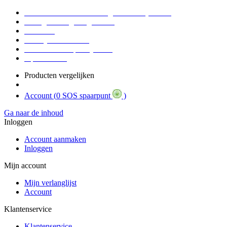
Voor 16:30 Besteld = Morgen in huis (werkdag)
90 dagen niet goed geld terug
Educatief
Zakelijke Voordelen
SOS Member spaarsysteem
Tips / BLOG
Producten vergelijken
Account (
0 SOS spaarpunt
)
Ga naar de inhoud
Inloggen
Account aanmaken
Inloggen
Mijn account
Mijn verlanglijst
Account
Klantenservice
Klantenservice