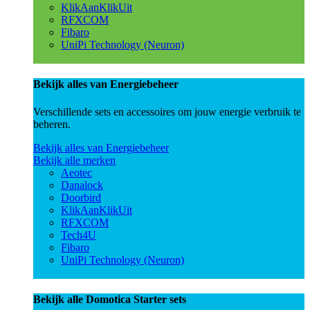
KlikAanKlikUit
RFXCOM
Fibaro
UniPi Technology (Neuron)
Bekijk alles van Energiebeheer
Verschillende sets en accessoires om jouw energie verbruik te
beheren.
Bekijk alles van Energiebeheer
Bekijk alle merken
Aeotec
Danalock
Doorbird
KlikAanKlikUit
RFXCOM
Tech4U
Fibaro
UniPi Technology (Neuron)
Bekijk alle Domotica Starter sets