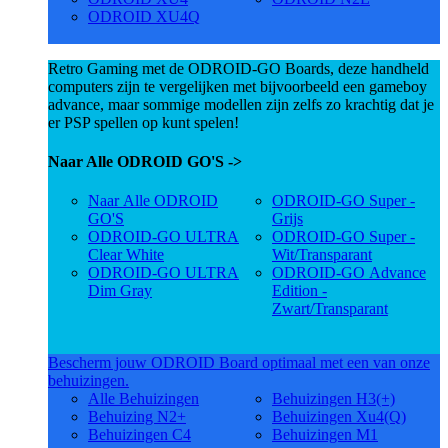
ODROID XU4Q
Retro Gaming met de ODROID-GO Boards, deze handheld
computers zijn te vergelijken met bijvoorbeeld een gameboy
advance, maar sommige modellen zijn zelfs zo krachtig dat je
er PSP spellen op kunt spelen!
Naar Alle ODROID GO'S ->
Naar Alle ODROID
ODROID-GO Super -
GO'S
Grijs
ODROID-GO ULTRA
ODROID-GO Super -
Clear White
Wit/Transparant
ODROID-GO ULTRA
ODROID-GO Advance
Dim Gray
Edition -
Zwart/Transparant
Bescherm jouw ODROID Board optimaal met een van onze
behuizingen.
Alle Behuizingen
Behuizingen H3(+)
Behuizing N2+
Behuizingen Xu4(Q)
Behuizingen C4
Behuizingen M1