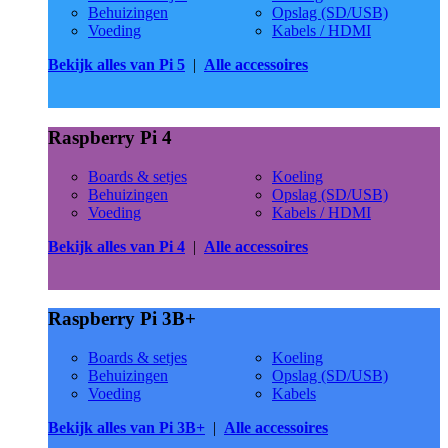
Behuizingen
Opslag (SD/USB)
Voeding
Kabels / HDMI
Bekijk alles van Pi 5
|
Alle accessoires
Raspberry Pi 4
Boards & setjes
Koeling
Behuizingen
Opslag (SD/USB)
Voeding
Kabels / HDMI
Bekijk alles van Pi 4
|
Alle accessoires
Raspberry Pi 3B+
Boards & setjes
Koeling
Behuizingen
Opslag (SD/USB)
Voeding
Kabels
Bekijk alles van Pi 3B+
|
Alle accessoires