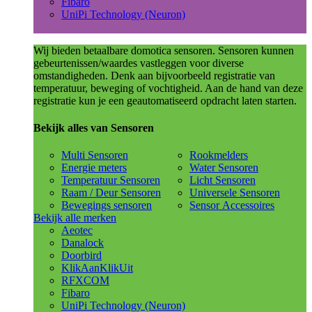
Fibaro
UniPi Technology (Neuron)
Wij bieden betaalbare domotica sensoren. Sensoren kunnen
gebeurtenissen/waardes vastleggen voor diverse
omstandigheden. Denk aan bijvoorbeeld registratie van
temperatuur, beweging of vochtigheid. Aan de hand van deze
registratie kun je een geautomatiseerd opdracht laten starten.
Bekijk alles van Sensoren
Multi Sensoren
Rookmelders
Energie meters
Water Sensoren
Temperatuur Sensoren
Licht Sensoren
Raam / Deur Sensoren
Universele Sensoren
Bewegings sensoren
Sensor Accessoires
Bekijk alle merken
Aeotec
Danalock
Doorbird
KlikAanKlikUit
RFXCOM
Fibaro
UniPi Technology (Neuron)