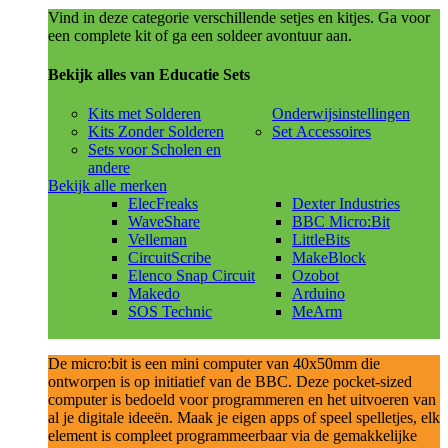
Vind in deze categorie verschillende setjes en kitjes. Ga voor
een complete kit of ga een soldeer avontuur aan.
Bekijk alles van Educatie Sets
Kits met Solderen
Onderwijsinstellingen
Kits Zonder Solderen
Set Accessoires
Sets voor Scholen en
andere
Bekijk alle merken
ElecFreaks
Dexter Industries
WaveShare
BBC Micro:Bit
Velleman
LittleBits
CircuitScribe
MakeBlock
Elenco Snap Circuit
Ozobot
Makedo
Arduino
SOS Technic
MeArm
De micro:bit is een mini computer van 40x50mm die
ontworpen is op initiatief van de BBC. Deze pocket-sized
computer is bedoeld voor programmeren en het uitvoeren van
al je digitale ideeën. Maak je eigen apps of speel spelletjes, elk
element is compleet programmeerbaar via de gemakkelijke