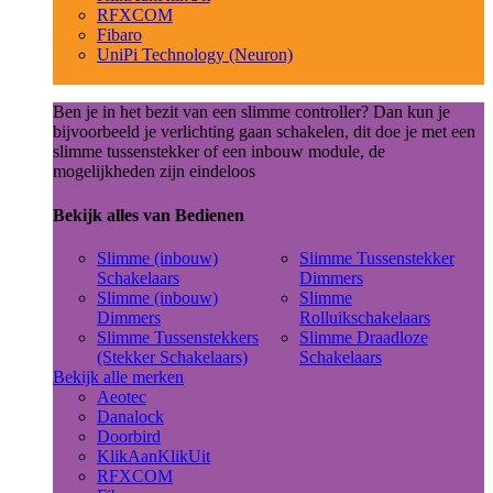
RFXCOM
Fibaro
UniPi Technology (Neuron)
Ben je in het bezit van een slimme controller? Dan kun je
bijvoorbeeld je verlichting gaan schakelen, dit doe je met een
slimme tussenstekker of een inbouw module, de
mogelijkheden zijn eindeloos
Bekijk alles van Bedienen
Slimme (inbouw)
Slimme Tussenstekker
Schakelaars
Dimmers
Slimme (inbouw)
Slimme
Dimmers
Rolluikschakelaars
Slimme Tussenstekkers
Slimme Draadloze
(Stekker Schakelaars)
Schakelaars
Bekijk alle merken
Aeotec
Danalock
Doorbird
KlikAanKlikUit
RFXCOM