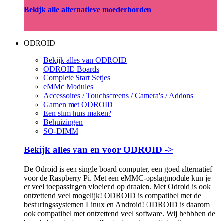
Bekijk alle alternatieve moederborden
ODROID
Bekijk alles van ODROID
ODROID Boards
Complete Start Setjes
eMMc Modules
Accessoires / Touchscreens / Camera's / Addons
Gamen met ODROID
Een slim huis maken?
Behuizingen
SO-DIMM
Bekijk alles van en voor ODROID ->
De Odroid is een single board computer, een goed alternatief
voor de Raspberry Pi. Met een eMMC-opslagmodule kun je
er veel toepassingen vloeiend op draaien. Met Odroid is ook
ontzettend veel mogelijk! ODROID is compatibel met de
besturingssystemen Linux en Android! ODROID is daarom
ook compatibel met ontzettend veel software. Wij hebbben de