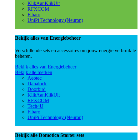
KlikAanKlikUit
RFXCOM
Fibaro
UniPi Technology (Neuron)
Bekijk alles van Energiebeheer
Verschillende sets en accessoires om jouw energie verbruik te
beheren.
Bekijk alles van Energiebeheer
Bekijk alle merken
Aeotec
Danalock
Doorbird
KlikAanKlikUit
RFXCOM
Tech4U
Fibaro
UniPi Technology (Neuron)
Bekijk alle Domotica Starter sets