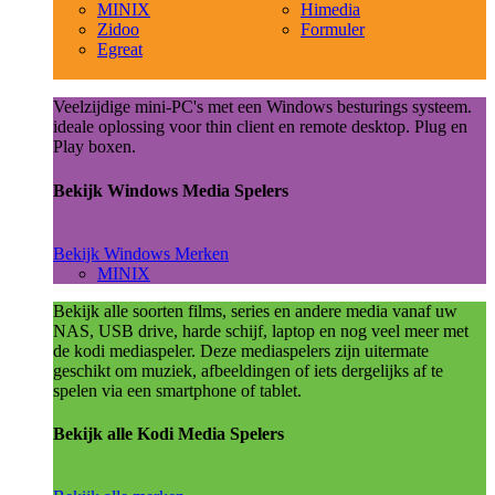
MINIX
Himedia
Zidoo
Formuler
Egreat
Veelzijdige mini-PC's met een Windows besturings systeem.
ideale oplossing voor thin client en remote desktop. Plug en
Play boxen.
Bekijk Windows Media Spelers
Bekijk Windows Merken
MINIX
Bekijk alle soorten films, series en andere media vanaf uw
NAS, USB drive, harde schijf, laptop en nog veel meer met
de kodi mediaspeler. Deze mediaspelers zijn uitermate
geschikt om muziek, afbeeldingen of iets dergelijks af te
spelen via een smartphone of tablet.
Bekijk alle Kodi Media Spelers