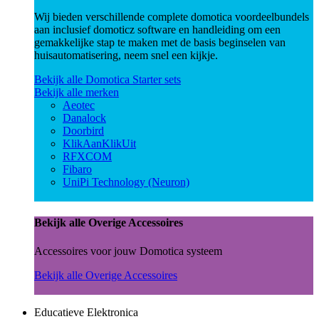
Wij bieden verschillende complete domotica voordeelbundels
aan inclusief domoticz software en handleiding om een
gemakkelijke stap te maken met de basis beginselen van
huisautomatisering, neem snel een kijkje.
Bekijk alle Domotica Starter sets
Bekijk alle merken
Aeotec
Danalock
Doorbird
KlikAanKlikUit
RFXCOM
Fibaro
UniPi Technology (Neuron)
Bekijk alle Overige Accessoires
Accessoires voor jouw Domotica systeem
Bekijk alle Overige Accessoires
Educatieve Elektronica