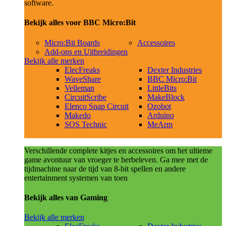
software.
Bekijk alles voor BBC Micro:Bit
Micro:Bit Boards
Accessoires
Add-ons en Uitbreidingen
Bekijk alle merken
ElecFreaks
Dexter Industries
WaveShare
BBC Micro:Bit
Velleman
LittleBits
CircuitScribe
MakeBlock
Elenco Snap Circuit
Ozobot
Makedo
Arduino
SOS Technic
MeArm
Verschillende complete kitjes en accessoires om het ultieme
game avontuur van vroeger te herbeleven. Ga mee met de
tijdmachine naar de tijd van 8-bit spellen en andere
entertainment systemen van toen
Bekijk alles van Gaming
Bekijk alle merken