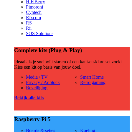
HiFiBerry
Pimoroni
Cyntech
Rfxcom
RS
Rii
SOS Solutions
Complete kits (Plug & Play)
Ideaal als je snel wilt starten of een kant-en-klare set zoekt.
Kies een kit op basis van jouw doel.
Media / TV
Smart Home
Privacy / Adblock
Retro gaming
Beveiliging
Bekijk alle kits
Raspberry Pi 5
Boards & setjes
Koeling