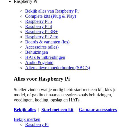
Raspberry Pi
Bekijk alles van Raspberry Pi
Complete kits (Plug & Play)
Raspberry Pi 5
Raspberry Pi 4
Raspberry Pi 3B+
Raspberry Pi Zero
Boards & varianten (los)
Accessoires (alles)
Behuizingen
HATs & uitbreidingen
Audio & geluid
Alternatieve moederborden (SBC’s)
Alles voor Raspberry Pi
Sneller vinden wat je nodig hebt: start met een kit, kies je
model, of ga direct naar accessoires zoals behuizingen,
voedingen, koeling, opslag en HATs.
Bekijk alles
|
Start met een kit
|
Ga naar accessoires
Bekijk merken
Raspberry Pi