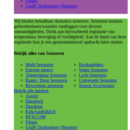
Fibaro
UniPi Technology (Neuron)
Wij bieden betaalbare domotica sensoren. Sensoren kunnen
gebeurtenissen/waardes vastleggen voor diverse
omstandigheden. Denk aan bijvoorbeeld registratie van
temperatuur, beweging of vochtigheid. Aan de hand van deze
registratie kun je een geautomatiseerd opdracht laten starten.
Bekijk alles van Sensoren
Multi Sensoren
Rookmelders
Energie meters
Water Sensoren
Temperatuur Sensoren
Licht Sensoren
Raam / Deur Sensoren
Universele Sensoren
Bewegings sensoren
Sensor Accessoires
Bekijk alle merken
Aeotec
Danalock
Doorbird
KlikAanKlikUit
RFXCOM
Fibaro
UniPi Technology (Neuron)