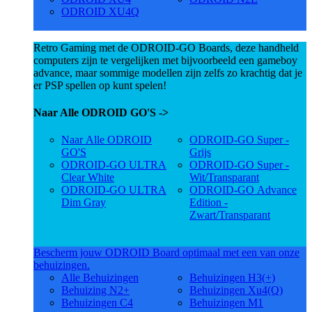
ODROID XU4Q
Retro Gaming met de ODROID-GO Boards, deze handheld
computers zijn te vergelijken met bijvoorbeeld een gameboy
advance, maar sommige modellen zijn zelfs zo krachtig dat je
er PSP spellen op kunt spelen!
Naar Alle ODROID GO'S ->
Naar Alle ODROID
ODROID-GO Super -
GO'S
Grijs
ODROID-GO ULTRA
ODROID-GO Super -
Clear White
Wit/Transparant
ODROID-GO ULTRA
ODROID-GO Advance
Dim Gray
Edition -
Zwart/Transparant
Bescherm jouw ODROID Board optimaal met een van onze
behuizingen.
Alle Behuizingen
Behuizingen H3(+)
Behuizing N2+
Behuizingen Xu4(Q)
Behuizingen C4
Behuizingen M1