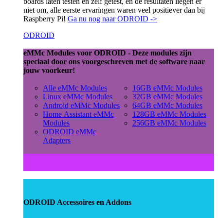
boards laten testen en zelf getest, en de resultaten liegen er
niet om, alle eerste ervaringen waren veel positiever dan bij
Raspberry Pi!
Ga nu nog naar ODROID ->
ODROID
eMMc Modules voor ODROID - Deze modules zijn
speciaal door ons voorgeschreven met de software naar
jouw voorkeur!
Alle eMMc Modules
16GB eMMc Modules
Linux eMMc Modules
32GB eMMc Modules
Android eMMc Modules
64GB eMMc Modules
Home Assistant eMMc
128GB eMMc Modules
Modules
256GB eMMc Modules
ODROID eMMc
Adapters
ODROID Accessoires en Addons