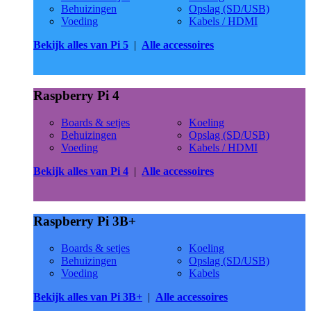
Behuizingen
Opslag (SD/USB)
Voeding
Kabels / HDMI
Bekijk alles van Pi 5
|
Alle accessoires
Raspberry Pi 4
Boards & setjes
Koeling
Behuizingen
Opslag (SD/USB)
Voeding
Kabels / HDMI
Bekijk alles van Pi 4
|
Alle accessoires
Raspberry Pi 3B+
Boards & setjes
Koeling
Behuizingen
Opslag (SD/USB)
Voeding
Kabels
Bekijk alles van Pi 3B+
|
Alle accessoires