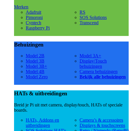
Merken
Adafruit
RS
Pimoroni
SOS Solutions
Cyntech
Transcend
Raspberry Pi
Behuizingen
Model 2B
Model 3A+
Model 3B
Display/Touch
Model 3B+
behuizingen
Model 4B
Camera behuizingen
Model Zero
Bekijk alle behuizingen
HATs & uitbreidingen
Breid je Pi uit met camera, display/touch, HATs of speciale
boards.
HATs, Addons en
Camera’s & accessoires
uitbreidingen
Displays & touchscreens
SOS Solutions HAT's
Retro / Nintendo (RetroPi)