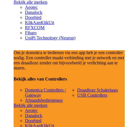
Bekijk alle merken
Aeotec
Danalock
Doorbird
KlikAanKlikUit
RFXCOM
Fibaro
UniPi Technology (Neuron)
Om je domotica te bedienen via een app heb je een controller
nodig. Een controller maakt verbinding met je netwerk en met
een draadloze zender om bijvoorbeeld je verlichting aan te
sturen.
Bekijk alles van Controllers
Domotica Controllers /
Draadloze Schakelaars
Gateway
USB Controllers
Afstandsbedieningen
Bekijk alle merken
Aeotec
Danalock
Doorbird
KlikAanKlikUit