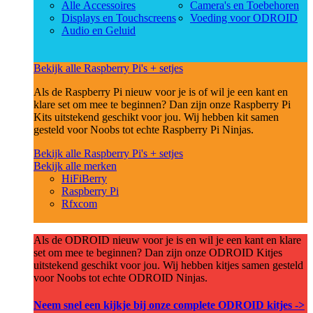
Alle Accessoires
Camera's en Toebehoren
Displays en Touchscreens
Voeding voor ODROID
Audio en Geluid
Bekijk alle Raspberry Pi's + setjes
Als de Raspberry Pi nieuw voor je is of wil je een kant en
klare set om mee te beginnen? Dan zijn onze Raspberry Pi
Kits uitstekend geschikt voor jou. Wij hebben kit samen
gesteld voor Noobs tot echte Raspberry Pi Ninjas.
Bekijk alle Raspberry Pi's + setjes
Bekijk alle merken
HiFiBerry
Raspberry Pi
Rfxcom
Als de ODROID nieuw voor je is en wil je een kant en klare
set om mee te beginnen? Dan zijn onze ODROID Kitjes
uitstekend geschikt voor jou. Wij hebben kitjes samen gesteld
voor Noobs tot echte ODROID Ninjas.
Neem snel een kijkje bij onze complete ODROID kitjes ->