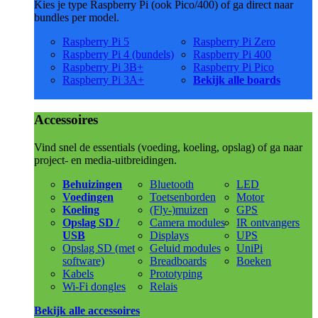
Kies je type Raspberry Pi (ook Pico/400) of ga direct naar
bundles per model.
Raspberry Pi 5
Raspberry Pi Zero
Raspberry Pi 4 (bundels)
Raspberry Pi 400
Raspberry Pi 3B+
Raspberry Pi Pico
Raspberry Pi 3A+
Bekijk alle boards
Accessoires
Vind snel de essentials (voeding, koeling, opslag) of ga naar
project- en media-uitbreidingen.
Behuizingen
Bluetooth
LED
Voedingen
Toetsenborden
Motor
Koeling
(Fly-)muizen
GPS
Opslag SD /
Camera modules
IR ontvangers
USB
Displays
UPS
Opslag SD (met
Geluid modules
UniPi
software)
Breadboards
Boeken
Kabels
Prototyping
Wi-Fi dongles
Relais
Bekijk alle accessoires