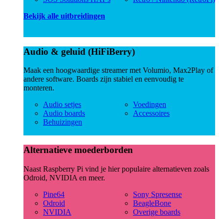
Bekijk alle uitbreidingen
Audio & geluid (HiFiBerry)
Maak een hoogwaardige streamer met Volumio, Max2Play of
andere software. Boards zijn stabiel en eenvoudig te
monteren.
Audio setjes
Voedingen
Audio boards
Accessoires
Behuizingen
Alternatieve moederborden
Naast Raspberry Pi vind je hier populaire alternatieven zoals
Odroid, NVIDIA en meer.
Pine64
Sony Spresense
Odroid
BeagleBone
NVIDIA
Overige boards