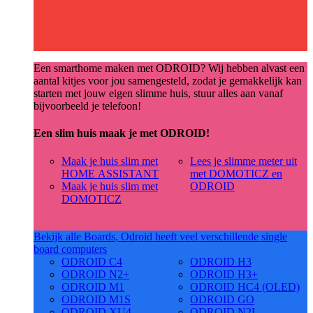
Een smarthome maken met ODROID? Wij hebben alvast een
aantal kitjes voor jou samengesteld, zodat je gemakkelijk kan
starten met jouw eigen slimme huis, stuur alles aan vanaf
bijvoorbeeld je telefoon!
Een slim huis maak je met ODROID!
Maak je huis slim met
Lees je slimme meter uit
HOME ASSISTANT
met DOMOTICZ en
Maak je huis slim met
ODROID
DOMOTICZ
Bekijk alle Boards, Odroid heeft veel verschillende single
board computers
ODROID C4
ODROID H3
ODROID N2+
ODROID H3+
ODROID M1
ODROID HC4 (OLED)
ODROID M1S
ODROID GO
ODROID XU4
ODROID N2L