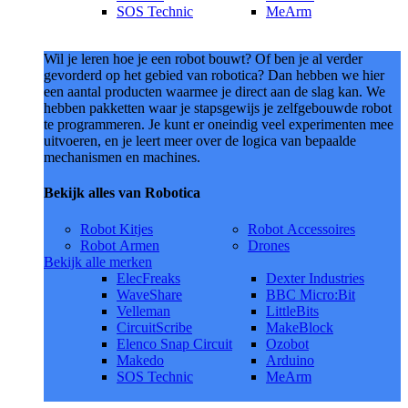
SOS Technic
MeArm
Wil je leren hoe je een robot bouwt? Of ben je al verder
gevorderd op het gebied van robotica? Dan hebben we hier
een aantal producten waarmee je direct aan de slag kan. We
hebben pakketten waar je stapsgewijs je zelfgebouwde robot
te programmeren. Je kunt er oneindig veel experimenten mee
uitvoeren, en je leert meer over de logica van bepaalde
mechanismen en machines.
Bekijk alles van Robotica
Robot Kitjes
Robot Accessoires
Robot Armen
Drones
Bekijk alle merken
ElecFreaks
Dexter Industries
WaveShare
BBC Micro:Bit
Velleman
LittleBits
CircuitScribe
MakeBlock
Elenco Snap Circuit
Ozobot
Makedo
Arduino
SOS Technic
MeArm