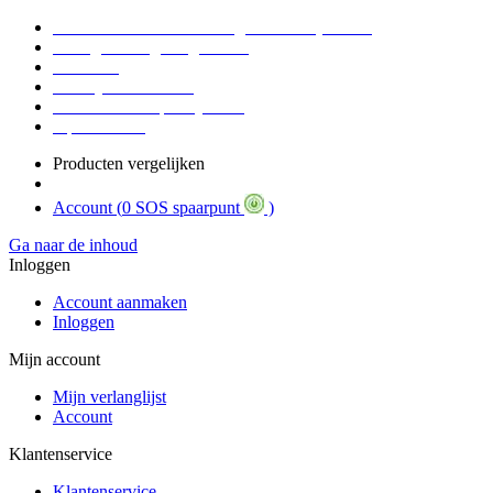
Voor 16:30 Besteld = Morgen in huis (werkdag)
90 dagen niet goed geld terug
Educatief
Zakelijke Voordelen
SOS Member spaarsysteem
Tips / BLOG
Producten vergelijken
Account (
0 SOS spaarpunt
)
Ga naar de inhoud
Inloggen
Account aanmaken
Inloggen
Mijn account
Mijn verlanglijst
Account
Klantenservice
Klantenservice