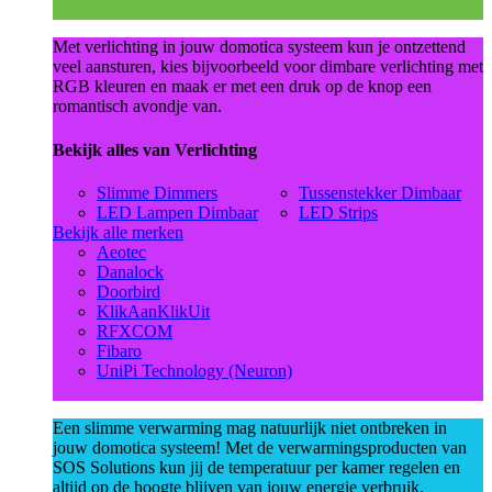
Met verlichting in jouw domotica systeem kun je ontzettend
veel aansturen, kies bijvoorbeeld voor dimbare verlichting met
RGB kleuren en maak er met een druk op de knop een
romantisch avondje van.
Bekijk alles van Verlichting
Slimme Dimmers
Tussenstekker Dimbaar
LED Lampen Dimbaar
LED Strips
Bekijk alle merken
Aeotec
Danalock
Doorbird
KlikAanKlikUit
RFXCOM
Fibaro
UniPi Technology (Neuron)
Een slimme verwarming mag natuurlijk niet ontbreken in
jouw domotica systeem! Met de verwarmingsproducten van
SOS Solutions kun jij de temperatuur per kamer regelen en
altijd op de hoogte blijven van jouw energie verbruik.