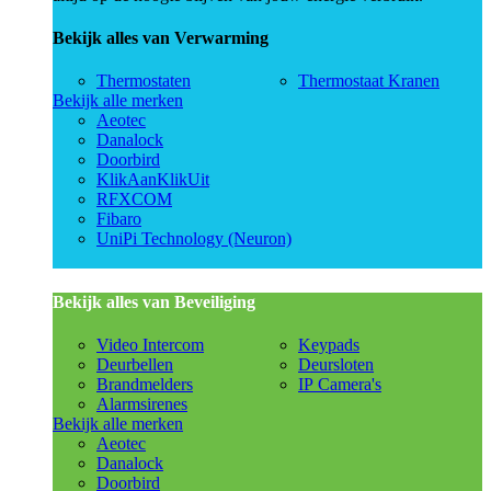
Bekijk alles van Verwarming
Thermostaten
Thermostaat Kranen
Bekijk alle merken
Aeotec
Danalock
Doorbird
KlikAanKlikUit
RFXCOM
Fibaro
UniPi Technology (Neuron)
Bekijk alles van Beveiliging
Video Intercom
Keypads
Deurbellen
Deursloten
Brandmelders
IP Camera's
Alarmsirenes
Bekijk alle merken
Aeotec
Danalock
Doorbird