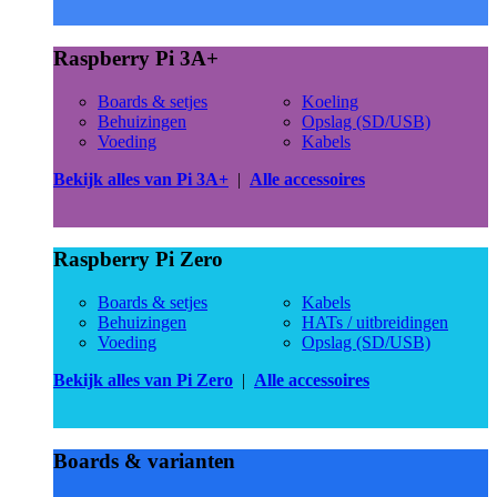
Raspberry Pi 3A+
Boards & setjes
Koeling
Behuizingen
Opslag (SD/USB)
Voeding
Kabels
Bekijk alles van Pi 3A+
|
Alle accessoires
Raspberry Pi Zero
Boards & setjes
Kabels
Behuizingen
HATs / uitbreidingen
Voeding
Opslag (SD/USB)
Bekijk alles van Pi Zero
|
Alle accessoires
Boards & varianten