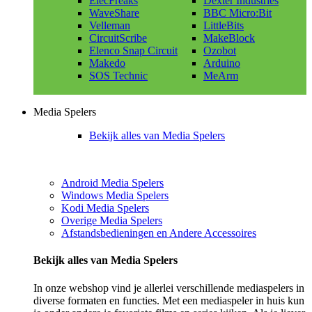
ElecFreaks
Dexter Industries
WaveShare
BBC Micro:Bit
Velleman
LittleBits
CircuitScribe
MakeBlock
Elenco Snap Circuit
Ozobot
Makedo
Arduino
SOS Technic
MeArm
Media Spelers
Bekijk alles van Media Spelers
Android Media Spelers
Windows Media Spelers
Kodi Media Spelers
Overige Media Spelers
Afstandsbedieningen en Andere Accessoires
Bekijk alles van Media Spelers
In onze webshop vind je allerlei verschillende mediaspelers in
diverse formaten en functies. Met een mediaspeler in huis kun