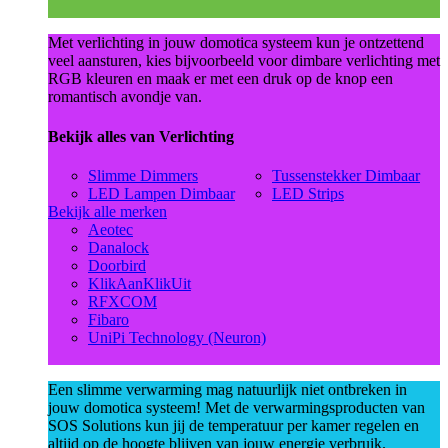
Met verlichting in jouw domotica systeem kun je ontzettend
veel aansturen, kies bijvoorbeeld voor dimbare verlichting met
RGB kleuren en maak er met een druk op de knop een
romantisch avondje van.
Bekijk alles van Verlichting
Slimme Dimmers
Tussenstekker Dimbaar
LED Lampen Dimbaar
LED Strips
Bekijk alle merken
Aeotec
Danalock
Doorbird
KlikAanKlikUit
RFXCOM
Fibaro
UniPi Technology (Neuron)
Een slimme verwarming mag natuurlijk niet ontbreken in
jouw domotica systeem! Met de verwarmingsproducten van
SOS Solutions kun jij de temperatuur per kamer regelen en
altijd op de hoogte blijven van jouw energie verbruik.