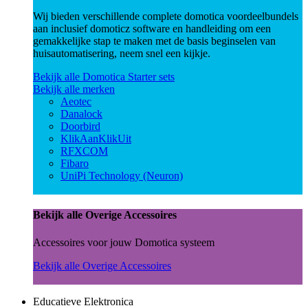
Wij bieden verschillende complete domotica voordeelbundels
aan inclusief domoticz software en handleiding om een
gemakkelijke stap te maken met de basis beginselen van
huisautomatisering, neem snel een kijkje.
Bekijk alle Domotica Starter sets
Bekijk alle merken
Aeotec
Danalock
Doorbird
KlikAanKlikUit
RFXCOM
Fibaro
UniPi Technology (Neuron)
Bekijk alle Overige Accessoires
Accessoires voor jouw Domotica systeem
Bekijk alle Overige Accessoires
Educatieve Elektronica