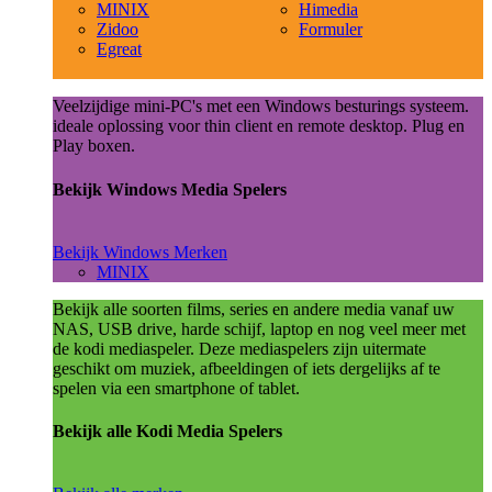
MINIX
Himedia
Zidoo
Formuler
Egreat
Veelzijdige mini-PC's met een Windows besturings systeem.
ideale oplossing voor thin client en remote desktop. Plug en
Play boxen.
Bekijk Windows Media Spelers
Bekijk Windows Merken
MINIX
Bekijk alle soorten films, series en andere media vanaf uw
NAS, USB drive, harde schijf, laptop en nog veel meer met
de kodi mediaspeler. Deze mediaspelers zijn uitermate
geschikt om muziek, afbeeldingen of iets dergelijks af te
spelen via een smartphone of tablet.
Bekijk alle Kodi Media Spelers