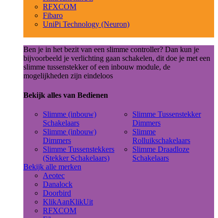
RFXCOM
Fibaro
UniPi Technology (Neuron)
Ben je in het bezit van een slimme controller? Dan kun je
bijvoorbeeld je verlichting gaan schakelen, dit doe je met een
slimme tussenstekker of een inbouw module, de
mogelijkheden zijn eindeloos
Bekijk alles van Bedienen
Slimme (inbouw)
Slimme Tussenstekker
Schakelaars
Dimmers
Slimme (inbouw)
Slimme
Dimmers
Rolluikschakelaars
Slimme Tussenstekkers
Slimme Draadloze
(Stekker Schakelaars)
Schakelaars
Bekijk alle merken
Aeotec
Danalock
Doorbird
KlikAanKlikUit
RFXCOM