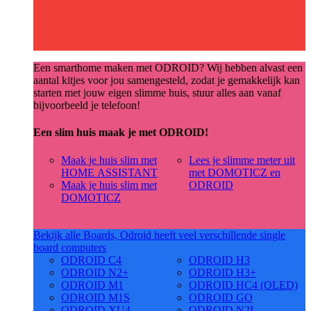
Een smarthome maken met ODROID? Wij hebben alvast een
aantal kitjes voor jou samengesteld, zodat je gemakkelijk kan
starten met jouw eigen slimme huis, stuur alles aan vanaf
bijvoorbeeld je telefoon!
Een slim huis maak je met ODROID!
Maak je huis slim met
Lees je slimme meter uit
HOME ASSISTANT
met DOMOTICZ en
Maak je huis slim met
ODROID
DOMOTICZ
Bekijk alle Boards, Odroid heeft veel verschillende single
board computers
ODROID C4
ODROID H3
ODROID N2+
ODROID H3+
ODROID M1
ODROID HC4 (OLED)
ODROID M1S
ODROID GO
ODROID XU4
ODROID N2L