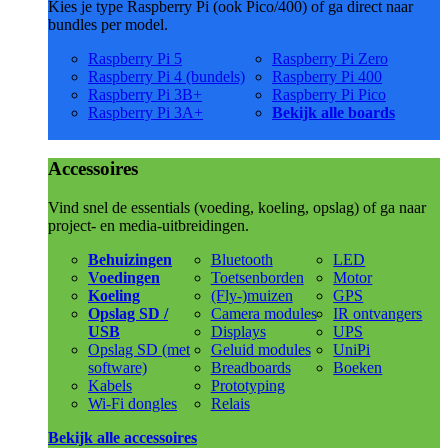
Kies je type Raspberry Pi (ook Pico/400) of ga direct naar
bundles per model.
Raspberry Pi 5
Raspberry Pi Zero
Raspberry Pi 4 (bundels)
Raspberry Pi 400
Raspberry Pi 3B+
Raspberry Pi Pico
Raspberry Pi 3A+
Bekijk alle boards
Accessoires
Vind snel de essentials (voeding, koeling, opslag) of ga naar
project- en media-uitbreidingen.
Behuizingen
Bluetooth
LED
Voedingen
Toetsenborden
Motor
Koeling
(Fly-)muizen
GPS
Opslag SD /
Camera modules
IR ontvangers
USB
Displays
UPS
Opslag SD (met
Geluid modules
UniPi
software)
Breadboards
Boeken
Kabels
Prototyping
Wi-Fi dongles
Relais
Bekijk alle accessoires