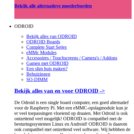
Bekijk alle alternatieve moederborden
ODROID
Bekijk alles van ODROID
ODROID Boards
Complete Start Setjes
eMMc Modules
Accessoires / Touchscreens / Camera's / Addons
Gamen met ODROID
Een slim huis maken?
Behuizingen
SO-DIMM
Bekijk alles van en voor ODROID ->
De Odroid is een single board computer, een goed alternatief
voor de Raspberry Pi. Met een eMMC-opslagmodule kun je
er veel toepassingen vloeiend op draaien. Met Odroid is ook
ontzettend veel mogelijk! ODROID is compatibel met de
besturingssystemen Linux en Android! ODROID is daarom
ook compatibel met ontzettend veel software. Wij hebbben de