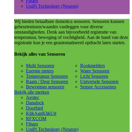
Fibaro
UniPi Technology (Neuron)
Wij bieden betaalbare domotica sensoren. Sensoren kunnen
gebeurtenissen/waardes vastleggen voor diverse
omstandigheden. Denk aan bijvoorbeeld registratie van
temperatuur, beweging of vochtigheid. Aan de hand van deze
registratie kun je een geautomatiseerd opdracht laten starten.
Bekijk alles van Sensoren
Multi Sensoren
Rookmelders
Energie meters
Water Sensoren
Temperatuur Sensoren
Licht Sensoren
Raam / Deur Sensoren
Universele Sensoren
Bewegings sensoren
Sensor Accessoires
Bekijk alle merken
Aeotec
Danalock
Doorbird
KlikAanKlikUit
RFXCOM
Fibaro
UniPi Technology (Neuron)