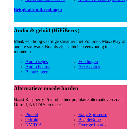
Bekijk alle uitbreidingen
Audio & geluid (HiFiBerry)
Maak een hoogwaardige streamer met Volumio, Max2Play of
andere software. Boards zijn stabiel en eenvoudig te
monteren.
Audio setjes
Voedingen
Audio boards
Accessoires
Behuizingen
Alternatieve moederborden
Naast Raspberry Pi vind je hier populaire alternatieven zoals
Odroid, NVIDIA en meer.
Pine64
Sony Spresense
Odroid
BeagleBone
NVIDIA
Overige boards