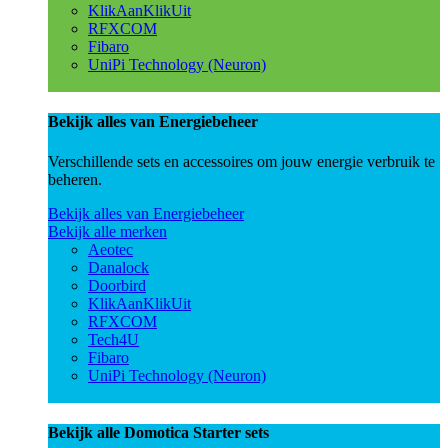
KlikAanKlikUit
RFXCOM
Fibaro
UniPi Technology (Neuron)
Bekijk alles van Energiebeheer
Verschillende sets en accessoires om jouw energie verbruik te
beheren.
Bekijk alles van Energiebeheer
Bekijk alle merken
Aeotec
Danalock
Doorbird
KlikAanKlikUit
RFXCOM
Tech4U
Fibaro
UniPi Technology (Neuron)
Bekijk alle Domotica Starter sets