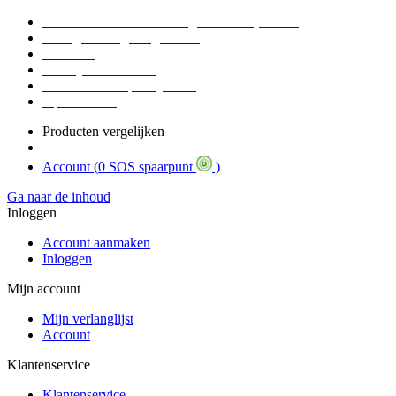
Voor 16:30 Besteld = Morgen in huis (werkdag)
90 dagen niet goed geld terug
Educatief
Zakelijke Voordelen
SOS Member spaarsysteem
Tips / BLOG
Producten vergelijken
Account (
0 SOS spaarpunt
)
Ga naar de inhoud
Inloggen
Account aanmaken
Inloggen
Mijn account
Mijn verlanglijst
Account
Klantenservice
Klantenservice