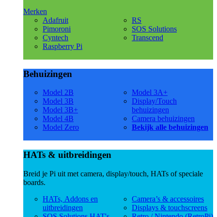
Merken
Adafruit
RS
Pimoroni
SOS Solutions
Cyntech
Transcend
Raspberry Pi
Behuizingen
Model 2B
Model 3A+
Model 3B
Display/Touch
Model 3B+
behuizingen
Model 4B
Camera behuizingen
Model Zero
Bekijk alle behuizingen
HATs & uitbreidingen
Breid je Pi uit met camera, display/touch, HATs of speciale
boards.
HATs, Addons en
Camera’s & accessoires
uitbreidingen
Displays & touchscreens
SOS Solutions HAT's
Retro / Nintendo (RetroPi)