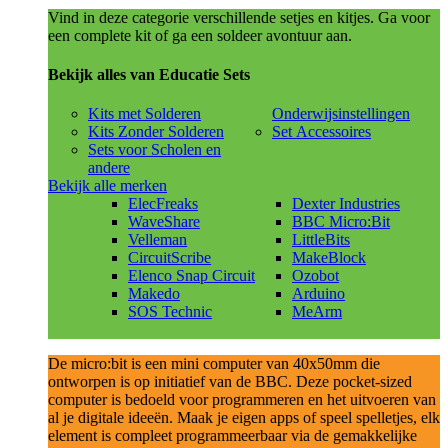
Vind in deze categorie verschillende setjes en kitjes. Ga voor
een complete kit of ga een soldeer avontuur aan.
Bekijk alles van Educatie Sets
Kits met Solderen
Onderwijsinstellingen
Kits Zonder Solderen
Set Accessoires
Sets voor Scholen en
andere
Bekijk alle merken
ElecFreaks
Dexter Industries
WaveShare
BBC Micro:Bit
Velleman
LittleBits
CircuitScribe
MakeBlock
Elenco Snap Circuit
Ozobot
Makedo
Arduino
SOS Technic
MeArm
De micro:bit is een mini computer van 40x50mm die
ontworpen is op initiatief van de BBC. Deze pocket-sized
computer is bedoeld voor programmeren en het uitvoeren van
al je digitale ideeën. Maak je eigen apps of speel spelletjes, elk
element is compleet programmeerbaar via de gemakkelijke