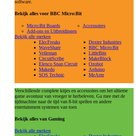
software.
Bekijk alles voor BBC Micro:Bit
Micro:Bit Boards
Accessoires
Add-ons en Uitbreidingen
Bekijk alle merken
ElecFreaks
Dexter Industries
WaveShare
BBC Micro:Bit
Velleman
LittleBits
CircuitScribe
MakeBlock
Elenco Snap Circuit
Ozobot
Makedo
Arduino
SOS Technic
MeArm
Verschillende complete kitjes en accessoires om het ultieme
game avontuur van vroeger te herbeleven. Ga mee met de
tijdmachine naar de tijd van 8-bit spellen en andere
entertainment systemen van toen
Bekijk alles van Gaming
Bekijk alle merken