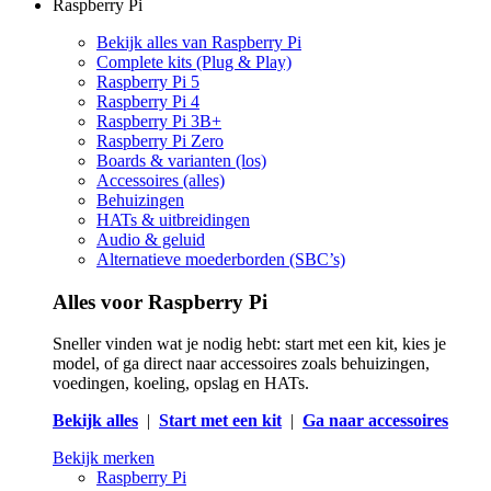
Raspberry Pi
Bekijk alles van Raspberry Pi
Complete kits (Plug & Play)
Raspberry Pi 5
Raspberry Pi 4
Raspberry Pi 3B+
Raspberry Pi Zero
Boards & varianten (los)
Accessoires (alles)
Behuizingen
HATs & uitbreidingen
Audio & geluid
Alternatieve moederborden (SBC’s)
Alles voor Raspberry Pi
Sneller vinden wat je nodig hebt: start met een kit, kies je
model, of ga direct naar accessoires zoals behuizingen,
voedingen, koeling, opslag en HATs.
Bekijk alles
|
Start met een kit
|
Ga naar accessoires
Bekijk merken
Raspberry Pi