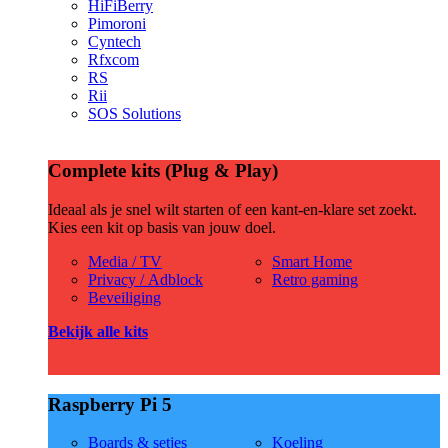
HiFiBerry
Pimoroni
Cyntech
Rfxcom
RS
Rii
SOS Solutions
Complete kits (Plug & Play)
Ideaal als je snel wilt starten of een kant-en-klare set zoekt.
Kies een kit op basis van jouw doel.
Media / TV
Smart Home
Privacy / Adblock
Retro gaming
Beveiliging
Bekijk alle kits
Raspberry Pi 5
Boards & setjes
Koeling