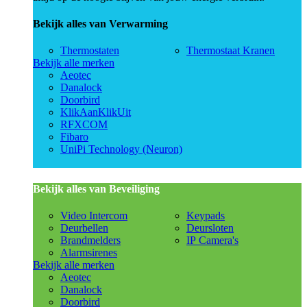
Bekijk alles van Verwarming
Thermostaten
Thermostaat Kranen
Bekijk alle merken
Aeotec
Danalock
Doorbird
KlikAanKlikUit
RFXCOM
Fibaro
UniPi Technology (Neuron)
Bekijk alles van Beveiliging
Video Intercom
Keypads
Deurbellen
Deursloten
Brandmelders
IP Camera's
Alarmsirenes
Bekijk alle merken
Aeotec
Danalock
Doorbird