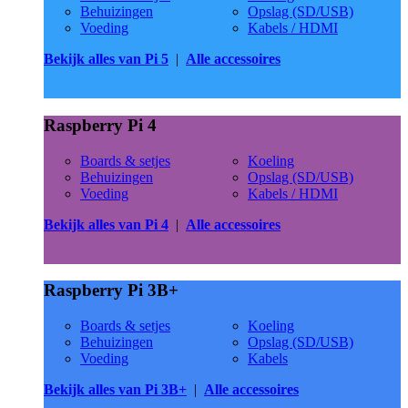
Behuizingen
Opslag (SD/USB)
Voeding
Kabels / HDMI
Bekijk alles van Pi 5
|
Alle accessoires
Raspberry Pi 4
Boards & setjes
Koeling
Behuizingen
Opslag (SD/USB)
Voeding
Kabels / HDMI
Bekijk alles van Pi 4
|
Alle accessoires
Raspberry Pi 3B+
Boards & setjes
Koeling
Behuizingen
Opslag (SD/USB)
Voeding
Kabels
Bekijk alles van Pi 3B+
|
Alle accessoires