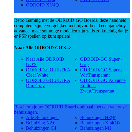
ODROID XU4Q
Retro Gaming met de ODROID-GO Boards, deze handheld
computers zijn te vergelijken met bijvoorbeeld een gameboy
advance, maar sommige modellen zijn zelfs zo krachtig dat je
er PSP spellen op kunt spelen!
Naar Alle ODROID GO'S ->
Naar Alle ODROID
ODROID-GO Super -
GO'S
Grijs
ODROID-GO ULTRA
ODROID-GO Super -
Clear White
Wit/Transparant
ODROID-GO ULTRA
ODROID-GO Advance
Dim Gray
Edition -
Zwart/Transparant
Bescherm jouw ODROID Board optimaal met een van onze
behuizingen.
Alle Behuizingen
Behuizingen H3(+)
Behuizing N2+
Behuizingen Xu4(Q)
Behuizingen C4
Behuizingen M1