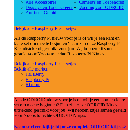
Alle Accessoires
Camera's en Toebehoren
Displays en Touchscreens
Voeding voor ODROID
Audio en Geluid
Bekijk alle Raspberry Pi's + setjes
Als de Raspberry Pi nieuw voor je is of wil je een kant en
klare set om mee te beginnen? Dan zijn onze Raspberry Pi
Kits uitstekend geschikt voor jou. Wij hebben kit samen
gesteld voor Noobs tot echte Raspberry Pi Ninjas.
Bekijk alle Raspberry Pi's + setjes
Bekijk alle merken
HiFiBerry
Raspberry Pi
Rfxcom
Als de ODROID nieuw voor je is en wil je een kant en klare
set om mee te beginnen? Dan zijn onze ODROID Kitjes
uitstekend geschikt voor jou. Wij hebben kitjes samen gesteld
voor Noobs tot echte ODROID Ninjas.
Neem snel een kijkje bij onze complete ODROID kitjes ->