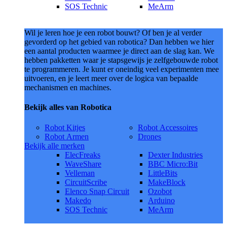
SOS Technic
MeArm
Wil je leren hoe je een robot bouwt? Of ben je al verder
gevorderd op het gebied van robotica? Dan hebben we hier
een aantal producten waarmee je direct aan de slag kan. We
hebben pakketten waar je stapsgewijs je zelfgebouwde robot
te programmeren. Je kunt er oneindig veel experimenten mee
uitvoeren, en je leert meer over de logica van bepaalde
mechanismen en machines.
Bekijk alles van Robotica
Robot Kitjes
Robot Accessoires
Robot Armen
Drones
Bekijk alle merken
ElecFreaks
Dexter Industries
WaveShare
BBC Micro:Bit
Velleman
LittleBits
CircuitScribe
MakeBlock
Elenco Snap Circuit
Ozobot
Makedo
Arduino
SOS Technic
MeArm