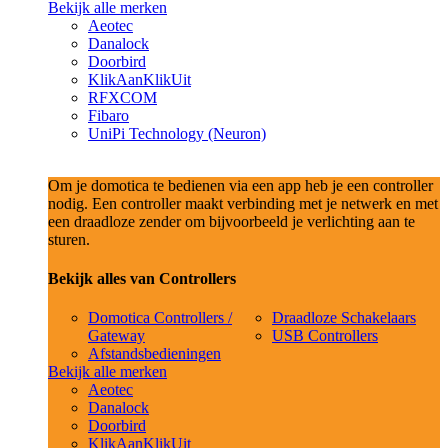
Bekijk alle merken
Aeotec
Danalock
Doorbird
KlikAanKlikUit
RFXCOM
Fibaro
UniPi Technology (Neuron)
Om je domotica te bedienen via een app heb je een controller
nodig. Een controller maakt verbinding met je netwerk en met
een draadloze zender om bijvoorbeeld je verlichting aan te
sturen.
Bekijk alles van Controllers
Domotica Controllers /
Draadloze Schakelaars
Gateway
USB Controllers
Afstandsbedieningen
Bekijk alle merken
Aeotec
Danalock
Doorbird
KlikAanKlikUit