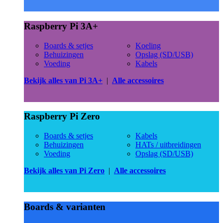
Raspberry Pi 3A+
Boards & setjes
Koeling
Behuizingen
Opslag (SD/USB)
Voeding
Kabels
Bekijk alles van Pi 3A+
|
Alle accessoires
Raspberry Pi Zero
Boards & setjes
Kabels
Behuizingen
HATs / uitbreidingen
Voeding
Opslag (SD/USB)
Bekijk alles van Pi Zero
|
Alle accessoires
Boards & varianten