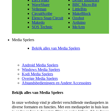
ElecFreaks
Dexter Industries
WaveShare
BBC Micro:Bit
Velleman
LittleBits
CircuitScribe
MakeBlock
Elenco Snap Circuit
Ozobot
Makedo
Arduino
SOS Technic
MeArm
Media Spelers
Bekijk alles van Media Spelers
Android Media Spelers
Windows Media Spelers
Kodi Media Spelers
Overige Media Spelers
Afstandsbedieningen en Andere Accessoires
Bekijk alles van Media Spelers
In onze webshop vind je allerlei verschillende mediaspelers in
diverse formaten en functies. Met een mediaspeler in huis kun