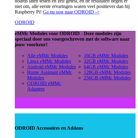
boards laten testen en zelf getest, en de resultaten liegen er
niet om, alle eerste ervaringen waren veel positiever dan bij
Raspberry Pi!
Ga nu nog naar ODROID ->
ODROID
eMMc Modules voor ODROID - Deze modules zijn
speciaal door ons voorgeschreven met de software naar
jouw voorkeur!
Alle eMMc Modules
16GB eMMc Modules
Linux eMMc Modules
32GB eMMc Modules
Android eMMc Modules
64GB eMMc Modules
Home Assistant eMMc
128GB eMMc Modules
Modules
256GB eMMc Modules
ODROID eMMc
Adapters
ODROID Accessoires en Addons